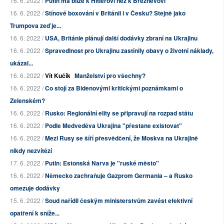
16. 6. 2022 /
Putin má blíže k Hitlerovi než k Brežněvovi
16. 6. 2022 /
Stínové boxování v Británii i v Česku? Stejně jako
Trumpova zeď je...
16. 6. 2022 /
USA, Británie plánují další dodávky zbraní na Ukrajinu
16. 6. 2022 /
Spravedlnost pro Ukrajinu zastínily obavy o životní náklady,
ukázal...
16. 6. 2022 /
Vít Kučík
Manželství pro všechny?
16. 6. 2022 /
Co stojí za Bidenovými kritickými poznámkami o
Zelenském?
16. 6. 2022 /
Rusko: Regionální elity se připravují na rozpad státu
16. 6. 2022 /
Podle Medveděva Ukrajina "přestane existovat"
16. 6. 2022 /
Mezi Rusy se šíří přesvědčení, že Moskva na Ukrajině
nikdy nezvítězí
17. 6. 2022 /
Putin: Estonská Narva je "ruské město"
16. 6. 2022 /
Německo zachraňuje Gazprom Germania – a Rusko
omezuje dodávky
15. 6. 2022 /
Soud nařídil českým ministerstvům zavést efektivní
opatření k sníže...