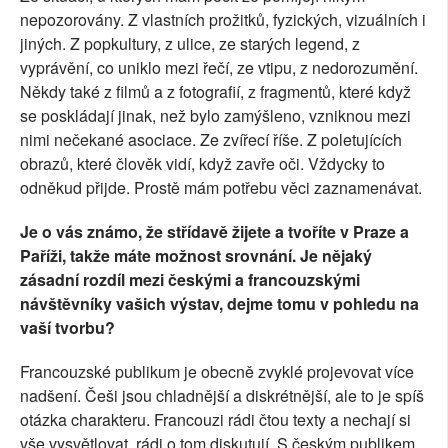
nepozorovány. Z vlastních prožitků, fyzických, vizuálních i
jiných. Z popkultury, z ulice, ze starých legend, z
vyprávění, co uniklo mezi řečí, ze vtipu, z nedorozumění.
Někdy také z filmů a z fotografií, z fragmentů, které když
se poskládají jinak, než bylo zamýšleno, vzniknou mezi
nimi nečekané asociace. Ze zvířecí říše. Z poletujících
obrazů, které člověk vidí, když zavře oči. Vždycky to
odněkud přijde. Prostě mám potřebu věci zaznamenávat.
Je o vás známo, že střídavě žijete a tvoříte v Praze a
Paříži, takže máte možnost srovnání. Je nějaký
zásadní rozdíl mezi českými a francouzskými
návštěvníky vašich výstav, dejme tomu v pohledu na
vaší tvorbu?
Francouzské publikum je obecně zvyklé projevovat více
nadšení. Češi jsou chladnější a diskrétnější, ale to je spíš
otázka charakteru. Francouzi rádi čtou texty a nechají si
vše vysvětlovat, rádi o tom diskutují. S českým publikem