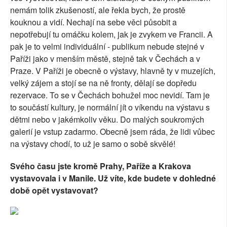
nemám tolik zkušeností, ale řekla bych, že prostě
kouknou a vidí. Nechají na sebe věci působit a
nepotřebují tu omáčku kolem, jak je zvykem ve Francii. A
pak je to velmi individuální - publikum nebude stejné v
Paříži jako v menším městě, stejně tak v Čechách a v
Praze. V Paříži je obecně o výstavy, hlavně ty v muzejích,
velký zájem a stojí se na ně fronty, dělají se dopředu
rezervace. To se v Čechách bohužel moc nevidí. Tam je
to součástí kultury, je normální jít o víkendu na výstavu s
dětmi nebo v jakémkoliv věku. Do malých soukromých
galerií je vstup zadarmo. Obecně jsem ráda, že lidi vůbec
na výstavy chodí, to už je samo o sobě skvělé!
Svého času jste kromě Prahy, Paříže a Krakova
vystavovala i v Manile. Už víte, kde budete v dohledné
době opět vystavovat?