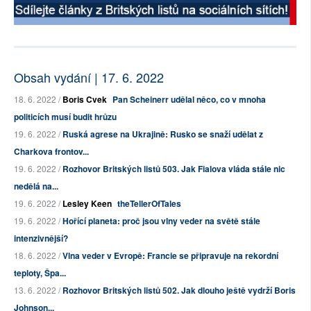
Obsah vydání | 17. 6. 2022
18. 6. 2022 /
Boris Cvek
Pan Scheinerr udělal něco, co v mnoha
politicích musí budit hrůzu
19. 6. 2022 /
Ruská agrese na Ukrajině: Rusko se snaží udělat z
Charkova frontov...
19. 6. 2022 /
Rozhovor Britských listů 503. Jak Fialova vláda stále nic
nedělá na...
19. 6. 2022 /
Lesley Keen
theTellerOfTales
19. 6. 2022 /
Hořící planeta: proč jsou vlny veder na světě stále
intenzivnější?
18. 6. 2022 /
Vlna veder v Evropě: Francie se připravuje na rekordní
teploty, Špa...
13. 6. 2022 /
Rozhovor Britských listů 502. Jak dlouho ještě vydrží Boris
Johnson...