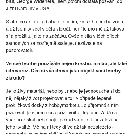
brut, George Widenera, jsem potom dostala pozvání do
Jižní Karolíny v USA.
Stále mě art brut přitahuje, ale tím, že už ho trochu znám
a už jsem ty věci viděla víckrát, není to pro mě už taková
síla prožitku jako na začátku. Ovšem síla v těch dílech
samotných samozřejmě stále je, nezávisle na
pozorovateli.
Ve své tvorbě používáte nejen kresbu, malbu, ale také
i dřevořez. Čím si vás dřevo jako objekt vaši tvorby
získalo?
Je to živý materiál, nebo byl, nebo je jednoduché si do
něj nějaký život projektovat a to i v případě lepené
překližkové desky z hobbymarketu. Je příjemné s ním
pracovat, je v něm něco pozitivního, teplého. A dá se
snadno získat nebo najít, pokud vám tolik nezáleží na
jeho kvalitě. Mě na ní tedy dříve až tak nezáleželo -
připadalo mi zajímavější využít struktury materiálu a tvaru,