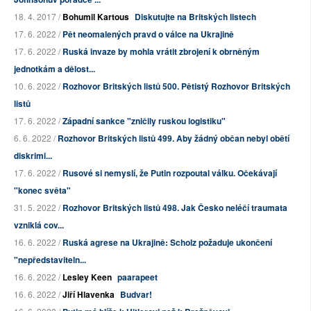
18. 4. 2017 /
Bohumil Kartous
Diskutujte na Britských listech
17. 6. 2022 /
Pět neomalených pravd o válce na Ukrajině
17. 6. 2022 /
Ruská invaze by mohla vrátit zbrojení k obrněným
jednotkám a dělost...
10. 6. 2022 /
Rozhovor Britských listů 500. Pětistý Rozhovor Britských
listů
17. 6. 2022 /
Západní sankce "zničily ruskou logistiku"
6. 6. 2022 /
Rozhovor Britských listů 499. Aby žádný občan nebyl obětí
diskrimi...
17. 6. 2022 /
Rusové si nemyslí, že Putin rozpoutal válku. Očekávají
"konec světa"
31. 5. 2022 /
Rozhovor Britských listů 498. Jak Česko neléčí traumata
vzniklá cov...
16. 6. 2022 /
Ruská agrese na Ukrajině: Scholz požaduje ukončení
"nepředstaviteln...
16. 6. 2022 /
Lesley Keen
paarapeet
16. 6. 2022 /
Jiří Hlavenka
Budvar!