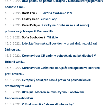
15. 6. 2022 /
USA pošlou na pomoc Ukrajině v Donbasu zbrojní pomoc v
hodnotě 1 mi...
15. 6. 2022 /
Boris Cvek
Budvar a svazácké teze
15. 6. 2022 /
Lesley Keen
closedLoop
15. 6. 2022 /
Karel Dolejší
Z války na Donbasu se stal souboj
průmyslových kapacit. Bez mobiliz...
15. 6. 2022 /
Soňa Svobodová
Tři židle
15. 6. 2022 /
Lidé, kteří se nakazili covidem v první vlně, nezískávají
žádnou da...
15. 6. 2022 /
Koronavirus: ČR zatím v pohodě, ale na jak dlouho? V
Británii vznik...
15. 6. 2022 /
Koronavirus: Zatím neexistuje žádná spolehlivá ochrana
proti omikro...
15. 6. 2022 /
Evropský soud pro lidská práva na poslední chvíli
dramaticky zakáza...
15. 6. 2022 /
Ukrajina: Macron se musí vyhnout obětování
francouzského vlivu
15. 6. 2022 /
V Rusku vzniká "strana dlouhé války"