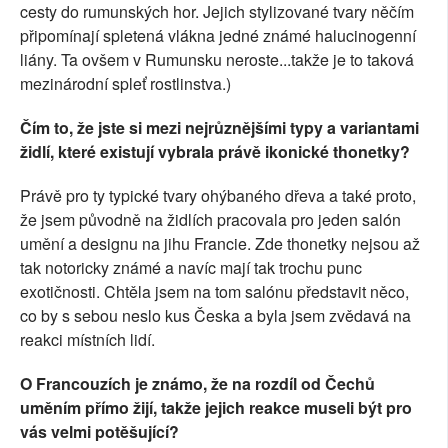
cesty do rumunských hor. Jejich stylizované tvary něčím
připomínají spletená vlákna jedné známé halucinogenní
liány. Ta ovšem v Rumunsku neroste...takže je to taková
mezinárodní spleť rostlinstva.)
Čím to, že jste si mezi nejrůznějšími typy a variantami
židlí, které existují vybrala právě ikonické thonetky?
Právě pro ty typické tvary ohýbaného dřeva a také proto,
že jsem původně na židlích pracovala pro jeden salón
umění a designu na jihu Francie. Zde thonetky nejsou až
tak notoricky známé a navíc mají tak trochu punc
exotičnosti. Chtěla jsem na tom salónu představit něco,
co by s sebou neslo kus Česka a byla jsem zvědavá na
reakci místních lidí.
O Francouzích je známo, že na rozdíl od Čechů
uměním přímo žijí, takže jejich reakce museli být pro
vás velmi potěšující?