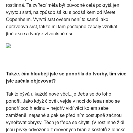
rostlinná. Ta zvířecí měla být původně celá pokrytá jen
vyrytou srstí, na způsob šálku s podšálkem od Meret
Oppenheim. Vyrytá srst ovšem není to samé jako
opravdová srst, takže mi tam postupně začaly vznikat i
jiné akce a tvary z živočišné říše.
Takže, čím hlouběji jste se ponořila do tvorby, tím více
jste začala objevovat?
Tak to bývá u každé nové věci...je třeba se do toho
ponořit. Jako když člověk vejde v noci do lesa nebo se
ponoří pod hladinu – nejdřív vidí věci kolem sebe
zamlženě, nejasně a pak se před ním postupně začnou
vynořovat obrysy. Těch je třeba se chytit. (V rostlinné židli
jsou prvky odvozené z dřevěných bran a kostelů z loňské