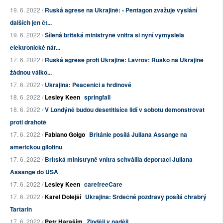
19. 6. 2022 /
Ruská agrese na Ukrajině: - Pentagon zvažuje vyslání
dalších jen čt...
19. 6. 2022 /
Šílená britská ministryně vnitra si nyní vymyslela
elektronické nár...
17. 6. 2022 /
Ruská agrese proti Ukrajině: Lavrov: Rusko na Ukrajině
žádnou válko...
17. 6. 2022 /
Ukrajina: Peacenici a hrdinové
18. 6. 2022 /
Lesley Keen
springfall
18. 6. 2022 /
V Londýně budou desetitisíce lidí v sobotu demonstrovat
proti drahotě
17. 6. 2022 /
Fabiano Golgo
Británie posílá Juliana Assange na
americkou gilotinu
17. 6. 2022 /
Britská ministryně vnitra schválila deportaci Juliana
Assange do USA
17. 6. 2022 /
Lesley Keen
carefreeCare
17. 6. 2022 /
Karel Dolejší
Ukrajina: Srdečné pozdravy posílá chrabrý
Tartarin
17. 6. 2022 /
Petr Haraším
Zloději v naději