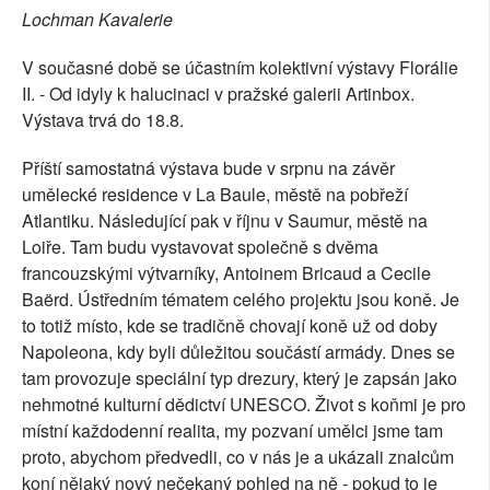
Lochman Kavalerie
V současné době se účastním kolektivní výstavy Florálie
II. - Od idyly k halucinaci v pražské galerii Artinbox.
Výstava trvá do 18.8.
Příští samostatná výstava bude v srpnu na závěr
umělecké residence v La Baule, městě na pobřeží
Atlantiku. Následující pak v říjnu v Saumur, městě na
Loiře. Tam budu vystavovat společně s dvěma
francouzskými výtvarníky, Antoinem Bricaud a Cecile
Ba
ë
rd. Ústředním tématem celého projektu jsou koně. Je
to totiž místo, kde se tradičně chovají koně už od doby
Napoleona, kdy byli důležitou součástí armády. Dnes se
tam provozuje speciální typ drezury, který je zapsán jako
nehmotné kulturní dědictví UNESCO. Život s koňmi je pro
místní každodenní realita, my pozvaní umělci jsme tam
proto, abychom předvedli, co v nás je a ukázali znalcům
koní nějaký nový nečekaný pohled na ně - pokud to je