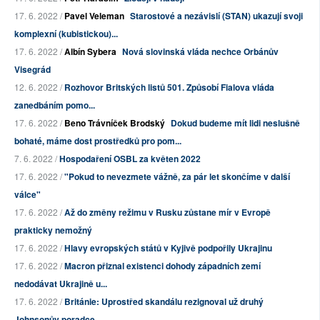
17. 6. 2022 /
Pavel Veleman
Starostové a nezávislí (STAN) ukazují svoji
komplexní (kubistickou)...
17. 6. 2022 /
Albín Sybera
Nová slovinská vláda nechce Orbánův
Visegrád
12. 6. 2022 /
Rozhovor Britských listů 501. Způsobí Fialova vláda
zanedbáním pomo...
17. 6. 2022 /
Beno Trávníček Brodský
Dokud budeme mít lidi neslušně
bohaté, máme dost prostředků pro pom...
7. 6. 2022 /
Hospodaření OSBL za květen 2022
17. 6. 2022 /
"Pokud to nevezmete vážně, za pár let skončíme v další
válce"
17. 6. 2022 /
Až do změny režimu v Rusku zůstane mír v Evropě
prakticky nemožný
17. 6. 2022 /
Hlavy evropských států v Kyjivě podpořily Ukrajinu
17. 6. 2022 /
Macron přiznal existenci dohody západních zemí
nedodávat Ukrajině u...
17. 6. 2022 /
Británie: Uprostřed skandálu rezignoval už druhý
Johnsonův poradce ...