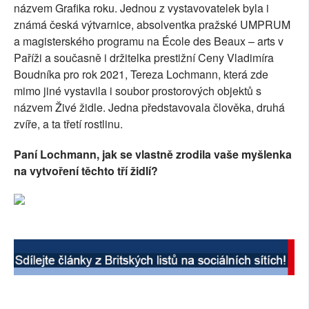
názvem Grafika roku. Jednou z vystavovatelek byla i
SOCIÁLNÍ SÍTĚ
známá česká výtvarnice, absolventka pražské UMPRUM
a magisterského programu na École des Beaux – arts v
RUBRIKY
Paříži a současně i držitelka prestižní Ceny Vladimíra
Boudníka pro rok 2021, Tereza Lochmann, která zde
PLNÁ VERZE STRÁNEK
mimo jiné vystavila i soubor prostorových objektů s
názvem Živé židle. Jedna představovala člověka, druhá
zvíře, a ta třetí rostlinu.
Paní Lochmann, jak se vlastně zrodila vaše myšlenka
na vytvoření těchto tří židlí?