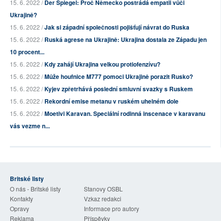
15. 6. 2022 /
Der Spiegel: Proč Německo postrádá empatii vůči
Ukrajině?
15. 6. 2022 /
Jak si západní společnosti pojišťují návrat do Ruska
15. 6. 2022 /
Ruská agrese na Ukrajině: Ukrajina dostala ze Západu jen
10 procent...
15. 6. 2022 /
Kdy zahájí Ukrajina velkou protiofenzívu?
15. 6. 2022 /
Může houfnice M777 pomoci Ukrajině porazit Rusko?
15. 6. 2022 /
Kyjev zpřetrhává poslední smluvní svazky s Ruskem
15. 6. 2022 /
Rekordní emise metanu v ruském uhelném dole
15. 6. 2022 /
Moetivi Karavan. Speciální rodinná inscenace v karavanu
vás vezme n...
Britské listy
O nás - Britské listy
Stanovy OSBL
Kontakty
Vzkaz redakci
Opravy
Informace pro autory
Reklama
Příspěvky