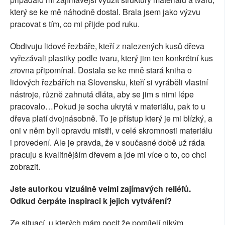
který se ke mě náhodně dostal. Brala jsem jako výzvu
pracovat s tím, co mi přijde pod ruku.
Obdivuju lidové řezbáře, kteří z nalezených kusů dřeva
vyřezávali plastiky podle tvaru, který jim ten konkrétní kus
zrovna připomínal. Dostala se ke mně stará kniha o
lidových řezbářích na Slovensku, kteří si vyráběli vlastní
nástroje, různě zahnutá dláta, aby se jim s nimi lépe
pracovalo…Pokud je socha ukrytá v materiálu, pak to u
dřeva platí dvojnásobně. To je přístup který je mi blízký, a
oni v něm byli opravdu mistři, v celé skromnosti materiálu
i provedení. Ale je pravda, že v současné době už ráda
pracuju s kvalitnějším dřevem a jde mi více o to, co chci
zobrazit.
Jste autorkou vizuálně velmi zajímavých reliéfů.
Odkud čerpáte inspiraci k jejich vytváření?
Ze situací, u kterých mám pocit že pomíjejí nikým