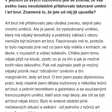
svého času neodolatelně přitahovalo takzvané umění
l´art brut. Znamená to, že jste od něj již upustila?
Art brut mě přitahovalo jako diváka zvenku, stejně jako
mnoho umělců. Ale je jasné, že vystudovaný umělec,
který má nějaký teroetický a praktický základ z oboru
nemůže být tvůrcem art brut. Fascinovalo mě to, protože
to bylo naprosto jiné než co jsem kdy viděla v knihách, ve
škole, v muzejích a vůbec kdekoliv. Chtěla jsem tomu
nějak přijít na kloub, zjistit, co je za tím a jak je možné
tvořit něco takového. Pak mě zajímalo jestli je možný
nějaký průnik mezi “oficiálním” uměním a tím
marginálním, tedy art brut. O tom jsem psala diplomovou
práci, tedy vlastně jsem dělala rozhovory s několika tvůrci
art brut, s jedním teoretikem a galeristou a se současnými
francouzskými umělci, kteří sice mají školy, ale cítí se být
art brut nějak blízcí. Bylo to krásné období plné
nečekaných situací a setkání - od jednoho z tvůrců art