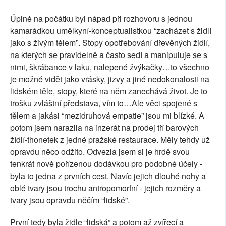
Úplně na počátku byl nápad při rozhovoru s jednou
kamarádkou umělkyní-konceptualistkou “zacházet s židlí
jako s živým tělem”. Stopy opotřebování dřevěných židlí,
na kterých se pravidelně a často sedí a manipuluje
se s
nimi
, škrábance v laku, nalepené žvýkačky…to všechno
je možné vidět jako vrásky, jizvy a jiné nedokonalosti na
lidském těle,
stopy,
které na něm zanechává život. Je to
trošku zvláštní představa, vím to
…
Ale věci spojené s
tělem a jakási “mezidruhová empatie” jsou mi blízké. A
potom jsem narazila na inzerát na prodej tří barových
žídlí-thonetek z jedné
pr
ažské restaurace. Měly tehdy už
opravdu něco odžito. Odvezla jsem si je hrdě svou
tenkrát nově pořízenou dodávkou pro podobné účely -
byla to jedna z prvních cest. Navíc jejich dlouhé nohy a
oblé tvary jsou trochu antropomorfní - jejich rozměry a
tvary jsou opravdu něčím “lidské”.
První tedy byla židle “lidská” a potom až zvířecí a