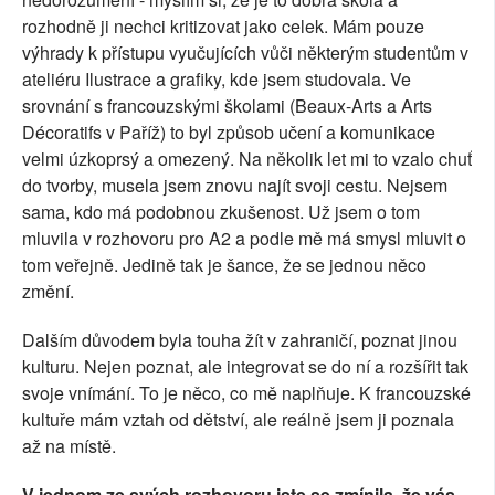
rozhodně ji nechci kritizovat jako celek. Mám pouze
výhrady k přístupu vyučujících vůči některým studentům v
ateliéru Ilustrace a grafiky, kde jsem studovala. Ve
srovnání s francouzskými školami (Beaux-Arts a Arts
Décoratifs v Paříž) to byl způsob učení a komunikace
velmi úzkoprsý a omezený. Na několik let mi to vzalo chuť
do tvorby, musela jsem znovu najít svoji cestu. Nejsem
sama, kdo má podobnou zkušenost. Už jsem o tom
mluvila v rozhovoru pro A2 a podle mě má smysl mluvit o
tom veřejně. Jedině tak je šance, že se jednou něco
změní.
Dalším důvodem byla touha žít v zahraničí, poznat jinou
kulturu. Nejen poznat, ale integrovat se do ní a rozšířit tak
svoje vnímání. To je něco, co mě naplňuje. K francouzské
kultuře mám vztah od dětství, ale reálně jsem ji poznala
až na místě.
V jednom ze svých rozhovoru jste se zmínila, že vás