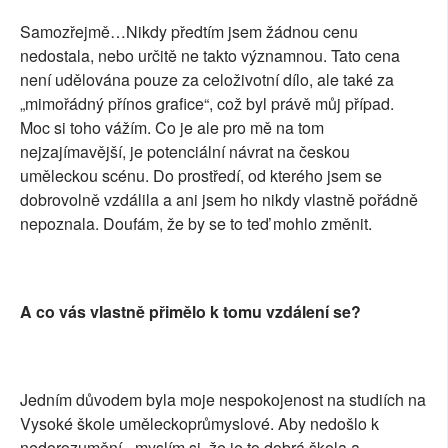
Samozřejmě…Nikdy předtím jsem žádnou cenu
nedostala, nebo určitě ne takto významnou. Tato cena
není udělována pouze za celoživotní dílo, ale také za
„mimořádný přínos grafice“, což byl právě můj případ.
Moc si toho vážím. Co je ale pro mě na tom
nejzajímavější, je potenciální návrat na českou
uměleckou scénu. Do prostředí, od kterého jsem se
dobrovolně vzdálila a ani jsem ho nikdy vlastně pořádně
nepoznala. Doufám, že by se to teď mohlo změnit.
A co vás vlastně přimělo k tomu vzdálení se?
Jedním důvodem byla moje nespokojenost na studiích na
Vysoké škole uměleckoprůmyslové. Aby nedošlo k
nedorozumění - myslím si, že je to dobrá škola a