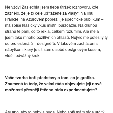
Ne vždy! Zaslechla jsem třeba útržek rozhovoru, kde
zaznělo, že je to celé „přitažené za vlasy“. Na jihu
Francie, na Azurovém pobřeží, je specifické publikum –
má spíše klasický vkus místní buržoazie. Na druhou
stranu té paní, co to řekla, celkem rozumím. Ale měla
jsem také mnoho pozitivních ohlasů. Nejvíc mě potěšily ty
od profesionálů – designérů. V takovém zacházení s
nábytkem, který je už sám o sobě designovým kusem,
viděli odvážný krok.
Vaše tvorba boří představy o tom, co je grafika.
Znamená to tedy, že velmi ráda objevujete její nové
možnosti přesněji řečeno ráda experimentujete?
Asi ano, aby to nebyla nuda. Nebo spíš mám ráda určitý