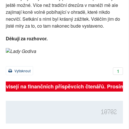
ještě možné. Více než tradiční drezůra v manéži mě ale
zajímají koně volně pobíhající v ohradě, které nikdo
necvičí. Setkání s nimi byl krásný zážitek. Vděčím jim do
jisté míry za to, co tam nakonec bude vystaveno.
Dě
kuji za rozhovor.
Lady Godiva
1
Vytisknout
ávisejí na finančních příspěvcích čtenářů. Prosíme, p
10702