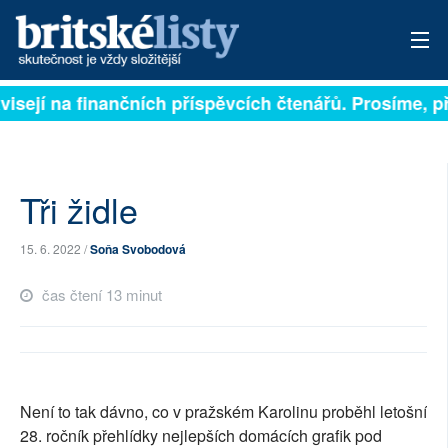
isejí na finančních příspěvcích čtenářů. Prosíme, přis
PŘIHLÁSIT
AKTUÁLNÍ VYDÁNÍ
ARCHIV
Tři židle
ROZHOVORY
15. 6. 2022 /
Soňa Svobodová
TÉMATA
čas čtení 13 minut
NEJČTENĚJŠÍ ZA 7 DNÍ
AUTOŘI
Není to tak dávno, co v pražském Karolinu proběhl letošní
PŘÍSPĚVKY NA PROVOZ
28. ročník přehlídky nejlepších domácích grafik pod