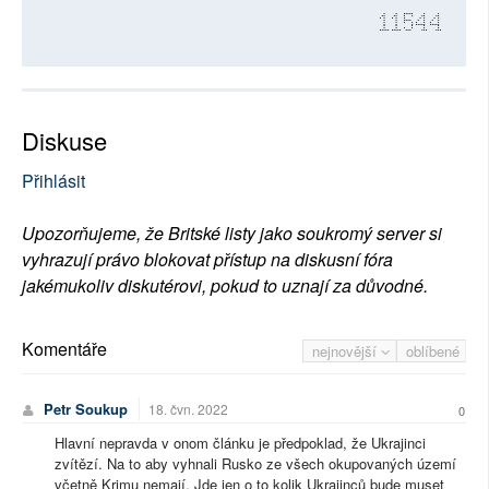
11544
Diskuse
Přihlásit
Upozorňujeme, že Britské listy jako soukromý server si
vyhrazují právo blokovat přístup na diskusní fóra
jakémukoliv diskutérovi, pokud to uznají za důvodné.
Komentáře
nejnovější
oblíbené
Petr Soukup
18. čvn. 2022
0
Hlavní nepravda v onom článku je předpoklad, že Ukrajinci
zvítězí. Na to aby vyhnali Rusko ze všech okupovaných území
včetně Krimu nemají. Jde jen o to kolik Ukrajinců bude muset