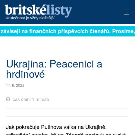
 závisejí na finančních příspěvcích čtenářů. Prosíme, 
PŘIHLÁSIT
AKTUÁLNÍ VYDÁNÍ
ARCHIV
Ukrajina: Peacenici a
hrdinové
ROZHOVORY
17. 6. 2022
TÉMATA
čas čtení 1 minuta
NEJČTENĚJŠÍ ZA 7 DNÍ
AUTOŘI
Jak pokračuje Putinova válka na Ukrajině,
PŘÍSPĚVKY NA PROVOZ
odhodlání mnoha lidí na Západě postavit se ruské