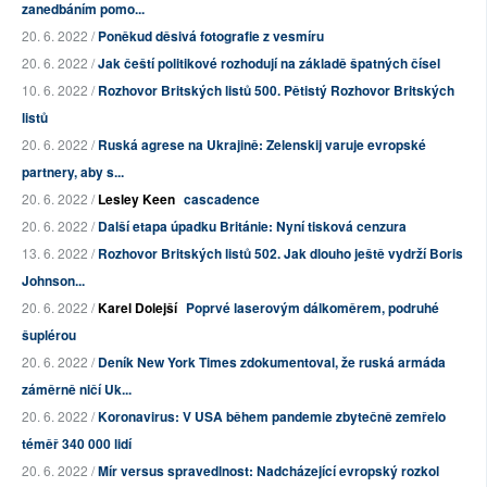
zanedbáním pomo...
20. 6. 2022 /
Poněkud děsivá fotografie z vesmíru
20. 6. 2022 /
Jak čeští politikové rozhodují na základě špatných čísel
10. 6. 2022 /
Rozhovor Britských listů 500. Pětistý Rozhovor Britských
listů
20. 6. 2022 /
Ruská agrese na Ukrajině: Zelenskij varuje evropské
partnery, aby s...
20. 6. 2022 /
Lesley Keen
cascadence
20. 6. 2022 /
Další etapa úpadku Británie: Nyní tisková cenzura
13. 6. 2022 /
Rozhovor Britských listů 502. Jak dlouho ještě vydrží Boris
Johnson...
20. 6. 2022 /
Karel Dolejší
Poprvé laserovým dálkoměrem, podruhé
šuplérou
20. 6. 2022 /
Deník New York Times zdokumentoval, že ruská armáda
záměrně ničí Uk...
20. 6. 2022 /
Koronavirus: V USA během pandemie zbytečně zemřelo
téměř 340 000 lidí
20. 6. 2022 /
Mír versus spravedlnost: Nadcházející evropský rozkol