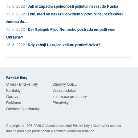
15. 6. 2022 /
Jak si západní společnosti pojišťují návrat do Ruska
15. 6. 2022 /
Lidé, kteří se nakazili covidem v první vlně, nezískávají
žádnou da...
15. 6. 2022 /
Der Spiegel: Proč Německo postrádá empatii vůči
Ukrajině?
15. 6. 2022 /
Kdy zahájí Ukrajina velkou protiofenzívu?
Britské listy
O nás - Britské listy
Stanovy OSBL
Kontakty
Vzkaz redakci
Opravy
Informace pro autory
Reklama
Příspěvky
Obchodní podmínky
Copyright © 1996-2026
Občanské sdružení Britské listy
| Kopírování obsahu
možné pouze po předchozím písemném souhlasu redakce.