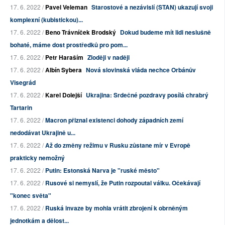
17. 6. 2022 /
Pavel Veleman
Starostové a nezávislí (STAN) ukazují svoji
komplexní (kubistickou)...
17. 6. 2022 /
Beno Trávníček Brodský
Dokud budeme mít lidi neslušně
bohaté, máme dost prostředků pro pom...
17. 6. 2022 /
Petr Haraším
Zloději v naději
17. 6. 2022 /
Albín Sybera
Nová slovinská vláda nechce Orbánův
Visegrád
17. 6. 2022 /
Karel Dolejší
Ukrajina: Srdečné pozdravy posílá chrabrý
Tartarin
17. 6. 2022 /
Macron přiznal existenci dohody západních zemí
nedodávat Ukrajině u...
17. 6. 2022 /
Až do změny režimu v Rusku zůstane mír v Evropě
prakticky nemožný
17. 6. 2022 /
Putin: Estonská Narva je "ruské město"
17. 6. 2022 /
Rusové si nemyslí, že Putin rozpoutal válku. Očekávají
"konec světa"
17. 6. 2022 /
Ruská invaze by mohla vrátit zbrojení k obrněným
jednotkám a dělost...