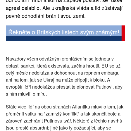
agresi oslabilo. Ale ukrajinská vláda a lid zůstávají
SOCIÁLNÍ SÍTĚ
pevně odhodláni bránit svou zemi.
RUBRIKY
PLNÁ VERZE STRÁNEK
Navzdory všem odvážným prohlášením se jednota v
oblasti sankcí, která existovala, začíná hroutit. EU se už
celý měsíc nedokázala dohodnout na ropném embargu
ani na tom, jak se Ukrajina může připojit k bloku. A
evropští lídři nedokážou přestat telefonovat Putinovi, aby
s ním mluvili o míru.
Stále více lidí na obou stranách Atlantiku mluví o tom, jak
přeměnit válku na "zamrzlý konflikt" a tak ukončit boje a
zároveň zachránit Putinovu tvář. Některé z těchto návrhů
jsou prostě absurdní; jiné jako ty požadující, aby se