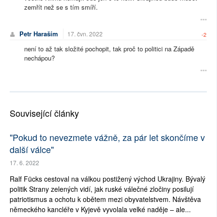
zemřít než se s tím smíří.
Petr Haraším
17. čvn. 2022
-2
není to až tak složité pochopit, tak proč to politici na Západě
nechápou?
Související články
"Pokud to nevezmete vážně, za pár let skončíme v
další válce"
17. 6. 2022
Ralf Fücks cestoval na válkou postižený východ Ukrajiny. Bývalý
politik Strany zelených vidí, jak ruské válečné zločiny posilují
patriotismus a ochotu k obětem mezi obyvatelstvem. Návštěva
německého kancléře v Kyjevě vyvolala velké naděje – ale...