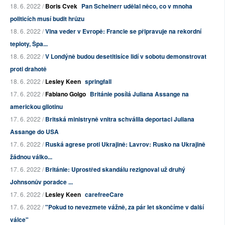
18. 6. 2022 /
Boris Cvek
Pan Scheinerr udělal něco, co v mnoha
politicích musí budit hrůzu
18. 6. 2022 /
Vlna veder v Evropě: Francie se připravuje na rekordní
teploty, Špa...
18. 6. 2022 /
V Londýně budou desetitisíce lidí v sobotu demonstrovat
proti drahotě
18. 6. 2022 /
Lesley Keen
springfall
17. 6. 2022 /
Fabiano Golgo
Británie posílá Juliana Assange na
americkou gilotinu
17. 6. 2022 /
Britská ministryně vnitra schválila deportaci Juliana
Assange do USA
17. 6. 2022 /
Ruská agrese proti Ukrajině: Lavrov: Rusko na Ukrajině
žádnou válko...
17. 6. 2022 /
Británie: Uprostřed skandálu rezignoval už druhý
Johnsonův poradce ...
17. 6. 2022 /
Lesley Keen
carefreeCare
17. 6. 2022 /
"Pokud to nevezmete vážně, za pár let skončíme v další
válce"