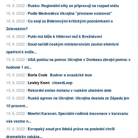
16. 6. 2022 /
Rusko: Regionální elity se připravují na rozpad státu
16. 6. 2022 /
Podle Medveděva Ukrajina "přestane existovat"
16. 6. 2022 /
Co stojí za Bidenovými kritickými poznámkami o
Zelenském?
16. 6. 2022 /
Putin má blíže k Hitlerovi než k Brežněvovi
15. 6. 2022 /
Soud nařídil českým ministerstvům zavést efektivní
opatření k sníže...
15. 6. 2022 /
USA pošlou na pomoc Ukrajině v Donbasu zbrojní pomoc v
hodnotě 1 mi...
15. 6. 2022 /
Boris Cvek
Budvar a svazácké teze
15. 6. 2022 /
Lesley Keen
closedLoop
15. 6. 2022 /
Rekordní emise metanu v ruském uhelném dole
15. 6. 2022 /
Ruská agrese na Ukrajině: Ukrajina dostala ze Západu jen
10 procent...
15. 6. 2022 /
Moetivi Karavan. Speciální rodinná inscenace v karavanu
vás vezme n...
15. 6. 2022 /
Evropský soud pro lidská práva na poslední chvíli
dramaticky zakáza...