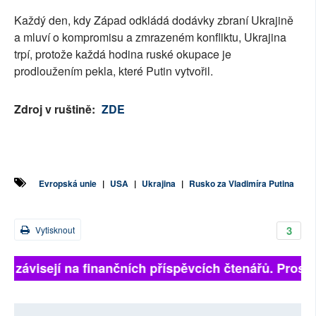
Každý den, kdy Západ odkládá dodávky zbraní Ukrajině
a mluví o kompromisu a zmrazeném konfliktu, Ukrajina
trpí, protože každá hodina ruské okupace je
prodloužením pekla, které Putin vytvořil.
Zdroj v ruštině:
ZDE
Evropská unie
|
USA
|
Ukrajina
|
Rusko za Vladimíra Putina
3
Vytisknout
ně závisejí na finančních příspěvcích čtenářů. Prosíme