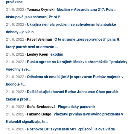
proláklina...
21. 6. 2022 /
Tomasz Oryński
Mezitím v Absurdistánu 217. Polští
biskupové jsou naštvaní, že si P...
21. 6. 2022 /
Ukrajina neměla problém se schválením Istanbulské
dohody - je víc n...
21. 6. 2022 /
Pavel Veleman
O té strašné „nesvéprávnosti“ pana R,
který patrně není orientován ...
21. 6. 2022 /
Lesley Keen
exodus
21. 6. 2022 /
Ruská agrese na Ukrajině: Moskva shromáždila "prakticky
všechny své...
21. 6. 2022 /
Odhalena síť emailů jimiž je spravován Putinův majetek v
hodnotě 4,...
21. 6. 2022 /
Další šokující chování Borise Johnsona: Chce porušit
zákon a proti ...
21. 6. 2022 /
Soňa Svobodová
Flegmatický panovník
21. 6. 2022 /
Fabiano Golgo
Vítězství prvního levicového prezidenta v
Kolumbii signalizuje, že...
12. 6. 2022 /
Rozhovor Britských listů 501. Způsobí Fialova vláda