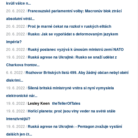
kvůli válce n...
20. 6. 2022 /
Francouzské parlamentní volby: Macronův blok ztrácí
absolutní větši...
20. 6. 2022 /
Proč je marné čekat na rozkol v ruských elitách
20. 6. 2022 /
Rusko: Jak se vypořádat s deformovaným jazykem
impéria?
20. 6. 2022 /
Ruský poslanec vyzývá k únosům ministrů zemí NATO
19. 6. 2022 /
Ruská agrese na Ukrajině: Rusko se snaží udělat z
Charkova frontov...
6. 6. 2022 /
Rozhovor Britských listů 499. Aby žádný občan nebyl obětí
diskrimi...
19. 6. 2022 /
Šílená britská ministryně vnitra si nyní vymyslela
elektronické nár...
19. 6. 2022 /
Lesley Keen
theTellerOfTales
19. 6. 2022 /
Hořící planeta: proč jsou vlny veder na světě stále
intenzivnější?
19. 6. 2022 /
Ruská agrese na Ukrajině: - Pentagon zvažuje vyslání
dalších jen čt...