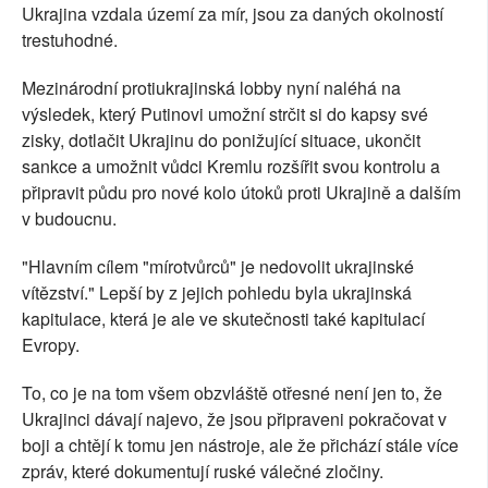
Ukrajina vzdala území za mír, jsou za daných okolností
trestuhodné.
Mezinárodní protiukrajinská lobby nyní naléhá na
výsledek, který Putinovi umožní strčit si do kapsy své
zisky, dotlačit Ukrajinu do ponižující situace, ukončit
sankce a umožnit vůdci Kremlu rozšířit svou kontrolu a
připravit půdu pro nové kolo útoků proti Ukrajině a dalším
v budoucnu.
"Hlavním cílem "mírotvůrců" je nedovolit ukrajinské
vítězství." Lepší by z jejich pohledu byla ukrajinská
kapitulace, která je ale ve skutečnosti také kapitulací
Evropy.
To, co je na tom všem obzvláště otřesné není jen to, že
Ukrajinci dávají najevo, že jsou připraveni pokračovat v
boji a chtějí k tomu jen nástroje, ale že přichází stále více
zpráv, které dokumentují ruské válečné zločiny.