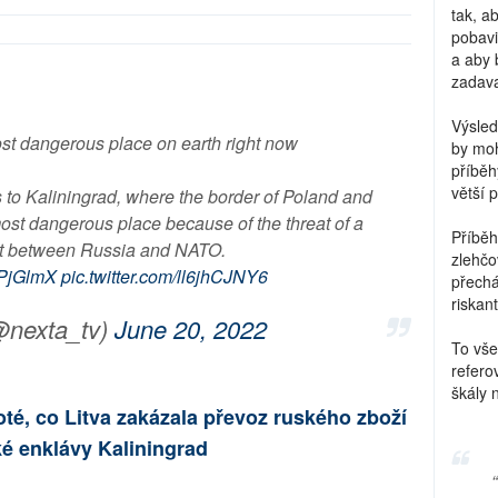
tak, a
pobavi
a aby 
zadava
Výsled
st dangerous place on earth right now
by moh
příběh
větší 
 to Kaliningrad, where the border of Poland and
ost dangerous place because of the threat of a
Příběh
ict between Russia and NATO.
zlehčo
xgPjGlmX
pic.twitter.com/ll6jhCJNY6
přechá
riskant
nexta_tv)
June 20, 2022
To vše
refero
škály 
té, co Litva zakázala převoz ruského zboží
é enklávy Kaliningrad