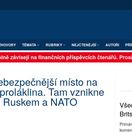
ZHOVORY
TÉMATA
RUBRIKY
NEJČTENĚJŠÍ
AUTOŘI
PŘÍ
ně závisejí na finančních příspěvcích čtenářů. Prosíme
nebezpečnější místo na
 proláklina. Tam vznikne
zi Ruskem a NATO
Všec
Brit
Primár
komerc