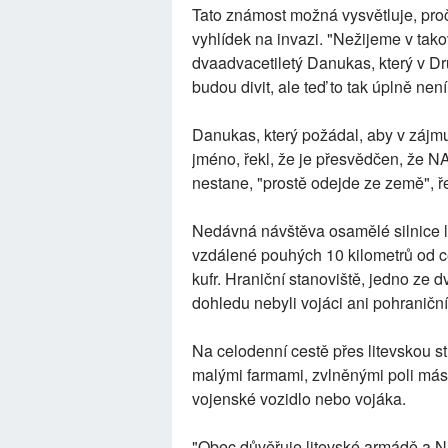
Tato známost možná vysvětluje, proč 
vyhlídek na invazi. "Nežijeme v ta
dvaadvacetiletý Danukas, který v Dru
budou divit, ale teď to tak úplně není
Danukas, který požádal, aby v zájm
jméno, řekl, že je přesvědčen, že N
nestane, "prostě odejde ze země", ř
Nedávná návštěva osamělé silnice 
vzdálené pouhých 10 kilometrů od ce
kufr. Hraniční stanoviště, jedno ze 
dohledu nebyli vojáci ani pohraniční
Na celodenní cestě přes litevskou s
malými farmami, zvlněnými poli máslo
vojenské vozidlo nebo vojáka.
"Obec důvěřuje litevské armádě a NA