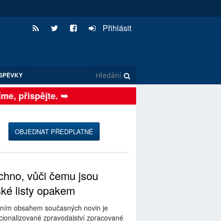
Přihlásit
SPĚVKY
, přispějte. ➥
OBJEDNAT PŘEDPLATNÉ
hno, vůči čemu jsou
ské listy opakem
ním obsahem současných novin je
ionalizované zpravodajství zpracované