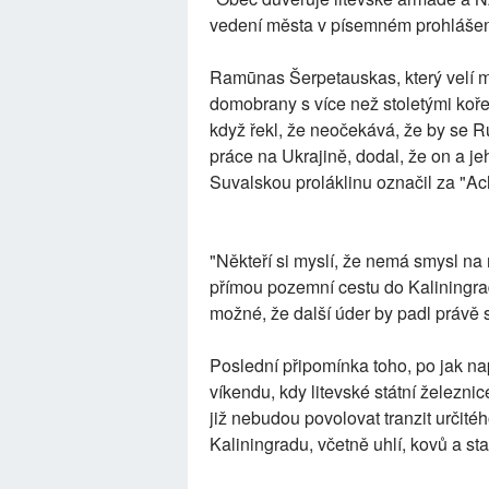
vedení města v písemném prohlášení
Ramūnas Šerpetauskas, který velí mí
domobrany s více než stoletými kořeny
když řekl, že neočekává, že by se R
práce na Ukrajině, dodal, že on a jeh
Suvalskou proláklinu označil za "Ach
"Někteří si myslí, že nemá smysl na n
přímou pozemní cestu do Kaliningrad
možné, že další úder by padl právě 
Poslední připomínka toho, po jak nap
víkendu, kdy litevské státní železn
již nebudou povolovat tranzit určit
Kaliningradu, včetně uhlí, kovů a st