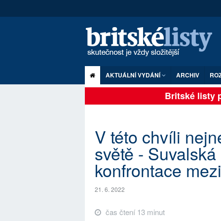
AKTUÁLNÍ VYDÁNÍ
ARCHIV
RO
Britské listy pl
V této chvíli nej
světě - Suvalská
konfrontace me
21. 6. 2022
čas čtení 13 minut