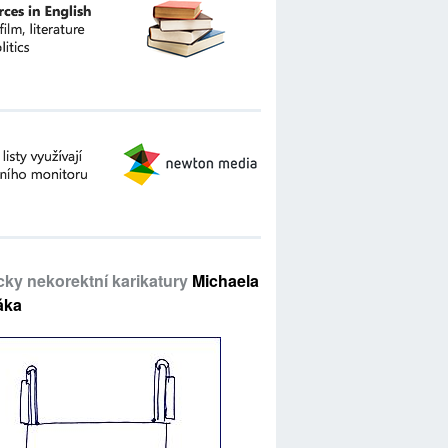
icky nekorektní karikatury
Michaela
áka