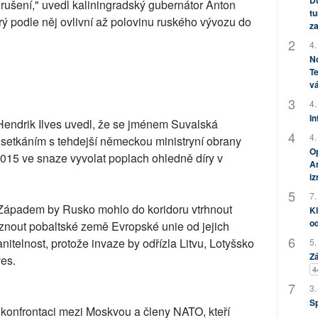
Dů
rušení," uvedl kaliningradský gubernátor Anton
tu
erý podle něj ovlivní až polovinu ruského vývozu do
za
4.
No
Te
vá
4.
In
endrik Ilves uvedl, že se jménem Suvalská
4.
d setkáním s tehdejší německou ministryní obrany
Op
015 ve snaze vyvolat poplach ohledně díry v
Am
i
7.
e Západem by Rusko mohlo do koridoru vtrhnout
Kl
od
znout pobaltské země Evropské unie od jejich
nitelnost, protože invaze by odřízla Litvu, Lotyšsko
5.
Zá
ves.
4
3.
S
 konfrontaci mezi Moskvou a členy NATO, kteří