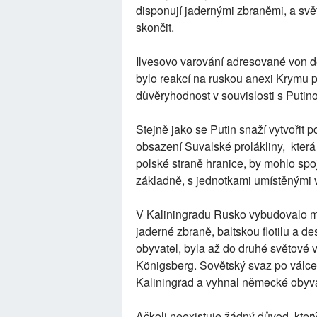
disponují jadernými zbraněmi, a svět
skončit.
Ilvesovo varování adresované von d
bylo reakcí na ruskou anexi Krymu 
důvěryhodnost v souvislosti s Putin
Stejně jako se Putin snaží vytvoři
obsazení Suvalské prolákliny, kte
polské straně hranice, by mohlo spoj
základně, s jednotkami umístěnými v
V Kaliningradu Rusko vybudovalo m
jaderné zbraně, baltskou flotilu a de
obyvatel, byla až do druhé světové
Königsberg. Sovětský svaz po válce 
Kaliningrad a vyhnal německé obyva
Ačkoli neexistuje žádný důvod, který