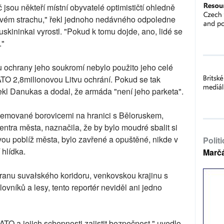
jsou někteří místní obyvatelé optimističtí ohledně
kovém strachu," řekl jednoho nedávného odpoledne
skininkai vyrostl. "Pokud k tomu dojde, ano, lidé se
."
u ochrany jeho soukromí nebylo použito jeho celé
ATO 2,8milionovou Litvu ochrání. Pokud se tak
ekl Danukas a dodal, že armáda "není jeho parketa".
lemované borovicemi na hranici s Běloruskem,
ntra města, naznačila, že by bylo moudré sbalit si
dvou poblíž města, bylo zavřené a opuštěné, nikde v
Polit
 hlídka.
Marč
tranu suvałského koridoru, venkovskou krajinu s
vníků a lesy, tento reportér neviděl ani jedno
TO a jejich schopnosti zajistit bezpečnost," uvedlo