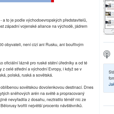
 - a to je podle východoevropských představitelů,
lnost západní vojenské aliance na východě, jádrem
00 obyvateli, není cizí ani Rusku, ani bouřlivým
ko oficiální lázně pro ruské státní úředníky a od té
y z celé střední a východní Evropy, i když se v
St
uská, polská, ruská a sovětská.
for
Ja
 oblíbenou sovětskou dovolenkovou destinací. Dnes
krytých sněhových arén na světě a propracovaný
ině nevyřadila z dosahu, neztratilo téměř nic ze
Bělorusy tvořili největší procento návštěvníků.