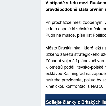
V případě střetu mezi Ruskem
pravděpodobně stala prvním 
Při procházce mezi zdobenými vil
je toto ospalé lázeňské město 
Putin na mušce, píše list Politico
Město Druskininkai, které leží na
úzkého zářezu strategického úz
Západní vojenští plánovači varuj
kilometrů podél litevsko-polsk
exklávou Kaliningrad na západě
ruského prezidenta, pokud by se
kinetickou konfrontaci s NATO.