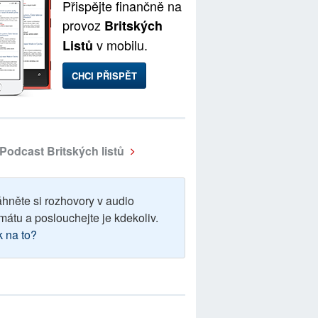
Přispějte finančně na
provoz
Britských
v mobilu.
Listů
CHCI PŘISPĚT
Podcast Britských listů
áhněte si rozhovory v audio
mátu a poslouchejte je kdekoliv.
k na to?