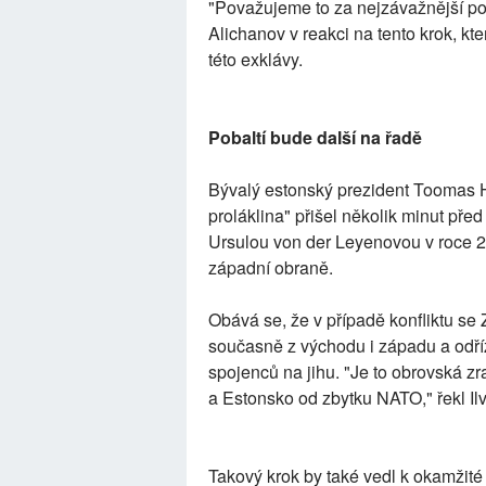
"Považujeme to za nejzávažnější po
Alichanov v reakci na tento krok, kt
této exklávy.
Pobaltí bude další na řadě
Bývalý estonský prezident Toomas H
proláklina" přišel několik minut pře
Ursulou von der Leyenovou v roce 2
západní obraně.
Obává se, že v případě konfliktu s
současně z východu i západu a odří
spojenců na jihu. "Je to obrovská zra
a Estonsko od zbytku NATO," řekl Il
Takový krok by také vedl k okamžité