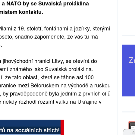
 a NATO by se Suvalská proláklina
místem kontaktu.
ami z 19. století, fontánami a jezírky, kterými
poseto, snadno zapomenete, že vás tu má
.
 jihovýchodní hranici Litvy, se otevírá do
emí známého jako Suvalská proláklina.
í, že tato oblast, která se táhne asi 100
é hranice mezi Běloruskem na východě a ruskou
, by pravděpodobně byla jedním z prvních cílů
 někdy rozhodl rozšířit válku na Ukrajině v