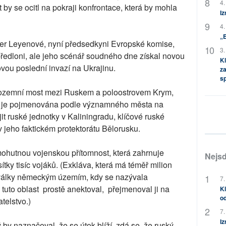
4.
 by se ocitl na pokraji konfrontace, která by mohla
Iz
4.
„
er Leyenové, nyní předsedkyni Evropské komise,
3.
předloni, ale jeho scénář soudného dne získal novou
Kl
ovou poslední invazí na Ukrajinu.
za
s
t pozemní most mezi Ruskem a poloostrovem Krym,
rá je pojmenována podle významného města na
it ruské jednotky v Kaliningradu, klíčové ruské
 jeho faktickém protektorátu Bělorusku.
ohutnou vojenskou přítomnost, která zahrnuje
Nejsd
sítky tisíc vojáků. (Exkláva, která má téměř milion
 války německým územím, kdy se nazývala
7.
tuto oblast prostě anektoval, přejmenoval ji na
Kl
od
telstvo.)
7.
Iz
 by naznačoval, že se útok blíží, zdá se, že ruský