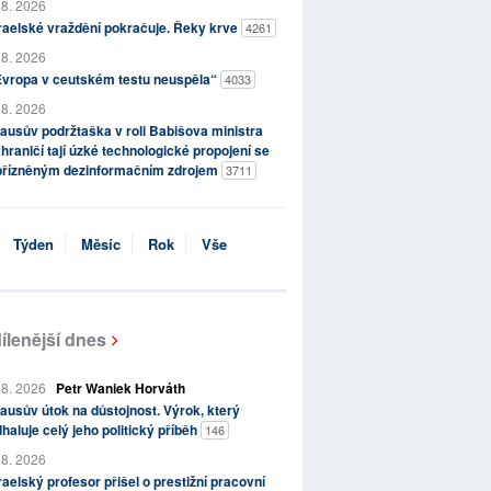
 8. 2026
raelské vraždění pokračuje. Řeky krve
4261
 8. 2026
Evropa v ceutském testu neuspěla“
4033
 8. 2026
ausův podržtaška v roli Babišova ministra
hraničí tají úzké technologické propojení se
přízněným dezinformačním zdrojem
3711
Týden
Měsíc
Rok
Vše
ílenější dnes
 8. 2026
Petr Waniek Horváth
ausův útok na důstojnost. Výrok, který
haluje celý jeho politický příběh
146
 8. 2026
raelský profesor přišel o prestižní pracovní