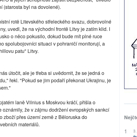
 (starosta byl na dovolené).
stní rotě Litevského střeleckého svazu, dobrovolné
, uvedl, že na východní frontě Litvy je zatím klid. I
usko o něco pokusilo, dokud bude mít plné ruce
o spolubojovníci situaci v pohraničí monitorují, a
illovu patu" Litvy.
ás útočit, ale je třeba si uvědomit, že se jedná o
u," řekl. "Pokud se jim podaří překonat Ukrajinu, je
sem."
jatém laně Vilnius s Moskvou kráčí, přišla o
ice oznámily, že v zájmu dodržení evropských sankcí
ého zboží přes území země z Běloruska do
Nejčt
avebních materiálů.
3.