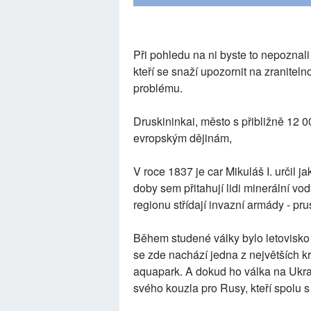
Při pohledu na ni byste to nepoznali
kteří se snaží upozornit na zranite
problému.
Druskininkai, město s přibližně 12 0
evropským dějinám,
V roce 1837 je car Mikuláš I. určil ja
doby sem přitahují lidi minerální vod
regionu střídají invazní armády - pr
Během studené války bylo letovisko
se zde nachází jedna z největších 
aquapark. A dokud ho válka na Ukraj
svého kouzla pro Rusy, kteří spolu s 