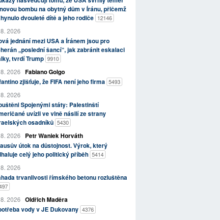
kazy nasvědčují tomu, že USA svrhly téměř
novou bombu na obytný dům v Íránu, přičemž
hynulo dvouleté dítě a jeho rodiče
12146
 8. 2026
vá jednání mezi USA a Íránem jsou pro
herán „poslední šancí“, jak zabránit eskalaci
lky, tvrdí Trump
9910
 8. 2026
Fabiano Golgo
fantino zjišťuje, že FIFA není jeho firma
5493
 8. 2026
uštěni Spojenými státy: Palestinští
eričané uvízli ve vlně násilí ze strany
zraelských osadníků
5430
 8. 2026
Petr Waniek Horváth
ausův útok na důstojnost. Výrok, který
haluje celý jeho politický příběh
5414
 8. 2026
hada trvanlivosti římského betonu rozluštěna
497
 8. 2026
Oldřich Maděra
potřeba vody v JE Dukovany
4376