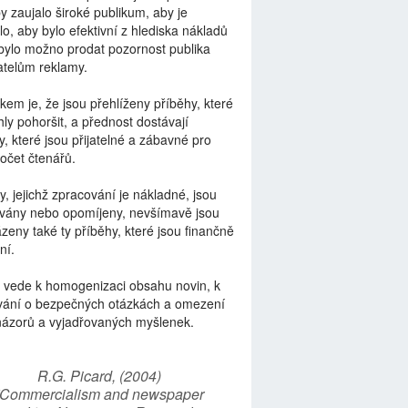
by zaujalo široké publikum, aby je
lo, aby bylo efektivní z hlediska nákladů
bylo možno prodat pozornost publika
telům reklamy.
kem je, že jsou přehlíženy příběhy, které
ly pohoršit, a přednost dostávají
y, které jsou přijatelné a zábavné pro
počet čtenářů.
y, jejichž zpracování je nákladné, jsou
vány nebo opomíjeny, nevšímavě jsou
zeny také ty příběhy, které jsou finančně
ní.
 vede k homogenizaci obsahu novin, k
vání o bezpečných otázkách a omezení
názorů a vyjadřovaných myšlenek.
R.G. Picard, (2004)
“Commercialism and newspaper