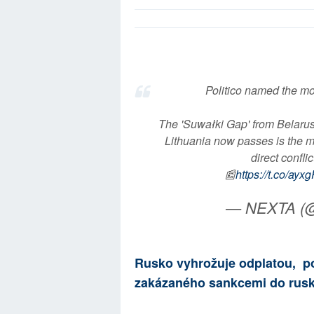
Politico named the mo
The 'Suwałki Gap' from Belarus
Lithuania now passes is the m
direct confl
📰
https://t.co/ay
— NEXTA (@
Rusko vyhrožuje odplatou, po
zakázaného sankcemi do rusk