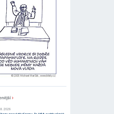
enější
 8. 2026