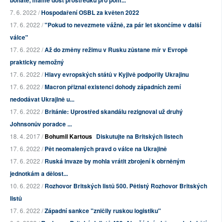
bohaté, máme dost prostředků pro pom...
7. 6. 2022 /
Hospodaření OSBL za květen 2022
17. 6. 2022 /
"Pokud to nevezmete vážně, za pár let skončíme v další
válce"
17. 6. 2022 /
Až do změny režimu v Rusku zůstane mír v Evropě
prakticky nemožný
17. 6. 2022 /
Hlavy evropských států v Kyjivě podpořily Ukrajinu
17. 6. 2022 /
Macron přiznal existenci dohody západních zemí
nedodávat Ukrajině u...
17. 6. 2022 /
Británie: Uprostřed skandálu rezignoval už druhý
Johnsonův poradce ...
18. 4. 2017 /
Bohumil Kartous
Diskutujte na Britských listech
17. 6. 2022 /
Pět neomalených pravd o válce na Ukrajině
17. 6. 2022 /
Ruská invaze by mohla vrátit zbrojení k obrněným
jednotkám a dělost...
10. 6. 2022 /
Rozhovor Britských listů 500. Pětistý Rozhovor Britských
listů
17. 6. 2022 /
Západní sankce "zničily ruskou logistiku"