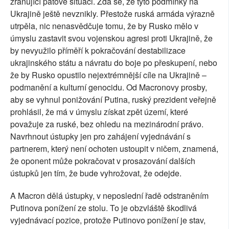
zraňující patové situaci. Zdá se, že tyto podmínky na
Ukrajině ještě nevznikly. Přestože ruská armáda výrazně
utrpěla, nic nenasvědčuje tomu, že by Rusko mělo v
úmyslu zastavit svou vojenskou agresi proti Ukrajině, že
by nevyužilo příměří k pokračování destabilizace
ukrajinského státu a návratu do boje po přeskupení, nebo
že by Rusko opustilo nejextrémnější cíle na Ukrajině –
podmanění a kulturní genocidu. Od Macronovy prosby,
aby se vyhnul ponižování Putina, ruský prezident veřejně
prohlásil, že má v úmyslu získat zpět území, které
považuje za ruské, bez ohledu na mezinárodní právo.
Navrhnout ústupky jen pro zahájení vyjednávání s
partnerem, který není ochoten ustoupit v ničem, znamená,
že oponent může pokračovat v prosazování dalších
ústupků jen tím, že bude vyhrožovat, že odejde.
A Macron dělá ústupky, v neposlední řadě odstraněním
Putinova ponížení ze stolu. To je obzvláště škodlivá
vyjednávací pozice, protože Putinovo ponížení je stav,