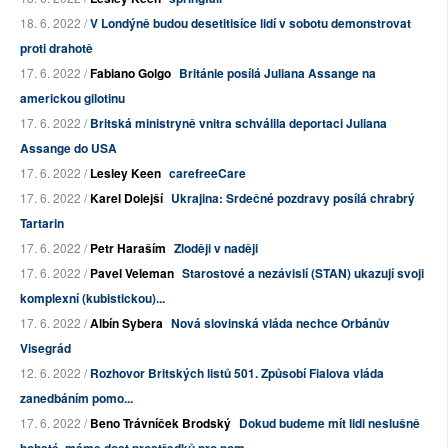
18. 6. 2022 /
V Londýně budou desetitisíce lidí v sobotu demonstrovat
proti drahotě
17. 6. 2022 /
Fabiano Golgo
Británie posílá Juliana Assange na
americkou gilotinu
17. 6. 2022 /
Britská ministryně vnitra schválila deportaci Juliana
Assange do USA
17. 6. 2022 /
Lesley Keen
carefreeCare
17. 6. 2022 /
Karel Dolejší
Ukrajina: Srdečné pozdravy posílá chrabrý
Tartarin
17. 6. 2022 /
Petr Haraším
Zloději v naději
17. 6. 2022 /
Pavel Veleman
Starostové a nezávislí (STAN) ukazují svoji
komplexní (kubistickou)...
17. 6. 2022 /
Albín Sybera
Nová slovinská vláda nechce Orbánův
Visegrád
12. 6. 2022 /
Rozhovor Britských listů 501. Způsobí Fialova vláda
zanedbáním pomo...
17. 6. 2022 /
Beno Trávníček Brodský
Dokud budeme mít lidi neslušně