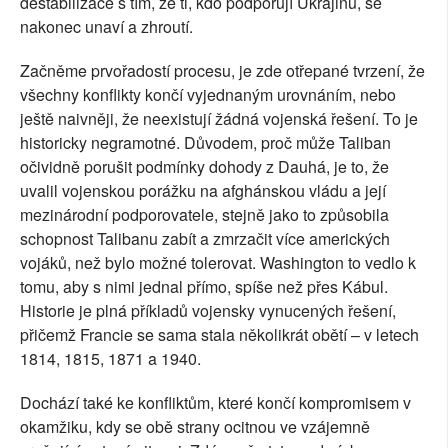
destabilizace s tím, že ti, kdo podporují Ukrajinu, se
nakonec unaví a zhroutí.
Začněme prvořadostí procesu, je zde otřepané tvrzení, že
všechny konflikty končí vyjednaným urovnáním, nebo
ještě naivněji, že neexistují žádná vojenská řešení. To je
historicky negramotné. Důvodem, proč může Taliban
očividně porušit podmínky dohody z Dauhá, je to, že
uvalil vojenskou porážku na afghánskou vládu a její
mezinárodní podporovatele, stejně jako to způsobila
schopnost Talibanu zabít a zmrzačit více amerických
vojáků, než bylo možné tolerovat. Washington to vedlo k
tomu, aby s nimi jednal přímo, spíše než přes Kábul.
Historie je plná příkladů vojensky vynucených řešení,
přičemž Francie se sama stala několikrát obětí – v letech
1814, 1815, 1871 a 1940.
Dochází také ke konfliktům, které končí kompromisem v
okamžiku, kdy se obě strany ocitnou ve vzájemně