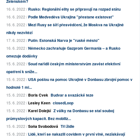
Zelenském?
16. 6. 2022 /
Rusko: Regionální elity se připravují na rozpad státu
16. 6. 2022 /
Podle Medveděva Ukrajina "přestane existovat"
16. 6. 2022 /
Mezi Rusy se šíří přesvědčení, že Moskva na Ukrajině
nikdy nezvítězí
17. 6. 2022 /
Putin: Estonská Narva je "ruské město"
16. 6. 2022 /
Německo zachraňuje Gazprom Germania – a Rusko
omezuje dodávky
15. 6. 2022 /
Soud nařídil českým ministerstvům zavést efektivní
opatření k sníže...
15. 6. 2022 /
USA pošlou na pomoc Ukrajině v Donbasu zbrojní pomoc v
hodnotě 1 mi...
15. 6. 2022 /
Boris Cvek
Budvar a svazácké teze
15. 6. 2022 /
Lesley Keen
closedLoop
15. 6. 2022 /
Karel Dolejší
Z války na Donbasu se stal souboj
průmyslových kapacit. Bez mobiliz...
15. 6. 2022 /
Soňa Svobodová
Tři židle
15. 6. 2022 /
Lidé, kteří se nakazili covidem v první vlně, nezískávají