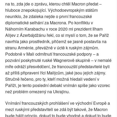
na to, zda jde o zprávu, kterou chtěl Macron předat –
hluboce znepokojující. Východoevropským státům
neuniklo, že zdaleka nejde o první francouzské
diplomatické selhání za Macrona. Po konfliktu v
Náhorním Karabachu v roce 2020 mi prezident Ilham
Alijev z Ázerbájdžánu řekl, co si myslí o tom, že se Paříž
navrhla jako prostředník, přičemž se jasně postavila na
stranu Arménie, převážně v úctě k ruským zájmům.
Podobně v Mali odmítnutí francouzské podpory – a
pozvání poskytnuté ruské Wagnerově skupině – v nemalé
míře odráží přesvědčení, že francouzští představitelé byli
až příliš připraveni říci Malijcům, jaké jsou jejich zájmy.
Stručně řečeno, pro ty, kteří možná hledali vedení v
Paříži, je tento poslední debakl vnímán spíše jako vzorec
než problém omezený na Ukrajinu.
Vnímání francouzských prohlášení ve východní Evropě a
mezi ruskými představiteli se zdá být takové, že Macron
bude hájit princip, dokud to bude vhodné a dokud to bude