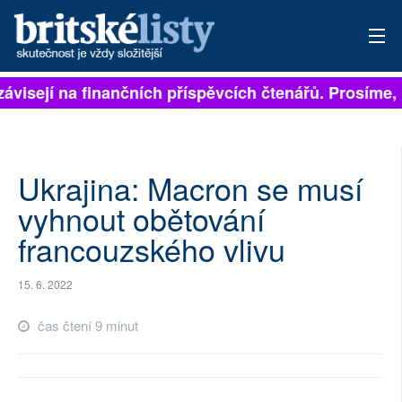
ávisejí na finančních příspěvcích čtenářů. Prosíme, p
PŘIHLÁSIT
AKTUÁLNÍ VYDÁNÍ
ARCHIV
Ukrajina: Macron se musí
vyhnout obětování
ROZHOVORY
francouzského vlivu
TÉMATA
15. 6. 2022
NEJČTENĚJŠÍ ZA 7 DNÍ
čas čtení 9 minut
AUTOŘI
PŘÍSPĚVKY NA PROVOZ