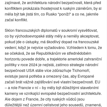
zajímavé, že architektura národní bezpečnosti, která před
konfliktem prokázala lhostejnost k ruským záměrům, by si
měla být tak jistá tím, co Rusko "poníží" a co ne, jakmile
začal konflikt.
Sklon francouzských diplomatů v soukromí vysvětlovat,
co by východoevropské státy měly a neměly akceptovat,
pokud jde o ústupky, má škodlivý dopad na francouzské
vedení, když je nejvíce vyžadováno. Vzhledem k tomu, že
se očekává, že se Republikánům ve střednědobém
horizontu povede dobře, a trajektorie americké zahraniční
politiky v roce 2024 je nejistá, zatímco strategie národní
bezpečnosti USA stále více zdůrazňuje Tichomoří,
existuje jasná potřeba a omezený čas, aby Evropané
začali brát vážně zajišťování své vlastní bezpečnosti. EU
– a role Francie v ní – by měly být důležitými stavebními
kameny ve vznikající evropské bezpečnostní architektuře.
Ale dojem z Francie, že city ruských vůdců jsou
důležitější než územní celistvost jeho sousedů, znamená,