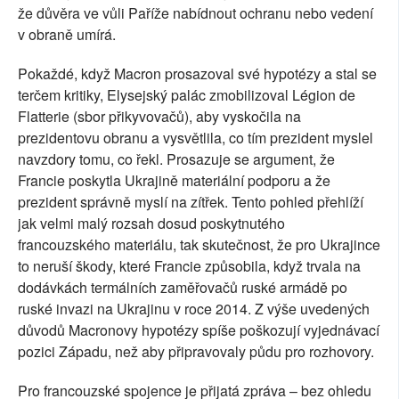
že důvěra ve vůli Paříže nabídnout ochranu nebo vedení
v obraně umírá.
Pokaždé, když Macron prosazoval své hypotézy a stal se
terčem kritiky, Elysejský palác zmobilizoval Légion de
Flatterie (sbor přikyvovačů), aby vyskočila na
prezidentovu obranu a vysvětlila, co tím prezident myslel
navzdory tomu, co řekl. Prosazuje se argument, že
Francie poskytla Ukrajině materiální podporu a že
prezident správně myslí na zítřek. Tento pohled přehlíží
jak velmi malý rozsah dosud poskytnutého
francouzského materiálu, tak skutečnost, že pro Ukrajince
to neruší škody, které Francie způsobila, když trvala na
dodávkách termálních zaměřovačů ruské armádě po
ruské invazi na Ukrajinu v roce 2014. Z výše uvedených
důvodů Macronovy hypotézy spíše poškozují vyjednávací
pozici Západu, než aby připravovaly půdu pro rozhovory.
Pro francouzské spojence je přijatá zpráva – bez ohledu