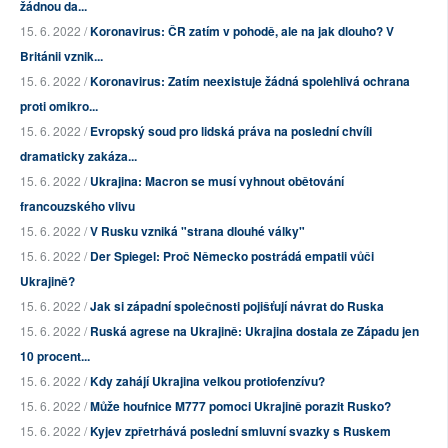
žádnou da...
15. 6. 2022 /
Koronavirus: ČR zatím v pohodě, ale na jak dlouho? V
Británii vznik...
15. 6. 2022 /
Koronavirus: Zatím neexistuje žádná spolehlivá ochrana
proti omikro...
15. 6. 2022 /
Evropský soud pro lidská práva na poslední chvíli
dramaticky zakáza...
15. 6. 2022 /
Ukrajina: Macron se musí vyhnout obětování
francouzského vlivu
15. 6. 2022 /
V Rusku vzniká "strana dlouhé války"
15. 6. 2022 /
Der Spiegel: Proč Německo postrádá empatii vůči
Ukrajině?
15. 6. 2022 /
Jak si západní společnosti pojišťují návrat do Ruska
15. 6. 2022 /
Ruská agrese na Ukrajině: Ukrajina dostala ze Západu jen
10 procent...
15. 6. 2022 /
Kdy zahájí Ukrajina velkou protiofenzívu?
15. 6. 2022 /
Může houfnice M777 pomoci Ukrajině porazit Rusko?
15. 6. 2022 /
Kyjev zpřetrhává poslední smluvní svazky s Ruskem