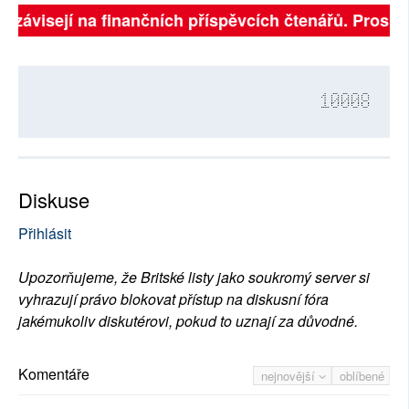
ě závisejí na finančních příspěvcích čtenářů. Prosíme,
10008
Diskuse
Přihlásit
Upozorňujeme, že Britské listy jako soukromý server si
vyhrazují právo blokovat přístup na diskusní fóra
jakémukoliv diskutérovi, pokud to uznají za důvodné.
Komentáře
nejnovější
oblíbené