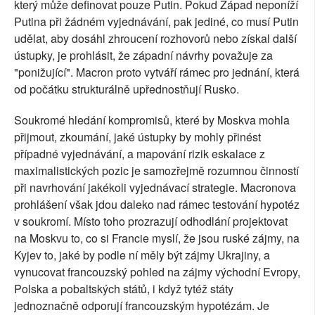
který může definovat pouze Putin. Pokud Západ neponíží
Putina při žádném vyjednávání, pak jediné, co musí Putin
udělat, aby dosáhl zhroucení rozhovorů nebo získal další
ústupky, je prohlásit, že západní návrhy považuje za
"ponižující". Macron proto vytváří rámec pro jednání, která
od počátku strukturálně upřednostňují Rusko.
Soukromé hledání kompromisů, které by Moskva mohla
přijmout, zkoumání, jaké ústupky by mohly přinést
případné vyjednávání, a mapování rizik eskalace z
maximalistických pozic je samozřejmě rozumnou činností
při navrhování jakékoli vyjednávací strategie. Macronova
prohlášení však jdou daleko nad rámec testování hypotéz
v soukromí. Místo toho prozrazují odhodlání projektovat
na Moskvu to, co si Francie myslí, že jsou ruské zájmy, na
Kyjev to, jaké by podle ní měly být zájmy Ukrajiny, a
vynucovat francouzský pohled na zájmy východní Evropy,
Polska a pobaltských států, i když tytéž státy
jednoznačně odporují francouzským hypotézám. Je