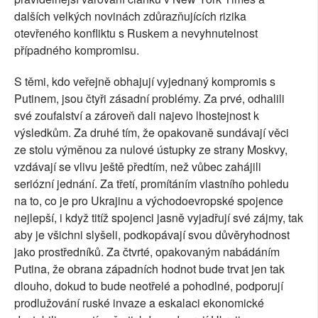
dalších velkých novinách zdůrazňujících rizika
otevřeného konfliktu s Ruskem a nevyhnutelnost
případného kompromisu.
S těmi, kdo veřejně obhajují vyjednaný kompromis s
Putinem, jsou čtyři zásadní problémy. Za prvé, odhalili
své zoufalství a zároveň dali najevo lhostejnost k
výsledkům. Za druhé tím, že opakovaně sundávají věci
ze stolu výměnou za nulové ústupky ze strany Moskvy,
vzdávají se vlivu ještě předtím, než vůbec zahájili
seriózní jednání. Za třetí, promítáním vlastního pohledu
na to, co je pro Ukrajinu a východoevropské spojence
nejlepší, i když titíž spojenci jasně vyjadřují své zájmy, tak
aby je všichni slyšeli, podkopávají svou důvěryhodnost
jako prostředníků. Za čtvrté, opakovaným nabádáním
Putina, že obrana západních hodnot bude trvat jen tak
dlouho, dokud to bude neotřelé a pohodlné, podporují
prodlužování ruské invaze a eskalaci ekonomické