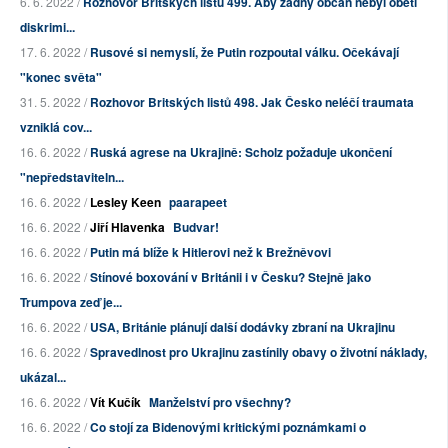
6. 6. 2022 /
Rozhovor Britských listů 499. Aby žádný občan nebyl obětí
diskrimi...
17. 6. 2022 /
Rusové si nemyslí, že Putin rozpoutal válku. Očekávají
"konec světa"
31. 5. 2022 /
Rozhovor Britských listů 498. Jak Česko neléčí traumata
vzniklá cov...
16. 6. 2022 /
Ruská agrese na Ukrajině: Scholz požaduje ukončení
"nepředstaviteln...
16. 6. 2022 /
Lesley Keen
paarapeet
16. 6. 2022 /
Jiří Hlavenka
Budvar!
16. 6. 2022 /
Putin má blíže k Hitlerovi než k Brežněvovi
16. 6. 2022 /
Stínové boxování v Británii i v Česku? Stejně jako
Trumpova zeď je...
16. 6. 2022 /
USA, Británie plánují další dodávky zbraní na Ukrajinu
16. 6. 2022 /
Spravedlnost pro Ukrajinu zastínily obavy o životní náklady,
ukázal...
16. 6. 2022 /
Vít Kučík
Manželství pro všechny?
16. 6. 2022 /
Co stojí za Bidenovými kritickými poznámkami o