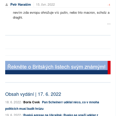
Petr Haraším
15. čvn. 2022
-1
nevím zda evropu ohrožuje víc putin, nebo trio macron, scholz a
draghi.
Obsah vydání | 17. 6. 2022
18. 6. 2022 /
Boris Cvek
Pan Scheinerr udělal něco, co v mnoha
politicích musí budit hrůzu
19. 6. 2022 /
Ruská agrese na Ukrajině: Rusko se snaží udělat z