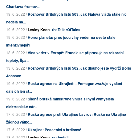
Charkova frontov...
19. 6. 2022 /
Rozhovor Britských listů 503. Jak Fialova vláda stále nic
nedělá na...
19. 6. 2022 /
Lesley Keen
theTellerOfTales
19. 6. 2022 /
Hořící planeta: proč jsou vlny veder na světě stále
intenzivnější?
18. 6. 2022 /
Vlna veder v Evropě: Francie se připravuje na rekordní
teploty, Špa...
13. 6. 2022 /
Rozhovor Britských listů 502. Jak dlouho ještě vydrží Boris
Johnson...
19. 6. 2022 /
Ruská agrese na Ukrajině: - Pentagon zvažuje vyslání
dalších jen čt...
19. 6. 2022 /
Šílená britská ministryně vnitra si nyní vymyslela
elektronické nár...
17. 6. 2022 /
Ruská agrese proti Ukrajině: Lavrov: Rusko na Ukrajině
žádnou válko...
17. 6. 2022 /
Ukrajina: Peacenici a hrdinové
18. 6. 2022 /
Lesley Keen
springfall