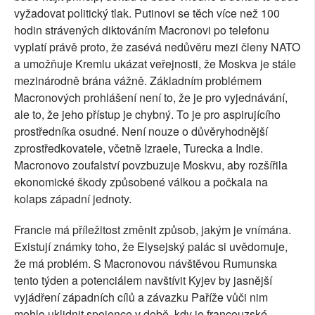
vyžadovat politický tlak. Putinovi se těch více než 100
hodin strávených diktováním Macronovi po telefonu
vyplatí právě proto, že zasévá nedůvěru mezi členy NATO
a umožňuje Kremlu ukázat veřejnosti, že Moskva je stále
mezinárodně brána vážně. Základním problémem
Macronových prohlášení není to, že je pro vyjednávání,
ale to, že jeho přístup je chybný. To je pro aspirujícího
prostředníka osudné. Není nouze o důvěryhodnější
zprostředkovatele, včetně Izraele, Turecka a Indie.
Macronovo zoufalství povzbuzuje Moskvu, aby rozšířila
ekonomické škody způsobené válkou a počkala na
kolaps západní jednoty.
Francie má příležitost změnit způsob, jakým je vnímána.
Existují známky toho, že Elysejský palác si uvědomuje,
že má problém. S Macronovou návštěvou Rumunska
tento týden a potenciálem navštívit Kyjev by jasnější
vyjádření západních cílů a závazku Paříže vůči nim
mohlo uklidnit spojence v době, kdy je francouzské