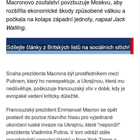
Macronovo zoufalství povzbuzuje Moskvu, aby
SOCIÁLNÍ SÍTĚ
rozšířila ekonomické škody způsobené válkou a
počkala na kolaps západní jednoty,
napsal Jack
RUBRIKY
.
Watling
PLNÁ VERZE STRÁNEK
Snaha prezidenta Macrona být prostředníkem mezi
Putinem, který ho nerespektuje, a Ukrajinou, která mu
nedůvěřuje, poškozuje francouzský vliv v době, kdy je
evropské vedení kriticky důležité.
Francouzský prezident Emmanuel Macron se opět
postavil do pozice hlavního hlasu pro vyjednané
ukončení ruské invaze na Ukrajinu, které "neponíží"
prezidenta Vladimira Putina. V tom odráží stále
pravidelnější varování článků v New York Times a