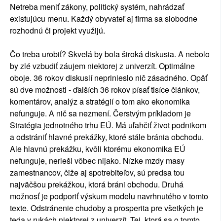
Netreba meniť zákony, politický systém, nahrádzať
existujúcu menu. Každý obyvateľ aj firma sa slobodne
rozhodnú či projekt využijú.
Čo treba urobiť? Skvelá by bola široká diskusia. A nebolo
by zlé vzbudiť záujem niektorej z univerzít. Optimálne
oboje. 36 rokov diskusií neprinieslo nič zásadného. Opäť
sú dve možnosti - ďalších 36 rokov písať tisíce článkov,
komentárov, analýz a stratégií o tom ako ekonomika
nefunguje. A nič sa nezmení. Čerstvým príkladom je
Stratégia jednotného trhu EÚ. Má uľahčiť život podnikom
a odstrániť hlavné prekážky, ktoré stále bránia obchodu.
Ale hlavnú prekážku, kvôli ktorému ekonomika EÚ
nefunguje, nerieši vôbec nijako. Nízke mzdy masy
zamestnancov, čiže aj spotrebiteľov, sú predsa tou
najväčšou prekážkou, ktorá bráni obchodu. Druhá
možnosť je podporiť výskum modelu navrhnutého v tomto
texte. Odstránenie chudoby a prosperita pre všetkých je
teda v rukách niektorej z univerzít. Tej, ktorá sa o tomto