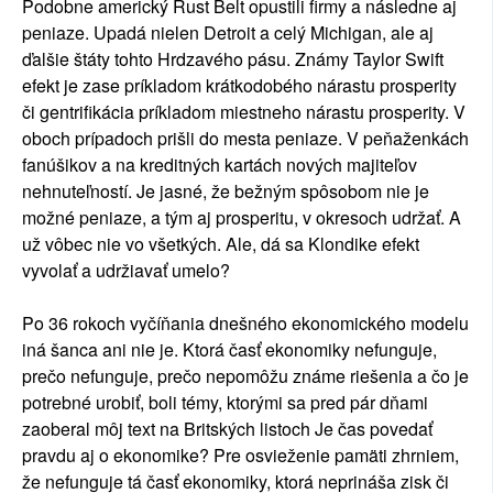
Podobne americký Rust Belt opustili firmy a následne aj
peniaze. Upadá nielen Detroit a celý Michigan, ale aj
ďalšie štáty tohto Hrdzavého pásu. Známy Taylor Swift
efekt je zase príkladom krátkodobého nárastu prosperity
či gentrifikácia príkladom miestneho nárastu prosperity. V
oboch prípadoch prišli do mesta peniaze. V peňaženkách
fanúšikov a na kreditných kartách nových majiteľov
nehnuteľností. Je jasné, že bežným spôsobom nie je
možné peniaze, a tým aj prosperitu, v okresoch udržať. A
už vôbec nie vo všetkých. Ale, dá sa Klondike efekt
vyvolať a udržiavať umelo?
Po 36 rokoch vyčíňania dnešného ekonomického modelu
iná šanca ani nie je. Ktorá časť ekonomiky nefunguje,
prečo nefunguje, prečo nepomôžu známe riešenia a čo je
potrebné urobiť, boli témy, ktorými sa pred pár dňami
zaoberal môj text na Britských listoch Je čas povedať
pravdu aj o ekonomike? Pre osvieženie pamäti zhrniem,
že nefunguje tá časť ekonomiky, ktorá neprináša zisk či