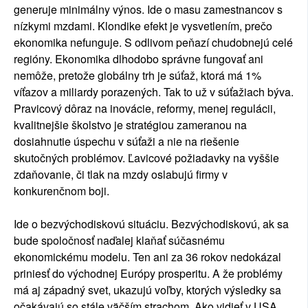
generuje minimálny výnos. Ide o masu zamestnancov s
nízkymi mzdami. Klondike efekt je vysvetlením, prečo
ekonomika nefunguje. S odlivom peňazí chudobnejú celé
regióny. Ekonomika dlhodobo správne fungovať ani
nemôže, pretože globálny trh je súťaž, ktorá má 1%
víťazov a miliardy porazených. Tak to už v súťažiach býva.
Pravicový dôraz na inovácie, reformy, menej regulácii,
kvalitnejšie školstvo je stratégiou zameranou na
dosiahnutie úspechu v súťaži a nie na riešenie
skutočných problémov. Ľavicové požiadavky na vyššie
zdaňovanie, či tlak na mzdy oslabujú firmy v
konkurenčnom boji.
Ide o bezvýchodiskovú situáciu. Bezvýchodiskovú, ak sa
bude spoločnosť naďalej klaňať súčasnému
ekonomickému modelu. Ten ani za 36 rokov nedokázal
priniesť do východnej Európy prosperitu. A že problémy
má aj západný svet, ukazujú voľby, ktorých výsledky sa
očakávajú so stále väčším strachom. Ako vidieť v USA,