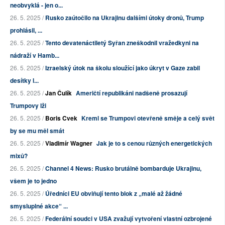
neobvyklá - jen o...
26. 5. 2025 /
Rusko zaútočilo na Ukrajinu dalšími útoky dronů, Trump
prohlásil, ...
26. 5. 2025 /
Tento devatenáctiletý Syřan zneškodnil vražedkyni na
nádraží v Hamb...
26. 5. 2025 /
Izraelský útok na školu sloužící jako úkryt v Gaze zabil
desítky l...
26. 5. 2025 /
Jan Čulík
Američtí republikáni nadšeně prosazují
Trumpovy lži
26. 5. 2025 /
Boris Cvek
Kreml se Trumpovi otevřeně směje a celý svět
by se mu měl smát
26. 5. 2025 /
Vladimír Wagner
Jak je to s cenou různých energetických
mixů?
26. 5. 2025 /
Channel 4 News: Rusko brutálně bombarduje Ukrajinu,
všem je to jedno
26. 5. 2025 /
Úředníci EU obviňují tento blok z „malé až žádné
smysluplné akce“ ...
26. 5. 2025 /
Federální soudci v USA zvažují vytvoření vlastní ozbrojené