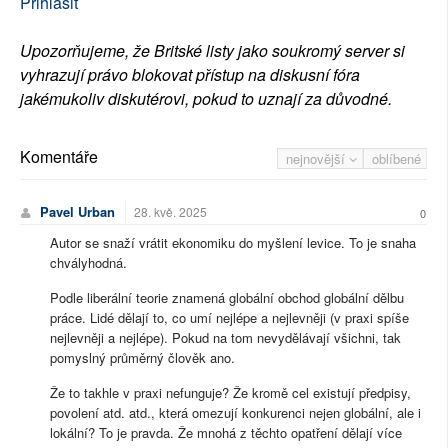
Přihlásit
Upozorňujeme, že Britské listy jako soukromý server si
vyhrazují právo blokovat přístup na diskusní fóra
jakémukoliv diskutérovi, pokud to uznají za důvodné.
Komentáře
nejnovější
oblíbené
Pavel Urban
28. kvě. 2025
0
Autor se snaží vrátit ekonomiku do myšlení levice. To je snaha
chvályhodná.
Podle liberální teorie znamená globální obchod globální dělbu
práce. Lidé dělají to, co umí nejlépe a nejlevněji (v praxi spíše
nejlevněji a nejlépe). Pokud na tom nevydělávají všichni, tak
pomyslný průměrný člověk ano.
Že to takhle v praxi nefunguje? Že kromě cel existují předpisy,
povolení atd. atd., která omezují konkurenci nejen globální, ale i
lokální? To je pravda. Že mnohá z těchto opatření dělají více