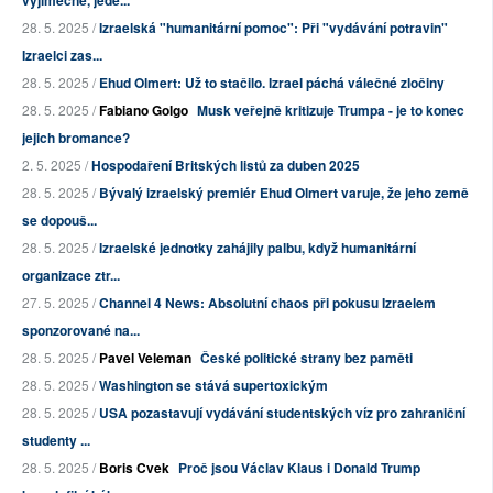
výjimečné, jede...
28. 5. 2025 /
Izraelská "humanitární pomoc": Při "vydávání potravin"
Izraelci zas...
28. 5. 2025 /
Ehud Olmert: Už to stačilo. Izrael páchá válečné zločiny
28. 5. 2025 /
Fabiano Golgo
Musk veřejně kritizuje Trumpa - je to konec
jejich bromance?
2. 5. 2025 /
Hospodaření Britských listů za duben 2025
28. 5. 2025 /
Bývalý izraelský premiér Ehud Olmert varuje, že jeho země
se dopouš...
28. 5. 2025 /
Izraelské jednotky zahájily palbu, když humanitární
organizace ztr...
27. 5. 2025 /
Channel 4 News: Absolutní chaos při pokusu Izraelem
sponzorované na...
28. 5. 2025 /
Pavel Veleman
České politické strany bez paměti
28. 5. 2025 /
Washington se stává supertoxickým
28. 5. 2025 /
USA pozastavují vydávání studentských víz pro zahraniční
studenty ...
28. 5. 2025 /
Boris Cvek
Proč jsou Václav Klaus i Donald Trump