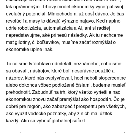
tak oprávneným. Trhový model ekonomiky vyčerpal svoj
evolučný potenciál. Mimochodom, už dosť dávno. Je čas
revolúcií a masy to dávajú výrazne najavo. Keď naplno
udrie robotizácia, automatizácia a AI, ani si radšej
nepredstavujme, aké prinesú následky. Ak tu nechceme
mať gilotíny, či boľševikov, musíme začať rozmýšľať o
ekonomike úplne inak.
To čo sme tvrdohlavo odmietali, neznámeho, čoho sme
sa obávali, nástrojov, ktoré boli nesprávne použité a
názorov, ktoré nás ovplyvňovali, hoci neboli stopercentne
alebo dokonca vôbec podložené číslami, budeme musieť
prehodnotiť. Zabudnúť na trh, ktorý všetko vyrieši a nad
ekonomikou znovu začať premýšľať ako hospodári. Čo je
dobré pre región, ako zabezpečiť prosperitu pre všetkých,
ako využiť vedecké poznatky, aby z nich mal úžitok
každý. Ako sa vyhnúť globálnej súťaži.