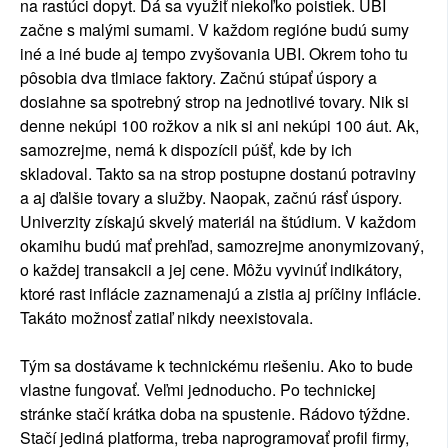
na rastúci dopyt. Dá sa využiť niekoľko poistiek. UBI
začne s malými sumami. V každom regióne budú sumy
iné a iné bude aj tempo zvyšovania UBI. Okrem toho tu
pôsobia dva tlmiace faktory. Začnú stúpať úspory a
dosiahne sa spotrebný strop na jednotlivé tovary. Nik si
denne nekúpi 100 rožkov a nik si ani nekúpi 100 áut. Ak,
samozrejme, nemá k dispozícii púšť, kde by ich
skladoval. Takto sa na strop postupne dostanú potraviny
a aj ďalšie tovary a služby. Naopak, začnú rásť úspory.
Univerzity získajú skvelý materiál na štúdium. V každom
okamihu budú mať prehľad, samozrejme anonymizovaný,
o každej transakcii a jej cene. Môžu vyvinúť indikátory,
ktoré rast inflácie zaznamenajú a zistia aj príčiny inflácie.
Takáto možnosť zatiaľ nikdy neexistovala.
Tým sa dostávame k technickému riešeniu. Ako to bude
vlastne fungovať. Veľmi jednoducho. Po technickej
stránke stačí krátka doba na spustenie. Rádovo týždne.
Stačí jediná platforma, treba naprogramovať profil firmy,