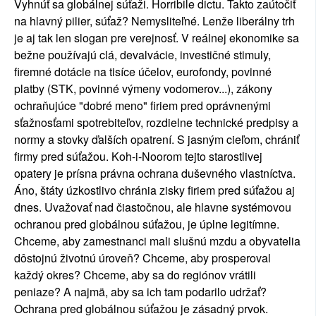
Vyhnúť sa globálnej súťaži. Horribile dictu. Takto zaútočiť
na hlavný pilier, súťaž? Nemysliteľné. Lenže liberálny trh
je aj tak len slogan pre verejnosť. V reálnej ekonomike sa
bežne používajú clá, devalvácie, investičné stimuly,
firemné dotácie na tisíce účelov, eurofondy, povinné
platby (STK, povinné výmeny vodomerov...), zákony
ochraňujúce "dobré meno" firiem pred oprávnenými
sťažnosťami spotrebiteľov, rozdielne technické predpisy a
normy a stovky ďalších opatrení. S jasným cieľom, chrániť
firmy pred súťažou. Koh-i-Noorom tejto starostlivej
opatery je prísna právna ochrana duševného vlastníctva.
Áno, štáty úzkostlivo chránia zisky firiem pred súťažou aj
dnes. Uvažovať nad čiastočnou, ale hlavne systémovou
ochranou pred globálnou súťažou, je úplne legitímne.
Chceme, aby zamestnanci mali slušnú mzdu a obyvatelia
dôstojnú životnú úroveň? Chceme, aby prosperoval
každý okres? Chceme, aby sa do regiónov vrátili
peniaze? A najmä, aby sa ich tam podarilo udržať?
Ochrana pred globálnou súťažou je zásadný prvok.