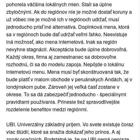
pohorela väčšina lokálnych mien. Stali sa úplne
zbytočnými. Ak do regiónov nie je možné dostať koruny a
už vôbec nie je možné ich v regiónoch udržať, musí
jednoducho prísť iné alternatíva. Doplnková mena, ktorá
sa v regiónoch bude dať udržať veľmi ľahko. Neexistuje
iná možnosť, ako mena internetová. Inak sa región
nevyhne stagnácii. Akceptácia bude úplne dobrovoľná.
Každý okres, firma aj zamestnanec sa dobrovoľne
rozhodnú, či sa do modelu zapoja. Nepôjde o lokálnu
internetovú menu. Mena musí byť skonštruovaná tak, že
bude platiť v malom obchode v peruánskych Andách, aj v
londýnskom pube. Zároveň jej veľká časť zostane v
okrese. To sa dá zabezpečiť jednoducho - špeciálnymi
pravidlami používania. Prinesie tiež spravodlivejšie
rozdelenie benefitov medzi regiónmi.
UBI. Univerzálny základný príjem. Vo svete existuje čoraz
viac štúdií, ktoré sa snažia dokázať jeho prínos. A aj
zopár opačných. Podstatné je, že na UBI nemá peniaze