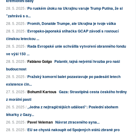
kremlofilní báby
28. 5. 2025 /
Po ruském útoku na Ukrajinu varuje Trump Putina, že si
"zahrává s o...
28. 5. 2025 /
Promiň, Donalde Trumpe, ale Ukrajina je tvoje válka
28. 5. 2025 /
Evropsko-japonská stíhačka GCAP závodí s rostoucí
čínskou leteckou ...
28. 5. 2025 /
Rada Evropské unie schválila vytvoření obranného fondu
ve výši 150 ...
28. 5. 2025 /
Fabiano Golgo
Palantir, tajná největší hrozba pro naši
budoucnost
28. 5. 2025 /
Pražský komorní balet pozastavuje po padesáti letech
existence čin...
27. 5. 2025 /
Bohumil Kartous
Gaza: Strastiplná cesta českého hrdiny
z morální pasti
26. 5. 2025 /
„Jedna z nejtragičtějších událostí“: Poslední sbohem
lékařky z Gazy...
26. 5. 2025 /
Pavel Veleman
Návrat ztraceného syna...
28. 5. 2025 /
EU se chystá nakoupit od Spojených států zbraně pro