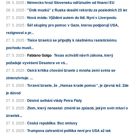
28. 5. 2025 /
Německo hrozí Slovensku odříznutím od financí EU
28. 5. 2025 /
"Únik mozků" z Ruska dosáhl rekordu za posledních 25 let
27. 5. 2025 /
Nová móda: Vjíždění autem do lidí. Nyní v Liverpoolu
27. 5. 2025 /
Šéf skupiny pro pomoc v Gaze, kterou podporují USA,
rezignoval a pr...
27. 5. 2025 /
Tisíce Izraelců se připojily k násilnému rasistickému
pochodu musli...
27. 5. 2025 /
Fabiano Golgo
Texas schválil návrh zákona, který
požaduje vyvěšení Desatera ve vš...
27. 5. 2025 /
Ostrá kritika chování Izraele z mnoha zemí světa se
zintenzivňuje. ...
27. 5. 2025 /
Tvrzení Izraele, že „Hamas krade pomoc“, je zjevná lež. Zde
je důvod
27. 5. 2025 /
Děsivé selhání vlády Petra Fialy
27. 5. 2025 /
Zlom, který nenastal: změnil se způsob, jakým svět mluví o
izraelsk...
27. 5. 2025 /
Česká republika: Bez omluvy
27. 5. 2025 /
Trumpova zahraniční politika není pro USA až tak