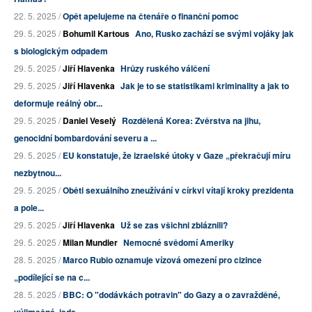
22. 5. 2025 /
Opět apelujeme na čtenáře o finanční pomoc
29. 5. 2025 /
Bohumil Kartous
Ano, Rusko zachází se svými vojáky jak
s biologickým odpadem
29. 5. 2025 /
Jiří Hlavenka
Hrůzy ruského válčení
29. 5. 2025 /
Jiří Hlavenka
Jak je to se statistikami kriminality a jak to
deformuje reálný obr...
29. 5. 2025 /
Daniel Veselý
Rozdělená Korea: Zvěrstva na jihu,
genocidní bombardování severu a ...
29. 5. 2025 /
EU konstatuje, že izraelské útoky v Gaze „překračují míru
nezbytnou...
29. 5. 2025 /
Oběti sexuálního zneužívání v církvi vítají kroky prezidenta
a pole...
29. 5. 2025 /
Jiří Hlavenka
Už se zas všichni zbláznili?
29. 5. 2025 /
Milan Mundier
Nemocné svědomí Ameriky
28. 5. 2025 /
Marco Rubio oznamuje vízová omezení pro cizince
„podílející se na c...
28. 5. 2025 /
BBC: O "dodávkách potravin" do Gazy a o zavražděné,