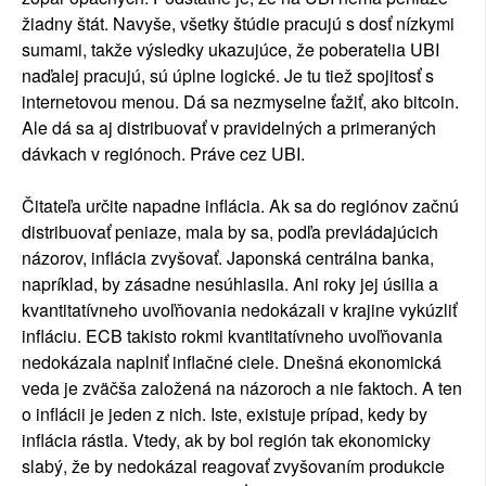
žiadny štát. Navyše, všetky štúdie pracujú s dosť nízkymi
sumami, takže výsledky ukazujúce, že poberatelia UBI
naďalej pracujú, sú úplne logické. Je tu tiež spojitosť s
internetovou menou. Dá sa nezmyselne ťažiť, ako bitcoin.
Ale dá sa aj distribuovať v pravidelných a primeraných
dávkach v regiónoch. Práve cez UBI.
Čitateľa určite napadne inflácia. Ak sa do regiónov začnú
distribuovať peniaze, mala by sa, podľa prevládajúcich
názorov, inflácia zvyšovať. Japonská centrálna banka,
napríklad, by zásadne nesúhlasila. Ani roky jej úsilia a
kvantitatívneho uvoľňovania nedokázali v krajine vykúzliť
infláciu. ECB takisto rokmi kvantitatívneho uvoľňovania
nedokázala naplniť inflačné ciele. Dnešná ekonomická
veda je zväčša založená na názoroch a nie faktoch. A ten
o inflácii je jeden z nich. Iste, existuje prípad, kedy by
inflácia rástla. Vtedy, ak by bol región tak ekonomicky
slabý, že by nedokázal reagovať zvyšovaním produkcie