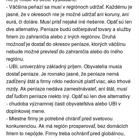
- Väčšina peňazí sa musí v regiónoch udržať. Každému je
jasné, že v okresoch nie je možné udržať ani koruny, ani
eurá, či doláre. Musí prísť nejaké iné riešenie. Opäť sú len
dve alternatívy. Peniaze budú odčerpávať tovary a služby
firiem zo zahraničia alebo z iných regiónov. Druhá
možnosť je dostať do okresov peniaze, ktorých väčšinu
nebude možné previesť do zahraničia alebo do iného
regiónu.
- UBI, univerzálny základný príjem. Obyvatelia musia
dostať peniaze. Je rovnako jasné, že peniaze nemá
zadĺžený štát a firmy nikto nedonúti platiť viac, ako trhové
mzdy. Ak peniaze nedáva zamestnávateľ, ani štát, musí
dať ľuďom peniaze niekto iný. Opäť sú len dve alternatívy
- chudoba významnej časti obyvateľstva alebo UBI v
doplnkovej mene.
- Miestne firmy je potrebné chrániť pred svetovou
konkurenciou. Ak má región prosperovať, bez domácich
firiem to nepôjde. Firmy treba ochrániť pred globálnou,