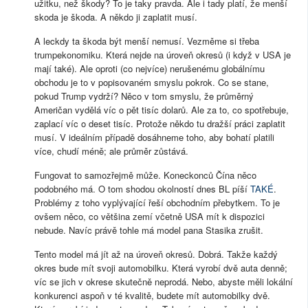
užitku, než škody? To je taky pravda. Ale i tady platí, že menší
skoda je škoda. A někdo ji zaplatit musí.
A leckdy ta škoda být menší nemusí. Vezměme si třeba
trumpekonomiku. Která nejde na úroveň okresů (i když v USA je
mají také). Ale oproti (co nejvíce) nerušenému globálnímu
obchodu je to v popisovaném smyslu pokrok. Co se stane,
pokud Trump vydrží? Něco v tom smyslu, že průměrný
Američan vydělá víc o pět tisíc dolarů. Ale za to, co spotřebuje,
zaplací víc o deset tisíc. Protože někdo tu dražší práci zaplatit
musí. V ideálním případě dosáhneme toho, aby bohatí platili
více, chudí méně; ale průměr zůstává.
Fungovat to samozřejmě může. Koneckonců Čína něco
podobného má. O tom shodou okolností dnes BL píší
TAKÉ
.
Problémy z toho vyplývající řeší obchodním přebytkem. To je
ovšem něco, co většina zemí včetně USA mít k dispozici
nebude. Navíc právě tohle má model pana Stasika zrušit.
Tento model má jít až na úroveň okresů. Dobrá. Takže každý
okres bude mít svoji automobilku. Která vyrobí dvě auta denně;
víc se jich v okrese skutečně neprodá. Nebo, abyste měli lokální
konkurenci aspoň v té kvalitě, budete mít automobilky dvě.