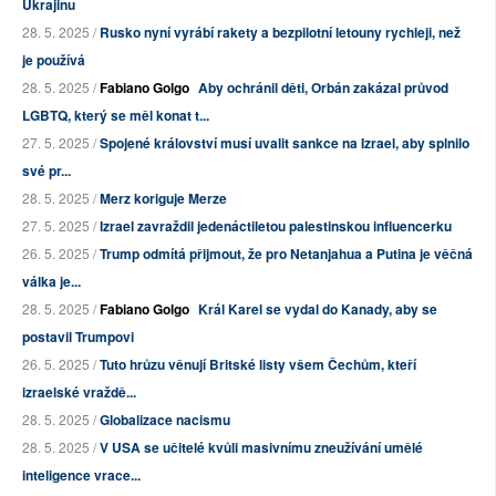
Ukrajinu
28. 5. 2025 /
Rusko nyní vyrábí rakety a bezpilotní letouny rychleji, než
je používá
28. 5. 2025 /
Fabiano Golgo
Aby ochránil děti, Orbán zakázal průvod
LGBTQ, který se měl konat t...
27. 5. 2025 /
Spojené království musí uvalit sankce na Izrael, aby splnilo
své pr...
28. 5. 2025 /
Merz koriguje Merze
27. 5. 2025 /
Izrael zavraždil jedenáctiletou palestinskou influencerku
26. 5. 2025 /
Trump odmítá přijmout, že pro Netanjahua a Putina je věčná
válka je...
28. 5. 2025 /
Fabiano Golgo
Král Karel se vydal do Kanady, aby se
postavil Trumpovi
26. 5. 2025 /
Tuto hrůzu věnují Britské listy všem Čechům, kteří
izraelské vraždě...
28. 5. 2025 /
Globalizace nacismu
28. 5. 2025 /
V USA se učitelé kvůli masivnímu zneužívání umělé
inteligence vrace...