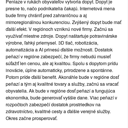
Peniaze v rukách obyvateľov vytvoria dopyt. Dopyt je
presne to, načo podnikatelia čakajú. Internetová mena
bude firmy chrániť pred zahraničnou a aj
mimoregionálnou konkurenciou. Zvýšený dopyt bude mať
ďalší efekt. V regiónoch vzniknú nové firmy. Začnú sa
využívať miestne zdroje. Dopyt naštartuje potravinárske
výrobne, ľahký priemysel. 3D tlač, robotizácia,
automatizácia a AI prinesú ďalšie možnosti. Dostatok
peňazí v regióne zabezpečí, že firmy nebudú musieť
súťažiť len cenou, ale aj kvalitou. Spolu s dopytom prídu
inovácie, úplne automaticky, prirodzene a spontánne.
Potom príde ďalší benefit. Akonáhle bude v regióne dosť
peňazí a tým aj kvalitné tovary a služby, začnú sa vracať
obyvatelia. Ak bude v regióne dosť peňazí a fungujúca
ekonomika, bude generovať vyššie dane. Viac peňazí v
rozpočtoch zabezpečí dostatok prostriedkov na
zdravotníctvo, kvalitné cesty a ďalšie verejné služby.
Okres začne prosperovať.