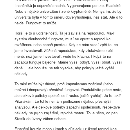
finančníků je odpověď snadná. Vygenerujeme peníze. Klasické.
Nebo v nějaké univerzitou řízené kryptoměně. Nemyslím, že by
univerzita byla v tomto směru důvěryhodnější, než stát. Ale o to
nejde. Fungovat to může.
Horší je to s udržitelností. Ta je závislá na reprodukci. Má-li
systém dlouhodobě fungovat, musí se opírat o reprodukci
rozšířenou nebo aspoň prostou. Kdy se nám vrací zpět to, co
jsme investovali. Zúžená reprodukce, kdy získáváme zpět
méně, než jsme investovali, vede ke krachu. I když to na
začátku funguje báječně. Máme vyšší odbyt, vyšší obrat, vyšší
daně ... ale bohužel ne tak vysoké, aby pokryly ještě vyšší
náklady.
To také může být důvod, proč kapitalismus zdánlivě (nebo
možná i doopravdy) přestává fungovat. Produktivita práce roste,
ale celkové potřeby společnosti rostou ještě rychleji. Je to tak?
Přiznávám, že tohle nemám podložené nějakou přesnější
analýzou. Ale celkové potřeby západní společnosti, respektive
náklady na jejich zajištění, rapidně rostou. To je něco, co pan
Stasik do úvahy vůbec nebere.
Finanční kouzla mohou krach v důsledku zúžené reprodukce