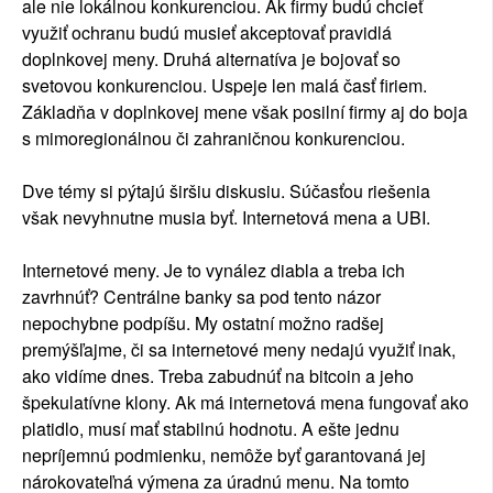
ale nie lokálnou konkurenciou. Ak firmy budú chcieť
využiť ochranu budú musieť akceptovať pravidlá
doplnkovej meny. Druhá alternatíva je bojovať so
svetovou konkurenciou. Uspeje len malá časť firiem.
Základňa v doplnkovej mene však posilní firmy aj do boja
s mimoregionálnou či zahraničnou konkurenciou.
Dve témy si pýtajú širšiu diskusiu. Súčasťou riešenia
však nevyhnutne musia byť. Internetová mena a UBI.
Internetové meny. Je to vynález diabla a treba ich
zavrhnúť? Centrálne banky sa pod tento názor
nepochybne podpíšu. My ostatní možno radšej
premýšľajme, či sa internetové meny nedajú využiť inak,
ako vidíme dnes. Treba zabudnúť na bitcoin a jeho
špekulatívne klony. Ak má internetová mena fungovať ako
platidlo, musí mať stabilnú hodnotu. A ešte jednu
nepríjemnú podmienku, nemôže byť garantovaná jej
nárokovateľná výmena za úradnú menu. Na tomto