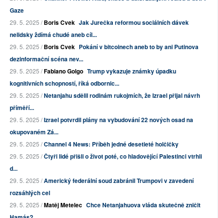
Gaze
29. 5. 2025 /
Boris Cvek
Jak Jurečka reformou sociálních dávek
nelidsky ždímá chudé aneb cíl...
29. 5. 2025 /
Boris Cvek
Pokání v bitcoinech aneb to by ani Putinova
dezinformační scéna nev...
29. 5. 2025 /
Fabiano Golgo
Trump vykazuje známky úpadku
kognitivních schopností, říká odbornic...
29. 5. 2025 /
Netanjahu sdělil rodinám rukojmích, že Izrael přijal návrh
příměří...
29. 5. 2025 /
Izrael potvrdil plány na vybudování 22 nových osad na
okupovaném Zá...
29. 5. 2025 /
Channel 4 News: Příběh jedné desetieté holčičky
29. 5. 2025 /
Čtyři lidé přišli o život poté, co hladovějící Palestinci vtrhli
d...
29. 5. 2025 /
Americký federální soud zabránil Trumpovi v zavedení
rozsáhlých cel
29. 5. 2025 /
Matěj Metelec
Chce Netanjahuova vláda skutečně zničit
Hamás?