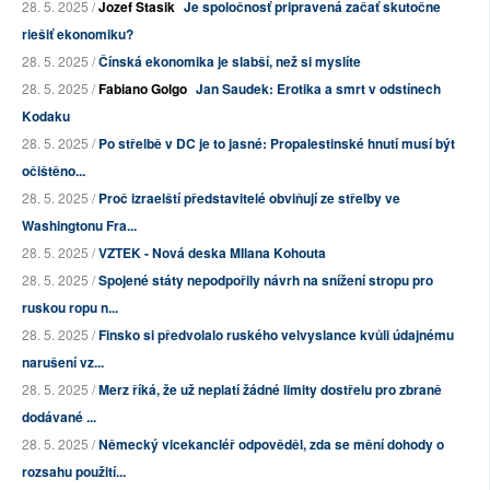
28. 5. 2025 /
Jozef Stasik
Je spoločnosť pripravená začať skutočne
riešiť ekonomiku?
28. 5. 2025 /
Čínská ekonomika je slabší, než si myslíte
28. 5. 2025 /
Fabiano Golgo
Jan Saudek: Erotika a smrt v odstínech
Kodaku
28. 5. 2025 /
Po střelbě v DC je to jasné: Propalestinské hnutí musí být
očištěno...
28. 5. 2025 /
Proč izraelští představitelé obviňují ze střelby ve
Washingtonu Fra...
28. 5. 2025 /
VZTEK - Nová deska MIlana Kohouta
28. 5. 2025 /
Spojené státy nepodpořily návrh na snížení stropu pro
ruskou ropu n...
28. 5. 2025 /
Finsko si předvolalo ruského velvyslance kvůli údajnému
narušení vz...
28. 5. 2025 /
Merz říká, že už neplatí žádné limity dostřelu pro zbraně
dodávané ...
28. 5. 2025 /
Německý vicekancléř odpověděl, zda se mění dohody o
rozsahu použití...