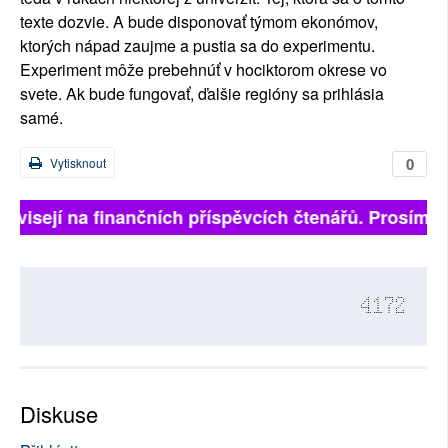
texte dozvie. A bude disponovať týmom ekonómov,
ktorých nápad zaujme a pustia sa do experimentu.
Experiment môže prebehnúť v hociktorom okrese vo
svete. Ak bude fungovať, ďalšie regióny sa prihlásia
samé.
0
Vytisknout
visejí na finančních příspěvcích čtenářů. Prosíme, př
4172
Diskuse