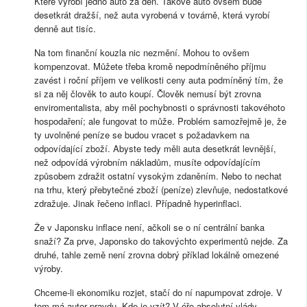
Které vyrobí jedno auto za den. Takové auto ovšem bude
desetkrát dražší, než auta vyrobená v továrně, která vyrobí
denně aut tisíc.
Na tom finanční kouzla nic nezmění. Mohou to ovšem
kompenzovat. Můžete třeba kromě nepodmíněného příjmu
zavést i roční příjem ve velikosti ceny auta podmíněný tím, že
si za něj člověk to auto koupí. Člověk nemusí být zrovna
enviromentalista, aby měl pochybnosti o správnosti takovéhoto
hospodaření; ale fungovat to může. Problém samozřejmě je, že
ty uvolněné peníze se budou vracet s požadavkem na
odpovídající zboží. Abyste tedy měli auta desetkrát levnější,
než odpovídá výrobním nákladům, musíte odpovídajícím
způsobem zdražit ostatní vysokým zdaněním. Nebo to nechat
na trhu, který přebytečné zboží (peníze) zlevňuje, nedostatkové
zdražuje. Jinak řečeno inflaci. Případně hyperinflaci.
Že v Japonsku inflace není, ačkoli se o ní centrální banka
snaží? Za prve, Japonsko do takovýchto experimentů nejde. Za
druhé, tahle země není zrovna dobrý příklad lokálně omezené
výroby.
Chceme-li ekonomiku rozjet, stačí do ní napumpovat zdroje. V
tom má autor pravdu. Kde je vzít? V éře absolutní vlády