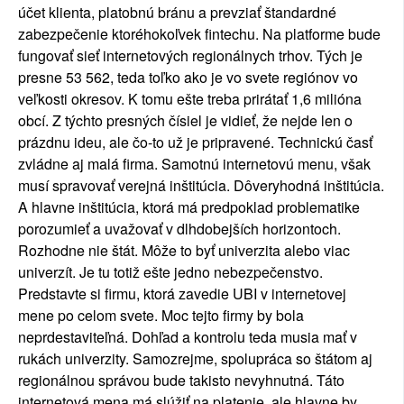
účet klienta, platobnú bránu a prevziať štandardné
zabezpečenie ktoréhokoľvek fintechu. Na platforme bude
fungovať sieť internetových regionálnych trhov. Tých je
presne 53 562, teda toľko ako je vo svete regiónov vo
veľkosti okresov. K tomu ešte treba prirátať 1,6 milióna
obcí. Z týchto presných čísiel je vidieť, že nejde len o
prázdnu ideu, ale čo-to už je pripravené. Technickú časť
zvládne aj malá firma. Samotnú internetovú menu, však
musí spravovať verejná inštitúcia. Dôveryhodná inštitúcia.
A hlavne inštitúcia, ktorá má predpoklad problematike
porozumieť a uvažovať v dlhdobejších horizontoch.
Rozhodne nie štát. Môže to byť univerzita alebo viac
univerzít. Je tu totiž ešte jedno nebezpečenstvo.
Predstavte si firmu, ktorá zavedie UBI v internetovej
mene po celom svete. Moc tejto firmy by bola
neprdestaviteľná. Dohľad a kontrolu teda musia mať v
rukách univerzity. Samozrejme, spolupráca so štátom aj
regionálnou správou bude takisto nevyhnutná. Táto
internetová mena má slúžiť na platenie, ale hlavne by