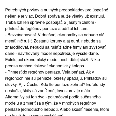
Potrebných prvkov a nutných predpokladov pre úspešné
riešenie je viac. Dobrá správa je, že všetky už existujú.
Treba ich len správne pospájať. S jasným cieľom -
priniesť do regiónov peniaze a udržať ich tam.
- Bezzásahovosť. V dnešnej ekonomiky sa nebude nič
meniť, nič rušiť. Zostanú koruny a aj eurá, nebude sa
znárodňovať, nebudú sa rušiť žiadne firmy ani zvyšovať
dane - navrhovaný model nepotrebuje vyššie dane.
Existujúci ekonomický model nech ďalej slúži. Nikto
predsa nechce riskovať ekonomický kolaps.
- Priniesť do regiónov peniaze. Veľa peňazí. Ak v
regiónoch nie sú peniaze, okresy upadajú. Príkladov sú
stovky. Aj v Česku. Kde tie peniaze zohnať? Eurofondy
nestačia, štáty sú zadĺžené, investorov je málo.
Alternatívy sú len dve - pokračovať podľa súčasného
modelu a zmieriť sa s tým, že v mnohých regiónov
peniaze jednoducho nebudú. Alebo skúsiť riešenie, ktoré
nie je nikde vo svete vyskúšané.