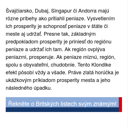
SOCIÁLNÍ SÍTĚ
Švajčiarsko, Dubaj, Singapur či Andorra majú
rôzne príbehy ako pritiahli peniaze. Vysvetlením
RUBRIKY
ich prosperity je schopnosť peniaze v štáte či
meste aj udržať. Presne tak, základným
PLNÁ VERZE STRÁNEK
predpokladom prosperity je priniesť do regiónu
peniaze a udržať ich tam. Ak región ovplýva
peniazmi, prosperuje. Ak peniaze miznú, región,
spolu s obyvateľmi, chudobnie. Tento Klondike
efekt pôsobí vždy a všade. Práve zlatá horúčka je
ukážkovým príkladom prosperity mesta a jeho
následného úpadku.