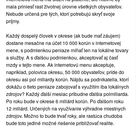
mala priniesť rast životnej úrovne všetkých obyvateľov.
Nebude určená pre tých, ktorí potrebujú skryť svoje
príjmy.
Každý dospelý človek v okrese (ak bude mať záujem)
dostane mesačne na účet 10 000 korún v internetovej
mene, s podmienkou peniaze míňať len na lokálne tovary
a služby. A s ďalšou podmienkou, akceptovať aj časť
mzdy v tejto mene. Ak internetovú menu akceptuje,
napríklad, polovica okresu, 50 000 obyvateľov, príde do
okresu asi pol miliardy korún. Nájdu sa podnikatelia, ktorí
dokážu o tieto peniaze zabojovať s využitím iba lokálnych
zdrojov? Každý ďalší mesiac pribudne ďalšia polmiliarda.
Po roku bude v okrese 6 miliárd korún. Po ďalšom roku
12 miliárd. Určených na využívanie výhradne miestnych
zdrojov. Možno to bude trvať roky, ale rastúca chudoba
bude toto jediné možné riešenie približovať realite.