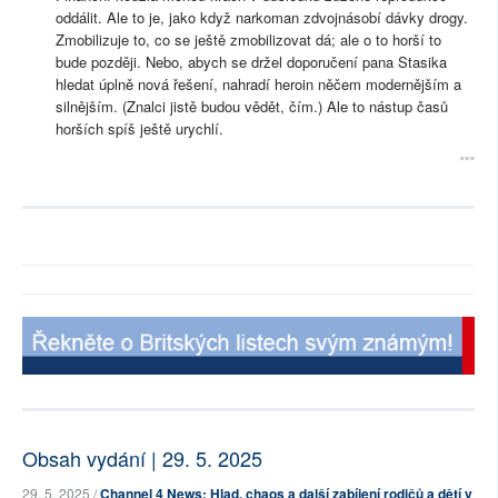
oddálit. Ale to je, jako když narkoman zdvojnásobí dávky drogy.
Zmobilizuje to, co se ještě zmobilizovat dá; ale o to horší to
bude později. Nebo, abych se držel doporučení pana Stasika
hledat úplně nová řešení, nahradí heroin něčem modernějším a
silnějším. (Znalci jistě budou vědět, čím.) Ale to nástup časů
horších spíš ještě urychlí.
Obsah vydání | 29. 5. 2025
29. 5. 2025 /
Channel 4 News: Hlad, chaos a další zabíjení rodičů a dětí v