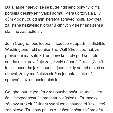
Dala jasně najevo, že se bude řídit jeho pokyny, čímž
porušila desítky let trvající normu, která udržovala Bílý
dům v odstupu od ministerstva spravedlnosti, aby byla
zajištěna nezávislost orgánů činných v trestním řízení a
státního zastupitelství.
John Coughenour, federální soudce v západním distriktu
Washingtonu, řekl deníku The Wall Street Journal, že
převedení maršálů z Trumpovy kontroly pod kontrolu
soudní moci považuje za „skvělý nápad“. Dodal: „Za 43
let, co působím jako soudce, jsem nikdy neměl důvod se
obávat, že by maršálská služba jednala jinak než
správně – až do posledních let.“
Coughenour je jedním z rostoucího počtu soudců, kteří
čelili bezpečnostním hrozbám v důsledku Trumpovy
záplavy urážek. V únoru vydal tento soudce příkaz, který
zablokoval Trumpův pokus o zrušení občanství pro děti