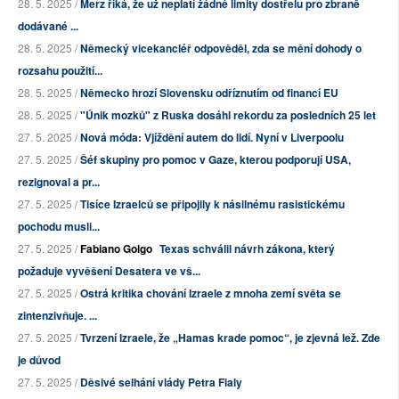
28. 5. 2025 /
Merz říká, že už neplatí žádné limity dostřelu pro zbraně
dodávané ...
28. 5. 2025 /
Německý vicekancléř odpověděl, zda se mění dohody o
rozsahu použití...
28. 5. 2025 /
Německo hrozí Slovensku odříznutím od financí EU
28. 5. 2025 /
"Únik mozků" z Ruska dosáhl rekordu za posledních 25 let
27. 5. 2025 /
Nová móda: Vjíždění autem do lidí. Nyní v Liverpoolu
27. 5. 2025 /
Šéf skupiny pro pomoc v Gaze, kterou podporují USA,
rezignoval a pr...
27. 5. 2025 /
Tisíce Izraelců se připojily k násilnému rasistickému
pochodu musli...
27. 5. 2025 /
Fabiano Golgo
Texas schválil návrh zákona, který
požaduje vyvěšení Desatera ve vš...
27. 5. 2025 /
Ostrá kritika chování Izraele z mnoha zemí světa se
zintenzivňuje. ...
27. 5. 2025 /
Tvrzení Izraele, že „Hamas krade pomoc“, je zjevná lež. Zde
je důvod
27. 5. 2025 /
Děsivé selhání vlády Petra Fialy