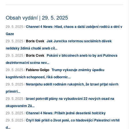
Obsah vydání | 29. 5. 2025
29. 5. 2025 /
Channel 4 News: Hlad, chaos a další zabíjení rodičů a dětí v
Gaze
29. 5. 2025 /
Boris Cvek
Jak Jurečka reformou sociálních dávek
nelidsky ždímá chudé aneb cíl...
29. 5. 2025 /
Boris Cvek
Pokání v bitcoinech aneb to by ani Putinova
dezinformační scéna nev...
29. 5. 2025 /
Fabiano Golgo
Trump vykazuje známky úpadku
kognitivních schopností, říká odbornic...
29. 5. 2025 /
Netanjahu sdělil rodinám rukojmích, že Izrael přijal návrh
příměří...
29. 5. 2025 /
Izrael potvrdil plány na vybudování 22 nových osad na
okupovaném Zá...
29. 5. 2025 /
Channel 4 News: Příběh jedné desetieté holčičky
29. 5. 2025 /
Čtyři lidé přišli o život poté, co hladovějící Palestinci vtrhli
d...