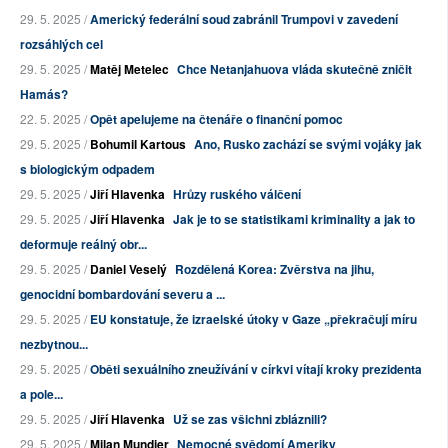
29. 5. 2025 /
Americký federální soud zabránil Trumpovi v zavedení
rozsáhlých cel
29. 5. 2025 /
Matěj Metelec
Chce Netanjahuova vláda skutečně zničit
Hamás?
22. 5. 2025 /
Opět apelujeme na čtenáře o finanční pomoc
29. 5. 2025 /
Bohumil Kartous
Ano, Rusko zachází se svými vojáky jak
s biologickým odpadem
29. 5. 2025 /
Jiří Hlavenka
Hrůzy ruského válčení
29. 5. 2025 /
Jiří Hlavenka
Jak je to se statistikami kriminality a jak to
deformuje reálný obr...
29. 5. 2025 /
Daniel Veselý
Rozdělená Korea: Zvěrstva na jihu,
genocidní bombardování severu a ...
29. 5. 2025 /
EU konstatuje, že izraelské útoky v Gaze „překračují míru
nezbytnou...
29. 5. 2025 /
Oběti sexuálního zneužívání v církvi vítají kroky prezidenta
a pole...
29. 5. 2025 /
Jiří Hlavenka
Už se zas všichni zbláznili?
29. 5. 2025 /
Milan Mundier
Nemocné svědomí Ameriky