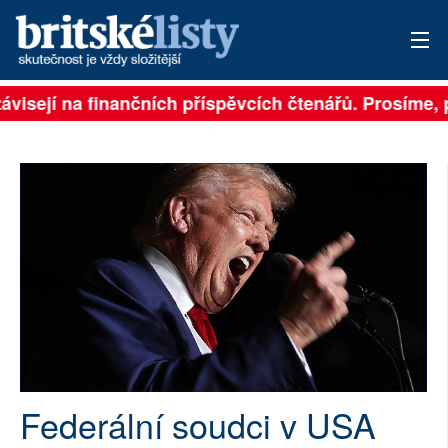
ávisejí na finančních příspěvcích čtenářů. Prosíme, př
PŘIHLÁSIT
AKTUÁLNÍ VYDÁNÍ
ARCHIV
ROZHOVORY
TÉMATA
NEJČTENĚJŠÍ ZA 7 DNÍ
AUTOŘI
Federální soudci v USA
PŘÍSPĚVKY NA PROVOZ