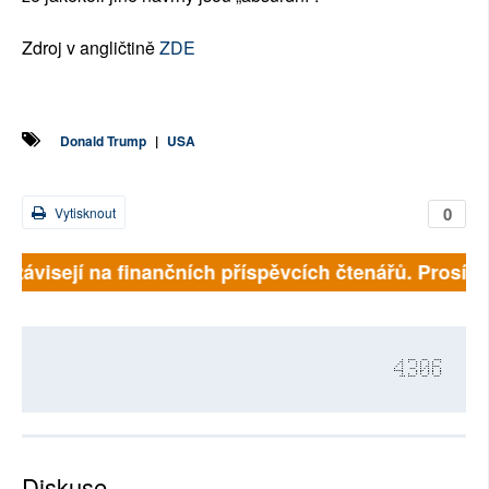
Zdroj v angličtině
ZDE
Donald Trump
|
USA
0
Vytisknout
 závisejí na finančních příspěvcích čtenářů. Prosíme, 
4306
Diskuse