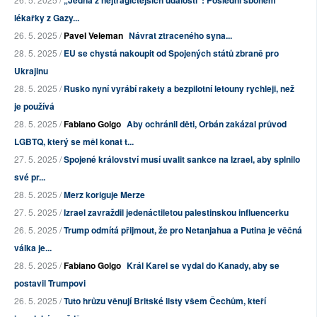
lékařky z Gazy...
26. 5. 2025 /
Pavel Veleman
Návrat ztraceného syna...
28. 5. 2025 /
EU se chystá nakoupit od Spojených států zbraně pro
Ukrajinu
28. 5. 2025 /
Rusko nyní vyrábí rakety a bezpilotní letouny rychleji, než
je používá
28. 5. 2025 /
Fabiano Golgo
Aby ochránil děti, Orbán zakázal průvod
LGBTQ, který se měl konat t...
27. 5. 2025 /
Spojené království musí uvalit sankce na Izrael, aby splnilo
své pr...
28. 5. 2025 /
Merz koriguje Merze
27. 5. 2025 /
Izrael zavraždil jedenáctiletou palestinskou influencerku
26. 5. 2025 /
Trump odmítá přijmout, že pro Netanjahua a Putina je věčná
válka je...
28. 5. 2025 /
Fabiano Golgo
Král Karel se vydal do Kanady, aby se
postavil Trumpovi
26. 5. 2025 /
Tuto hrůzu věnují Britské listy všem Čechům, kteří