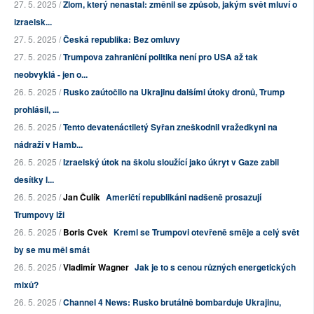
27. 5. 2025 /
Zlom, který nenastal: změnil se způsob, jakým svět mluví o
izraelsk...
27. 5. 2025 /
Česká republika: Bez omluvy
27. 5. 2025 /
Trumpova zahraniční politika není pro USA až tak
neobvyklá - jen o...
26. 5. 2025 /
Rusko zaútočilo na Ukrajinu dalšími útoky dronů, Trump
prohlásil, ...
26. 5. 2025 /
Tento devatenáctiletý Syřan zneškodnil vražedkyni na
nádraží v Hamb...
26. 5. 2025 /
Izraelský útok na školu sloužící jako úkryt v Gaze zabil
desítky l...
26. 5. 2025 /
Jan Čulík
Američtí republikáni nadšeně prosazují
Trumpovy lži
26. 5. 2025 /
Boris Cvek
Kreml se Trumpovi otevřeně směje a celý svět
by se mu měl smát
26. 5. 2025 /
Vladimír Wagner
Jak je to s cenou různých energetických
mixů?
26. 5. 2025 /
Channel 4 News: Rusko brutálně bombarduje Ukrajinu,