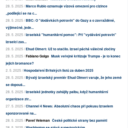
28. 5. 2025 /
Marco Rubio oznamuje vízová omezení pro cizince
„podílející se na c...
28. 5. 2025 /
BBC: O "dodávkách potravin" do Gazy a o zavražděné,
výjimečné, jede...
28. 5. 2025 /
Izraelská "humanitární pomoc": Při "vydávání potravin"
Izraelci zas...
28. 5. 2025 /
Ehud Olmert: Už to stačilo. Izrael páchá válečné zločiny
28. 5. 2025 /
Fabiano Golgo
Musk veřejně kritizuje Trumpa - je to konec
jejich bromance?
2. 5. 2025 /
Hospodaření Britských listů za duben 2025
28. 5. 2025 /
Bývalý izraelský premiér Ehud Olmert varuje, že jeho země
se dopouš...
28. 5. 2025 /
Izraelské jednotky zahájily palbu, když humanitární
organizace ztr...
27. 5. 2025 /
Channel 4 News: Absolutní chaos při pokusu Izraelem
sponzorované na...
28. 5. 2025 /
Pavel Veleman
České politické strany bez paměti
28. 5. 2025 /
Washington se stává supertoxickým