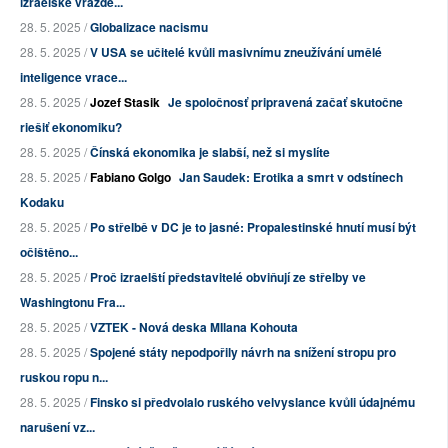
izraelské vraždě...
28. 5. 2025 /
Globalizace nacismu
28. 5. 2025 /
V USA se učitelé kvůli masivnímu zneužívání umělé
inteligence vrace...
28. 5. 2025 /
Jozef Stasik
Je spoločnosť pripravená začať skutočne
riešiť ekonomiku?
28. 5. 2025 /
Čínská ekonomika je slabší, než si myslíte
28. 5. 2025 /
Fabiano Golgo
Jan Saudek: Erotika a smrt v odstínech
Kodaku
28. 5. 2025 /
Po střelbě v DC je to jasné: Propalestinské hnutí musí být
očištěno...
28. 5. 2025 /
Proč izraelští představitelé obviňují ze střelby ve
Washingtonu Fra...
28. 5. 2025 /
VZTEK - Nová deska MIlana Kohouta
28. 5. 2025 /
Spojené státy nepodpořily návrh na snížení stropu pro
ruskou ropu n...
28. 5. 2025 /
Finsko si předvolalo ruského velvyslance kvůli údajnému
narušení vz...