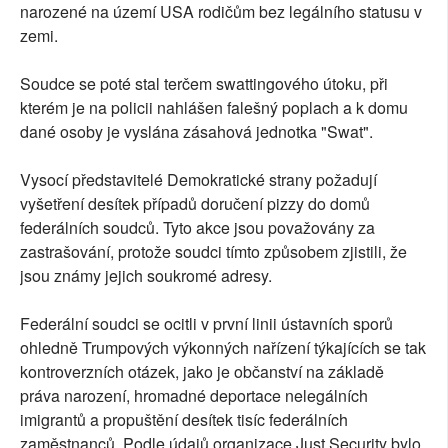
narozené na území USA rodičům bez legálního statusu v
zemi.
Soudce se poté stal terčem swattingového útoku, při
kterém je na policii nahlášen falešný poplach a k domu
dané osoby je vyslána zásahová jednotka "Swat".
Vysocí představitelé Demokratické strany požadují
vyšetření desítek případů doručení pizzy do domů
federálních soudců. Tyto akce jsou považovány za
zastrašování, protože soudci tímto způsobem zjistili, že
jsou známy jejich soukromé adresy.
Federální soudci se ocitli v první linii ústavních sporů
ohledně Trumpových výkonných nařízení týkajících se tak
kontroverzních otázek, jako je občanství na základě
práva narození, hromadné deportace nelegálních
imigrantů a propuštění desítek tisíc federálních
zaměstnanců. Podle údajů organizace Just Security bylo