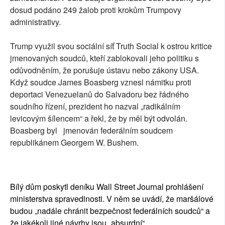
dosud podáno 249 žalob proti krokům Trumpovy
administrativy.
Trump využil svou sociální síť Truth Social k ostrou kritice
jmenovaných soudců, kteří zablokovali jeho politiku s
odůvodněním, že porušuje ústavu nebo zákony USA.
Když soudce James Boasberg vznesl námitku proti
deportaci Venezuelanů do Salvadoru bez řádného
soudního řízení, prezident ho nazval „radikálním
levicovým šílencem“ a řekl, že by měl být odvolán.
Boasberg byl jmenován federálním soudcem
republikánem Georgem W. Bushem.
Bílý dům poskytl deníku Wall Street Journal prohlášení
ministerstva spravedlnosti. V něm se uvádí, že maršálové
budou „nadále chránit bezpečnost federálních soudců“ a
že jakékoli jiné návrhy jsou „absurdní“.