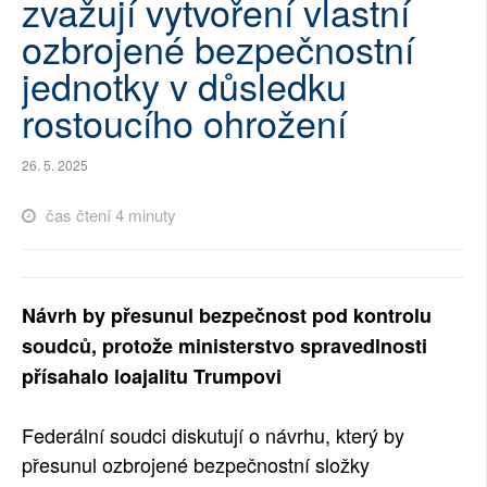
zvažují vytvoření vlastní
SOCIÁLNÍ SÍTĚ
ozbrojené bezpečnostní
jednotky v důsledku
RUBRIKY
rostoucího ohrožení
PLNÁ VERZE STRÁNEK
26. 5. 2025
čas čtení 4 minuty
Návrh by přesunul bezpečnost pod kontrolu
soudců, protože ministerstvo spravedlnosti
přísahalo loajalitu Trumpovi
Federální soudci diskutují o návrhu, který by
přesunul ozbrojené bezpečnostní složky