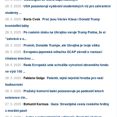
28. 5. 2025 /
USA pozastavují vydávání studentských víz pro zahraniční
studenty ...
28. 5. 2025 /
Boris Cvek
Proč jsou Václav Klaus i Donald Trump
kremlofilní báby
28. 5. 2025 /
Po ruském útoku na Ukrajinu varuje Trump Putina, že si
"zahrává s o...
28. 5. 2025 /
Promiň, Donalde Trumpe, ale Ukrajina je tvoje válka
28. 5. 2025 /
Evropsko-japonská stíhačka GCAP závodí s rostoucí
čínskou leteckou ...
28. 5. 2025 /
Rada Evropské unie schválila vytvoření obranného fondu
ve výši 150 ...
28. 5. 2025 /
Fabiano Golgo
Palantir, tajná největší hrozba pro naši
budoucnost
28. 5. 2025 /
Pražský komorní balet pozastavuje po padesáti letech
existence čin...
27. 5. 2025 /
Bohumil Kartous
Gaza: Strastiplná cesta českého hrdiny
z morální pasti
26. 5. 2025 /
„Jedna z nejtragičtějších událostí“: Poslední sbohem