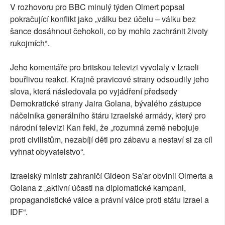
V rozhovoru pro BBC minulý týden Olmert popsal
pokračující konflikt jako „válku bez účelu – válku bez
šance dosáhnout čehokoli, co by mohlo zachránit životy
rukojmích“.
Jeho komentáře pro britskou televizi vyvolaly v Izraeli
bouřlivou reakci. Krajně pravicové strany odsoudily jeho
slova, která následovala po vyjádření předsedy
Demokratické strany Jaira Golana, bývalého zástupce
náčelníka generálního štáru izraelské armády, který pro
národní televizi Kan řekl, že „rozumná země nebojuje
proti civilistům, nezabíjí děti pro zábavu a nestaví si za cíl
vyhnat obyvatelstvo“.
Izraelský ministr zahraničí Gideon Sa'ar obvinil Olmerta a
Golana z „aktivní účasti na diplomatické kampani,
propagandistické válce a právní válce proti státu Izrael a
IDF“.