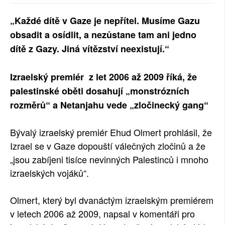
SOCIÁLNÍ SÍTĚ
„Každé dítě v Gaze je nepřítel. Musíme Gazu
obsadit a osídlit, a nezůstane tam ani jedno
RUBRIKY
dítě z Gazy. Jiná vítězství neexistují.“
PLNÁ VERZE STRÁNEK
Izraelský premiér z let 2006 až 2009 říká, že
palestinské oběti dosahují „monstrózních
rozměrů“ a Netanjahu vede „zločinecký gang“
Bývalý izraelský premiér Ehud Olmert prohlásil, že
Izrael se v Gaze dopouští válečných zločinů a že
„jsou zabíjeni tisíce nevinných Palestinců i mnoho
izraelských vojáků“.
Olmert, který byl dvanáctým izraelským premiérem
v letech 2006 až 2009, napsal v komentáři pro