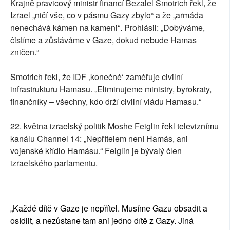
Krajně pravicový ministr financí Bezalel Smotrich řekl, že
Izrael „ničí vše, co v pásmu Gazy zbylo“ a že „armáda
nenechává kámen na kameni“. Prohlásil: „Dobýváme,
čistíme a zůstáváme v Gaze, dokud nebude Hamas
zničen.“
Smotrich řekl, že IDF ‚konečně‘ zaměřuje civilní
infrastrukturu Hamasu. „Eliminujeme ministry, byrokraty,
finančníky – všechny, kdo drží civilní vládu Hamasu.“
22. května izraelský politik Moshe Feiglin řekl televiznímu
kanálu Channel 14: „Nepřítelem není Hamás, ani
vojenské křídlo Hamásu.“ Feiglin je bývalý člen
izraelského parlamentu.
„Každé dítě v Gaze je nepřítel. Musíme Gazu obsadit a
osídlit, a nezůstane tam ani jedno dítě z Gazy. Jiná