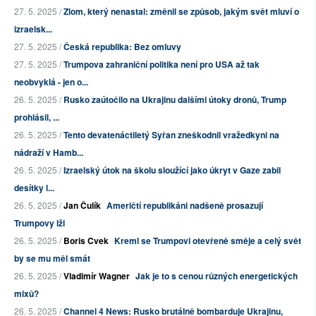
27. 5. 2025 /
Zlom, který nenastal: změnil se způsob, jakým svět mluví o
izraelsk...
27. 5. 2025 /
Česká republika: Bez omluvy
27. 5. 2025 /
Trumpova zahraniční politika není pro USA až tak
neobvyklá - jen o...
26. 5. 2025 /
Rusko zaútočilo na Ukrajinu dalšími útoky dronů, Trump
prohlásil, ...
26. 5. 2025 /
Tento devatenáctiletý Syřan zneškodnil vražedkyni na
nádraží v Hamb...
26. 5. 2025 /
Izraelský útok na školu sloužící jako úkryt v Gaze zabil
desítky l...
26. 5. 2025 /
Jan Čulík
Američtí republikáni nadšeně prosazují
Trumpovy lži
26. 5. 2025 /
Boris Cvek
Kreml se Trumpovi otevřeně směje a celý svět
by se mu měl smát
26. 5. 2025 /
Vladimír Wagner
Jak je to s cenou různých energetických
mixů?
26. 5. 2025 /
Channel 4 News: Rusko brutálně bombarduje Ukrajinu,