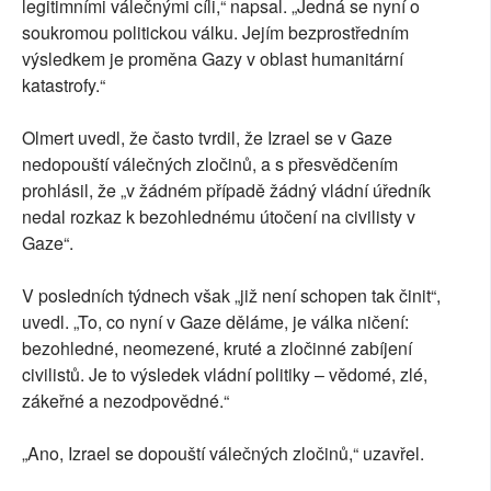
legitimními válečnými cíli,“ napsal. „Jedná se nyní o
soukromou politickou válku. Jejím bezprostředním
výsledkem je proměna Gazy v oblast humanitární
katastrofy.“
Olmert uvedl, že často tvrdil, že Izrael se v Gaze
nedopouští válečných zločinů, a s přesvědčením
prohlásil, že „v žádném případě žádný vládní úředník
nedal rozkaz k bezohlednému útočení na civilisty v
Gaze“.
V posledních týdnech však „již není schopen tak činit“,
uvedl. „To, co nyní v Gaze děláme, je válka ničení:
bezohledné, neomezené, kruté a zločinné zabíjení
civilistů. Je to výsledek vládní politiky – vědomé, zlé,
zákeřné a nezodpovědné.“
„Ano, Izrael se dopouští válečných zločinů,“ uzavřel.