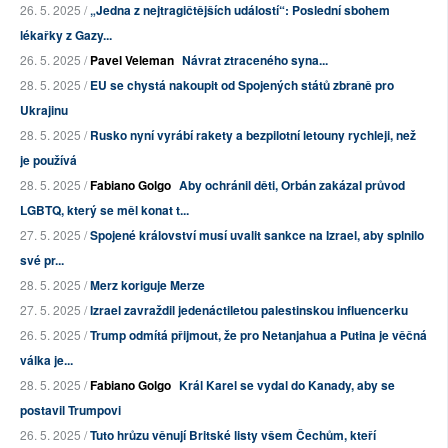
26. 5. 2025 /
„Jedna z nejtragičtějších událostí“: Poslední sbohem
lékařky z Gazy...
26. 5. 2025 /
Pavel Veleman
Návrat ztraceného syna...
28. 5. 2025 /
EU se chystá nakoupit od Spojených států zbraně pro
Ukrajinu
28. 5. 2025 /
Rusko nyní vyrábí rakety a bezpilotní letouny rychleji, než
je používá
28. 5. 2025 /
Fabiano Golgo
Aby ochránil děti, Orbán zakázal průvod
LGBTQ, který se měl konat t...
27. 5. 2025 /
Spojené království musí uvalit sankce na Izrael, aby splnilo
své pr...
28. 5. 2025 /
Merz koriguje Merze
27. 5. 2025 /
Izrael zavraždil jedenáctiletou palestinskou influencerku
26. 5. 2025 /
Trump odmítá přijmout, že pro Netanjahua a Putina je věčná
válka je...
28. 5. 2025 /
Fabiano Golgo
Král Karel se vydal do Kanady, aby se
postavil Trumpovi
26. 5. 2025 /
Tuto hrůzu věnují Britské listy všem Čechům, kteří