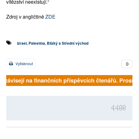
vítězství neexistují.“
Zdroj v angličtině
ZDE
Izrael, Palestina, Blízký a Střední východ
0
Vytisknout
ě závisejí na finančních příspěvcích čtenářů. Prosíme,
4400