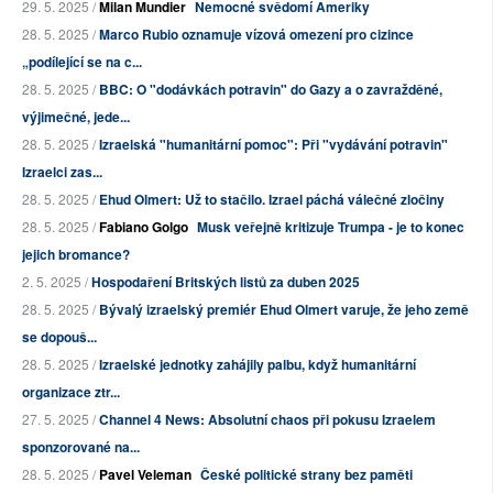
29. 5. 2025 /
Milan Mundier
Nemocné svědomí Ameriky
28. 5. 2025 /
Marco Rubio oznamuje vízová omezení pro cizince
„podílející se na c...
28. 5. 2025 /
BBC: O "dodávkách potravin" do Gazy a o zavražděné,
výjimečné, jede...
28. 5. 2025 /
Izraelská "humanitární pomoc": Při "vydávání potravin"
Izraelci zas...
28. 5. 2025 /
Ehud Olmert: Už to stačilo. Izrael páchá válečné zločiny
28. 5. 2025 /
Fabiano Golgo
Musk veřejně kritizuje Trumpa - je to konec
jejich bromance?
2. 5. 2025 /
Hospodaření Britských listů za duben 2025
28. 5. 2025 /
Bývalý izraelský premiér Ehud Olmert varuje, že jeho země
se dopouš...
28. 5. 2025 /
Izraelské jednotky zahájily palbu, když humanitární
organizace ztr...
27. 5. 2025 /
Channel 4 News: Absolutní chaos při pokusu Izraelem
sponzorované na...
28. 5. 2025 /
Pavel Veleman
České politické strany bez paměti