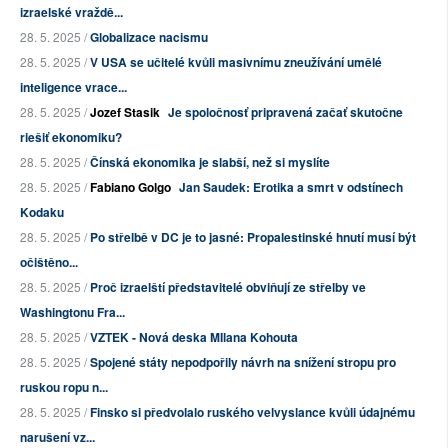
izraelské vraždě...
28. 5. 2025 /
Globalizace nacismu
28. 5. 2025 /
V USA se učitelé kvůli masivnímu zneužívání umělé
inteligence vrace...
28. 5. 2025 /
Jozef Stasik
Je spoločnosť pripravená začať skutočne
riešiť ekonomiku?
28. 5. 2025 /
Čínská ekonomika je slabší, než si myslíte
28. 5. 2025 /
Fabiano Golgo
Jan Saudek: Erotika a smrt v odstínech
Kodaku
28. 5. 2025 /
Po střelbě v DC je to jasné: Propalestinské hnutí musí být
očištěno...
28. 5. 2025 /
Proč izraelští představitelé obviňují ze střelby ve
Washingtonu Fra...
28. 5. 2025 /
VZTEK - Nová deska MIlana Kohouta
28. 5. 2025 /
Spojené státy nepodpořily návrh na snížení stropu pro
ruskou ropu n...
28. 5. 2025 /
Finsko si předvolalo ruského velvyslance kvůli údajnému
narušení vz...