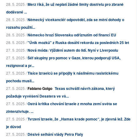
28. 5. 2025 /
Merz říká, že už neplatí žádné limity dostřelu pro zbraně
dodávané ...
28. 5. 2025 /
Německý vicekancléř odpověděl, zda se mění dohody o
rozsahu použití...
28. 5. 2025 /
Německo hrozí Slovensku odříznutím od financí EU
28. 5. 2025 /
"Únik mozků" z Ruska dosáhl rekordu za posledních 25 let
27. 5. 2025 /
Nová móda: Vjíždění autem do lidí. Nyní v Liverpoolu
27. 5. 2025 /
Šéf skupiny pro pomoc v Gaze, kterou podporují USA,
rezignoval a pr...
27. 5. 2025 /
Tisíce Izraelců se připojily k násilnému rasistickému
pochodu musli...
27. 5. 2025 /
Fabiano Golgo
Texas schválil návrh zákona, který
požaduje vyvěšení Desatera ve vš...
27. 5. 2025 /
Ostrá kritika chování Izraele z mnoha zemí světa se
zintenzivňuje. ...
27. 5. 2025 /
Tvrzení Izraele, že „Hamas krade pomoc“, je zjevná lež. Zde
je důvod
27. 5. 2025 /
Děsivé selhání vlády Petra Fialy