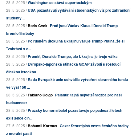
28. 5. 2025 /
Washington se stává supertoxickým
28. 5. 2025 /
USA pozastavují vydávání studentských víz pro zahraniční
studenty ...
28. 5. 2025 /
Boris Cvek
Proč jsou Václav Klaus i Donald Trump
kremlofilní báby
28. 5. 2025 /
Po ruském útoku na Ukrajinu varuje Trump Putina, že si
"zahrává s o...
28. 5. 2025 /
Promiň, Donalde Trumpe, ale Ukrajina je tvoje válka
28. 5. 2025 /
Evropsko-japonská stíhačka GCAP závodí s rostoucí
čínskou leteckou ...
28. 5. 2025 /
Rada Evropské unie schválila vytvoření obranného fondu
ve výši 150 ...
28. 5. 2025 /
Fabiano Golgo
Palantir, tajná největší hrozba pro naši
budoucnost
28. 5. 2025 /
Pražský komorní balet pozastavuje po padesáti letech
existence čin...
27. 5. 2025 /
Bohumil Kartous
Gaza: Strastiplná cesta českého hrdiny
z morální pasti