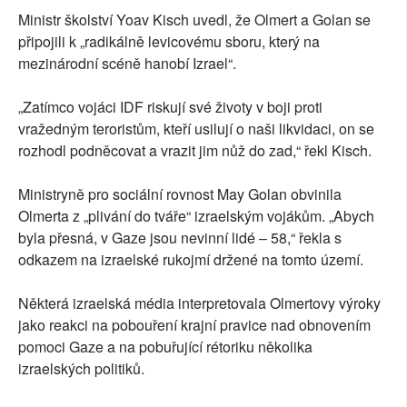
Ministr školství Yoav Kisch uvedl, že Olmert a Golan se
připojili k „radikálně levicovému sboru, který na
mezinárodní scéně hanobí Izrael“.
„Zatímco vojáci IDF riskují své životy v boji proti
vražedným teroristům, kteří usilují o naši likvidaci, on se
rozhodl podněcovat a vrazit jim nůž do zad,“ řekl Kisch.
Ministryně pro sociální rovnost May Golan obvinila
Olmerta z „plivání do tváře“ izraelským vojákům. „Abych
byla přesná, v Gaze jsou nevinní lidé – 58,“ řekla s
odkazem na izraelské rukojmí držené na tomto území.
Některá izraelská média interpretovala Olmertovy výroky
jako reakci na pobouření krajní pravice nad obnovením
pomoci Gaze a na pobuřující rétoriku několika
izraelských politiků.