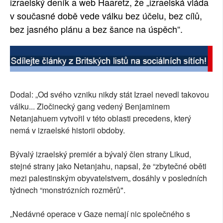
izraelský deník a web Haaretz, že „izraelská vláda
v současné době vede válku bez účelu, bez cílů,
bez jasného plánu a bez šance na úspěch“.
Dodal: „Od svého vzniku nikdy stát Izrael nevedl takovou
válku... Zločinecký gang vedený Benjaminem
Netanjahuem vytvořil v této oblasti precedens, který
nemá v izraelské historii obdoby.
Bývalý izraelský premiér a bývalý člen strany Likud,
stejné strany jako Netanjahu, napsal, že “zbytečné oběti
mezi palestinským obyvatelstvem„ dosáhly v posledních
týdnech “monstrózních rozměrů".
„Nedávné operace v Gaze nemají nic společného s