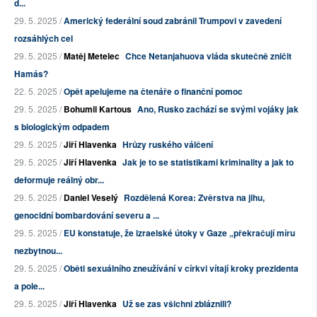
d...
29. 5. 2025 /
Americký federální soud zabránil Trumpovi v zavedení
rozsáhlých cel
29. 5. 2025 /
Matěj Metelec
Chce Netanjahuova vláda skutečně zničit
Hamás?
22. 5. 2025 /
Opět apelujeme na čtenáře o finanční pomoc
29. 5. 2025 /
Bohumil Kartous
Ano, Rusko zachází se svými vojáky jak
s biologickým odpadem
29. 5. 2025 /
Jiří Hlavenka
Hrůzy ruského válčení
29. 5. 2025 /
Jiří Hlavenka
Jak je to se statistikami kriminality a jak to
deformuje reálný obr...
29. 5. 2025 /
Daniel Veselý
Rozdělená Korea: Zvěrstva na jihu,
genocidní bombardování severu a ...
29. 5. 2025 /
EU konstatuje, že izraelské útoky v Gaze „překračují míru
nezbytnou...
29. 5. 2025 /
Oběti sexuálního zneužívání v církvi vítají kroky prezidenta
a pole...
29. 5. 2025 /
Jiří Hlavenka
Už se zas všichni zbláznili?