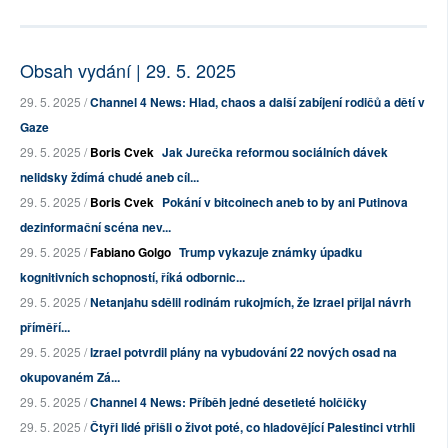
Obsah vydání | 29. 5. 2025
29. 5. 2025 /
Channel 4 News: Hlad, chaos a další zabíjení rodičů a dětí v
Gaze
29. 5. 2025 /
Boris Cvek
Jak Jurečka reformou sociálních dávek
nelidsky ždímá chudé aneb cíl...
29. 5. 2025 /
Boris Cvek
Pokání v bitcoinech aneb to by ani Putinova
dezinformační scéna nev...
29. 5. 2025 /
Fabiano Golgo
Trump vykazuje známky úpadku
kognitivních schopností, říká odbornic...
29. 5. 2025 /
Netanjahu sdělil rodinám rukojmích, že Izrael přijal návrh
příměří...
29. 5. 2025 /
Izrael potvrdil plány na vybudování 22 nových osad na
okupovaném Zá...
29. 5. 2025 /
Channel 4 News: Příběh jedné desetieté holčičky
29. 5. 2025 /
Čtyři lidé přišli o život poté, co hladovějící Palestinci vtrhli