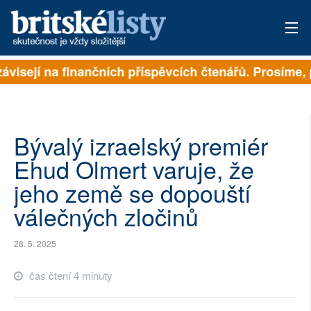
ávisejí na finančních příspěvcích čtenářů. Prosíme, p
PŘIHLÁSIT
AKTUÁLNÍ VYDÁNÍ
ARCHIV
Bývalý izraelský premiér
Ehud Olmert varuje, že
ROZHOVORY
jeho země se dopouští
TÉMATA
válečných zločinů
NEJČTENĚJŠÍ ZA 7 DNÍ
28. 5. 2025
AUTOŘI
čas čtení 4 minuty
PŘÍSPĚVKY NA PROVOZ