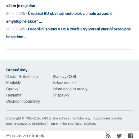
všem je to jedno
26. 5. 2025 /
Úředníci EU obviňují tento blok z „malé až žádné
smysluplné akce“ ...
26. 5. 2025 /
Federální soudci v USA zvažují vytvoření vlastní ozbrojené
bezpečno...
Britské listy
O nás - Britské listy
Stanovy OSBL
Kontakty
Vzkaz redakci
Opravy
Informace pro autory
Reklama
Příspěvky
Obchodní podmínky
Copyright © 1996-2026
Občanské sdružení Britské listy
| Kopírování obsahu
možné pouze po předchozím písemném souhlasu redakce.
Plná verze stránek