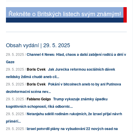
Obsah vydání | 29. 5. 2025
29. 5. 2025 /
Channel 4 News: Hlad, chaos a další zabíjení rodičů a dětí v
Gaze
29. 5. 2025 /
Boris Cvek
Jak Jurečka reformou sociálních dávek
nelidsky ždímá chudé aneb cíl...
29. 5. 2025 /
Boris Cvek
Pokání v bitcoinech aneb to by ani Putinova
dezinformační scéna nev...
29. 5. 2025 /
Fabiano Golgo
Trump vykazuje známky úpadku
kognitivních schopností, říká odbornic...
29. 5. 2025 /
Netanjahu sdělil rodinám rukojmích, že Izrael přijal návrh
příměří...
29. 5. 2025 /
Izrael potvrdil plány na vybudování 22 nových osad na