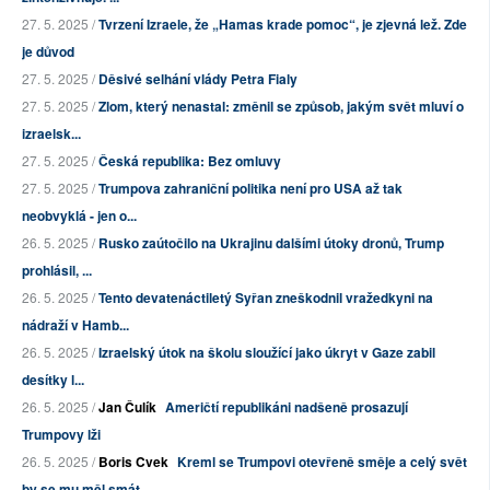
27. 5. 2025 /
Tvrzení Izraele, že „Hamas krade pomoc“, je zjevná lež. Zde
je důvod
27. 5. 2025 /
Děsivé selhání vlády Petra Fialy
27. 5. 2025 /
Zlom, který nenastal: změnil se způsob, jakým svět mluví o
izraelsk...
27. 5. 2025 /
Česká republika: Bez omluvy
27. 5. 2025 /
Trumpova zahraniční politika není pro USA až tak
neobvyklá - jen o...
26. 5. 2025 /
Rusko zaútočilo na Ukrajinu dalšími útoky dronů, Trump
prohlásil, ...
26. 5. 2025 /
Tento devatenáctiletý Syřan zneškodnil vražedkyni na
nádraží v Hamb...
26. 5. 2025 /
Izraelský útok na školu sloužící jako úkryt v Gaze zabil
desítky l...
26. 5. 2025 /
Jan Čulík
Američtí republikáni nadšeně prosazují
Trumpovy lži
26. 5. 2025 /
Boris Cvek
Kreml se Trumpovi otevřeně směje a celý svět
by se mu měl smát