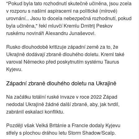
"Pokud byla tato rozhodnutí skutečně učiněna, jsou zcela
v rozporu s našimi aspiracemi na politické (mírové)
urovnání... Jsou to docela nebezpečná rozhodnutí, pokud
byla učiněna," řekl mluvčí Kremlu Dmitrij Peskov
ruskému novináři Alexandru Junaševovi.
Rusko dlouhodobě kritizuje západní země za to, že
Ukrajině dodávají zbraně dlouhého doletu. Kreml také
varoval Německo před poskytnutím systému Taurus
Kyjevu.
Západní zbraně dlouhého doletu na Ukrajině
Na začátku totální ruské invaze v roce 2022 Západ
nedodal Ukrajině žádné další zbraně, aby, jak tvrdil,
zabránil eskalaci konfliktu.
Později však Velká Británie a Francie dodaly Kyjevu
střely s plochou dráhou letu Storm Shadow/Scalp.