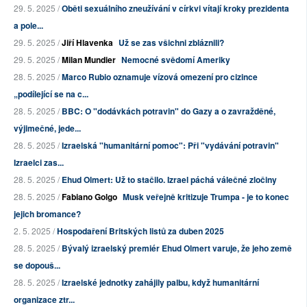
29. 5. 2025 /
Oběti sexuálního zneužívání v církvi vítají kroky prezidenta
a pole...
29. 5. 2025 /
Jiří Hlavenka
Už se zas všichni zbláznili?
29. 5. 2025 /
Milan Mundier
Nemocné svědomí Ameriky
28. 5. 2025 /
Marco Rubio oznamuje vízová omezení pro cizince
„podílející se na c...
28. 5. 2025 /
BBC: O "dodávkách potravin" do Gazy a o zavražděné,
výjimečné, jede...
28. 5. 2025 /
Izraelská "humanitární pomoc": Při "vydávání potravin"
Izraelci zas...
28. 5. 2025 /
Ehud Olmert: Už to stačilo. Izrael páchá válečné zločiny
28. 5. 2025 /
Fabiano Golgo
Musk veřejně kritizuje Trumpa - je to konec
jejich bromance?
2. 5. 2025 /
Hospodaření Britských listů za duben 2025
28. 5. 2025 /
Bývalý izraelský premiér Ehud Olmert varuje, že jeho země
se dopouš...
28. 5. 2025 /
Izraelské jednotky zahájily palbu, když humanitární
organizace ztr...