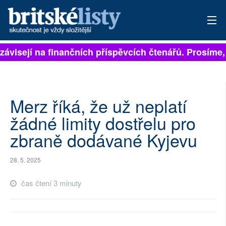
závisejí na finančních příspěvcích čtenářů. Prosíme, p
PŘIHLÁSIT
AKTUÁLNÍ VYDÁNÍ
ARCHIV
Merz říká, že už neplatí
žádné limity dostřelu pro
ROZHOVORY
zbraně dodávané Kyjevu
TÉMATA
28. 5. 2025
NEJČTENĚJŠÍ ZA 7 DNÍ
čas čtení 3 minuty
AUTOŘI
PŘÍSPĚVKY NA PROVOZ