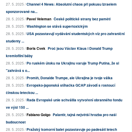
27. 5. 2025 /
Channel 4 News: Absolutní chaos při pokusu Izraelem
sponzorované na...
28. 5. 2025 /
Pavel Veleman
České politické strany bez paměti
28. 5. 2025 /
Washington se stává supertoxickým
28. 5. 2025 /
USA pozastavují vydávání studentských víz pro zahraniční
studenty ...
28. 5. 2025 /
Boris Cvek
Proč jsou Václav Klaus i Donald Trump
kremlofilní báby
28. 5. 2025 /
Po ruském útoku na Ukrajinu varuje Trump Putina, že si
"zahrává s o...
28. 5. 2025 /
Promiň, Donalde Trumpe, ale Ukrajina je tvoje válka
28. 5. 2025 /
Evropsko-japonská stíhačka GCAP závodí s rostoucí
čínskou leteckou ...
28. 5. 2025 /
Rada Evropské unie schválila vytvoření obranného fondu
ve výši 150 ...
28. 5. 2025 /
Fabiano Golgo
Palantir, tajná největší hrozba pro naši
budoucnost
28. 5. 2025 /
Pražský komorní balet pozastavuje po padesáti letech