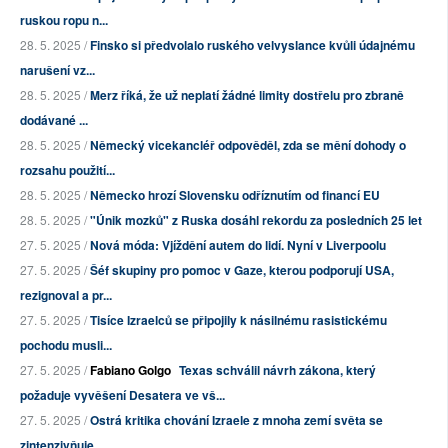
ruskou ropu n...
28. 5. 2025 /
Finsko si předvolalo ruského velvyslance kvůli údajnému
narušení vz...
28. 5. 2025 /
Merz říká, že už neplatí žádné limity dostřelu pro zbraně
dodávané ...
28. 5. 2025 /
Německý vicekancléř odpověděl, zda se mění dohody o
rozsahu použití...
28. 5. 2025 /
Německo hrozí Slovensku odříznutím od financí EU
28. 5. 2025 /
"Únik mozků" z Ruska dosáhl rekordu za posledních 25 let
27. 5. 2025 /
Nová móda: Vjíždění autem do lidí. Nyní v Liverpoolu
27. 5. 2025 /
Šéf skupiny pro pomoc v Gaze, kterou podporují USA,
rezignoval a pr...
27. 5. 2025 /
Tisíce Izraelců se připojily k násilnému rasistickému
pochodu musli...
27. 5. 2025 /
Fabiano Golgo
Texas schválil návrh zákona, který
požaduje vyvěšení Desatera ve vš...
27. 5. 2025 /
Ostrá kritika chování Izraele z mnoha zemí světa se
zintenzivňuje. ...