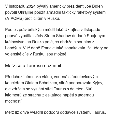
V listopadu 2024 bývalý americký prezident Joe Biden
povolil Ukrajině použít armádní taktický raketový systém
(ATACMS) proti cílům v Rusku.
Podle zpráv britských médií také Ukrajina v listopadu
poprvé vypálila střely Storm Shadow dodané Spojeným
královstvím na Rusko poté, co obdržela souhlas z
Londýna. V té době Francie také zopakovala, že údery na
vojenské cíle v Rusku jsou možné.
Merz se o Taurusu nezmínil
Předchozí německá vláda, vedená středolevicovým
kancléřem Olafem Scholzem, silně podporovala Kyjev,
ale zdržela se vyslání střel Taurus s doletem 500
kilometrů ze strachu z eskalace napětí s jadernou
mocností.
Merz již dříve vyjádřil podporu dodávce systému Taurus.