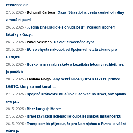
existence čin...
27. 5. 2025 /
Bohumil Kartous
Gaza: Strastiplná cesta českého hrdiny
z morální pasti
26. 5. 2025 /
„Jedna z nejtragičtějších událostí“: Poslední sbohem
lékařky z Gazy...
26. 5. 2025 /
Pavel Veleman
Návrat ztraceného syna...
28. 5. 2025 /
EU se chystá nakoupit od Spojených států zbraně pro
Ukrajinu
28. 5. 2025 /
Rusko nyní vyrábí rakety a bezpilotní letouny rychleji, než
je používá
28. 5. 2025 /
Fabiano Golgo
Aby ochránil děti, Orbán zakázal průvod
LGBTQ, který se měl konat t...
27. 5. 2025 /
Spojené království musí uvalit sankce na Izrael, aby splnilo
své pr...
28. 5. 2025 /
Merz koriguje Merze
27. 5. 2025 /
Izrael zavraždil jedenáctiletou palestinskou influencerku
26. 5. 2025 /
Trump odmítá přijmout, že pro Netanjahua a Putina je věčná
válka je...