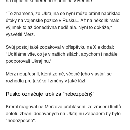
na digitální konferenci re:publica v Berlíně.
"To znamená, že Ukrajina se nyní může bránit například
útoky na vojenské pozice v Rusku... Až na několik málo
výjimek to až donedávna nedělala. Nyní to dokáže,"
vysvětlil Merz.
Svůj postoj také zopakoval v příspěvku na X a dodal:
"Uděláme vše, co je v našich silách, abychom i nadále
podporovali Ukrajinu."
Merz neupřesnil, která země, včetně jeho vlastní, se
rozhodla pro jakékoli změny v jaké fázi.
Rusko označuje krok za "nebezpečný"
Kreml reagoval na Merzovo prohlášení, že zrušení limitů
doletu zbraní dodávaných na Ukrajinu Západem by bylo
"nebezpečné".