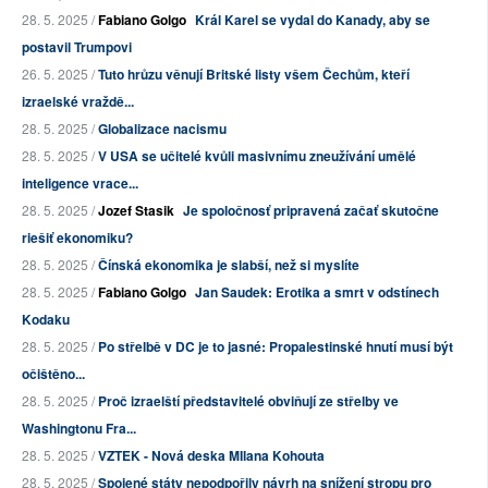
28. 5. 2025 /
Fabiano Golgo
Král Karel se vydal do Kanady, aby se
postavil Trumpovi
26. 5. 2025 /
Tuto hrůzu věnují Britské listy všem Čechům, kteří
izraelské vraždě...
28. 5. 2025 /
Globalizace nacismu
28. 5. 2025 /
V USA se učitelé kvůli masivnímu zneužívání umělé
inteligence vrace...
28. 5. 2025 /
Jozef Stasik
Je spoločnosť pripravená začať skutočne
riešiť ekonomiku?
28. 5. 2025 /
Čínská ekonomika je slabší, než si myslíte
28. 5. 2025 /
Fabiano Golgo
Jan Saudek: Erotika a smrt v odstínech
Kodaku
28. 5. 2025 /
Po střelbě v DC je to jasné: Propalestinské hnutí musí být
očištěno...
28. 5. 2025 /
Proč izraelští představitelé obviňují ze střelby ve
Washingtonu Fra...
28. 5. 2025 /
VZTEK - Nová deska MIlana Kohouta
28. 5. 2025 /
Spojené státy nepodpořily návrh na snížení stropu pro