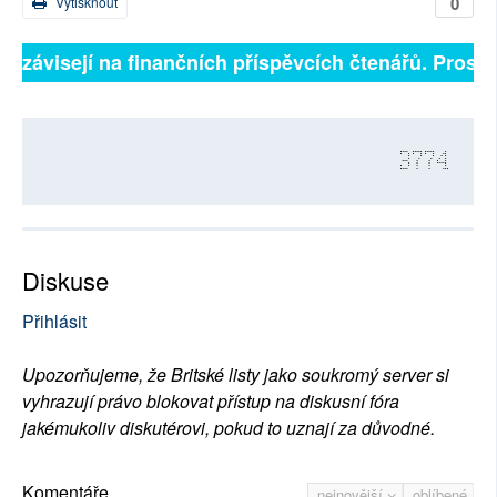
0
Vytisknout
ě závisejí na finančních příspěvcích čtenářů. Prosíme
3774
Diskuse
Přihlásit
Upozorňujeme, že Britské listy jako soukromý server si
vyhrazují právo blokovat přístup na diskusní fóra
jakémukoliv diskutérovi, pokud to uznají za důvodné.
Komentáře
nejnovější
oblíbené