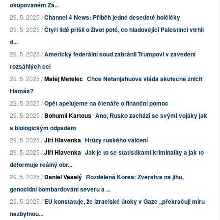
okupovaném Zá...
29. 5. 2025 /
Channel 4 News: Příběh jedné desetieté holčičky
29. 5. 2025 /
Čtyři lidé přišli o život poté, co hladovějící Palestinci vtrhli
d...
29. 5. 2025 /
Americký federální soud zabránil Trumpovi v zavedení
rozsáhlých cel
29. 5. 2025 /
Matěj Metelec
Chce Netanjahuova vláda skutečně zničit
Hamás?
22. 5. 2025 /
Opět apelujeme na čtenáře o finanční pomoc
29. 5. 2025 /
Bohumil Kartous
Ano, Rusko zachází se svými vojáky jak
s biologickým odpadem
29. 5. 2025 /
Jiří Hlavenka
Hrůzy ruského válčení
29. 5. 2025 /
Jiří Hlavenka
Jak je to se statistikami kriminality a jak to
deformuje reálný obr...
29. 5. 2025 /
Daniel Veselý
Rozdělená Korea: Zvěrstva na jihu,
genocidní bombardování severu a ...
29. 5. 2025 /
EU konstatuje, že izraelské útoky v Gaze „překračují míru
nezbytnou...