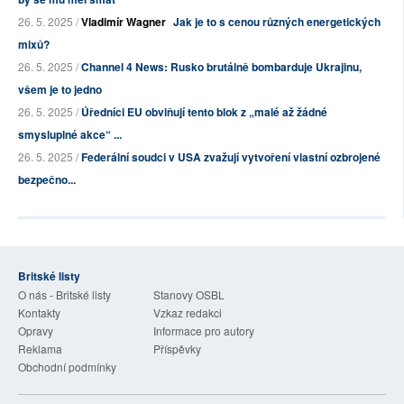
26. 5. 2025 /
Vladimír Wagner
Jak je to s cenou různých energetických
mixů?
26. 5. 2025 /
Channel 4 News: Rusko brutálně bombarduje Ukrajinu,
všem je to jedno
26. 5. 2025 /
Úředníci EU obviňují tento blok z „malé až žádné
smysluplné akce“ ...
26. 5. 2025 /
Federální soudci v USA zvažují vytvoření vlastní ozbrojené
bezpečno...
Britské listy
O nás - Britské listy
Stanovy OSBL
Kontakty
Vzkaz redakci
Opravy
Informace pro autory
Reklama
Příspěvky
Obchodní podmínky