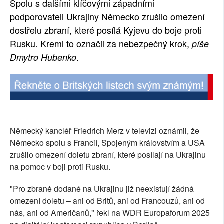
Spolu s dalšími klíčovými západními
SOCIÁLNÍ SÍTĚ
podporovateli Ukrajiny Německo zrušilo omezení
dostřelu zbraní, které posílá Kyjevu do boje proti
RUBRIKY
Rusku. Kreml to označil za nebezpečný krok,
píše
.
Dmytro Hubenko
PLNÁ VERZE STRÁNEK
Německý kancléř Friedrich Merz v televizi oznámil, že
Německo spolu s Francií, Spojeným královstvím a USA
zrušilo omezení doletu zbraní, které posílají na Ukrajinu
na pomoc v boji proti Rusku.
"Pro zbraně dodané na Ukrajinu již neexistují žádná
omezení doletu – ani od Britů, ani od Francouzů, ani od
nás, ani od Američanů," řekl na WDR Europaforum 2025