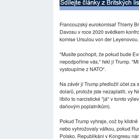
Francouzský eurokomisař Thierry Bre
Davosu v roce 2020 svědkem konfr
komise Ursulou von der Leyenovou.
"Musíte pochopit, že pokud bude E
nepodpoříme vás," řekl jí Trump. 
vystoupíme z NATO".
Na závěr jí Trump předložil účet za 
dolarů, protože jste nezaplatili, vy N
líbilo to narcistické "já" v tomto vý
daňovým poplatníkům).
Pokud Trump vyhraje, což by klidně
nebo vyhrožovaly válkou, pokud Rus
Polsko. Republikáni v Kongresu nám