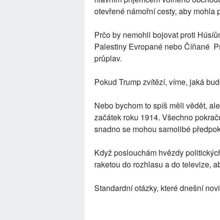
otevřené námořní cesty, aby mohla p
Prčo by nemohli bojovat proti Húsíům
Palestiny Evropané nebo Číňané Pro
průplav.
Pokud Trump zvítězí, víme, jaká bud
Nebo bychom to spíš měli vědět, ale
začátek roku 1914. Všechno pokraču
snadno se mohou samolibé předpok
Když poslouchám hvězdy politických
raketou do rozhlasu a do televize, ab
Standardní otázky, které dnešní novin