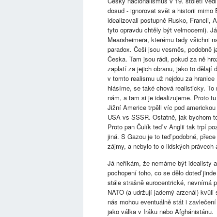
Český nacionalismus v 19. století vedl
dosud - ignorovat svět a historii mimo 
idealizovali postupně Rusko, Francii,
tyto opravdu chtěly být velmocemi). J
Mearsheimera, kterému tady všichni na
paradox. Češi jsou vesměs, podobně ja
Česka. Tam jsou rádi, pokud za ně hroz
zaplatí za jejich obranu, jako to děla
v tomto realismu už nejdou za hranice 
hlásíme, se také chová realisticky. To
nám, a tam si je idealizujeme. Proto t
Jižní Americe trpěli víc pod americkou
USA vs SSSR. Ostatně, jak bychom to 
Proto pan Čulík teď v Anglii tak trpí 
jiná. S Gazou je to teď podobné, pře
zájmy, a nebylo to o lidských právech a
Já neříkám, že nemáme být idealisty 
pochopení toho, co se dělo doteď jinde
stále strašně eurocentrické, nevnímá 
NATO (a udržují jaderný arzenál) kvůl
nás mohou eventuálně stát i zavlečení 
jako válka v Iráku nebo Afghánistánu.