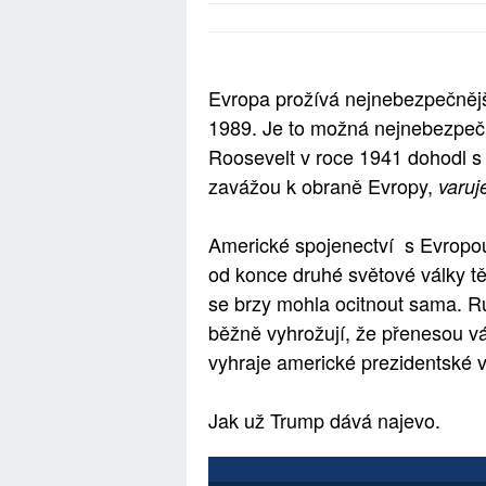
Evropa prožívá nejnebezpečnějš
1989. Je to možná nejnebezpečn
Roosevelt v roce 1941 dohodl s
zavážou k obraně Evropy,
varuj
Americké spojenectví s Evropou
od konce druhé světové války tě
se brzy mohla ocitnout sama. R
běžně vyhrožují, že přenesou v
vyhraje americké prezidentské 
Jak už Trump dává najevo.