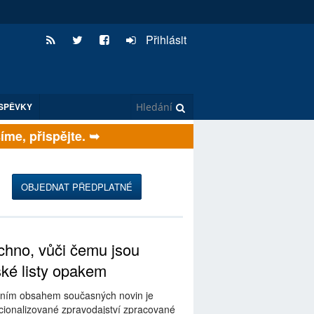
Přihlásit
SPĚVKY
e, přispějte. ➥
OBJEDNAT PŘEDPLATNÉ
hno, vůči čemu jsou
ské listy opakem
ním obsahem současných novin je
ionalizované zpravodajství zpracované