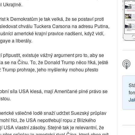
i Ukrajině.
ist k Demokratům je tak velká, že se postaví proti
 sledovat chválu Tuckera Carsona na adresu Putina,
slušníci americké krajní pravice nadšeni, když vidí,
gaye a liberály.
í připustit, existuje vážný argument pro to, aby se
la se na Čínu. To, že Donald Trump něco říká, ještě
yž Trump prohraje, jeho myšlenky mohou přesto
St
obní síla USA klesá, mají Američané plné právo se
for
cistou.
Ja
merické válečné lodě snaží udržet Suezský průplav
mohl říci, že USA nepotřebují ropu z Blízkého
í USA vlastní zásoby. Stejně tak je relevantní, že
řes průplav je americký rival Čína, která chce mít