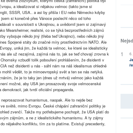
 ke dvěma zlozvykům, kterými česká (zahraniční) politika trpí
Evropu, a idealizovat si nějakou velmoc (takto jsme si
 Anglii, SSSR, USA.. a asi by přišla i EU nebo Německo kdyby
á jsem si konečně přes Vánoce poslechl něco od toho
dávali v souvislosti s Ukrajinou, a uvědomil jsem si zajímavý
ko Mearsheimer, realisté, co se týká bezprostředních zájmů
by vybojuje někdo jiný (třeba teď Ukrajinci), nebo někdo jiný
Nejsd
jí dnes Spojené státy do značné míry prostřednictvím NATO. Ale
Evropy, uniká jim, že každá ta velmoc, ke které se idealisticky
 nás ale už nezajímá, zajímá nás to, jak se teď chovají zrovna k
6.
u Chomsky vzbudil tolik pobouření prohlášením, že disidenti v
Ja
ře
 CIA než disidenti u nás - sáhl nám na náš idealismus ohledně
mohli vědět, to je mimoevropský svět a ten se nás netýká.
poznáním, že je to taky jen (dnes už mrtvá) velmoc jako každá
ce není možné, aby USA jen prosazovaly svoje velmocenské
 demokracii, jak tvrdí oficiální propaganda.
a neprosazovat humanismus, naopak. Ale to nejde bez
 ve světě, mimo Evropu. České chápání zahraniční politiky je
pohled zvenčí. Takže my potřebujeme pochopit, že USA platí do
i svým zájmům, a ne z idealistického humanismu. A ty zájmy
do nějakého konfliktu, tím za to platíme. Existují precedenty,