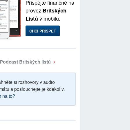
Přispějte finančně na
provoz
Britských
v mobilu.
Listů
CHCI PŘISPĚT
Podcast Britských listů
áhněte si rozhovory v audio
mátu a poslouchejte je kdekoliv.
k na to?