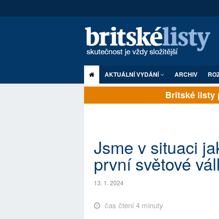
AKTUÁLNÍ VYDÁNÍ
ARCHIV
RO
Britské listy p
Jsme v situaci j
první světové vál
13. 1. 2024
čas čtení 4 minuty