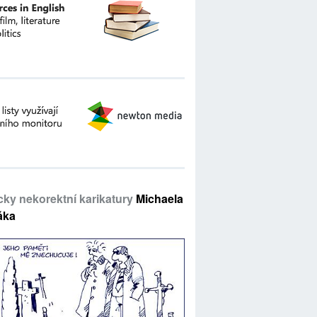
icky nekorektní karikatury
Michaela
áka