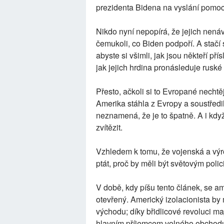
prezidenta Bidena na vyslání pomoc
Nikdo nyní nepopírá, že jejich nenáv
čemukoli, co Biden podpoří. A stačí
abyste si všimli, jak jsou někteří pří
jak jejich hrdina pronásleduje ruské 
Přesto, ačkoli si to Evropané nechtěj
Amerika stáhla z Evropy a soustředi
neznamená, že je to špatně. A i kd
zvítězit.
Vzhledem k tomu, že vojenská a výr
ptát, proč by měli být světovým poli
V době, kdy píšu tento článek, se a
otevřený. Americký izolacionista by 
východu; díky břidlicové revoluci maj
hlavním příjemcem volného obchodu p