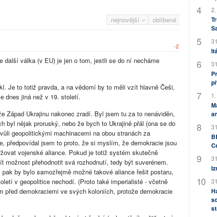
2.
Tr
nejnovější
oblíbené
S
31
-2
It
e další válka (v EU) je jen o tom, jestli se do ní necháme
31
Pr
př
l. Je to totiž pravda, a na vědomí by to měli vzít hlavně Češi,
1.
e dnes jiná než v 19. století.
M
že Západ Ukrajinu nakonec zradí. Byl jsem tu za to nenáviděn,
an
ch byl nějak proruský, nebo že bych to Ukrajině přál (ona se do
31
é vůli geopolitickými machinacemi na obou stranách za
BB
e, předpovídal jsem to proto, že si myslím, že demokracie jsou
C
žovat vojenské aliance. Pokud je totiž systém skutečně
31
t možnost přehodnotit svá rozhodnutí, tedy být suverénem.
Iz
 pak by bylo samozřejmě možné takové aliance řešit postaru,
oletí v geopolitice nechodí. (Proto také imperialisté - včetně
31
ám před demokraciemi ve svých koloniích, protože demokracie
H
sd
st