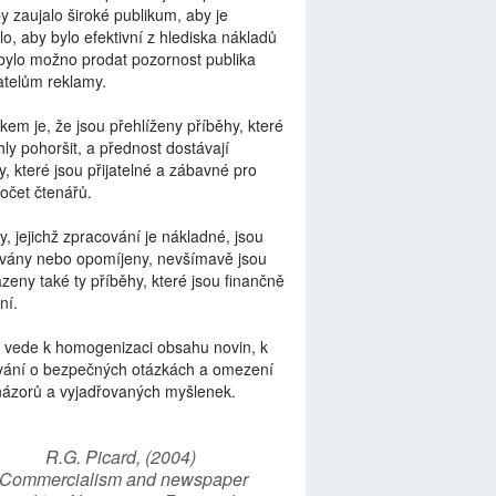
by zaujalo široké publikum, aby je
lo, aby bylo efektivní z hlediska nákladů
bylo možno prodat pozornost publika
telům reklamy.
kem je, že jsou přehlíženy příběhy, které
ly pohoršit, a přednost dostávají
y, které jsou přijatelné a zábavné pro
počet čtenářů.
y, jejichž zpracování je nákladné, jsou
vány nebo opomíjeny, nevšímavě jsou
zeny také ty příběhy, které jsou finančně
ní.
 vede k homogenizaci obsahu novin, k
vání o bezpečných otázkách a omezení
názorů a vyjadřovaných myšlenek.
R.G. Picard, (2004)
“Commercialism and newspaper