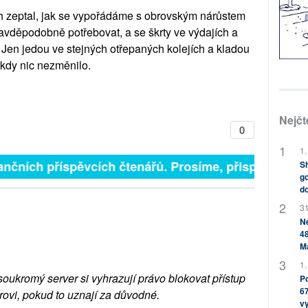
ch zeptal, jak se vypořádáme s obrovským nárůstem
avděpodobně potřebovat, a se škrty ve výdajích a
. Jen jedou ve stejných otřepaných kolejích a kladou
ikdy nic nezměnilo.
Nejčt
0
1.
finančních příspěvcích čtenářů. Prosíme, přispějte. ➥
Sh
go
do
31
Ne
48
M
1.
soukromý server si vyhrazují právo blokovat přístup
Po
67
rovi, pokud to uznají za důvodné.
v