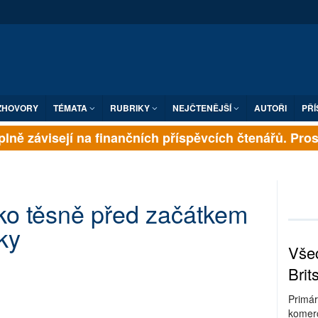
ZHOVORY
TÉMATA
RUBRIKY
NEJČTENĚJŠÍ
AUTOŘI
PŘÍ
lně závisejí na finančních příspěvcích čtenářů. Prosím
ako těsně před začátkem
ky
Všec
Brit
Primár
komerc