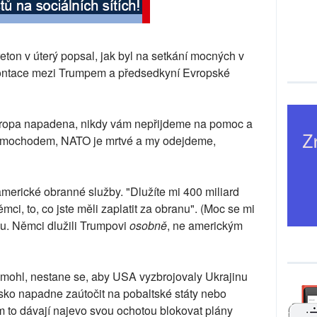
ton v úterý popsal, jak byl na setkání mocných v
ontace mezi Trumpem a předsedkyní Evropské
vropa napadena, nikdy vám nepřijdeme na pomoc a
"Mimochodem, NATO je mrtvé a my odejdeme,
americké obranné služby. "Dlužíte mi 400 miliard
ěmci, to, co jste měli zaplatit za obranu". (Moc se mi
levu. Němci dlužili Trumpovi
osobně
, ne americkým
 mohl, nestane se, aby USA vyzbrojovaly Ukrajinu
ko napadne zaútočit na pobaltské státy nebo
 to dávají najevo svou ochotou blokovat plány