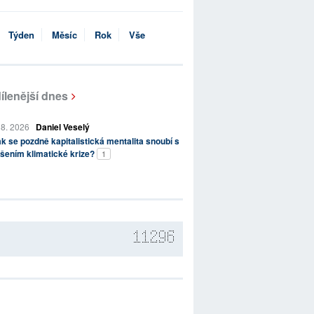
Týden
Měsíc
Rok
Vše
ílenější dnes
 8. 2026
Daniel Veselý
k se pozdně kapitalistická mentalita snoubí s
šením klimatické krize?
1
11296