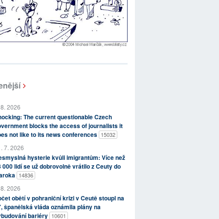
enější
 8. 2026
ocking: The current questionable Czech
vernment blocks the access of journalists it
es not like to its news conferences
15032
. 7. 2026
smyslná hysterie kvůli imigrantům: Více než
 000 lidí se už dobrovolně vrátilo z Ceuty do
aroka
14836
 8. 2026
čet obětí v pohraniční krizi v Ceutě stoupl na
, španělská vláda oznámila plány na
ybudování bariéry
10601