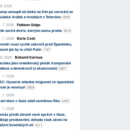
 8. 2026
ump ustoupil od útoků na Írán po varování ze
aúdské Arábie a hrozbách z Teheránu
9090
. 7. 2026
Fabiano Golgo
álie zavírá dveře, kterými sama prošla
8013
. 7. 2026
Boris Cvek
emiér musí rychle zakročit proti Španělsku,
esně jak by to chtěl Putin
7187
 8. 2026
Bohumil Kartous
acinka jako orwellovský pěšák trumpovské
titeze o demokracii (o skutečnosti)
6807
. 7. 2026
C: Hysterie ohledně imigrantů ve španělské
eutě je nesmysl
5828
. 7. 2026
rael dnes v Gaze zabil osmiletou Ritu
4493
. 7. 2026
amás předá zbraně nové správě v Gaze,
ěluje představitel, dohoda však závisí na
ažení izraelských sil
4211