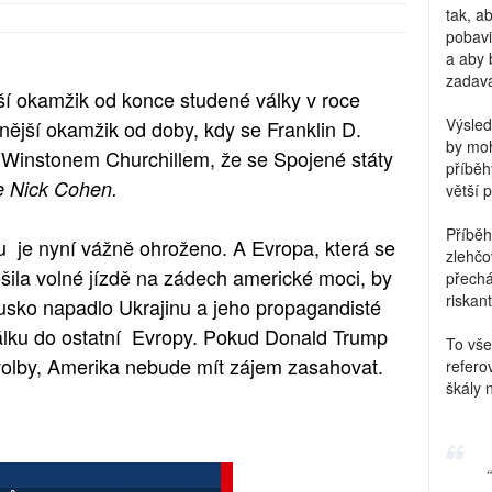
tak, a
pobavi
a aby 
zadava
í okamžik od konce studené války v roce
Výsled
ější okamžik od doby, kdy se Franklin D.
by moh
 Winstonem Churchillem, že se Spojené státy
příběh
e Nick Cohen.
větší 
Příběh
 je nyní vážně ohroženo. A Evropa, která se
zlehčo
šila volné jízdě na zádech americké moci, by
přechá
riskant
usko napadlo Ukrajinu a jeho propagandisté
álku do ostatní Evropy. Pokud Donald Trump
To vše
volby, Amerika nebude mít zájem zasahovat.
refero
škály 