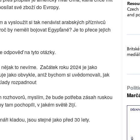
osílat své zboží do Evropy.
 a vysloužit si tak nenávist arabských příznivců
č by neměli bojovat Egypťané? Je to přece jejich
e odpověď na tyto otázky.
 nějak to nevíme. Začátek roku 2024 je jako
je jako obvykle, aniž bychom si uvědomovali, jak
lady rozpadnout
Polit
Marč
 rozhovorů, myslím, že bude potřeba zásah ruskou
y tam pochopili, v jakém světě žijí.
áři kladou, jsou stejné jako před 30 lety.