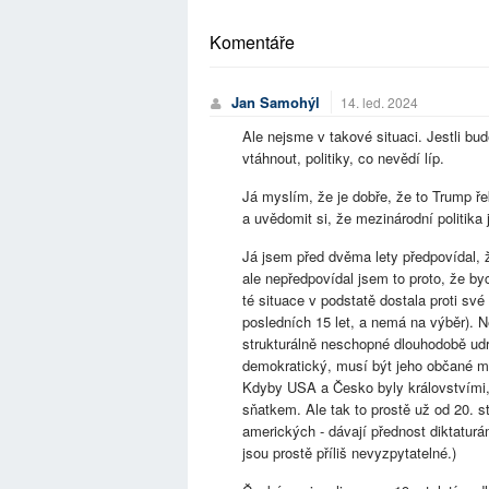
Komentáře
Jan Samohýl
14. led. 2024
Ale nejsme v takové situaci. Jestli bud
vtáhnout, politiky, co nevědí líp.
Já myslím, že je dobře, že to Trump řek
a uvědomit si, že mezinárodní politika j
Já jsem před dvěma lety předpovídal, 
ale nepředpovídal jsem to proto, že by
té situace v podstatě dostala proti sv
posledních 15 let, a nemá na výběr). N
strukturálně neschopné dlouhodobě udr
demokratický, musí být jeho občané mí
Kdyby USA a Česko byly královstvími,
sňatkem. Ale tak to prostě už od 20. st
amerických - dávají přednost diktatur
jsou prostě příliš nevyzpytatelné.)