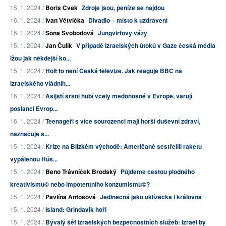
15. 1. 2024 /
Boris Cvek
Zdroje jsou, peníze se najdou
16. 1. 2024 /
Ivan Větvička
Divadlo – místo k uzdravení
16. 1. 2024 /
Soňa Svobodová
Jungvirtovy vázy
15. 1. 2024 /
Jan Čulík
V případě izraelských útoků v Gaze česká média
lžou jak někdejší ko...
15. 1. 2024 /
Holt to není Česká televize. Jak reaguje BBC na
izraelského vládníh...
16. 1. 2024 /
Asijští sršni hubí včely medonosné v Evropě, varují
poslanci Evrop...
16. 1. 2024 /
Teenageři s více sourozenci mají horší duševní zdraví,
naznačuje s...
15. 1. 2024 /
Krize na Blízkém východě: Američané sestřelili raketu
vypálenou Hús...
15. 1. 2024 /
Beno Trávníček Brodský
Půjdeme cestou plodného
kreativismu© nebo impotentního konzumismu©?
15. 1. 2024 /
Pavlína Antošová
Jedinečná jako uklízečka i královna
15. 1. 2024 /
Island: Grindavík hoří
15. 1. 2024 /
Bývalý šéf izraelských bezpečnostních služeb: Izrael by