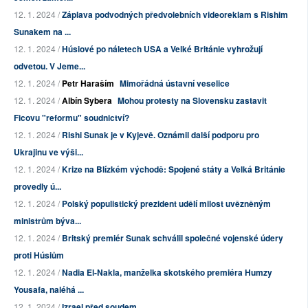
12. 1. 2024 /
Záplava podvodných předvolebních videoreklam s Rishim
Sunakem na ...
12. 1. 2024 /
Húsiové po náletech USA a Velké Británie vyhrožují
odvetou. V Jeme...
12. 1. 2024 /
Petr Haraším
Mimořádná ústavní veselice
12. 1. 2024 /
Albín Sybera
Mohou protesty na Slovensku zastavit
Ficovu "reformu" soudnictví?
12. 1. 2024 /
Rishi Sunak je v Kyjevě. Oznámil další podporu pro
Ukrajinu ve výši...
12. 1. 2024 /
Krize na Blízkém východě: Spojené státy a Velká Británie
provedly ú...
12. 1. 2024 /
Polský populistický prezident udělí milost uvězněným
ministrům býva...
12. 1. 2024 /
Britský premiér Sunak schválil společné vojenské údery
proti Húsiům
12. 1. 2024 /
Nadia El-Nakla, manželka skotského premiéra Humzy
Yousafa, naléhá ...
12. 1. 2024 /
Izrael před soudem