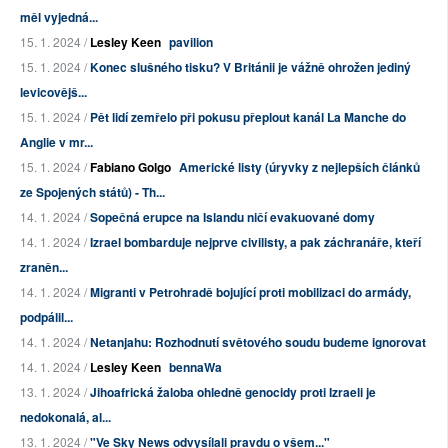
měl vyjedná...
15. 1. 2024 /
Lesley Keen
pavilion
15. 1. 2024 /
Konec slušného tisku? V Británii je vážně ohrožen jediný
levicovějš...
15. 1. 2024 /
Pět lidí zemřelo při pokusu přeplout kanál La Manche do
Anglie v mr...
15. 1. 2024 /
Fabiano Golgo
Americké listy (úryvky z nejlepších článků
ze Spojených států) - Th...
14. 1. 2024 /
Sopečná erupce na Islandu ničí evakuované domy
14. 1. 2024 /
Izrael bombarduje nejprve civilisty, a pak záchranáře, kteří
zraněn...
14. 1. 2024 /
Migranti v Petrohradě bojující proti mobilizaci do armády,
podpálil...
14. 1. 2024 /
Netanjahu: Rozhodnutí světového soudu budeme ignorovat
14. 1. 2024 /
Lesley Keen
bennaWa
13. 1. 2024 /
Jihoafrická žaloba ohledně genocidy proti Izraeli je
nedokonalá, al...
13. 1. 2024 /
"Ve Sky News odvysílali pravdu o všem..."