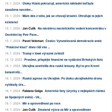
16. 1. 2024 /
Útoky Húsiů pokračují, americká nákladní loď byla
zasažena navzdor...
16. 1. 2024 /
Mám děs z toho, jak se chovají Izraelci. Ohrožuje to jejich
existenci
15. 1. 2024 /
Jan Čulík
Na návštěvu nacistického vedení koncentráku v
Osvětimi by Petr Pave...
15. 1. 2024 /
Pavel Veleman
Česko: Vytunelovaná demokracie aneb
“Potáčovi kluci” dnes řídí vše ...
16. 1. 2024 /
Trump v Iowě výrazně zvítězil
14. 12. 2023 /
Prosíme, přispějte finančně na vydávání Britských listů
16. 1. 2024 /
Ukrajina sestřelila dva ruské letouny. Byl to pro Kreml
katastrofá...
16. 1. 2024 /
Ruská agrese na Ukrajině: Po útoku ukrajinského dronu
vyhlásily úřa...
16. 1. 2024 /
Fabiano Golgo
Americké listy (úryvky z nejlepších článků
ze Spojených států) - Uk...
16. 1. 2024 /
Mír a spravedlnost po roce
16. 1. 2024 /
Jan Čulík
Zmatená výzva za Mír a spravedlnost