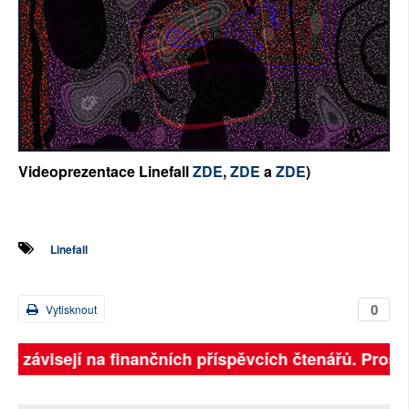
Videoprezentace Linefall
ZDE
,
ZDE
a
ZDE
)
Linefall
0
Vytisknout
lně závisejí na finančních příspěvcích čtenářů. Prosím