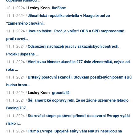
12. 1. 2024 /
Lesley Keen
ikeForm
11. 1. 2024 /
Jihoafrická republika obvinila v Haagu Izrael ze
"záměrného chování...
11. 1. 2024 /
Jsou to fašisti. Proč je volíte? ODS a SPD stoprocentně
proti rovný...
11. 1. 2024 /
Odsouzení nacházejí práci v zákaznických centrech.
Projekt úspěšně ...
11. 1. 2024 /
Vloni svou činnost ukončilo 277 tisíc živnostníků, nejvíc od
roku ...
11. 1. 2024 /
Britský poštovní skandál: Stovkám postižených poštmistrů
budou hrom...
11. 1. 2024 /
Lesley Keen
gracefall2
11. 1. 2024 /
Šéf americké dopravy řekl, že se žádné uzemněné letadlo
Boeing 737...
11. 1. 2024 /
Starověcí stepní pastevci přinesli do severní Evropy vyšší
riziko r...
11. 1. 2024 /
Trump Evropě: Spojené státy vám NIKDY nepřijdou na