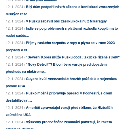
12. 1. 2024 /
Bílý dům podpořil návrh zákona o konfiskaci zmrazených
ruských reze...
12. 1. 2024 /
V Rusku zabavili obří zásilku kokainu z Nikaraguy
12. 1. 2024 /
Indie se po problémech s platbami rozhodla koupit místo
ruské saúds...
12. 1. 2024 /
Příjmy ruského rozpočtu z ropy a plynu se v roce 2023
propadly o čt...
12. 1. 2024 /
"Severní Korea může Rusku dodat taktické řízené střely"
12. 1. 2024 /
"Nový Detroit"? Bloomberg varuje před dopadem
přechodu na elektromo...
12. 1. 2024 /
Guyana kvůli venezuelské hrozbě požádala o vojenskou
pomoc USA
12. 1. 2024 /
Rusko možná připravuje operaci v Podněstří, s cílem
destabilizovat ...
12. 1. 2024 /
Američtí zpravodajci varují před rizikem, že Hizballáh
zaútočí na USA
12. 1. 2024 /
Výsledky předběžného zkoumání potvrzují, že raketa
odpálená Ruskou ...