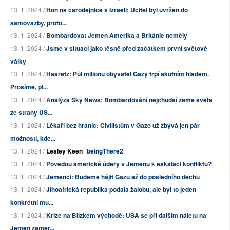
13. 1. 2024 /
Hon na čarodějnice v Izraeli: Učitel byl uvržen do
samovazby, proto...
13. 1. 2024 /
Bombardovat Jemen Amerika a Británie neměly
13. 1. 2024 /
Jsme v situaci jako těsně před začátkem první světové
války
13. 1. 2024 /
Haaretz: Půl milionu obyvatel Gazy trpí akutním hladem.
Prosíme, pl...
13. 1. 2024 /
Analýza Sky News: Bombardování nejchudší země světa
ze strany US...
13. 1. 2024 /
Lékaři bez hranic: Civilistům v Gaze už zbývá jen pár
možností, kde...
13. 1. 2024 /
Lesley Keen
beingThere2
13. 1. 2024 /
Povedou americké údery v Jemenu k eskalaci konfliktu?
13. 1. 2024 /
Jemenci: Budeme hájit Gazu až do posledního dechu
13. 1. 2024 /
Jihoafrická republika podala žalobu, ale byl to jeden
konkrétní mu...
13. 1. 2024 /
Krize na Blízkém východě: USA se při dalším náletu na
Jemen zaměř...