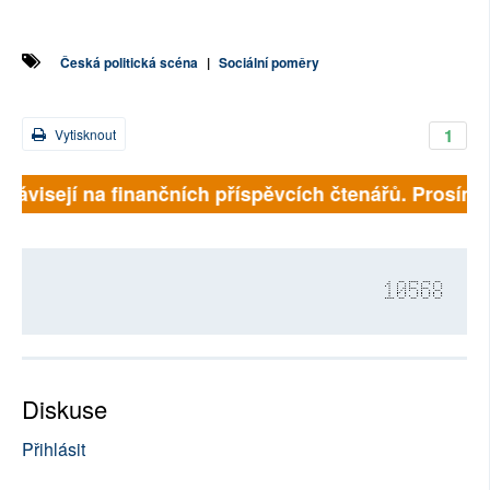
Česká politická scéna
|
Sociální poměry
1
Vytisknout
závisejí na finančních příspěvcích čtenářů. Prosíme, p
10568
Diskuse
Přihlásit