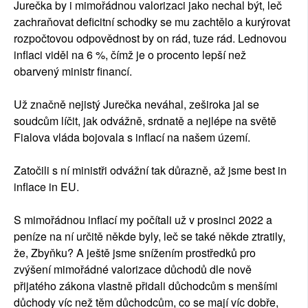
Jurečka by i mimořádnou valorizaci jako nechal být, leč
zachraňovat deficitní schodky se mu zachtělo a kurýrovat
rozpočtovou odpovědnost by on rád, tuze rád. Lednovou
inflaci viděl na 6 %, čímž je o procento lepší než
obarvený ministr financí.
Už značně nejistý Jurečka neváhal, zeširoka jal se
soudcům líčit, jak odvážně, srdnatě a nejlépe na světě
Fialova vláda bojovala s inflací na našem území.
Zatočili s ní ministři odvážní tak důrazně, až jsme best in
inflace in EU.
S mimořádnou inflací my počítali už v prosinci 2022 a
peníze na ní určitě někde byly, leč se také někde ztratily,
že, Zbyňku? A ještě jsme snížením prostředků pro
zvýšení mimořádné valorizace důchodů dle nově
přijatého zákona vlastně přidali důchodcům s menšími
důchody víc než těm důchodcům, co se mají víc dobře,