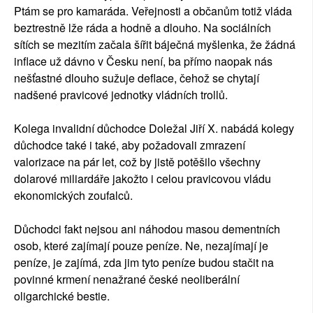
Ptám se pro kamaráda. Veřejnosti a občanům totiž vláda
beztrestně lže ráda a hodně a dlouho. Na sociálních
sítích se mezitím začala šířit báječná myšlenka, že žádná
inflace už dávno v Česku není, ba přímo naopak nás
nešťastné dlouho sužuje deflace, čehož se chytají
nadšené pravicové jednotky vládních trollů.
Kolega invalidní důchodce Doležal Jiří X. nabádá kolegy
důchodce také i také, aby požadovali zmrazení
valorizace na pár let, což by jistě potěšilo všechny
dolarové miliardáře jakožto i celou pravicovou vládu
ekonomických zoufalců.
Důchodci fakt nejsou ani náhodou masou dementních
osob, které zajímají pouze peníze. Ne, nezajímají je
peníze, je zajímá, zda jim tyto peníze budou stačit na
povinné krmení nenažrané české neoliberální
oligarchické bestie.