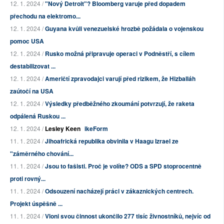
12. 1. 2024 /
"Nový Detroit"? Bloomberg varuje před dopadem
přechodu na elektromo...
12. 1. 2024 /
Guyana kvůli venezuelské hrozbě požádala o vojenskou
pomoc USA
12. 1. 2024 /
Rusko možná připravuje operaci v Podněstří, s cílem
destabilizovat ...
12. 1. 2024 /
Američtí zpravodajci varují před rizikem, že Hizballáh
zaútočí na USA
12. 1. 2024 /
Výsledky předběžného zkoumání potvrzují, že raketa
odpálená Ruskou ...
12. 1. 2024 /
Lesley Keen
ikeForm
11. 1. 2024 /
Jihoafrická republika obvinila v Haagu Izrael ze
"záměrného chování...
11. 1. 2024 /
Jsou to fašisti. Proč je volíte? ODS a SPD stoprocentně
proti rovný...
11. 1. 2024 /
Odsouzení nacházejí práci v zákaznických centrech.
Projekt úspěšně ...
11. 1. 2024 /
Vloni svou činnost ukončilo 277 tisíc živnostníků, nejvíc od