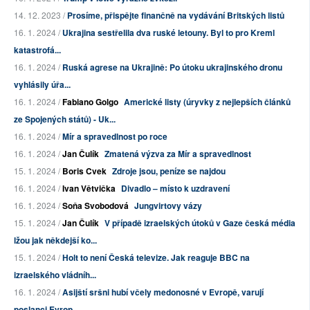
14. 12. 2023 /
Prosíme, přispějte finančně na vydávání Britských listů
16. 1. 2024 /
Ukrajina sestřelila dva ruské letouny. Byl to pro Kreml
katastrofá...
16. 1. 2024 /
Ruská agrese na Ukrajině: Po útoku ukrajinského dronu
vyhlásily úřa...
16. 1. 2024 /
Fabiano Golgo
Americké listy (úryvky z nejlepších článků
ze Spojených států) - Uk...
16. 1. 2024 /
Mír a spravedlnost po roce
16. 1. 2024 /
Jan Čulík
Zmatená výzva za Mír a spravedlnost
15. 1. 2024 /
Boris Cvek
Zdroje jsou, peníze se najdou
16. 1. 2024 /
Ivan Větvička
Divadlo – místo k uzdravení
16. 1. 2024 /
Soňa Svobodová
Jungvirtovy vázy
15. 1. 2024 /
Jan Čulík
V případě izraelských útoků v Gaze česká média
lžou jak někdejší ko...
15. 1. 2024 /
Holt to není Česká televize. Jak reaguje BBC na
izraelského vládníh...
16. 1. 2024 /
Asijští sršni hubí včely medonosné v Evropě, varují
poslanci Evrop...