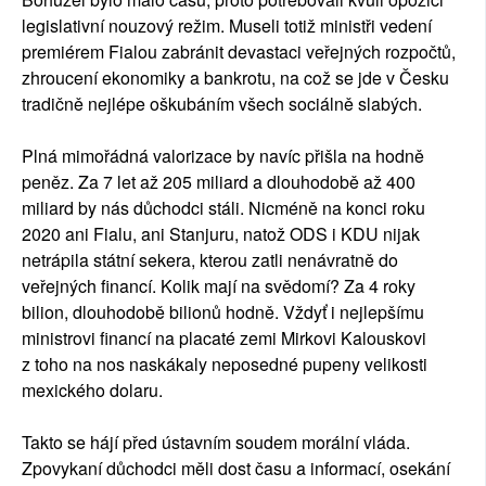
legislativní nouzový režim. Museli totiž ministři vedení
premiérem Fialou zabránit devastaci veřejných rozpočtů,
zhroucení ekonomiky a bankrotu, na což se jde v Česku
tradičně nejlépe oškubáním všech sociálně slabých.
Plná mimořádná valorizace by navíc přišla na hodně
peněz. Za 7 let až 205 miliard a dlouhodobě až 400
miliard by nás důchodci stáli. Nicméně na konci roku
2020 ani Fialu, ani Stanjuru, natož ODS i KDU nijak
netrápila státní sekera, kterou zatli nenávratně do
veřejných financí. Kolik mají na svědomí? Za 4 roky
bilion, dlouhodobě bilionů hodně. Vždyť i nejlepšímu
ministrovi financí na placaté zemi Mirkovi Kalouskovi
z toho na nos naskákaly neposedné pupeny velikosti
mexického dolaru.
Takto se hájí před ústavním soudem morální vláda.
Zpovykaní důchodci měli dost času a informací, osekání