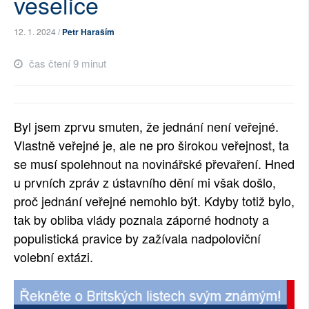
veselice
SOCIÁLNÍ SÍTĚ
12. 1. 2024 /
Petr Haraším
RUBRIKY
čas čtení 9 minut
PLNÁ VERZE STRÁNEK
Byl jsem zprvu smuten, že jednání není veřejné.
Vlastně veřejné je, ale ne pro širokou veřejnost, ta
se musí spolehnout na novinářské převaření. Hned
u prvních zpráv z ústavního dění mi však došlo,
proč jednání veřejné nemohlo být. Kdyby totiž bylo,
tak by obliba vlády poznala záporné hodnoty a
populistická pravice by zažívala nadpoloviční
volební extázi.