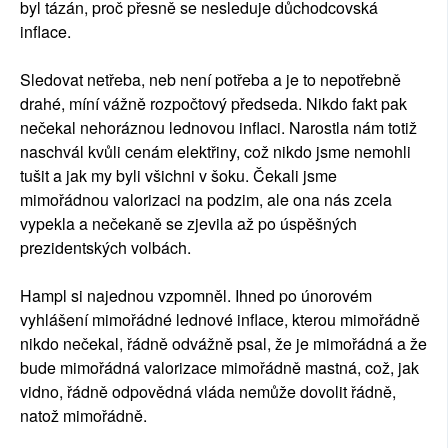
byl tázán, proč přesně se nesleduje důchodcovská
inflace.
Sledovat netřeba, neb není potřeba a je to nepotřebně
drahé, míní vážně rozpočtový předseda. Nikdo fakt pak
nečekal nehoráznou lednovou inflaci. Narostla nám totiž
naschvál kvůli cenám elektřiny, což nikdo jsme nemohli
tušit a jak my byli všichni v šoku. Čekali jsme
mimořádnou valorizaci na podzim, ale ona nás zcela
vypekla a nečekaně se zjevila až po úspěšných
prezidentských volbách.
Hampl si najednou vzpomněl. Ihned po únorovém
vyhlášení mimořádné lednové inflace, kterou mimořádně
nikdo nečekal, řádně odvážně psal, že je mimořádná a že
bude mimořádná valorizace mimořádně mastná, což, jak
vidno, řádně odpovědná vláda nemůže dovolit řádně,
natož mimořádně.