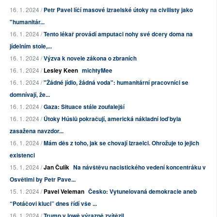
16. 1. 2024 /
Petr Pavel líčí masové izraelské útoky na civilisty jako
"humanitár...
16. 1. 2024 /
Tento lékař provádí amputaci nohy své dcery doma na
jídelním stole,...
16. 1. 2024 /
Výzva k novele zákona o zbraních
16. 1. 2024 /
Lesley Keen
michtyMee
16. 1. 2024 /
"Žádné jídlo, žádná voda": humanitární pracovníci se
domnívají, že...
16. 1. 2024 /
Gaza: Situace stále zoufalejší
16. 1. 2024 /
Útoky Húsiů pokračují, americká nákladní loď byla
zasažena navzdor...
16. 1. 2024 /
Mám děs z toho, jak se chovají Izraelci. Ohrožuje to jejich
existenci
15. 1. 2024 /
Jan Čulík
Na návštěvu nacistického vedení koncentráku v
Osvětimi by Petr Pave...
15. 1. 2024 /
Pavel Veleman
Česko: Vytunelovaná demokracie aneb
“Potáčovi kluci” dnes řídí vše ...
16. 1. 2024 /
Trump v Iowě výrazně zvítězil