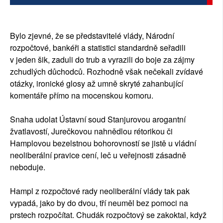
Bylo zjevné, že se představitelé vlády, Národní
rozpočtové, bankéři a statistici standardně seřadili
v jeden šik, zaduli do trub a vyrazili do boje za zájmy
zchudlých důchodců. Rozhodně však nečekali zvídavé
otázky, ironické glosy až umně skryté zahanbující
komentáře přímo na mocenskou komoru.
Snaha udolat Ústavní soud Stanjurovou arogantní
žvatlavostí, Jurečkovou nahnědlou rétorikou či
Hamplovou bezelstnou bohorovností se jistě u vládní
neoliberální pravice cení, leč u veřejnosti zásadně
neboduje.
Hampl z rozpočtové rady neoliberální vlády tak pak
vypadá, jako by do dvou, tří neuměl bez pomoci na
prstech rozpočítat. Chudák rozpočtový se zakoktal, když