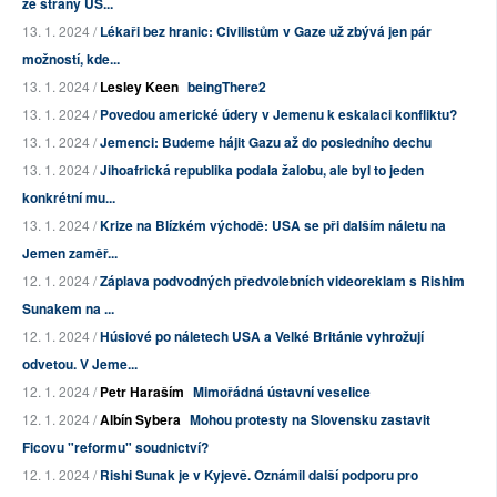
ze strany US...
13. 1. 2024 /
Lékaři bez hranic: Civilistům v Gaze už zbývá jen pár
možností, kde...
13. 1. 2024 /
Lesley Keen
beingThere2
13. 1. 2024 /
Povedou americké údery v Jemenu k eskalaci konfliktu?
13. 1. 2024 /
Jemenci: Budeme hájit Gazu až do posledního dechu
13. 1. 2024 /
Jihoafrická republika podala žalobu, ale byl to jeden
konkrétní mu...
13. 1. 2024 /
Krize na Blízkém východě: USA se při dalším náletu na
Jemen zaměř...
12. 1. 2024 /
Záplava podvodných předvolebních videoreklam s Rishim
Sunakem na ...
12. 1. 2024 /
Húsiové po náletech USA a Velké Británie vyhrožují
odvetou. V Jeme...
12. 1. 2024 /
Petr Haraším
Mimořádná ústavní veselice
12. 1. 2024 /
Albín Sybera
Mohou protesty na Slovensku zastavit
Ficovu "reformu" soudnictví?
12. 1. 2024 /
Rishi Sunak je v Kyjevě. Oznámil další podporu pro