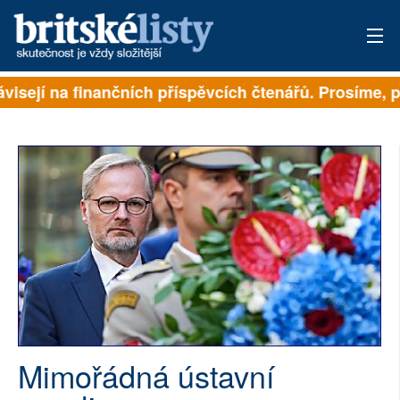
visejí na finančních příspěvcích čtenářů. Prosíme, při
PŘIHLÁSIT
AKTUÁLNÍ VYDÁNÍ
ARCHIV
ROZHOVORY
TÉMATA
NEJČTENĚJŠÍ ZA 7 DNÍ
AUTOŘI
Mimořádná ústavní
PŘÍSPĚVKY NA PROVOZ