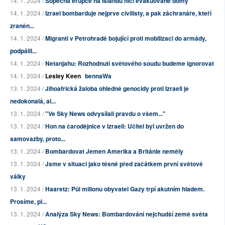
14. 1. 2024 /
Sopečná erupce na Islandu ničí evakuované domy
14. 1. 2024 /
Izrael bombarduje nejprve civilisty, a pak záchranáře, kteří
zraněn...
14. 1. 2024 /
Migranti v Petrohradě bojující proti mobilizaci do armády,
podpálil...
14. 1. 2024 /
Netanjahu: Rozhodnutí světového soudu budeme ignorovat
14. 1. 2024 /
Lesley Keen
bennaWa
13. 1. 2024 /
Jihoafrická žaloba ohledně genocidy proti Izraeli je
nedokonalá, al...
13. 1. 2024 /
"Ve Sky News odvysílali pravdu o všem..."
13. 1. 2024 /
Hon na čarodějnice v Izraeli: Učitel byl uvržen do
samovazby, proto...
13. 1. 2024 /
Bombardovat Jemen Amerika a Británie neměly
13. 1. 2024 /
Jsme v situaci jako těsně před začátkem první světové
války
13. 1. 2024 /
Haaretz: Půl milionu obyvatel Gazy trpí akutním hladem.
Prosíme, pl...
13. 1. 2024 /
Analýza Sky News: Bombardování nejchudší země světa