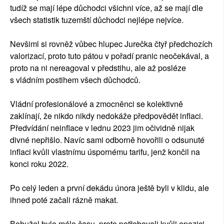
tudíž se mají lépe důchodci všichni více, až se mají dle
všech statistik tuzemští důchodci nejlépe nejvíce.
Nevšiml si rovněž vůbec hlupec Jurečka čtyř předchozích
valorizací, proto tuto pátou v pořadí pranic neočekával, a
proto na ni nereagoval v předstihu, ale až posléze
s vládním postihem všech důchodců.
Vládní profesionálové a zmocněnci se kolektivně
zaklínají, že nikdo nikdy nedokáže předpovědět inflaci.
Předvídání neinflace v lednu 2023 jim očividně nijak
divné nepřišlo. Navíc sami odborně hovořili o odsunuté
inflaci kvůli vlastnímu úspornému tarifu, jenž končil na
konci roku 2022.
Po celý leden a první dekádu února ještě byli v klidu, ale
ihned poté začali rázně makat.
Bohužel bylo málo času, proto potřebovali kvůli opozici