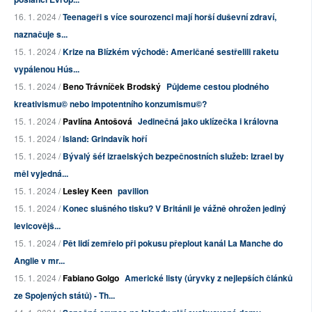
16. 1. 2024 /
Teenageři s více sourozenci mají horší duševní zdraví,
naznačuje s...
15. 1. 2024 /
Krize na Blízkém východě: Američané sestřelili raketu
vypálenou Hús...
15. 1. 2024 /
Beno Trávníček Brodský
Půjdeme cestou plodného
kreativismu© nebo impotentního konzumismu©?
15. 1. 2024 /
Pavlína Antošová
Jedinečná jako uklízečka i královna
15. 1. 2024 /
Island: Grindavík hoří
15. 1. 2024 /
Bývalý šéf izraelských bezpečnostních služeb: Izrael by
měl vyjedná...
15. 1. 2024 /
Lesley Keen
pavilion
15. 1. 2024 /
Konec slušného tisku? V Británii je vážně ohrožen jediný
levicovějš...
15. 1. 2024 /
Pět lidí zemřelo při pokusu přeplout kanál La Manche do
Anglie v mr...
15. 1. 2024 /
Fabiano Golgo
Americké listy (úryvky z nejlepších článků
ze Spojených států) - Th...