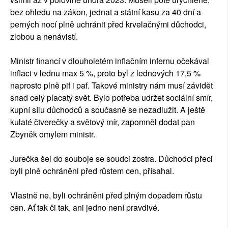
bez ohledu na zákon, jednat a státní kasu za 40 dní a
perných nocí plně uchránit před krvelačnými důchodci,
zlobou a nenávistí.
Ministr financí v dlouholetém inflačním infernu očekával
inflaci v lednu max 5 %, proto byl z lednových 17,5 %
naprosto plně pif i paf. Takové ministry nám musí závidět
snad celý placatý svět. Bylo potřeba udržet sociální smír,
kupní sílu důchodců a současně se nezadlužit. A ještě
kulaté čtverečky a světový mír, zapomněl dodat pan
Zbyněk omylem ministr.
Jurečka šel do souboje se soudci zostra. Důchodci přeci
byli plně ochráněni před růstem cen, přísahal.
Vlastně ne, byli ochráněni před plným dopadem růstu
cen. Ať tak či tak, ani jedno není pravdivé.