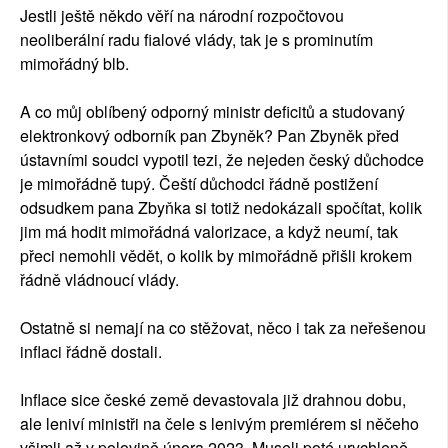
Jestli ještě někdo věří na národní rozpočtovou
neoliberální radu fialové vlády, tak je s prominutím
mimořádný blb.
A co můj oblíbený odporný ministr deficitů a studovaný
elektronkový odborník pan Zbyněk? Pan Zbyněk před
ústavními soudci vypotil tezi, že nejeden český důchodce
je mimořádně tupý. Čeští důchodci řádně postižení
odsudkem pana Zbyňka si totiž nedokázali spočítat, kolik
jim má hodit mimořádná valorizace, a když neumí, tak
přeci nemohli vědět, o kolik by mimořádně přišli krokem
řádně vládnoucí vlády.
Ostatně si nemají na co stěžovat, něco i tak za neřešenou
inflaci řádně dostali.
Inflace sice české země devastovala již drahnou dobu,
ale leniví ministři na čele s lenivým premiérem si něčeho
všimli až v polovině února 2023. Museli poté urychleně,