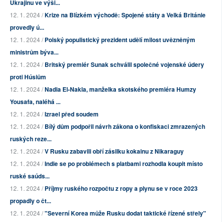
Ukrajinu ve výši...
12. 1. 2024 /
Krize na Blízkém východě: Spojené státy a Velká Británie
provedly ú...
12. 1. 2024 /
Polský populistický prezident udělí milost uvězněným
ministrům býva...
12. 1. 2024 /
Britský premiér Sunak schválil společné vojenské údery
proti Húsiům
12. 1. 2024 /
Nadia El-Nakla, manželka skotského premiéra Humzy
Yousafa, naléhá ...
12. 1. 2024 /
Izrael před soudem
12. 1. 2024 /
Bílý dům podpořil návrh zákona o konfiskaci zmrazených
ruských reze...
12. 1. 2024 /
V Rusku zabavili obří zásilku kokainu z Nikaraguy
12. 1. 2024 /
Indie se po problémech s platbami rozhodla koupit místo
ruské saúds...
12. 1. 2024 /
Příjmy ruského rozpočtu z ropy a plynu se v roce 2023
propadly o čt...
12. 1. 2024 /
"Severní Korea může Rusku dodat taktické řízené střely"