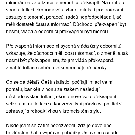
mimořádné valorizace je nemohlo překvapit. Na druhou
stranu, inflaci ekonomové a vládní ministři podporováni
zástupy ekonomů, poradců, rádců nepředpokládali, ač
měli dostatek času a informací. Důchodci překvapení být
nesmí, vláda a odborníci překvapení býti mohou.
Překvapená informacemi sycená vláda ústy odborníků
vzkazuje, že důchodci měli dost informací, o změně, a tak
nesmí být překvapeni tím, že jim vláda překvapená
z náhlé inflace sebrala zákonem hájené nároky.
Co se dá dělat? Čeští statistici počítají inflaci velmi
pomalu, bankéři v honu za ziskem nesledují
důchodcovskou inflaci, ekonomové jsou překvapeni
velkou mírou inflace a konzervativní pravicoví politici si
zahrávají s retroaktivitou v kremelském stylu.
Nikde jsem se zatím nedozvěděl, zda je dovoleno
beztrestně lhát a vyprávět pohádky Ústavnímu soudu.