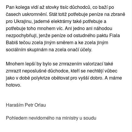
Pan kolega vidí až stovky tisíc důchodců, co baží po
časech uskromnění. Stát totiž potřebuje peníze na zbraně
pro Ukrajinu, jaderné elektrárny také potřebuje a
potřebuje toho mnohem víc. Ani jedno ani náhodou
nezpochybňuji, jenže peníze od ostudného paktu Fiala
Babiš tečou zcela jiným směrem a ke zcela jiným
sociálním skupinám na zcela onačí účely.
Mnohem lepší by bylo se zmrazením valorizací také
zmrazit neposlušné důchodce, kteří se nechtějí vůbec
jako v době polykrize obětovat pro vyšší dobro. A máme
hotovo.
Haraším Petr Orlau
Pohledem nevidomého na ministry u soudu