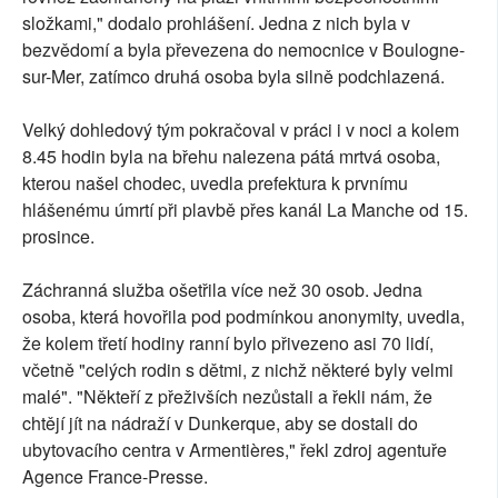
složkami," dodalo prohlášení. Jedna z nich byla v
bezvědomí a byla převezena do nemocnice v Boulogne-
sur-Mer, zatímco druhá osoba byla silně podchlazená.
Velký dohledový tým pokračoval v práci i v noci a kolem
8.45 hodin byla na břehu nalezena pátá mrtvá osoba,
kterou našel chodec, uvedla prefektura k prvnímu
hlášenému úmrtí při plavbě přes kanál La Manche od 15.
prosince.
Záchranná služba ošetřila více než 30 osob. Jedna
osoba, která hovořila pod podmínkou anonymity, uvedla,
že kolem třetí hodiny ranní bylo přivezeno asi 70 lidí,
včetně "celých rodin s dětmi, z nichž některé byly velmi
malé". "Někteří z přeživších nezůstali a řekli nám, že
chtějí jít na nádraží v Dunkerque, aby se dostali do
ubytovacího centra v Armentières," řekl zdroj agentuře
Agence France-Presse.