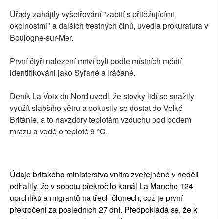
Úřady zahájily vyšetřování "zabití s přitěžujícími
okolnostmi" a dalších trestných činů, uvedla prokuratura v
Boulogne-sur-Mer.
První čtyři nalezení mrtví byli podle místních médií
identifikováni jako Syřané a Iráčané.
Deník La Voix du Nord uvedl, že stovky lidí se snažily
využít slabšího větru a pokusily se dostat do Velké
Británie, a to navzdory teplotám vzduchu pod bodem
mrazu a vodě o teplotě 9 °C.
Údaje britského ministerstva vnitra zveřejněné v neděli
odhalily, že v sobotu překročilo kanál La Manche 124
uprchlíků a migrantů na třech člunech, což je první
překročení za posledních 27 dní. Předpokládá se, že k