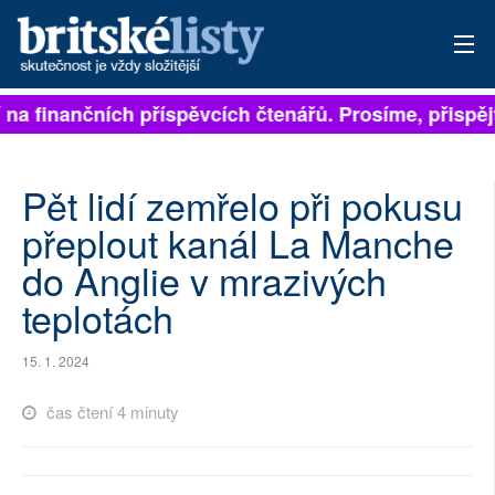
ejí na finančních příspěvcích čtenářů. Prosíme, přisp
PŘIHLÁSIT
AKTUÁLNÍ VYDÁNÍ
Pět lidí zemřelo při pokusu
ARCHIV
přeplout kanál La Manche
do Anglie v mrazivých
ROZHOVORY
teplotách
TÉMATA
15. 1. 2024
NEJČTENĚJŠÍ ZA 7 DNÍ
čas čtení 4 minuty
AUTOŘI
PŘÍSPĚVKY NA PROVOZ