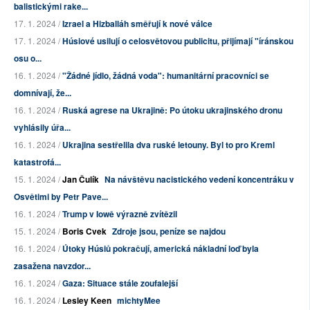
balistickými rake...
17. 1. 2024 /
Izrael a Hizballáh směřují k nové válce
17. 1. 2024 /
Húsiové usilují o celosvětovou publicitu, přijímají "íránskou
osu o...
16. 1. 2024 /
"Žádné jídlo, žádná voda": humanitární pracovníci se
domnívají, že...
16. 1. 2024 /
Ruská agrese na Ukrajině: Po útoku ukrajinského dronu
vyhlásily úřa...
16. 1. 2024 /
Ukrajina sestřelila dva ruské letouny. Byl to pro Kreml
katastrofá...
15. 1. 2024 /
Jan Čulík
Na návštěvu nacistického vedení koncentráku v
Osvětimi by Petr Pave...
16. 1. 2024 /
Trump v Iowě výrazně zvítězil
15. 1. 2024 /
Boris Cvek
Zdroje jsou, peníze se najdou
16. 1. 2024 /
Útoky Húsiů pokračují, americká nákladní loď byla
zasažena navzdor...
16. 1. 2024 /
Gaza: Situace stále zoufalejší
16. 1. 2024 /
Lesley Keen
michtyMee