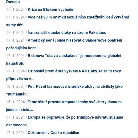
Davosu
17. 1. 2024 /
Krize na Blízkém východě
17. 1. 2024 /
Více než 90 % snímků sexuálního zneužívání dětí vytvářejí
samy děti
17. 1. 2024 /
Írán zahájil letecké útoky na území Pákistánu
17. 1. 2024 /
Americký senát bude hlasovat o Sandersově opatření
požadujícím kont...
17. 1. 2024 /
Bidenova "obava z eskalace" je receptem na globální
katastrofu
17. 1. 2024 /
Estonská premiérka vyzvala NATO, aby se za tři roky
připravilo na v...
16. 1. 2024 /
Petr Pavel líčí masové izraelské útoky na civilisty jako
"humanitár...
16. 1. 2024 /
Tento lékař provádí amputaci nohy své dcery doma na
jídelním stole,...
17. 1. 2024 /
Evropa se připravuje, že po Trumpově návratu zůstane
osamocena
17. 1. 2024 /
O zbraních v České republice