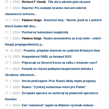
17. 1. 2024 /
Richard F. Vlasák
Tíže dní a odvaha plnit závazek
17. 1. 2024 /
Haaretz: Pro arabské Izraelce není ani válečné
vlastenectví ochrano...
17. 1. 2024 /
Fabiano Golgo
Americké listy: "Nevím, jestli se v příštích
letech budou lidé díva...
17. 1. 2024 /
Pochod za humanizaci magistrály
17. 1. 2024 /
Fabiano Golgo
Rusko zesměšněno za svůj velmi - velmi! -
hloupý propagandistický p...
14. 12. 2023 /
Prosíme, přispějte finančně na vydávání Britských listů
6. 12. 2023 /
Hospodaření OSBL za listopad 2023
17. 1. 2024 /
Připravuje se Severní Korea na válku v letošním roce?
17. 1. 2024 /
Kanada se chystá podepsat bezpečnostní dohodu s
Ukrajinou: dokument...
17. 1. 2024 /
Sto let překvapení: Proč Rusko nikdy neplní prognózy
17. 1. 2024 /
Rusko: "Cynický konsensus mluví pro Putina"
17. 1. 2024 /
Evropské operace se zaměřují na podezřelé operativce
Hamásu
17. 1. 2024 /
Írán "eskaloval" napětí na Blízkém východě útokem