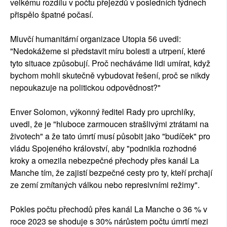
velkému rozdílu v počtu přejezdů v posledních týdnech
přispělo špatné počasí.
Mluvčí humanitární organizace Utopia 56 uvedl:
"Nedokážeme si představit míru bolesti a utrpení, které
tyto situace způsobují. Proč necháváme lidi umírat, když
bychom mohli skutečně vybudovat řešení, proč se nikdy
nepoukazuje na politickou odpovědnost?"
Enver Solomon, výkonný ředitel Rady pro uprchlíky,
uvedl, že je "hluboce zarmoucen strašlivými ztrátami na
životech" a že tato úmrtí musí působit jako "budíček" pro
vládu Spojeného království, aby "podnikla rozhodné
kroky a omezila nebezpečné přechody přes kanál La
Manche tím, že zajistí bezpečné cesty pro ty, kteří prchají
ze zemí zmítaných válkou nebo represivními režimy".
Pokles počtu přechodů přes kanál La Manche o 36 % v
roce 2023 se shoduje s 30% nárůstem počtu úmrtí mezi