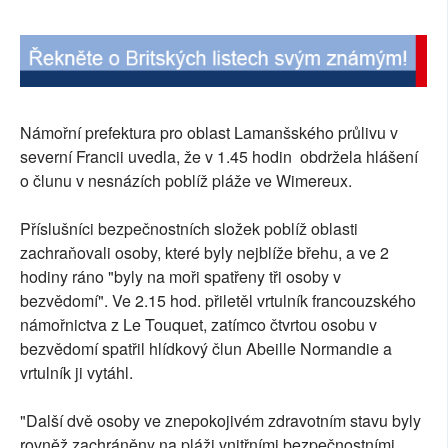
Námořní prefektura pro oblast Lamanšského průlivu v
severní Francii uvedla, že v 1.45 hodin obdržela hlášení
o člunu v nesnázích poblíž pláže ve Wimereux.
Příslušníci bezpečnostních složek poblíž oblasti
zachraňovali osoby, které byly nejblíže břehu, a ve 2
hodiny ráno "byly na moři spatřeny tři osoby v
bezvědomí". Ve 2.15 hod. přiletěl vrtulník francouzského
námořnictva z Le Touquet, zatímco čtvrtou osobu v
bezvědomí spatřil hlídkový člun Abeille Normandie a
vrtulník ji vytáhl.
"Další dvě osoby ve znepokojivém zdravotním stavu byly
rovněž zachráněny na pláži vnitřními bezpečnostními