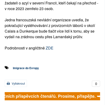
žadateli o azyl v severní Francii, kteří čekají na přechod -
v roce 2023 zemřelo 23 osob.
Jedna francouzská nevládní organizace uvedla, že
pokračující vystěhovávání z provizorních táborů v okolí
Calais a Dunkerque bude tlačit více lidí k tomu, aby se
vydali na zrádnou cestu přes Lamanšský průliv.
Podrobnosti v angličtině
ZDE
Imigrace do Evropy
0
Vytisknout
finančních příspěvcích čtenářů. Prosíme, přispějte. ➥