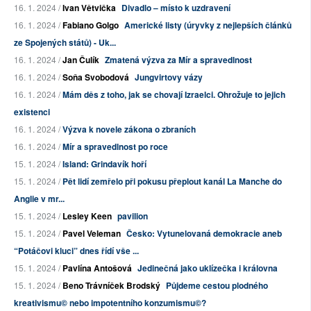
16. 1. 2024 /
Ivan Větvička
Divadlo – místo k uzdravení
16. 1. 2024 /
Fabiano Golgo
Americké listy (úryvky z nejlepších článků
ze Spojených států) - Uk...
16. 1. 2024 /
Jan Čulík
Zmatená výzva za Mír a spravedlnost
16. 1. 2024 /
Soňa Svobodová
Jungvirtovy vázy
16. 1. 2024 /
Mám děs z toho, jak se chovají Izraelci. Ohrožuje to jejich
existenci
16. 1. 2024 /
Výzva k novele zákona o zbraních
16. 1. 2024 /
Mír a spravedlnost po roce
15. 1. 2024 /
Island: Grindavík hoří
15. 1. 2024 /
Pět lidí zemřelo při pokusu přeplout kanál La Manche do
Anglie v mr...
15. 1. 2024 /
Lesley Keen
pavilion
15. 1. 2024 /
Pavel Veleman
Česko: Vytunelovaná demokracie aneb
“Potáčovi kluci” dnes řídí vše ...
15. 1. 2024 /
Pavlína Antošová
Jedinečná jako uklízečka i královna
15. 1. 2024 /
Beno Trávníček Brodský
Půjdeme cestou plodného
kreativismu© nebo impotentního konzumismu©?