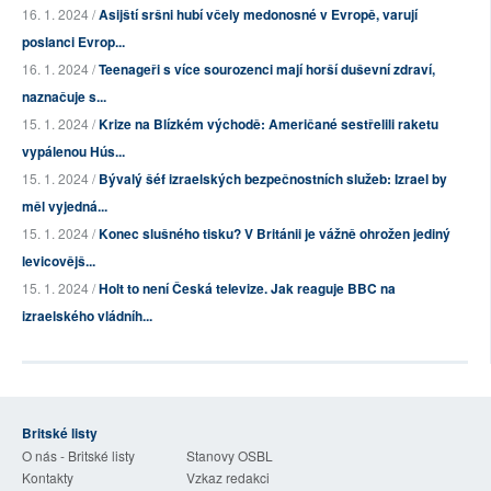
16. 1. 2024 /
Asijští sršni hubí včely medonosné v Evropě, varují
poslanci Evrop...
16. 1. 2024 /
Teenageři s více sourozenci mají horší duševní zdraví,
naznačuje s...
15. 1. 2024 /
Krize na Blízkém východě: Američané sestřelili raketu
vypálenou Hús...
15. 1. 2024 /
Bývalý šéf izraelských bezpečnostních služeb: Izrael by
měl vyjedná...
15. 1. 2024 /
Konec slušného tisku? V Británii je vážně ohrožen jediný
levicovějš...
15. 1. 2024 /
Holt to není Česká televize. Jak reaguje BBC na
izraelského vládníh...
Britské listy
O nás - Britské listy
Stanovy OSBL
Kontakty
Vzkaz redakci