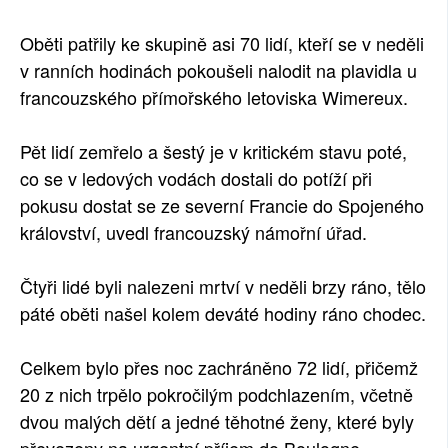
SOCIÁLNÍ SÍTĚ
Oběti patřily ke skupině asi 70 lidí, kteří se v neděli
v ranních hodinách pokoušeli nalodit na plavidla u
RUBRIKY
francouzského přímořského letoviska Wimereux.
PLNÁ VERZE STRÁNEK
Pět lidí zemřelo a šestý je v kritickém stavu poté,
co se v ledových vodách dostali do potíží při
pokusu dostat se ze severní Francie do Spojeného
království, uvedl francouzský námořní úřad.
Čtyři lidé byli nalezeni mrtví v neděli brzy ráno, tělo
páté oběti našel kolem deváté hodiny ráno chodec.
Celkem bylo přes noc zachráněno 72 lidí, přičemž
20 z nich trpělo pokročilým podchlazením, včetně
dvou malých dětí a jedné těhotné ženy, které byly