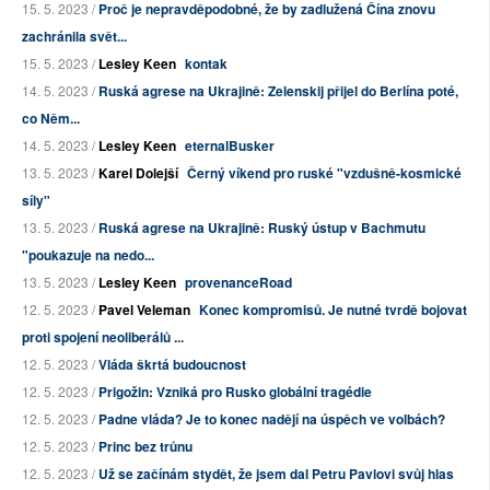
15. 5. 2023 /
Proč je nepravděpodobné, že by zadlužená Čína znovu
zachránila svět...
15. 5. 2023 /
Lesley Keen
kontak
14. 5. 2023 /
Ruská agrese na Ukrajině: Zelenskij přijel do Berlína poté,
co Něm...
14. 5. 2023 /
Lesley Keen
eternalBusker
13. 5. 2023 /
Karel Dolejší
Černý víkend pro ruské "vzdušně-kosmické
síly"
13. 5. 2023 /
Ruská agrese na Ukrajině: Ruský ústup v Bachmutu
"poukazuje na nedo...
13. 5. 2023 /
Lesley Keen
provenanceRoad
12. 5. 2023 /
Pavel Veleman
Konec kompromisů. Je nutné tvrdě bojovat
proti spojení neoliberálů ...
12. 5. 2023 /
Vláda škrtá budoucnost
12. 5. 2023 /
Prigožin: Vzniká pro Rusko globální tragédie
12. 5. 2023 /
Padne vláda? Je to konec nadějí na úspěch ve volbách?
12. 5. 2023 /
Princ bez trůnu
12. 5. 2023 /
Už se začínám stydět, že jsem dal Petru Pavlovi svůj hlas