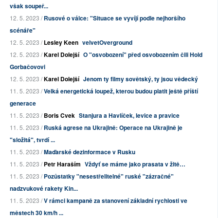
však soupeř...
12. 5. 2023 /
Rusové o válce: "Situace se vyvíjí podle nejhoršího
scénáře"
12. 5. 2023 /
Lesley Keen
velvetOverground
12. 5. 2023 /
Karel Dolejší
O "osvobození" před osvobozením čili Hold
Gorbačovovi
12. 5. 2023 /
Karel Dolejší
Jenom ty filmy sovětský, ty jsou vědecký
11. 5. 2023 /
Velká energetická loupež, kterou budou platit ještě příští
generace
11. 5. 2023 /
Boris Cvek
Stanjura a Havlíček, levice a pravice
11. 5. 2023 /
Ruská agrese na Ukrajině: Operace na Ukrajině je
"složitá", tvrdí ...
11. 5. 2023 /
Maďarské dezinformace v Rusku
11. 5. 2023 /
Petr Haraším
Vždyť se máme jako prasata v žitě…
11. 5. 2023 /
Pozůstatky "nesestřelitelné" ruské "zázračné"
nadzvukové rakety Kin...
11. 5. 2023 /
V rámci kampaně za stanovení základní rychlosti ve
městech 30 km/h ...