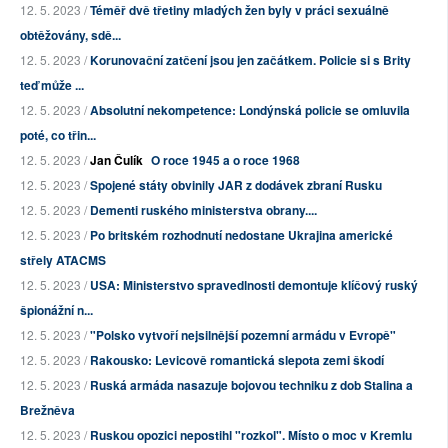
12. 5. 2023 /
Téměř dvě třetiny mladých žen byly v práci sexuálně
obtěžovány, sdě...
12. 5. 2023 /
Korunovační zatčení jsou jen začátkem. Policie si s Brity
teď může ...
12. 5. 2023 /
Absolutní nekompetence: Londýnská policie se omluvila
poté, co třin...
12. 5. 2023 /
Jan Čulík
O roce 1945 a o roce 1968
12. 5. 2023 /
Spojené státy obvinily JAR z dodávek zbraní Rusku
12. 5. 2023 /
Dementi ruského ministerstva obrany....
12. 5. 2023 /
Po britském rozhodnutí nedostane Ukrajina americké
střely ATACMS
12. 5. 2023 /
USA: Ministerstvo spravedlnosti demontuje klíčový ruský
špionážní n...
12. 5. 2023 /
"Polsko vytvoří nejsilnější pozemní armádu v Evropě"
12. 5. 2023 /
Rakousko: Levicově romantická slepota zemi škodí
12. 5. 2023 /
Ruská armáda nasazuje bojovou techniku z dob Stalina a
Brežněva
12. 5. 2023 /
Ruskou opozici nepostihl "rozkol". Místo o moc v Kremlu