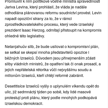
Promluvili k nim politikové včetně ministra spravedlnosti
Jariva Levina, který prohlásil, že vláda je nadále
odhodlána plánovanou reformu soudnictví provést. Levin
napadl opoziční strany za to, že v rámci
zprostředkovatelského procesu, který vede izraelský
prezident Isaac Herzog, odmítají přistoupit na kompromis
ohledně této legislativy.
Netanjahuův slib, že bude usilovat o kompromisní plán,
se setkal se skepsí mnoha představitelů opozice i
běžných Izraelců. Důvodem jsou přinejmenším zčásti
sliby vládních ministrů, že opatření tak či onak prosadí, a
jejich nepřátelská rétorika vůči nejvyššímu soudu a
milionům Izraelců, kteří chtějí reformě zabránit.
Desetitisíce Izraelců vyšly o uplynulém víkendu opět do
ulic, již sedmnáctý týden po sobě, kdy lidé masově
protestují proti plánu, který podle mnohých podkopává
izraelskou demokracii.