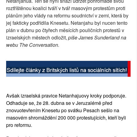
Netanjahua. Ten se nyní snaží udržet pohromadě svou
roztříštěnou koalici tváří v tvář masovým protestům proti
plánům jeho vlády na reformu soudnictví v zemi, která by
jej fakticky podřídila Knesetu. Netanjahu byl nucen tento
plán v dubnu po čtyřech měsících pouličních protestů v
izraelských městech odložit,
píše James Sunderland na
webu The Conversation.
Avšak izraelská pravice Netanhajuovy kroky podporuje.
Odhaduje se, že 28. dubna se v Jeruzalémě před
znovuotevřením Knesetu po svátku Pesach sešlo na
masovém shromáždění 200 000 protestujících, kteří byli
pro reformu.