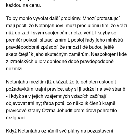
každou na cenu.
To by mohlo vyvolat další problémy. Mnozí protestující
mají pocit, že Netanjahuovi, muži proslulému tím, že vráží
nůž do zad i svým spojencům, nelze věřit. I kdyby se
premiér pokusil situaci zmírnit, postoj řady jeho ministrů
pravděpodobně způsobí, že mnozí lidé budou ještě
skeptičtější k jeho skutečným záměrům. Nespokojení lidé
z izraelských ulic v dohledné době pravděpodobně
nezmizí.
Netanjahu mezitím již ukázal, že je ochoten ustoupit
požadavkům krajní pravice, aby si ji udržel na své straně
- i když se v jejich vzájemných vztazích začínají
objevovat trhliny; třeba poté, co několik členů krajně
pravicové strany Otzma Jehudit premiérovi pohrozilo
rezignací.
Když Netanjahu oznámil své plány na pozastavení