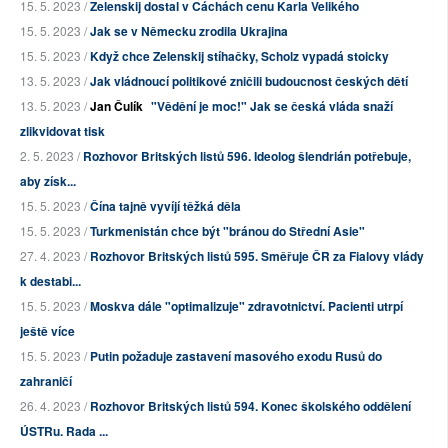
15. 5. 2023 /
Zelenskij dostal v Cáchách cenu Karla Velikého
15. 5. 2023 /
Jak se v Německu zrodila Ukrajina
15. 5. 2023 /
Když chce Zelenskij stíhačky, Scholz vypadá stoicky
13. 5. 2023 /
Jak vládnoucí politikové zničili budoucnost českých dětí
13. 5. 2023 /
Jan Čulík
"Vědění je moc!" Jak se česká vláda snaží
zlikvidovat tisk
2. 5. 2023 /
Rozhovor Britských listů 596. Ideolog šlendrián potřebuje,
aby získ...
15. 5. 2023 /
Čína tajně vyvíjí těžká děla
15. 5. 2023 /
Turkmenistán chce být "bránou do Střední Asie"
27. 4. 2023 /
Rozhovor Britských listů 595. Směřuje ČR za Fialovy vlády
k destabi...
15. 5. 2023 /
Moskva dále "optimalizuje" zdravotnictví. Pacienti utrpí
ještě více
15. 5. 2023 /
Putin požaduje zastavení masového exodu Rusů do
zahraničí
26. 4. 2023 /
Rozhovor Britských listů 594. Konec školského oddělení
ÚSTRu. Rada ...