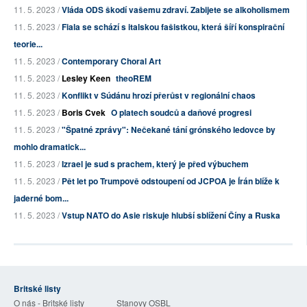
11. 5. 2023 /
Vláda ODS škodí vašemu zdraví. Zabijete se alkoholismem
11. 5. 2023 /
Fiala se schází s italskou fašistkou, která šíří konspirační
teorie...
11. 5. 2023 /
Contemporary Choral Art
11. 5. 2023 /
Lesley Keen
theoREM
11. 5. 2023 /
Konflikt v Súdánu hrozí přerůst v regionální chaos
11. 5. 2023 /
Boris Cvek
O platech soudců a daňové progresi
11. 5. 2023 /
"Špatné zprávy": Nečekané tání grónského ledovce by
mohlo dramatick...
11. 5. 2023 /
Izrael je sud s prachem, který je před výbuchem
11. 5. 2023 /
Pět let po Trumpově odstoupení od JCPOA je Írán blíže k
jaderné bom...
11. 5. 2023 /
Vstup NATO do Asie riskuje hlubší sblížení Číny a Ruska
Britské listy
O nás - Britské listy
Stanovy OSBL