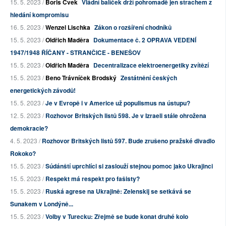
15. 5. 2023 /
Boris Cvek
Vládní balíček drží pohromadě jen strachem z
hledání kompromisu
16. 5. 2023 /
Wenzel Lischka
Zákon o rozšíření chodníků
15. 5. 2023 /
Oldřich Maděra
Dokumentace č. 2 OPRAVA VEDENÍ
1947/1948 ŘÍČANY - STRANČICE - BENEŠOV
15. 5. 2023 /
Oldřich Maděra
Decentralizace elektroenergetiky zvítězí
15. 5. 2023 /
Beno Trávníček Brodský
Zestátnění českých
energetických závodů!
15. 5. 2023 /
Je v Evropě i v Americe už populismus na ústupu?
12. 5. 2023 /
Rozhovor Britských listů 598. Je v Izraeli stále ohrožena
demokracie?
4. 5. 2023 /
Rozhovor Britských listů 597. Bude zrušeno pražské divadlo
Rokoko?
15. 5. 2023 /
Súdánští uprchlíci si zaslouží stejnou pomoc jako Ukrajinci
15. 5. 2023 /
Respekt má respekt pro fašisty?
15. 5. 2023 /
Ruská agrese na Ukrajině: Zelenskij se setkává se
Sunakem v Londýně...
15. 5. 2023 /
Volby v Turecku: Zřejmě se bude konat druhé kolo