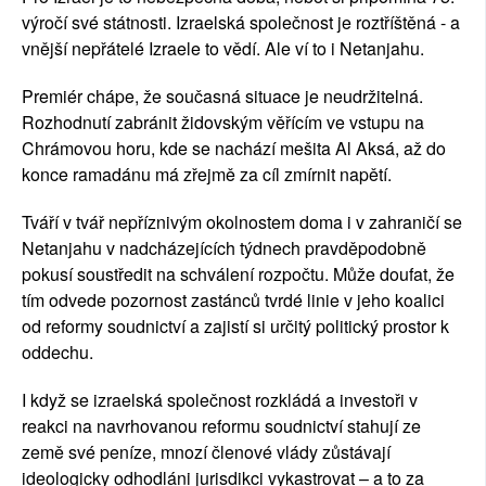
výročí své státnosti. Izraelská společnost je roztříštěná - a
vnější nepřátelé Izraele to vědí. Ale ví to i Netanjahu.
Premiér chápe, že současná situace je neudržitelná.
Rozhodnutí zabránit židovským věřícím ve vstupu na
Chrámovou horu, kde se nachází mešita Al Aksá, až do
konce ramadánu má zřejmě za cíl zmírnit napětí.
Tváří v tvář nepříznivým okolnostem doma i v zahraničí se
Netanjahu v nadcházejících týdnech pravděpodobně
pokusí soustředit na schválení rozpočtu. Může doufat, že
tím odvede pozornost zastánců tvrdé linie v jeho koalici
od reformy soudnictví a zajistí si určitý politický prostor k
oddechu.
I když se izraelská společnost rozkládá a investoři v
reakci na navrhovanou reformu soudnictví stahují ze
země své peníze, mnozí členové vlády zůstávají
ideologicky odhodláni jurisdikci vykastrovat – a to za