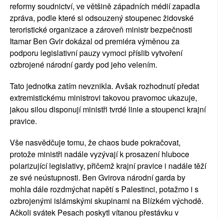
reformy soudnictví, ve většině západních médií zapadla
zpráva, podle které si
odsouzený stoupenec židovské
teroristické organizace a zároveň
ministr bezpečnosti
Itamar Ben Gvir dokázal od premiéra výměnou za
podporu legislativní pauzy
vymoci
příslib vytvoření
ozbrojené národní gardy pod jeho velením.
Tato jednotka zatím nevznikla. Avšak rozhodnutí předat
extremistickému ministrovi takovou pravomoc ukazuje,
jakou silou disponují ministři tvrdé linie a stoupenci krajní
pravice.
Vše nasvědčuje tomu, že chaos bude pokračovat,
protože ministři nadále vyzývají k prosazení hluboce
polarizující legislativy, přičemž krajní pravice i nadále těží
ze své neústupnosti. Ben Gvirova národní garda by
mohla dále rozdmýchat napětí s Palestinci, potažmo i s
ozbrojenými islámskými skupinami na Blízkém východě.
Ačkoli svátek Pesach poskytl vítanou přestávku v