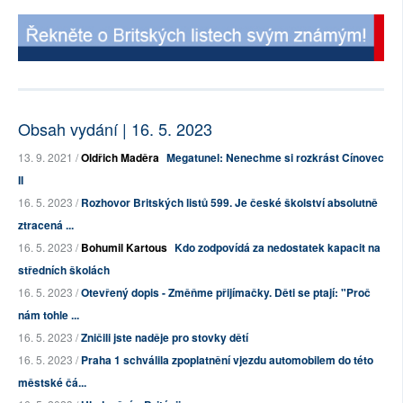
Obsah vydání | 16. 5. 2023
13. 9. 2021 /
Oldřich Maděra
Megatunel: Nenechme si rozkrást Cínovec
II
16. 5. 2023 /
Rozhovor Britských listů 599. Je české školství absolutně
ztracená ...
16. 5. 2023 /
Bohumil Kartous
Kdo zodpovídá za nedostatek kapacit na
středních školách
16. 5. 2023 /
Otevřený dopis - Změňme přijímačky. Děti se ptají: "Proč
nám tohle ...
16. 5. 2023 /
Zničili jste naděje pro stovky dětí
16. 5. 2023 /
Praha 1 schválila zpoplatnění vjezdu automobilem do této
městské čá...