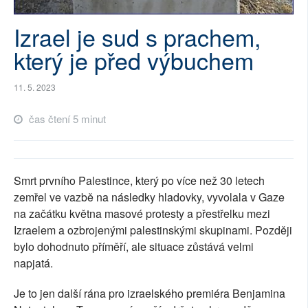
SOCIÁLNÍ SÍTĚ
Izrael je sud s prachem,
RUBRIKY
který je před výbuchem
PLNÁ VERZE STRÁNEK
11. 5. 2023
čas čtení 5 minut
Smrt prvního Palestince, který po více než 30 letech
zemřel ve vazbě na následky hladovky, vyvolala v Gaze
na začátku května masové protesty a přestřelku mezi
Izraelem a ozbrojenými palestinskými skupinami. Později
bylo dohodnuto příměří, ale situace zůstává velmi
napjatá.
Je to jen další rána pro izraelského premiéra Benjamina