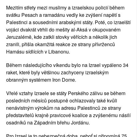
Mezitím střety mezi muslimy a izraelskou policií během
svátku Pesach a ramadánu vedly ke zvýšení napětí s
Palestinci a sousedními arabskými státy. Poté, co izraelští
vojáci dvakrát vtrhli do mešity al-Aksá v okupovaném
Jeruzalémě, kde zatkli stovky věřících a několik jich
zranili, přišla okamžitá reakce ze strany přívrženců
Hamásu sídlících v Libanonu.
Během následujícího víkendu bylo na Izrael vypáleno 34
raket, které byly
většinou
zachyceny izraelským
obranným systémem Iron Dome.
Vřelé vztahy Izraele se státy Perského zálivu se během
posledních měsíců postupně ochlazovaly také kvůli
nenávistným výrokům na adresu Palestinců ze strany
představitelů krajně pravicové koalice a zvýšenému násilí
osadníků na Západním břehu Jordánu.
Pro Izrael je to nebezpečná doba, neboť si připomíná 75.