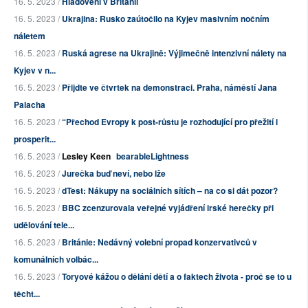
16. 5. 2023 /
Hladovění v Británii
16. 5. 2023 /
Ukrajina: Rusko zaútočilo na Kyjev masivním nočním
náletem
16. 5. 2023 /
Ruská agrese na Ukrajině: Výjimečně intenzivní nálety na
Kyjev v n...
16. 5. 2023 /
Přijdte ve čtvrtek na demonstraci. Praha, náměstí Jana
Palacha
16. 5. 2023 /
“Přechod Evropy k post-růstu je rozhodující pro přežití i
prosperit...
16. 5. 2023 /
Lesley Keen
bearableLightness
16. 5. 2023 /
Jurečka buď neví, nebo lže
16. 5. 2023 /
dTest: Nákupy na sociálních sítích – na co si dát pozor?
16. 5. 2023 /
BBC zcenzurovala veřejné vyjádření irské herečky při
udělování tele...
16. 5. 2023 /
Británie: Nedávný volební propad konzervativců v
komunálních volbác...
16. 5. 2023 /
Toryové kážou o dělání dětí a o faktech života - proč se to u
těcht...