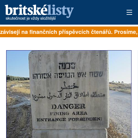
závisejí na finančních příspěvcích čtenářů. Prosíme, p
PŘIHLÁSIT
AKTUÁLNÍ VYDÁNÍ
ARCHIV
ROZHOVORY
TÉMATA
NEJČTENĚJŠÍ ZA 7 DNÍ
AUTOŘI
PŘÍSPĚVKY NA PROVOZ