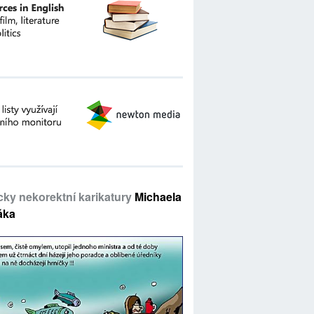
icky nekorektní karikatury
Michaela
áka