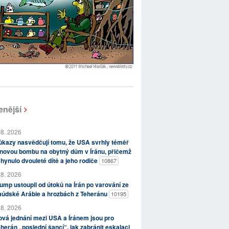
enější
 8. 2026
kazy nasvědčují tomu, že USA svrhly téměř
novou bombu na obytný dům v Íránu, přičemž
hynulo dvouleté dítě a jeho rodiče
10867
 8. 2026
ump ustoupil od útoků na Írán po varování ze
aúdské Arábie a hrozbách z Teheránu
10195
 8. 2026
vá jednání mezi USA a Íránem jsou pro
herán „poslední šancí“, jak zabránit eskalaci