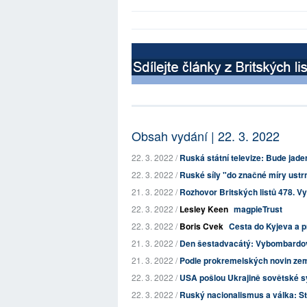
Obsah vydání | 22. 3. 2022
22. 3. 2022 /
Ruská státní televize: Bude jade
22. 3. 2022 /
Ruské síly "do značné míry ustrnu
21. 3. 2022 /
Rozhovor Britských listů 478. V
22. 3. 2022 /
Lesley Keen
magpieTrust
22. 3. 2022 /
Boris Cvek
Cesta do Kyjeva a p
21. 3. 2022 /
Den šestadvacátý: Vybombardov
21. 3. 2022 /
Podle prokremelských novin zemř
22. 3. 2022 /
USA pošlou Ukrajině sovětské s
22. 3. 2022 /
Ruský nacionalismus a válka: Stal