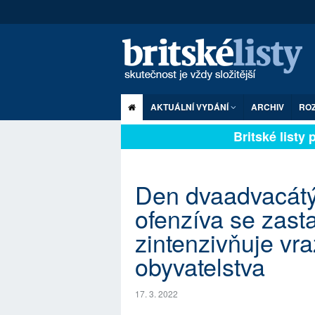
AKTUÁLNÍ VYDÁNÍ
ARCHIV
RO
Britské listy pl
Den dvaadvacát
ofenzíva se zasta
zintenzivňuje vra
obyvatelstva
17. 3. 2022