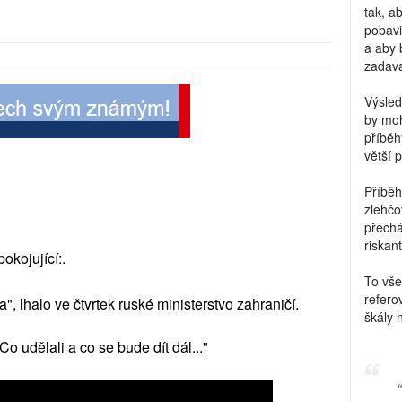
tak, a
pobavi
a aby 
zadava
Výsled
by moh
příběh
větší 
Příběh
zlehčo
přechá
riskant
okojující:.
To vše
refero
lhalo ve čtvrtek ruské ministerstvo zahraničí.
škály 
 Co udělali a co se bude dít dál..."