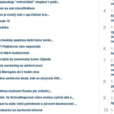
ůsobuje "mimořádné" oteplení v polár...
vá
em se stal starožitníkem
7.
č je český stát v uprchlické kriz...
Kl
od
oda 10
4.
dnáška
Op
Am
 chudoby spadnou další tisíce senio...
i
í? Pojišťovna vám nepomůže
4.
ává lidem budoucnost
In
Ukrajině by znamenaly konec Západu
2.
P
dný marketing na udržení moci
za
í Mariupolu do 5 hodin ráno
s
a umělecká škola, kde se skrývalo 400...
5.
Zá
inou možností Ruska jak zvítězit j...
4
ině: Ve Schrodingerově válce mohou vyhrát obě s...
3.
S
at tu stále větší potřebnost a zároveň bezmocnost ...
4.
obusáci se zachovali otřesně