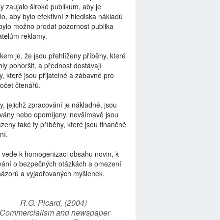
by zaujalo široké publikum, aby je
lo, aby bylo efektivní z hlediska nákladů
bylo možno prodat pozornost publika
telům reklamy.
kem je, že jsou přehlíženy příběhy, které
ly pohoršit, a přednost dostávají
y, které jsou přijatelné a zábavné pro
počet čtenářů.
y, jejichž zpracování je nákladné, jsou
vány nebo opomíjeny, nevšímavě jsou
zeny také ty příběhy, které jsou finančně
ní.
 vede k homogenizaci obsahu novin, k
vání o bezpečných otázkách a omezení
názorů a vyjadřovaných myšlenek.
R.G. Picard, (2004)
“Commercialism and newspaper