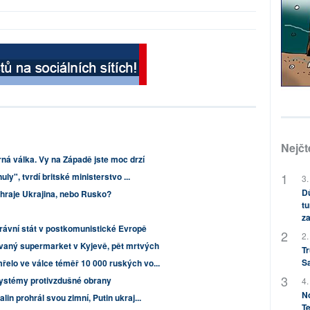
Nejčt
rná válka. Vy na Západě jste moc drzí
ly", tvrdí britské ministerstvo ...
3.
Dů
yhraje Ukrajina, nebo Rusko?
tu
za
rávní stát v postkomunistické Evropě
2.
aný supermarket v Kyjevě, pět mrtvých
Tr
S
elo ve válce téměř 10 000 ruských vo...
ystémy protivzdušné obrany
4.
No
in prohrál svou zimní, Putin ukraj...
Te