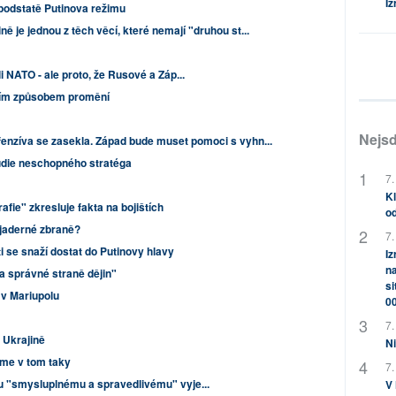
Iz
 podstatě Putinova režimu
ině je jednou z těch věcí, které nemají "druhou st...
i NATO - ale proto, že Rusové a Záp...
ním způsobem promění
Nejsd
fenzíva se zasekla. Západ bude muset pomoci s vyhn...
tudie neschopného stratéga
7.
Kl
afie" zkresluje fakta na bojištích
od
 jaderné zbraně?
7.
i se snaží dostat do Putinovy hlavy
Iz
na
na správné straně dějin"
si
 v Mariupolu
0
7.
 Ukrajině
Ni
me v tom taky
7.
u "smysluplnému a spravedlivému" vyje...
V