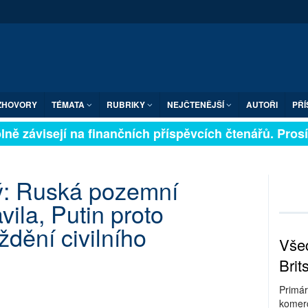
ZHOVORY
TÉMATA
RUBRIKY
NEJČTENĚJŠÍ
AUTOŘI
PŘÍ
ně závisejí na finančních příspěvcích čtenářů. Prosíme
ý: Ruská pozemní
vila, Putin proto
ždění civilního
Všec
Brit
Primár
komerc