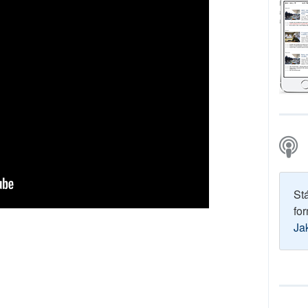
St
for
Ja