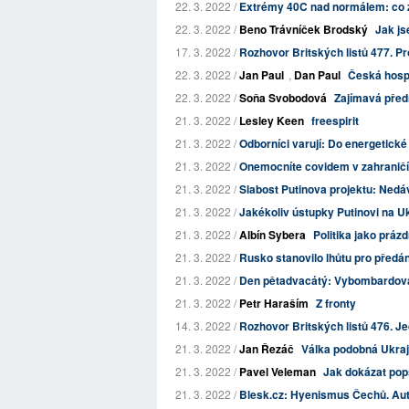
22. 3. 2022 /
Extrémy 40C nad normálem: co zp
22. 3. 2022 /
Beno Trávníček Brodský
Jak js
17. 3. 2022 /
Rozhovor Britských listů 477. Pro
22. 3. 2022 /
Jan Paul
,
Dan Paul
Česká hosp
22. 3. 2022 /
Soňa Svobodová
Zajímavá pře
21. 3. 2022 /
Lesley Keen
freespirit
21. 3. 2022 /
Odborníci varují: Do energetické
21. 3. 2022 /
Onemocníte covidem v zahranič
21. 3. 2022 /
Slabost Putinova projektu: Ned
21. 3. 2022 /
Jakékoliv ústupky Putinovi na 
21. 3. 2022 /
Albín Sybera
Politika jako práz
21. 3. 2022 /
Rusko stanovilo lhůtu pro předán
21. 3. 2022 /
Den pětadvacátý: Vybombardován
21. 3. 2022 /
Petr Haraším
Z fronty
14. 3. 2022 /
Rozhovor Britských listů 476. Jed
21. 3. 2022 /
Jan Řezáč
Válka podobná Ukraj
21. 3. 2022 /
Pavel Veleman
Jak dokázat pops
21. 3. 2022 /
Blesk.cz: Hyenismus Čechů. Aut