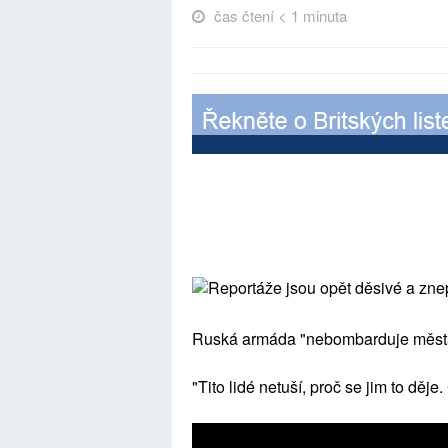
čas čtení < 1 minuta
Reportáže jsou opět děsivé a znep
Ruská armáda "nebombarduje města", 
"Tito lidé netuší, proč se jim to děje.