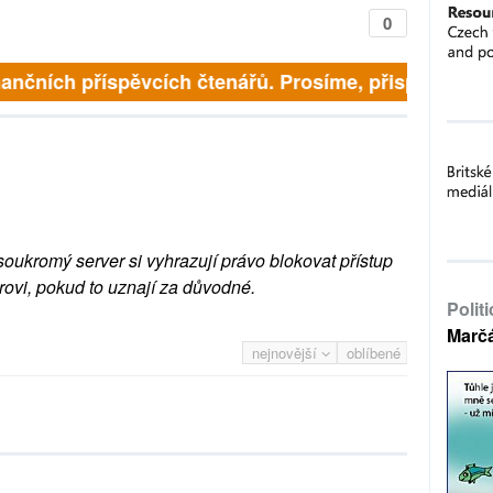
0
inančních příspěvcích čtenářů. Prosíme, přispějte. ➥
soukromý server si vyhrazují právo blokovat přístup
rovi, pokud to uznají za důvodné.
Polit
Marč
nejnovější
oblíbené