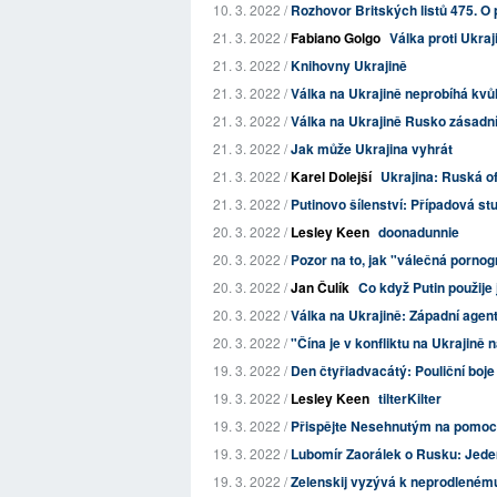
10. 3. 2022 /
Rozhovor Britských listů 475. O
21. 3. 2022 /
Fabiano Golgo
Válka proti Ukraj
21. 3. 2022 /
Knihovny Ukrajině
21. 3. 2022 /
Válka na Ukrajině neprobíhá kvůl
21. 3. 2022 /
Válka na Ukrajině Rusko zásad
21. 3. 2022 /
Jak může Ukrajina vyhrát
21. 3. 2022 /
Karel Dolejší
Ukrajina: Ruská o
21. 3. 2022 /
Putinovo šílenství: Případová s
20. 3. 2022 /
Lesley Keen
doonadunnie
20. 3. 2022 /
Pozor na to, jak "válečná pornogr
20. 3. 2022 /
Jan Čulík
Co když Putin použije
20. 3. 2022 /
Válka na Ukrajině: Západní agent
20. 3. 2022 /
"Čína je v konfliktu na Ukrajině 
19. 3. 2022 /
Den čtyřiadvacátý: Pouliční boje
19. 3. 2022 /
Lesley Keen
tilterKilter
19. 3. 2022 /
Přispějte Nesehnutým na pomoc
19. 3. 2022 /
Lubomír Zaorálek o Rusku: Jede
19. 3. 2022 /
Zelenskij vyzývá k neprodleném