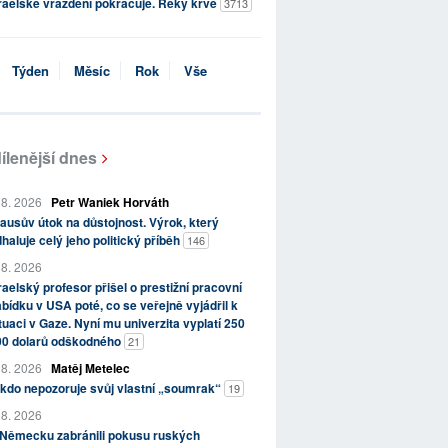
raelské vraždění pokračuje. Řeky krve
3713
Týden
Měsíc
Rok
Vše
ílenější dnes
 8. 2026
Petr Waniek Horváth
ausův útok na důstojnost. Výrok, který
haluje celý jeho politický příběh
146
 8. 2026
raelský profesor přišel o prestižní pracovní
bídku v USA poté, co se veřejně vyjádřil k
tuaci v Gaze. Nyní mu univerzita vyplatí 250
00 dolarů odškodného
21
 8. 2026
Matěj Metelec
kdo nepozoruje svůj vlastní „soumrak“
19
 8. 2026
 Německu zabránili pokusu ruských