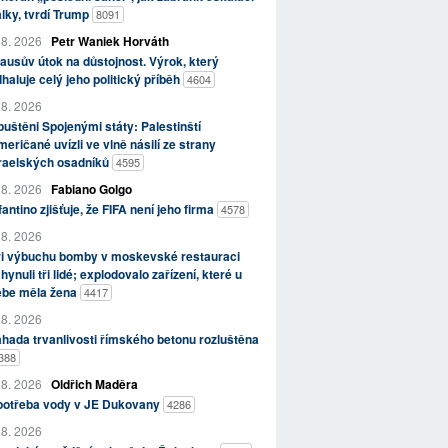
lky, tvrdí Trump
8091
 8. 2026
Petr Waniek Horváth
ausův útok na důstojnost. Výrok, který
haluje celý jeho politický příběh
4604
 8. 2026
uštěni Spojenými státy: Palestinští
eričané uvízli ve vlně násilí ze strany
zraelských osadníků
4595
 8. 2026
Fabiano Golgo
fantino zjišťuje, že FIFA není jeho firma
4578
 8. 2026
ři výbuchu bomby v moskevské restauraci
hynuli tři lidé; explodovalo zařízení, které u
ebe měla žena
4417
 8. 2026
hada trvanlivosti římského betonu rozluštěna
388
 8. 2026
Oldřich Maděra
potřeba vody v JE Dukovany
4286
 8. 2026