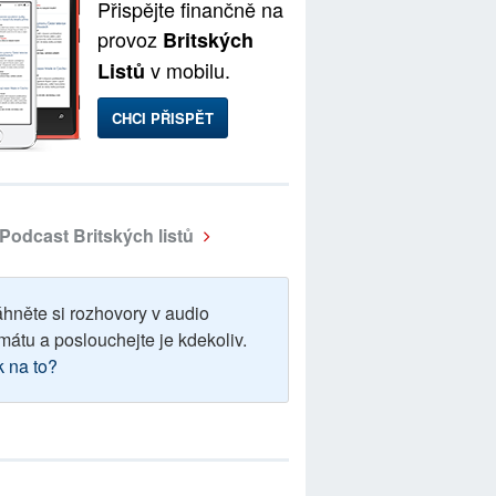
Přispějte finančně na
provoz
Britských
v mobilu.
Listů
CHCI PŘISPĚT
Podcast Britských listů
áhněte si rozhovory v audio
mátu a poslouchejte je kdekoliv.
k na to?