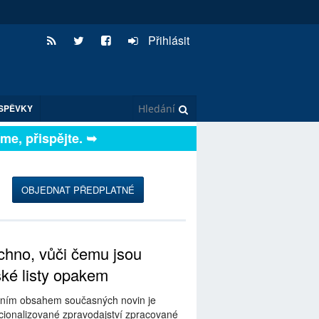
Přihlásit
SPĚVKY
, přispějte. ➥
OBJEDNAT PŘEDPLATNÉ
hno, vůči čemu jsou
ské listy opakem
ním obsahem současných novin je
ionalizované zpravodajství zpracované