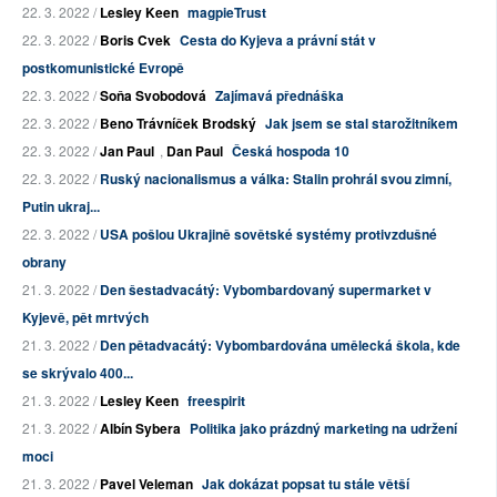
22. 3. 2022 /
Lesley Keen
magpieTrust
22. 3. 2022 /
Boris Cvek
Cesta do Kyjeva a právní stát v
postkomunistické Evropě
22. 3. 2022 /
Soňa Svobodová
Zajímavá přednáška
22. 3. 2022 /
Beno Trávníček Brodský
Jak jsem se stal starožitníkem
22. 3. 2022 /
Jan Paul
,
Dan Paul
Česká hospoda 10
22. 3. 2022 /
Ruský nacionalismus a válka: Stalin prohrál svou zimní,
Putin ukraj...
22. 3. 2022 /
USA pošlou Ukrajině sovětské systémy protivzdušné
obrany
21. 3. 2022 /
Den šestadvacátý: Vybombardovaný supermarket v
Kyjevě, pět mrtvých
21. 3. 2022 /
Den pětadvacátý: Vybombardována umělecká škola, kde
se skrývalo 400...
21. 3. 2022 /
Lesley Keen
freespirit
21. 3. 2022 /
Albín Sybera
Politika jako prázdný marketing na udržení
moci
21. 3. 2022 /
Pavel Veleman
Jak dokázat popsat tu stále větší