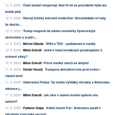
12. 5. 2020 /
Čeští senioři nesportují. Nad 55 let se pravidelně hýbe jen
každý pátý
12. 5. 2020 /
Slavný britský televizní moderátor: Nevykládejte mi tady,
že útočím...
12. 5. 2020 /
Trump reagoval na otázku novinářky hysterickým
záchvatem a zrušil t...
12. 5. 2020 /
Michal Giboda
WHO a TDR – podobností a rozdíly
12. 5. 2020 /
Miloš Dokulil
Ještě k hned neviděným předstupňům 2.
světové války?
12. 5. 2020 /
Miloš Dokulil
Přece matika všech se dotýká!
11. 5. 2020 /
Daniel Veselý
Trumpova demoliční četa proti světu i
vlastní zemi
11. 5. 2020 /
Odstranění Putina "by mohlo vyhlídky Ukrajiny a Běloruska
dokonce j...
11. 5. 2020 /
Miloš Dokulil
Jak nám v našem konání spásná víra
zakotví?
11. 5. 2020 /
Fabiano Golgo
Arbeit macht Frei - Bolsonaro použil v
oficiálním komuniké nacistic...