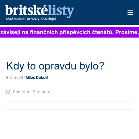
závisejí na finančních příspěvcích čtenářů. Prosíme, 
PŘIHLÁSIT
AKTUÁLNÍ VYDÁNÍ
ARCHIV
Kdy to opravdu bylo?
ROZHOVORY
8. 5. 2020 /
Miloš Dokulil
TÉMATA
čas čtení 3 minuty
NEJČTENĚJŠÍ ZA 7 DNÍ
AUTOŘI
PŘÍSPĚVKY NA PROVOZ