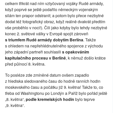
celkem třikrát nad ním vztyčovaný vojáky Rudé armády,
když poprvé se ještě podařilo německým vojenským
silám ten prapor odstranit; a potom bylo přece nezbytné
dodat též fotografický obraz, když reálně dvakrát předtím
vše proběhlo v noci!). Čili jako kdyby bylo tehdy nezbytné
konec 2. světové války v Evropě spojit zároveň
s triumfem Rudé armády dobytím Berlína
. Takže
s ohledem na nepřehlédnutelného spojence z východu
jeho západní partneři souhlasili
s opakováním
kapitulačního procesu v Berlíně
, k němuž došlo krátce
před půlnocí 8. května.
To posléze zde zmíněné datum ovšem zapadlo
z hlediska sledovaného času do hodně ranních hodin
moskevského času a počátku již 9. května! Takže to, co
třeba od Washingtonu po Londýn a Paříž bylo pořád ještě
„8. května“,
podle kremelských hodin
bylo teprve
„9. května“.