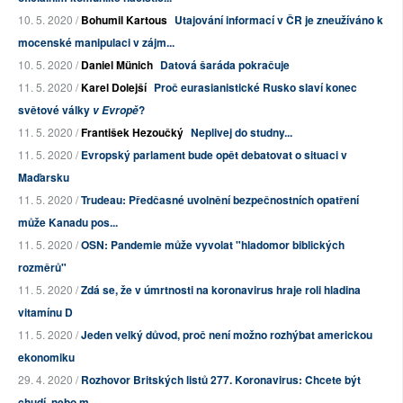
10. 5. 2020 /
Bohumil Kartous
Utajování informací v ČR je zneužíváno k
mocenské manipulaci v zájm...
10. 5. 2020 /
Daniel Münich
Datová šaráda pokračuje
11. 5. 2020 /
Karel Dolejší
Proč eurasianistické Rusko slaví konec
světové války
?
v Evropě
11. 5. 2020 /
František Hezoučký
Neplivej do studny...
11. 5. 2020 /
Evropský parlament bude opět debatovat o situaci v
Maďarsku
11. 5. 2020 /
Trudeau: Předčasné uvolnění bezpečnostních opatření
může Kanadu pos...
11. 5. 2020 /
OSN: Pandemie může vyvolat "hladomor biblických
rozměrů"
11. 5. 2020 /
Zdá se, že v úmrtnosti na koronavirus hraje roli hladina
vitamínu D
11. 5. 2020 /
Jeden velký důvod, proč není možno rozhýbat americkou
ekonomiku
29. 4. 2020 /
Rozhovor Britských listů 277. Koronavirus: Chcete být
chudí, nebo m...