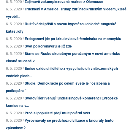
6. 5. 2020 /
Zajímavě zakomplexovaná reakce z Olomouce
6. 5. 2020 /
Truchlení v Americe: Trump zuří nad kritickým videem, které
vyrobil...
6. 5. 2020 /
Ruští vědci přišli s novou hypotézou ohledně tunguské
katastrofy
6. 5. 2020 /
Erdoganovi jde po krku levicová feministka na motocyklu
6. 5. 2020 /
Svět po koronaviru je již zde
6. 5. 2020 /
Stane se Rusko skutečným poraženým v nové americko-
čínské studené v...
6. 5. 2020 /
Emise oxidu uhličitého z vysychajících vnitrozemských
vodních ploch...
6. 5. 2020 /
Studie: Demokracie po celém světě je "oslabena a
podkopána"
6. 5. 2020 /
Světoví lídři věnují fundraisingové konferenci Evropské
komise na v...
6. 5. 2020 /
Proč si populisté přejí multipolární svět
6. 5. 2020 /
Vyrovnávaly se předchozí civilizace s kňouraly tímto
způsobem?