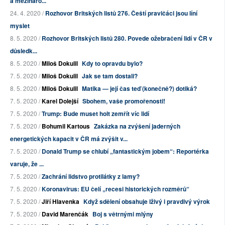
a mezináro...
24. 4. 2020 /
Rozhovor Britských listů 276. Čeští pravičáci jsou líní
myslet
8. 5. 2020 /
Rozhovor Britských listů 280. Povede ožebračení lidí v ČR v
důsledk...
8. 5. 2020 /
Miloš Dokulil
Kdy to opravdu bylo?
7. 5. 2020 /
Miloš Dokulil
Jak se tam dostali?
8. 5. 2020 /
Miloš Dokulil
Matika — její čas teď (konečně?) dotiká?
7. 5. 2020 /
Karel Dolejší
Sbohem, vaše promořenosti!
7. 5. 2020 /
Trump: Bude muset holt zemřít víc lidí
7. 5. 2020 /
Bohumil Kartous
Zakázka na zvýšení jaderných
energetických kapacit v ČR má zvýšit v...
7. 5. 2020 /
Donald Trump se chlubí „fantastickým jobem“: Reportérka
varuje, že ...
7. 5. 2020 /
Zachrání lidstvo protilátky z lamy?
7. 5. 2020 /
Koronavirus: EU čelí „recesi historických rozměrů“
7. 5. 2020 /
Jiří Hlavenka
Když sdělení obsahuje lživý i pravdivý výrok
7. 5. 2020 /
David Marenčák
Boj s větrnými mlýny