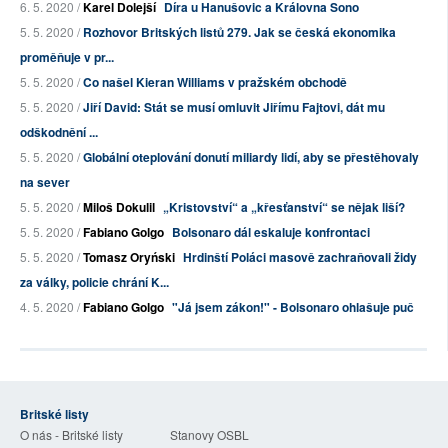
6. 5. 2020 /
Karel Dolejší
Díra u Hanušovic a Královna Sono
5. 5. 2020 /
Rozhovor Britských listů 279. Jak se česká ekonomika
proměňuje v pr...
5. 5. 2020 /
Co našel Kieran Williams v pražském obchodě
5. 5. 2020 /
Jiří David: Stát se musí omluvit Jiřímu Fajtovi, dát mu
odškodnění ...
5. 5. 2020 /
Globální oteplování donutí miliardy lidí, aby se přestěhovaly
na sever
5. 5. 2020 /
Miloš Dokulil
„Kristovství“ a „křesťanství“ se nějak liší?
5. 5. 2020 /
Fabiano Golgo
Bolsonaro dál eskaluje konfrontaci
5. 5. 2020 /
Tomasz Oryński
Hrdinští Poláci masově zachraňovali židy
za války, policie chrání K...
4. 5. 2020 /
Fabiano Golgo
"Já jsem zákon!" - Bolsonaro ohlašuje puč
Britské listy
O nás - Britské listy
Stanovy OSBL