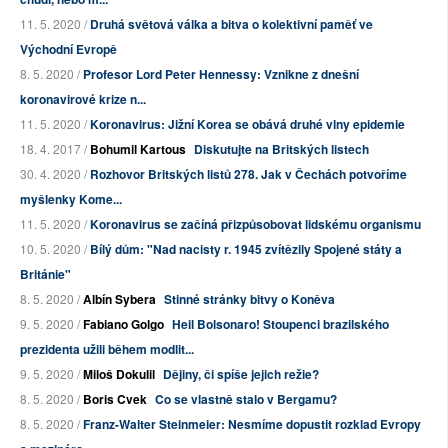
11. 5. 2020 /
Druhá světová válka a bitva o kolektivní paměť ve
Východní Evropě
8. 5. 2020 /
Profesor Lord Peter Hennessy: Vznikne z dnešní
koronavirové krize n...
11. 5. 2020 /
Koronavirus: Jižní Korea se obává druhé vlny epidemie
18. 4. 2017 /
Bohumil Kartous
Diskutujte na Britských listech
30. 4. 2020 /
Rozhovor Britských listů 278. Jak v Čechách potvoříme
myšlenky Kome...
11. 5. 2020 /
Koronavirus se začíná přizpůsobovat lidskému organismu
10. 5. 2020 /
Bílý dům: "Nad nacisty r. 1945 zvítězily Spojené státy a
Británie"
8. 5. 2020 /
Albín Sybera
Stinné stránky bitvy o Koněva
9. 5. 2020 /
Fabiano Golgo
Heil Bolsonaro! Stoupenci brazilského
prezidenta užili během modlit...
9. 5. 2020 /
Miloš Dokulil
Dějiny, či spíše jejich režie?
8. 5. 2020 /
Boris Cvek
Co se vlastně stalo v Bergamu?
8. 5. 2020 /
Franz-Walter Steinmeier: Nesmíme dopustit rozklad Evropy