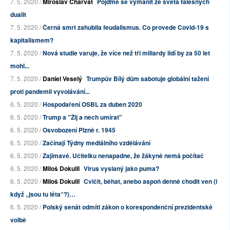
7. 5. 2020 /
Miroslav Charvát
Pojďme se vymanit ze světa falešných
dualit
7. 5. 2020 /
Černá smrt zahubila feudalismus. Co provede Covid-19 s
kapitalismem?
7. 5. 2020 /
Nová studie varuje, že více než tři miliardy lidí by za 50 let
mohl...
7. 5. 2020 /
Daniel Veselý
Trumpův Bílý dům sabotuje globální tažení
proti pandemii vyvolávání...
6. 5. 2020 /
Hospodaření OSBL za duben 2020
6. 5. 2020 /
Trump a "Žij a nech umírat"
6. 5. 2020 /
Osvobození Plzně r. 1945
6. 5. 2020 /
Začínají Týdny mediálního vzdělávání
6. 5. 2020 /
Zajímavé. Učitelku nenapadne, že žákyně nemá počítač
6. 5. 2020 /
Miloš Dokulil
Virus vyslaný jako puma?
6. 5. 2020 /
Miloš Dokulil
Cvičit, běhat, anebo aspoň denně chodit ven (i
když „jsou tu léta“?)…
6. 5. 2020 /
Polský senát odmítl zákon o korespondenční prezidentské
volbě