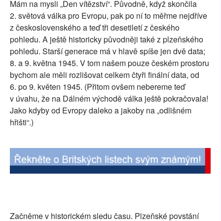
Mám na mysli „Den vítězství“. Původně, když skončila
SOCIÁLNÍ SÍTĚ
2. světová válka pro Evropu, pak po ní to měřme nejdříve
z československého a teď tři desetiletí z českého
RUBRIKY
pohledu. A ještě historicky původněji také z plzeňského
pohledu. Starší generace má v hlavě spíše jen dvě data;
PLNÁ VERZE STRÁNEK
8. a 9. května 1945. V tom našem pouze českém prostoru
bychom ale měli rozlišovat celkem čtyři finální data, od
6. po 9. květen 1945. (Přitom ovšem nebereme teď
v úvahu, že na Dálném východě válka ještě pokračovala!
Jako kdyby od Evropy daleko a jakoby na „odlišném
hřišti“.)
Začněme v historickém sledu času. Plzeňské povstání