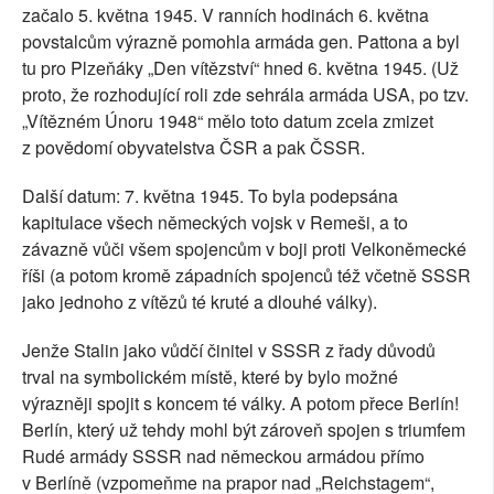
začalo 5. května 1945. V ranních hodinách 6. května
povstalcům výrazně pomohla armáda gen. Pattona a byl
tu pro Plzeňáky „Den vítězství“ hned 6. května 1945. (Už
proto, že rozhodující roli zde sehrála armáda USA, po tzv.
„Vítězném Únoru 1948“ mělo toto datum zcela zmizet
z povědomí obyvatelstva ČSR a pak ČSSR.
Další datum: 7. května 1945. To byla podepsána
kapitulace všech německých vojsk v Remeši, a to
závazně vůči všem spojencům v boji proti Velkoněmecké
říši (a potom kromě západních spojenců též včetně SSSR
jako jednoho z vítězů té kruté a dlouhé války).
Jenže Stalin jako vůdčí činitel v SSSR z řady důvodů
trval na symbolickém místě, které by bylo možné
výrazněji spojit s koncem té války. A potom přece Berlín!
Berlín, který už tehdy mohl být zároveň spojen s triumfem
Rudé armády SSSR nad německou armádou přímo
v Berlíně (vzpomeňme na prapor nad „Reichstagem“,