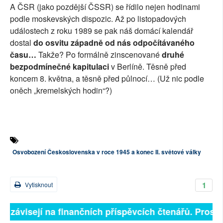
A ČSR (jako pozdější ČSSR) se řídilo nejen hodinami
podle moskevských dispozic. Až po listopadových
událostech z roku 1989 se pak náš domácí kalendář
dostal
do osvitu západně od nás odpočítávaného
času…
Takže? Po formálně zinscenované
druhé
bezpodmínečné kapitulaci
v Berlíně. Těsně před
koncem 8. května, a těsně před půlnocí… (Už nic podle
oněch „kremelských hodin“?)
Osvobození Československa v roce 1945 a konec II. světové války
1
Vytisknout
ně závisejí na finančních příspěvcích čtenářů. Prosíme