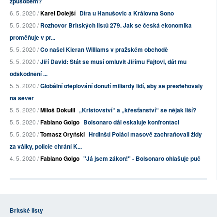
způsobem?
6. 5. 2020 /
Karel Dolejší
Díra u Hanušovic a Královna Sono
5. 5. 2020 /
Rozhovor Britských listů 279. Jak se česká ekonomika
proměňuje v pr...
5. 5. 2020 /
Co našel Kieran Williams v pražském obchodě
5. 5. 2020 /
Jiří David: Stát se musí omluvit Jiřímu Fajtovi, dát mu
odškodnění ...
5. 5. 2020 /
Globální oteplování donutí miliardy lidí, aby se přestěhovaly
na sever
5. 5. 2020 /
Miloš Dokulil
„Kristovství“ a „křesťanství“ se nějak liší?
5. 5. 2020 /
Fabiano Golgo
Bolsonaro dál eskaluje konfrontaci
5. 5. 2020 /
Tomasz Oryński
Hrdinští Poláci masově zachraňovali židy
za války, policie chrání K...
4. 5. 2020 /
Fabiano Golgo
"Já jsem zákon!" - Bolsonaro ohlašuje puč
Britské listy