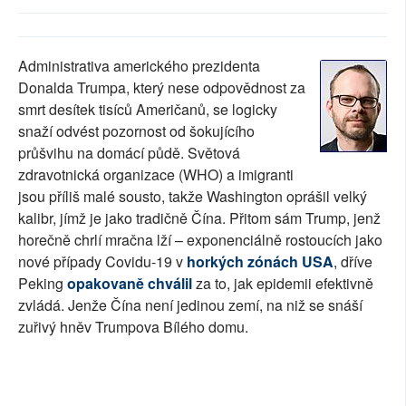
SOCIÁLNÍ SÍTĚ
RUBRIKY
Administrativa amerického prezidenta
Donalda Trumpa, který nese odpovědnost za
PLNÁ VERZE STRÁNEK
smrt desítek tisíců Američanů, se logicky
snaží odvést pozornost od šokujícího
průšvihu na domácí půdě. Světová
zdravotnická organizace (WHO) a imigranti
jsou příliš malé sousto, takže Washington oprášil velký
kalibr, jímž je jako tradičně Čína. Přitom sám Trump, jenž
horečně chrlí mračna lží – exponenciálně rostoucích jako
nové případy Covidu-19 v
horkých zónách USA
, dříve
Peking
opakovaně chválil
za to, jak epidemii efektivně
zvládá. Jenže Čína není jedinou zemí, na niž se snáší
zuřivý hněv Trumpova Bílého domu.