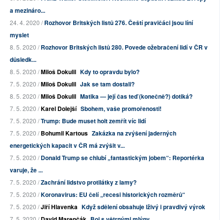
a mezináro...
24. 4. 2020 /
Rozhovor Britských listů 276. Čeští pravičáci jsou líní
myslet
8. 5. 2020 /
Rozhovor Britských listů 280. Povede ožebračení lidí v ČR v
důsledk...
8. 5. 2020 /
Miloš Dokulil
Kdy to opravdu bylo?
7. 5. 2020 /
Miloš Dokulil
Jak se tam dostali?
8. 5. 2020 /
Miloš Dokulil
Matika — její čas teď (konečně?) dotiká?
7. 5. 2020 /
Karel Dolejší
Sbohem, vaše promořenosti!
7. 5. 2020 /
Trump: Bude muset holt zemřít víc lidí
7. 5. 2020 /
Bohumil Kartous
Zakázka na zvýšení jaderných
energetických kapacit v ČR má zvýšit v...
7. 5. 2020 /
Donald Trump se chlubí „fantastickým jobem“: Reportérka
varuje, že ...
7. 5. 2020 /
Zachrání lidstvo protilátky z lamy?
7. 5. 2020 /
Koronavirus: EU čelí „recesi historických rozměrů“
7. 5. 2020 /
Jiří Hlavenka
Když sdělení obsahuje lživý i pravdivý výrok
7. 5. 2020 /
David Marenčák
Boj s větrnými mlýny