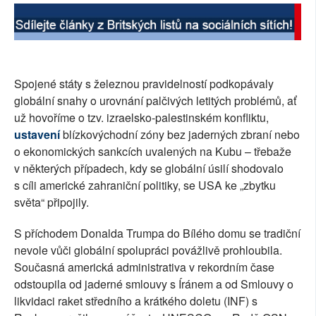
Spojené státy s železnou pravidelností podkopávaly
globální snahy o urovnání palčivých letitých problémů, ať
už hovoříme o tzv. izraelsko-palestinském konfliktu,
ustavení
blízkovýchodní zóny bez jaderných zbraní nebo
o ekonomických sankcích uvalených na Kubu – třebaže
v některých případech, kdy se globální úsilí shodovalo
s cíli americké zahraniční politiky, se USA ke „zbytku
světa“ připojily.
S příchodem Donalda Trumpa do Bílého domu se tradiční
nevole vůči globální spolupráci povážlivě prohloubila.
Současná americká administrativa v rekordním čase
odstoupila od jaderné smlouvy s Íránem a od Smlouvy o
likvidaci raket středního a krátkého doletu (INF) s