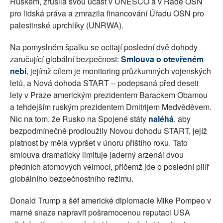
Ruskem, zrušila svou účast v UNESCO a v Radě OSN
pro lidská práva a zmrazila financování Úřadu OSN pro
palestinské uprchlíky (UNRWA).
Na pomyslném špalku se ocitají poslední dvě dohody
zaručující globální bezpečnost:
Smlouva o otevřeném
nebi
, jejímž cílem je monitoring průzkumných vojenských
letů, a Nová dohoda START – podepsaná před deseti
lety v Praze americkým prezidentem Barackem Obamou
a tehdejším ruským prezidentem Dmitrijem Medvěděvem.
Nic na tom, že Rusko na Spojené státy
naléhá
, aby
bezpodmínečně prodloužily Novou dohodu START, jejíž
platnost by měla vypršet v únoru příštího roku. Tato
smlouva dramaticky limituje jaderný arzenál dvou
předních atomových velmocí, přičemž jde o poslední pilíř
globálního bezpečnostního režimu.
Donald Trump a šéf americké diplomacie Mike Pompeo v
marné snaze napravit pošramocenou reputaci USA