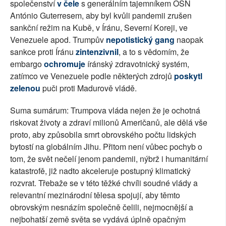
společenství
v čele
s generálním tajemníkem OSN
António Guterresem, aby byl kvůli pandemii zrušen
sankční režim na Kubě, v Íránu, Severní Koreji, ve
Venezuele apod. Trumpův
nepotistický gang
naopak
sankce proti Íránu
zintenzivnil
, a to s vědomím, že
embargo
ochromuje
íránský zdravotnický systém,
zatímco ve Venezuele podle některých zdrojů
poskytl
zelenou
puči proti Madurově vládě.
Suma sumárum: Trumpova vláda nejen že je ochotná
riskovat životy a zdraví milionů Američanů, ale dělá vše
proto, aby způsobila smrt obrovského počtu lidských
bytostí na globálním Jihu. Přitom není vůbec pochyb o
tom, že svět nečelí jenom pandemii, nýbrž i humanitární
katastrofě, již nadto akceleruje postupný klimatický
rozvrat. Třebaže se v této těžké chvíli soudné vlády a
relevantní mezinárodní tělesa spojují, aby těmto
obrovským nesnázím společně čelili, nejmocnější a
nejbohatší země světa se vydává úplně opačným