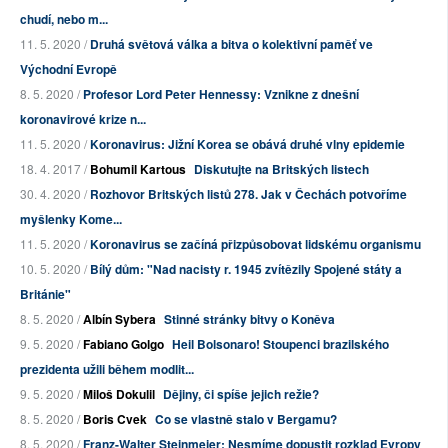
chudí, nebo m...
11. 5. 2020 /
Druhá světová válka a bitva o kolektivní paměť ve
Východní Evropě
8. 5. 2020 /
Profesor Lord Peter Hennessy: Vznikne z dnešní
koronavirové krize n...
11. 5. 2020 /
Koronavirus: Jižní Korea se obává druhé vlny epidemie
18. 4. 2017 /
Bohumil Kartous
Diskutujte na Britských listech
30. 4. 2020 /
Rozhovor Britských listů 278. Jak v Čechách potvoříme
myšlenky Kome...
11. 5. 2020 /
Koronavirus se začíná přizpůsobovat lidskému organismu
10. 5. 2020 /
Bílý dům: "Nad nacisty r. 1945 zvítězily Spojené státy a
Británie"
8. 5. 2020 /
Albín Sybera
Stinné stránky bitvy o Koněva
9. 5. 2020 /
Fabiano Golgo
Heil Bolsonaro! Stoupenci brazilského
prezidenta užili během modlit...
9. 5. 2020 /
Miloš Dokulil
Dějiny, či spíše jejich režie?
8. 5. 2020 /
Boris Cvek
Co se vlastně stalo v Bergamu?
8. 5. 2020 /
Franz-Walter Steinmeier: Nesmíme dopustit rozklad Evropy