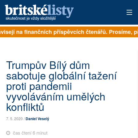
visejí na finančních příspěvcích čtenářů. Prosíme, při
PŘIHLÁSIT
AKTUÁLNÍ VYDÁNÍ
ARCHIV
Trumpův Bílý dům
sabotuje globální tažení
ROZHOVORY
proti pandemii
TÉMATA
vyvoláváním umělých
konfliktů
NEJČTENĚJŠÍ ZA 7 DNÍ
AUTOŘI
7. 5. 2020 /
Daniel Veselý
PŘÍSPĚVKY NA PROVOZ
čas čtení 6 minut