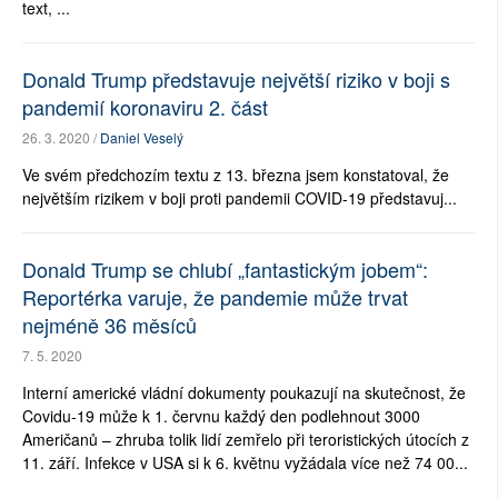
text, ...
Donald Trump představuje největší riziko v boji s
pandemií koronaviru 2. část
26. 3. 2020 /
Daniel Veselý
Ve svém předchozím textu z 13. března jsem konstatoval, že
největším rizikem v boji proti pandemii COVID-19 představuj...
Donald Trump se chlubí „fantastickým jobem“:
Reportérka varuje, že pandemie může trvat
nejméně 36 měsíců
7. 5. 2020
Interní americké vládní dokumenty poukazují na skutečnost, že
Covidu-19 může k 1. červnu každý den podlehnout 3000
Američanů – zhruba tolik lidí zemřelo při teroristických útocích z
11. září. Infekce v USA si k 6. květnu vyžádala více než 74 00...