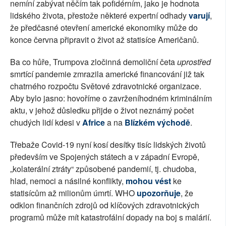
nemíní zabývat něčím tak pofidérním, jako je hodnota
lidského života, přestože některé expertní odhady
varují
,
že předčasné otevření americké ekonomiky může do
konce června připravit o život až statisíce Američanů.
Ba co hůře, Trumpova zločinná demoliční četa
uprostřed
smrtící pandemie zmrazila americké financování již tak
chatrného rozpočtu Světové zdravotnické organizace.
Aby bylo jasno: hovoříme o zavrženíhodném kriminálním
aktu, v jehož důsledku přijde o život neznámý počet
chudých lidí kdesi v
Africe
a na
Blízkém východě
.
Třebaže Covid-19 nyní kosí desítky tisíc lidských životů
především ve Spojených státech a v západní Evropě,
„kolaterální ztráty“ způsobené pandemií, tj. chudoba,
hlad, nemoci a násilné konflikty,
mohou vést
ke
statisícům až milionům úmrtí. WHO
upozorňuje
, že
odklon finančních zdrojů od klíčových zdravotnických
programů může mít katastrofální dopady na boj s malárií.