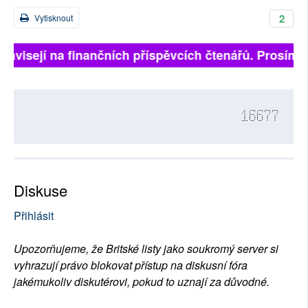
2
Vytisknout
závisejí na finančních příspěvcích čtenářů. Prosíme, p
16677
Diskuse
Přihlásit
Upozorňujeme, že Britské listy jako soukromý server si
vyhrazují právo blokovat přístup na diskusní fóra
jakémukoliv diskutérovi, pokud to uznají za důvodné.