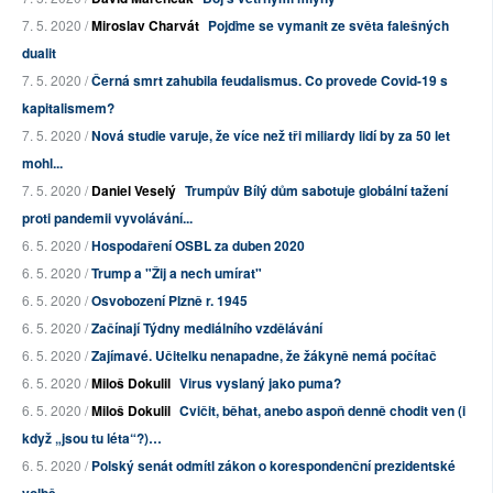
7. 5. 2020 /
Miroslav Charvát
Pojďme se vymanit ze světa falešných
dualit
7. 5. 2020 /
Černá smrt zahubila feudalismus. Co provede Covid-19 s
kapitalismem?
7. 5. 2020 /
Nová studie varuje, že více než tři miliardy lidí by za 50 let
mohl...
7. 5. 2020 /
Daniel Veselý
Trumpův Bílý dům sabotuje globální tažení
proti pandemii vyvolávání...
6. 5. 2020 /
Hospodaření OSBL za duben 2020
6. 5. 2020 /
Trump a "Žij a nech umírat"
6. 5. 2020 /
Osvobození Plzně r. 1945
6. 5. 2020 /
Začínají Týdny mediálního vzdělávání
6. 5. 2020 /
Zajímavé. Učitelku nenapadne, že žákyně nemá počítač
6. 5. 2020 /
Miloš Dokulil
Virus vyslaný jako puma?
6. 5. 2020 /
Miloš Dokulil
Cvičit, běhat, anebo aspoň denně chodit ven (i
když „jsou tu léta“?)…
6. 5. 2020 /
Polský senát odmítl zákon o korespondenční prezidentské