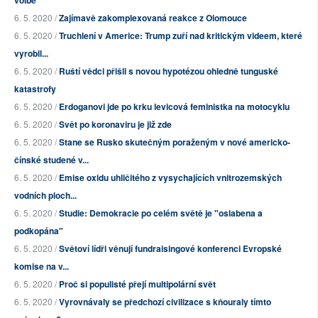
volbě
6. 5. 2020 /
Zajímavě zakomplexovaná reakce z Olomouce
6. 5. 2020 /
Truchlení v Americe: Trump zuří nad kritickým videem, které
vyrobil...
6. 5. 2020 /
Ruští vědci přišli s novou hypotézou ohledně tunguské
katastrofy
6. 5. 2020 /
Erdoganovi jde po krku levicová feministka na motocyklu
6. 5. 2020 /
Svět po koronaviru je již zde
6. 5. 2020 /
Stane se Rusko skutečným poraženým v nové americko-
čínské studené v...
6. 5. 2020 /
Emise oxidu uhličitého z vysychajících vnitrozemských
vodních ploch...
6. 5. 2020 /
Studie: Demokracie po celém světě je "oslabena a
podkopána"
6. 5. 2020 /
Světoví lídři věnují fundraisingové konferenci Evropské
komise na v...
6. 5. 2020 /
Proč si populisté přejí multipolární svět
6. 5. 2020 /
Vyrovnávaly se předchozí civilizace s kňouraly tímto