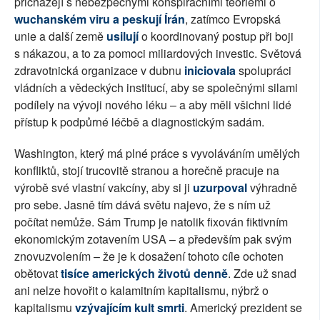
přicházejí s nebezpečnými konspiračními teoriemi o
wuchanském viru a peskují Írán
, zatímco Evropská
unie a další země
usilují
o koordinovaný postup při boji
s nákazou, a to za pomoci miliardových investic. Světová
zdravotnická organizace v dubnu
iniciovala
spolupráci
vládních a vědeckých institucí, aby se společnými silami
podílely na vývoji nového léku – a aby měli všichni lidé
přístup k podpůrné léčbě a diagnostickým sadám.
Washington, který má plné práce s vyvoláváním umělých
konfliktů, stojí trucovitě stranou a horečně pracuje na
výrobě své vlastní vakcíny, aby si ji
uzurpoval
výhradně
pro sebe. Jasně tím dává světu najevo, že s ním už
počítat nemůže. Sám Trump je natolik fixován fiktivním
ekonomickým zotavením USA – a především pak svým
znovuzvolením – že je k dosažení tohoto cíle ochoten
obětovat
tisíce amerických životů denně
. Zde už snad
ani nelze hovořit o kalamitním kapitalismu, nýbrž o
kapitalismu
vzývajícím kult smrti
. Americký prezident se