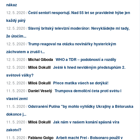
nákaz
12. 5. 2020 /
Čeští senioři nesportují. Nad 55 let se pravidelně hýbe jen
každý pátý
12. 5. 2020 /
Slavný britský televizní moderátor: Nevykládejte mi tady,
že útočím...
12. 5. 2020 /
Trump reagoval na otázku novinářky hysterickým
záchvatem a zrušil t...
12. 5. 2020 /
Michal Giboda
WHO a TDR – podobností a rozdíly
12. 5. 2020 /
Miloš Dokulil
Ještě k hned neviděným předstupňům 2.
světové války?
12. 5. 2020 /
Miloš Dokulil
Přece matika všech se dotýká!
11. 5. 2020 /
Daniel Veselý
Trumpova demoliční četa proti světu i
vlastní zemi
11. 5. 2020 /
Odstranění Putina "by mohlo vyhlídky Ukrajiny a Běloruska
dokonce j...
11. 5. 2020 /
Miloš Dokulil
Jak nám v našem konání spásná víra
zakotví?
11. 5. 2020 /
Fabiano Golgo
Arbeit macht Frei - Bolsonaro použil v