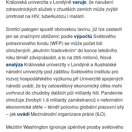
Královská univerzita v Londýně
varuje
, že narušení
zdravotnických služeb v chudších zemích může zvýšit
úmrtnost na HIV, tuberkulózu i malárii.
Smrtící patogen spustil obrovskou lavinu, již lze zastavit
jen se značnými obtížemi: podle
výpočtů
Světového
potravinového fondu (WFP) se může počet lidí
ohrožených „akutním hladověním“ do konce letošního
roku téměř zdvojnásobit, a to na 265 milionů. Nová
analýza
Královské univerzity v Londýně a Australské
národní univerzity pod záštitou Světového institutu pro
rozvoj hospodářského výzkumu při Univerzitě spojených
národů uvádí, že by celosvětový ekonomický otřes mohl
uvrhnout do chudoby dalších půl miliardy lidí. Pandemie
ohrožuje živobytí 1,6 miliardy zaměstnanců v neformální
ekonomické sféře – téměř polovinu globální pracovní síly
– jak
uvádí
Mezinárodní organizace práce (ILO).
Mezitím Washington ignoruje úpěnlivé prosby světového