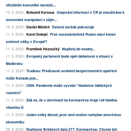
oficiálním komuniké nacistic...
10. 5. 2020 /
Bohumil Kartous
Utajování informací v ČR je zneužíváno k
mocenské manipulaci v zájm...
10. 5. 2020 /
Daniel Münich
Datová šaráda pokračuje
11. 5. 2020 /
Karel Dolejší
Proč eurasianistické Rusko slaví konec
světové války
?
v Evropě
11. 5. 2020 /
František Hezoučký
Neplivej do studny...
11. 5. 2020 /
Evropský parlament bude opět debatovat o situaci v
Maďarsku
11. 5. 2020 /
Trudeau: Předčasné uvolnění bezpečnostních opatření
může Kanadu pos...
11. 5. 2020 /
OSN: Pandemie může vyvolat "hladomor biblických
rozměrů"
11. 5. 2020 /
Zdá se, že v úmrtnosti na koronavirus hraje roli hladina
vitamínu D
11. 5. 2020 /
Jeden velký důvod, proč není možno rozhýbat americkou
ekonomiku
29. 4. 2020 /
Rozhovor Britských listů 277. Koronavirus: Chcete být