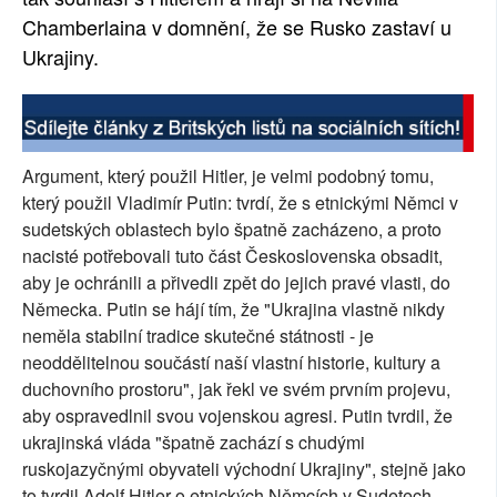
Chamberlaina v domnění, že se Rusko zastaví u
Ukrajiny.
Argument, který použil Hitler, je velmi podobný tomu,
který použil Vladimír Putin: tvrdí, že s etnickými Němci v
sudetských oblastech bylo špatně zacházeno, a proto
nacisté potřebovali tuto část Československa obsadit,
aby je ochránili a přivedli zpět do jejich pravé vlasti, do
Německa. Putin se hájí tím, že "Ukrajina vlastně nikdy
neměla stabilní tradice skutečné státnosti - je
neoddělitelnou součástí naší vlastní historie, kultury a
duchovního prostoru", jak řekl ve svém prvním projevu,
aby ospravedlnil svou vojenskou agresi. Putin tvrdil, že
ukrajinská vláda "špatně zachází s chudými
ruskojazyčnými obyvateli východní Ukrajiny", stejně jako
to tvrdil Adolf Hitler o etnických Němcích v Sudetech.