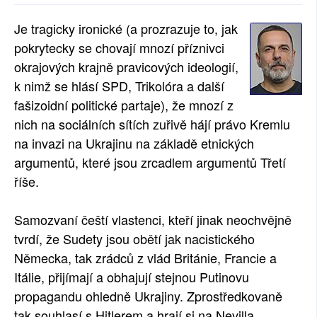
SOCIÁLNÍ SÍTĚ
Je tragicky ironické (a prozrazuje to, jak
pokrytecky se chovají mnozí příznivci
RUBRIKY
okrajových krajně pravicových ideologií,
PLNÁ VERZE STRÁNEK
k nimž se hlásí SPD, Trikolóra a další
fašizoidní politické partaje), že mnozí z
nich na sociálních sítích zuřivě hájí právo Kremlu
na invazi na Ukrajinu na základě etnických
argumentů, které jsou zrcadlem argumentů Třetí
říše.
Samozvaní čeští vlastenci, kteří jinak neochvějně
tvrdí, že Sudety jsou obětí jak nacistického
Německa, tak zrádců z vlád Británie, Francie a
Itálie, přijímají a obhajují stejnou Putinovu
propagandu ohledně Ukrajiny. Zprostředkovaně
tak souhlasí s Hitlerem a hrají si na Nevilla