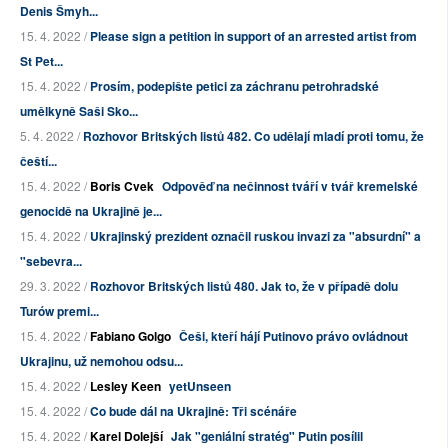
Denis Šmyh...
15. 4. 2022 /
Please sign a petition in support of an arrested artist from
St Pet...
15. 4. 2022 /
Prosím, podepište petici za záchranu petrohradské
umělkyně Saši Sko...
5. 4. 2022 /
Rozhovor Britských listů 482. Co udělají mladí proti tomu, že
čeští...
15. 4. 2022 /
Boris Cvek
Odpověď na nečinnost tváří v tvář kremelské
genocidě na Ukrajině je...
15. 4. 2022 /
Ukrajinský prezident označil ruskou invazi za "absurdní" a
"sebevra...
29. 3. 2022 /
Rozhovor Britských listů 480. Jak to, že v případě dolu
Turów premi...
15. 4. 2022 /
Fabiano Golgo
Češi, kteří hájí Putinovo právo ovládnout
Ukrajinu, už nemohou odsu...
15. 4. 2022 /
Lesley Keen
yetUnseen
15. 4. 2022 /
Co bude dál na Ukrajině: Tři scénáře
15. 4. 2022 /
Karel Dolejší
Jak "geniální stratég" Putin posílil