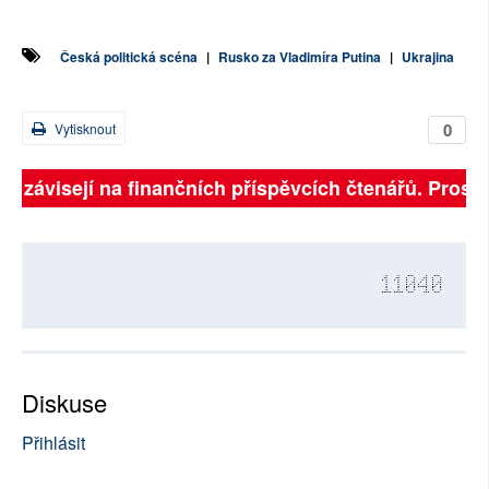
Česká politická scéna
|
Rusko za Vladimíra Putina
|
Ukrajina
0
Vytisknout
ně závisejí na finančních příspěvcích čtenářů. Prosíme
11040
Diskuse
Přihlásit