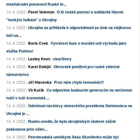
mezinárodní postavení Ruské fe...
14. 4. 2022 /
Pavel Veleman
O té české pomoci a solidaritě hlavně
"hezkým holkám" z Ukrajiny
14. 4. 2022 /
Ukrajina se přihlásila k odpovědnosti za útok na vlajkovou
loď rus...
14. 4. 2022 /
Boris Cvek
Vytváření iluze o morální unii východu jako
služba Putinovi
14. 4. 2022 /
Lesley Keen
clearStory
14. 4. 2022 /
Karel Dolejší
Obrovské ponížení pro ruské válečné
námořnictvo
14. 4. 2022 /
Jiří Hlavenka
Proč nám chybí řemeslníci?
14. 4. 2022 /
Vít Kučík
Co odpovíme budoucím generacím na nečinnost
tváří v tvář kremelské ...
14. 4. 2022 /
Odmítnutí návštěvy německého prezidenta Steinmeiera na
Ukrajině je ...
14. 4. 2022 /
Rusko uvedlo, že byla ukrajinským útokem vážně
poškozena jeho váleč...
14. 4. 2022 /
Petrohradská umělkyně Saša Skočilenko může být