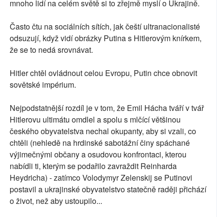
mnoho lidí na celém světě si to zřejmě myslí o Ukrajině.
Často čtu na sociálních sítích, jak čeští ultranacionalisté
odsuzují, když vidí obrázky Putina s Hitlerovým knírkem,
že se to nedá srovnávat.
Hitler chtěl ovládnout celou Evropu, Putin chce obnovit
sovětské impérium.
Nejpodstatnější rozdíl je v tom, že Emil Hácha tváří v tvář
Hitlerovu ultimátu omdlel a spolu s mlčící většinou
českého obyvatelstva nechal okupanty, aby si vzali, co
chtěli (nehledě na hrdinské sabotážní činy spáchané
výjimečnými občany a osudovou konfrontaci, kterou
nabídli ti, kterým se podařilo zavraždit Reinharda
Heydricha) - zatímco Volodymyr Zelenskij se Putinovi
postavil a ukrajinské obyvatelstvo statečně raději přichází
o život, než aby ustoupilo...