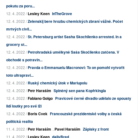
pokutu za poru...
12. 4. 2022 /
Lesley Keen
InTheGrove
12. 4. 2022 /
Zelenskij bere hrozbu chemických zbraní vážně. Počet
mrtvých civil...
12. 4. 2022 /
St. Petersburg artist Sasha Skochilenko arrested. In a
grocery st...
12. 4. 2022 /
Petrohradská umělkyně Saša Skočilenko zatčena. V
obchodě s potravin...
12. 4. 2022 /
Pravda o Emmanuelu Macronovi: To on pomohl vytvořit
toto ultrapravi...
12. 4. 2022 /
Ruský chemický útok v Mariupolu
12. 4. 2022 /
Petr Haraším
Splněný sen pana Kopfrkingla
12. 4. 2022 /
Fabiano Golgo
Pravicové černé divadlo udělalo ze spousty
lidí loutky pro své lži
12. 4. 2022 /
Boris Cvek
Francouzské prezidentské volby a česká
politická realita
11. 4. 2022 /
Petr Haraším
,
Pavel Haraším
Zápisky z front
11. 4. 2022 /
Lesley Keen
dailyBred