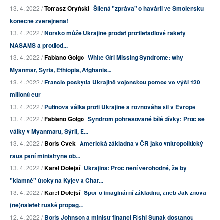
13. 4. 2022 /
Tomasz Oryński
Šílená "zpráva" o havárii ve Smolensku
konečně zveřejněna!
13. 4. 2022 /
Norsko může Ukrajině prodat protiletadlové rakety
NASAMS a protilod...
13. 4. 2022 /
Fabiano Golgo
White Girl Missing Syndrome: why
Myanmar, Syria, Ethiopia, Afghanis...
13. 4. 2022 /
Francie poskytla Ukrajině vojenskou pomoc ve výši 120
milionů eur
13. 4. 2022 /
Putinova válka proti Ukrajině a rovnováha sil v Evropě
13. 4. 2022 /
Fabiano Golgo
Syndrom pohřešované bílé dívky: Proč se
války v Myanmaru, Sýrii, E...
13. 4. 2022 /
Boris Cvek
Americká základna v ČR jako vnitropolitický
rauš paní ministryně ob...
13. 4. 2022 /
Karel Dolejší
Ukrajina: Proč není věrohodné, že by
"klamné" útoky na Kyjev a Char...
13. 4. 2022 /
Karel Dolejší
Spor o imaginární základnu, aneb Jak znova
(ne)naletět ruské propag...
12. 4. 2022 /
Boris Johnson a ministr financí Rishi Sunak dostanou