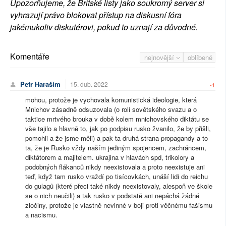
Upozorňujeme, že Britské listy jako soukromý server si
vyhrazují právo blokovat přístup na diskusní fóra
jakémukoliv diskutérovi, pokud to uznají za důvodné.
Komentáře
nejnovější
oblíbené
Petr Haraším
15. dub. 2022
-1
mohou, protože je vychovala komunistická ideologie, která
Mnichov zásadně odsuzovala (o roli sovětského svazu a o
taktice mrtvého brouka v době kolem mnichovského diktátu se
vše tajilo a hlavně to, jak po podpisu rusko žvanilo, že by přišli,
pomohli a že jsme měli) a pak ta druhá strana propagandy a to
ta, že je Rusko vždy naším jediným spojencem, zachráncem,
diktátorem a majitelem. ukrajina v hlavách spd, trikolory a
podobných flákanců nikdy neexistovala a proto neexistuje ani
teď, když tam rusko vraždí po tisícovkách, unáší lidi do reichu
do gulagů (které přeci také nikdy neexistovaly, alespoň ve škole
se o nich neučili) a tak rusko v podstatě ani nepáchá žádné
zločiny, protože je vlastně nevinné v boji proti věčnému fašismu
a nacismu.