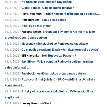
19. 4. 2022 /
Na Ukrajině zabili Rusové Navalného
19. 4. 2022 /
Global Times: "Čína napadne Tchajwan"
18. 4. 2022 /
Pavel Veleman
Piráti v neoliberálních šatech a časech….
19. 4. 2022 /
Petr Haraším
Slávy sjezd ódées
19. 4. 2022 /
Plesl by se měl stydět
19. 4. 2022 /
Fabiano Golgo
Srovnávat Bílý dům s Kremlem je jako
srovnávat Coca-Colu s vodkou
18. 4. 2022 /
Macronův náskok před Le Penovou se stabilizuje
19. 4. 2022 /
Co si počít s pandemií lékařských dezinformací o covidu?
19. 4. 2022 /
Jiří Hlavenka
Stojí Rusové za Putinem?
19. 4. 2022 /
Jak Silicon Valley pomáhá Putinovi a dalším tyranům
vyhrát informač...
19. 4. 2022 /
Facebook nezvládá ruskou propagandu v Africe
15. 4. 2022 /
Rozhovor Britských listů 485. O vraždění na Ukrajině v
kontextu zvě...
18. 4. 2022 /
Britský ultrapravicový tisk útočí - o Velikonocích!! na
anglikánsko...
18. 4. 2022 /
Lesley Keen
noGlect