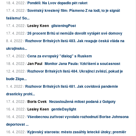
18. 4. 2022 /
Pondělí: Na Lvov dopadlo pět raket
17. 4. 2022 /
Sovětský kreslený film: Písmeno Z na lodi, to je signál
fašismu! So...
17. 4. 2022 /
Lesley Keen
glisteningPost
17. 4. 2022 /
26 procent Britů si nemůže dovolit vytápět své domovy
8. 4. 2022 /
Rozhovor Britských listů 483. Jak reaguje česká vláda na
ukrajinsko...
17. 4. 2022 /
Cena za evropský "dialog" s Ruskem
18. 4. 2022 /
Jan Paul
Monitor Jana Paula: Vzkříšení a současnost
12. 4. 2022 /
Rozhovor Britských listů 484. Ukrajinci zvítězí, pokud je
bude Zápa...
1. 4. 2022 /
Rozhovor Britských listů 481. Jak covidová pandemie
drasticky prohl...
17. 4. 2022 /
Boris Cvek
Nezasloužená milost podaná z Golgoty
16. 4. 2022 /
Lesley Keen
gentleDaylight
16. 4. 2022 /
Všeobecnou zuřivost vyvolalo rozhodnutí Borise Johnsona
deportovat ...
16. 4. 2022 /
Kyjevský starosta: město zasáhly letecké útoky; premiér