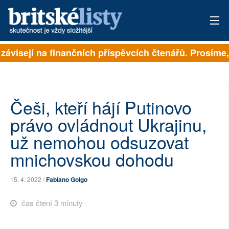
závisejí na finančních příspěvcích čtenářů. Prosíme, 
PŘIHLÁSIT
AKTUÁLNÍ VYDÁNÍ
ARCHIV
Češi, kteří hájí Putinovo
právo ovládnout Ukrajinu,
ROZHOVORY
už nemohou odsuzovat
TÉMATA
mnichovskou dohodu
NEJČTENĚJŠÍ ZA 7 DNÍ
15. 4. 2022 /
Fabiano Golgo
AUTOŘI
čas čtení 3 minuty
PŘÍSPĚVKY NA PROVOZ