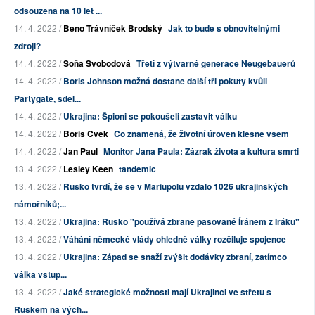
odsouzena na 10 let ...
14. 4. 2022 /
Beno Trávníček Brodský
Jak to bude s obnovitelnými
zdroji?
14. 4. 2022 /
Soňa Svobodová
Třetí z výtvarné generace Neugebauerů
14. 4. 2022 /
Boris Johnson možná dostane další tři pokuty kvůli
Partygate, sděl...
14. 4. 2022 /
Ukrajina: Špioni se pokoušeli zastavit válku
14. 4. 2022 /
Boris Cvek
Co znamená, že životní úroveň klesne všem
14. 4. 2022 /
Jan Paul
Monitor Jana Paula: Zázrak života a kultura smrti
13. 4. 2022 /
Lesley Keen
tandemic
13. 4. 2022 /
Rusko tvrdí, že se v Mariupolu vzdalo 1026 ukrajinských
námořníků;...
13. 4. 2022 /
Ukrajina: Rusko "používá zbraně pašované Íránem z Iráku"
13. 4. 2022 /
Váhání německé vlády ohledně války rozčiluje spojence
13. 4. 2022 /
Ukrajina: Západ se snaží zvýšit dodávky zbraní, zatímco
válka vstup...
13. 4. 2022 /
Jaké strategické možnosti mají Ukrajinci ve střetu s
Ruskem na vých...