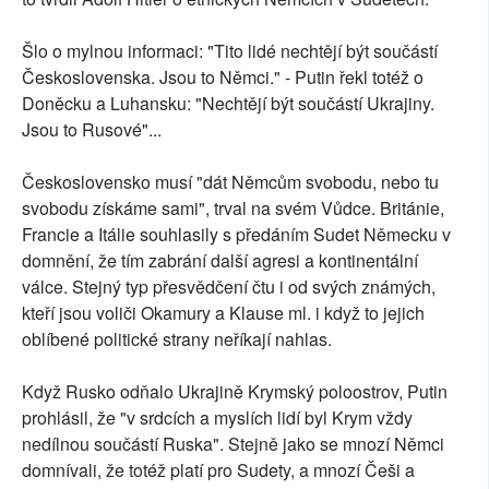
Šlo o mylnou informaci: "Tito lidé nechtějí být součástí
Československa. Jsou to Němci." - Putin řekl totéž o
Doněcku a Luhansku: "Nechtějí být součástí Ukrajiny.
Jsou to Rusové"...
Československo musí "dát Němcům svobodu, nebo tu
svobodu získáme sami", trval na svém Vůdce. Británie,
Francie a Itálie souhlasily s předáním Sudet Německu v
domnění, že tím zabrání další agresi a kontinentální
válce. Stejný typ přesvědčení čtu i od svých známých,
kteří jsou voliči Okamury a Klause ml. i když to jejich
oblíbené politické strany neříkají nahlas.
Když Rusko odňalo Ukrajině Krymský poloostrov, Putin
prohlásil, že "v srdcích a myslích lidí byl Krym vždy
nedílnou součástí Ruska". Stejně jako se mnozí Němci
domnívali, že totéž platí pro Sudety, a mnozí Češi a