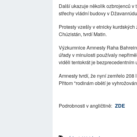
Další ukazuje několik ozbrojenců v 
střechy vládní budovy v Džavanrúd
Protesty vzešly v etnicky kurdských
Chúzistán, tvrdí Matin.
Výzkumnice Amnesty Raha Bahreinio
úřady v minulosti používaly nepřim
viděli tentokrát je bezprecedentním u
Amnesty tvrdí, že nyní zemřelo 208 
Přitom "rodinám obětí je vyhrožováno
Podrobnosti v angličtině:
ZDE