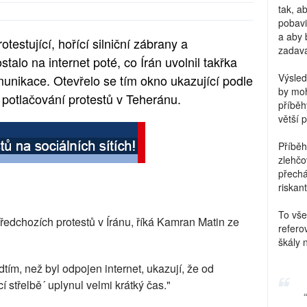
tak, a
pobavi
a aby 
testující, hořící silniční zábrany a
zadava
talo na internet poté, co Írán uvolnil takřka
Výsled
unikace. Otevřelo se tím okno ukazující podle
by moh
 potlačování protestů v Teheránu.
příběh
větší 
Příběh
zlehčo
přechá
riskant
To vše
ředchozích protestů v Íránu, říká Kamran Matin ze
refero
škály 
tím, než byl odpojen internet, ukazují, že od
 střelbě´ uplynul velmi krátký čas."