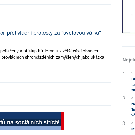
il protivládní protesty za "světovou válku"
 potlačeny a přístup k internetu z větší části obnoven,
du na provládních shromážděních zamýšlených jako ukázka
Nejčt
3.
Dů
tu
za
4.
No
Te
vá
4.
In