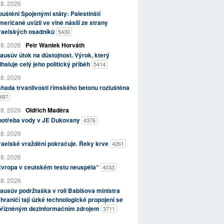
 8. 2026
uštěni Spojenými státy: Palestinští
eričané uvízli ve vlně násilí ze strany
zraelských osadníků
5430
 8. 2026
Petr Waniek Horváth
ausův útok na důstojnost. Výrok, který
haluje celý jeho politický příběh
5414
 8. 2026
hada trvanlivosti římského betonu rozluštěna
497
 8. 2026
Oldřich Maděra
potřeba vody v JE Dukovany
4376
 8. 2026
raelské vraždění pokračuje. Řeky krve
4261
 8. 2026
Evropa v ceutském testu neuspěla“
4033
 8. 2026
ausův podržtaška v roli Babišova ministra
hraničí tají úzké technologické propojení se
přízněným dezinformačním zdrojem
3711