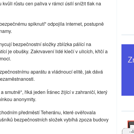
kvůli růstu cen paliva v rámci úsilí snížit tlak na
ebezpečnému spiknutí" odpojila internet, postupně
znamy.
ycují bezpečnostní složky zblízka pálící na
í je obušky. Zakrvavení lidé klečí v ulicích, křičí a
omoci.
bezpečnostnímu aparátu a vládnoucí elitě, jak dává
 nezaměstnanosti.
a smutně", říká jeden Íránec žijící v zahraničí, který
ínkou anonymity.
chodním předměstí Teheránu, které ověřovala
slušníků bezpečnostních složek vybíhá zpoza budovy