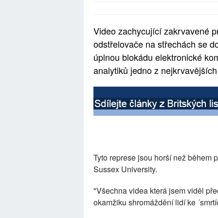
Video zachycující zakrvavené pro
odstřelovače na střechách se dos
úplnou blokádu elektronické kom
analytiků jedno z nejkrvavějších
Tyto represe jsou horší než během p
Sussex University.
"Všechna videa která jsem viděl před
okamžiku shromáždění lidí ke ´smrtící