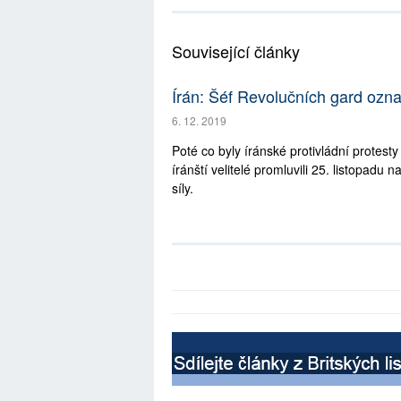
Související články
Írán: Šéf Revolučních gard označ
6. 12. 2019
Poté co byly íránské protivládní protesty
íránští velitelé promluvili 25. listopa
síly.