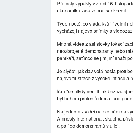
Protesty vypukly v zemi 15. listopadu 
ekonomiku zasaženou sankcemi.
Týden poté, co vláda kvůli "velmi n
vycházejí najevo snímky a videozá
Mnohá videa z asi stovky lokací zach
neozbrojené demonstranty nebo mlátíc
panikaří, zatímco se jim jiní snaží p
Je slyšet, jak dav volá hesla proti 
najevo frustrace z vysoké inflace a
Írán "se nikdy necítil tak beznadějně 
byl během protestů doma, pod podm
Na jednom z videí natočeném na vý
Amnesty International, skupina pří
a pálí do demonstrantů v ulici.