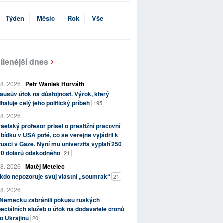
Týden
Měsíc
Rok
Vše
ílenější dnes
 8. 2026
Petr Waniek Horváth
ausův útok na důstojnost. Výrok, který
haluje celý jeho politický příběh
195
 8. 2026
raelský profesor přišel o prestižní pracovní
bídku v USA poté, co se veřejně vyjádřil k
tuaci v Gaze. Nyní mu univerzita vyplatí 250
00 dolarů odškodného
21
 8. 2026
Matěj Metelec
kdo nepozoruje svůj vlastní „soumrak“
21
 8. 2026
 Německu zabránili pokusu ruských
eciálních služeb o útok na dodavatele dronů
o Ukrajinu
20