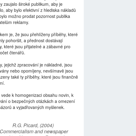
by zaujalo široké publikum, aby je
lo, aby bylo efektivní z hlediska nákladů
bylo možno prodat pozornost publika
telům reklamy.
kem je, že jsou přehlíženy příběhy, které
ly pohoršit, a přednost dostávají
y, které jsou přijatelné a zábavné pro
počet čtenářů.
y, jejichž zpracování je nákladné, jsou
vány nebo opomíjeny, nevšímavě jsou
zeny také ty příběhy, které jsou finančně
ní.
 vede k homogenizaci obsahu novin, k
vání o bezpečných otázkách a omezení
názorů a vyjadřovaných myšlenek.
R.G. Picard, (2004)
“Commercialism and newspaper