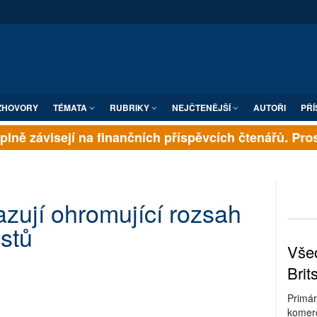
ZHOVORY
TÉMATA
RUBRIKY
NEJČTENĚJŠÍ
AUTOŘI
PŘÍ
lně závisejí na finančních příspěvcích čtenářů. Prosím
azují ohromující rozsah
estů
Všec
Brit
Primár
komerc