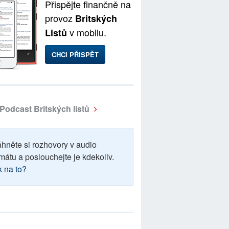
Přispějte finančně na
provoz
Britských
v mobilu.
Listů
CHCI PŘISPĚT
Podcast Britských listů
áhněte si rozhovory v audio
mátu a poslouchejte je kdekoliv.
k na to?