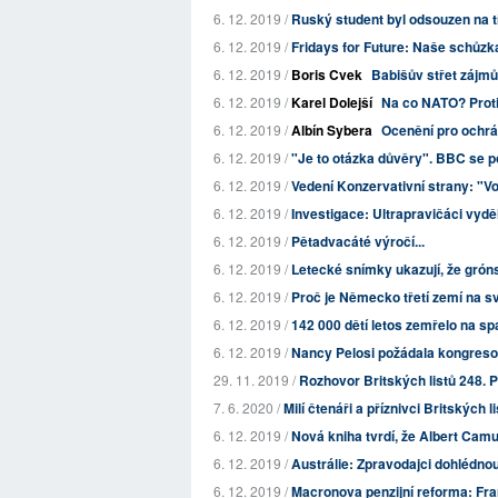
6. 12. 2019 /
Ruský student byl odsouzen na tř
6. 12. 2019 /
Fridays for Future: Naše schůzk
6. 12. 2019 /
Boris Cvek
Babišův střet zájm
6. 12. 2019 /
Karel Dolejší
Na co NATO? Proti
6. 12. 2019 /
Albín Sybera
Ocenění pro ochrá
6. 12. 2019 /
"Je to otázka důvěry". BBC se po
6. 12. 2019 /
Vedení Konzervativní strany: "Voli
6. 12. 2019 /
Investigace: Ultrapravičáci vydě
6. 12. 2019 /
Pětadvacáté výročí...
6. 12. 2019 /
Letecké snímky ukazují, že grón
6. 12. 2019 /
Proč je Německo třetí zemí na s
6. 12. 2019 /
142 000 dětí letos zemřelo na spa
6. 12. 2019 /
Nancy Pelosi požádala kongresov
29. 11. 2019 /
Rozhovor Britských listů 248. 
7. 6. 2020 /
Milí čtenáři a příznivci Britských l
6. 12. 2019 /
Nová kniha tvrdí, že Albert Cam
6. 12. 2019 /
Austrálie: Zpravodajci dohlédnou
6. 12. 2019 /
Macronova penzijní reforma: Fra