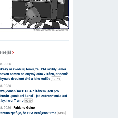
enější
 8. 2026
kazy nasvědčují tomu, že USA svrhly téměř
novou bombu na obytný dům v Íránu, přičemž
hynulo dvouleté dítě a jeho rodiče
12146
 8. 2026
vá jednání mezi USA a Íránem jsou pro
herán „poslední šancí“, jak zabránit eskalaci
lky, tvrdí Trump
9910
 8. 2026
Fabiano Golgo
fantino zjišťuje, že FIFA není jeho firma
5493