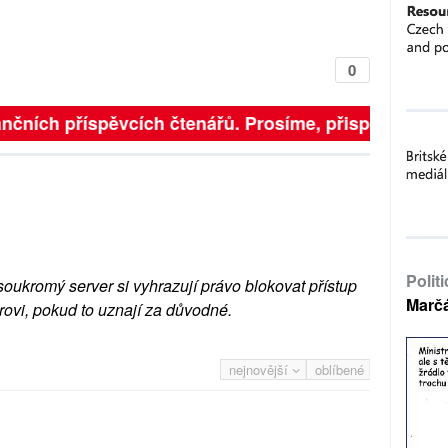
0
finančních příspěvcích čtenářů. Prosíme, přispějte. ➥
Polit
soukromý server si vyhrazují právo blokovat přístup
Marč
rovi, pokud to uznají za důvodné.
nejnovější
oblíbené