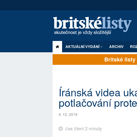
AKTUÁLNÍ VYDÁNÍ
ARCHIV
RO
Britské listy p
Íránská videa uk
potlačování prot
4. 12. 2019
čas čtení 2 minuty