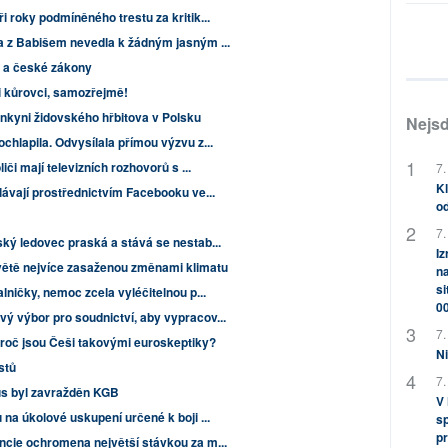
i roky podmíněného trestu za kritik...
a z Babišem nevedla k žádným jasným ...
ů a české zákony
 kůrovci, samozřejmě!
nkyni židovského hřbitova v Polsku
Nejsd
chlapila. Odvysílala přímou výzvu z...
či mají televizních rozhovorů s ...
7.
Kl
lávají prostřednictvím Facebooku ve...
od
7.
ský ledovec praská a stává se nestab...
Iz
větě nejvíce zasaženou změnami klimatu
na
si
lničky, nemoc zcela vyléčitelnou p...
0
ý výbor pro soudnictví, aby vypracov...
7.
Proč jsou Češi takovými euroskeptiky?
Ni
istů
7.
us byl zavražděn KGB
V
 na úkolové uskupení určené k boji ...
sp
pr
ncie ochromena největší stávkou za m...