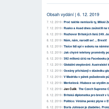
Obsah vydání | 6. 12. 2019
7. 12. 2019 /
Proč takhle nemluvíš ty, Miloši
7. 12. 2019 /
Rusko a Asad dnes zaútočili na 
6. 12. 2019 /
Rozhovor Britských listů 249. Jak
8. 12. 2019 /
Nám, nám, narodil se! ... Brexit!
8. 12. 2019 /
Tisíce lidí spí v sobotu na náměs
5. 12. 2019 /
Jak chytré telefony proměnily po
6. 12. 2019 /
392 milionů účtů na Facebooku j
7. 12. 2019 /
Globální oteplování: Australské le
7. 12. 2019 /
Oceány přicházejí v důsledku glo
7. 12. 2019 /
V Madridu v pátek požadovalo půl
7. 12. 2019 /
Merkelová: Hluboce se stydím z
7. 12. 2019 /
Jan Čulík
The Czech Supreme Cou
6. 12. 2019 /
Britská diplomatka pro brexit v 
6. 12. 2019 /
Politico: Většina peněz plyne v
6. 12. 2019 /
Boris Johnson je zbabělec. Prot