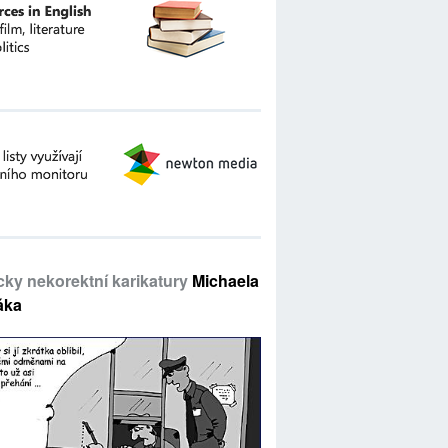
icky nekorektní karikatury
Michaela
áka