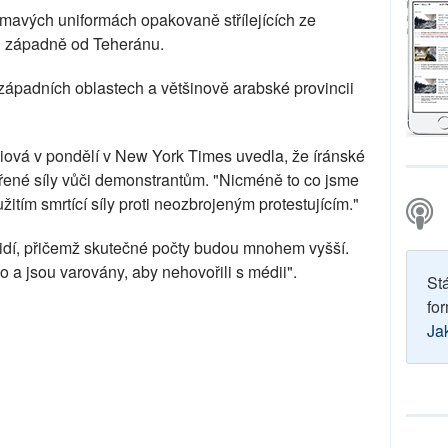
tmavých uniformách opakovaně střílejících ze
u západně od Teheránu.
 západních oblastech a většinově arabské provincii
vá v pondělí v New York Times uvedla, že íránské
ěřené síly vůči demonstrantům. "Nicméně to co jsme
žitím smrtící síly proti neozbrojeným protestujícím."
lidí, přičemž skutečné počty budou mnohem vyšší.
 a jsou varovány, aby nehovořili s médii".
St
for
Ja