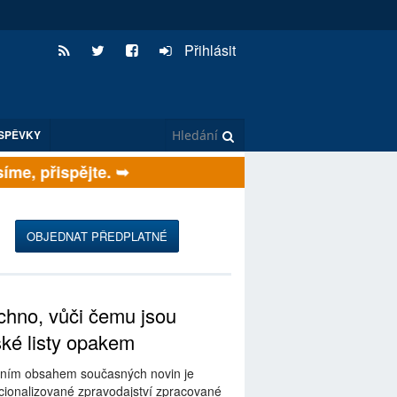
Přihlásit
SPĚVKY
e, přispějte. ➥
OBJEDNAT PŘEDPLATNÉ
hno, vůči čemu jsou
ské listy opakem
ním obsahem současných novin je
ionalizované zpravodajství zpracované