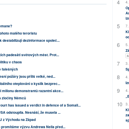
4.
Op
Am
i
7.
 Zemane?
Kl
tohoto malého teroristu
od
 destabilizují dezinformace společ...
5.
Zá
tích padesáti světových měst. Prot...
4
litiku v chaos
3.
S
e falešných
sní požáry jsou příliš velké, ned...
4.
Iz
bálního oteplování o kyslík bezprec...
4.
 milionu demonstrantů razantní akce...
„
a zločiny Němců
3.
rt has issued a verdict in defence of a Somali...
Kl
USA odstoupila. Nesnáší, že musela ...
za
 EU z Východu na Západ
s
o promítáme výzvu Andrewa Neila před...