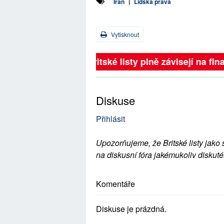
Írán
|
Lidská práva
Vytisknout
Britské listy plně závisejí na 
Diskuse
Přihlásit
Upozorňujeme, že Britské listy jako 
na diskusní fóra jakémukoliv diskuté
Komentáře
Diskuse je prázdná.