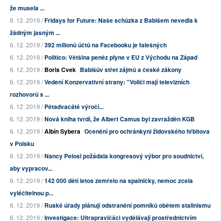
že musela ...
6. 12. 2019 /
Fridays for Future: Naše schůzka z Babišem nevedla k
žádným jasným ...
6. 12. 2019 /
392 milionů účtů na Facebooku je falešných
6. 12. 2019 /
Politico: Většina peněz plyne v EU z Východu na Západ
6. 12. 2019 /
Boris Cvek
Babišův střet zájmů a české zákony
6. 12. 2019 /
Vedení Konzervativní strany: "Voliči mají televizních
rozhovorů s ...
6. 12. 2019 /
Pětadvacáté výročí...
6. 12. 2019 /
Nová kniha tvrdí, že Albert Camus byl zavražděn KGB
6. 12. 2019 /
Albín Sybera
Ocenění pro ochránkyni židovského hřbitova
v Polsku
6. 12. 2019 /
Nancy Pelosi požádala kongresový výbor pro soudnictví,
aby vypracov...
6. 12. 2019 /
142 000 dětí letos zemřelo na spalničky, nemoc zcela
vyléčitelnou p...
6. 12. 2019 /
Ruské úřady plánují odstranění pomníků obětem stalinismu
6. 12. 2019 /
Investigace: Ultrapravičáci vydělávají prostřednictvím