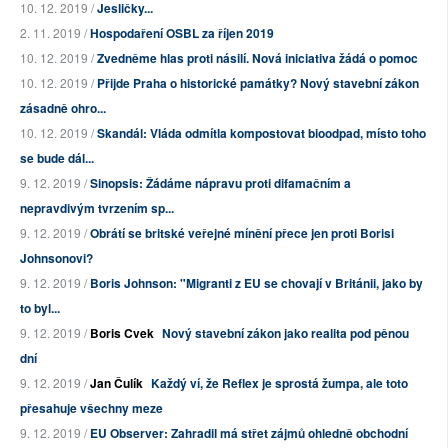
10. 12. 2019 /
Jesličky...
2. 11. 2019 /
Hospodaření OSBL za říjen 2019
10. 12. 2019 /
Zvedněme hlas proti násilí. Nová iniciativa žádá o pomoc
10. 12. 2019 /
Přijde Praha o historické památky? Nový stavební zákon
zásadně ohro...
10. 12. 2019 /
Skandál: Vláda odmítla kompostovat bioodpad, místo toho
se bude dál...
9. 12. 2019 /
Sinopsis: Žádáme nápravu proti difamačním a
nepravdivým tvrzením sp...
9. 12. 2019 /
Obrátí se britské veřejné mínění přece jen proti Borisi
Johnsonovi?
9. 12. 2019 /
Boris Johnson: "Migranti z EU se chovají v Británii, jako by
to byl...
9. 12. 2019 /
Boris Cvek
Nový stavební zákon jako realita pod pěnou
dní
9. 12. 2019 /
Jan Čulík
Každý ví, že Reflex je sprostá žumpa, ale toto
přesahuje všechny meze
9. 12. 2019 /
EU Observer: Zahradil má střet zájmů ohledně obchodní