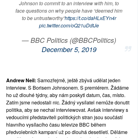
Johnson to commit to an interview with him, to
face questions on why people have “deemed him
to be untrustworthy”
https://t.co/daHLxEYn4r
pic.twitter.com/oQ21uDdtJe
— BBC Politics (@BBCPolitics)
December 5, 2019
Andrew Neil:
Samozřejmě, ještě zbývá udělat jeden
interview. S Borisem Johnsonem. S premiérem. Žádáme
ho už dlouhé týdny, aby nám poskytl datum, čas, místo.
Zatím jsme nedostali nic. Žádný vysílatel nemůže donutit
politika, aby se nechal interviewovat. Avšak interviewy s
vedoucími představiteli politických stran jsou součástí
hlavního vysílacího času televize BBC během
předvolebních kampaní už po dlouhá desetiletí. Děláme