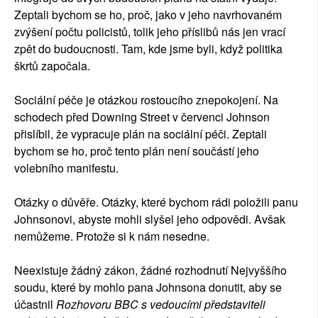
Zeptali bychom se ho, proč, jako v jeho navrhovaném
zvýšení počtu policistů, tolik jeho příslibů nás jen vrací
zpět do budoucnosti. Tam, kde jsme byli, když politika
škrtů započala.
Sociální péče je otázkou rostoucího znepokojení. Na
schodech před Downing Street v červenci Johnson
přislíbil, že vypracuje plán na sociální péči. Zeptali
bychom se ho, proč tento plán není součástí jeho
volebního manifestu.
Otázky o důvěře. Otázky, které bychom rádi položili panu
Johnsonovi, abyste mohli slyšel jeho odpovědi. Avšak
nemůžeme. Protože si k nám nesedne.
Neexistuje žádný zákon, žádné rozhodnutí Nejvyššího
soudu, které by mohlo pana Johnsona donutit, aby se
účastnil
Rozhovoru BBC s vedoucími představiteli