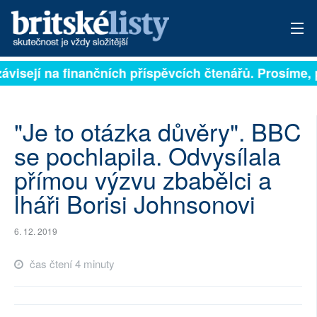
ávisejí na finančních příspěvcích čtenářů. Prosíme, př
PŘIHLÁSIT
AKTUÁLNÍ VYDÁNÍ
"Je to otázka důvěry". BBC
ARCHIV
se pochlapila. Odvysílala
přímou výzvu zbabělci a
ROZHOVORY
lháři Borisi Johnsonovi
TÉMATA
6. 12. 2019
NEJČTENĚJŠÍ ZA 7 DNÍ
čas čtení 4 minuty
AUTOŘI
PŘÍSPĚVKY NA PROVOZ