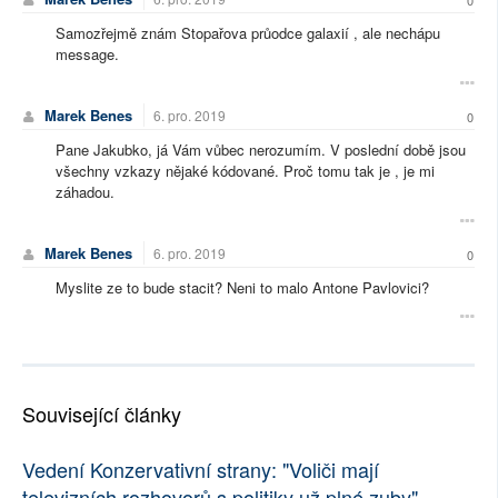
0
Samozřejmě znám Stopařova průodce galaxií , ale nechápu
message.
Marek Benes
6. pro. 2019
0
Pane Jakubko, já Vám vůbec nerozumím. V poslední době jsou
všechny vzkazy nějaké kódované. Proč tomu tak je , je mi
záhadou.
Marek Benes
6. pro. 2019
0
Myslite ze to bude stacit? Neni to malo Antone Pavlovici?
Související články
Vedení Konzervativní strany: "Voliči mají
televizních rozhovorů s politiky už plné zuby"