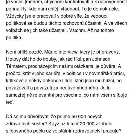
je vaším jménem, abychom kontrolovali a k odpovědnosti
pohnali ty, kdo nám chtějí vládnout. To je demokracie.
Vždycky jsme pracovali v dobré víře, že vedoucí
politikové se budou těchto rozhovorů účastnit. A ve všech
volbách se jich také účastnili. Všichni. Až na tohoto
politika.
Není příliš pozdě. Máme interview, který je připravený.
Hotový dát ho do trouby, jak rád říká pan Johnson.
Tématem, procházejícím našimi otázkami, je důvěra. A
proč tolikrát v jeho kariéře, v politice i v novinářské práci,
kritikové a někdy dokonce i lidé, kteří jsou mu blízcí, ho
považovali a považují za nedůvěryhodného. Je to
samozřejmě relevantní pro všechno, co nám všem slibuje
teď.
Dá se mu důvěřovat, že přijme 50 000 nových
zdravotních sester? Když už téměř 20 000 z tohoto
slibovaného počtu už ve státním zdravotnictví pracuje?