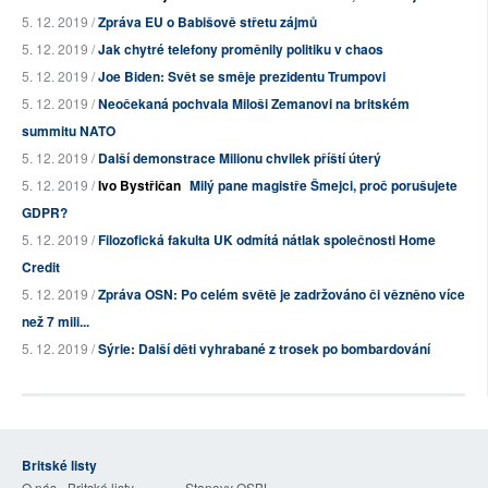
5. 12. 2019 /
Zpráva EU o Babišově střetu zájmů
5. 12. 2019 /
Jak chytré telefony proměnily politiku v chaos
5. 12. 2019 /
Joe Biden: Svět se směje prezidentu Trumpovi
5. 12. 2019 /
Neočekaná pochvala Miloši Zemanovi na britském
summitu NATO
5. 12. 2019 /
Další demonstrace Milionu chvilek příští úterý
5. 12. 2019 /
Ivo Bystřičan
Milý pane magistře Šmejci, proč porušujete
GDPR?
5. 12. 2019 /
Filozofická fakulta UK odmítá nátlak společnosti Home
Credit
5. 12. 2019 /
Zpráva OSN: Po celém světě je zadržováno či vězněno více
než 7 mili...
5. 12. 2019 /
Sýrie: Další děti vyhrabané z trosek po bombardování
Britské listy
O nás - Britské listy
Stanovy OSBL