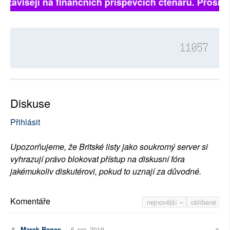
 závisejí na finančních příspěvcích čtenářů. Prosíme,
11057
Diskuse
Přihlásit
Upozorňujeme, že Britské listy jako soukromý server si
vyhrazují právo blokovat přístup na diskusní fóra
jakémukoliv diskutérovi, pokud to uznají za důvodné.
Komentáře
nejnovější
oblíbené
Marek Benes
6. pro. 2019