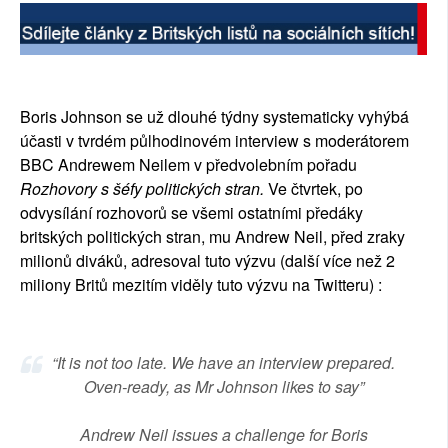
SOCIÁLNÍ SÍTĚ
RUBRIKY
Boris Johnson se už dlouhé týdny systematicky vyhýbá
PLNÁ VERZE STRÁNEK
účasti v tvrdém půlhodinovém interview s moderátorem
BBC Andrewem Neilem v předvolebním pořadu
Rozhovory s šéfy politických stran.
Ve čtvrtek, po
odvysílání rozhovorů se všemi ostatními předáky
britských politických stran, mu Andrew Neil, před zraky
milionů diváků, adresoval tuto výzvu (další více než 2
miliony Britů mezitím viděly tuto výzvu na Twitteru) :
“It is not too late. We have an interview prepared.
Oven-ready, as Mr Johnson likes to say”
Andrew Neil issues a challenge for Boris