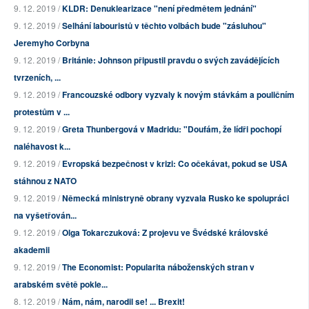
9. 12. 2019 /
KLDR: Denuklearizace "není předmětem jednání"
9. 12. 2019 /
Selhání labouristů v těchto volbách bude "zásluhou"
Jeremyho Corbyna
9. 12. 2019 /
Británie: Johnson připustil pravdu o svých zavádějících
tvrzeních, ...
9. 12. 2019 /
Francouzské odbory vyzvaly k novým stávkám a pouličním
protestům v ...
9. 12. 2019 /
Greta Thunbergová v Madridu: "Doufám, že lídři pochopí
naléhavost k...
9. 12. 2019 /
Evropská bezpečnost v krizi: Co očekávat, pokud se USA
stáhnou z NATO
9. 12. 2019 /
Německá ministryně obrany vyzvala Rusko ke spolupráci
na vyšetřován...
9. 12. 2019 /
Olga Tokarczuková: Z projevu ve Švédské královské
akademii
9. 12. 2019 /
The Economist: Popularita náboženských stran v
arabském světě pokle...
8. 12. 2019 /
Nám, nám, narodil se! ... Brexit!