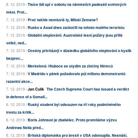
8. 12. 2019 /
Tisíce lidí spí v sobotu na náměstích padesáti světových
měst. Prot...
7. 12. 2019 /
Proč takhle nemluvíš ty, Miloši Zemane?
7. 12. 2019 /
Rusko a Asad dnes zaútočili na tohoto malého teroristu
7. 12. 2019 /
Globální oteplování: Australské lesní požáry jsou příliš
velké, ned...
7. 12. 2019 /
Oceány přicházejí v důsledku globálního oteplování o kyslík
bezprec...
7. 12. 2019 /
Merkelová: Hluboce se stydím za zločiny Němců
7. 12. 2019 /
V Madridu v pátek požadovalo půl milionu demonstrantů
razantní akce...
7. 12. 2019 /
Jan Čulík
The Czech Supreme Court has issued a verdict
in defence of a Somali...
6. 12. 2019 /
Ruský student byl odsouzen na tři roky podmíněného
trestu za kritik...
6. 12. 2019 /
Boris Johnson je zbabělec. Proto promítáme výzvu
Andrewa Neila před...
6. 12. 2019 /
Britská diplomatka pro brexit v USA odstoupila. Nesnáší,