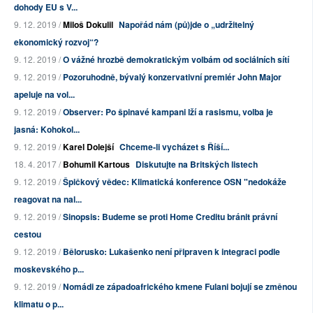
dohody EU s V...
9. 12. 2019 /
Miloš Dokulil
Napořád nám (pů)jde o „udržitelný
ekonomický rozvoj“?
9. 12. 2019 /
O vážné hrozbě demokratickým volbám od sociálních sítí
9. 12. 2019 /
Pozoruhodně, bývalý konzervativní premiér John Major
apeluje na vol...
9. 12. 2019 /
Observer: Po špinavé kampani lží a rasismu, volba je
jasná: Kohokol...
9. 12. 2019 /
Karel Dolejší
Chceme-li vycházet s Říší...
18. 4. 2017 /
Bohumil Kartous
Diskutujte na Britských listech
9. 12. 2019 /
Špičkový vědec: Klimatická konference OSN "nedokáže
reagovat na nal...
9. 12. 2019 /
Sinopsis: Budeme se proti Home Creditu bránit právní
cestou
9. 12. 2019 /
Bělorusko: Lukašenko není připraven k integraci podle
moskevského p...
9. 12. 2019 /
Nomádi ze západoafrického kmene Fulani bojují se změnou
klimatu o p...