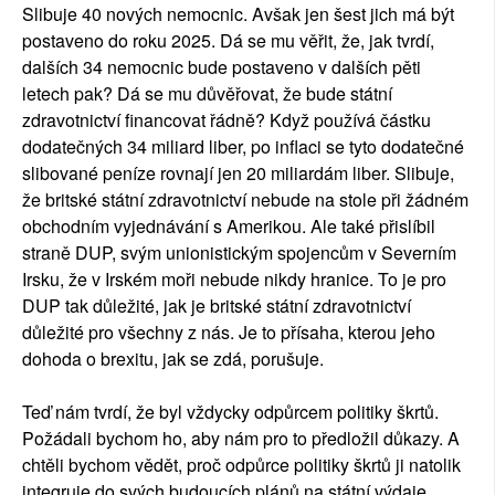
Slibuje 40 nových nemocnic. Avšak jen šest jich má být
postaveno do roku 2025. Dá se mu věřit, že, jak tvrdí,
dalších 34 nemocnic bude postaveno v dalších pěti
letech pak? Dá se mu důvěřovat, že bude státní
zdravotnictví financovat řádně? Když používá částku
dodatečných 34 miliard liber, po inflaci se tyto dodatečné
slibované peníze rovnají jen 20 miliardám liber. Slibuje,
že britské státní zdravotnictví nebude na stole při žádném
obchodním vyjednávání s Amerikou. Ale také přislíbil
straně DUP, svým unionistickým spojencům v Severním
Irsku, že v Irském moři nebude nikdy hranice. To je pro
DUP tak důležité, jak je britské státní zdravotnictví
důležité pro všechny z nás. Je to přísaha, kterou jeho
dohoda o brexitu, jak se zdá, porušuje.
Teď nám tvrdí, že byl vždycky odpůrcem politiky škrtů.
Požádali bychom ho, aby nám pro to předložil důkazy. A
chtěli bychom vědět, proč odpůrce politiky škrtů ji natolik
integruje do svých budoucích plánů na státní výdaje.