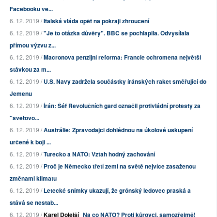
Facebooku ve...
6. 12. 2019 /
Italská vláda opět na pokraji zhroucení
6. 12. 2019 /
"Je to otázka důvěry". BBC se pochlapila. Odvysílala
přímou výzvu z...
6. 12. 2019 /
Macronova penzijní reforma: Francie ochromena největší
stávkou za m...
6. 12. 2019 /
U.S. Navy zadržela součástky íránských raket směřující do
Jemenu
6. 12. 2019 /
Írán: Šéf Revolučních gard označil protivládní protesty za
"světovo...
6. 12. 2019 /
Austrálie: Zpravodajci dohlédnou na úkolové uskupení
určené k boji ...
6. 12. 2019 /
Turecko a NATO: Vztah hodný zachování
6. 12. 2019 /
Proč je Německo třetí zemí na světě nejvíce zasaženou
změnami klimatu
6. 12. 2019 /
Letecké snímky ukazují, že grónský ledovec praská a
stává se nestab...
6. 12. 2019 /
Karel Dolejší
Na co NATO? Proti kůrovci, samozřejmě!