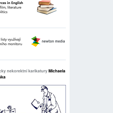
icky nekorektní karikatury
Michaela
áka