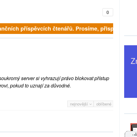
0
finančních příspěvcích čtenářů. Prosíme, přispějte. ➥
soukromý server si vyhrazují právo blokovat přístup
rovi, pokud to uznají za důvodné.
nejnovější
oblíbené