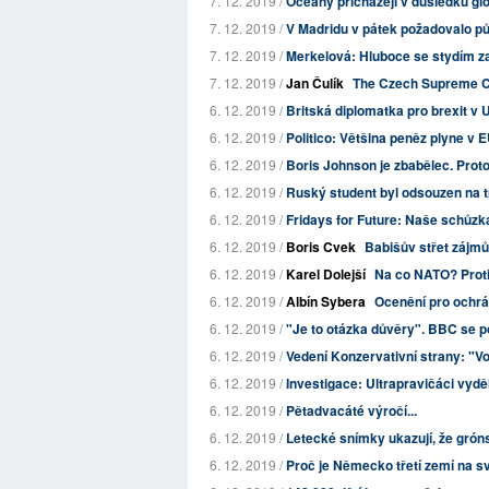
7. 12. 2019 /
Oceány přicházejí v důsledku glo
7. 12. 2019 /
V Madridu v pátek požadovalo půl
7. 12. 2019 /
Merkelová: Hluboce se stydím z
7. 12. 2019 /
Jan Čulík
The Czech Supreme Cou
6. 12. 2019 /
Britská diplomatka pro brexit v 
6. 12. 2019 /
Politico: Většina peněz plyne v
6. 12. 2019 /
Boris Johnson je zbabělec. Prot
6. 12. 2019 /
Ruský student byl odsouzen na tř
6. 12. 2019 /
Fridays for Future: Naše schůzk
6. 12. 2019 /
Boris Cvek
Babišův střet zájm
6. 12. 2019 /
Karel Dolejší
Na co NATO? Proti
6. 12. 2019 /
Albín Sybera
Ocenění pro ochrá
6. 12. 2019 /
"Je to otázka důvěry". BBC se po
6. 12. 2019 /
Vedení Konzervativní strany: "Voli
6. 12. 2019 /
Investigace: Ultrapravičáci vydě
6. 12. 2019 /
Pětadvacáté výročí...
6. 12. 2019 /
Letecké snímky ukazují, že grón
6. 12. 2019 /
Proč je Německo třetí zemí na s