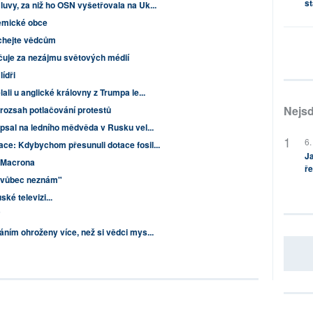
st
uvy, za niž ho OSN vyšetřovala na Uk...
emické obce
uchejte vědcům
čuje za nezájmu světových médií
lídři
li u anglické královny z Trumpa le...
Nejsd
 rozsah potlačování protestů
psal na ledního mědvěda v Rusku vel...
6.
ce: Kdybychom přesunuli dotace fosil...
Ja
 Macrona
ře
 vůbec neznám"
é televizi...
"
ním ohroženy více, než si vědci mys...