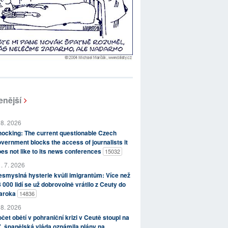
enější
 8. 2026
ocking: The current questionable Czech
vernment blocks the access of journalists it
es not like to its news conferences
15032
. 7. 2026
smyslná hysterie kvůli imigrantům: Více než
 000 lidí se už dobrovolně vrátilo z Ceuty do
aroka
14836
 8. 2026
čet obětí v pohraniční krizi v Ceutě stoupl na
, španělská vláda oznámila plány na