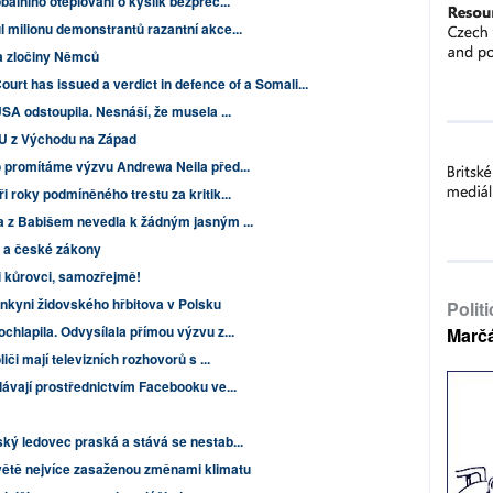
bálního oteplování o kyslík bezprec...
 milionu demonstrantů razantní akce...
a zločiny Němců
rt has issued a verdict in defence of a Somali...
USA odstoupila. Nesnáší, že musela ...
 EU z Východu na Západ
o promítáme výzvu Andrewa Neila před...
i roky podmíněného trestu za kritik...
a z Babišem nevedla k žádným jasným ...
ů a české zákony
 kůrovci, samozřejmě!
nkyni židovského hřbitova v Polsku
Polit
chlapila. Odvysílala přímou výzvu z...
Marč
či mají televizních rozhovorů s ...
lávají prostřednictvím Facebooku ve...
ský ledovec praská a stává se nestab...
větě nejvíce zasaženou změnami klimatu