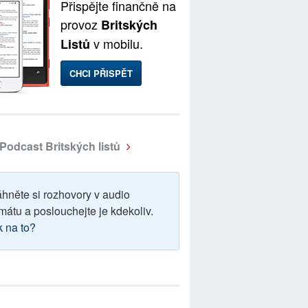
Přispějte finančně na
provoz
Britských
v mobilu.
Listů
CHCI PŘISPĚT
Podcast Britských listů
áhněte si rozhovory v audio
mátu a poslouchejte je kdekoliv.
k na to?