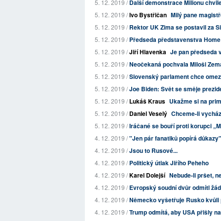
5. 12. 2019 /
Další demonstrace Milionu chvile
5. 12. 2019 /
Ivo Bystřičan
Milý pane magist
5. 12. 2019 /
Rektor UK Zima se postavil za S
5. 12. 2019 /
Předseda představenstva Home 
5. 12. 2019 /
Jiří Hlavenka
Je pan předseda v
5. 12. 2019 /
Neočekaná pochvala Miloši Zem
5. 12. 2019 /
Slovenský parlament chce omezit 
5. 12. 2019 /
Joe Biden: Svět se směje prezid
5. 12. 2019 /
Lukáš Kraus
Ukažme si na prim
5. 12. 2019 /
Daniel Veselý
Chceme-li vycház
5. 12. 2019 /
Iráčané se bouří proti korupci „
4. 12. 2019 /
"Jen pár fanatiků popírá důkazy
4. 12. 2019 /
Jsou to Rusové...
4. 12. 2019 /
Politický útlak Jiřího Peheho
4. 12. 2019 /
Karel Dolejší
Nebude-li pršet, 
4. 12. 2019 /
Evropský soudní dvůr odmítl žád
4. 12. 2019 /
Německo vyšetřuje Rusko kvůli p
4. 12. 2019 /
Trump odmítá, aby USA přišly 