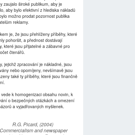
by zaujalo široké publikum, aby je
lo, aby bylo efektivní z hlediska nákladů
bylo možno prodat pozornost publika
telům reklamy.
kem je, že jsou přehlíženy příběhy, které
ly pohoršit, a přednost dostávají
y, které jsou přijatelné a zábavné pro
počet čtenářů.
y, jejichž zpracování je nákladné, jsou
vány nebo opomíjeny, nevšímavě jsou
zeny také ty příběhy, které jsou finančně
ní.
 vede k homogenizaci obsahu novin, k
vání o bezpečných otázkách a omezení
názorů a vyjadřovaných myšlenek.
R.G. Picard, (2004)
“Commercialism and newspaper