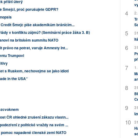
k příští úterý
v
ře Šmejci, proč porušujete GDPR?
2.
inopsis
Tr
Credit Šmejc píše akademikům bránícím...
S
lády v konfliktu zájmů? (Seminární práce žáka 3. B)
31
It
anovi na britském summitu NATO
31
právo na potrat, varuje Amnesty Int...
Pr
entu Trumpovi
př
itivy
1.
et s Ruskem, nechovejme se jako idioti
M
Made in the USA“
an
"
31
BB
C
31
nezcvoknem
Iz
ost ČR ohledně zrušení zákazu vlastn...
31
odezření z politické vraždy na svém ...
H
na pomoc napadené členské zemi NATO
sd