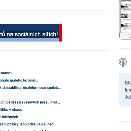
 Zemane?
tohoto malého teroristu
St
 destabilizují dezinformace společ...
for
Ja
tích padesáti světových měst. Prot...
litiku v chaos
e falešných
sní požáry jsou příliš velké, ned...