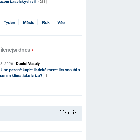
ažení izraelských sil
4211
Týden
Měsíc
Rok
Vše
ílenější dnes
 8. 2026
Daniel Veselý
k se pozdně kapitalistická mentalita snoubí s
šením klimatické krize?
1
13763