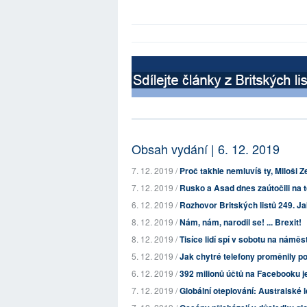
Obsah vydání | 6. 12. 2019
7. 12. 2019 /
Proč takhle nemluvíš ty, Miloši
7. 12. 2019 /
Rusko a Asad dnes zaútočili na 
6. 12. 2019 /
Rozhovor Britských listů 249. Jak
8. 12. 2019 /
Nám, nám, narodil se! ... Brexit!
8. 12. 2019 /
Tisíce lidí spí v sobotu na náměs
5. 12. 2019 /
Jak chytré telefony proměnily po
6. 12. 2019 /
392 milionů účtů na Facebooku j
7. 12. 2019 /
Globální oteplování: Australské le