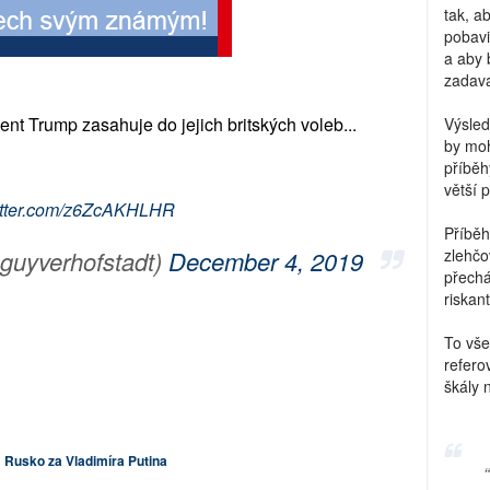
tak, a
pobavi
a aby 
zadava
dent Trump zasahuje do jejich britských voleb...
Výsled
by moh
příběh
větší 
witter.com/z6ZcAKHLHR
Příběh
guyverhofstadt)
December 4, 2019
zlehčo
přechá
riskant
To vše
refero
škály 
Rusko za Vladimíra Putina