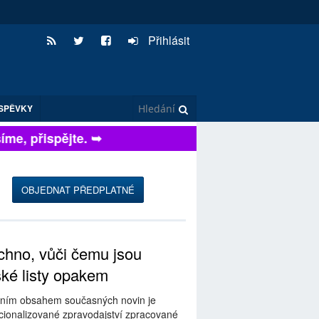
Přihlásit
SPĚVKY
e, přispějte. ➥
OBJEDNAT PŘEDPLATNÉ
hno, vůči čemu jsou
ské listy opakem
ním obsahem současných novin je
ionalizované zpravodajství zpracované