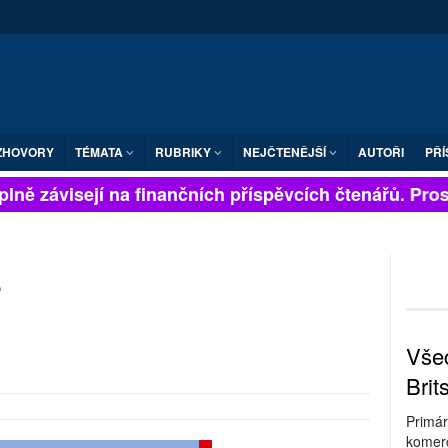
ZHOVORY
TÉMATA
RUBRIKY
NEJČTENĚJŠÍ
AUTOŘI
PŘÍ
lně závisejí na finančních příspěvcích čtenářů. Prosím
.
Všec
Brit
Primár
komerc