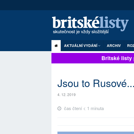
AKTUÁLNÍ VYDÁNÍ
ARCHIV
RO
Britské listy p
Jsou to Rusové..
4. 12. 2019
čas čtení < 1 minuta