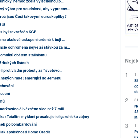
lničky, nemoc zcela vyléčitelnou p...
ý výbor pro soudnictví, aby vypracov...
Proč jsou Češi takovými euroskeptiky?
istů
us byl zavražděn KGB
 na úkolové uskupení určené k boji ...
ncie ochromena největší stávkou za m...
 pomníků obětem stalinismu
Nejčt
Britských listech
l protivládní protesty za "světovo...
1.
ránských raket směřující do Jemenu
Sh
achování
go
do
oucení
31
jmů
Ne
držováno či vězněno více než 7 mili...
48
ka: Totalitní myšlení prosakující oligarchické zájmy
M
rosek po bombardování
1.
Po
tlak společnosti Home Credit
67