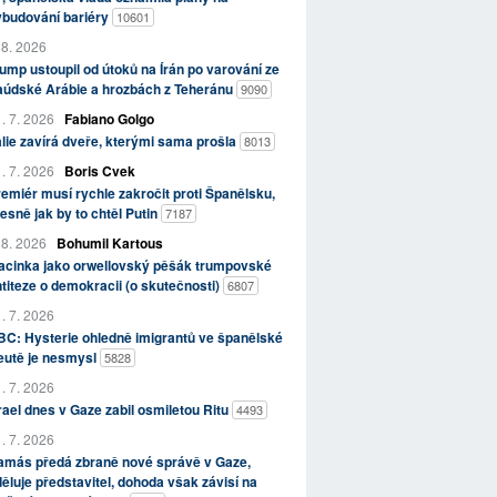
ybudování bariéry
10601
 8. 2026
ump ustoupil od útoků na Írán po varování ze
aúdské Arábie a hrozbách z Teheránu
9090
. 7. 2026
Fabiano Golgo
álie zavírá dveře, kterými sama prošla
8013
. 7. 2026
Boris Cvek
emiér musí rychle zakročit proti Španělsku,
esně jak by to chtěl Putin
7187
 8. 2026
Bohumil Kartous
acinka jako orwellovský pěšák trumpovské
titeze o demokracii (o skutečnosti)
6807
. 7. 2026
C: Hysterie ohledně imigrantů ve španělské
eutě je nesmysl
5828
. 7. 2026
rael dnes v Gaze zabil osmiletou Ritu
4493
. 7. 2026
amás předá zbraně nové správě v Gaze,
ěluje představitel, dohoda však závisí na