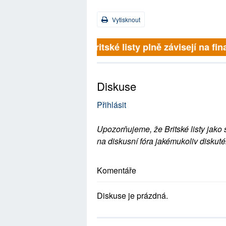
Vytisknout
Britské listy plně závisejí na 
Diskuse
Přihlásit
Upozorňujeme, že Britské listy jako 
na diskusní fóra jakémukoliv diskuté
Komentáře
Diskuse je prázdná.