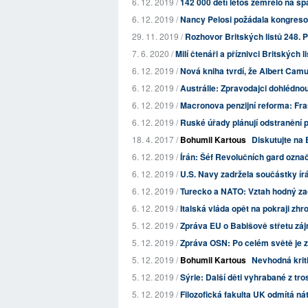
6. 12. 2019 /
142 000 dětí letos zemřelo na spa
6. 12. 2019 /
Nancy Pelosi požádala kongresov
29. 11. 2019 /
Rozhovor Britských listů 248. 
7. 6. 2020 /
Milí čtenáři a příznivci Britských l
6. 12. 2019 /
Nová kniha tvrdí, že Albert Cam
6. 12. 2019 /
Austrálie: Zpravodajci dohlédnou
6. 12. 2019 /
Macronova penzijní reforma: Fra
6. 12. 2019 /
Ruské úřady plánují odstranění
18. 4. 2017 /
Bohumil Kartous
Diskutujte na 
6. 12. 2019 /
Írán: Šéf Revolučních gard označi
6. 12. 2019 /
U.S. Navy zadržela součástky í
6. 12. 2019 /
Turecko a NATO: Vztah hodný z
6. 12. 2019 /
Italská vláda opět na pokraji zhr
5. 12. 2019 /
Zpráva EU o Babišově střetu zá
5. 12. 2019 /
Zpráva OSN: Po celém světě je za
5. 12. 2019 /
Bohumil Kartous
Nevhodná kriti
5. 12. 2019 /
Sýrie: Další děti vyhrabané z t
5. 12. 2019 /
Filozofická fakulta UK odmítá ná