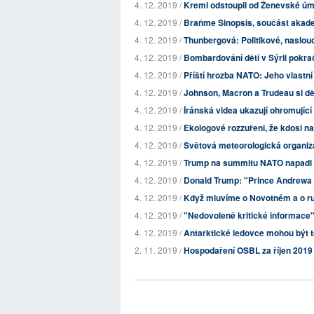
4. 12. 2019 /
Kreml odstoupil od Ženevské úml
4. 12. 2019 /
Braňme Sinopsis, součást akad
4. 12. 2019 /
Thunbergová: Politikové, naslo
4. 12. 2019 /
Bombardování dětí v Sýrii pokra
4. 12. 2019 /
Příští hrozba NATO: Jeho vlastní 
4. 12. 2019 /
Johnson, Macron a Trudeau si děla
4. 12. 2019 /
Íránská videa ukazují ohromující
4. 12. 2019 /
Ekologové rozzuřeni, že kdosi na
4. 12. 2019 /
Světová meteorologická organiza
4. 12. 2019 /
Trump na summitu NATO napadl
4. 12. 2019 /
Donald Trump: "Prince Andrewa
4. 12. 2019 /
Když mluvíme o Novotném a o rusk
4. 12. 2019 /
"Nedovoleně kritické informace
4. 12. 2019 /
Antarktické ledovce mohou být tá
2. 11. 2019 /
Hospodaření OSBL za říjen 2019