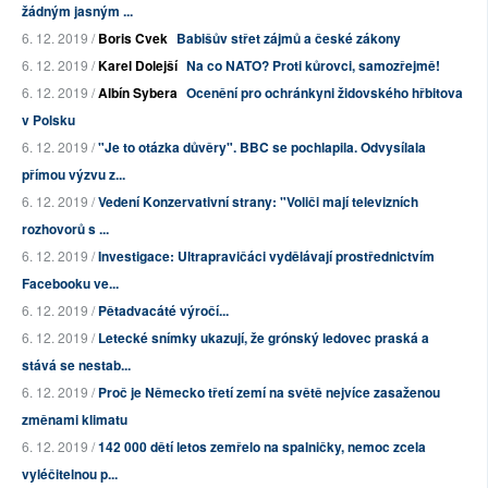
žádným jasným ...
6. 12. 2019 /
Boris Cvek
Babišův střet zájmů a české zákony
6. 12. 2019 /
Karel Dolejší
Na co NATO? Proti kůrovci, samozřejmě!
6. 12. 2019 /
Albín Sybera
Ocenění pro ochránkyni židovského hřbitova
v Polsku
6. 12. 2019 /
"Je to otázka důvěry". BBC se pochlapila. Odvysílala
přímou výzvu z...
6. 12. 2019 /
Vedení Konzervativní strany: "Voliči mají televizních
rozhovorů s ...
6. 12. 2019 /
Investigace: Ultrapravičáci vydělávají prostřednictvím
Facebooku ve...
6. 12. 2019 /
Pětadvacáté výročí...
6. 12. 2019 /
Letecké snímky ukazují, že grónský ledovec praská a
stává se nestab...
6. 12. 2019 /
Proč je Německo třetí zemí na světě nejvíce zasaženou
změnami klimatu
6. 12. 2019 /
142 000 dětí letos zemřelo na spalničky, nemoc zcela
vyléčitelnou p...