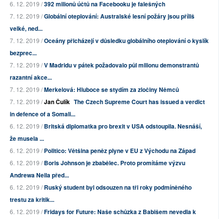
6. 12. 2019 /
392 milionů účtů na Facebooku je falešných
7. 12. 2019 /
Globální oteplování: Australské lesní požáry jsou příliš
velké, ned...
7. 12. 2019 /
Oceány přicházejí v důsledku globálního oteplování o kyslík
bezprec...
7. 12. 2019 /
V Madridu v pátek požadovalo půl milionu demonstrantů
razantní akce...
7. 12. 2019 /
Merkelová: Hluboce se stydím za zločiny Němců
7. 12. 2019 /
Jan Čulík
The Czech Supreme Court has issued a verdict
in defence of a Somali...
6. 12. 2019 /
Britská diplomatka pro brexit v USA odstoupila. Nesnáší,
že musela ...
6. 12. 2019 /
Politico: Většina peněz plyne v EU z Východu na Západ
6. 12. 2019 /
Boris Johnson je zbabělec. Proto promítáme výzvu
Andrewa Neila před...
6. 12. 2019 /
Ruský student byl odsouzen na tři roky podmíněného
trestu za kritik...
6. 12. 2019 /
Fridays for Future: Naše schůzka z Babišem nevedla k