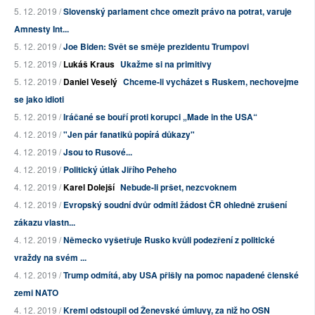
5. 12. 2019 /
Slovenský parlament chce omezit právo na potrat, varuje
Amnesty Int...
5. 12. 2019 /
Joe Biden: Svět se směje prezidentu Trumpovi
5. 12. 2019 /
Lukáš Kraus
Ukažme si na primitivy
5. 12. 2019 /
Daniel Veselý
Chceme-li vycházet s Ruskem, nechovejme
se jako idioti
5. 12. 2019 /
Iráčané se bouří proti korupci „Made in the USA“
4. 12. 2019 /
"Jen pár fanatiků popírá důkazy"
4. 12. 2019 /
Jsou to Rusové...
4. 12. 2019 /
Politický útlak Jiřího Peheho
4. 12. 2019 /
Karel Dolejší
Nebude-li pršet, nezcvoknem
4. 12. 2019 /
Evropský soudní dvůr odmítl žádost ČR ohledně zrušení
zákazu vlastn...
4. 12. 2019 /
Německo vyšetřuje Rusko kvůli podezření z politické
vraždy na svém ...
4. 12. 2019 /
Trump odmítá, aby USA přišly na pomoc napadené členské
zemi NATO
4. 12. 2019 /
Kreml odstoupil od Ženevské úmluvy, za niž ho OSN