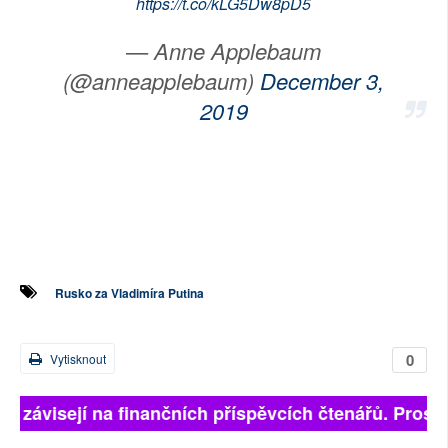
https://t.co/kLG5Dw8pD5
— Anne Applebaum
(@anneapplebaum)
December 3,
2019
Rusko za Vladimíra Putina
0
Vytisknout
ně závisejí na finančních příspěvcích čtenářů. Prosíme