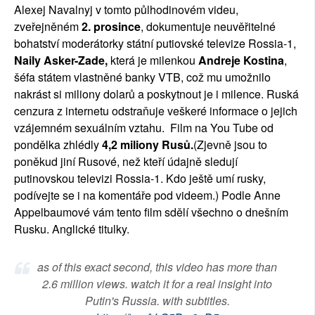
Alexej Navalnyj v tomto půlhodinovém videu,
zveřejněném
2. prosince
, dokumentuje neuvěřitelné
bohatství moderátorky státní putiovské televize Rossia-1,
Naily Asker-Zade,
která je milenkou
Andreje Kostina
,
šéfa státem vlastněné banky VTB, což mu umožnilo
nakrást si miliony dolarů a poskytnout je i milence. Ruská
cenzura z internetu odstraňuje veškeré informace o jejich
vzájemném sexuálním vztahu. Film na You Tube od
pondělka zhlédly
4,2 miliony Rusů.
(Zjevně jsou to
poněkud jiní Rusové, než kteří údajně sledují
putinovskou televizi Rossia-1. Kdo ještě umí rusky,
podívejte se i na komentáře pod videem.) Podle Anne
Appelbaumové vám tento film sdělí všechno o dnešním
Rusku. Anglické titulky.
as of this exact second, this video has more than
2.6 million views. watch it for a real insight into
Putin's Russia. with subtitles.