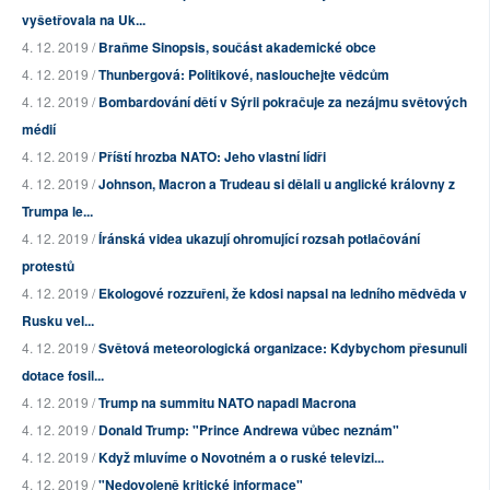
vyšetřovala na Uk...
4. 12. 2019 /
Braňme Sinopsis, součást akademické obce
4. 12. 2019 /
Thunbergová: Politikové, naslouchejte vědcům
4. 12. 2019 /
Bombardování dětí v Sýrii pokračuje za nezájmu světových
médií
4. 12. 2019 /
Příští hrozba NATO: Jeho vlastní lídři
4. 12. 2019 /
Johnson, Macron a Trudeau si dělali u anglické královny z
Trumpa le...
4. 12. 2019 /
Íránská videa ukazují ohromující rozsah potlačování
protestů
4. 12. 2019 /
Ekologové rozzuřeni, že kdosi napsal na ledního mědvěda v
Rusku vel...
4. 12. 2019 /
Světová meteorologická organizace: Kdybychom přesunuli
dotace fosil...
4. 12. 2019 /
Trump na summitu NATO napadl Macrona
4. 12. 2019 /
Donald Trump: "Prince Andrewa vůbec neznám"
4. 12. 2019 /
Když mluvíme o Novotném a o ruské televizi...
4. 12. 2019 /
"Nedovoleně kritické informace"