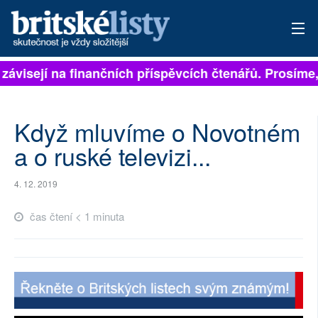
 závisejí na finančních příspěvcích čtenářů. Prosíme, 
PŘIHLÁSIT
AKTUÁLNÍ VYDÁNÍ
Když mluvíme o Novotném
ARCHIV
a o ruské televizi...
ROZHOVORY
4. 12. 2019
TÉMATA
čas čtení < 1 minuta
NEJČTENĚJŠÍ ZA 7 DNÍ
AUTOŘI
PŘÍSPĚVKY NA PROVOZ