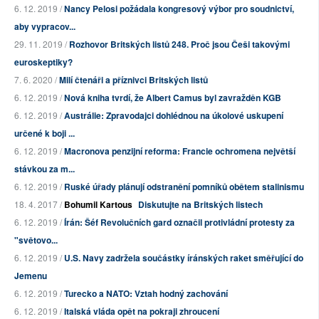
6. 12. 2019 /
Nancy Pelosi požádala kongresový výbor pro soudnictví,
aby vypracov...
29. 11. 2019 /
Rozhovor Britských listů 248. Proč jsou Češi takovými
euroskeptiky?
7. 6. 2020 /
Milí čtenáři a příznivci Britských listů
6. 12. 2019 /
Nová kniha tvrdí, že Albert Camus byl zavražděn KGB
6. 12. 2019 /
Austrálie: Zpravodajci dohlédnou na úkolové uskupení
určené k boji ...
6. 12. 2019 /
Macronova penzijní reforma: Francie ochromena největší
stávkou za m...
6. 12. 2019 /
Ruské úřady plánují odstranění pomníků obětem stalinismu
18. 4. 2017 /
Bohumil Kartous
Diskutujte na Britských listech
6. 12. 2019 /
Írán: Šéf Revolučních gard označil protivládní protesty za
"světovo...
6. 12. 2019 /
U.S. Navy zadržela součástky íránských raket směřující do
Jemenu
6. 12. 2019 /
Turecko a NATO: Vztah hodný zachování
6. 12. 2019 /
Italská vláda opět na pokraji zhroucení