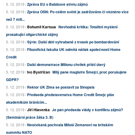
5. 12. 2019 /
Zpráva EU o Babišově střetu zájmů
5. 12. 2019 /
Zpráva OSN: Po celém světě je zadržováno či vězněno více
než 7 mili...
5. 12. 2019 /
Bohumil Kartous
Nevhodná kritika: Totalitní myšlení
prosakující oligarchické zájmy
5. 12. 2019 /
Sýrie: Další děti vyhrabané z trosek po bombardování
5. 12. 2019 /
Filozofická fakulta UK odmítá nátlak společnosti Home
Credit
5. 12. 2019 /
Další demonstrace Milionu chvilek příští úterý
5. 12. 2019 /
Ivo Bystřičan
Milý pane magistře Šmejci, proč porušujete
GDPR?
5. 12. 2019 /
Rektor UK Zima se postavil za Sinopsis
5. 12. 2019 /
Předseda představenstva Home Credit Šmejc píše
akademikům bránícím...
5. 12. 2019 /
Jiří Hlavenka
Je pan předseda vlády v konfliktu zájmů?
(Seminární práce žáka 3. B)
5. 12. 2019 /
Neočekaná pochvala Miloši Zemanovi na britském
summitu NATO