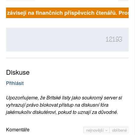
ně závisejí na finančních příspěvcích čtenářů. Prosíme
12193
Diskuse
Přihlásit
Upozorňujeme, že Britské listy jako soukromý server si
vyhrazují právo blokovat přístup na diskusní fóra
jakémukoliv diskutérovi, pokud to uznají za důvodné.
Komentáře
nejnovější
oblíbené