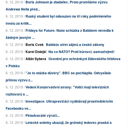
6. 12. 2019 /
Boris Johnson je zbabělec. Proto promítáme výzvu
Andrewa Neila před...
6. 12. 2019 /
Ruský student byl odsouzen na tři roky podmíněného
trestu za kritik...
6. 12. 2019 /
Fridays for Future: Naše schůzka z Babišem nevedla k
žádným jasným ...
6. 12. 2019 /
Boris Cvek
Babišův střet zájmů a české zákony
6. 12. 2019 /
Karel Dolejší
Na co NATO? Proti kůrovci, samozřejmě!
6. 12. 2019 /
Albín Sybera
Ocenění pro ochránkyni židovského hřbitova
v Polsku
6. 12. 2019 /
"Je to otázka důvěry". BBC se pochlapila. Odvysílala
přímou výzvu z...
6. 12. 2019 /
Vedení Konzervativní strany: "Voliči mají televizních
rozhovorů s ...
6. 12. 2019 /
Investigace: Ultrapravičáci vydělávají prostřednictvím
Facebooku ve...
6. 12. 2019 /
Pětadvacáté výročí...
6. 12. 2019 /
Letecké snímky ukazují, že grónský ledovec praská a