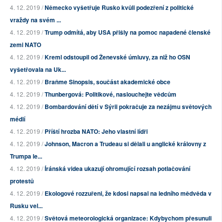
4. 12. 2019 /
Německo vyšetřuje Rusko kvůli podezření z politické
vraždy na svém ...
4. 12. 2019 /
Trump odmítá, aby USA přišly na pomoc napadené členské
zemi NATO
4. 12. 2019 /
Kreml odstoupil od Ženevské úmluvy, za niž ho OSN
vyšetřovala na Uk...
4. 12. 2019 /
Braňme Sinopsis, součást akademické obce
4. 12. 2019 /
Thunbergová: Politikové, naslouchejte vědcům
4. 12. 2019 /
Bombardování dětí v Sýrii pokračuje za nezájmu světových
médií
4. 12. 2019 /
Příští hrozba NATO: Jeho vlastní lídři
4. 12. 2019 /
Johnson, Macron a Trudeau si dělali u anglické královny z
Trumpa le...
4. 12. 2019 /
Íránská videa ukazují ohromující rozsah potlačování
protestů
4. 12. 2019 /
Ekologové rozzuřeni, že kdosi napsal na ledního mědvěda v
Rusku vel...
4. 12. 2019 /
Světová meteorologická organizace: Kdybychom přesunuli