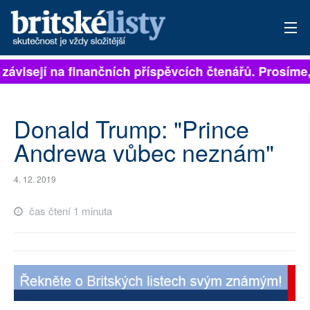
 závisejí na finančních příspěvcích čtenářů. Prosíme, 
PŘIHLÁSIT
AKTUÁLNÍ VYDÁNÍ
Donald Trump: "Prince
ARCHIV
Andrewa vůbec neznám"
ROZHOVORY
4. 12. 2019
TÉMATA
čas čtení 1 minuta
NEJČTENĚJŠÍ ZA 7 DNÍ
AUTOŘI
PŘÍSPĚVKY NA PROVOZ