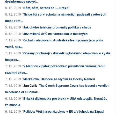
dezinformace společ...
8. 12. 2019 /
Nám, nám, narodil se! ... Brexit!
8. 12. 2019 /
Tisíce lidí spí v sobotu na náměstích padesáti světových
měst. Prot...
5. 12. 2019 /
Jak chytré telefony proměnily politiku v chaos
6. 12. 2019 /
392 milionů účtů na Facebooku je falešných
7. 12. 2019 /
Globální oteplování: Australské lesní požáry jsou příliš
velké, ned...
7. 12. 2019 /
Oceány přicházejí v důsledku globálního oteplování o kyslík
bezprec...
7. 12. 2019 /
V Madridu v pátek požadovalo půl milionu demonstrantů
razantní akce...
7. 12. 2019 /
Merkelová: Hluboce se stydím za zločiny Němců
7. 12. 2019 /
Jan Čulík
The Czech Supreme Court has issued a verdict
in defence of a Somali...
6. 12. 2019 /
Britská diplomatka pro brexit v USA odstoupila. Nesnáší,
že musela ...
6. 12. 2019 /
Politico: Většina peněz plyne v EU z Východu na Západ