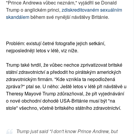
"Prince Andrewa vůbec neznám," vyjádřil se Donald
SOCIÁLNÍ SÍTĚ
Trump o anglickém princi,
zdiskreditovaném sexuálním
skandálem
během své nynější návštěvy Británie.
RUBRIKY
PLNÁ VERZE STRÁNEK
Problém: existují četné fotografie jejich setkání,
nejposledněji letos v létě, viz níže.
Trump také tvrdil, že vůbec nechce zprivatizovat britské
státní zdravotnictví a předodit ho pirátským amerických
zdravotnickým firmám. "Kde vznikla ta nepodložená
zpráva?" ptal se. U něho: Ještě letos v létě při návštěvě u
Theresy Mayové Trump zdůrazňoval, že při vyjednávání
o nové obchodní dohodě USA-Británie musí být "na
stole" všechno, včetně britského státního zdravotnictví.
Trump just said "I don't know Prince Andrew, but