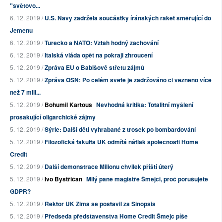
"světovo...
6. 12. 2019 /
U.S. Navy zadržela součástky íránských raket směřující do
Jemenu
6. 12. 2019 /
Turecko a NATO: Vztah hodný zachování
6. 12. 2019 /
Italská vláda opět na pokraji zhroucení
5. 12. 2019 /
Zpráva EU o Babišově střetu zájmů
5. 12. 2019 /
Zpráva OSN: Po celém světě je zadržováno či vězněno více
než 7 mili...
5. 12. 2019 /
Bohumil Kartous
Nevhodná kritika: Totalitní myšlení
prosakující oligarchické zájmy
5. 12. 2019 /
Sýrie: Další děti vyhrabané z trosek po bombardování
5. 12. 2019 /
Filozofická fakulta UK odmítá nátlak společnosti Home
Credit
5. 12. 2019 /
Další demonstrace Milionu chvilek příští úterý
5. 12. 2019 /
Ivo Bystřičan
Milý pane magistře Šmejci, proč porušujete
GDPR?
5. 12. 2019 /
Rektor UK Zima se postavil za Sinopsis
5. 12. 2019 /
Předseda představenstva Home Credit Šmejc píše