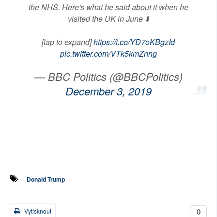
the NHS. Here's what he said about it when he
visited the UK in June ⬇️
[tap to expand]
https://t.co/YD7oKBgzId
pic.twitter.com/VTk5kmZnng
— BBC Politics (@BBCPolitics)
December 3, 2019
Donald Trump
0
Vytisknout