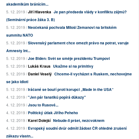
akademikům bránícím...
5. 12. 2019 /
Jiří Hlavenka
Je pan předseda vlády v konfliktu zájmů?
(Seminární práce žáka 3. B)
5. 12. 2019 /
Neočekaná pochvala Miloši Zemanovi na britském
summitu NATO
5. 12. 2019 /
Slovenský parlament chce omezit právo na potrat, varuje
Amnesty Int...
5. 12. 2019 /
Joe Biden: Svět se směje prezidentu Trumpovi
5. 12. 2019 /
Lukáš Kraus
Ukažme si na primitivy
5. 12. 2019 /
Daniel Veselý
Chceme-li vycházet s Ruskem, nechovejme
se jako idioti
5. 12. 2019 /
Iráčané se bouří proti korupci „Made in the USA“
4. 12. 2019 /
"Jen pár fanatiků popírá důkazy"
4. 12. 2019 /
Jsou to Rusové...
4. 12. 2019 /
Politický útlak Jiřího Peheho
4. 12. 2019 /
Karel Dolejší
Nebude-li pršet, nezcvoknem
4. 12. 2019 /
Evropský soudní dvůr odmítl žádost ČR ohledně zrušení
zákazu vlastn...