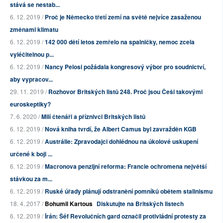
stává se nestab...
6. 12. 2019 /
Proč je Německo třetí zemí na světě nejvíce zasaženou
změnami klimatu
6. 12. 2019 /
142 000 dětí letos zemřelo na spalničky, nemoc zcela
vyléčitelnou p...
6. 12. 2019 /
Nancy Pelosi požádala kongresový výbor pro soudnictví,
aby vypracov...
29. 11. 2019 /
Rozhovor Britských listů 248. Proč jsou Češi takovými
euroskeptiky?
7. 6. 2020 /
Milí čtenáři a příznivci Britských listů
6. 12. 2019 /
Nová kniha tvrdí, že Albert Camus byl zavražděn KGB
6. 12. 2019 /
Austrálie: Zpravodajci dohlédnou na úkolové uskupení
určené k boji ...
6. 12. 2019 /
Macronova penzijní reforma: Francie ochromena největší
stávkou za m...
6. 12. 2019 /
Ruské úřady plánují odstranění pomníků obětem stalinismu
18. 4. 2017 /
Bohumil Kartous
Diskutujte na Britských listech
6. 12. 2019 /
Írán: Šéf Revolučních gard označil protivládní protesty za