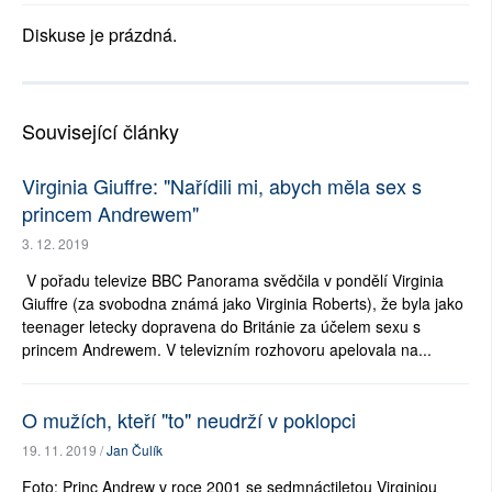
Diskuse je prázdná.
Související články
Virginia Giuffre: "Nařídili mi, abych měla sex s
princem Andrewem"
3. 12. 2019
V pořadu televize BBC Panorama svědčila v pondělí Virginia
Giuffre (za svobodna známá jako Virginia Roberts), že byla jako
teenager letecky dopravena do Británie za účelem sexu s
princem Andrewem. V televizním rozhovoru apelovala na...
O mužích, kteří "to" neudrží v poklopci
19. 11. 2019 /
Jan Čulík
Foto: Princ Andrew v roce 2001 se sedmnáctiletou Virginiou