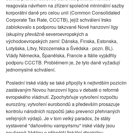
reagovala návrhem na zřízení společné minimální sazby
korporátní daně pro celou unii (Common Consolidated
Corporate Tax Rate, CCCTB), jejíž schválení Irsko
zablokovalo s podporou takzvané Nové hanzovní ligy
(skupiny převážně severoevropských a
východoevropských zemí: Dánska, Finska, Estonska,
Lotyšska, Litvy, Nizozemska a Švédska - pozn. BL).
Vlády Německa, Španělska, Francie a Itálie vyjádřily
podporu CCCTB. Problémem je, že tyto daně vyžadují
jednomyslné schválení.
Poslední irské vlády se také připojily k nejtvrdším pozicím
zastávaným Novou hanzovní ligou v debatě o reformě
evropského vládnutí. Zpochybňuje vytvoření rozpočtu
eurozóny, vytvoření eurobondů a především prosazuje
kontrolu národních rozpočtů jako prevenci přehnaných
veřejných výdajů. Je v tom velký paradox, že státy
vystavené "daňovému vampyrismu" irské vlády jsou
současně žádány o přísnější fiskální disciplínu.