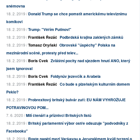
sněmovna
18. 2. 2019 /
Donald Trump se chce pomstít americkému televiznímu
komikovi
18. 2. 2019 /
Trump: "Věřím Putinovi"
18. 2. 2019 /
František Řezáč
Podbrdská krajina zakletých zámků
18. 2. 2019 /
Tomasz Oryński
Obrovské "úspěchy" Polska na
mezinárodní scéně, protesty před telev...
18. 2. 2019 /
Boris Cvek
Zvláštní pocity nad sjezdem hnutí ANO, který
jsem ignoroval
18. 2. 2019 /
Boris Cvek
Foldynův jezevčík a Arabela
18. 2. 2019 /
František Řezáč
Co bude s plzeňským kulturním domem
Peklo?
18. 2. 2019 /
Probrexitový britský bulvár zuří: EU NÁM VYHROŽUJE
POTRAVINOVOU POM...
7. 6. 2020 /
Milí čtenáři a příznivci Britských listů
18. 2. 2019 /
Britský parlamentní výbor ostře odsuzuje "podvodníky z
Facebooku"
18. 2. 2019 /
Roste napětí mezi Varšavou a Jeruzalémem kvůli tvrzení o