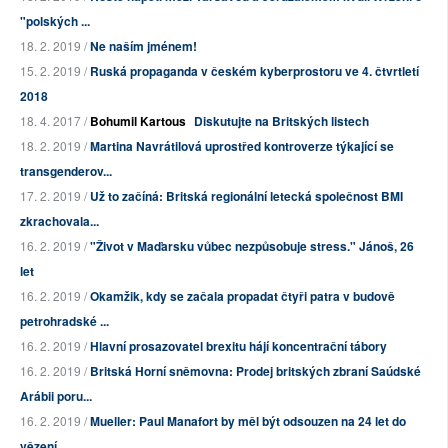
"polských ...
18. 2. 2019 /
Ne naším jménem!
15. 2. 2019 /
Ruská propaganda v českém kyberprostoru ve 4. čtvrtletí
2018
18. 4. 2017 /
Bohumil Kartous
Diskutujte na Britských listech
18. 2. 2019 /
Martina Navrátilová uprostřed kontroverze týkající se
transgenderov...
17. 2. 2019 /
Už to začíná: Britská regionální letecká společnost BMI
zkrachovala...
16. 2. 2019 /
"Život v Maďarsku vůbec nezpůsobuje stress." Jánoš, 26
let
16. 2. 2019 /
Okamžik, kdy se začala propadat čtyři patra v budově
petrohradské ...
16. 2. 2019 /
Hlavní prosazovatel brexitu hájí koncentrační tábory
16. 2. 2019 /
Britská Horní sněmovna: Prodej britských zbraní Saúdské
Arábii poru...
16. 2. 2019 /
Mueller: Paul Manafort by měl být odsouzen na 24 let do
vězení