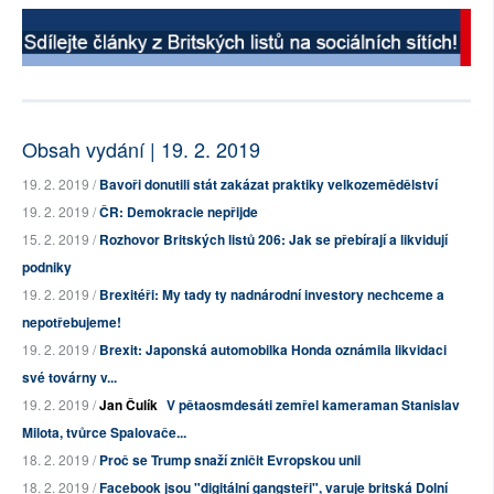
Obsah vydání | 19. 2. 2019
19. 2. 2019 /
Bavoři donutili stát zakázat praktiky velkozemědělství
19. 2. 2019 /
ČR: Demokracie nepřijde
15. 2. 2019 /
Rozhovor Britských listů 206: Jak se přebírají a likvidují
podniky
19. 2. 2019 /
Brexitéři: My tady ty nadnárodní investory nechceme a
nepotřebujeme!
19. 2. 2019 /
Brexit: Japonská automobilka Honda oznámila likvidaci
své továrny v...
19. 2. 2019 /
Jan Čulík
V pětaosmdesáti zemřel kameraman Stanislav
Milota, tvůrce Spalovače...
18. 2. 2019 /
Proč se Trump snaží zničit Evropskou unii
18. 2. 2019 /
Facebook jsou "digitální gangsteři", varuje britská Dolní