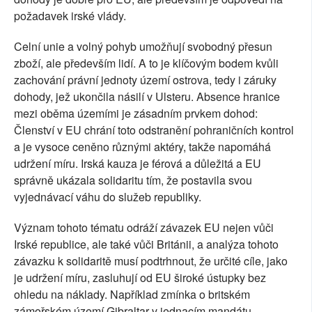
požadavek irské vlády.
Celní unie a volný pohyb umožňují svobodný přesun
zboží, ale především lidí. A to je klíčovým bodem kvůli
zachování právní jednoty území ostrova, tedy i záruky
dohody, jež ukončila násilí v Ulsteru. Absence hranice
mezi oběma územími je zásadním prvkem dohod:
Členství v EU chrání toto odstranění pohraničních kontrol
a je vysoce ceněno různými aktéry, takže napomáhá
udržení míru. Irská kauza je férová a důležitá a EU
správně ukázala solidaritu tím, že postavila svou
vyjednávací váhu do služeb republiky.
Význam tohoto tématu odráží závazek EU nejen vůči
Irské republice, ale také vůči Británii, a analýza tohoto
závazku k solidaritě musí podtrhnout, že určité cíle, jako
je udržení míru, zasluhují od EU široké ústupky bez
ohledu na náklady. Například zmínka o britském
zámořském území Gibraltar v jednacím mandátu