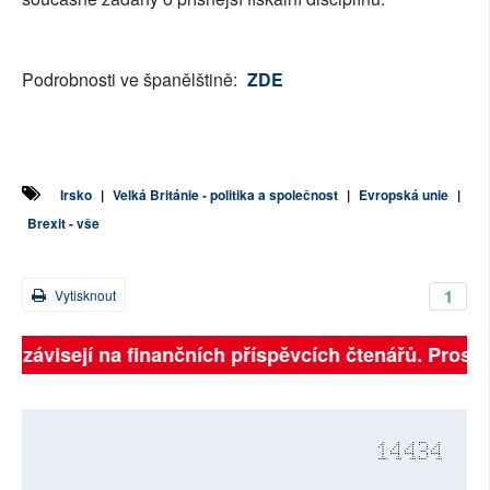
Podrobnosti ve španělštině:
ZDE
Irsko
|
Velká Británie - politika a společnost
|
Evropská unie
|
Brexit - vše
1
Vytisknout
ně závisejí na finančních příspěvcích čtenářů. Prosíme
14434