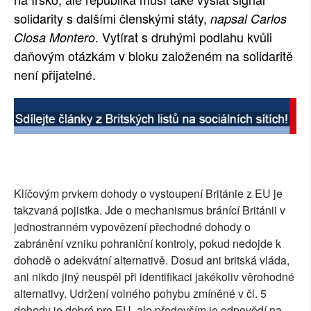
solidarity s dalšími členskými státy,
napsal Carlos
SOCIÁLNÍ SÍTĚ
. Vytírat s druhými podlahu kvůli
Closa Montero
RUBRIKY
daňovým otázkám v bloku založeném na solidaritě
není přijatelné.
PLNÁ VERZE STRÁNEK
Klíčovým prvkem dohody o vystoupení Británie z EU je
takzvaná pojistka. Jde o mechanismus bránící Británii v
jednostranném vypovězení přechodné dohody o
zabránění vzniku pohraniční kontroly, pokud nedojde k
dohodě o adekvátní alternativě. Dosud ani britská vláda,
ani nikdo jiný neuspěl při identifikaci jakékoliv věrohodné
alternativy. Udržení volného pohybu zmíněné v čl. 5
dohody je dobré pro EU, ale především je odpovědí na