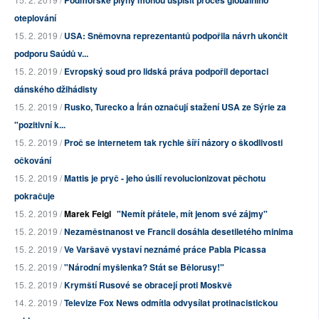
Podmořské plyny mohou uspíšit proces globálního
oteplování
15. 2. 2019 /
USA: Sněmovna reprezentantů podpořila návrh ukončit
podporu Saúdů v...
15. 2. 2019 /
Evropský soud pro lidská práva podpořil deportaci
dánského džihádisty
15. 2. 2019 /
Rusko, Turecko a Írán označují stažení USA ze Sýrie za
"pozitivní k...
15. 2. 2019 /
Proč se internetem tak rychle šíří názory o škodlivosti
očkování
15. 2. 2019 /
Mattis je pryč - jeho úsilí revolucionizovat pěchotu
pokračuje
15. 2. 2019 /
Marek Feigl
"Nemít přátele, mít jenom své zájmy"
15. 2. 2019 /
Nezaměstnanost ve Francii dosáhla desetiletého minima
15. 2. 2019 /
Ve Varšavě vystaví neznámé práce Pabla Picassa
15. 2. 2019 /
"Národní myšlenka? Stát se Bělorusy!"
15. 2. 2019 /
Krymští Rusové se obracejí proti Moskvě
14. 2. 2019 /
Televize Fox News odmítla odvysílat protinacistickou