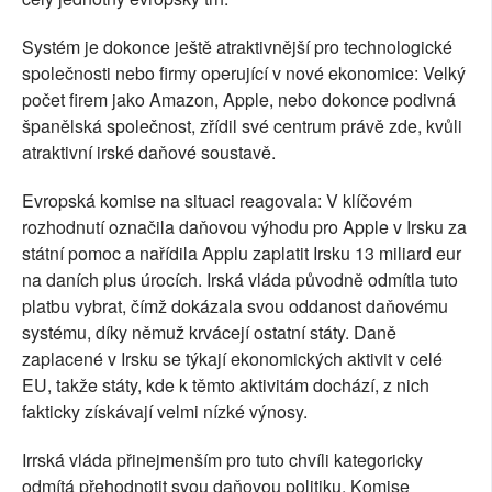
Systém je dokonce ještě atraktivnější pro technologické
společnosti nebo firmy operující v nové ekonomice: Velký
počet firem jako Amazon, Apple, nebo dokonce podivná
španělská společnost, zřídil své centrum právě zde, kvůli
atraktivní irské daňové soustavě.
Evropská komise na situaci reagovala: V klíčovém
rozhodnutí označila daňovou výhodu pro Apple v Irsku za
státní pomoc a nařídila Applu zaplatit Irsku 13 miliard eur
na daních plus úrocích. Irská vláda původně odmítla tuto
platbu vybrat, čímž dokázala svou oddanost daňovému
systému, díky němuž krvácejí ostatní státy. Daně
zaplacené v Irsku se týkají ekonomických aktivit v celé
EU, takže státy, kde k těmto aktivitám dochází, z nich
fakticky získávají velmi nízké výnosy.
Irrská vláda přinejmenším pro tuto chvíli kategoricky
odmítá přehodnotit svou daňovou politiku. Komise