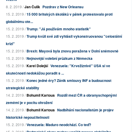
8. 2. 2019 /
Jan Čulík
Pozdrav z New Orleansu
15. 2. 2019 /
15 000 britských školáků v pátek protestovalo proti
globálnímu ote...
15. 2. 2019 /
Trump: "Já používám mnoho statistik"
15. 2. 2019 /
Trump kvůli své zdi vyhlásil vykonstruovanou "celostátní
krizi"
15. 2. 2019 /
Brexit: Mayová byla znovu poražena v Dolní sněmovně
15. 2. 2019 /
Nejnovější volební průzkum z Německa
15. 2. 2019 /
Karel Dolejší
Venezuela: "Krvežíznivé" USA si ve
skutečnosti nedokážou poradit s ...
15. 2. 2019 /
Konec jedné éry? Zánik smlouvy INF a budoucnost
strategické stability
14. 2. 2019 /
Bohumil Kartous
Rozdíl mezi ČR a obranyschopnými
zeměmi je v pocitu ohrožení
14. 2. 2019 /
Bohumil Kartous
Nadbíhání nacionalistům je projev
historické nepoučitelnosti
15. 2. 2019 /
Venezuela: Maduro neodchází. Co teď?
15. 2. 2019 /