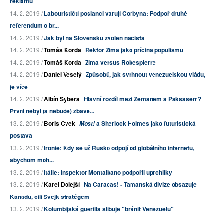
reklamu
14. 2. 2019 /
Labourističtí poslanci varují Corbyna: Podpoř druhé
referendum o br...
14. 2. 2019 /
Jak byl na Slovensku zvolen nacista
14. 2. 2019 /
Tomáš Korda
Rektor Zima jako příčina populismu
14. 2. 2019 /
Tomáš Korda
Zima versus Robespierre
14. 2. 2019 /
Daniel Veselý
Způsobů, jak svrhnout venezuelskou vládu,
je více
14. 2. 2019 /
Albín Sybera
Hlavní rozdíl mezi Zemanem a Paksasem?
První nebyl (a nebude) zbave...
13. 2. 2019 /
Boris Cvek
a Sherlock Holmes jako futuristická
Most!
postava
13. 2. 2019 /
Ironie: Kdy se už Rusko odpojí od globálního internetu,
abychom moh...
13. 2. 2019 /
Itálie: Inspektor Montalbano podpořil uprchlíky
13. 2. 2019 /
Karel Dolejší
Na Caracas! - Tamanská divize obsazuje
Kanadu, čili Švejk stratégem
13. 2. 2019 /
Kolumbijská guerilla slibuje "bránit Venezuelu"