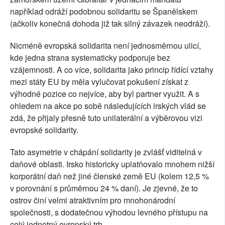
například odráží podobnou solidaritu se Španělskem
(ačkoliv konečná dohoda již tak silný závazek neodráží).
Nicméně evropská solidarita není jednosměrnou ulicí,
kde jedna strana systematicky podporuje bez
vzájemnosti. A co více, solidarita jako princip řídící vztahy
mezi státy EU by měla vylučovat pokušení získat z
výhodné pozice co nejvíce, aby byl partner využit. A s
ohledem na akce po sobě následujících irských vlád se
zdá, že přijaly přesně tuto unilaterální a výběrovou vizi
evropské solidarity.
Tato asymetrie v chápání solidarity je zvlášť viditelná v
daňové oblasti. Irsko historicky uplatňovalo mnohem nižší
korporátní daň než jiné členské země EU (kolem 12,5 %
v porovnání s průměrnou 24 % daní). Je zjevné, že to
ostrov činí velmi atraktivním pro mnohonárodní
společnosti, s dodatečnou výhodou levného přístupu na
celý jednotný evropský trh.