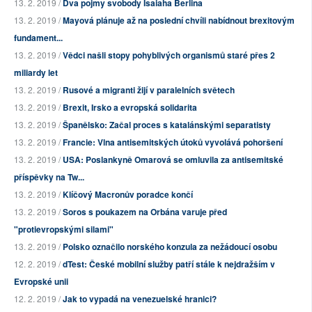
13. 2. 2019 /
Dva pojmy svobody Isaiaha Berlina
13. 2. 2019 /
Mayová plánuje až na poslední chvíli nabídnout brexitovým
fundament...
13. 2. 2019 /
Vědci našli stopy pohyblivých organismů staré přes 2
miliardy let
13. 2. 2019 /
Rusové a migranti žijí v paralelních světech
13. 2. 2019 /
Brexit, Irsko a evropská solidarita
13. 2. 2019 /
Španělsko: Začal proces s katalánskými separatisty
13. 2. 2019 /
Francie: Vlna antisemitských útoků vyvolává pohoršení
13. 2. 2019 /
USA: Poslankyně Omarová se omluvila za antisemitské
příspěvky na Tw...
13. 2. 2019 /
Klíčový Macronův poradce končí
13. 2. 2019 /
Soros s poukazem na Orbána varuje před
"protievropskými silami"
13. 2. 2019 /
Polsko označilo norského konzula za nežádoucí osobu
12. 2. 2019 /
dTest: České mobilní služby patří stále k nejdražším v
Evropské unii
12. 2. 2019 /
Jak to vypadá na venezuelské hranici?