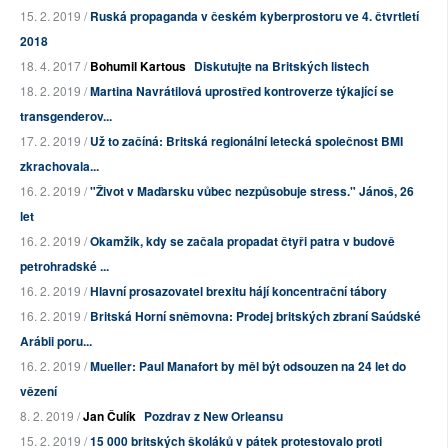
15. 2. 2019 /
Ruská propaganda v českém kyberprostoru ve 4. čtvrtletí
2018
18. 4. 2017 /
Bohumil Kartous
Diskutujte na Britských listech
18. 2. 2019 /
Martina Navrátilová uprostřed kontroverze týkající se
transgenderov...
17. 2. 2019 /
Už to začíná: Britská regionální letecká společnost BMI
zkrachovala...
16. 2. 2019 /
"Život v Maďarsku vůbec nezpůsobuje stress." Jánoš, 26
let
16. 2. 2019 /
Okamžik, kdy se začala propadat čtyři patra v budově
petrohradské ...
16. 2. 2019 /
Hlavní prosazovatel brexitu hájí koncentrační tábory
16. 2. 2019 /
Britská Horní sněmovna: Prodej britských zbraní Saúdské
Arábii poru...
16. 2. 2019 /
Mueller: Paul Manafort by měl být odsouzen na 24 let do
vězení
8. 2. 2019 /
Jan Čulík
Pozdrav z New Orleansu
15. 2. 2019 /
15 000 britských školáků v pátek protestovalo proti