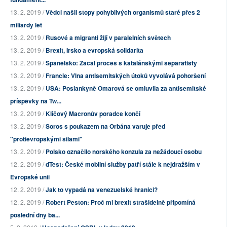
13. 2. 2019 /
Vědci našli stopy pohyblivých organismů staré přes 2
miliardy let
13. 2. 2019 /
Rusové a migranti žijí v paralelních světech
13. 2. 2019 /
Brexit, Irsko a evropská solidarita
13. 2. 2019 /
Španělsko: Začal proces s katalánskými separatisty
13. 2. 2019 /
Francie: Vlna antisemitských útoků vyvolává pohoršení
13. 2. 2019 /
USA: Poslankyně Omarová se omluvila za antisemitské
příspěvky na Tw...
13. 2. 2019 /
Klíčový Macronův poradce končí
13. 2. 2019 /
Soros s poukazem na Orbána varuje před
"protievropskými silami"
13. 2. 2019 /
Polsko označilo norského konzula za nežádoucí osobu
12. 2. 2019 /
dTest: České mobilní služby patří stále k nejdražším v
Evropské unii
12. 2. 2019 /
Jak to vypadá na venezuelské hranici?
12. 2. 2019 /
Robert Peston: Proč mi brexit strašidelně připomíná
poslední dny ba...