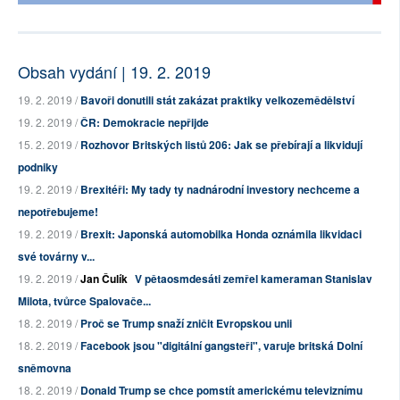
Obsah vydání | 19. 2. 2019
19. 2. 2019 /
Bavoři donutili stát zakázat praktiky velkozemědělství
19. 2. 2019 /
ČR: Demokracie nepřijde
15. 2. 2019 /
Rozhovor Britských listů 206: Jak se přebírají a likvidují
podniky
19. 2. 2019 /
Brexitéři: My tady ty nadnárodní investory nechceme a
nepotřebujeme!
19. 2. 2019 /
Brexit: Japonská automobilka Honda oznámila likvidaci
své továrny v...
19. 2. 2019 /
Jan Čulík
V pětaosmdesáti zemřel kameraman Stanislav
Milota, tvůrce Spalovače...
18. 2. 2019 /
Proč se Trump snaží zničit Evropskou unii
18. 2. 2019 /
Facebook jsou "digitální gangsteři", varuje britská Dolní
sněmovna
18. 2. 2019 /
Donald Trump se chce pomstít americkému televiznímu