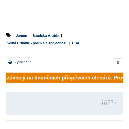
Jemen
|
Saúdská Arábie
|
Velká Británie - politika a společnost
|
USA
0
Vytisknout
lně závisejí na finančních příspěvcích čtenářů. Prosím
10771