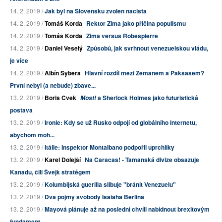
14. 2. 2019 /
Jak byl na Slovensku zvolen nacista
14. 2. 2019 /
Tomáš Korda
Rektor Zima jako příčina populismu
14. 2. 2019 /
Tomáš Korda
Zima versus Robespierre
14. 2. 2019 /
Daniel Veselý
Způsobů, jak svrhnout venezuelskou vládu,
je více
14. 2. 2019 /
Albín Sybera
Hlavní rozdíl mezi Zemanem a Paksasem?
První nebyl (a nebude) zbave...
13. 2. 2019 /
Boris Cvek
a Sherlock Holmes jako futuristická
Most!
postava
13. 2. 2019 /
Ironie: Kdy se už Rusko odpojí od globálního internetu,
abychom moh...
13. 2. 2019 /
Itálie: Inspektor Montalbano podpořil uprchlíky
13. 2. 2019 /
Karel Dolejší
Na Caracas! - Tamanská divize obsazuje
Kanadu, čili Švejk stratégem
13. 2. 2019 /
Kolumbijská guerilla slibuje "bránit Venezuelu"
13. 2. 2019 /
Dva pojmy svobody Isaiaha Berlina
13. 2. 2019 /
Mayová plánuje až na poslední chvíli nabídnout brexitovým
fundament...