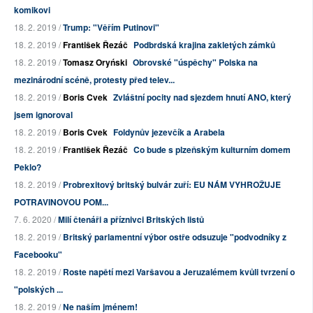
komikovi
18. 2. 2019 /
Trump: "Věřím Putinovi"
18. 2. 2019 /
František Řezáč
Podbrdská krajina zakletých zámků
18. 2. 2019 /
Tomasz Oryński
Obrovské "úspěchy" Polska na
mezinárodní scéně, protesty před telev...
18. 2. 2019 /
Boris Cvek
Zvláštní pocity nad sjezdem hnutí ANO, který
jsem ignoroval
18. 2. 2019 /
Boris Cvek
Foldynův jezevčík a Arabela
18. 2. 2019 /
František Řezáč
Co bude s plzeňským kulturním domem
Peklo?
18. 2. 2019 /
Probrexitový britský bulvár zuří: EU NÁM VYHROŽUJE
POTRAVINOVOU POM...
7. 6. 2020 /
Milí čtenáři a příznivci Britských listů
18. 2. 2019 /
Britský parlamentní výbor ostře odsuzuje "podvodníky z
Facebooku"
18. 2. 2019 /
Roste napětí mezi Varšavou a Jeruzalémem kvůli tvrzení o
"polských ...
18. 2. 2019 /
Ne naším jménem!