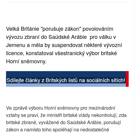
SOCIÁLNÍ SÍTĚ
RUBRIKY
Velká Británie "porušuje zákon" povolováním
PLNÁ VERZE STRÁNEK
vývozu zbraní do Saúdské Arábie pro válku v
Jemenu a měla by suspendovat některé vývozní
licence, konstatoval všestranický výbor britské
Horní sněmovny.
Ve zprávě výboru Horní sněmovny pro mezinárodní
vztahy se praví, že ministři britské vlády nekontrolují, zda
britské zbraně, vyvážené do Saúdské Arábie, porušují
zákon a namísto toho spoléhají na nedostatečné