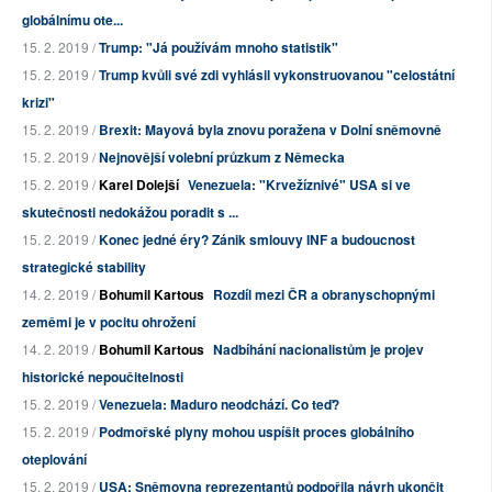
globálnímu ote...
15. 2. 2019 /
Trump: "Já používám mnoho statistik"
15. 2. 2019 /
Trump kvůli své zdi vyhlásil vykonstruovanou "celostátní
krizi"
15. 2. 2019 /
Brexit: Mayová byla znovu poražena v Dolní sněmovně
15. 2. 2019 /
Nejnovější volební průzkum z Německa
15. 2. 2019 /
Karel Dolejší
Venezuela: "Krvežíznivé" USA si ve
skutečnosti nedokážou poradit s ...
15. 2. 2019 /
Konec jedné éry? Zánik smlouvy INF a budoucnost
strategické stability
14. 2. 2019 /
Bohumil Kartous
Rozdíl mezi ČR a obranyschopnými
zeměmi je v pocitu ohrožení
14. 2. 2019 /
Bohumil Kartous
Nadbíhání nacionalistům je projev
historické nepoučitelnosti
15. 2. 2019 /
Venezuela: Maduro neodchází. Co teď?
15. 2. 2019 /
Podmořské plyny mohou uspíšit proces globálního
oteplování
15. 2. 2019 /
USA: Sněmovna reprezentantů podpořila návrh ukončit