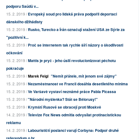
podporu Saúdů v...
15. 2. 2019 /
Evropský soud pro lidská práva podpořil deportaci
dánského džihádisty
15. 2. 2019 /
Rusko, Turecko a Írán označují stažení USA ze Sýrie za
"pozitivní k...
15. 2. 2019 /
Proč se internetem tak rychle šíří názory o škodlivosti
očkování
15. 2. 2019 /
Mattis je pryč - jeho úsilí revolucionizovat pěchotu
pokračuje
15. 2. 2019 /
Marek Feigl
"Nemít přátele, mít jenom své zájmy"
15. 2. 2019 /
Nezaměstnanost ve Francii dosáhla desetiletého minima
15. 2. 2019 /
Ve Varšavě vystaví neznámé práce Pabla Picassa
15. 2. 2019 /
"Národní myšlenka? Stát se Bělorusy!"
15. 2. 2019 /
Krymští Rusové se obracejí proti Moskvě
14. 2. 2019 /
Televize Fox News odmítla odvysílat protinacistickou
reklamu
14. 2. 2019 /
Labourističtí poslanci varují Corbyna: Podpoř druhé
referendum o br...