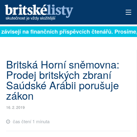
 závisejí na finančních příspěvcích čtenářů. Prosíme, 
PŘIHLÁSIT
AKTUÁLNÍ VYDÁNÍ
ARCHIV
Britská Horní sněmovna:
Prodej britských zbraní
ROZHOVORY
Saúdské Arábii porušuje
TÉMATA
zákon
NEJČTENĚJŠÍ ZA 7 DNÍ
16. 2. 2019
AUTOŘI
čas čtení 1 minuta
PŘÍSPĚVKY NA PROVOZ