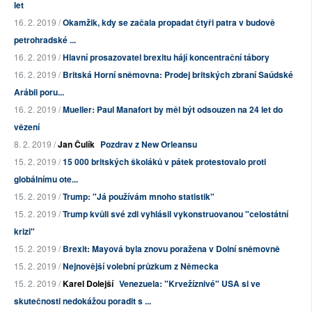
let
16. 2. 2019 /
Okamžik, kdy se začala propadat čtyři patra v budově
petrohradské ...
16. 2. 2019 /
Hlavní prosazovatel brexitu hájí koncentrační tábory
16. 2. 2019 /
Britská Horní sněmovna: Prodej britských zbraní Saúdské
Arábii poru...
16. 2. 2019 /
Mueller: Paul Manafort by měl být odsouzen na 24 let do
vězení
8. 2. 2019 /
Jan Čulík
Pozdrav z New Orleansu
15. 2. 2019 /
15 000 britských školáků v pátek protestovalo proti
globálnímu ote...
15. 2. 2019 /
Trump: "Já používám mnoho statistik"
15. 2. 2019 /
Trump kvůli své zdi vyhlásil vykonstruovanou "celostátní
krizi"
15. 2. 2019 /
Brexit: Mayová byla znovu poražena v Dolní sněmovně
15. 2. 2019 /
Nejnovější volební průzkum z Německa
15. 2. 2019 /
Karel Dolejší
Venezuela: "Krvežíznivé" USA si ve
skutečnosti nedokážou poradit s ...