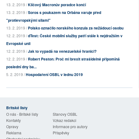
13. 2. 2019 /
Klíčový Macronův poradce končí
13. 2. 2019 /
Soros s poukazem na Orbána varuje před
"protievropskými silami"
13. 2. 2019 /
Polsko označilo norského konzula za nežádoucí osobu
12. 2. 2019 /
dTest: České mobilní služby patří stále k nejdražším v
Evropské unii
12. 2. 2019 /
Jak to vypadá na venezuelské hranici?
12. 2. 2019 /
Robert Peston: Proč mi brexit strašidelně připomíná
poslední dny ba...
5. 2. 2019 /
Hospodaření OSBL v lednu 2019
Britské listy
O nás - Britské listy
Stanovy OSBL
Kontakty
Vzkaz redakci
Opravy
Informace pro autory
Reklama
Příspěvky
Obchodní podmínky