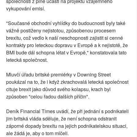
společnosti z plné účasti na projektu vzájemného
vykupování emisí.
"Současné obchodní vyhlídky do budoucnosti byly také
vážně postiženy nejistotou, způsobenou procesem
brexitu, což vedlo k naší neschopnosti zajistit si cenné
kontrakty pro leteckou dopravu v Evropě a k nejistotě, že
BMI bude dál schopna létat v Evropě," konstatovala tato
letecká společnost.
Mluvčí úřadu britské premiérky v Downing Street
poukázal na to, že i když zkrachovalá letecká společnost
cituje brexit jako důvod svého kolapsu, krach byl
způsoben "celou řadou dalších příčin".
Deník Financial Times uvádí, že při jednání s podnikateli
jim britská vláda sděluje, že není schopna odstranit
záporné dopady brexitu na jejich podnikatelskou situaci,
ale žádá je, aby o tom mlčeli.