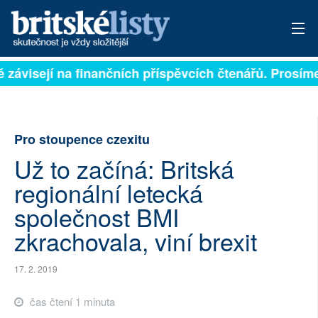
ě závisejí na finančních příspěvcích čtenářů. Prosíme,
PŘIHLÁSIT
AKTUÁLNÍ VYDÁNÍ
Pro stoupence czexitu
ARCHIV
Už to začíná: Britská
ROZHOVORY
regionální letecká
TÉMATA
společnost BMI
zkrachovala, viní brexit
NEJČTENĚJŠÍ ZA 7 DNÍ
AUTOŘI
17. 2. 2019
čas čtení 1 minuta
PŘÍSPĚVKY NA PROVOZ