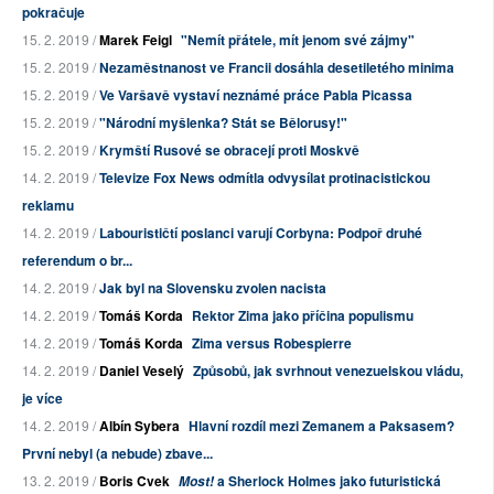
pokračuje
15. 2. 2019 /
Marek Feigl
"Nemít přátele, mít jenom své zájmy"
15. 2. 2019 /
Nezaměstnanost ve Francii dosáhla desetiletého minima
15. 2. 2019 /
Ve Varšavě vystaví neznámé práce Pabla Picassa
15. 2. 2019 /
"Národní myšlenka? Stát se Bělorusy!"
15. 2. 2019 /
Krymští Rusové se obracejí proti Moskvě
14. 2. 2019 /
Televize Fox News odmítla odvysílat protinacistickou
reklamu
14. 2. 2019 /
Labourističtí poslanci varují Corbyna: Podpoř druhé
referendum o br...
14. 2. 2019 /
Jak byl na Slovensku zvolen nacista
14. 2. 2019 /
Tomáš Korda
Rektor Zima jako příčina populismu
14. 2. 2019 /
Tomáš Korda
Zima versus Robespierre
14. 2. 2019 /
Daniel Veselý
Způsobů, jak svrhnout venezuelskou vládu,
je více
14. 2. 2019 /
Albín Sybera
Hlavní rozdíl mezi Zemanem a Paksasem?
První nebyl (a nebude) zbave...
13. 2. 2019 /
Boris Cvek
a Sherlock Holmes jako futuristická
Most!