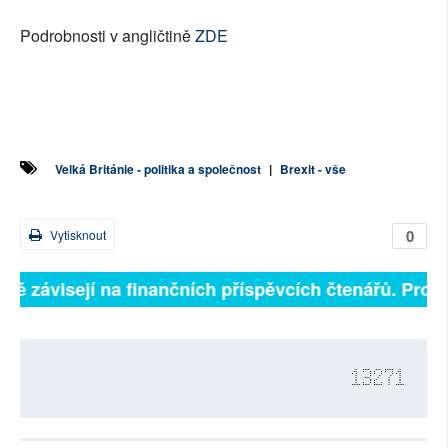
Podrobnosti v angličtině
ZDE
Velká Británie - politika a společnost
|
Brexit - vše
0
Vytisknout
lně závisejí na finančních příspěvcích čtenářů. Prosím
13271