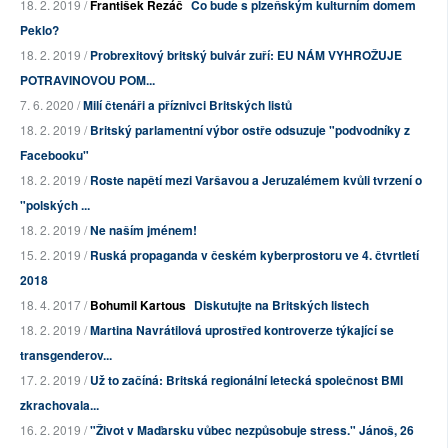
18. 2. 2019 /
František Řezáč
Co bude s plzeňským kulturním domem
Peklo?
18. 2. 2019 /
Probrexitový britský bulvár zuří: EU NÁM VYHROŽUJE
POTRAVINOVOU POM...
7. 6. 2020 /
Milí čtenáři a příznivci Britských listů
18. 2. 2019 /
Britský parlamentní výbor ostře odsuzuje "podvodníky z
Facebooku"
18. 2. 2019 /
Roste napětí mezi Varšavou a Jeruzalémem kvůli tvrzení o
"polských ...
18. 2. 2019 /
Ne naším jménem!
15. 2. 2019 /
Ruská propaganda v českém kyberprostoru ve 4. čtvrtletí
2018
18. 4. 2017 /
Bohumil Kartous
Diskutujte na Britských listech
18. 2. 2019 /
Martina Navrátilová uprostřed kontroverze týkající se
transgenderov...
17. 2. 2019 /
Už to začíná: Britská regionální letecká společnost BMI
zkrachovala...
16. 2. 2019 /
"Život v Maďarsku vůbec nezpůsobuje stress." Jánoš, 26