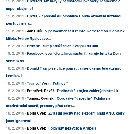
19. 2. 2019 /
Brexitéři: My tady ty nadnárodní investory nechceme a
nepotřebujeme!
19. 2. 2019 /
Brexit: Japonská automobilka Honda oznámila likvidaci
své továrny v...
19. 2. 2019 /
Jan Čulík
V pětaosmdesáti zemřel kameraman Stanislav
Milota, tvůrce Spalovače...
18. 2. 2019 /
Proč se Trump snaží zničit Evropskou unii
18. 2. 2019 /
Facebook jsou "digitální gangsteři", varuje britská Dolní
sněmovna
18. 2. 2019 /
Donald Trump se chce pomstít americkému televiznímu
komikovi
18. 2. 2019 /
Trump: "Věřím Putinovi"
18. 2. 2019 /
František Řezáč
Podbrdská krajina zakletých zámků
18. 2. 2019 /
Tomasz Oryński
Obrovské "úspěchy" Polska na
mezinárodní scéně, protesty před telev...
18. 2. 2019 /
Boris Cvek
Zvláštní pocity nad sjezdem hnutí ANO, který
jsem ignoroval
18. 2. 2019 /
Boris Cvek
Foldynův jezevčík a Arabela