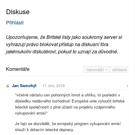
Diskuse
Přihlásit
Upozorňujeme, že Britské listy jako soukromý server si
vyhrazují právo blokovat přístup na diskusní fóra
jakémukoliv diskutérovi, pokud to uznají za důvodné.
Komentáře
nejnovější
oblíbené
Jan Samohýl
17. úno. 2019
1
"včetně nárůstu cen pohonných hmot a uhlíku, to poslední v
důsledku nedávného rozhodnutí Evropské unie vyloučit britské
letecké společnosti z plné účasti na projektu vzájemného
vykupování emisí"
Je fajn se dozvědět, že evropský program vykupování emisí
slouží k dotacím letecké dopravy.