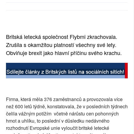
SOCIÁLNÍ SÍTĚ
RUBRIKY
PLNÁ VERZE STRÁNEK
Britská letecká společnost Flybmi zkrachovala.
Zrušila s okamžitou platností všechny své lety.
Obviňuje brexit jako hlavní příčinu svého krachu.
Firma, která měla 376 zaměstnanců a provozovala více
než 600 letů týdně, konstatovala, že v posledních týdnech
čelila vážným potížím včetně nárůstu cen pohonných
hmot a uhlíku, to poslední v důsledku nedávného
rozhodnutí Evropské unie vyloučit britské letecké