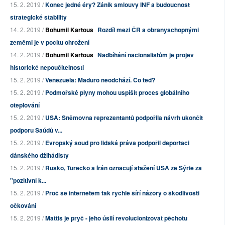
15. 2. 2019 /
Konec jedné éry? Zánik smlouvy INF a budoucnost
strategické stability
14. 2. 2019 /
Bohumil Kartous
Rozdíl mezi ČR a obranyschopnými
zeměmi je v pocitu ohrožení
14. 2. 2019 /
Bohumil Kartous
Nadbíhání nacionalistům je projev
historické nepoučitelnosti
15. 2. 2019 /
Venezuela: Maduro neodchází. Co teď?
15. 2. 2019 /
Podmořské plyny mohou uspíšit proces globálního
oteplování
15. 2. 2019 /
USA: Sněmovna reprezentantů podpořila návrh ukončit
podporu Saúdů v...
15. 2. 2019 /
Evropský soud pro lidská práva podpořil deportaci
dánského džihádisty
15. 2. 2019 /
Rusko, Turecko a Írán označují stažení USA ze Sýrie za
"pozitivní k...
15. 2. 2019 /
Proč se internetem tak rychle šíří názory o škodlivosti
očkování
15. 2. 2019 /
Mattis je pryč - jeho úsilí revolucionizovat pěchotu