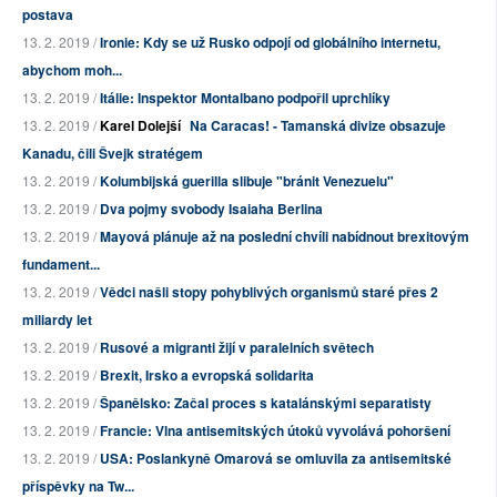
postava
13. 2. 2019 /
Ironie: Kdy se už Rusko odpojí od globálního internetu,
abychom moh...
13. 2. 2019 /
Itálie: Inspektor Montalbano podpořil uprchlíky
13. 2. 2019 /
Karel Dolejší
Na Caracas! - Tamanská divize obsazuje
Kanadu, čili Švejk stratégem
13. 2. 2019 /
Kolumbijská guerilla slibuje "bránit Venezuelu"
13. 2. 2019 /
Dva pojmy svobody Isaiaha Berlina
13. 2. 2019 /
Mayová plánuje až na poslední chvíli nabídnout brexitovým
fundament...
13. 2. 2019 /
Vědci našli stopy pohyblivých organismů staré přes 2
miliardy let
13. 2. 2019 /
Rusové a migranti žijí v paralelních světech
13. 2. 2019 /
Brexit, Irsko a evropská solidarita
13. 2. 2019 /
Španělsko: Začal proces s katalánskými separatisty
13. 2. 2019 /
Francie: Vlna antisemitských útoků vyvolává pohoršení
13. 2. 2019 /
USA: Poslankyně Omarová se omluvila za antisemitské
příspěvky na Tw...