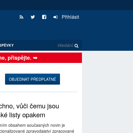
Přihlásit
SPĚVKY
přispějte. ➥
OBJEDNAT PŘEDPLATNÉ
hno, vůči čemu jsou
ské listy opakem
ním obsahem současných novin je
ionalizované zpravodajství zpracované