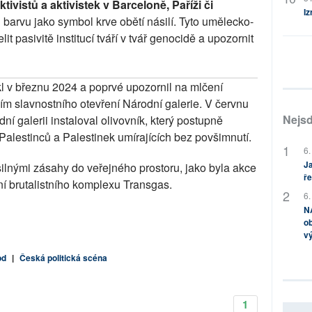
ktivistů a aktivistek v Barceloně, Paříži či 
Iz
u barvu jako symbol krve obětí násilí. Tyto umělecko-
it pasivitě institucí tváří v tvář genocidě a upozornit 
kl v březnu 2024 a poprvé upozornil na mlčení 
ním slavnostního otevření Národní galerie. V červnu 
Nejsd
ní galerii instaloval olivovník, který postupně 
alestinců a Palestinek umírajících bez povšimnutí.​
6.
Ja
ilnými zásahy do veřejného prostoru, jako byla akce 
ře
ní brutalistního komplexu Transgas.​
6.
NA
ob
v
od
|
Česká politická scéna
1