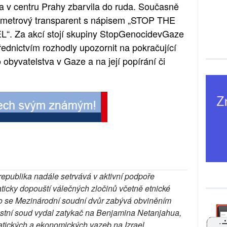
va v centru Prahy zbarvila do ruda. Současně 
0metrový transparent s nápisem „STOP THE 
Za akcí stojí skupiny StopGenocidevGaze 
ednictvím rozhodly upozornit na pokračující 
 obyvatelstva v Gaze a na její popírání či 
epublika nadále setrvává v aktivní podpoře 
ticky dopouští válečných zločinů včetně etnické 
mco se Mezinárodní soudní dvůr zabývá obviněním 
estní soud vydal zatykač na Benjamina Netanjahua, 
atických a ekonomických vazeb na Izrael. 