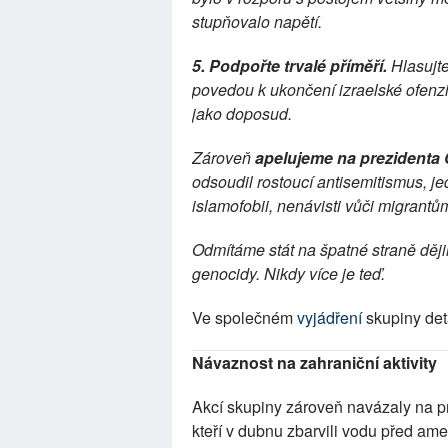
stupňovalo napětí.
5. Podpořte trvalé příměří. 
Hlasujt
povedou k ukončení izraelské ofenziv
jako doposud.
Zároveň 
apelujeme na prezidenta 
odsoudil rostoucí antisemitismus, jed
islamofobii, nenávisti vůči migrant
Odmítáme stát na špatné straně ději
genocidy. Nikdy více je teď.
Ve společném 
vyjádření
 skupiny det
Návaznost na zahraniční aktivity
Akcí skupiny zároveň navázaly na prot
kteří v dubnu zbarvili vodu před am