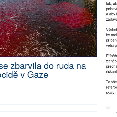
tak, a
pobavi
a aby 
zadava
Výsled
by moh
příběh
větší 
Příběh
zlehčo
se zbarvila do ruda na
přechá
nocidě v Gaze
riskant
To vše
refero
škály 