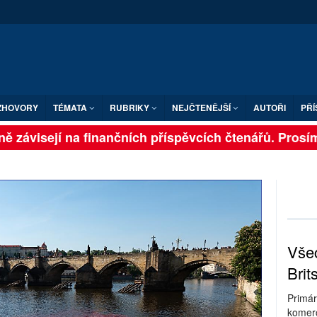
ZHOVORY
TÉMATA
RUBRIKY
NEJČTENĚJŠÍ
AUTOŘI
PŘÍ
 závisejí na finančních příspěvcích čtenářů. Prosíme, 
Všec
Brit
Primár
komerc