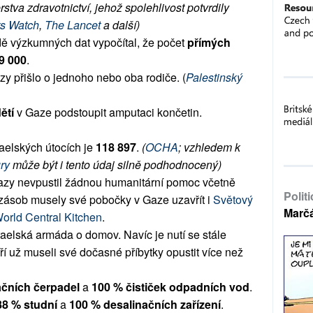
stva zdravotnictví, jehož spolehlivost potvrdily 
s Watch
, 
The Lancet
 a další)
dě výzkumných dat vypočítal, že počet 
přímých 
9 000
.
y přišlo o jednoho nebo oba rodiče. (
Palestinský 
ětí
 v Gaze podstoupit amputaci končetin. 
elských útocích je 
118 897
. 
(
OCHA
; vzhledem k 
ry
 může být i tento údaj silně podhodnocený)
Gazy nevpustil žádnou humanitární pomoc včetně 
Polit
 zásob musely své pobočky v Gaze uzavřít i 
Světový 
Marč
orld Central Kitchen
.
zraelská armáda o domov. Navíc je nutí se stále 
í už museli své dočasné příbytky opustit více než 
ačních čerpadel
 a 
100 %
čističek odpadních vod
. 
88 % studní 
a 
100 %
desalinačních zařízení
. 