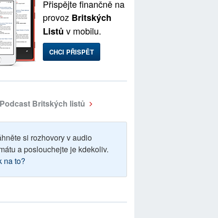
Přispějte finančně na
provoz
Britských
v mobilu.
Listů
CHCI PŘISPĚT
Podcast Britských listů
áhněte si rozhovory v audio
mátu a poslouchejte je kdekoliv.
k na to?