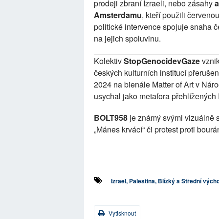
prodeji zbraní Izraeli, nebo zásahy 
a
Amsterdamu
, kteří použili červeno
politické intervence spojuje snaha čel
na jejich spoluvinu.
Kolektiv 
StopGenocidevGaze
 vzni
českých kulturních institucí přeruše
2024 na bienále Matter of Art v Národ
usychal jako metafora přehlížených P
BOLT958
 je známý svými vizuálně s
„Mánes krvácí“ či protest proti bourá
Izrael, Palestina, Blízký a Střední vých
Vytisknout