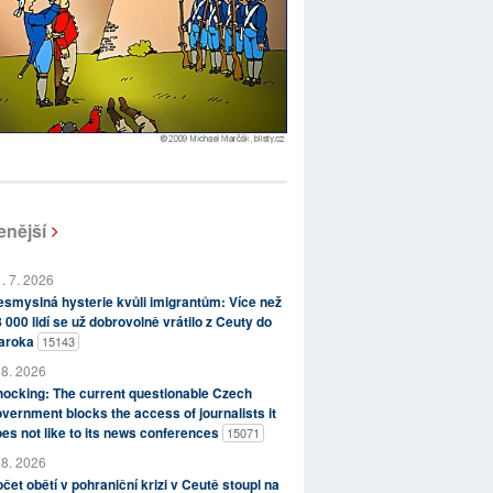
enější
. 7. 2026
smyslná hysterie kvůli imigrantům: Více než
 000 lidí se už dobrovolně vrátilo z Ceuty do
aroka
15143
 8. 2026
ocking: The current questionable Czech
vernment blocks the access of journalists it
es not like to its news conferences
15071
 8. 2026
čet obětí v pohraniční krizi v Ceutě stoupl na