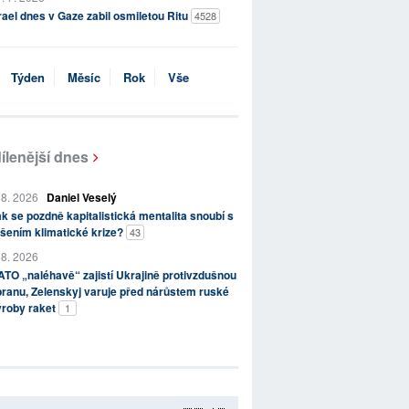
rael dnes v Gaze zabil osmiletou Ritu
4528
Týden
Měsíc
Rok
Vše
ílenější dnes
 8. 2026
Daniel Veselý
k se pozdně kapitalistická mentalita snoubí s
šením klimatické krize?
43
 8. 2026
TO „naléhavě“ zajistí Ukrajině protivzdušnou
ranu, Zelenskyj varuje před nárůstem ruské
ýroby raket
1