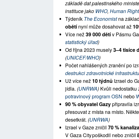
základě dat palestinského minister
instituce jako 
WHO
, 
Human Right
Týdeník 
The Economist
 na zákla
obětí
 nyní může dosahovat až 
10
Více než 
39 000
dětí
 v Pásmu Gaz
statistický úřad
)
Od října 2023 musely 
3–4 tisíce d
(
UNICEF/WHO
)
Počet nahlášených zranění po izra
destrukci zdravotnické infrastruktu
Už více než 
10 týdnů
 Izrael do 
jídla. 
(
UNRWA
)
 Kvůli nedostatku
potravinový program OSN
 nebo 
W
90 % obyvatel Gazy
 připravila i
přesouvat z místa na místo. Někteř
desetkrát. 
(
UNRWA
)
Izrael v Gaze zničil 
70 %
kanaliz
V Gaza City poškodil nebo zničil 