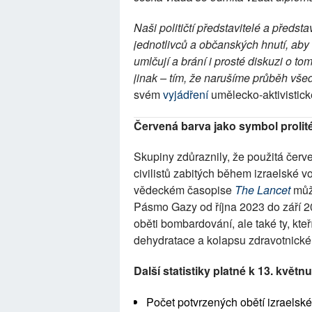
Naši političtí představitelé a předst
jednotlivců a občanských hnutí, aby 
umlčují a brání i prosté diskuzi o to
jinak – tím, že narušíme průběh všed
svém 
vyjádření
 umělecko-aktivisti
Červená barva jako symbol prolit
Skupiny zdůraznily, že použitá červ
civilistů zabitých během izraelské 
vědeckém časopise 
The Lancet
 můž
Pásmo Gazy od října 2023 do září 2
oběti bombardování, ale také ty, kteř
dehydratace a kolapsu zdravotnické
Další statistiky platné k 13. květn
Počet potvrzených obětí izraelské