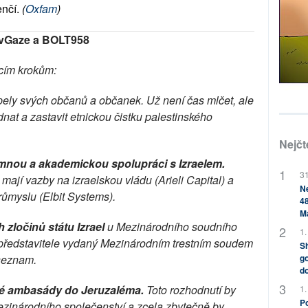
nčí.
 (
Oxfam
)
vGaze a BOLT958
cím krokům:
pely svých občanů a občanek. Už není čas mlčet, ale 
nat a zastavit etnickou čistku palestinského 
Nejčt
nou a akademickou spolupráci s Izraelem.
31
ají vazby na izraelskou vládu (Arieli Capital) a 
Ne
růmyslu (Elbit Systems).
48
M
 zločinů státu Izrael
 u Mezinárodního soudního 
1.
 představitele vydaný Mezinárodním trestním soudem 
Sh
go
 seznam.
do
é ambasády do Jeruzaléma. 
Toto rozhodnutí by 
1.
Po
ezinárodního společenství a zcela zbytečně by 