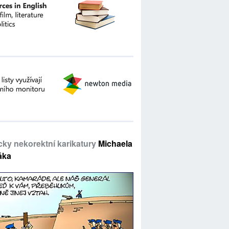
icky nekorektní karikatury
Michaela
áka