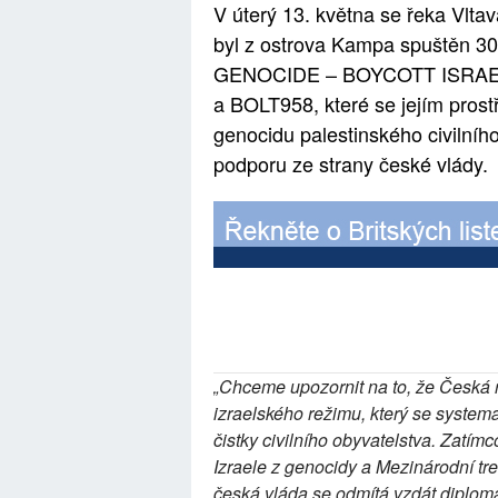
V úterý 13. května se řeka Vlta
byl z ostrova Kampa spuštěn 3
GENOCIDE – BOYCOTT ISRAEL“. 
a BOLT958, které se jejím prostř
genocidu palestinského civilního
podporu ze strany české vlády.​
„Chceme upozornit na to, že Česká r
izraelského režimu, který se systema
čistky civilního obyvatelstva. Zatí
Izraele z genocidy a Mezinárodní tr
česká vláda se odmítá vzdát diplom