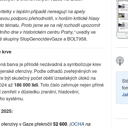
avitelky v lepším případě nereagují na apely 
svou podporu přehodnotili, v horším kritické hlasy 
mto tématu. Proto jsme se na něj rozhodli upozornit 
ního dne v historickém centru Prahy,“ 
uvedly ve 
cké skupiny StopGenocidevGaze a BOLT958.
é krve
ená barva je přírodě nezávadná a symbolizuje krev 
vojenské ofenzivy. Podle odhadů zveřejněných ve 
e být skutečný počet obětí izraelských útoků na 
St
024 až 
186 000 lidí
. Toto číslo zahrnuje nejen přímé 
for
í zemřeli v důsledku zranění, hladovění, 
Ja
ho systému. 
u 2025:
 ofenzivy v Gaze překročil
 52 600
.
(
OCHA
 na 