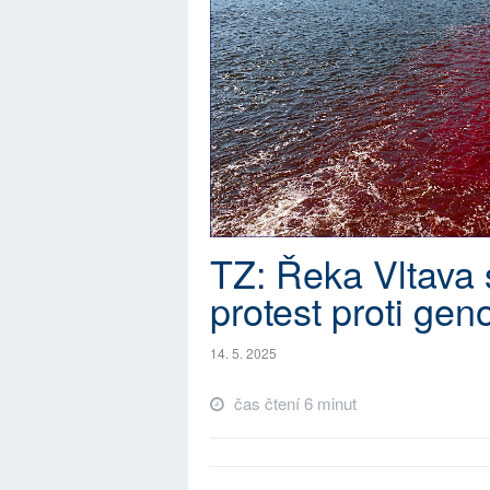
TZ: Řeka Vltava 
protest proti ge
14. 5. 2025
čas čtení 6 minut