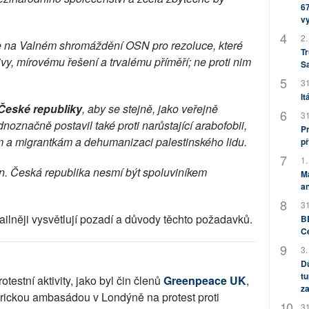
67
v
2.
e na Valném shromáždění OSN pro rezoluce, které 
Tr
y, mírovému řešení a trvalému příměří; ne proti nim 
S
31
It
České republiky
, aby se stejně, jako veřejně 
31
noznačně postavil také proti narůstající arabofobii, 
Pr
ům a migrantkám a dehumanizaci palestinského lidu.
př
1.
n. Česká republika nesmí být spoluviníkem 
M
an
31
ailněji vysvětlují pozadí a důvody těchto požadavků.
BB
C
3.
Dů
tu
estní aktivity, jako byl čin členů 
Greenpeace UK
, 
za
erickou ambasádou v Londýně na protest proti 
31