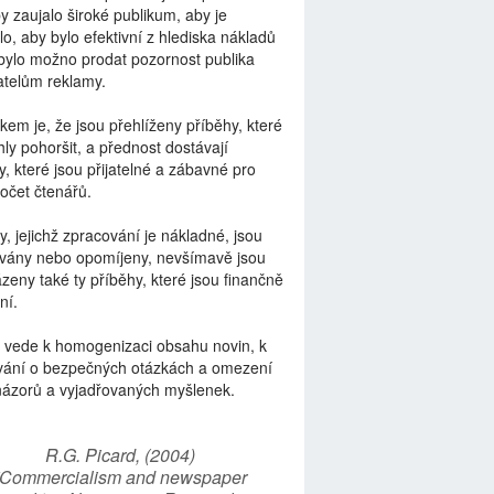
by zaujalo široké publikum, aby je
lo, aby bylo efektivní z hlediska nákladů
bylo možno prodat pozornost publika
telům reklamy.
kem je, že jsou přehlíženy příběhy, které
ly pohoršit, a přednost dostávají
y, které jsou přijatelné a zábavné pro
počet čtenářů.
y, jejichž zpracování je nákladné, jsou
vány nebo opomíjeny, nevšímavě jsou
zeny také ty příběhy, které jsou finančně
ní.
 vede k homogenizaci obsahu novin, k
vání o bezpečných otázkách a omezení
názorů a vyjadřovaných myšlenek.
R.G. Picard, (2004)
“Commercialism and newspaper