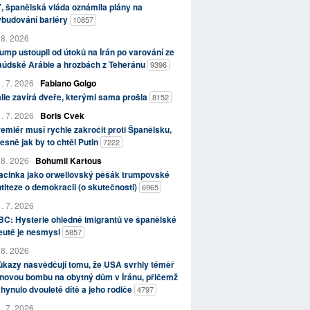
, španělská vláda oznámila plány na
ybudování bariéry
10857
 8. 2026
ump ustoupil od útoků na Írán po varování ze
aúdské Arábie a hrozbách z Teheránu
9396
. 7. 2026
Fabiano Golgo
álie zavírá dveře, kterými sama prošla
8152
. 7. 2026
Boris Cvek
emiér musí rychle zakročit proti Španělsku,
esně jak by to chtěl Putin
7222
 8. 2026
Bohumil Kartous
acinka jako orwellovský pěšák trumpovské
titeze o demokracii (o skutečnosti)
6965
. 7. 2026
C: Hysterie ohledně imigrantů ve španělské
eutě je nesmysl
5857
 8. 2026
kazy nasvědčují tomu, že USA svrhly téměř
novou bombu na obytný dům v Íránu, přičemž
hynulo dvouleté dítě a jeho rodiče
4797
. 7. 2026