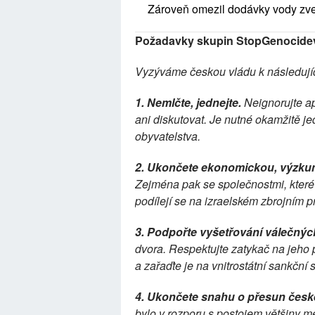
Zároveň omezil dodávky vody zve
Požadavky skupin StopGenocide
Vyzýváme českou vládu k následují
1. Nemlčte, jednejte. 
Neignorujte a
ani diskutovat. Je nutné okamžitě jed
obyvatelstva.
2. Ukončete ekonomickou, výzkum
Zejména pak se společnostmi, které m
podílejí se na izraelském zbrojním p
3. Podpořte vyšetřování válečných
dvora. Respektujte zatykač na jeho
a zařaďte je na vnitrostátní sankční
4. Ukončete snahu o přesun česk
bylo v rozporu s postojem většiny m