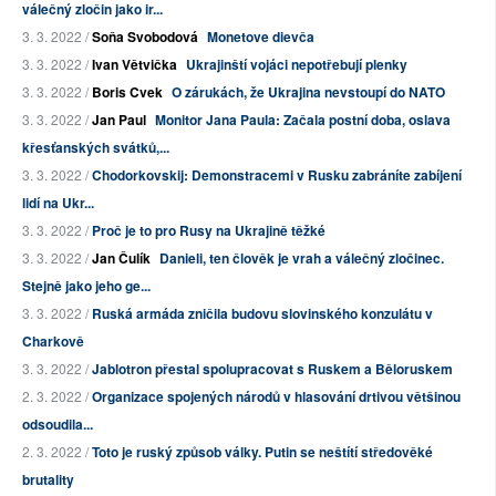
válečný zločin jako ir...
3. 3. 2022 /
Soňa Svobodová
Monetove dievča
3. 3. 2022 /
Ivan Větvička
Ukrajinští vojáci nepotřebují plenky
3. 3. 2022 /
Boris Cvek
O zárukách, že Ukrajina nevstoupí do NATO
3. 3. 2022 /
Jan Paul
Monitor Jana Paula: Začala postní doba, oslava
křesťanských svátků,...
3. 3. 2022 /
Chodorkovskij: Demonstracemi v Rusku zabráníte zabíjení
lidí na Ukr...
3. 3. 2022 /
Proč je to pro Rusy na Ukrajině těžké
3. 3. 2022 /
Jan Čulík
Danieli, ten člověk je vrah a válečný zločinec.
Stejně jako jeho ge...
3. 3. 2022 /
Ruská armáda zničila budovu slovinského konzulátu v
Charkově
3. 3. 2022 /
Jablotron přestal spolupracovat s Ruskem a Běloruskem
2. 3. 2022 /
Organizace spojených národů v hlasování drtivou většinou
odsoudila...
2. 3. 2022 /
Toto je ruský způsob války. Putin se neštítí středověké
brutality