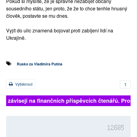
Pokud si myslíte, že je správné nezabíjet občany
sousedního státu, jen proto, že že to chce tenhle hnusný
člověk, postavte se mu dnes.
Vyjít do ulic znamená bojovat proti zabíjení lidí na
Ukrajině.
Rusko za Vladimíra Putina
1
Vytisknout
lně závisejí na finančních příspěvcích čtenářů. Prosím
12685