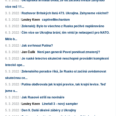
Ukrajinská armáda uvádí, že od začátku invaze zahynulo
více než 11...
3. 3. 2022 /
Rozhovor Britských listů 473. Ukrajina. Zahyneme všichni?
6. 3. 2022 /
Lesley Keen
captiveMechanism
6. 3. 2022 /
Zelenskij: Bylo to všechno z Ruska pečlivě naplánováno
6. 3. 2022 /
Čím více se Ukrajina brání, tím větší je nebezpečí pro NATO.
Mělo b...
6. 3. 2022 /
Jak svrhnout Putina?
6. 3. 2022 /
Jan Čulík
Není pan generál Pavel poněkud zmatený?
6. 3. 2022 /
Je ruské letectvo skutečně neschopné provádět komplexní
letecké ope...
5. 3. 2022 /
Zelenského poradce říká, že Rusko si začíná uvědomovat
skutečnou ce...
5. 3. 2022 /
Putina obdivovala jak krajní pravice, tak krajní levice. Teď
jsme s...
5. 3. 2022 /
Jak Rusové střílí na novináře
5. 3. 2022 /
Lesley Keen
Linefall 3 - nový sampler
5. 3. 2022 /
Den 9. Další děsivé záběry z Ukrajiny