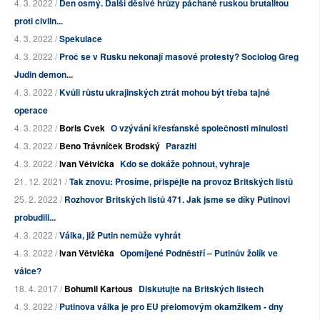
4. 3. 2022 /
Den osmý. Další děsivé hrůzy páchané ruskou brutalitou
proti civiln...
4. 3. 2022 /
Spekulace
4. 3. 2022 /
Proč se v Rusku nekonají masové protesty? Sociolog Greg
Judin demon...
4. 3. 2022 /
Kvůli růstu ukrajinských ztrát mohou být třeba tajné
operace
4. 3. 2022 /
Boris Cvek
O vzývání křesťanské společnosti minulosti
4. 3. 2022 /
Beno Trávníček Brodský
Paraziti
4. 3. 2022 /
Ivan Větvička
Kdo se dokáže pohnout, vyhraje
21. 12. 2021 /
Tak znovu: Prosíme, přispějte na provoz Britských listů
25. 2. 2022 /
Rozhovor Britských listů 471. Jak jsme se díky Putinovi
probudili...
4. 3. 2022 /
Válka, již Putin nemůže vyhrát
4. 3. 2022 /
Ivan Větvička
Opomíjené Podněstří – Putinův žolík ve
válce?
18. 4. 2017 /
Bohumil Kartous
Diskutujte na Britských listech
4. 3. 2022 /
Putinova válka je pro EU přelomovým okamžikem - dny