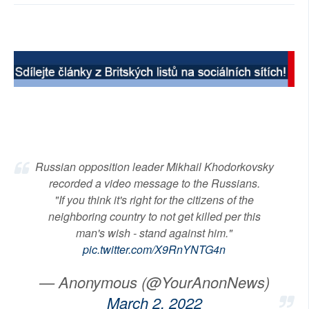
SOCIÁLNÍ SÍTĚ
RUBRIKY
PLNÁ VERZE STRÁNEK
Russian opposition leader Mikhail Khodorkovsky
recorded a video message to the Russians.
"If you think it's right for the citizens of the
neighboring country to not get killed per this
man's wish - stand against him."
pic.twitter.com/X9RnYNTG4n
— Anonymous (@YourAnonNews)
March 2, 2022