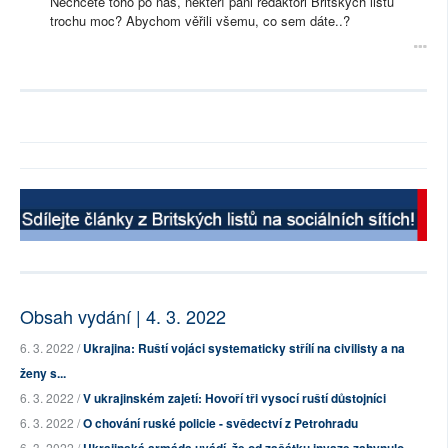
Nechcete toho po nás, někteří páni redaktoři Britských listů
trochu moc? Abychom věřili všemu, co sem dáte..?
Obsah vydání | 4. 3. 2022
6. 3. 2022 /
Ukrajina: Ruští vojáci systematicky střílí na civilisty a na
ženy s...
6. 3. 2022 /
V ukrajinském zajetí: Hovoří tři vysocí ruští důstojníci
6. 3. 2022 /
O chování ruské policie - svědectví z Petrohradu
6. 3. 2022 /