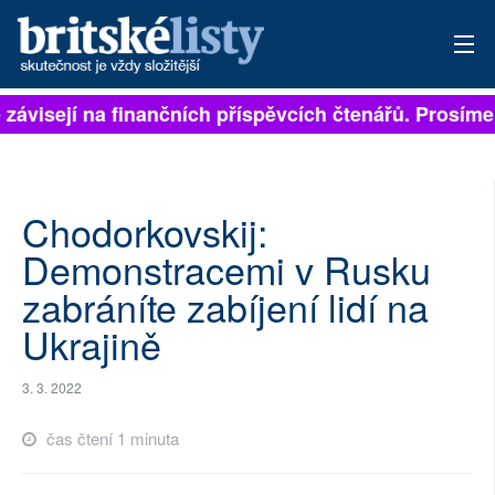
 závisejí na finančních příspěvcích čtenářů. Prosíme, 
PŘIHLÁSIT
AKTUÁLNÍ VYDÁNÍ
ARCHIV
Chodorkovskij:
Demonstracemi v Rusku
ROZHOVORY
zabráníte zabíjení lidí na
TÉMATA
Ukrajině
NEJČTENĚJŠÍ ZA 7 DNÍ
3. 3. 2022
AUTOŘI
čas čtení 1 minuta
PŘÍSPĚVKY NA PROVOZ