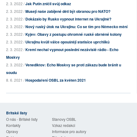
2. 3. 2022 /
Jak Putin zničil svůj odkaz
2. 3. 2022 /
Musejí naše zabíjené děti být obranou pro NATO?
2. 3. 2022 /
Dokázalo by Rusko vypnout internet na Ukrajině?
2. 3. 2022 /
Nový ruský útok na Ukrajinu: Co se tím pro Německo mění
2. 3. 2022 /
Kyjev: Obavy z postupu ohromné ruské obrněné kolony
2. 3. 2022 /
Ukrajinu kvůli válce opouštějí statisíce uprchlíků
2. 3. 2022 /
Kreml nechal vypnout poslední nezávislé rádio - Echo
Moskvy
2. 3. 2022 /
Venediktov: Echo Moskvy se proti zákazu bude bránit u
soudu
8. 6. 2021 /
Hospodaření OSBL za květen 2021
Britské listy
O nás - Britské listy
Stanovy OSBL
Kontakty
Vzkaz redakci
Opravy
Informace pro autory