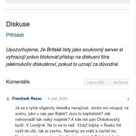
Diskuse
Přihlásit
Upozorňujeme, že Britské listy jako soukromý server si
vyhrazují právo blokovat přístup na diskusní fóra
jakémukoliv diskutérovi, pokud to uznají za důvodné.
Komentáře
nejnovější
oblíbené
Frantisek Rezac
3. bře. 2022
0
Já se o tyhle oligarchy doteďka nezajímal. Jenže oni vstupují na
scénu, jako u nás pan Babiš? Jsou to kapitalisté? Jak
nahromadili tak velký majetek? A kde ten pan Chdorkovskij
bydlí. V Londýně. No to se to radí. Vždyť kdyby v Rusku lidi
vyšli do ulic, tak je zavřou. Navalnyj se vrátil a zavřeli ho.