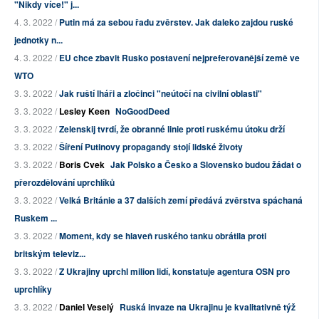
"Nikdy více!" j...
4. 3. 2022 /
Putin má za sebou řadu zvěrstev. Jak daleko zajdou ruské
jednotky n...
4. 3. 2022 /
EU chce zbavit Rusko postavení nejpreferovanější země ve
WTO
3. 3. 2022 /
Jak ruští lháři a zločinci "neútočí na civilní oblasti"
3. 3. 2022 /
Lesley Keen
NoGoodDeed
3. 3. 2022 /
Zelenskij tvrdí, že obranné linie proti ruskému útoku drží
3. 3. 2022 /
Šíření Putinovy propagandy stojí lidské životy
3. 3. 2022 /
Boris Cvek
Jak Polsko a Česko a Slovensko budou žádat o
přerozdělování uprchlíků
3. 3. 2022 /
Velká Británie a 37 dalších zemí předává zvěrstva spáchaná
Ruskem ...
3. 3. 2022 /
Moment, kdy se hlaveň ruského tanku obrátila proti
britským televiz...
3. 3. 2022 /
Z Ukrajiny uprchl milion lidí, konstatuje agentura OSN pro
uprchlíky
3. 3. 2022 /
Daniel Veselý
Ruská invaze na Ukrajinu je kvalitativně týž