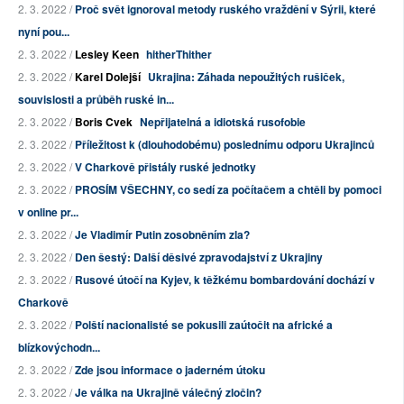
2. 3. 2022 /
Proč svět ignoroval metody ruského vraždění v Sýrii, které
nyní pou...
2. 3. 2022 /
Lesley Keen
hitherThither
2. 3. 2022 /
Karel Dolejší
Ukrajina: Záhada nepoužitých rušiček,
souvislosti a průběh ruské in...
2. 3. 2022 /
Boris Cvek
Nepřijatelná a idiotská rusofobie
2. 3. 2022 /
Příležitost k (dlouhodobému) poslednímu odporu Ukrajinců
2. 3. 2022 /
V Charkově přistály ruské jednotky
2. 3. 2022 /
PROSÍM VŠECHNY, co sedí za počítačem a chtěli by pomoci
v online pr...
2. 3. 2022 /
Je Vladimír Putin zosobněním zla?
2. 3. 2022 /
Den šestý: Další děsivé zpravodajství z Ukrajiny
2. 3. 2022 /
Rusové útočí na Kyjev, k těžkému bombardování dochází v
Charkově
2. 3. 2022 /
Polští nacionalisté se pokusili zaútočit na africké a
blízkovýchodn...
2. 3. 2022 /
Zde jsou informace o jaderném útoku
2. 3. 2022 /
Je válka na Ukrajině válečný zločin?