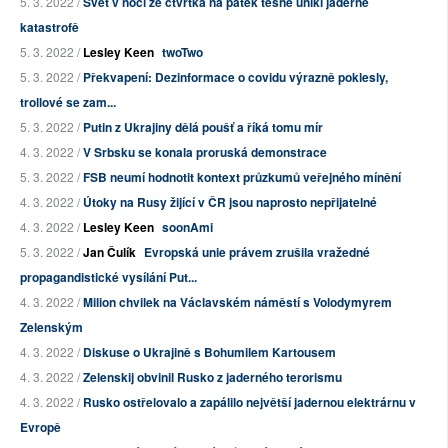
5. 3. 2022 /
Svět v noci ze čtvrtka na pátek těsně unikl jaderné
katastrofě
5. 3. 2022 /
Lesley Keen
twoTwo
5. 3. 2022 /
Překvapení: Dezinformace o covidu výrazně poklesly,
trollové se zam...
5. 3. 2022 /
Putin z Ukrajiny dělá poušť a říká tomu mír
4. 3. 2022 /
V Srbsku se konala proruská demonstrace
5. 3. 2022 /
FSB neumí hodnotit kontext průzkumů veřejného mínění
4. 3. 2022 /
Útoky na Rusy žijící v ČR jsou naprosto nepřijatelné
4. 3. 2022 /
Lesley Keen
soonAmi
5. 3. 2022 /
Jan Čulík
Evropská unie právem zrušila vražedné
propagandistické vysílání Put...
4. 3. 2022 /
Milion chvilek na Václavském náměstí s Volodymyrem
Zelenským
4. 3. 2022 /
Diskuse o Ukrajině s Bohumilem Kartousem
4. 3. 2022 /
Zelenskij obvinil Rusko z jaderného terorismu
4. 3. 2022 /
Rusko ostřelovalo a zapálilo největší jadernou elektrárnu v
Evropě