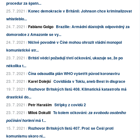
procedur za špatn...
25. 7. 2021 /
Konec demokracie v Británii: Johnson chce kriminalizovat
whistleblo...
24. 7. 2021 /
Fabiano Golgo
Brazílie: Armádní důstojník odpovědný za
domorodce z Amazonie se vy...
24. 7. 2021 /
Ničivé povodně v Číně mohou ohrozit vládní monopol
komunistické str...
23. 7. 2021 /
Britští vědci požadují třetí očkování, ukazuje se, že po
několika t...
23. 7. 2021 /
Čína odsoudila plán WHO vyšetřit původ koronaviru
23. 7. 2021 /
Karel Dolejší
Covidiáda v Tokiu, aneb Best in disgrace
19. 7. 2021 /
Rozhovor Britských listů 408. Klimatická katastrofa má
drastické do...
23. 7. 2021 /
Petr Haraším
Střípky z covidů 2
23. 7. 2021 /
Miloš Dokulil
To kolem očkování:
za svobodu osobního
má f...
počínání horlení
15. 7. 2021 /
Rozhovor Britských listů 407. Proč se Češi proti
komunismu skoro ni...