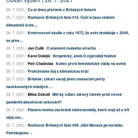
26. 7. 2021 /
Co si dnes přečtete v Britských listech
26. 7. 2021 /
Rozhovor Britských listů 410. Češi si jsou vědomi
klimatické krize,...
26. 7. 2021 /
Kontroverzní studie z roku 1972, že svět zkolabuje r. 2040,
se přes...
26. 7. 2021 /
Jan Čulík
O anatomii českého strachu
26. 7. 2021 /
Karel Dolejší
Stropnický, aneb O výprodeji hodnot
26. 7. 2021 /
Petr Chadraba
Konec první feministické vlády na světě
26. 7. 2021 /
Prohráváme boj s klimatickou krizí
26. 7. 2021 /
Británie: Lékaři varují před rostoucími počty
neočkovaných mladých ...
26. 7. 2021 /
Miloš Dokulil
Měl by vůbec zdravý člověk proti virové
pandemii absolvovat očkování?
26. 7. 2021 /
Planetu mohou zachránit elektromobily, které mají až o 4/5
nižší em...
22. 7. 2021 /
Rozhovor Britských listů 409. Jižní Morava po tornádu.
Potřebujeme ...