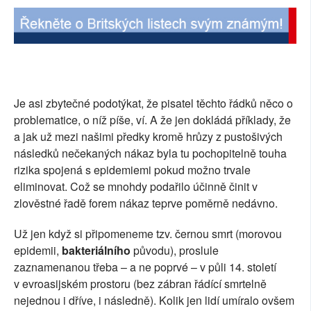
Je asi zbytečné podotýkat, že pisatel těchto řádků něco o
problematice, o níž píše, ví. A že jen dokládá příklady, že
a jak už mezi našimi předky kromě hrůzy z pustošivých
následků nečekaných nákaz byla tu pochopitelně touha
rizika spojená s epidemiemi pokud možno trvale
eliminovat. Což se mnohdy podařilo účinně činit v
zlověstné řadě forem nákaz teprve poměrně nedávno.
Už jen když si připomeneme tzv. černou smrt (morovou
epidemii,
bakteriálního
původu), proslule
zaznamenanou třeba – a ne poprvé – v půli 14. století
v evroasijském prostoru (bez zábran řádící smrtelně
nejednou i dříve, i následně). Kolik jen lidí umíralo ovšem