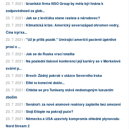
23. 7. 2021 /
Izraelská firma NSO Group by měla být hnána k
zodpovědnosti za glob...
23. 7. 2021 /
Jak se z levičáka stane rasista a národovec?
23. 7. 2021 /
Klimatická krize: Americký severozápad ohromen vedry,
Čína trpí ka...
23. 7. 2021 /
"Už je příliš pozdě." Umírající američtí pacienti úpěnlivě
prosí o ...
23. 7. 2021 /
Jak se do Ruska vrací totalita
23. 7. 2021 /
Na poslední tiskové konferenci její kariéry se v Merkelové
svářel p...
23. 7. 2021 /
Brexit: Žádný pokrok v otázce Severního Irska
23. 7. 2021 /
Elitě to konečně došlo...
23. 7. 2021 /
Chleba se pro Tunisany stává nedostupným luxusním
zbožím
23. 7. 2021 /
Senátoři: za nové atomové reaktory zaplatíte bez omezení
23. 7. 2021 /
Stojí Etiopie na pokraji puče?
23. 7. 2021 /
Německo a USA uzavřely kompromis ohledně plynovodu
Nord Stream 2