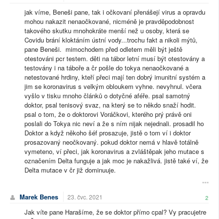
jak víme, Beneši pane, tak i očkovaní přenášejí virus a opravdu
mohou nakazit nenaočkované, nicméně je pravděpodobnost
takového skutku mnohokráte menší než u osoby, která se
Covidu brání kloktáním ústní vody...trochu fakt a nikoli mýtů,
pane Beneši. mimochodem před odletem měli být ještě
otestováni pcr testem. děti na tábor letní musí být otestovány a
testovány i na táboře a čr pošle do tokya nenaočkované a
netestované hrdiny, kteří přeci mají ten dobrý imunitní systém a
jim se koronavirus s velkým obloukem vyhne. nevyhnul. včera
vyšlo v tisku mnoho článků o dotyčné aféře. psal samotný
doktor, psal tenisový svaz, na který se to někdo snaží hodit.
psal o tom, že o doktorovi Voráčkovi, kterého prý právě oni
poslali do Tokya nic neví a že s ním nijak nejednali. prosadil ho
Doktor a když někoho šéf prosazuje, jistě o tom ví i doktor
prosazovaný neočkovaný. pokud doktor nemá v hlavě totálně
vymeteno, ví přeci, jak koronavirus a zvláštěpak jeho mutace s
označením Delta funguje a jak moc je nakažlivá. jistě také ví, že
Delta mutace v čr již dominuuje.
Marek Benes
23. čvc. 2021
2
Jak víte pane Harašíme, že se doktor přímo cpal? Vy pracujetre