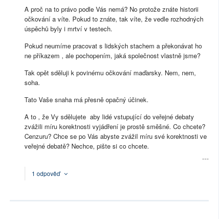
A proč na to právo podle Vás nemá? No protože znáte historii
očkování a víte. Pokud to znáte, tak víte, že vedle rozhodných
úspěchů byly i mrtví v testech.
Pokud neumíme pracovat s lidských stachem a překonávat ho
ne příkazem , ale pochopením, jaká společnost vlastně jsme?
Tak opět sděluji k povinému očkování maďarsky. Nem, nem,
soha.
Tato Vaše snaha má přesně opačný účinek.
A to , že Vy sdělujete aby lidé vstupující do veřejné debaty
zvážili míru korektnosti vyjádření je prostě směšné. Co chcete?
Cenzuru? Chce se po Vás abyste zvážil míru své korektnosti ve
veřejné debatě? Nechce, pište si co chcete.
1 odpověď