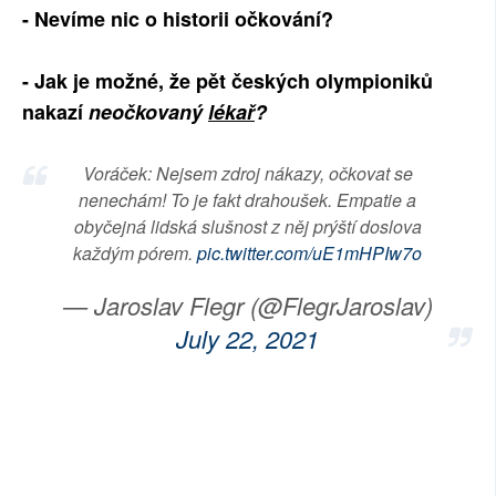
- Nevíme nic o historii očkování?
SOCIÁLNÍ SÍTĚ
- Jak je možné, že pět českých olympioniků
RUBRIKY
nakazí
neočkovaný
lékař
?
PLNÁ VERZE STRÁNEK
Voráček: Nejsem zdroj nákazy, očkovat se
nenechám! To je fakt drahoušek. Empatie a
obyčejná lidská slušnost z něj prýští doslova
každým pórem.
pic.twitter.com/uE1mHPIw7o
— Jaroslav Flegr (@FlegrJaroslav)
July 22, 2021