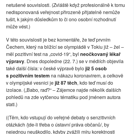
netušené souvislosti. (Zvláště když profesionálně k tomu
nedisponovaná veřejnost přirozeně přijatelně nemůže
tušit, k jakým důsledkům to či ono osobní rozhodnutí
může vést.)
V této souvislosti je bez komentáře, že teď prvním
Čechem, který na blížící se olympiádě v Tokiu již – žel –
měl pozitivní test na „covid-19“, byl
neočkovaný lékař
výpravy
. Dnes dopoledne (22. 7.) se v médiích objevila
také další čísla: v české výpravě bylo
již 5 osob
s pozitivním testem
na nákazu koronavirem, a celkově
v olympijské vesnici je
již 87 těch
, kdo teď musí do
izolace. („Babo, raď?“ – Zájemce najde několik dalších
pohledů na zde vytčenou tématiku pod jménem autora
stati.)
((Těm, kdo vstupují do veřejné debaty o senzitivních
otázkách /jde-li třeba o ústavní práva občanů/, by
nejednou neuškodilo, kdyby zvážili míru korektnosti