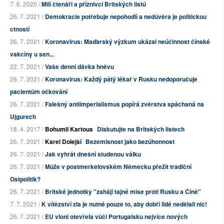
7. 6. 2020 /
Milí čtenáři a příznivci Britských listů
26. 7. 2021 /
Demokracie potřebuje nepohodlí a nedůvěra je politickou
ctností
26. 7. 2021 /
Koronavirus: Maďarský výzkum ukázal neúčinnost čínské
vakcíny u sen...
22. 7. 2021 /
Vaše denní dávka hněvu
26. 7. 2021 /
Koronavirus: Každý pátý lékař v Rusku nedoporučuje
pacientům očkování
26. 7. 2021 /
Falešný antiimperialismus popírá zvěrstva spáchaná na
Ujgurech
18. 4. 2017 /
Bohumil Kartous
Diskutujte na Britských listech
26. 7. 2021 /
Karel Dolejší
Bezemisnost jako bezúhonnost
26. 7. 2021 /
Jak vyhrát dnešní studenou válku
26. 7. 2021 /
Může v postmerkelovském Německu přežít tradiční
Ostpolitik?
26. 7. 2021 /
Britské jednotky "zahájí tajné mise proti Rusku a Číně"
7. 7. 2021 /
K vítězství zla je nutné pouze to, aby dobří lidé nedělali nic!
26. 7. 2021 /
EU vloni otevřela vůči Portugalsku nejvíce nových