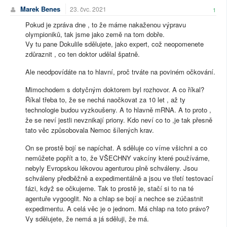
Marek Benes
23. čvc. 2021
1
Pokud je zpráva dne , to že máme nakaženou výpravu
olympioniků, tak jsme jako země na tom dobře.
Vy tu pane Dokulile sdělujete, jako expert, což neopomenete
zdůraznit , co ten doktor udělal špatně.
Ale neodpovídáte na to hlavní, proč trváte na poviném očkování.
Mimochodem s dotyčným doktorem byl rozhovor. A co říkal?
Říkal třeba to, že se nechá naočkovat za 10 let , až ty
technologie budou vyzkoušeny. A to hlavně mRNA. A to proto ,
že se neví jestli nevznikají priony. Kdo neví co to ,je tak přesně
tato věc způsobovala Nemoc šílených krav.
On se prostě bojí se napíchat. A sděluje co víme všichni a co
nemůžete popřít a to, že VŠECHNY vakcíny které používáme,
nebyly Evropskou lékovou agenturou plně schváleny. Jsou
schváleny předběžně a expedimentálně a jsou ve třetí testovací
fázi, když se očkujeme. Tak to prostě je, stačí si to na té
agentuře vygooglit. No a chlap se bojí a nechce se zúčastnit
expedimentu. A celá věc je o jednom. Má chlap na toto právo?
Vy sdělujete, že nemá a já sděluji, že má.