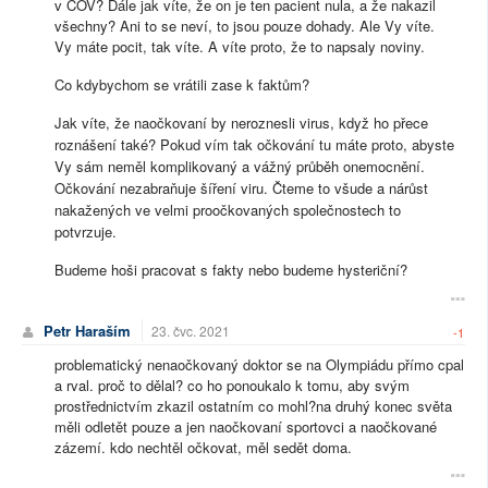
v ČOV? Dále jak víte, že on je ten pacient nula, a že nakazil
všechny? Ani to se neví, to jsou pouze dohady. Ale Vy víte.
Vy máte pocit, tak víte. A víte proto, že to napsaly noviny.
Co kdybychom se vrátili zase k faktům?
Jak víte, že naočkovaní by neroznesli virus, když ho přece
roznášení také? Pokud vím tak očkování tu máte proto, abyste
Vy sám neměl komplikovaný a vážný průběh onemocnění.
Očkování nezabraňuje šíření viru. Čteme to všude a nárůst
nakažených ve velmi proočkovaných společnostech to
potvrzuje.
Budeme hoši pracovat s fakty nebo budeme hysteriční?
Petr Haraším
23. čvc. 2021
-1
problematický nenaočkovaný doktor se na Olympiádu přímo cpal
a rval. proč to dělal? co ho ponoukalo k tomu, aby svým
prostřednictvím zkazil ostatním co mohl?na druhý konec světa
měli odletět pouze a jen naočkovaní sportovci a naočkované
zázemí. kdo nechtěl očkovat, měl sedět doma.