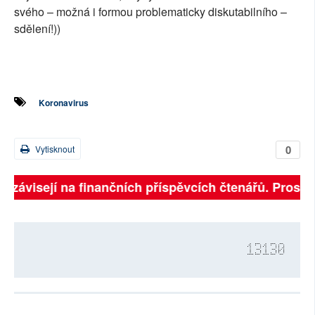
svého – možná i formou problematicky diskutabilního –
sdělení!))
Koronavirus
0
Vytisknout
ě závisejí na finančních příspěvcích čtenářů. Prosíme
13130