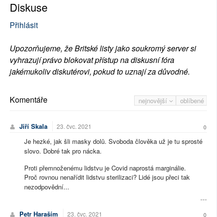
Diskuse
Přihlásit
Upozorňujeme, že Britské listy jako soukromý server si
vyhrazují právo blokovat přístup na diskusní fóra
jakémukoliv diskutérovi, pokud to uznají za důvodné.
Komentáře
nejnovější
oblíbené
Jiří Skala
23. čvc. 2021
0
Je hezké, jak šli masky dolů. Svoboda člověka už je tu sprosté
slovo. Dobré tak pro nácka.
Proti přemnoženému lidstvu je Covid naprostá marginálie.
Proč rovnou nenařídit lidstvu sterilizaci? Lidé jsou přeci tak
nezodpovědní...
Petr Haraším
23. čvc. 2021
0