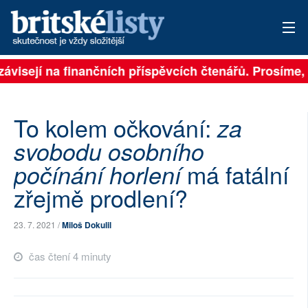
závisejí na finančních příspěvcích čtenářů. Prosíme, p
PŘIHLÁSIT
AKTUÁLNÍ VYDÁNÍ
To kolem očkování:
za
ARCHIV
svobodu osobního
má fatální
počínání horlení
ROZHOVORY
zřejmě prodlení?
TÉMATA
23. 7. 2021 /
Miloš Dokulil
NEJČTENĚJŠÍ ZA 7 DNÍ
čas čtení 4 minuty
AUTOŘI
PŘÍSPĚVKY NA PROVOZ