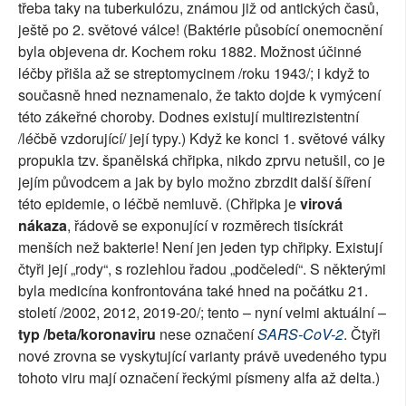
třeba taky na tuberkulózu, známou již od antických časů,
ještě po 2. světové válce! (Baktérie působící onemocnění
byla objevena dr. Kochem roku 1882. Možnost účinné
léčby přišla až se streptomycinem /roku 1943/; i když to
současně hned neznamenalo, že takto dojde k vymýcení
této zákeřné choroby. Dodnes existují multirezistentní
/léčbě vzdorující/ její typy.) Když ke konci 1. světové války
propukla tzv. španělská chřipka, nikdo zprvu netušil, co je
jejím původcem a jak by bylo možno zbrzdit další šíření
této epidemie, o léčbě nemluvě. (Chřipka je
virová
nákaza
, řádově se exponující v rozměrech tisíckrát
menších než bakterie! Není jen jeden typ chřipky. Existují
čtyři její „rody“, s rozlehlou řadou „podčeledí“. S některými
byla medicína konfrontována také hned na počátku 21.
století /2002, 2012, 2019-20/; tento – nyní velmi aktuální –
typ /beta/koronaviru
nese označení
SARS-CoV-2
. Čtyři
nové zrovna se vyskytující varianty právě uvedeného typu
tohoto viru mají označení řeckými písmeny alfa až delta.)