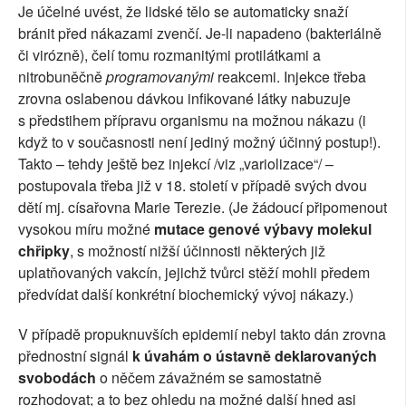
Je účelné uvést, že lidské tělo se automaticky snaží
bránit před nákazami zvenčí. Je-li napadeno (bakteriálně
či virózně), čelí tomu rozmanitými protilátkami a
nitrobuněčně
programovanými
reakcemi. Injekce třeba
zrovna oslabenou dávkou infikované látky nabuzuje
s předstihem přípravu organismu na možnou nákazu (i
když to v současnosti není jediný možný účinný postup!).
Takto – tehdy ještě bez injekcí /viz „variolizace“/ –
postupovala třeba již v 18. století v případě svých dvou
dětí mj. císařovna Marie Terezie. (Je žádoucí připomenout
vysokou míru možné
mutace genové výbavy molekul
chřipky
, s možností nižší účinnosti některých již
uplatňovaných vakcín, jejichž tvůrci stěží mohli předem
předvídat další konkrétní biochemický vývoj nákazy.)
V případě propuknuvších epidemií nebyl takto dán zrovna
přednostní signál
k úvahám o ústavně deklarovaných
svobodách
o něčem závažném se samostatně
rozhodovat; a to bez ohledu na možné další hned asi