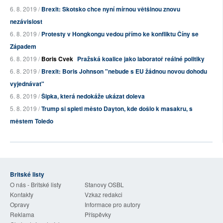
6. 8. 2019 /
Brexit: Skotsko chce nyní mírnou většinou znovu
nezávislost
6. 8. 2019 /
Protesty v Hongkongu vedou přímo ke konfliktu Číny se
Západem
6. 8. 2019 /
Boris Cvek
Pražská koalice jako laboratoř reálné politiky
6. 8. 2019 /
Brexit: Boris Johnson "nebude s EU žádnou novou dohodu
vyjednávat"
6. 8. 2019 /
Šipka, která nedokáže ukázat doleva
5. 8. 2019 /
Trump si spletl město Dayton, kde došlo k masakru, s
městem Toledo
Britské listy
O nás - Britské listy
Stanovy OSBL
Kontakty
Vzkaz redakci
Opravy
Informace pro autory
Reklama
Příspěvky