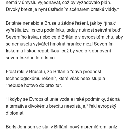
nemá v úmyslu vyjednávat, což by vyžadovalo plán.
Divoký brexit je nyní ústředním scénářem britské vlády."
Británie nenabídla Bruselu žádné řešení, jak by "jinak"
vyřešila tzv. irskou podmínku, teduy nutnost setrvání buď
Severního Irska, nebo celé Británie v evropském trhu, aby
se nemusela vytvářet hmotná hranice mezi Severním
Irskem a Irskou republikou, což by vedlo k obnovení
severoirského terorismu.
Frost řekl v Bruselu, že Británie "dává přednost
technologickému řešení", které však neexistuje a
"nebude hotovo do brexitu".
"I kdyby se Evropská unie vzdala irské podmínky, žádná
alternativa divokému brexitu neexistuje," řekl evropský
diplomat.
Boris Johnson se stal v Británii novým premiérem, aniž