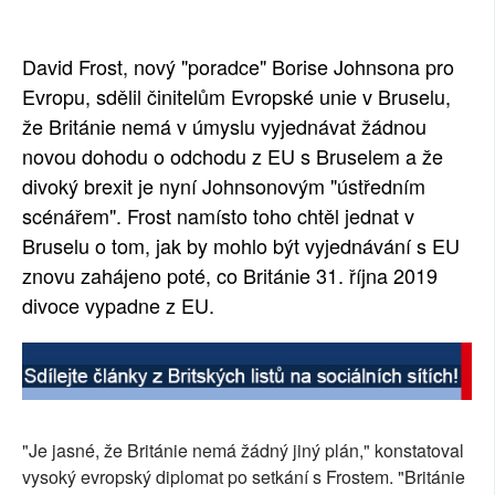
SOCIÁLNÍ SÍTĚ
David Frost, nový "poradce" Borise Johnsona pro
RUBRIKY
Evropu, sdělil činitelům Evropské unie v Bruselu,
že Británie nemá v úmyslu vyjednávat žádnou
PLNÁ VERZE STRÁNEK
novou dohodu o odchodu z EU s Bruselem a že
divoký brexit je nyní Johnsonovým "ústředním
scénářem". Frost namísto toho chtěl jednat v
Bruselu o tom, jak by mohlo být vyjednávání s EU
znovu zahájeno poté, co Británie 31. října 2019
divoce vypadne z EU.
"Je jasné, že Británie nemá žádný jiný plán," konstatoval
vysoký evropský diplomat po setkání s Frostem. "Británie