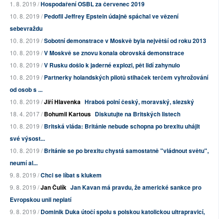
1. 8. 2019 /
Hospodaření OSBL za červenec 2019
10. 8. 2019 /
Pedofil Jeffrey Epstein údajně spáchal ve vězení
sebevraždu
10. 8. 2019 /
Sobotní demonstrace v Moskvě byla největší od roku 2013
10. 8. 2019 /
V Moskvě se znovu konala obrovská demonstrace
10. 8. 2019 /
V Rusku došlo k jaderné explozi, pět lidí zahynulo
10. 8. 2019 /
Partnerky holandských pilotů stihaček terčem vyhrožování
od osob s ...
10. 8. 2019 /
Jiří Hlavenka
Hraboš polní český, moravský, slezský
18. 4. 2017 /
Bohumil Kartous
Diskutujte na Britských listech
10. 8. 2019 /
Britská vláda: Británie nebude schopna po brexitu uhájit
své výsost...
10. 8. 2019 /
Británie se po brexitu chystá samostatně "vládnout světu",
neumí al...
9. 8. 2019 /
Chci se líbat s klukem
9. 8. 2019 /
Jan Čulík
Jan Kavan má pravdu, že americké sankce pro
Evropskou unii neplatí
9. 8. 2019 /
Dominik Duka útočí spolu s polskou katolickou ultrapravicí,