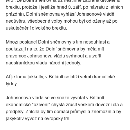
brexitu, protože i jestliže hned 3. září, po návratu z letních
prázdnin, Dolní sněmovna vyhlásí Johnsonově vládě
nedůvěru, všeobecné volby mohou být odloženy až po
uskutečnění divokého brexitu.
Mnozí poslanci Dolní sněmovny s tím nesouhlasí a
poukazují na to, že Dolní sněmovna by měla mít
pravomoc Johnsonovu vládu svrhnout a utvořit
nadstranickou vládu národní jednoty.
Ať je tomu jakkoliv, v Británii se blíží velmi dramatické
týdny.
Johnsonova vláda se ve snaze vyvolat v Británii
ekonomické "oživení" chystá zrušit veškerá dovozní cla a
předpisy. Zničila by tím domácí průmysl a znemožnila by
jakýkoliv vývoz na evropský trh.