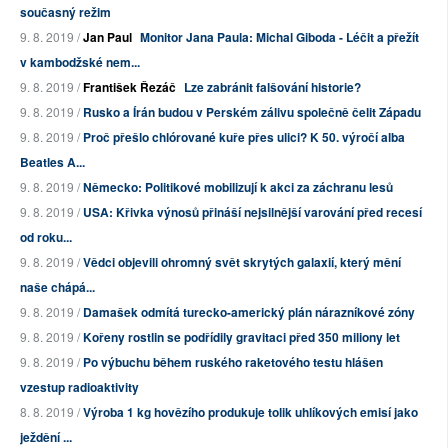
současný režim
9. 8. 2019 /
Jan Paul
Monitor Jana Paula: Michal Giboda - Léčit a přežít
v kambodžské nem...
9. 8. 2019 /
František Řezáč
Lze zabránit falšování historie?
9. 8. 2019 /
Rusko a Írán budou v Perském zálivu společně čelit Západu
9. 8. 2019 /
Proč přešlo chlórované kuře přes ulici? K 50. výročí alba
Beatles A...
9. 8. 2019 /
Německo: Politikové mobilizují k akci za záchranu lesů
9. 8. 2019 /
USA: Křivka výnosů přináší nejsilnější varování před recesí
od roku...
9. 8. 2019 /
Vědci objevili ohromný svět skrytých galaxií, který mění
naše chápá...
9. 8. 2019 /
Damašek odmítá turecko-americký plán nárazníkové zóny
9. 8. 2019 /
Kořeny rostlin se podřídily gravitaci před 350 miliony let
9. 8. 2019 /
Po výbuchu během ruského raketového testu hlášen
vzestup radioaktivity
8. 8. 2019 /
Výroba 1 kg hovězího produkuje tolik uhlíkových emisí jako
ježdění ...