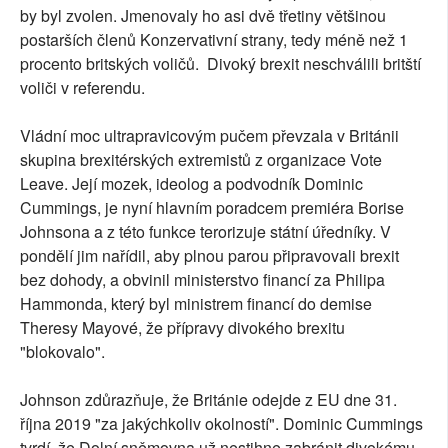
by byl zvolen. Jmenovaly ho asi dvě třetiny většinou
postarších členů Konzervativní strany, tedy méně než 1
procento britských voličů. Divoký brexit neschválili britští
voliči v referendu.
Vládní moc ultrapravicovým pučem převzala v Británii
skupina brexitérských extremistů z organizace Vote
Leave. Její mozek, ideolog a podvodník Dominic
Cummings, je nyní hlavním poradcem premiéra Borise
Johnsona a z této funkce terorizuje státní úředníky. V
pondělí jim nařídil, aby plnou parou připravovali brexit
bez dohody, a obvinil ministerstvo financí za Philipa
Hammonda, který byl ministrem financí do demise
Theresy Mayové, že přípravy divokého brexitu
"blokovalo".
Johnson zdůrazňuje, že Británie odejde z EU dne 31.
října 2019 "za jakýchkoliv okolností". Dominic Cummings
tvrdí, že Dolní sněmovna už nestihne zabránit divokému