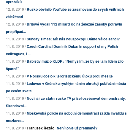
uprchlíků
12. 8. 2019 /
Rusko obvinilo YouTube ze zasahování do svých vnitřních
záležitostí
12. 8. 2019 /
Britové vydali 112 miliard Kč na železné zásoby potravin
pro případ...
11. 8. 2019 /
Sunday Times: Mír nás neuspokojil. Dáme válce šanci?
11. 8. 2019 /
Czech Cardinal Dominik Duka: In support of my Polish
colleagues, I ...
11. 8. 2019 /
Babišův muž o KLDR: "Nemyslím, že by se tam lidem žilo
špatně"
11. 8. 2019 /
V Norsku došlo k teroristickému útoku proti mešitě
11. 8. 2019 /
Ledovce v Grónsku rychlým táním ohrožují pobřežní města
po celém světě
11. 8. 2019 /
Novinář ze státní ruské TV přišel osvěcovat demonstranty.
Skandoval...
11. 8. 2019 /
Moskevská policie na sobotní demonstraci zatkla invalidu s
mozkovo...
11. 8. 2019 /
František Řezáč
Není tohle už přehnané?