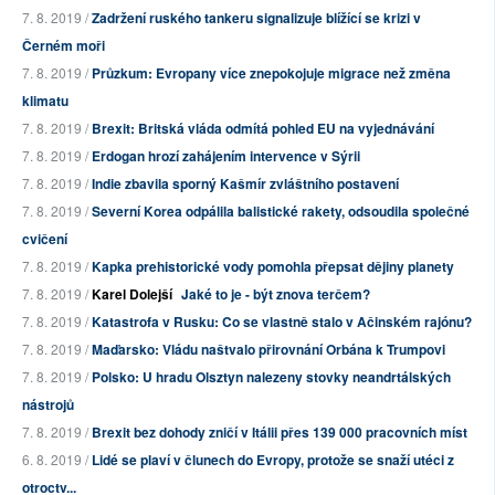
7. 8. 2019 /
Zadržení ruského tankeru signalizuje blížící se krizi v
Černém moři
7. 8. 2019 /
Průzkum: Evropany více znepokojuje migrace než změna
klimatu
7. 8. 2019 /
Brexit: Britská vláda odmítá pohled EU na vyjednávání
7. 8. 2019 /
Erdogan hrozí zahájením intervence v Sýrii
7. 8. 2019 /
Indie zbavila sporný Kašmír zvláštního postavení
7. 8. 2019 /
Severní Korea odpálila balistické rakety, odsoudila společné
cvičení
7. 8. 2019 /
Kapka prehistorické vody pomohla přepsat dějiny planety
7. 8. 2019 /
Karel Dolejší
Jaké to je - být znova terčem?
7. 8. 2019 /
Katastrofa v Rusku: Co se vlastně stalo v Ačinském rajónu?
7. 8. 2019 /
Maďarsko: Vládu naštvalo přirovnání Orbána k Trumpovi
7. 8. 2019 /
Polsko: U hradu Olsztyn nalezeny stovky neandrtálských
nástrojů
7. 8. 2019 /
Brexit bez dohody zničí v Itálii přes 139 000 pracovních míst
6. 8. 2019 /
Lidé se plaví v člunech do Evropy, protože se snaží utéci z
otroctv...