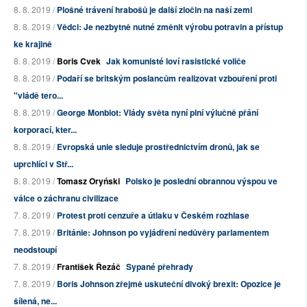
8. 8. 2019 /
Plošné trávení hrabošů je další zločin na naší zemi
8. 8. 2019 /
Vědci: Je nezbytně nutné změnit výrobu potravin a přístup
ke krajině
8. 8. 2019 /
Boris Cvek
Jak komunisté loví rasistické voliče
8. 8. 2019 /
Podaří se britským poslancům realizovat vzbouření proti
"vládě tero...
8. 8. 2019 /
George Monbiot: Vlády světa nyní plní výlučně přání
korporací, kter...
8. 8. 2019 /
Evropská unie sleduje prostřednictvím dronů, jak se
uprchlíci v Stř...
8. 8. 2019 /
Tomasz Oryński
Polsko je poslední obrannou výspou ve
válce o záchranu civilizace
7. 8. 2019 /
Protest proti cenzuře a útlaku v Českém rozhlase
7. 8. 2019 /
Británie: Johnson po vyjádření nedůvěry parlamentem
neodstoupí
7. 8. 2019 /
František Řezáč
Sypané přehrady
7. 8. 2019 /
Boris Johnson zřejmě uskuteční divoký brexit: Opozice je
šílená, ne...