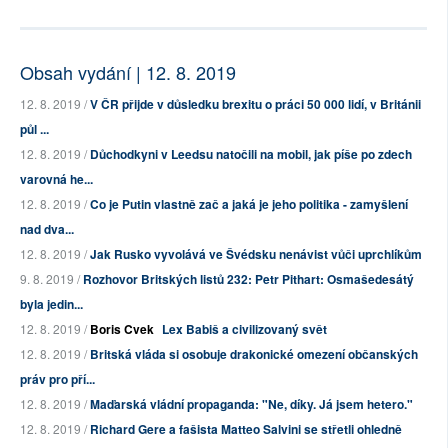
Obsah vydání | 12. 8. 2019
12. 8. 2019 /
V ČR přijde v důsledku brexitu o práci 50 000 lidí, v Británii
půl ...
12. 8. 2019 /
Důchodkyni v Leedsu natočili na mobil, jak píše po zdech
varovná he...
12. 8. 2019 /
Co je Putin vlastně zač a jaká je jeho politika - zamyšlení
nad dva...
12. 8. 2019 /
Jak Rusko vyvolává ve Švédsku nenávist vůči uprchlíkům
9. 8. 2019 /
Rozhovor Britských listů 232: Petr Pithart: Osmašedesátý
byla jedin...
12. 8. 2019 /
Boris Cvek
Lex Babiš a civilizovaný svět
12. 8. 2019 /
Britská vláda si osobuje drakonické omezení občanských
práv pro pří...
12. 8. 2019 /
Maďarská vládní propaganda: "Ne, díky. Já jsem hetero."
12. 8. 2019 /
Richard Gere a fašista Matteo Salvini se střetli ohledně