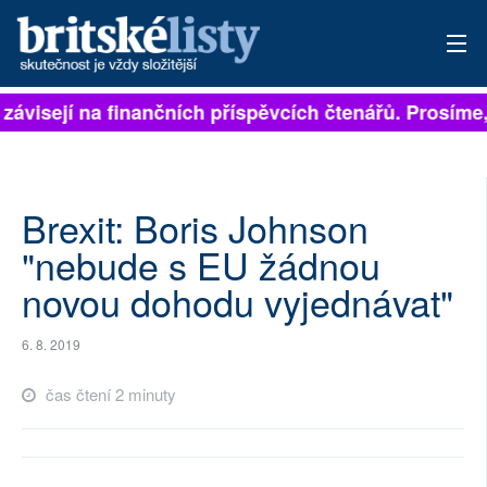
 závisejí na finančních příspěvcích čtenářů. Prosíme, 
PŘIHLÁSIT
AKTUÁLNÍ VYDÁNÍ
ARCHIV
Brexit: Boris Johnson
"nebude s EU žádnou
ROZHOVORY
novou dohodu vyjednávat"
TÉMATA
6. 8. 2019
NEJČTENĚJŠÍ ZA 7 DNÍ
čas čtení 2 minuty
AUTOŘI
PŘÍSPĚVKY NA PROVOZ