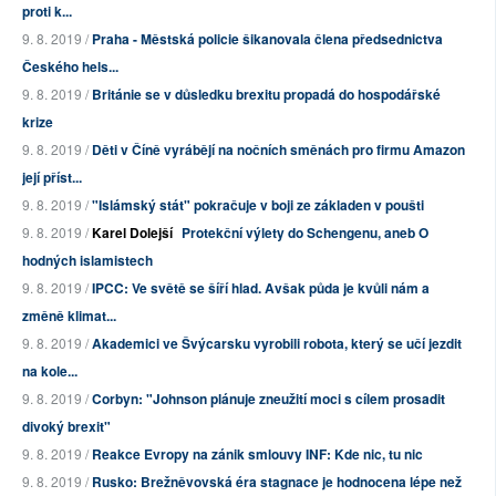
proti k...
9. 8. 2019 /
Praha - Městská policie šikanovala člena předsednictva
Českého hels...
9. 8. 2019 /
Británie se v důsledku brexitu propadá do hospodářské
krize
9. 8. 2019 /
Děti v Číně vyrábějí na nočních směnách pro firmu Amazon
její příst...
9. 8. 2019 /
"Islámský stát" pokračuje v boji ze základen v poušti
9. 8. 2019 /
Karel Dolejší
Protekční výlety do Schengenu, aneb O
hodných islamistech
9. 8. 2019 /
IPCC: Ve světě se šíří hlad. Avšak půda je kvůli nám a
změně klimat...
9. 8. 2019 /
Akademici ve Švýcarsku vyrobili robota, který se učí jezdit
na kole...
9. 8. 2019 /
Corbyn: "Johnson plánuje zneužití moci s cílem prosadit
divoký brexit"
9. 8. 2019 /
Reakce Evropy na zánik smlouvy INF: Kde nic, tu nic
9. 8. 2019 /
Rusko: Brežněvovská éra stagnace je hodnocena lépe než