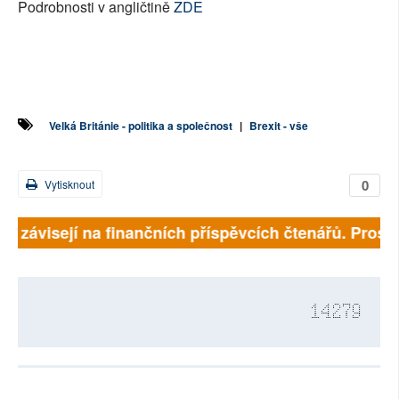
Podrobnosti v angličtině
ZDE
Velká Británie - politika a společnost
|
Brexit - vše
0
Vytisknout
ně závisejí na finančních příspěvcích čtenářů. Prosíme
14279