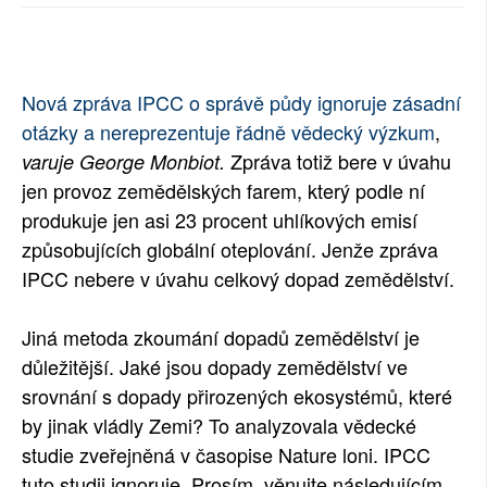
SOCIÁLNÍ SÍTĚ
RUBRIKY
Nová zpráva IPCC o správě půdy ignoruje zásadní
PLNÁ VERZE STRÁNEK
otázky a nereprezentuje řádně vědecký výzkum
,
Zpráva totiž bere v úvahu
varuje George Monbiot.
jen provoz zemědělských farem, který podle ní
produkuje jen asi 23 procent uhlíkových emisí
způsobujících globální oteplování. Jenže zpráva
IPCC nebere v úvahu celkový dopad zemědělství.
Jiná metoda zkoumání dopadů zemědělství je
důležitější. Jaké jsou dopady zemědělství ve
srovnání s dopady přirozených ekosystémů, které
by jinak vládly Zemi? To analyzovala vědecké
studie zveřejněná v časopise Nature loni. IPCC
tuto studii ignoruje. Prosím, věnujte následujícím