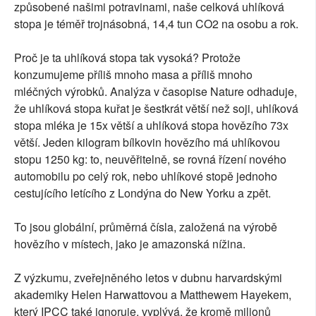
způsobené našimi potravinami, naše celková uhlíková
stopa je téměř trojnásobná, 14,4 tun CO2 na osobu a rok.
Proč je ta uhlíková stopa tak vysoká? Protože
konzumujeme příliš mnoho masa a příliš mnoho
mléčných výrobků. Analýza v časopise Nature odhaduje,
že uhlíková stopa kuřat je šestkrát větší než soji, uhlíková
stopa mléka je 15x větší a uhlíková stopa hovězího 73x
větší. Jeden kilogram bílkovin hovězího má uhlíkovou
stopu 1250 kg: to, neuvěřitelně, se rovná řízení nového
automobilu po celý rok, nebo uhlíkové stopě jednoho
cestujícího letícího z Londýna do New Yorku a zpět.
To jsou globální, průměrná čísla, založená na výrobě
hovězího v místech, jako je amazonská nížina.
Z výzkumu, zveřejněného letos v dubnu harvardskými
akademiky Helen Harwattovou a Matthewem Hayekem,
který IPCC také ignoruje, vyplývá, že kromě milionů