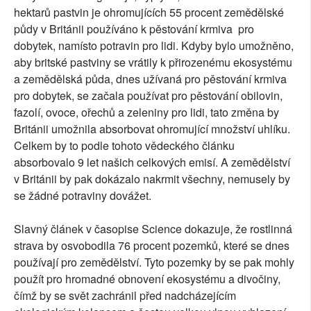
hektarů pastvin je ohromujících 55 procent zemědělské
půdy v Británii používáno k pěstování krmiva pro
dobytek, namísto potravin pro lidi. Kdyby bylo umožněno,
aby britské pastviny se vrátily k přirozenému ekosystému
a zemědělská půda, dnes užívaná pro pěstování krmiva
pro dobytek, se začala používat pro pěstování obilovin,
fazolí, ovoce, ořechů a zeleniny pro lidi, tato změna by
Británii umožnila absorbovat ohromující množství uhlíku.
Celkem by to podle tohoto vědeckého článku
absorbovalo 9 let našich celkových emisí. A zemědělství
v Británii by pak dokázalo nakrmit všechny, nemusely by
se žádné potraviny dovážet.
Slavný článek v časopise Science dokazuje, že rostlinná
strava by osvobodila 76 procent pozemků, které se dnes
používají pro zemědělství. Tyto pozemky by se pak mohly
použít pro hromadné obnovení ekosystému a divočiny,
čímž by se svět zachránil před nadcházejícím