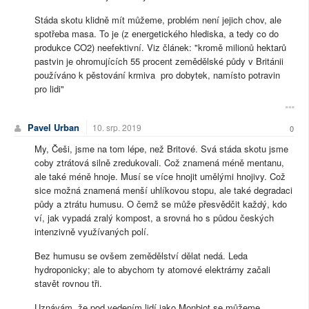
Stáda skotu klidně mít můžeme, problém není jejich chov, ale
spotřeba masa. To je (z energetického hlediska, a tedy co do
produkce CO2) neefektivní. Viz článek: "kromě milionů hektarů
pastvin je ohromujících 55 procent zemědělské půdy v Británii
používáno k pěstování krmiva pro dobytek, namísto potravin
pro lidi"
Pavel Urban
10. srp. 2019
0
My, Češi, jsme na tom lépe, než Britové. Svá stáda skotu jsme
coby ztrátová silně zredukovali. Což znamená méně mentanu,
ale také méně hnoje. Musí se více hnojit umělými hnojivy. Což
sice možná znamená menší uhlíkovou stopu, ale také degradaci
půdy a ztrátu humusu. O čemž se může přesvědčit každý, kdo
ví, jak vypadá zralý kompost, a srovná ho s půdou českých
intenzivně využívaných polí.
Bez humusu se ovšem zemědělství dělat nedá. Leda
hydroponicky; ale to abychom ty atomové elektrárny začali
stavět rovnou tři.
Uznávám, že pod vedením lidí jako Monbiot se můžeme