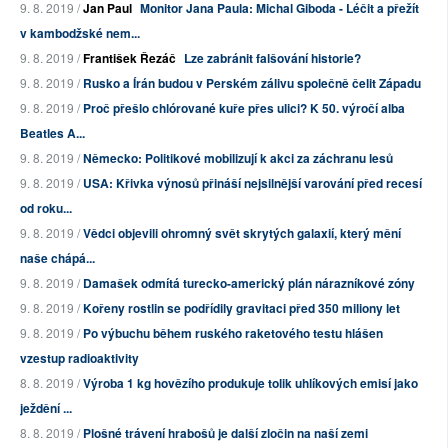
9. 8. 2019 /
Jan Paul
Monitor Jana Paula: Michal Giboda - Léčit a přežít
v kambodžské nem...
9. 8. 2019 /
František Řezáč
Lze zabránit falšování historie?
9. 8. 2019 /
Rusko a Írán budou v Perském zálivu společně čelit Západu
9. 8. 2019 /
Proč přešlo chlórované kuře přes ulici? K 50. výročí alba
Beatles A...
9. 8. 2019 /
Německo: Politikové mobilizují k akci za záchranu lesů
9. 8. 2019 /
USA: Křivka výnosů přináší nejsilnější varování před recesí
od roku...
9. 8. 2019 /
Vědci objevili ohromný svět skrytých galaxií, který mění
naše chápá...
9. 8. 2019 /
Damašek odmítá turecko-americký plán nárazníkové zóny
9. 8. 2019 /
Kořeny rostlin se podřídily gravitaci před 350 miliony let
9. 8. 2019 /
Po výbuchu během ruského raketového testu hlášen
vzestup radioaktivity
8. 8. 2019 /
Výroba 1 kg hovězího produkuje tolik uhlíkových emisí jako
ježdění ...
8. 8. 2019 /
Plošné trávení hrabošů je další zločin na naší zemi