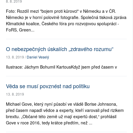
8. 8. 2019
Foto: Rozdíl mezi "bojem proti kůrovci" v Německu a v ČR.
Německo je v horní polovině fotografie. Společná tisková zpráva
Klimatické koalice, Českého fóra pro rozvojovou spolupráci -
FoRS, Green...
O nebezpečných úskalích „zdravého rozumu“
13. 8. 2019 /
Daniel Veselý
Ilustrace: Jáchym Bohumil KartousKdyž jsem před časem v
Věda se musí povznést nad politiku
13. 8. 2019
Michael Gove, který nyní působí ve vládě Borise Johnsona,
před časem napadl vědce a experty, kteří varovali před rizikem
brexitu. „Občané této země už mají expertů dost,“ prohlásil
Gove v roce 2016, tedy krátce předtím, než ...