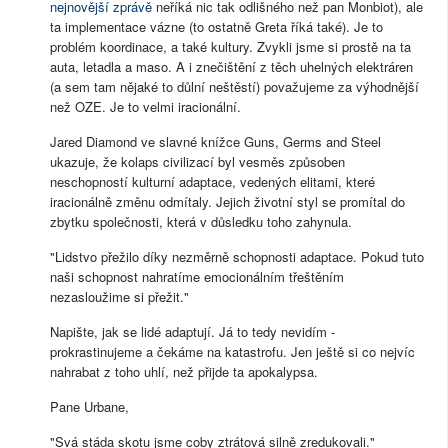
nejnovější zprávě
neříká nic tak odlišného než pan Monbiot), ale
ta implementace vázne (to ostatně Greta říká také). Je to
problém koordinace, a také kultury. Zvykli jsme si prostě na ta
auta, letadla a maso. A i znečištění z těch uhelných elektráren
(a sem tam nějaké to důlní neštěstí) považujeme za výhodnější
než OZE. Je to velmi iracionální.
Jared Diamond ve slavné knížce Guns, Germs and Steel
ukazuje, že kolaps civilizací byl vesměs způsoben
neschopností kulturní adaptace, vedených elitami, které
iracionálně změnu odmítaly. Jejich životní styl se promítal do
zbytku společnosti, která v důsledku toho zahynula.
"Lidstvo přežilo díky nezměrně schopnosti adaptace. Pokud tuto
naši schopnost nahratíme emocionálním třeštěním
nezasloužime si přežit."
Napište, jak se lidé adaptují. Já to tedy nevidím -
prokrastinujeme a čekáme na katastrofu. Jen ještě si co nejvíc
nahrabat z toho uhlí, než přijde ta apokalypsa.
Pane Urbane,
"Svá stáda skotu jsme coby ztrátová silně zredukovali."