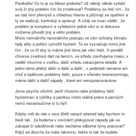
Panikařte! Co to je za blbost proboha? Už někdy někdo vyřešil
svůj či jiný problém tím že zmatkoval? Problémy se řeší tím , že
se nad nimi přemýslí s chladnou hlavou a přijímají se opatření a
ty se realizuji, kontrolují a upravují. A vždy se musí vědět , že
problém je komplexní a vyřešením jedné věci si si dokonce
můžeme přivodit jiný a větší problém.
Místo normálního racionálního postupu ve věci ochrany klimatu
tady elity a politici vytvořili hysterii. Ta se vyznačuje mimo jiné
tím , že co tři dny tu máme jiné téma jak věci řešit. V pondělí
chceme zvednout daň na benzín, ve středu zavrhujeme maso, v
neděli mluvíme o vodíku, další středu zakazujeme letadla. A
jedno téma přebíjí další a další a další , v podstatě nemáme ani
chuť a trpělivost problémy řešit, pouze v sÍleném brainstormingu,
máme další a dalšÍ nápady , které ani nerozpracováváme.
Jsme psycho všichni, jestli chceme naše problémy řešit
hysterizací a výkřiky a panikou misto reálné práce a pevných
nervů nezasloužíme si tu být!
Kdyby měl do nás v roce 2045 narazit arteroid taky bychom to
řesili tak , že budeme v novinách překypovat nápady jak se
zakopat či odstěhovat nebo necháme odborné týmy pracovat?
Když se dozvíte že máte rakovinu, řešite to tak že budete