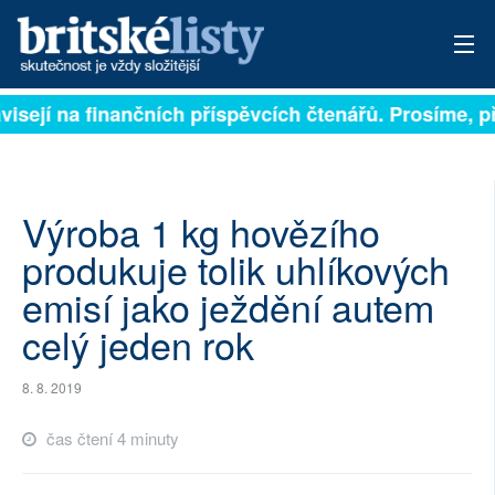
isejí na finančních příspěvcích čtenářů. Prosíme, přis
PŘIHLÁSIT
AKTUÁLNÍ VYDÁNÍ
ARCHIV
Výroba 1 kg hovězího
produkuje tolik uhlíkových
ROZHOVORY
emisí jako ježdění autem
TÉMATA
celý jeden rok
NEJČTENĚJŠÍ ZA 7 DNÍ
8. 8. 2019
AUTOŘI
čas čtení 4 minuty
PŘÍSPĚVKY NA PROVOZ