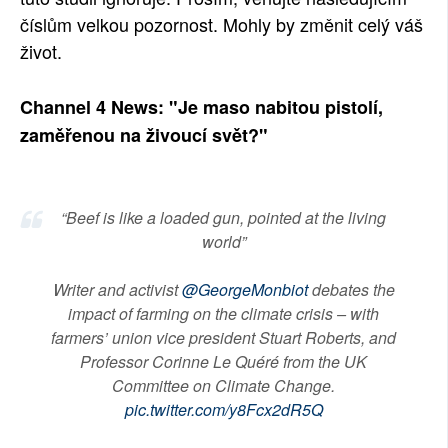
číslům velkou pozornost. Mohly by změnit celý váš
život.
Channel 4 News: "Je maso nabitou pistolí,
zaměřenou na živoucí svět?"
“Beef is like a loaded gun, pointed at the living
world”
Writer and activist
@GeorgeMonbiot
debates the
impact of farming on the climate crisis – with
farmers’ union vice president Stuart Roberts, and
Professor Corinne Le Quéré from the UK
Committee on Climate Change.
pic.twitter.com/y8Fcx2dR5Q