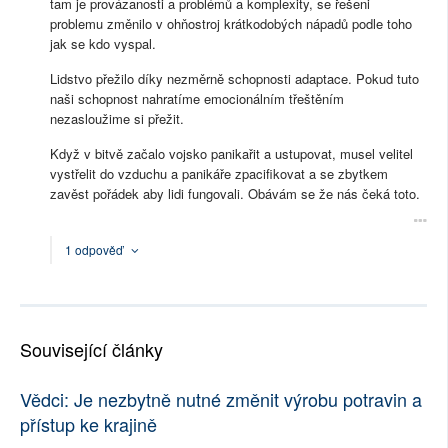
tam je provázanosti a problémů a komplexity, se řešeni
problemu změnilo v ohňostroj krátkodobých nápadů podle toho
jak se kdo vyspal.
Lidstvo přežilo díky nezměrně schopnosti adaptace. Pokud tuto
naši schopnost nahratíme emocionálním třeštěním
nezasloužime si přežit.
Když v bitvě začalo vojsko panikařit a ustupovat, musel velitel
vystřelit do vzduchu a panikáře zpacifikovat a se zbytkem
zavěst pořádek aby lidi fungovali. Obávám se že nás čeká toto.
1 odpověď
Související články
Vědci: Je nezbytně nutné změnit výrobu potravin a
přístup ke krajině