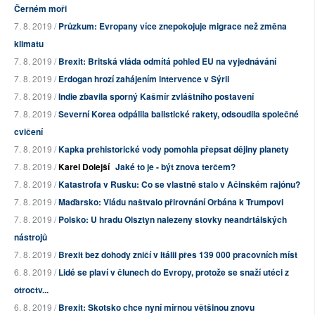
Černém moři
7. 8. 2019 /
Průzkum: Evropany více znepokojuje migrace než změna
klimatu
7. 8. 2019 /
Brexit: Britská vláda odmítá pohled EU na vyjednávání
7. 8. 2019 /
Erdogan hrozí zahájením intervence v Sýrii
7. 8. 2019 /
Indie zbavila sporný Kašmír zvláštního postavení
7. 8. 2019 /
Severní Korea odpálila balistické rakety, odsoudila společné
cvičení
7. 8. 2019 /
Kapka prehistorické vody pomohla přepsat dějiny planety
7. 8. 2019 /
Karel Dolejší
Jaké to je - být znova terčem?
7. 8. 2019 /
Katastrofa v Rusku: Co se vlastně stalo v Ačinském rajónu?
7. 8. 2019 /
Maďarsko: Vládu naštvalo přirovnání Orbána k Trumpovi
7. 8. 2019 /
Polsko: U hradu Olsztyn nalezeny stovky neandrtálských
nástrojů
7. 8. 2019 /
Brexit bez dohody zničí v Itálii přes 139 000 pracovních míst
6. 8. 2019 /
Lidé se plaví v člunech do Evropy, protože se snaží utéci z
otroctv...
6. 8. 2019 /
Brexit: Skotsko chce nyní mírnou většinou znovu