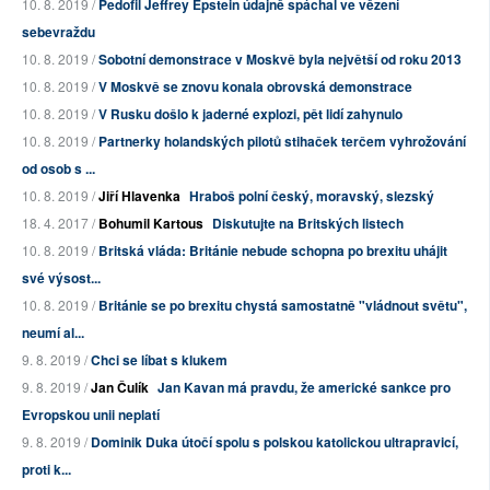
10. 8. 2019 /
Pedofil Jeffrey Epstein údajně spáchal ve vězení
sebevraždu
10. 8. 2019 /
Sobotní demonstrace v Moskvě byla největší od roku 2013
10. 8. 2019 /
V Moskvě se znovu konala obrovská demonstrace
10. 8. 2019 /
V Rusku došlo k jaderné explozi, pět lidí zahynulo
10. 8. 2019 /
Partnerky holandských pilotů stihaček terčem vyhrožování
od osob s ...
10. 8. 2019 /
Jiří Hlavenka
Hraboš polní český, moravský, slezský
18. 4. 2017 /
Bohumil Kartous
Diskutujte na Britských listech
10. 8. 2019 /
Britská vláda: Británie nebude schopna po brexitu uhájit
své výsost...
10. 8. 2019 /
Británie se po brexitu chystá samostatně "vládnout světu",
neumí al...
9. 8. 2019 /
Chci se líbat s klukem
9. 8. 2019 /
Jan Čulík
Jan Kavan má pravdu, že americké sankce pro
Evropskou unii neplatí
9. 8. 2019 /
Dominik Duka útočí spolu s polskou katolickou ultrapravicí,
proti k...