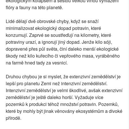
ekologickým kolapsem a šestou velkou vlnou vyhlazení
flóry a fauny na této planetě.
Lidé dělají dvě obrovské chyby, když se snaží
minimalizovat ekologický dopad potravin, které
konzumují. Zaprvé se soustřeďují na kilometry, které
potraviny urazí, a ignorují jiný dopad. Jenže kilo sóji,
dopravené přes půl světa, činí daleko menší ekologické
škody než kilo kuřecího či vepřového masa, vyráběného
na farmě hned tady za vesnicí.
Druhou chybou je si myslet, že extenzivní zemědělství je
lepší pro planetu Zemi než intenzivní zemědělství.
Intenzivní zemědělství je velmi škodlivé, avšak extenzivní
zemědělství je ještě daleko horší. Vyžaduje více
pozemků k produkci téhož množství potravin. Pozemků,
které by mohly být jinak věnovány ekosystémům a divoké
přírodě.