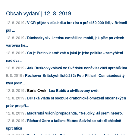
Obsah vydání | 12. 8. 2019
12. 8. 2019 /
V ČR přijde v důsledku brexitu o práci 50 000 lidí, v Británii
půl ...
12. 8. 2019 /
Důchodkyni v Leedsu natočili na mobil, jak píše po zdech
varovná he...
12. 8. 2019 /
Co je Putin vlastně zač a jaká je jeho politika - zamyšlení
nad dva...
12. 8. 2019 /
Jak Rusko vyvolává ve Švédsku nenávist vůči uprchlíkům
9. 8. 2019 /
Rozhovor Britských listů 232: Petr Pithart: Osmašedesátý
byla jedin...
12. 8. 2019 /
Boris Cvek
Lex Babiš a civilizovaný svět
12. 8. 2019 /
Britská vláda si osobuje drakonické omezení občanských
práv pro pří...
12. 8. 2019 /
Maďarská vládní propaganda: "Ne, díky. Já jsem hetero."
12. 8. 2019 /
Richard Gere a fašista Matteo Salvini se střetli ohledně
uprchlíků