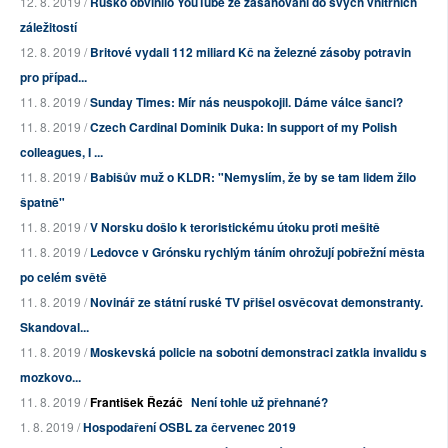
12. 8. 2019 /
Rusko obvinilo YouTube ze zasahování do svých vnitřních
záležitostí
12. 8. 2019 /
Britové vydali 112 miliard Kč na železné zásoby potravin
pro případ...
11. 8. 2019 /
Sunday Times: Mír nás neuspokojil. Dáme válce šanci?
11. 8. 2019 /
Czech Cardinal Dominik Duka: In support of my Polish
colleagues, I ...
11. 8. 2019 /
Babišův muž o KLDR: "Nemyslím, že by se tam lidem žilo
špatně"
11. 8. 2019 /
V Norsku došlo k teroristickému útoku proti mešitě
11. 8. 2019 /
Ledovce v Grónsku rychlým táním ohrožují pobřežní města
po celém světě
11. 8. 2019 /
Novinář ze státní ruské TV přišel osvěcovat demonstranty.
Skandoval...
11. 8. 2019 /
Moskevská policie na sobotní demonstraci zatkla invalidu s
mozkovo...
11. 8. 2019 /
František Řezáč
Není tohle už přehnané?
1. 8. 2019 /
Hospodaření OSBL za červenec 2019