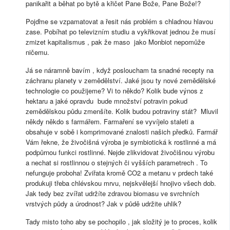
panikařit a běhat po bytě a křičet Pane Bože, Pane Bože!?
Pojďme se vzpamatovat a řesit nás problém s chladnou hlavou
zase. Pobíhat po televizním studiu a vykřikovat jednou že musí
zmizet kapitalismus , pak že maso jako Monbiot nepomůže
ničemu.
Já se náramně bavím , když posloucham ta snadné recepty na
záchranu planety v zemědělství. Jaké jsou ty nové zemědělské
technologie co použijeme? Vi to někdo? Kolik bude výnos z
hektaru a jaké opravdu bude množství potravin pokud
zemědělskou půdu zmenšíte. Kolik budou potraviny stát? Mluvil
někdy někdo s farmářem. Farmaření se vyvíjelo staleti a
obsahuje v sobě i komprimované znalosti našich předků. Farmář
Vám řekne, že živočišná výroba je symbiotická k rostlinné a má
podpůrnou funkci rostlinné. Nejde zlikvidovat živočišnou výrobu
a nechat si rostlinnou o stejných či vyšších parametrech . To
nefunguje proboha! Zviřata kromě CO2 a metanu v prdech také
produkuji třeba chlévskou mrvu, nejskvělejší hnojivo všech dob.
Jak tedy bez zvířat udržíte zdravou biomasu ve svrchních
vrstvých půdy a úrodnost? Jak v půdě udržite uhlik?
Tady misto toho aby se pochopilo , jak složitý je to proces, kolik