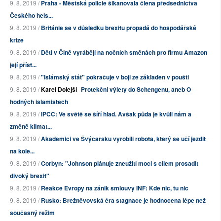
9. 8. 2019 /
Praha - Městská policie šikanovala člena předsednictva
Českého hels...
9. 8. 2019 /
Británie se v důsledku brexitu propadá do hospodářské
krize
9. 8. 2019 /
Děti v Číně vyrábějí na nočních směnách pro firmu Amazon
její příst...
9. 8. 2019 /
"Islámský stát" pokračuje v boji ze základen v poušti
9. 8. 2019 /
Karel Dolejší
Protekční výlety do Schengenu, aneb O
hodných islamistech
9. 8. 2019 /
IPCC: Ve světě se šíří hlad. Avšak půda je kvůli nám a
změně klimat...
9. 8. 2019 /
Akademici ve Švýcarsku vyrobili robota, který se učí jezdit
na kole...
9. 8. 2019 /
Corbyn: "Johnson plánuje zneužití moci s cílem prosadit
divoký brexit"
9. 8. 2019 /
Reakce Evropy na zánik smlouvy INF: Kde nic, tu nic
9. 8. 2019 /
Rusko: Brežněvovská éra stagnace je hodnocena lépe než
současný režim