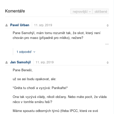
Komentáře
nejnovější
oblíbené
Pavel Urban
11. srp. 2019
0
Pane Samohýl, mám tomu rozumět tak, že skot, který není
chován pro maso (případně pro mléko), nežere?
1 odpověď
Jan Samohýl
11. srp. 2019
0
Pane Beneši,
už se asi budu opakovat, ale:
"Gréta tu chodí a vyzývá: Panikařte!"
Ona tak vyzývá vlády, nikoli občany. Nebo máte pocit, že vláda
něco v tomhle směru řeší?
Máme spoustu odborných týmů (třeba IPCC, která ve své