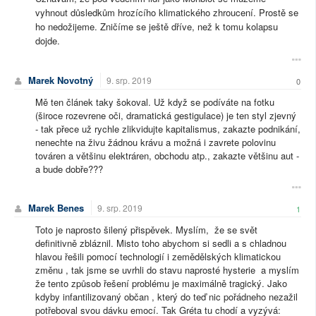
vyhnout důsledkům hrozícího klimatického zhroucení. Prostě se
ho nedožijeme. Zničíme se ještě dříve, než k tomu kolapsu
dojde.
Marek Novotný
9. srp. 2019
0
Mě ten článek taky šokoval. Už když se podíváte na fotku
(široce rozevrene oči, dramatická gestigulace) je ten styl zjevný
- tak přece už rychle zlikvidujte kapitalismus, zakazte podnikání,
nenechte na živu žádnou krávu a možná i zavrete polovinu
továren a většinu elektráren, obchodu atp., zakazte většinu aut -
a bude dobře???
Marek Benes
9. srp. 2019
1
Toto je naprosto šilený přispěvek. Myslím, že se svět
definitivně zbláznil. Misto toho abychom si sedli a s chladnou
hlavou řešili pomocí technologií i zemědělských klimatickou
změnu , tak jsme se uvrhli do stavu naprosté hysterie a myslím
že tento způsob řešení problému je maximálně tragický. Jako
kdyby infantilizovaný občan , který do teď nic pořádneho nezažil
potřeboval svou dávku emocí. Tak Gréta tu chodí a vyzývá: