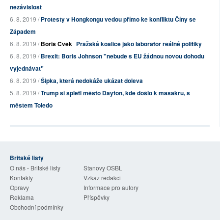
nezávislost
6. 8. 2019 /
Protesty v Hongkongu vedou přímo ke konfliktu Číny se
Západem
6. 8. 2019 /
Boris Cvek
Pražská koalice jako laboratoř reálné politiky
6. 8. 2019 /
Brexit: Boris Johnson "nebude s EU žádnou novou dohodu
vyjednávat"
6. 8. 2019 /
Šipka, která nedokáže ukázat doleva
5. 8. 2019 /
Trump si spletl město Dayton, kde došlo k masakru, s
městem Toledo
Britské listy
O nás - Britské listy
Stanovy OSBL
Kontakty
Vzkaz redakci
Opravy
Informace pro autory
Reklama
Příspěvky
Obchodní podmínky