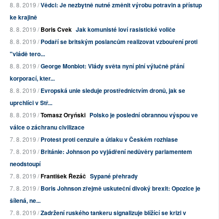
8. 8. 2019 /
Vědci: Je nezbytně nutné změnit výrobu potravin a přístup
ke krajině
8. 8. 2019 /
Boris Cvek
Jak komunisté loví rasistické voliče
8. 8. 2019 /
Podaří se britským poslancům realizovat vzbouření proti
"vládě tero...
8. 8. 2019 /
George Monbiot: Vlády světa nyní plní výlučně přání
korporací, kter...
8. 8. 2019 /
Evropská unie sleduje prostřednictvím dronů, jak se
uprchlíci v Stř...
8. 8. 2019 /
Tomasz Oryński
Polsko je poslední obrannou výspou ve
válce o záchranu civilizace
7. 8. 2019 /
Protest proti cenzuře a útlaku v Českém rozhlase
7. 8. 2019 /
Británie: Johnson po vyjádření nedůvěry parlamentem
neodstoupí
7. 8. 2019 /
František Řezáč
Sypané přehrady
7. 8. 2019 /
Boris Johnson zřejmě uskuteční divoký brexit: Opozice je
šílená, ne...
7. 8. 2019 /
Zadržení ruského tankeru signalizuje blížící se krizi v