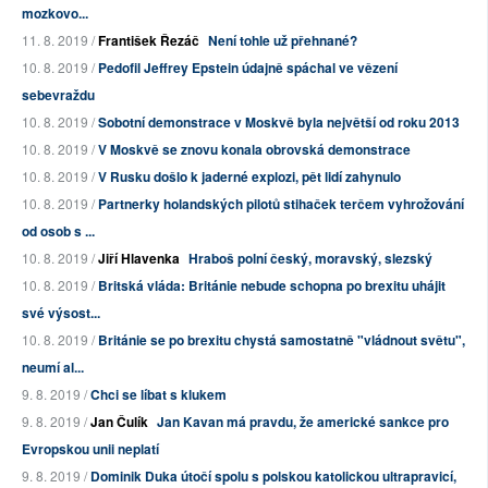
mozkovo...
11. 8. 2019 /
František Řezáč
Není tohle už přehnané?
10. 8. 2019 /
Pedofil Jeffrey Epstein údajně spáchal ve vězení
sebevraždu
10. 8. 2019 /
Sobotní demonstrace v Moskvě byla největší od roku 2013
10. 8. 2019 /
V Moskvě se znovu konala obrovská demonstrace
10. 8. 2019 /
V Rusku došlo k jaderné explozi, pět lidí zahynulo
10. 8. 2019 /
Partnerky holandských pilotů stihaček terčem vyhrožování
od osob s ...
10. 8. 2019 /
Jiří Hlavenka
Hraboš polní český, moravský, slezský
10. 8. 2019 /
Britská vláda: Británie nebude schopna po brexitu uhájit
své výsost...
10. 8. 2019 /
Británie se po brexitu chystá samostatně "vládnout světu",
neumí al...
9. 8. 2019 /
Chci se líbat s klukem
9. 8. 2019 /
Jan Čulík
Jan Kavan má pravdu, že americké sankce pro
Evropskou unii neplatí
9. 8. 2019 /
Dominik Duka útočí spolu s polskou katolickou ultrapravicí,