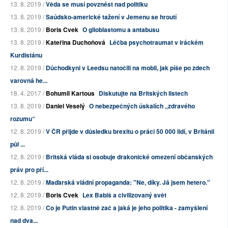
13. 8. 2019 /
Věda se musí povznést nad politiku
13. 8. 2019 /
Saúdsko-americké tažení v Jemenu se hroutí
13. 8. 2019 /
Boris Cvek
O glioblastomu a antabusu
13. 8. 2019 /
Kateřina Duchoňová
Léčba psychotraumat v iráckém
Kurdistánu
12. 8. 2019 /
Důchodkyni v Leedsu natočili na mobil, jak píše po zdech
varovná he...
18. 4. 2017 /
Bohumil Kartous
Diskutujte na Britských listech
13. 8. 2019 /
Daniel Veselý
O nebezpečných úskalích „zdravého
rozumu“
12. 8. 2019 /
V ČR přijde v důsledku brexitu o práci 50 000 lidí, v Británii
půl ...
12. 8. 2019 /
Britská vláda si osobuje drakonické omezení občanských
práv pro pří...
12. 8. 2019 /
Maďarská vládní propaganda: "Ne, díky. Já jsem hetero."
12. 8. 2019 /
Boris Cvek
Lex Babiš a civilizovaný svět
12. 8. 2019 /
Co je Putin vlastně zač a jaká je jeho politika - zamyšlení
nad dva...