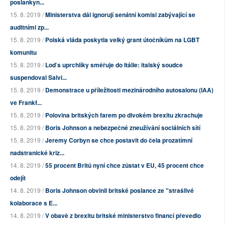
poslankyn...
15. 8. 2019 /
Ministerstva dál ignorují senátní komisi zabývající se
auditními zp...
15. 8. 2019 /
Polská vláda poskytla velký grant útočníkům na LGBT
komunitu
15. 8. 2019 /
Loď s uprchlíky směřuje do Itálie: italský soudce
suspendoval Salvi...
15. 8. 2019 /
Demonstrace u příležitosti mezinárodního autosalonu (IAA)
ve Frankf...
15. 8. 2019 /
Polovina britských farem po divokém brexitu zkrachuje
15. 8. 2019 /
Boris Johnson a nebezpečné zneužívání sociálních sítí
15. 8. 2019 /
Jeremy Corbyn se chce postavit do čela prozatímní
nadstranické kriz...
14. 8. 2019 /
55 procent Britů nyní chce zůstat v EU, 45 procent chce
odejít
14. 8. 2019 /
Boris Johnson obvinil britské poslance ze "strašlivé
kolaborace s E...
14. 8. 2019 /
V obavě z brexitu britské ministerstvo financí převedlo