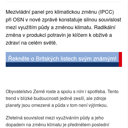
SOCIÁLNÍ SÍTĚ
Mezivládní panel pro klimatickou změnu (IPCC)
při OSN v nové zprávě konstatuje silnou souvislost
RUBRIKY
mezi využitím půdy a změnou klimatu. Radikální
PLNÁ VERZE STRÁNEK
změna v produkci potravin je klíčem k obživě a
zdraví na celém světě.
Obyvatelstvo Země roste a spolu s ním i spotřeba. Tento
trend v blízké budoucnosti jedině zesílí, ale zdroje
planety jsou omezené a půda v tom není výjimkou.
Zřetelná souvislost mezi využíváním půdy a jeho
dopadem na změnu klimatu je předmětem poslední