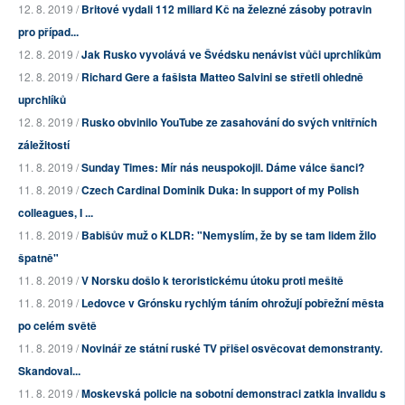
12. 8. 2019 /
Britové vydali 112 miliard Kč na železné zásoby potravin
pro případ...
12. 8. 2019 /
Jak Rusko vyvolává ve Švédsku nenávist vůči uprchlíkům
12. 8. 2019 /
Richard Gere a fašista Matteo Salvini se střetli ohledně
uprchlíků
12. 8. 2019 /
Rusko obvinilo YouTube ze zasahování do svých vnitřních
záležitostí
11. 8. 2019 /
Sunday Times: Mír nás neuspokojil. Dáme válce šanci?
11. 8. 2019 /
Czech Cardinal Dominik Duka: In support of my Polish
colleagues, I ...
11. 8. 2019 /
Babišův muž o KLDR: "Nemyslím, že by se tam lidem žilo
špatně"
11. 8. 2019 /
V Norsku došlo k teroristickému útoku proti mešitě
11. 8. 2019 /
Ledovce v Grónsku rychlým táním ohrožují pobřežní města
po celém světě
11. 8. 2019 /
Novinář ze státní ruské TV přišel osvěcovat demonstranty.
Skandoval...
11. 8. 2019 /
Moskevská policie na sobotní demonstraci zatkla invalidu s