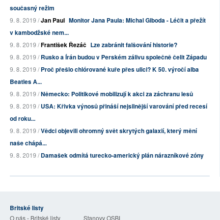
současný režim
9. 8. 2019 /
Jan Paul
Monitor Jana Paula: Michal Giboda - Léčit a přežít
v kambodžské nem...
9. 8. 2019 /
František Řezáč
Lze zabránit falšování historie?
9. 8. 2019 /
Rusko a Írán budou v Perském zálivu společně čelit Západu
9. 8. 2019 /
Proč přešlo chlórované kuře přes ulici? K 50. výročí alba
Beatles A...
9. 8. 2019 /
Německo: Politikové mobilizují k akci za záchranu lesů
9. 8. 2019 /
USA: Křivka výnosů přináší nejsilnější varování před recesí
od roku...
9. 8. 2019 /
Vědci objevili ohromný svět skrytých galaxií, který mění
naše chápá...
9. 8. 2019 /
Damašek odmítá turecko-americký plán nárazníkové zóny
Britské listy
O nás - Britské listy
Stanovy OSBL