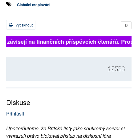
Globální oteplování
0
Vytisknout
ně závisejí na finančních příspěvcích čtenářů. Prosíme
10553
Diskuse
Přihlásit
Upozorňujeme, že Britské listy jako soukromý server si
vyhrazují právo blokovat přístup na diskusní fóra