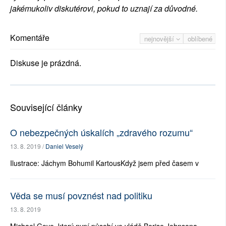
jakémukoliv diskutérovi, pokud to uznají za důvodné.
Komentáře
nejnovější
oblíbené
Diskuse je prázdná.
Související články
O nebezpečných úskalích „zdravého rozumu“
13. 8. 2019 /
Daniel Veselý
Ilustrace: Jáchym Bohumil KartousKdyž jsem před časem v
Věda se musí povznést nad politiku
13. 8. 2019