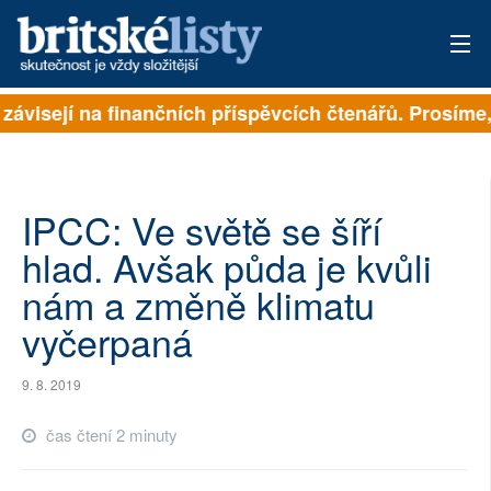
 závisejí na finančních příspěvcích čtenářů. Prosíme, 
PŘIHLÁSIT
AKTUÁLNÍ VYDÁNÍ
ARCHIV
IPCC: Ve světě se šíří
hlad. Avšak půda je kvůli
ROZHOVORY
nám a změně klimatu
TÉMATA
vyčerpaná
NEJČTENĚJŠÍ ZA 7 DNÍ
9. 8. 2019
AUTOŘI
čas čtení 2 minuty
PŘÍSPĚVKY NA PROVOZ