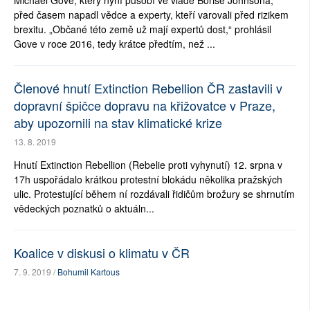
Michael Gove, který nyní působí ve vládě Borise Johnsona,
před časem napadl vědce a experty, kteří varovali před rizikem
brexitu. „Občané této země už mají expertů dost,“ prohlásil
Gove v roce 2016, tedy krátce předtím, než ...
Členové hnutí Extinction Rebellion ČR zastavili v
dopravní špičce dopravu na křižovatce v Praze,
aby upozornili na stav klimatické krize
13. 8. 2019
Hnutí Extinction Rebellion (Rebelie proti vyhynutí) 12. srpna v
17h uspořádalo krátkou protestní blokádu několika pražských
ulic. Protestující během ní rozdávali řidičům brožury se shrnutím
vědeckých poznatků o aktuáln...
Koalice v diskusi o klimatu v ČR
7. 9. 2019 /
Bohumil Kartous