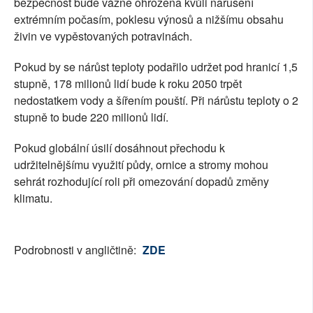
bezpečnost bude vážně ohrožena kvůli narušení
extrémním počasím, poklesu výnosů a nižšímu obsahu
živin ve vypěstovaných potravinách.
Pokud by se nárůst teploty podařilo udržet pod hranicí 1,5
stupně, 178 milionů lidí bude k roku 2050 trpět
nedostatkem vody a šířením pouští. Při nárůstu teploty o 2
stupně to bude 220 milionů lidí.
Pokud globální úsilí dosáhnout přechodu k
udržitelnějšímu využití půdy, ornice a stromy mohou
sehrát rozhodující roli při omezování dopadů změny
klimatu.
Podrobnosti v angličtině:
ZDE