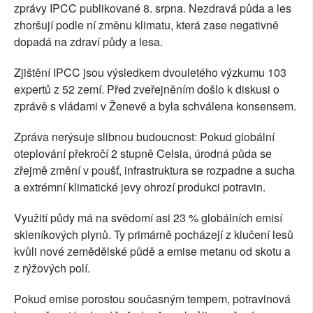
zprávy IPCC publikované 8. srpna. Nezdravá půda a les
zhoršují podle ní změnu klimatu, která zase negativně
dopadá na zdraví půdy a lesa.
Zjištění IPCC jsou výsledkem dvouletého výzkumu 103
expertů z 52 zemí. Před zveřejněním došlo k diskusi o
zprávě s vládami v Ženevě a byla schválena konsensem.
Zpráva nerýsuje slibnou budoucnost: Pokud globální
oteplování překročí 2 stupně Celsia, úrodná půda se
zřejmě změní v poušť, infrastruktura se rozpadne a sucha
a extrémní klimatické jevy ohrozí produkci potravin.
Využití půdy má na svědomí asi 23 % globálních emisí
skleníkových plynů. Ty primárně pocházejí z klučení lesů
kvůli nové zemědělské půdě a emise metanu od skotu a
z rýžových polí.
Pokud emise porostou současným tempem, potravinová