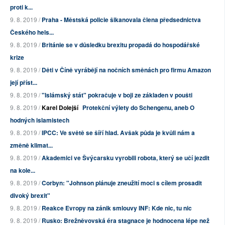
proti k...
9. 8. 2019 /
Praha - Městská policie šikanovala člena předsednictva
Českého hels...
9. 8. 2019 /
Británie se v důsledku brexitu propadá do hospodářské
krize
9. 8. 2019 /
Děti v Číně vyrábějí na nočních směnách pro firmu Amazon
její příst...
9. 8. 2019 /
"Islámský stát" pokračuje v boji ze základen v poušti
9. 8. 2019 /
Karel Dolejší
Protekční výlety do Schengenu, aneb O
hodných islamistech
9. 8. 2019 /
IPCC: Ve světě se šíří hlad. Avšak půda je kvůli nám a
změně klimat...
9. 8. 2019 /
Akademici ve Švýcarsku vyrobili robota, který se učí jezdit
na kole...
9. 8. 2019 /
Corbyn: "Johnson plánuje zneužití moci s cílem prosadit
divoký brexit"
9. 8. 2019 /
Reakce Evropy na zánik smlouvy INF: Kde nic, tu nic
9. 8. 2019 /
Rusko: Brežněvovská éra stagnace je hodnocena lépe než