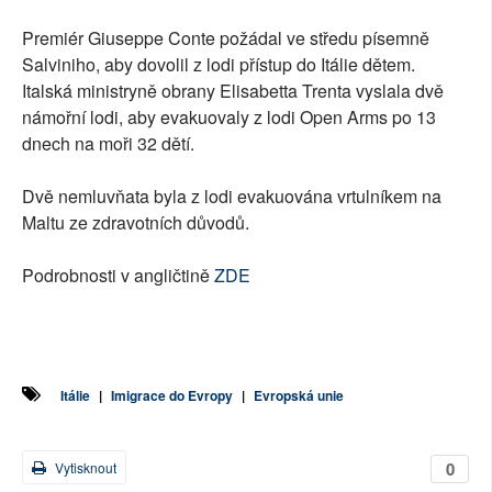
Premiér Giuseppe Conte požádal ve středu písemně
Salviniho, aby dovolil z lodi přístup do Itálie dětem.
Italská ministryně obrany Elisabetta Trenta vyslala dvě
námořní lodi, aby evakuovaly z lodi Open Arms po 13
dnech na moři 32 dětí.
Dvě nemluvňata byla z lodi evakuována vrtulníkem na
Maltu ze zdravotních důvodů.
Podrobnosti v angličtině
ZDE
Itálie
|
Imigrace do Evropy
|
Evropská unie
0
Vytisknout