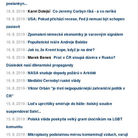
poslankyn...
16. 8. 2019 /
Karel Dolejší
Co Jeremy Corbyn říká - a co neříká
16. 8. 2019 /
USA: Pokud přichází recese, Fed ji nemusí být schopen
zastavit
16. 8. 2019 /
Zpomalení německé ekonomiky je varovným signálem
16. 8. 2019 /
Populistické tváře Andreje Babiše
16. 8. 2019 /
Jak to, že Kreml kope, když je na dně?
16. 8. 2019 /
Marek Beneš
Proč v ČR stoupá důvěra v Rusko?
Důsledek naší diletantské propagandy
16. 8. 2019 /
NASA studuje dopady požárů v Arktidě
16. 8. 2019 /
Mediální Černobyl ruské vlády
16. 8. 2019 /
Viktor Orbán "je třetí nejpopulárnější zahraniční politik v
ČR"
15. 8. 2019 /
Loď s uprchlíky směřuje do Itálie: italský soudce
suspendoval Salvi...
15. 8. 2019 /
Polská vláda poskytla velký grant útočníkům na LGBT
komunitu
15. 8. 2019 /
Mikroplasty podstatnou měrou kontaminují vzduch, varují