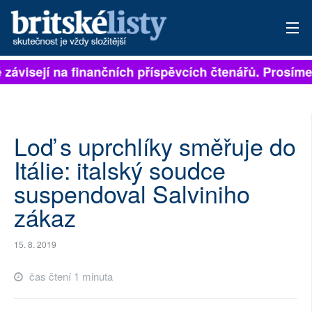
 závisejí na finančních příspěvcích čtenářů. Prosíme,
PŘIHLÁSIT
AKTUÁLNÍ VYDÁNÍ
ARCHIV
Loď s uprchlíky směřuje do
Itálie: italský soudce
ROZHOVORY
suspendoval Salviniho
TÉMATA
zákaz
NEJČTENĚJŠÍ ZA 7 DNÍ
15. 8. 2019
AUTOŘI
čas čtení 1 minuta
PŘÍSPĚVKY NA PROVOZ