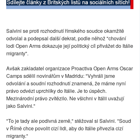
Salvini se proti rozhodnutí římského soudce okamžitě
odvolal a podepsal další dekrat, podle něhož "chování
lodi Open Arms dokazuje její politický cíl přivážet do Itálie
migranty".
Avšak zakladatel organizace Proactiva Open Arms Oscar
Camps sdělil novinářům v Madridu: "Vyhráli jsme
odvolání a soudní rozhodnutí znamená, že máme nyní
právo odvézt uprchlíky do Itálie. Je to úspěch.
Mezinárodní právo zvítězilo. Ne všichni v Itálii uvažují
jako Salvini."
"To je tady ale podivná země," stěžoval si Salvini. "Soud
v Římě chce povolit cizí lidi, aby do Itálie přivezla cizí
migranty."