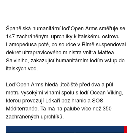
SOCIÁLNÍ SÍTĚ
RUBRIKY
Španělská humanitární loď Open Arms směřuje se
PLNÁ VERZE STRÁNEK
147 zachráněnými uprchlíky k italskému ostrovu
Lamopedusa poté, co soudce v Římě suspendoval
dekret ultrapravicového ministra vnitra Mattea
Salviniho, zakazující humanitárním lodím vstup do
italských vod.
Loď Open Arms hledá útočiště před dva a půl
metru vysokými vlnami spolu s lodí Ocean Viking,
kterou provozují Lékaři bez hranic a SOS
Méditerranée. Ta má na palubě více než 350
zachráněných uprchlíků.