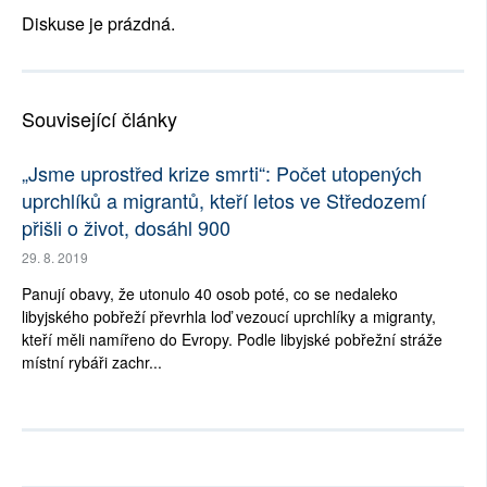
Diskuse je prázdná.
Související články
„Jsme uprostřed krize smrti“: Počet utopených
uprchlíků a migrantů, kteří letos ve Středozemí
přišli o život, dosáhl 900
29. 8. 2019
Panují obavy, že utonulo 40 osob poté, co se nedaleko
libyjského pobřeží převrhla loď vezoucí uprchlíky a migranty,
kteří měli namířeno do Evropy. Podle libyjské pobřežní stráže
místní rybáři zachr...