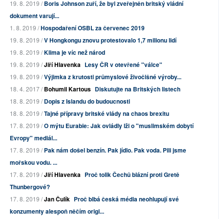
19. 8. 2019 /
Boris Johnson zuří, že byl zveřejněn britský vládní
dokument varují...
1. 8. 2019 /
Hospodaření OSBL za červenec 2019
19. 8. 2019 /
V Hongkongu znovu protestovalo 1,7 milionu lidí
19. 8. 2019 /
Klima je víc než národ
19. 8. 2019 /
Jiří Hlavenka
Lesy ČR v otevřené "válce"
19. 8. 2019 /
Výjimka z krutosti průmyslové živočišné výroby...
18. 4. 2017 /
Bohumil Kartous
Diskutujte na Britských listech
18. 8. 2019 /
Dopis z Islandu do budoucnosti
18. 8. 2019 /
Tajné přípravy britské vlády na chaos brexitu
17. 8. 2019 /
O mýtu Eurabie: Jak ovládly lži o "muslimském dobytí
Evropy" mediál...
17. 8. 2019 /
Pak nám došel benzín. Pak jídlo. Pak voda. Pili jsme
mořskou vodu. ...
17. 8. 2019 /
Jiří Hlavenka
Proč tolik Čechů blázní proti Gretě
Thunbergové?
17. 8. 2019 /
Jan Čulík
Proč blbá česká média neohlupují své
konzumenty alespoň něčím origi...