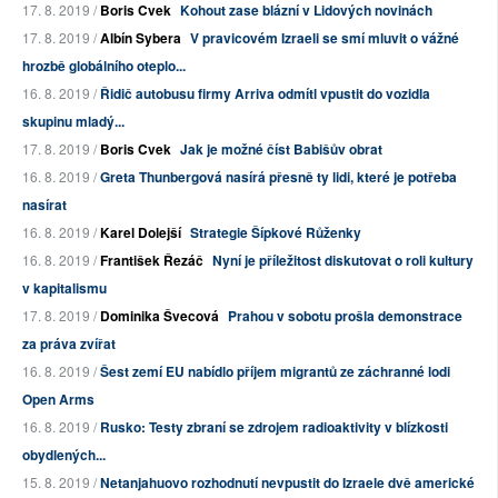
17. 8. 2019 /
Boris Cvek
Kohout zase blázní v Lidových novinách
17. 8. 2019 /
Albín Sybera
V pravicovém Izraeli se smí mluvit o vážné
hrozbě globálního oteplo...
16. 8. 2019 /
Řidič autobusu firmy Arriva odmítl vpustit do vozidla
skupinu mladý...
17. 8. 2019 /
Boris Cvek
Jak je možné číst Babišův obrat
16. 8. 2019 /
Greta Thunbergová nasírá přesně ty lidi, které je potřeba
nasírat
16. 8. 2019 /
Karel Dolejší
Strategie Šípkové Růženky
16. 8. 2019 /
František Řezáč
Nyní je příležitost diskutovat o roli kultury
v kapitalismu
17. 8. 2019 /
Dominika Švecová
Prahou v sobotu prošla demonstrace
za práva zvířat
16. 8. 2019 /
Šest zemí EU nabídlo příjem migrantů ze záchranné lodi
Open Arms
16. 8. 2019 /
Rusko: Testy zbraní se zdrojem radioaktivity v blízkosti
obydlených...
15. 8. 2019 /
Netanjahuovo rozhodnutí nevpustit do Izraele dvě americké