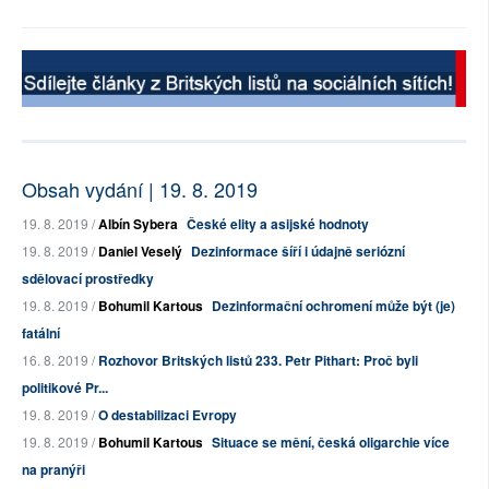
Obsah vydání | 19. 8. 2019
19. 8. 2019 /
Albín Sybera
České elity a asijské hodnoty
19. 8. 2019 /
Daniel Veselý
Dezinformace šíří i údajně seriózní
sdělovací prostředky
19. 8. 2019 /
Bohumil Kartous
Dezinformační ochromení může být (je)
fatální
16. 8. 2019 /
Rozhovor Britských listů 233. Petr Pithart: Proč byli
politikové Pr...
19. 8. 2019 /
O destabilizaci Evropy
19. 8. 2019 /
Bohumil Kartous
Situace se mění, česká oligarchie více
na pranýři