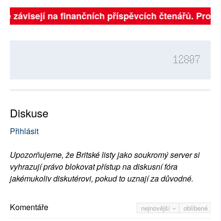
lně závisejí na finančních příspěvcích čtenářů. Prosím
12807
Diskuse
Přihlásit
Upozorňujeme, že Britské listy jako soukromý server si
vyhrazují právo blokovat přístup na diskusní fóra
jakémukoliv diskutérovi, pokud to uznají za důvodné.
Komentáře
nejnovější
oblíbené