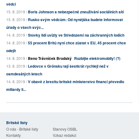
vědci
15. 8. 2019 /
Boris Johnson a nebezpečné zneužívání sociálních sítí
15. 8. 2019 /
Rusko svým vědcům: Od nynějška budete informovat
úřady o všech svýc...
14. 8. 2019 /
Stovky lidí uvízly ve Středozemí na záchranných lodích
14. 8. 2019 /
55 procent Britů nyní chce zůstat v EU, 45 procent chce
odejít
14. 8. 2019 /
Beno Trávníček Brodský
Rozbijte elektromobily! (?)
13. 8. 2019 /
Ledovce v Grónsku tají šestkrát rychleji než v
osmdesátých letech
14. 8. 2019 /
V obavě z brexitu britské ministerstvo financí převedlo
miliardy li...
Britské listy
O nás - Britské listy
Stanovy OSBL
Kontakty
Vzkaz redakci