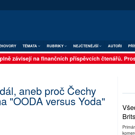
ZHOVORY
TÉMATA
RUBRIKY
NEJČTENĚJŠÍ
AUTOŘI
PŘÍ
lně závisejí na finančních příspěvcích čtenářů. Prosím
dál, aneb proč Čechy
ma "OODA versus Yoda"
Všec
Brit
Primár
komerc