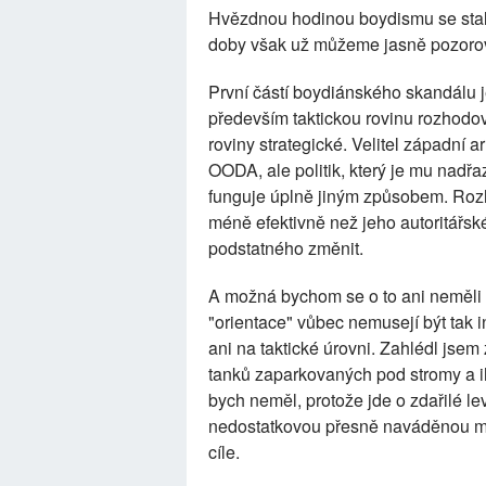
Hvězdnou hodinou boydismu se staly 
doby však už můžeme jasně pozorova
První částí boydiánského skandálu j
především taktickou rovinu rozhodov
roviny strategické. Velitel západní
OODA, ale politik, který je mu nadřaz
funguje úplně jiným způsobem. Roz
méně efektivně než jeho autoritářsk
podstatného změnit.
A možná bychom se o to ani neměli 
"orientace" vůbec nemusejí být tak in
ani na taktické úrovni. Zahlédl jsem
tanků zaparkovaných pod stromy a 
bych neměl, protože jde o zdařilé l
nedostatkovou přesně naváděnou mun
cíle.