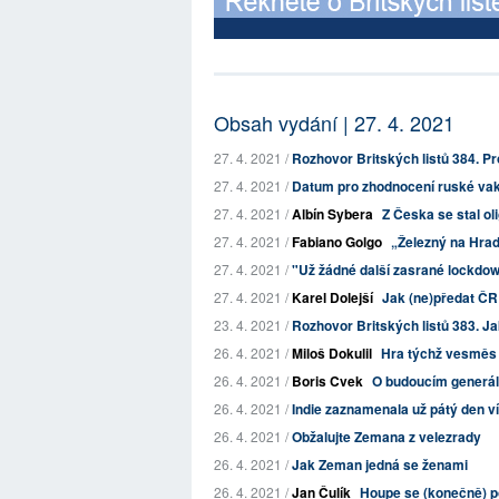
Obsah vydání | 27. 4. 2021
27. 4. 2021 /
Rozhovor Britských listů 384. Pr
27. 4. 2021 /
Datum pro zhodnocení ruské vakc
27. 4. 2021 /
Albín Sybera
Z Česka se stal ol
27. 4. 2021 /
Fabiano Golgo
„Železný na Hrad“
27. 4. 2021 /
"Už žádné další zasrané lockdown
27. 4. 2021 /
Karel Dolejší
Jak (ne)předat ČR
23. 4. 2021 /
Rozhovor Britských listů 383. J
26. 4. 2021 /
Miloš Dokulil
Hra týchž vesměs a
26. 4. 2021 /
Boris Cvek
O budoucím generál
26. 4. 2021 /
Indie zaznamenala už pátý den ví
26. 4. 2021 /
Obžalujte Zemana z velezrady
26. 4. 2021 /
Jak Zeman jedná se ženami
26. 4. 2021 /
Jan Čulík
Houpe se (konečně) 