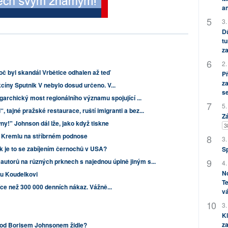
an
3.
Dů
tu
za
2.
oč byl skandál Vrbětice odhalen až teď
P
za
íny Sputnik V nebylo dosud určeno. V...
s
igarchický most regionálního významu spojující ...
5.
, tajné pražské restaurace, ruští imigranti a bez...
Zá
y!" Johnson dál lže, jako když tiskne
3
 Kremlu na stříbrném podnose
3.
ak je to se zabíjením černochů v USA?
S
utorů na různých prknech s najednou úplně jiným s...
4.
No
u Koudelkovi
Te
ce než 300 000 denních nákaz. Vážně...
vá
3.
Kl
za
pod Borisem Johnsonem židle?