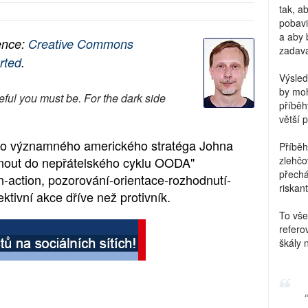
tak, a
pobavi
a aby 
ence:
Creative Commons
zadava
rted
.
Výsled
by moh
eful you must be. For the dark side
příběh
větší 
ho významného amerického stratéga Johna
Příběh
knout do nepřátelského cyklu OODA"
zlehčo
přechá
n-action, pozorování-orientace-rozhodnutí-
riskant
ktivní akce dříve než protivník.
To vše
refero
škály 