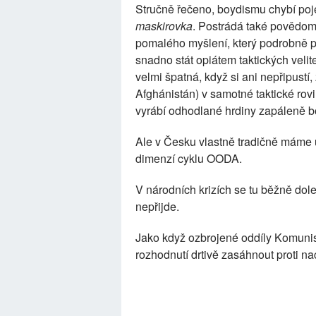
Stručně řečeno, boydismu chybí po
maskirovka
. Postrádá také povědomí
pomalého myšlení, který podrobně 
snadno stát opiátem taktických velite
velmi špatná, když si ani nepřipustí,
Afghánistán) v samotné taktické ro
vyrábí odhodlané hrdiny zapáleně bo
Ale v Česku vlastně tradičně máme 
dimenzí cyklu OODA.
V národních krizích se tu běžně dol
nepřijde.
Jako když ozbrojené oddíly Komunis
rozhodnutí drtivě zasáhnout proti na