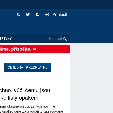
Přihlásit
SPĚVKY
e, přispějte. ➥
OBJEDNAT PŘEDPLATNÉ
hno, vůči čemu jsou
ské listy opakem
ním obsahem současných novin je
ionalizované zpravodajství zpracované