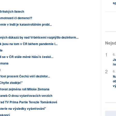
s
Britských listech
ramotnosti či demenci?
ie v Indii je katastrofálním probl...
ných důkazů by nad Vrběticemi rozptýlilo dezinform...
Nejsd
ak jsou na tom v ČR během pandemie l...
le
6.
i se v ČR stále méně hlásí k české...
Ja
Zemana
ře
t
6.
icet procent Čechů věří dezinfor...
NA
ob
Chyťte zloděje!"
v
třovat zejména roli Miloše Zemana
 aneb O dvou vyšetřovacích verzích
ad TV Prima Partie Terezie Tománkové
terie na výsledky vyšetřování"
eskončí