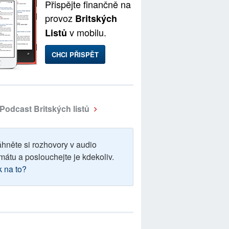
Přispějte finančně na
provoz
Britských
v mobilu.
Listů
CHCI PŘISPĚT
Podcast Britských listů
áhněte si rozhovory v audio
mátu a poslouchejte je kdekoliv.
k na to?