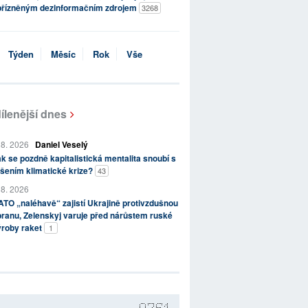
přízněným dezinformačním zdrojem
3268
Týden
Měsíc
Rok
Vše
ílenější dnes
 8. 2026
Daniel Veselý
k se pozdně kapitalistická mentalita snoubí s
šením klimatické krize?
43
 8. 2026
TO „naléhavě“ zajistí Ukrajině protivzdušnou
ranu, Zelenskyj varuje před nárůstem ruské
ýroby raket
1