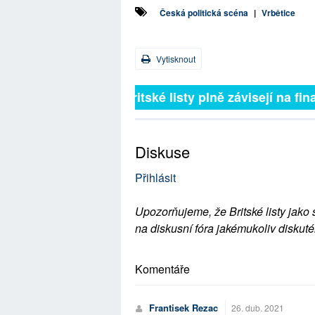
Česká politická scéna
|
Vrbětice
Vytisknout
Britské listy plně závisejí na 
Diskuse
Přihlásit
Upozorňujeme, že Britské listy jako 
na diskusní fóra jakémukoliv diskuté
Komentáře
Frantisek Rezac
26. dub. 2021