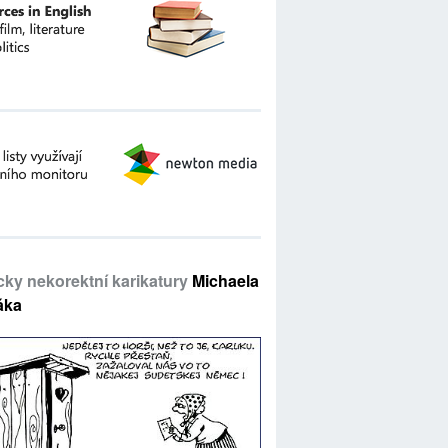
icky nekorektní karikatury
Michaela
áka