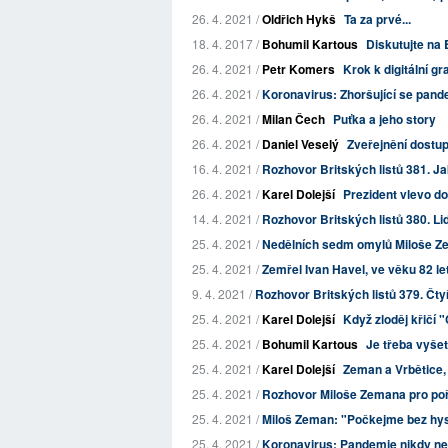
26. 4. 2021 /
Oldřich Hykš
Ta za prvé...
18. 4. 2017 /
Bohumil Kartous
Diskutujte na 
26. 4. 2021 /
Petr Komers
Krok k digitální g
26. 4. 2021 /
Koronavirus: Zhoršující se pandem
26. 4. 2021 /
Milan Čech
Puťka a jeho story
26. 4. 2021 /
Daniel Veselý
Zveřejnění dostup
16. 4. 2021 /
Rozhovor Britských listů 381. J
26. 4. 2021 /
Karel Dolejší
Prezident vlevo do
14. 4. 2021 /
Rozhovor Britských listů 380. Lid
25. 4. 2021 /
Nedělních sedm omylů Miloše 
25. 4. 2021 /
Zemřel Ivan Havel, ve věku 82 le
9. 4. 2021 /
Rozhovor Britských listů 379. Čtyř
25. 4. 2021 /
Karel Dolejší
Když zloděj křičí "
25. 4. 2021 /
Bohumil Kartous
Je třeba vyše
25. 4. 2021 /
Karel Dolejší
Zeman a Vrbětice,
25. 4. 2021 /
Rozhovor Miloše Zemana pro poř
25. 4. 2021 /
Miloš Zeman: "Počkejme bez hys
25. 4. 2021 /
Koronavirus: Pandemie nikdy n