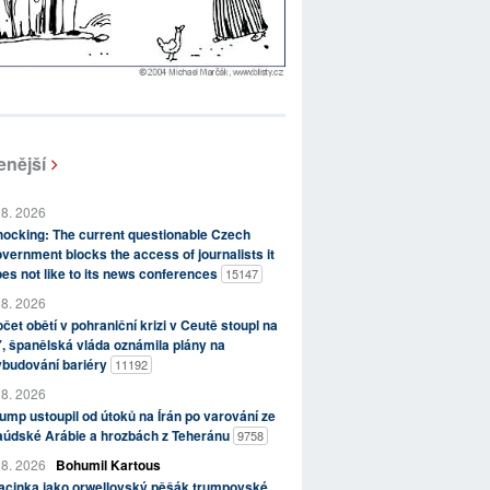
enější
 8. 2026
ocking: The current questionable Czech
vernment blocks the access of journalists it
es not like to its news conferences
15147
 8. 2026
čet obětí v pohraniční krizi v Ceutě stoupl na
, španělská vláda oznámila plány na
ybudování bariéry
11192
 8. 2026
ump ustoupil od útoků na Írán po varování ze
aúdské Arábie a hrozbách z Teheránu
9758
 8. 2026
Bohumil Kartous
acinka jako orwellovský pěšák trumpovské