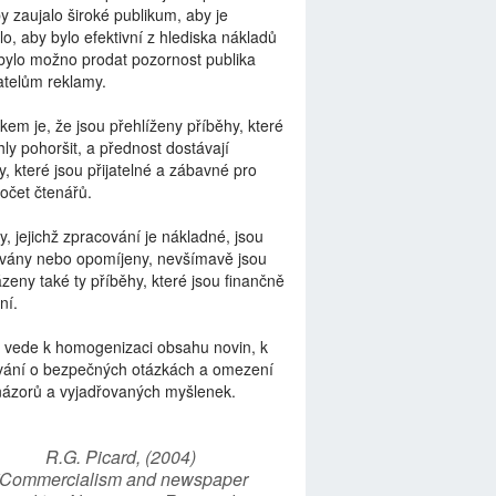
by zaujalo široké publikum, aby je
lo, aby bylo efektivní z hlediska nákladů
bylo možno prodat pozornost publika
telům reklamy.
kem je, že jsou přehlíženy příběhy, které
ly pohoršit, a přednost dostávají
y, které jsou přijatelné a zábavné pro
počet čtenářů.
y, jejichž zpracování je nákladné, jsou
vány nebo opomíjeny, nevšímavě jsou
zeny také ty příběhy, které jsou finančně
ní.
 vede k homogenizaci obsahu novin, k
vání o bezpečných otázkách a omezení
názorů a vyjadřovaných myšlenek.
R.G. Picard, (2004)
“Commercialism and newspaper