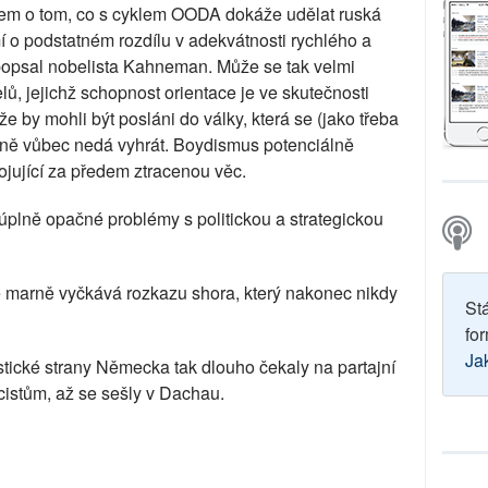
jem o tom, co s cyklem OODA dokáže udělat ruská
 o podstatném rozdílu v adekvátnosti rychlého a
popsal nobelista Kahneman. Může se tak velmi
lů, jejichž schopnost orientace je ve skutečnosti
 že by mohli být posláni do války, která se (jako třeba
vině vůbec nedá vyhrát. Boydismus potenciálně
jující za předem ztracenou věc.
úplně opačné problémy s politickou a strategickou
e marně vyčkává rozkazu shora, který nakonec nikdy
St
for
Ja
tické strany Německa tak dlouho čekaly na partajní
cistům, až se sešly v Dachau.