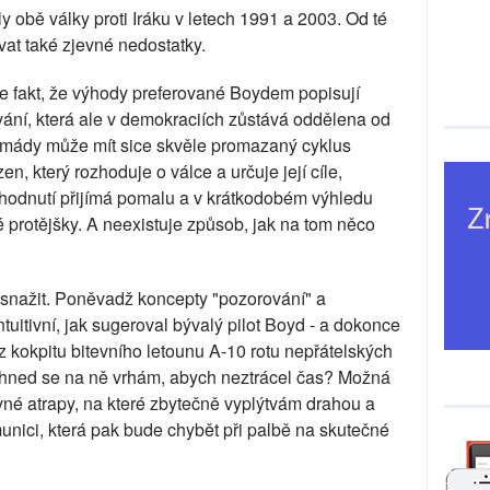
obě války proti Iráku v letech 1991 a 2003. Od té
t také zjevné nedostatky.
e fakt, že výhody preferované Boydem popisují
ání, která ale v demokraciích zůstává oddělena od
 armády může mít sice skvěle promazaný cyklus
en, který rozhoduje o válce a určuje její cíle,
hodnutí přijímá pomalu a v krátkodobém výhledu
é protějšky. A neexistuje způsob, jak na tom něco
snažit. Poněvadž koncepty "pozorování" a
tuitivní, jak sugeroval bývalý pilot Boyd - a dokonce
 z kokpitu bitevního letounu A-10 rotu nepřátelských
ihned se na ně vrhám, abych neztrácel čas? Možná
evné atrapy, na které zbytečně vyplýtvám drahou a
ici, která pak bude chybět při palbě na skutečné