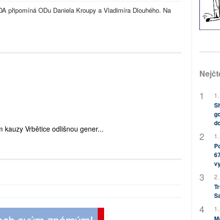
DA připomíná ODu Daniela Kroupy a Vladimíra Dlouhého. Na
Nejčt
1.
Sh
go
do
m kauzy Vrbětice odlišnou gener...
1.
Po
67
v
2.
Tr
S
1.
M