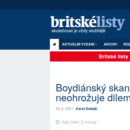
AKTUÁLNÍ VYDÁNÍ
ARCHIV
RO
Britské listy p
Boydiánský skan
neohrožuje dile
24. 4. 2021 /
Karel Dolejší
čas čtení 2 minuty