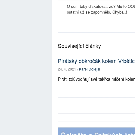
O čem taky diskutovat, že? Mě to OO
ostatní už se zapomnělo. Chyba..!
Související články
Pirátský obkročák kolem Vrbětic
24. 4. 2021 /
Karel Dolejší
Piráti zdůvodňují své takřka mlčení kole