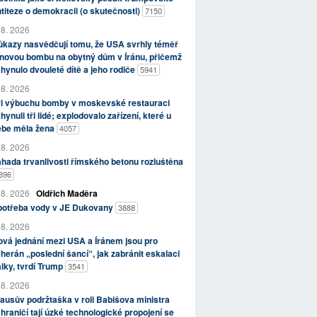
titeze o demokracii (o skutečnosti)
7150
 8. 2026
kazy nasvědčují tomu, že USA svrhly téměř
novou bombu na obytný dům v Íránu, přičemž
hynulo dvouleté dítě a jeho rodiče
5941
 8. 2026
ři výbuchu bomby v moskevské restauraci
hynuli tři lidé; explodovalo zařízení, které u
ebe měla žena
4057
 8. 2026
hada trvanlivosti římského betonu rozluštěna
896
 8. 2026
Oldřich Maděra
potřeba vody v JE Dukovany
3888
 8. 2026
vá jednání mezi USA a Íránem jsou pro
herán „poslední šancí“, jak zabránit eskalaci
lky, tvrdí Trump
3541
 8. 2026
ausův podržtaška v roli Babišova ministra
hraničí tají úzké technologické propojení se