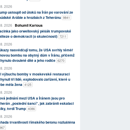
 8. 2026
ump ustoupil od útoků na Írán po varování ze
aúdské Arábie a hrozbách z Teheránu
9841
 8. 2026
Bohumil Kartous
acinka jako orwellovský pěšák trumpovské
titeze o demokracii (o skutečnosti)
7211
 8. 2026
kazy nasvědčují tomu, že USA svrhly téměř
novou bombu na obytný dům v Íránu, přičemž
hynulo dvouleté dítě a jeho rodiče
6270
 8. 2026
ři výbuchu bomby v moskevské restauraci
hynuli tři lidé; explodovalo zařízení, které u
ebe měla žena
4125
 8. 2026
vá jednání mezi USA a Íránem jsou pro
herán „poslední šancí“, jak zabránit eskalaci
lky, tvrdí Trump
4086
 8. 2026
hada trvanlivosti římského betonu rozluštěna
967