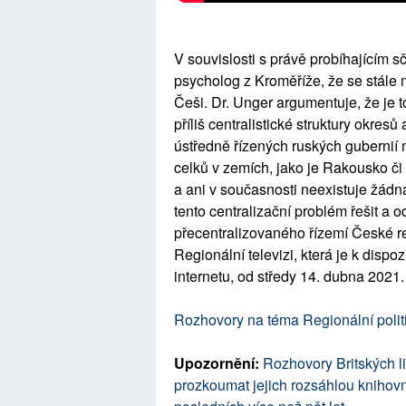
V souvislosti s právě probíhajícím 
psycholog z Kroměříže, že se stále 
Češi. Dr. Unger argumentuje, že je
příliš centralistické struktury okres
ústředně řízených ruských gubernií
celků v zemích, jako je Rakousko č
a ani v současnosti neexistuje žádná
tento centralizační problém řešit a 
přecentralizovaného řízemí České re
Regionální televizi, která je k disp
internetu, od středy 14. dubna 2021.
Rozhovory na téma Regionální polit
Upozornění:
Rozhovory Britských li
prozkoumat jejich rozsáhlou knihovnu