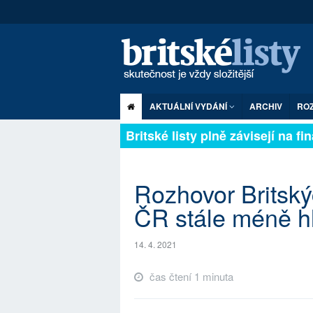
AKTUÁLNÍ VYDÁNÍ
ARCHIV
RO
Britské listy plně závisejí n
Rozhovor Britskýc
ČR stále méně hl
14. 4. 2021
čas čtení 1 minuta