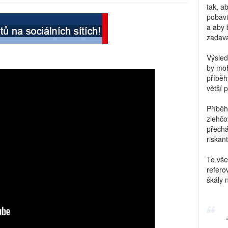
tak, a
pobavi
a aby 
zadava
Výsled
by moh
příběh
větší 
Příběh
zlehčo
přechá
riskant
To vše
refero
škály 