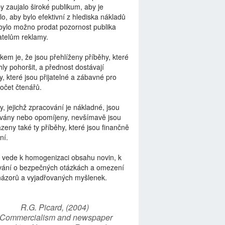
by zaujalo široké publikum, aby je
lo, aby bylo efektivní z hlediska nákladů
bylo možno prodat pozornost publika
telům reklamy.
kem je, že jsou přehlíženy příběhy, které
ly pohoršit, a přednost dostávají
y, které jsou přijatelné a zábavné pro
počet čtenářů.
y, jejichž zpracování je nákladné, jsou
vány nebo opomíjeny, nevšímavě jsou
zeny také ty příběhy, které jsou finančně
ní.
 vede k homogenizaci obsahu novin, k
vání o bezpečných otázkách a omezení
názorů a vyjadřovaných myšlenek.
R.G. Picard, (2004)
“Commercialism and newspaper