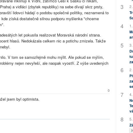
oravané inklinují k Vídni, zatímco Češi k Sasku či nikam,
2.
raha) a vidláci (zbytek republiky) na sebe dívají skrz prsty,
Tr
ravští lidovci hádají o podobu společné politiky, neznamená to
S
, kde získá dostatečně silnou podporu myšlenka "chceme
m".
1.
M
adesátých let pokusila realizovat Moravská národní strana.
an
ocent hlasů. Nedokázala celkem nic a potichu zmizela. Takže
3.
 nebyl.
Dů
tu
ilo. V tom se samozřejmě mohu mýlit. Ale pokud se mýlím,
za
oblémy nejen nevyřeší, ale naopak vyostří. Z výše uvedených
2.
P
za
s
0
4.
žel jsem byl optimista.
No
Te
vá
5.
Zá
3