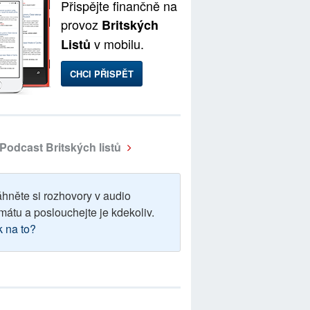
Přispějte finančně na
provoz
Britských
v mobilu.
Listů
CHCI PŘISPĚT
Podcast Britských listů
áhněte si rozhovory v audio
mátu a poslouchejte je kdekoliv.
k na to?