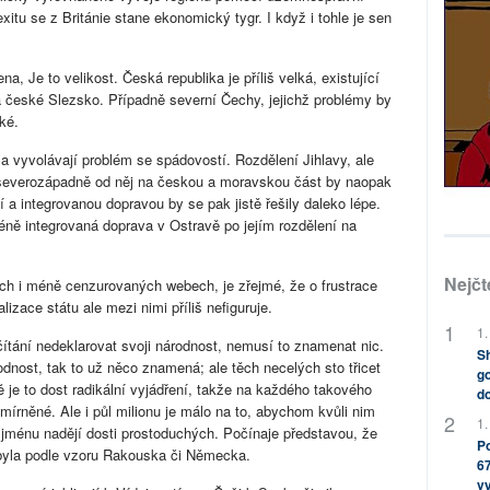
xitu se z Británie stane ekonomický tygr. I když i tohle je sen
 Je to velikost. Česká republika je příliš velká, existující
má české Slezsko. Případně severní Čechy, jejichž problémy by
ké.
) a vyvolávají problém se spádovostí. Rozdělení Jihlavy, ale
 severozápadně od něj na českou a moravskou část by naopak
 a integrovanou dopravou by se pak jistě řešily daleko lépe.
méně integrovaná doprava v Ostravě po jejím rozdělení na
Nejčt
ch i méně cenzurovaných webech, je zřejmé, že o frustrace
zace státu ale mezi nimi příliš nefiguruje.
1.
čítání nedeklarovat svoji národnost, nemusí to znamenat nic.
Sh
nost, tak to už něco znamená; ale těch necelých sto třicet
go
ě je to dost radikální vyjádření, takže na každého takového
do
mírněné. Ale i půl milionu je málo na to, abychom kvůli nim
1.
Ve jménu nadějí dosti prostoduchých. Počínaje představou, že
Po
 byla podle vzoru Rakouska či Německa.
67
v