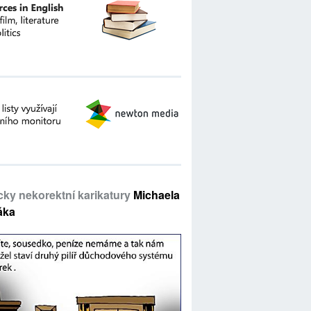
icky nekorektní karikatury
Michaela
áka