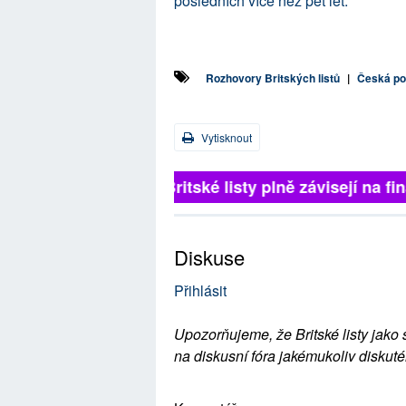
posledních více než pět let.
Rozhovory Britských listů
|
Česká pol
Vytisknout
Britské listy plně závisejí na fin
Diskuse
Přihlásit
Upozorňujeme, že Britské listy jako 
na diskusní fóra jakémukoliv diskuté