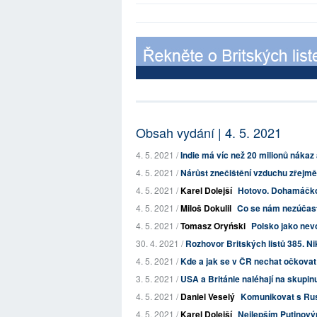
Obsah vydání | 4. 5. 2021
4. 5. 2021 /
Indie má víc než 20 milionů nákaz 
4. 5. 2021 /
Nárůst znečištění vzduchu zřejmě
4. 5. 2021 /
Karel Dolejší
Hotovo. Dohamáčk
4. 5. 2021 /
Miloš Dokulil
Co se nám nezúčast
4. 5. 2021 /
Tomasz Oryński
Polsko jako nev
30. 4. 2021 /
Rozhovor Britských listů 385. Ni
4. 5. 2021 /
Kde a jak se v ČR nechat očkovat
3. 5. 2021 /
USA a Británie naléhají na skupinu 
4. 5. 2021 /
Daniel Veselý
Komunikovat s Rusk
4. 5. 2021 /
Karel Dolejší
Nejlepším Putinový