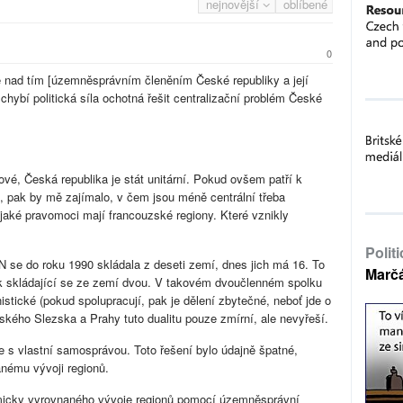
nejnovější
oblíbené
0
e nad tím [územněsprávním členěním České republiky a její
hybí politická síla ochotná řešit centralizační problém České
é, Česká republika je stát unitární. Pokud ovšem patří k
, pak by mě zajímalo, v čem jsou méně centrální třeba
aké pravomoci mají francouzské regiony. Které vznikly
Polit
 se do roku 1990 skládala z deseti zemí, dnes jich má 16. To
Marč
ek skládající se ze zemí dvou. V takovém dvoučlenném spolku
tické (pokud spolupracují, pak je dělení zbytečné, neboť jde o
ského Slezska a Prahy tuto dualitu pouze zmírní, ale nevyřeší.
e s vlastní samosprávou. Toto řešení bylo údajně špatné,
nému vývoji regionů.
micky vyrovnaného vývoje regionů pomocí územněsprávní