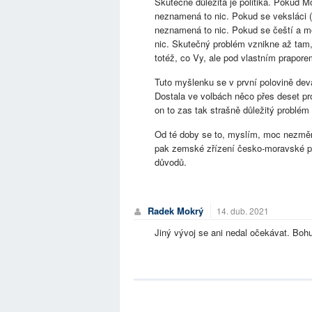
Skutečně důležitá je politika. Pokud M
neznamená to nic. Pokud se veksláci (P
neznamená to nic. Pokud se čeští a mo
nic. Skutečný problém vznikne až tam
totéž, co Vy, ale pod vlastním prapore
Tuto myšlenku se v první polovině dev
Dostala ve volbách něco přes deset pr
on to zas tak strašně důležitý problém
Od té doby se to, myslím, moc nezměn
pak zemské zřízení česko-moravské pr
důvodů.
Radek Mokrý
14. dub. 2021
Jiný vývoj se ani nedal očekávat. Bohu