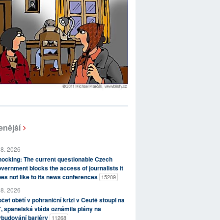
enější
 8. 2026
ocking: The current questionable Czech
vernment blocks the access of journalists it
es not like to its news conferences
15209
 8. 2026
čet obětí v pohraniční krizi v Ceutě stoupl na
, španělská vláda oznámila plány na
ybudování bariéry
11268