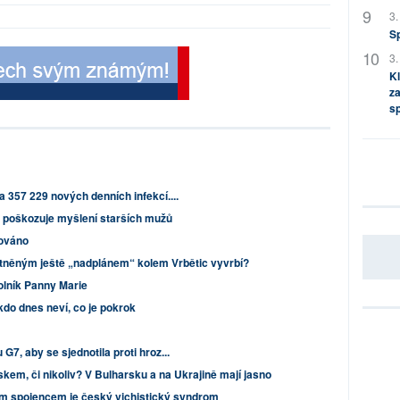
3.
S
3.
Kl
za
s
a 357 229 nových denních infekcí....
 poškozuje myšlení starších mužů
ováno
něným ještě „nadplánem“ kolem Vrbětic vyvrbí?
olník Panny Marie
kdo dnes neví, co je pokrok
G7, aby se sjednotila proti hroz...
em, či nikoliv? V Bulharsku a na Ukrajině mají jasno
m spojencem je český vichistický syndrom