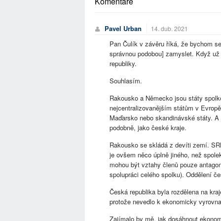
Komentáře
Pavel Urban
14. dub. 2021
Pan Čulík v závěru říká, že bychom s
správnou podobou] zamyslet. Když už c
republiky.
Souhlasím.
Rakousko a Německo jsou státy spolkov
nejcentralizovanějším státům v Evropě
Maďarsko nebo skandinávské státy. A j
podobně, jako české kraje.
Rakousko se skládá z devíti zemí. SRN
je ovšem něco úplně jiného, než spol
mohou být vztahy členů pouze antagonis
spolupráci celého spolku). Oddělení če
Česká republika byla rozdělena na kraj
protože nevedlo k ekonomicky vyrovna
Zajímalo by mě, jak dosáhnout ekono