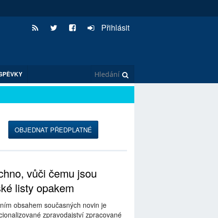
Přihlásit
SPĚVKY
➥
OBJEDNAT PŘEDPLATNÉ
hno, vůči čemu jsou
ské listy opakem
ním obsahem současných novin je
ionalizované zpravodajství zpracované