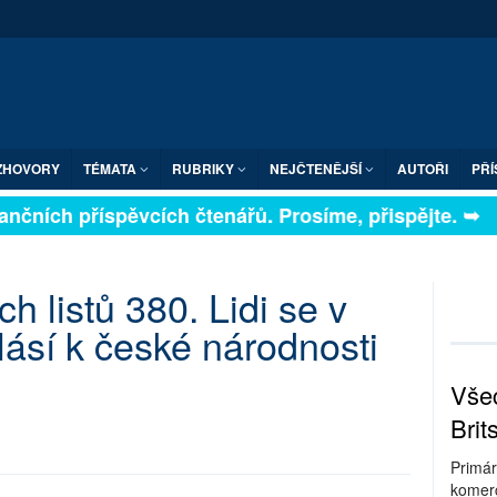
ZHOVORY
TÉMATA
RUBRIKY
NEJČTENĚJŠÍ
AUTOŘI
PŘÍ
a finančních příspěvcích čtenářů. Prosíme, přispějte. 
h listů 380. Lidi se v
ásí k české národnosti
Všec
Brit
Primár
komerc