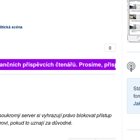
itická scéna
0
ančních příspěvcích čtenářů. Prosíme, přispějte. ➥
St
for
Ja
soukromý server si vyhrazují právo blokovat přístup
rovi, pokud to uznají za důvodné.