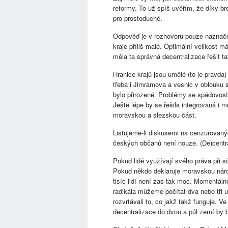
reformy. To už spíš uvěřím, že díky bre
pro prostoduché.
Odpověď je v rozhovoru pouze naznačena,
kraje příliš malé. Optimální velikost 
měla ta správná decentralizace řešit ta
Hranice krajů jsou umělé (to je pravda
třeba i Jimramova a vesnic v oblouku
bylo přirozené. Problémy se spádovostí
Ještě lépe by se řešila integrovaná i 
moravskou a slezskou část.
Listujeme-li diskusemi na cenzurovaný
českých občanů není nouze. (De)centrali
Pokud lidé využívají svého práva při s
Pokud někdo deklaruje moravskou národ
tisíc lidí není zas tak moc. Momentáln
radikála můžeme počítat dva nebo tři u
rozvrtávali to, co jakž takž funguje. 
decentralizace do dvou a půl zemí by