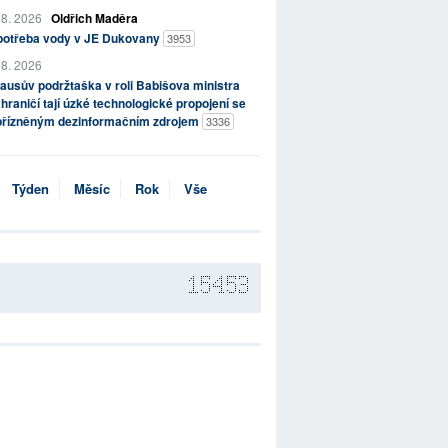
 8. 2026
Oldřich Maděra
potřeba vody v JE Dukovany
3953
 8. 2026
ausův podržtaška v roli Babišova ministra
hraničí tají úzké technologické propojení se
přízněným dezinformačním zdrojem
3336
Týden
Měsíc
Rok
Vše
15453