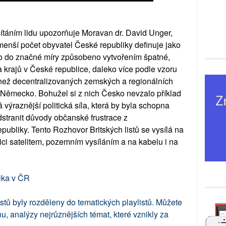
sčítáním lidu upozorňuje Moravan dr. David Unger,
menší počet obyvatel České republiky definuje jako
 to do značné míry způsobeno vytvořením špatné,
ů a krajů v České republice, daleko více podle vzoru
 než decentralizovaných zemských a regionálních
i Německo. Bohužel si z nich Česko nevzalo příklad
 výraznější politická síla, která by byla schopna
odstranit důvody občanské frustrace z
publiky. Tento Rozhovor Britských listů se vysílá na
ozici satelitem, pozemním vysíláním a na kabelu i na
ika v ČR
stů byly rozděleny do tematických playlistů. Můžete
, analýzy nejrůznějších témat, které vznikly za