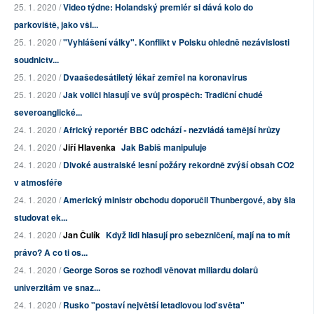
25. 1. 2020 /
Video týdne: Holandský premiér si dává kolo do
parkoviště, jako vši...
25. 1. 2020 /
"Vyhlášení války". Konflikt v Polsku ohledně nezávislosti
soudnictv...
25. 1. 2020 /
Dvaašedesátiletý lékař zemřel na koronavirus
25. 1. 2020 /
Jak voliči hlasují ve svůj prospěch: Tradiční chudé
severoanglické...
24. 1. 2020 /
Africký reportér BBC odchází - nezvládá tamější hrůzy
24. 1. 2020 /
Jiří Hlavenka
Jak Babiš manipuluje
24. 1. 2020 /
Divoké australské lesní požáry rekordně zvýší obsah CO2
v atmosféře
24. 1. 2020 /
Americký ministr obchodu doporučil Thunbergové, aby šla
studovat ek...
24. 1. 2020 /
Jan Čulík
Když lidi hlasují pro sebezničení, mají na to mít
právo? A co ti os...
24. 1. 2020 /
George Soros se rozhodl věnovat miliardu dolarů
univerzitám ve snaz...
24. 1. 2020 /
Rusko "postaví největší letadlovou loď světa"