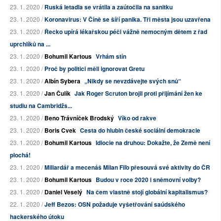
23. 1. 2020 /
Ruská letadla se vrátila a zaútočila na sanitku
23. 1. 2020 /
Koronavirus: V Číně se šíří panika. Tři města jsou uzavřena
23. 1. 2020 /
Řecko upírá lékařskou péči vážně nemocným dětem z řad
uprchlíků na ...
23. 1. 2020 /
Bohumil Kartous
Vrhám stín
23. 1. 2020 /
Proč by politici měli ignorovat Gretu
23. 1. 2020 /
Albín Sybera
„Nikdy se nevzdávejte svých snů“
23. 1. 2020 /
Jan Čulík
Jak Roger Scruton brojil proti přijímání žen ke
studiu na Cambridžs...
23. 1. 2020 /
Beno Trávníček Brodský
Víko od rakve
23. 1. 2020 /
Boris Cvek
Cesta do hlubin české sociální demokracie
23. 1. 2020 /
Bohumil Kartous
Idiocie na druhou: Dokažte, že Země není
plochá!
23. 1. 2020 /
Miliardář a mecenáš Milan Fiľo přesouvá své aktivity do ČR
23. 1. 2020 /
Bohumil Kartous
Budou v roce 2020 i sněmovní volby?
23. 1. 2020 /
Daniel Veselý
Na čem vlastně stojí globální kapitalismus?
22. 1. 2020 /
Jeff Bezos: OSN požaduje vyšetřování saúdského
hackerského útoku