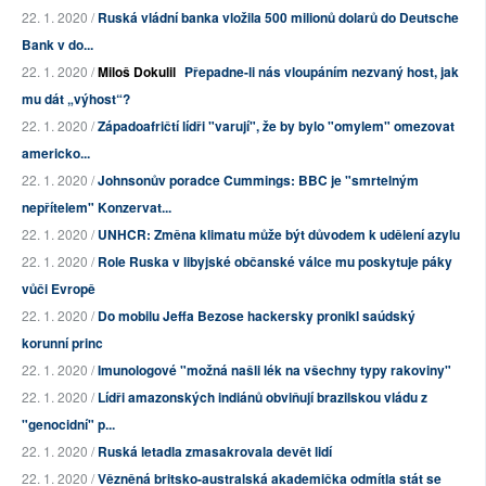
22. 1. 2020 /
Ruská vládní banka vložila 500 milionů dolarů do Deutsche
Bank v do...
22. 1. 2020 /
Miloš Dokulil
Přepadne-li nás vloupáním nezvaný host, jak
mu dát „výhost“?
22. 1. 2020 /
Západoafričtí lídři "varují", že by bylo "omylem" omezovat
americko...
22. 1. 2020 /
Johnsonův poradce Cummings: BBC je "smrtelným
nepřítelem" Konzervat...
22. 1. 2020 /
UNHCR: Změna klimatu může být důvodem k udělení azylu
22. 1. 2020 /
Role Ruska v libyjské občanské válce mu poskytuje páky
vůči Evropě
22. 1. 2020 /
Do mobilu Jeffa Bezose hackersky pronikl saúdský
korunní princ
22. 1. 2020 /
Imunologové "možná našli lék na všechny typy rakoviny"
22. 1. 2020 /
Lídři amazonských indiánů obviňují brazilskou vládu z
"genocidní" p...
22. 1. 2020 /
Ruská letadla zmasakrovala devět lidí
22. 1. 2020 /
Vězněná britsko-australská akademička odmítla stát se