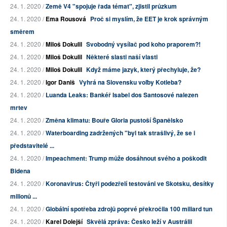
24. 1. 2020 /
Země V4 "spojuje řada témat", zjistil průzkum
24. 1. 2020 /
Ema Rousová
Proč si myslím, že EET je krok správným
směrem
24. 1. 2020 /
Miloš Dokulil
Svobodný vysílač pod koho praporem?!
24. 1. 2020 /
Miloš Dokulil
Některé slasti naší vlasti
24. 1. 2020 /
Miloš Dokulil
Když máme jazyk, který přechyluje, že?
24. 1. 2020 /
Igor Daniš
Vyhrá na Slovensku voľby Kotleba?
24. 1. 2020 /
Luanda Leaks: Bankéř Isabel dos Santosové nalezen
mrtev
24. 1. 2020 /
Změna klimatu: Bouře Gloria pustoší Španělsko
24. 1. 2020 /
Waterboarding zadržených "byl tak strašlivý, že se i
představitelé ...
24. 1. 2020 /
Impeachment: Trump může dosáhnout svého a poškodit
Bidena
24. 1. 2020 /
Koronavirus: Čtyři podezřelí testováni ve Skotsku, desítky
milionů ...
24. 1. 2020 /
Globální spotřeba zdrojů poprvé překročila 100 miliard tun
24. 1. 2020 /
Karel Dolejší
Skvělá zpráva: Česko leží v Austrálii