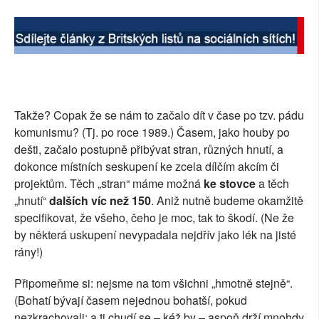
Takže? Copak že se nám to začalo dít v čase po tzv. pádu
komunismu? (Tj. po roce 1989.) Časem, jako houby po
dešti, začalo postupně přibývat stran, různých hnutí, a
dokonce místních seskupení ke zcela dílčím akcím či
projektům. Těch „stran“ máme možná
ke stovce
a těch
„hnutí“
dalších víc než 150
. Aniž nutně budeme okamžitě
specifikovat, že všeho, čeho je moc, tak to škodí. (Ne že
by některá uskupení nevypadala nejdřív jako lék na jisté
rány!)
Připomeňme si: nejsme na tom všichni „hmotně stejně“.
(Bohatí bývají časem nejednou bohatší, pokud
nezkrachovali; a ti chudí se – kéž by – aspoň drží mnohdy