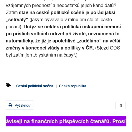
vzájemných předností a nedostatků jejich kandidátů?
Zatím
stav na české politické scéně je pořád jaksi
„setrvalý“
(jakým bývávalo v minulém století často
počasí).
I když se některá politická uskupení nemusí
po příštích volbách udržet při životě, neznamená to
automaticky, že již je spolehlivě „zaděláno“ na větší
změny v koncepci vlády a politiky v ČR.
(Sjezd ODS
byl zatím jen „blýskáním na časy“.)
Česká politická scéna
|
Česká republika
0
Vytisknout
 závisejí na finančních příspěvcích čtenářů. Prosíme, 