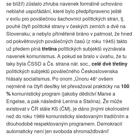
se blíží!) zůstalo zhruba navenek formálně uchováno
SOCIÁLNÍ SÍTĚ
neblahé uspořádání, které bylo předpřipraveno ještě
v exilu pro poválečnou šachovnici politických stran, tj.
RUBRIKY
pouhé čtyři politické strany v českých zemích a dvě na
Slovensku; a nebylo přiměřeně bráno v patrnost, že hned
PLNÁ VERZE STRÁNEK
od pokvětnových poválečných časů (z roku 1945) takto
už předem plná
třetina
politických subjektů vyznávala
navenek komunismus. A pokud se bralo v úvahu, že tu
taky byla ČSSD a Čs. strana nár. soc.,
celé dvě třetiny
politických subjektů poválečného Československa
hlásaly socialismus. Po onom „Únoru 48“ ovšem
nejméně na čtyři desítky let převažoval prakticky na
100
%
komunistický program (jakoby dědictví Marxe a
Engelse, a pak následně Lenina a Stalina). Že může
existovat v ČR stále KS (ČM), je dáno jinými okolnostmi
než do roku 1989 komunisticky sledovaným tradičním a
dlouhodobě respektovaným programem. Demokracií
automaticky není jen svoboda shromažďování!