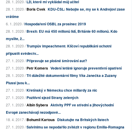
28. 1. 2020 /
Lži, které mi vykládal můj učitel
28. 1. 2020 /
Boris Cvek
KDU-ČSL: Nebojte se, my se k Andrejovi zase
vrátíme
6. 1. 2020 /
Hospodaření OSBL za prosinec 2019
28. 1. 2020 /
Brexit: EU má 450 milionů lidí, Británie 60 milionů. Kdo
myslíte, ž...
28. 1. 2020 /
Trumpův impeachment: Klíčoví republikáni ochotni
připustit svědectv...
27. 1. 2020 /
Připravuje se plošné šmírování aut?
27. 1. 2020 /
Petr Komers
Vedení letiště ignoruje preventivní opatření
28. 1. 2020 /
Tři důležité dokumentární filmy Víta Janečka a Zuzany
Piussi jsou k...
27. 1. 2020 /
Křetínský v Německu chce miliardy za nic
27. 1. 2020 /
Pozitivní sjezd Strany zelených
27. 1. 2020 /
Albín Sybera
Aktivity PPF ve střední a jihovýchodní
Evropě zanechávají nezodpově...
18. 4. 2017 /
Bohumil Kartous
Diskutujte na Britských listech
27. 1. 2020 /
Salvinimu se nepodařilo zvítězit v regionu Emilia-Romagna