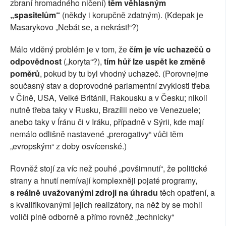
zbraní hromadného ničení)
těm věhlasným
„spasitelům“
(někdy i korupčně zdatným). (Kdepak je
Masarykovo „Nebát se, a nekrást!“?)
Málo viděný problém je v tom, že
čím je víc uchazečů o
odpovědnost
(„koryta“?),
tím hůř lze uspět ke změně
poměrů
, pokud by tu byl vhodný uchazeč. (Porovnejme
současný stav a doprovodné parlamentní zvyklosti třeba
v Číně, USA, Velké Británii, Rakousku a v Česku; nikoli
nutně třeba taky v Rusku, Brazílii nebo ve Venezuele;
anebo taky v Íránu či v Iráku, případně v Sýrii, kde mají
nemálo odlišně nastavené „prerogativy“ vůči těm
„evropským“ z doby osvícenské.)
Rovněž stojí za víc než pouhé „povšimnutí“, že politické
strany a hnutí nemívají komplexněji pojaté programy,
s reálně uvažovanými zdroji na úhradu
těch opatření, a
s kvalifikovanými jejich realizátory, na něž by se mohli
voliči plně odborně a přímo rovněž „technicky“