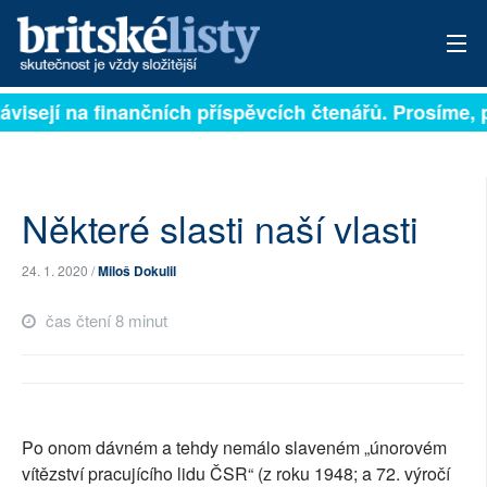
ávisejí na finančních příspěvcích čtenářů. Prosíme, př
PŘIHLÁSIT
AKTUÁLNÍ VYDÁNÍ
ARCHIV
Některé slasti naší vlasti
ROZHOVORY
24. 1. 2020 /
Miloš Dokulil
TÉMATA
čas čtení 8 minut
NEJČTENĚJŠÍ ZA 7 DNÍ
AUTOŘI
Po onom dávném a tehdy nemálo slaveném „únorovém
PŘÍSPĚVKY NA PROVOZ
vítězství pracujícího lidu ČSR“ (z roku 1948; a 72. výročí