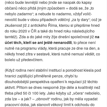
(něco bude levnější nebo jinde se naopak do kapsy
občanů něco přidá jiným způsobem + dodá se, že „to
nebylo zadarmo“; a nebude to nadarmo, vždyť volič-
nevolič bude v obou případech vděčný „za ty dary“; což je
zkušenost již z antického Říma, kterou si přepišme hned
do roku 2020 v ČR a také do hned roku následujícího
tamtéž). Zda a do jaké míry žije dnešní společnost již
na
účet těch, kteří se ani ještě nenarodili
, to přece není
nutně na programu vlády, která pracuje ze dne na den, a
někdy hned zítra v sestavě, která nutně nemusí vědět, co
bolelo už předevčírem.
(Když rodina není stabilní institucí a porodnost klesla pod
hranici zajišťující přiměřeně penze, chybí tu
dlouhodobější perspektiva opatření k regulaci již těchto
aktivit. Přitom se dnes nesporně žije déle a kvalitněji než
třeba před 50 či 100 lety. Jako kdyby už „včera“ nebolelo,
zda lze – a jak? – „obnovit“ rodinu, jak by měla vypadat
pracovní doba, jak stanovit věkový limit k odchodu do