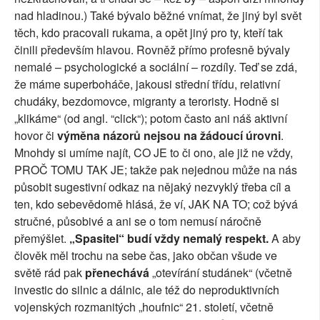
nad hladinou.) Také bývalo běžné vnímat, že jiný byl svět
těch, kdo pracovali rukama, a opět jiný pro ty, kteří tak
činili především hlavou. Rovněž přímo profesně bývaly
nemalé – psychologické a sociální – rozdíly. Teď se zdá,
že máme superboháče, jakousi střední třídu, relativní
chudáky, bezdomovce, migranty a teroristy. Hodně si
„klikáme“ (od angl. “click“); potom často ani náš aktivní
hovor či
výměna názorů nejsou na žádoucí úrovni
.
Mnohdy si umíme najít, CO JE to či ono, ale již ne vždy,
PROČ TOMU TAK JE; takže pak nejednou může na nás
působit sugestivní odkaz na nějaký nezvyklý třeba cíl a
ten, kdo sebevědomě hlásá, že ví, JAK NA TO; což bývá
stručné, působivé a ani se o tom nemusí náročně
přemýšlet.
„Spasitel“ budí vždy nemalý respekt.
A aby
člověk měl trochu na sebe čas, jako občan všude ve
světě rád pak
přenechává
„otevírání studánek“ (včetně
investic do silnic a dálnic, ale též do neproduktivních
vojenských rozmanitých „houfnic“ 21. století, včetně