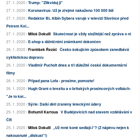
27. 1. 2020 /
Trump: "Zlikviduj ji"
27. 1. 2020 /
Koronavirus: Už je zřejmě nakaženo 100 000 lidí
27. 1. 2020 /
Redaktor BL Albín Sybera varuje v televizi Slovince před
Petrem Kel...
27. 1. 2020 /
Miloš Dokulil
Skutečnost je vždy složitější než zpráva o ní
27. 1. 2020 /
E-shop s dálničními známkami dokončen
26. 1. 2020 /
František Řezáč
Česko šokujícím způsobem zanedbává
cyklistickou dopravu
26. 1. 2020 /
Vladimír Pucholt dnes a tři důležité české dokumentární
filmy
26. 1. 2020 /
Případ pana Lofa - prosíme, pomozte!
26. 1. 2020 /
Hugh Grant o brexitu a o britských prosincových volbách:
"Je to kat...
25. 1. 2020 /
Sýrie: Další děti zraněny leteckými údery
25. 1. 2020 /
Bohumil Kartous
V Budějovicích nad stavem vzdělávání v
ČR
25. 1. 2020 /
Miloš Dokulil
„Už mně koně sedlají-í“? (Z nápěvu nejen k
nakousnuté „diskusi“!)