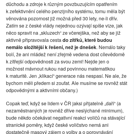
důchodu a zdroje k různým povzbuzujícím opatřením
k zefektivnění celého penzijního systému, tomu měla být
věnována pozornost již možná před 30 lety, ne-li dřív.
Zatím se z české vlády nejednou ozývají spíše vize, jak
něco spravit na „skluzech“ ze včerejška, než aby se již
aktivně připravovala cesta
do zítřků, které budou
nemálo složitější k řešení, než je dnešek
. Nemálo taky
bolí, že ani mládež není zřejmě vedena dost cílevědomě
k zítřejší odpovědnosti za svou zemi! Nejde jen o
možnost mávnout rukou nad povinnou matematikou
k maturitě. Jen „klikací“ generace nás nespasí. Ne ale, že
bychom měli předem si zoufat. Ale musíme se rovněž stát
odpovědnými a aktivními občany.)
Copak teď, když se lidem v ČR jaksi přijatelně „daří“ (a
nezaměstnaných je rovněž dříve neslýchané minimum),
bude někdo očekávat negativní reakci voličů na stávající
stranické poměry, když české voličstvo nemá ani
dostatečně masový zájem o volby a o porovnávání