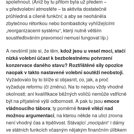
spolehnout. (Aniž by tu přitom byla už předem –
v předvolební atmosféře – ta aktivita dostatečně
průhledná a cíleně funkční; a aby se neoháněla
zbytečnou rétorikou nebo bombasticky vyhlížejícími
„reorganizacemi systému“, který nutně větším
soustřeďováním pravomocí nemusí fungovat líp.)
A nevšimli jste si, že těm,
kdož jsou u vesel moci, stačí
nízká volební účast k bezbolestnému potvrzení
konzervace daného stavu? Roztříštěné síly opozice
naopak v takto nastavené volební soutěži neobstojí.
Vyžadovalo by to blíže si objasnit, co, jak, a proč
vyžaduje reformu (či změnu). Na to nejsou vždy vhodné
okolnosti; ani kvalifikace běžných voličů nemůže vstřícně
být na přijatelné výši odbornosti. A pak tu jsou
emoce
vládnoucího tábora
; ty poměrně
hravě vítězí nad
možnou argumentací
, na kterou někde na ulici zrovna
není vhodný čas a trpělivost. Stávající „mocipáni“ i dámy
ve státních funkcích včasným nějakým finančním úlibkem