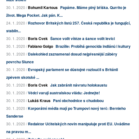
30. 1. 2020 /
Bohumil Kartous
Papáme. Máme plný bříška. Qurrito je
život. Mega Pocket. Jak pán. K...
24. 1. 2020 /
Rozhovor Britských listů 257. Česká republika je fungující,
stabiln...
30. 1. 2020 /
Boris Cvek
Šance volit vítěze a šance volit levici
30. 1. 2020 /
Fabiano Golgo
Brazílie: Probíhá genocida indiánů i kultury
30. 1. 2020 /
Dalekohled zaznamenal dosud nejpřesnější záběry
povrchu Slunce
30. 1. 2020 /
Evropský parlament se důstojně rozloučil s Británii
zpěvem skotské ...
30. 1. 2020 /
Boris Cvek
Jak zabránit návratu holokaustu
30. 1. 2020 /
Vědci varují australskou vládu: Jednejte!
30. 1. 2020 /
Lukáš Kraus
Paní obchodnice s chudobou
30. 1. 2020 /
Korporátní média mají po Trumpovi nový terč: Bernieho
Sanderse
30. 1. 2020 /
Redaktor Učitelských novin manipuluje proti EU. Uvádíme
na pravou m...