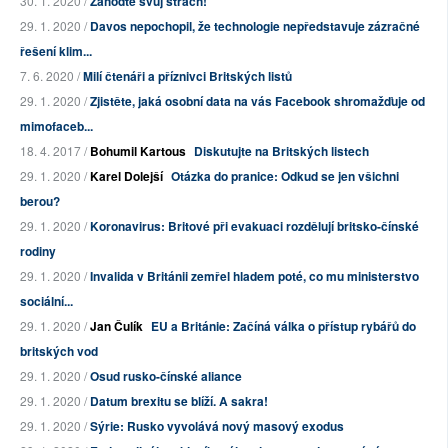
30. 1. 2020 /
Zahoďte svůj strach!
29. 1. 2020 /
Davos nepochopil, že technologie nepředstavuje zázračné
řešení klim...
7. 6. 2020 /
Milí čtenáři a příznivci Britských listů
29. 1. 2020 /
Zjistěte, jaká osobní data na vás Facebook shromažďuje od
mimofaceb...
18. 4. 2017 /
Bohumil Kartous
Diskutujte na Britských listech
29. 1. 2020 /
Karel Dolejší
Otázka do pranice: Odkud se jen všichni
berou?
29. 1. 2020 /
Koronavirus: Britové při evakuaci rozdělují britsko-čínské
rodiny
29. 1. 2020 /
Invalida v Británii zemřel hladem poté, co mu ministerstvo
sociální...
29. 1. 2020 /
Jan Čulík
EU a Británie: Začíná válka o přístup rybářů do
britských vod
29. 1. 2020 /
Osud rusko-čínské aliance
29. 1. 2020 /
Datum brexitu se blíží. A sakra!
29. 1. 2020 /
Sýrie: Rusko vyvolává nový masový exodus