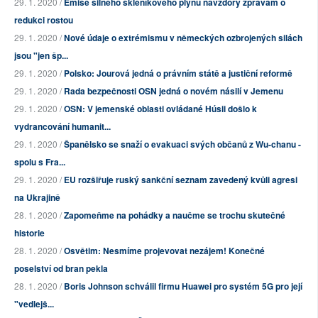
29. 1. 2020 /
Emise silného skleníkového plynu navzdory zprávám o
redukci rostou
29. 1. 2020 /
Nové údaje o extrémismu v německých ozbrojených silách
jsou "jen šp...
29. 1. 2020 /
Polsko: Jourová jedná o právním státě a justiční reformě
29. 1. 2020 /
Rada bezpečnosti OSN jedná o novém násilí v Jemenu
29. 1. 2020 /
OSN: V jemenské oblasti ovládané Húsii došlo k
vydrancování humanit...
29. 1. 2020 /
Španělsko se snaží o evakuaci svých občanů z Wu-chanu -
spolu s Fra...
29. 1. 2020 /
EU rozšiřuje ruský sankční seznam zavedený kvůli agresi
na Ukrajině
28. 1. 2020 /
Zapomeňme na pohádky a naučme se trochu skutečné
historie
28. 1. 2020 /
Osvětim: Nesmíme projevovat nezájem! Konečné
poselství od bran pekla
28. 1. 2020 /
Boris Johnson schválil firmu Huawei pro systém 5G pro její
"vedlejš...