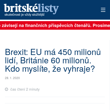
ě závisejí na finančních příspěvcích čtenářů. Prosíme,
PŘIHLÁSIT
AKTUÁLNÍ VYDÁNÍ
ARCHIV
Brexit: EU má 450 milionů
lidí, Británie 60 milionů.
ROZHOVORY
Kdo myslíte, že vyhraje?
TÉMATA
28. 1. 2020
NEJČTENĚJŠÍ ZA 7 DNÍ
čas čtení 2 minuty
AUTOŘI
PŘÍSPĚVKY NA PROVOZ