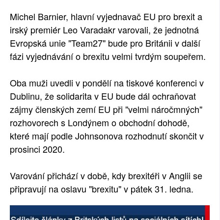
SOCIÁLNÍ SÍTĚ
Michel Barnier, hlavní vyjednavač EU pro brexit a
irský premiér Leo Varadakr varovali, že jednotná
RUBRIKY
Evropská unie "Team27" bude pro Británii v další
fázi vyjednávání o brexitu velmi tvrdým soupeřem.
PLNÁ VERZE STRÁNEK
Oba muži uvedli v pondělí na tiskové konferenci v
Dublinu, že solidarita v EU bude dál ochraňovat
zájmy členských zemí EU při "velmi náročmných"
rozhovorech s Londýnem o obchodní dohodě,
které mají podle Johnsonova rozhodnutí skončit v
prosinci 2020.
Varování přichází v době, kdy brexitéři v Anglii se
připravují na oslavu "brexitu" v pátek 31. ledna.