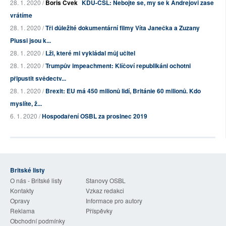
28. 1. 2020 /
Boris Cvek
KDU-ČSL: Nebojte se, my se k Andrejovi zase
vrátíme
28. 1. 2020 /
Tři důležité dokumentární filmy Víta Janečka a Zuzany
Piussi jsou k...
28. 1. 2020 /
Lži, které mi vykládal můj učitel
28. 1. 2020 /
Trumpův impeachment: Klíčoví republikáni ochotni
připustit svědectv...
28. 1. 2020 /
Brexit: EU má 450 milionů lidí, Británie 60 milionů. Kdo
myslíte, ž...
6. 1. 2020 /
Hospodaření OSBL za prosinec 2019
Britské listy
O nás - Britské listy
Stanovy OSBL
Kontakty
Vzkaz redakci
Opravy
Informace pro autory
Reklama
Příspěvky
Obchodní podmínky