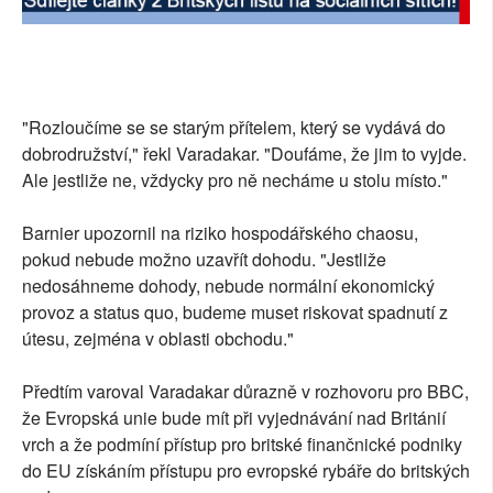
"Rozloučíme se se starým přítelem, který se vydává do
dobrodružství," řekl Varadakar. "Doufáme, že jim to vyjde.
Ale jestliže ne, vždycky pro ně necháme u stolu místo."
Barnier upozornil na riziko hospodářského chaosu,
pokud nebude možno uzavřít dohodu. "Jestliže
nedosáhneme dohody, nebude normální ekonomický
provoz a status quo, budeme muset riskovat spadnutí z
útesu, zejména v oblasti obchodu."
Předtím varoval Varadakar důrazně v rozhovoru pro BBC,
že Evropská unie bude mít při vyjednávání nad Británií
vrch a že podmíní přístup pro britské finančnické podniky
do EU získáním přístupu pro evropské rybáře do britských