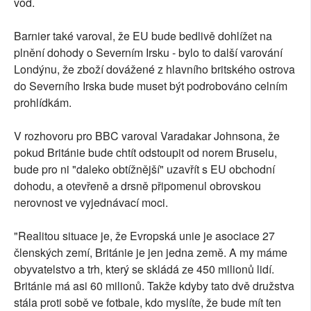
vod.
Barnier také varoval, že EU bude bedlivě dohlížet na
plnění dohody o Severním Irsku - bylo to další varování
Londýnu, že zboží dovážené z hlavního britského ostrova
do Severního Irska bude muset být podrobováno celním
prohlídkám.
V rozhovoru pro BBC varoval Varadakar Johnsona, že
pokud Británie bude chtít odstoupit od norem Bruselu,
bude pro ni "daleko obtížnější" uzavřít s EU obchodní
dohodu, a otevřeně a drsně připomenul obrovskou
nerovnost ve vyjednávací moci.
"Realitou situace je, že Evropská unie je asociace 27
členských zemí, Británie je jen jedna země. A my máme
obyvatelstvo a trh, který se skládá ze 450 milionů lidí.
Británie má asi 60 milionů. Takže kdyby tato dvě družstva
stála proti sobě ve fotbale, kdo myslíte, že bude mít ten