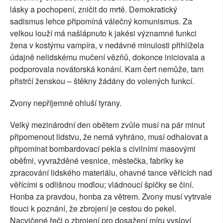
lásky a pochopení, zničit do mrtě. Demokratický
sadismus lehce připomíná válečný komunismus. Za
velkou louží má našlápnuto k jakési významné funkci
žena v kostýmu vampíra, v nedávné minulosti přihlížela
údajně nelidskému mučení vězňů, dokonce iniciovala a
podporovala novátorská konání. Kam čert nemůže, tam
přistrčí ženskou – štěkny žádány do volených funkcí.
Zvony nepříjemně ohluší tyrany.
Velký mezinárodní den obětem zvůle musí na pár minut
připomenout lidstvu, že nemá vyhráno, musí odhalovat a
připomínat bombardovací pekla s civilními masovými
oběťmi, vyvražděné vesnice, městečka, fabriky ke
zpracování lidského materiálu, ohavné tance věřících nad
věřícími s odlišnou modlou; vládnoucí špičky se činí.
Honba za pravdou, honba za větrem. Zvony musí vytrvale
tlouci k poznání, že zbrojení je cestou do pekel.
Nacvičené řeči o zbrojení pro dosažení míru vysloví