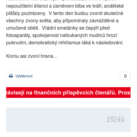
nepoučitelní šílenci s úsměvem blba ve tváři, andělské
píšťaly poztráceny. V tento den budou zvonit skutečně
všechny zvony světa, aby připomínaly zavražděné a
umučené oběti. Vládní smetánky se čepýří před
fotoaparáty, spokojenost nafoukaných mudrců hrozí
puknutím,
demokratický nihilismus láká k následování.
Komu asi zvoní hrana…
0
Vytisknout
ě závisejí na finančních příspěvcích čtenářů. Prosíme,
15249