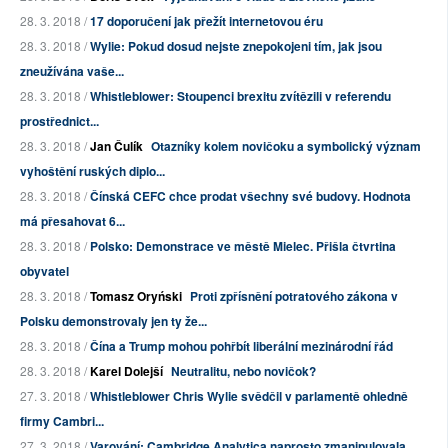
28. 3. 2018 /
17 doporučení jak přežít internetovou éru
28. 3. 2018 /
Wylie: Pokud dosud nejste znepokojeni tím, jak jsou
zneužívána vaše...
28. 3. 2018 /
Whistleblower: Stoupenci brexitu zvítězili v referendu
prostřednict...
28. 3. 2018 /
Jan Čulík
Otazníky kolem novičoku a symbolický význam
vyhoštění ruských diplo...
28. 3. 2018 /
Čínská CEFC chce prodat všechny své budovy. Hodnota
má přesahovat 6...
28. 3. 2018 /
Polsko: Demonstrace ve městě Mielec. Přišla čtvrtina
obyvatel
28. 3. 2018 /
Tomasz Oryński
Proti zpřísnění potratového zákona v
Polsku demonstrovaly jen ty že...
28. 3. 2018 /
Čína a Trump mohou pohřbít liberální mezinárodní řád
28. 3. 2018 /
Karel Dolejší
Neutralitu, nebo novičok?
27. 3. 2018 /
Whistleblower Chris Wylie svědčil v parlamentě ohledně
firmy Cambri...
27. 3. 2018 /
Varování: Cambridge Analytica naprosto zmanipulovala