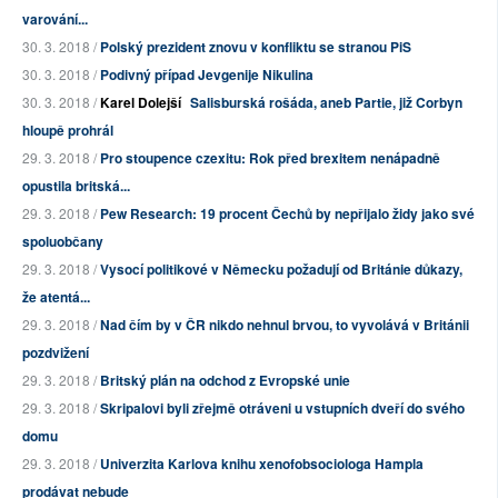
varování...
30. 3. 2018 /
Polský prezident znovu v konfliktu se stranou PiS
30. 3. 2018 /
Podivný případ Jevgenije Nikulina
30. 3. 2018 /
Karel Dolejší
Salisburská rošáda, aneb Partie, již Corbyn
hloupě prohrál
29. 3. 2018 /
Pro stoupence czexitu: Rok před brexitem nenápadně
opustila britská...
29. 3. 2018 /
Pew Research: 19 procent Čechů by nepřijalo židy jako své
spoluobčany
29. 3. 2018 /
Vysocí politikové v Německu požadují od Británie důkazy,
že atentá...
29. 3. 2018 /
Nad čím by v ČR nikdo nehnul brvou, to vyvolává v Británii
pozdvižení
29. 3. 2018 /
Britský plán na odchod z Evropské unie
29. 3. 2018 /
Skripalovi byli zřejmě otráveni u vstupních dveří do svého
domu
29. 3. 2018 /
Univerzita Karlova knihu xenofobsociologa Hampla
prodávat nebude