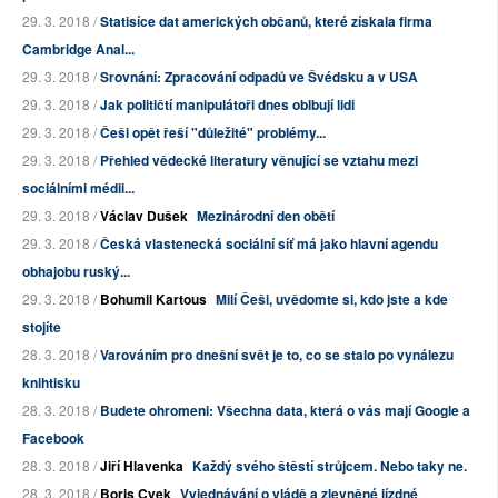
29. 3. 2018 /
Statisíce dat amerických občanů, které získala firma
Cambridge Anal...
29. 3. 2018 /
Srovnání: Zpracování odpadů ve Švédsku a v USA
29. 3. 2018 /
Jak političtí manipulátoři dnes oblbují lidi
29. 3. 2018 /
Češi opět řeší "důležité" problémy...
29. 3. 2018 /
Přehled vědecké literatury věnující se vztahu mezi
sociálními médii...
29. 3. 2018 /
Václav Dušek
Mezinárodní den obětí
29. 3. 2018 /
Česká vlastenecká sociální síť má jako hlavní agendu
obhajobu ruský...
29. 3. 2018 /
Bohumil Kartous
Milí Češi, uvědomte si, kdo jste a kde
stojíte
28. 3. 2018 /
Varováním pro dnešní svět je to, co se stalo po vynálezu
knihtisku
28. 3. 2018 /
Budete ohromeni: Všechna data, která o vás mají Google a
Facebook
28. 3. 2018 /
Jiří Hlavenka
Každý svého štěstí strůjcem. Nebo taky ne.
28. 3. 2018 /
Boris Cvek
Vyjednávání o vládě a zlevněné jízdné