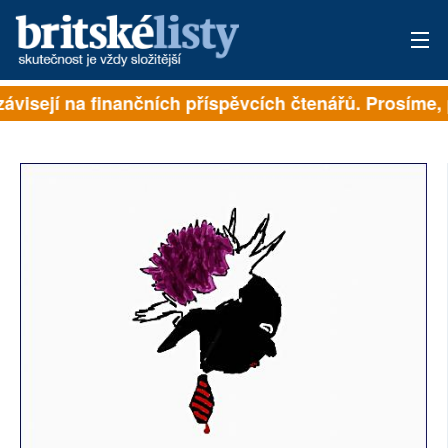
ávisejí na finančních příspěvcích čtenářů. Prosíme, p
PŘIHLÁSIT
AKTUÁLNÍ VYDÁNÍ
ARCHIV
ROZHOVORY
TÉMATA
NEJČTENĚJŠÍ ZA 7 DNÍ
AUTOŘI
PŘÍSPĚVKY NA PROVOZ