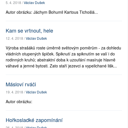
5. 4. 2018 /
Václav Dušek
Autor obrázku: Jáchym Bohumil Kartous Tichošlá...
Kam se vrtnout, hele
12. 4. 2018 /
Václav Dušek
Výroba strašáků roste úměrně světovým poměrům - za dohledu
vládních otupených špiček. Spiknutí za spiknutím se valí i do
rodinných kruhů; abstraktní doba k uzoufání masíruje hlavně
váhavé a jemné bytosti. Zato staří jezevci a vypelichané lišk...
Másloví rváči
19. 4. 2018 /
Václav Dušek
Autor obrázku:
Hořkosladké zapomínání
26. 4. 2018 /
Václav Dušek