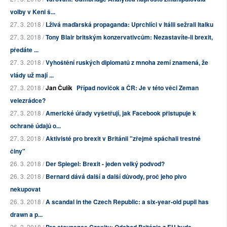
volby v Keni š...
27. 3. 2018 /
Lživá maďarská propaganda: Uprchlíci v Itálii sežrali Italku
27. 3. 2018 /
Tony Blair britským konzervativcům: Nezastavíte-li brexit,
předáte ...
27. 3. 2018 /
Vyhoštění ruských diplomatů z mnoha zemí znamená, že
vlády už mají ...
27. 3. 2018 /
Jan Čulík
Případ novičok a ČR: Je v této věci Zeman
velezrádce?
27. 3. 2018 /
Americké úřady vyšetřují, jak Facebook přistupuje k
ochraně údajů o...
27. 3. 2018 /
Aktivisté pro brexit v Británii "zřejmě spáchali trestné
činy"
26. 3. 2018 /
Der Spiegel: Brexit - jeden velký podvod?
26. 3. 2018 /
Bernard dává další a další důvody, proč jeho pivo
nekupovat
26. 3. 2018 /
A scandal in the Czech Republic: a six-year-old pupil has
drawn a p...
26. 3. 2018 /
Pro stoupence Czexitu: Odchod Británie z EU bude