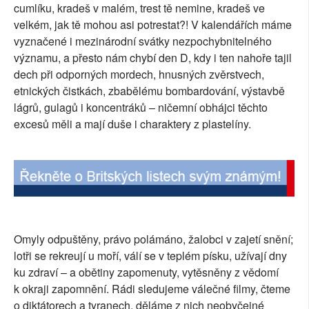
cumlíku, kradeš v malém, trest tě nemine, kradeš ve
velkém, jak tě mohou asi potrestat?! V kalendářích máme
vyznačené i mezinárodní svátky nezpochybnitelného
významu, a přesto nám chybí den D, kdy i ten nahoře tajil
dech při odporných mordech, hnusných zvěrstvech,
etnických čistkách, zbabělému bombardování, výstavbě
lágrů, gulagů i koncentráků – ničemní obhájci těchto
excesů měli a mají duše i charaktery z plastelíny.
Omyly odpuštěny, právo polámáno, žalobci v zajetí snění;
lotři se rekreují u moří, válí se v teplém písku, užívají dny
ku zdraví – a obětiny zapomenuty, vytěsněny z vědomí
k okraji zapomnění. Rádi sledujeme válečné filmy, čteme
o diktátorech a tyranech, děláme z nich neobyčejné