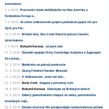
komunismu
1. 4. 2018 /
Pracovníci úřadu dohlížejícího na Hlas Ameriky a
Svobodnou Evropu s...
1. 4. 2018 /
Ve svém velikonočním projevu požadoval papež mír pro
Sýrii, pro Pal...
10. 3. 2018 /
Britské listy: Bez trvalé finanční pomoci čtenářů
zkrachujeme
1. 4. 2018 /
Bohumil Kartous
Já jsem stát
31. 3. 2018 /
Skandál spojující firmy Cambridge Analytica a Aggregate
IQ s britsk...
31. 3. 2018 /
Maďarsko na pokraji autokracie
31. 3. 2018 /
Georg Friedrich Handel: Messiah
31. 3. 2018 /
K Velikonocům: Jezte mé tělo...
31. 3. 2018 /
Boris Cvek
Golgota a přirozený svět
18. 4. 2017 /
Bohumil Kartous
Diskutujte na Britských listech
31. 3. 2018 /
Záběry palestinského chlapce na útěku, postřeleného
izraelským vojá...
30. 3. 2018 /
Dlouho ztracený film předpovídající antisemitismus přináší