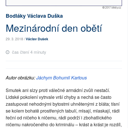
SOCIÁLNÍ SÍTĚ
Bodláky Václava Duška
RUBRIKY
Mezinárodní den obětí
PLNÁ VERZE STRÁNEK
29. 3. 2018 /
Václav Dušek
čas čtení 4 minuty
Autor obrázku:
Jáchym Bohumil Kartous
Smutek ani slzy proti válečné armádní zvůli nestačí.
Lidské pokolení vytrvale vrší chyby a nechá se často
zastupovat nehodnými bytostmi uhnětenými z bláta; tísní
se kolem bohatě prostřených tabulí, mlsají, mlaskají, rádi
řeční od ničeho k ničemu, rádi podrží i zbohatlického
ničemu nakročeného do kriminálu – krást a krást je rozdíl,