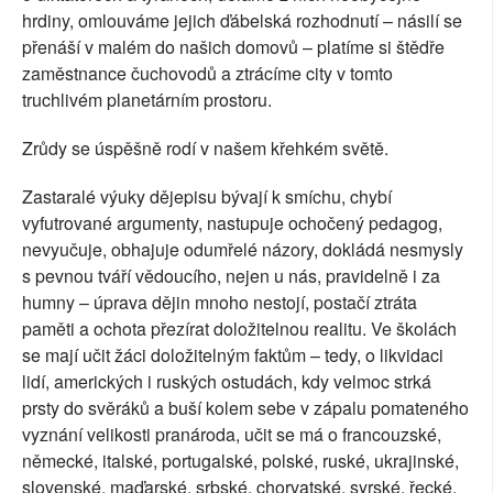
hrdiny, omlouváme jejich ďábelská rozhodnutí – násilí se
přenáší v malém do našich domovů – platíme si štědře
zaměstnance čuchovodů a ztrácíme city v tomto
truchlivém planetárním prostoru.
Zrůdy se úspěšně rodí v našem křehkém světě.
Zastaralé výuky dějepisu bývají k smíchu, chybí
vyfutrované argumenty, nastupuje ochočený pedagog,
nevyučuje, obhajuje odumřelé názory, dokládá nesmysly
s pevnou tváří vědoucího, nejen u nás, pravidelně i za
humny – úprava dějin mnoho nestojí, postačí ztráta
paměti a ochota přezírat doložitelnou realitu. Ve školách
se mají učit žáci doložitelným faktům – tedy, o likvidaci
lidí, amerických i ruských ostudách, kdy velmoc strká
prsty do svěráků a buší kolem sebe v zápalu pomateného
vyznání velikosti pranároda, učit se má o francouzské,
německé, italské, portugalské, polské, ruské, ukrajinské,
slovenské, maďarské, srbské, chorvatské, syrské, řecké,