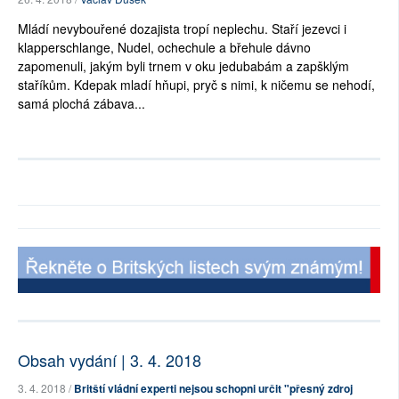
Mládí nevybouřené dozajista tropí neplechu. Staří jezevci i
klapperschlange, Nudel, ochechule a břehule dávno
zapomenuli, jakým byli trnem v oku jedubabám a zapšklým
staříkům. Kdepak mladí hňupi, pryč s nimi, k ničemu se nehodí,
samá plochá zábava...
Obsah vydání | 3. 4. 2018
3. 4. 2018 /
Britští vládní experti nejsou schopni určit "přesný zdroj