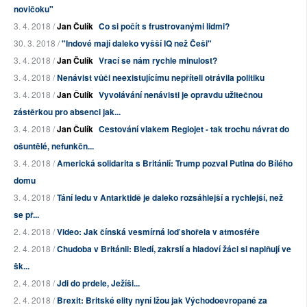
novičoku"
3. 4. 2018 /
Jan Čulík
Co si počít s frustrovanými lidmi?
30. 3. 2018 /
"Indové mají daleko vyšší IQ než Češi"
3. 4. 2018 /
Jan Čulík
Vrací se nám rychle minulost?
3. 4. 2018 /
Nenávist vůči neexistujícímu nepříteli otrávila politiku
3. 4. 2018 /
Jan Čulík
Vyvolávání nenávisti je opravdu užitečnou
zástěrkou pro absenci jak...
3. 4. 2018 /
Jan Čulík
Cestování vlakem Regiojet - tak trochu návrat do
ošuntělé, nefunkčn...
3. 4. 2018 /
Americká solidarita s Británií: Trump pozval Putina do Bílého
domu
3. 4. 2018 /
Tání ledu v Antarktidě je daleko rozsáhlejší a rychlejší, než
se př...
2. 4. 2018 /
Video: Jak čínská vesmírná loď shořela v atmosféře
2. 4. 2018 /
Chudoba v Británii: Bledí, zakrslí a hladoví žáci si naplňují ve
šk...
2. 4. 2018 /
Jdi do prdele, Ježíši...
2. 4. 2018 /
Brexit: Britské elity nyní lžou jak Východoevropané za