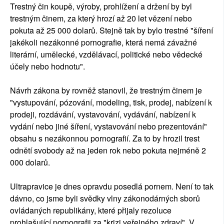
Trestný čin koupě, výroby, prohlížení a držení by byl
trestným činem, za který hrozí až 20 let vězení nebo
pokuta až 25 000 dolarů. Stejně tak by bylo trestné "šíření
jakékoli nezákonné pornografie, která nemá závažné
literární, umělecké, vzdělávací, politické nebo vědecké
účely nebo hodnotu".
Návrh zákona by rovněž stanovil, že trestným činem je
"vystupování, pózování, modeling, tisk, prodej, nabízení k
prodeji, rozdávání, vystavování, vydávání, nabízení k
vydání nebo jiné šíření, vystavování nebo prezentování"
obsahu s nezákonnou pornografií. Za to by hrozil trest
odnětí svobody až na jeden rok nebo pokuta nejméně 2
000 dolarů.
Ultrapravice je dnes opravdu posedlá pornem. Není to tak
dávno, co jsme byli svědky vlny zákonodárných sborů
ovládaných republikány, které přijaly rezoluce
prohlašující pornografii za "krizi veřejného zdraví". V