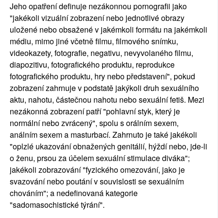
Jeho opatření definuje nezákonnou pornografii jako
"jakékoli vizuální zobrazení nebo jednotlivé obrazy
uložené nebo obsažené v jakémkoli formátu na jakémkoli
médiu, mimo jiné včetně filmu, filmového snímku,
videokazety, fotografie, negativu, nevyvolaného filmu,
diapozitivu, fotografického produktu, reprodukce
fotografického produktu, hry nebo představení", pokud
zobrazení zahrnuje v podstatě jakýkoli druh sexuálního
aktu, nahotu, částečnou nahotu nebo sexuální fetiš. Mezi
nezákonná zobrazení patří "pohlavní styk, který je
normální nebo zvrácený", spolu s orálním sexem,
análním sexem a masturbací. Zahrnuto je také jakékoli
"oplzlé ukazování obnažených genitálií, hýždí nebo, jde-li
o ženu, prsou za účelem sexuální stimulace diváka";
jakékoli zobrazování "fyzického omezování, jako je
svazování nebo poutání v souvislosti se sexuálním
chováním"; a nedefinovaná kategorie
"sadomasochistické týrání".