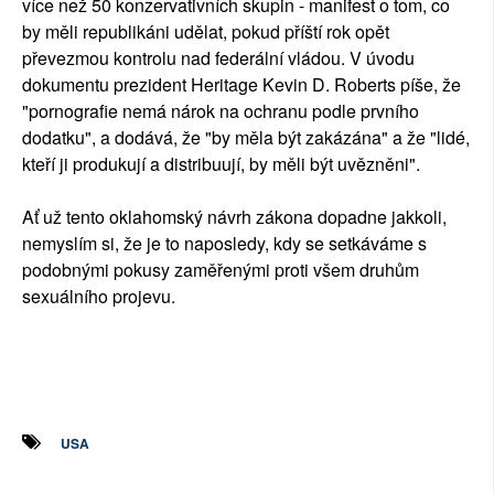
více než 50 konzervativních skupin - manifest o tom, co
by měli republikáni udělat, pokud příští rok opět
převezmou kontrolu nad federální vládou. V úvodu
dokumentu prezident Heritage Kevin D. Roberts píše, že
"pornografie nemá nárok na ochranu podle prvního
dodatku", a dodává, že "by měla být zakázána" a že "lidé,
kteří ji produkují a distribuují, by měli být uvězněni".
Ať už tento oklahomský návrh zákona dopadne jakkoli,
nemyslím si, že je to naposledy, kdy se setkáváme s
podobnými pokusy zaměřenými proti všem druhům
sexuálního projevu.
USA