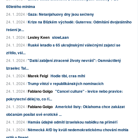
60letého minima
24. 1. 2024 /
Gaza: Netanjahuovy dny jsou sečteny
24. 1. 2024 /
Krize na Blízkém východě: Guterres: Odmítání dvojstátního
řešení je...
24. 1. 2024 /
Lesley Keen
slowLaan
24. 1. 2024 /
Ruské letadlo s 65 ukrajinskými válečnými zajatci se
zřítilo, vši...
24. 1. 2024 /
"Další zabíjení ztracené životy nevrátí": Osmnáctiletý
Izraelec Tal...
24. 1. 2024 /
Marek Feigl
Hodie tibi, cras mihi
24. 1. 2024 /
Trump vítězí v republikánských nominacích
24. 1. 2024 /
Fabiano Golgo
"Cancel culture" - levice nebo pravice:
pokrytectví dělej to, co ří...
24. 1. 2024 /
Fabiano Golgo
Americké listy: Oklahoma chce zakázat
občanům posílat své erotické ...
24. 1. 2024 /
Hamás údajně odmítl izraelskou nabídku na příměří
24. 1. 2024 /
Německá AfD by kvůli nedemokratickému chování mohla
přijít o finanč...