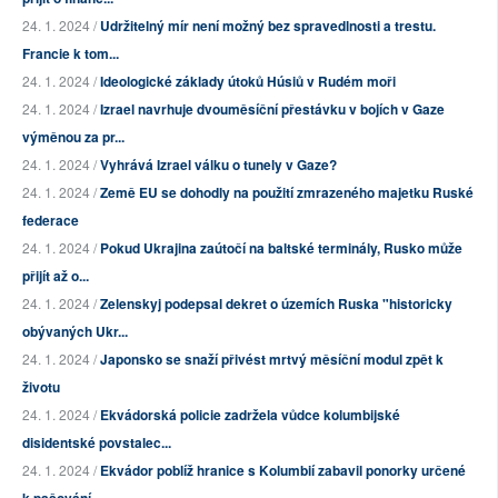
24. 1. 2024 /
Udržitelný mír není možný bez spravedlnosti a trestu.
Francie k tom...
24. 1. 2024 /
Ideologické základy útoků Húsiů v Rudém moři
24. 1. 2024 /
Izrael navrhuje dvouměsíční přestávku v bojích v Gaze
výměnou za pr...
24. 1. 2024 /
Vyhrává Izrael válku o tunely v Gaze?
24. 1. 2024 /
Země EU se dohodly na použití zmrazeného majetku Ruské
federace
24. 1. 2024 /
Pokud Ukrajina zaútočí na baltské terminály, Rusko může
přijít až o...
24. 1. 2024 /
Zelenskyj podepsal dekret o územích Ruska "historicky
obývaných Ukr...
24. 1. 2024 /
Japonsko se snaží přivést mrtvý měsíční modul zpět k
životu
24. 1. 2024 /
Ekvádorská policie zadržela vůdce kolumbijské
disidentské povstalec...
24. 1. 2024 /
Ekvádor poblíž hranice s Kolumbií zabavil ponorky určené