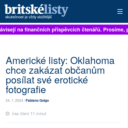
visejí na finančních příspěvcích čtenářů. Prosíme, při
PŘIHLÁSIT
AKTUÁLNÍ VYDÁNÍ
ARCHIV
Americké listy: Oklahoma
chce zakázat občanům
ROZHOVORY
posílat své erotické
TÉMATA
fotografie
NEJČTENĚJŠÍ ZA 7 DNÍ
24. 1. 2024 /
Fabiano Golgo
AUTOŘI
čas čtení 11 minut
PŘÍSPĚVKY NA PROVOZ