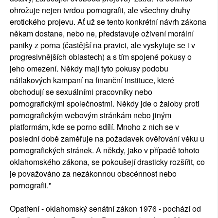
ohrožuje nejen tvrdou pornografii, ale všechny druhy
erotického projevu. Ať už se tento konkrétní návrh zákona
někam dostane, nebo ne, představuje oživení morální
paniky z porna (častější na pravici, ale vyskytuje se i v
progresivnějších oblastech) a s tím spojené pokusy o
jeho omezení. Někdy mají tyto pokusy podobu
nátlakových kampaní na finanční instituce, které
obchodují se sexuálními pracovníky nebo
pornografickými společnostmi. Někdy jde o žaloby proti
pornografickým webovým stránkám nebo jiným
platformám, kde se porno sdílí. Mnoho z nich se v
poslední době zaměřuje na požadavek ověřování věku u
pornografických stránek. A někdy, jako v případě tohoto
oklahomského zákona, se pokoušejí drasticky rozšířit, co
je považováno za nezákonnou obscénnost nebo
pornografii."
Opatření - oklahomský senátní zákon 1976 - pochází od