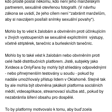
kdo prostě poslal někomu, kdo není jeho manželským
partnerem, sexuálně otevřenou fotografii. (V návrhu
zákona se uvádí, že jeho cílem není "zabránit manželům,
aby si navzájem posílali snímky sexuální povahy").
Mohlo by to vést k žalobám a obviněním proti účinkujícím
v živých vystoupeních se sexuálně explicitními výstupy,
včetně striptérek, tanečnic a burleskních tanečnic.
Mohlo by to také vést k žalobám nebo obviněním proti
celé řadě distribučních platforem. Jistě, subjekty jako
Xvideos a OnlyFans by mohly být shledány odpovědnými
- nebo přinejmenším testovány u soudu - pokud by
nadále umožňovaly přístup lidem v Oklahomě. Stejně tak
by ale mohla být obviněna jakákoli platforma sociálních
médií, videoaplikace, streamovací služba atd., pokud by
nezabránila šíření obsahu pro dospělé.
To by platformy motivovalo k tomu, aby buď zcela