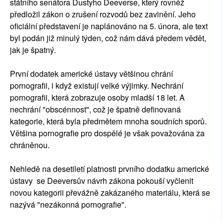
státního senátora Dustyho Deeverse, který rovněž
předložil zákon o zrušení rozvodů bez zavinění. Jeho
oficiální představení je naplánováno na 5. února, ale text
byl podán již minulý týden, což nám dává předem vědět,
jak je špatný.
První dodatek americké ústavy většinou chrání
pornografii, i když existují velké výjimky. Nechrání
pornografii, která zobrazuje osoby mladší 18 let. A
nechrání "obscénnost", což je špatně definovaná
kategorie, která byla předmětem mnoha soudních sporů.
Většina pornografie pro dospělé je však považována za
chráněnou.
Nehledě na desetiletí platnosti prvního dodatku americké
ústavy se Deeversův návrh zákona pokouší vyčlenit
novou kategorii převážně zakázaného materiálu, která se
nazývá "nezákonná pornografie".