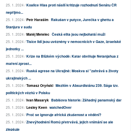
25. 1. 2024 /
Koalice Hlas proti násilí kritizuje rozhodnutí Senátu ČR
nepřijmo...
25. 1. 2024 /
Petr Haraším
Rakušan v putyce, Jurečka v ghettu a
Stanjura v sudu
25. 1. 2024 /
Matěj Metelec
Česká elita jsou nejbohatší muži
25. 1. 2024 /
Tisíce lidí jsou uvězněny v nemocnicích v Gaze, izraelské
jednotky ...
25. 1. 2024 /
Krize na Blízkém východě: Katar obviňuje Netanjahua z
maření zprost...
25. 1. 2024 /
Ruská agrese na Ukrajině: Moskva si "zahrává s životy
ukrajinských ...
25. 1. 2024 /
Tomasz Oryński
Mezitím v Absurdistánu 239. Sága tzv.
politických vězňů v Polsku
25. 1. 2024 /
Ivan Masaryk
Babišova historie: Záhadný panamský dar
25. 1. 2024 /
Lesley Keen
watchedOver
25. 1. 2024 /
Proč se ignoruje africká zkušenost a vědění?
25. 1. 2024 /
Znevýhodnění Romů přetrvává, jejich vnímání se ale
zlepšuje