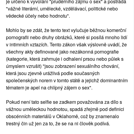
je určeno k vyvolání "prudérního zájmu o sex" a postrádá
"vážné literární, umělecké, vzdělávací, politické nebo
vědecké účely nebo hodnotu".
Mohlo by se zdát, že tento text vylučuje běžnou komerční
pornografii nebo druhy obrázků, které si posílá mnoho lidí
v intimních vztazích. Tento zákon však výslovně uvádí, že
všechny akty definované jako nezákonná pornografie
(kategorie, která zahrnuje i odhalení prsou nebo půlek s
úmyslem vzrušit) "jsou zobrazení sexuálního chování,
která jsou zjevně urážlivá podle současných
společenských norem v tomto státě a jejichž dominantním
tématem je apel na chlípný zájem o sex".
Pokud není tato selfie se zadkem považována za dílo s
vážnou uměleckou hodnotou, spadá zřejmě pod definici
obscénních materiálů v Oklahomě, což by znamenalo
trestný čin už jen za to, že se na ni člověk podívá.