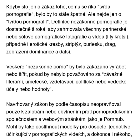
Kdyby šlo jen o zákaz toho, čemu se říká "tvrdá
pornografie", bylo by to stále špatné. Ale nejde jen o
"tvrdou pornografii". Definice nezákonné pornografie je
dostatečně široká, aby zahrnovala všechny partnerské
nebo sólové pornografické fotografie a videa (i ty krotší),
případně i erotické kresby, striptýz, burlesku, drag,
zobrazení dominance a další.
Veškeré "nezákonné porno" by bylo zakázáno vyrábět
nebo šířit, pokud by nebylo považováno za "závažné
literární, umělecké, vzdělávací, politické nebo vědecké
účely nebo hodnoty".
Navrhovaný zákon by podle časopisu neopravňoval
pouze k žalobám nebo obviněním proti pornoprodukčním
společnostem a webovým stránkám, jako je Pornhub.
Mohl by také postihnout modelky pro dospělé, jednotlivé
účinkující v pornografických videích, a dokonce i někoho,