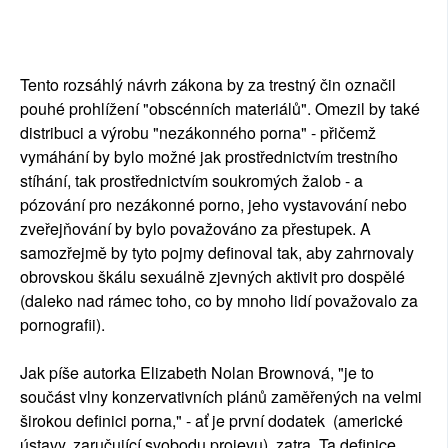
Tento rozsáhlý návrh zákona by za trestný čin označil
pouhé prohlížení "obscénních materiálů". Omezil by také
distribuci a výrobu "nezákonného porna" - přičemž
vymáhání by bylo možné jak prostřednictvím trestního
stíhání, tak prostřednictvím soukromých žalob - a
pózování pro nezákonné porno, jeho vystavování nebo
zveřejňování by bylo považováno za přestupek. A
samozřejmě by tyto pojmy definoval tak, aby zahrnovaly
obrovskou škálu sexuálně zjevných aktivit pro dospělé
(daleko nad rámec toho, co by mnoho lidí považovalo za
pornografii).
Jak píše autorka Elizabeth Nolan Brownová, "je to
součást vlny konzervativních plánů zaměřených na velmi
širokou definici porna," - ať je první dodatek (americké
ústavy, zaručující svobodu projevu) zatra. Ta definice