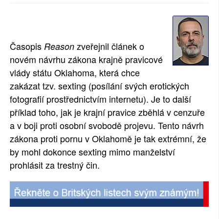
SOCIÁLNÍ SÍTĚ
RUBRIKY
Časopis
zveřejnil článek o
Reason
PLNÁ VERZE STRÁNEK
novém návrhu zákona krajně pravicové
vlády státu Oklahoma, která chce
zakázat tzv. sexting (posílání svých erotických
fotografií prostřednictvím internetu). Je to další
příklad toho, jak je krajní pravice zběhlá v cenzuře
a v boji proti osobní svobodě projevu. Tento návrh
zákona proti pornu v Oklahomě je tak extrémní, že
by mohl dokonce sexting mimo manželství
prohlásit za trestný čin.