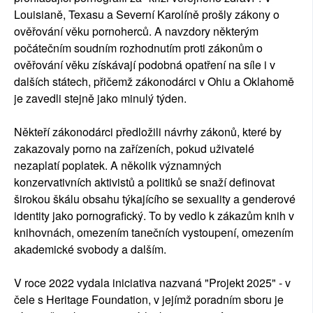
Louisianě, Texasu a Severní Karolíně prošly zákony o
ověřování věku pornoherců. A navzdory některým
počátečním soudním rozhodnutím proti zákonům o
ověřování věku získávají podobná opatření na síle i v
dalších státech, přičemž zákonodárci v Ohiu a Oklahomě
je zavedli stejně jako minulý týden.
Někteří zákonodárci předložili návrhy zákonů, které by
zakazovaly porno na zařízeních, pokud uživatelé
nezaplatí poplatek. A několik významných
konzervativních aktivistů a politiků se snaží definovat
širokou škálu obsahu týkajícího se sexuality a genderové
identity jako pornografický. To by vedlo k zákazům knih v
knihovnách, omezením tanečních vystoupení, omezením
akademické svobody a dalším.
V roce 2022 vydala iniciativa nazvaná "Projekt 2025" - v
čele s Heritage Foundation, v jejímž poradním sboru je