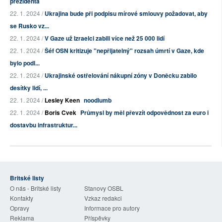
prezidenta
22. 1. 2024 /
Ukrajina bude při podpisu mírové smlouvy požadovat, aby
se Rusko vz...
22. 1. 2024 /
V Gaze už Izraelci zabili více než 25 000 lidí
22. 1. 2024 /
Šéf OSN kritizuje "nepřijatelný" rozsah úmrtí v Gaze, kde
bylo podl...
22. 1. 2024 /
Ukrajinské ostřelování nákupní zóny v Doněcku zabilo
desítky lidí, ...
22. 1. 2024 /
Lesley Keen
noodlumb
22. 1. 2024 /
Boris Cvek
Průmysl by měl převzít odpovědnost za euro i
dostavbu infrastruktur...
Britské listy
O nás - Britské listy
Stanovy OSBL
Kontakty
Vzkaz redakci
Opravy
Informace pro autory
Reklama
Příspěvky