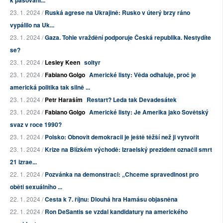
k pašování...
23. 1. 2024 /
Ruská agrese na Ukrajině: Rusko v úterý brzy ráno
vypálilo na Uk...
23. 1. 2024 /
Gaza. Tohle vraždění podporuje Česká republika. Nestydíte
se?
23. 1. 2024 /
Lesley Keen
soltyr
23. 1. 2024 /
Fabiano Golgo
Americké listy: Věda odhaluje, proč je
americká politika tak silně ...
23. 1. 2024 /
Petr Haraším
Restart? Leda tak Devadesátek
23. 1. 2024 /
Fabiano Golgo
Americké listy: Je Amerika jako Sovětský
svaz v roce 1990?
23. 1. 2024 /
Polsko: Obnovit demokracii je ještě těžší než ji vytvořit
23. 1. 2024 /
Krize na Blízkém východě: Izraelský prezident označil smrt
21 izrae...
22. 1. 2024 /
Pozvánka na demonstraci: „Chceme spravedlnost pro
oběti sexuálního ...
22. 1. 2024 /
Cesta k 7. říjnu: Dlouhá hra Hamásu objasněna
22. 1. 2024 /
Ron DeSantis se vzdal kandidatury na amerického