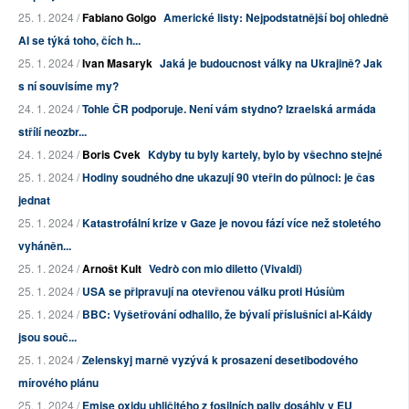
25. 1. 2024 /
Fabiano Golgo
Americké listy: Nejpodstatnější boj ohledně
AI se týká toho, čích h...
25. 1. 2024 /
Ivan Masaryk
Jaká je budoucnost války na Ukrajině? Jak
s ní souvisíme my?
24. 1. 2024 /
Tohle ČR podporuje. Není vám stydno? Izraelská armáda
střílí neozbr...
24. 1. 2024 /
Boris Cvek
Kdyby tu byly kartely, bylo by všechno stejné
25. 1. 2024 /
Hodiny soudného dne ukazují 90 vteřin do půlnoci: je čas
jednat
25. 1. 2024 /
Katastrofální krize v Gaze je novou fází více než stoletého
vyháněn...
25. 1. 2024 /
Arnošt Kult
Vedrò con mio diletto (Vivaldi)
25. 1. 2024 /
USA se připravují na otevřenou válku proti Húsíům
25. 1. 2024 /
BBC: Vyšetřování odhalilo, že bývalí příslušníci al-Káidy
jsou souč...
25. 1. 2024 /
Zelenskyj marně vyzývá k prosazení desetibodového
mírového plánu
25. 1. 2024 /
Emise oxidu uhličitého z fosilních paliv dosáhly v EU