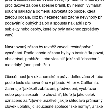
proti takové žalobě úspěšně bránil, by nemohl vymáhat
soudní náklady a odměnu advokáta po osobě, která
žalobu podala, což by nezanechalo žádné nevýhody při
podávání dlouhých žalob a spoustu nákladů i pro
subjekty nebo osoby, které by byly nakonec zproštěny
viny).
Navrhovaný zákon by rovněž zavedl trestněprávní
vymáhání. Podle tohoto zákona by bylo trestné "kupovat,
obstarávat, prohlížet nebo vlastnit" jakékoli "obscénní
materiály" (ano, prohlížet).
Obscénnost je v oklahomském právu definována zhruba
podle testu stanoveného v případu Miller v. California.
Zahrnuje "jakékoli zobrazení, předvedení, vyobrazení
nebo popis sexuálního chování", které je jako celek
označeno za "zjevně urážlivé, jak je shledává průměrný
člověk uplatňující současné společenské normy", a také