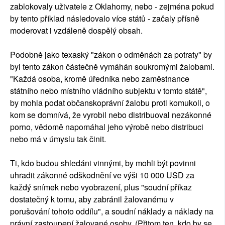
zablokovaly uživatele z Oklahomy, nebo - zejména pokud
by tento příklad následovalo více států - začaly přísně
moderovat i vzdáleně dospělý obsah.
Podobně jako texaský "zákon o odměnách za potraty" by
byl tento zákon částečně vymáhán soukromými žalobami.
"Každá osoba, kromě úředníka nebo zaměstnance
státního nebo místního vládního subjektu v tomto státě",
by mohla podat občanskoprávní žalobu proti komukoli, o
kom se domnívá, že vyrobil nebo distribuoval nezákonné
porno, vědomě napomáhal jeho výrobě nebo distribuci
nebo má v úmyslu tak činit.
Ti, kdo budou shledáni vinnými, by mohli být povinni
uhradit zákonné odškodnění ve výši 10 000 USD za
každý snímek nebo vyobrazení, plus "soudní příkaz
dostatečný k tomu, aby zabránil žalovanému v
porušování tohoto oddílu", a soudní náklady a náklady na
právní zastoupení žalované osoby. (Přitom ten, kdo by se