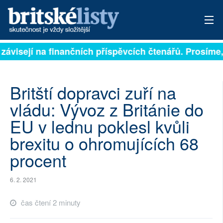
 závisejí na finančních příspěvcích čtenářů. Prosíme, 
PŘIHLÁSIT
AKTUÁLNÍ VYDÁNÍ
Britští dopravci zuří na
ARCHIV
vládu: Vývoz z Británie do
EU v lednu poklesl kvůli
ROZHOVORY
brexitu o ohromujících 68
TÉMATA
procent
NEJČTENĚJŠÍ ZA 7 DNÍ
6. 2. 2021
AUTOŘI
čas čtení 2 minuty
PŘÍSPĚVKY NA PROVOZ