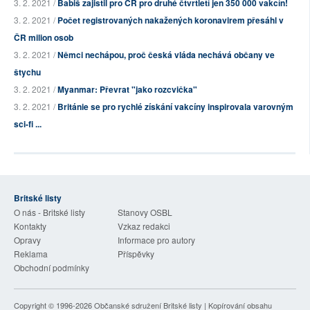
3. 2. 2021 /
Babiš zajistil pro ČR pro druhé čtvrtletí jen 350 000 vakcín!
3. 2. 2021 /
Počet registrovaných nakažených koronavirem přesáhl v
ČR milion osob
3. 2. 2021 /
Němci nechápou, proč česká vláda nechává občany ve
štychu
3. 2. 2021 /
Myanmar: Převrat "jako rozcvička"
3. 2. 2021 /
Británie se pro rychlé získání vakcíny inspirovala varovným
sci-fi ...
Britské listy
O nás - Britské listy
Stanovy OSBL
Kontakty
Vzkaz redakci
Opravy
Informace pro autory
Reklama
Příspěvky
Obchodní podmínky
Copyright © 1996-2026
Občanské sdružení Britské listy
| Kopírování obsahu