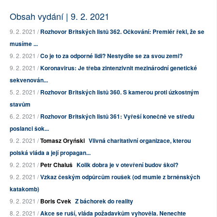
Obsah vydání | 9. 2. 2021
9. 2. 2021 /
Rozhovor Britských listů 362. Očkování: Premiér řekl, že se
musíme ...
9. 2. 2021 /
Co je to za odporné lidi? Nestydíte se za svou zemi?
9. 2. 2021 /
Koronavirus: Je třeba zintenzivnit mezinárodní genetické
sekvenován...
5. 2. 2021 /
Rozhovor Britských listů 360. S kamerou proti úzkostným
stavům
6. 2. 2021 /
Rozhovor Britských listů 361: Vyřeší konečně ve středu
poslanci šok...
9. 2. 2021 /
Tomasz Oryński
Vlivná charitativní organizace, kterou
polská vláda a její propagan...
9. 2. 2021 /
Petr Chaluš
Kolik dobra je v otevření budov škol?
9. 2. 2021 /
Vzkaz českým odpůrcům roušek (od mumie z brněnských
katakomb)
9. 2. 2021 /
Boris Cvek
Z báchorek do reality
8. 2. 2021 /
Akce se ruší, vláda požadavkům vyhověla. Nenechte