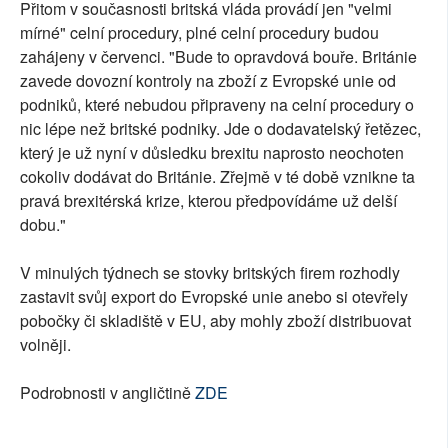
Přitom v současnosti britská vláda provádí jen "velmi
mírné" celní procedury, plné celní procedury budou
zahájeny v červenci. "Bude to opravdová bouře. Británie
zavede dovozní kontroly na zboží z Evropské unie od
podniků, které nebudou připraveny na celní procedury o
nic lépe než britské podniky. Jde o dodavatelský řetězec,
který je už nyní v důsledku brexitu naprosto neochoten
cokoliv dodávat do Británie. Zřejmě v té době vznikne ta
pravá brexitérská krize, kterou předpovídáme už delší
dobu."
V minulých týdnech se stovky britských firem rozhodly
zastavit svůj export do Evropské unie anebo si otevřely
pobočky či skladiště v EU, aby mohly zboží distribuovat
volněji.
Podrobnosti v angličtině
ZDE