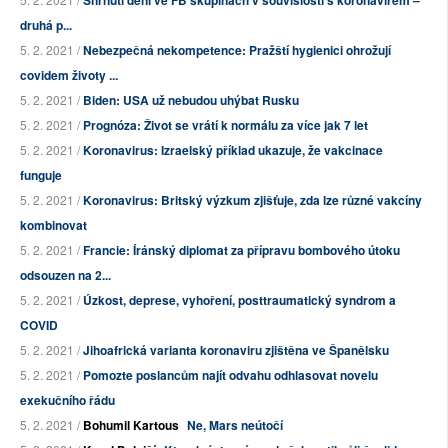
Shrnutí dění ve FB skupinách v souvislosti s koronavirem –
druhá p...
5. 2. 2021 /
Nebezpečná nekompetence: Pražští hygienici ohrožují
covidem životy ...
5. 2. 2021 /
Biden: USA už nebudou uhýbat Rusku
5. 2. 2021 /
Prognóza: Život se vrátí k normálu za více jak 7 let
5. 2. 2021 /
Koronavirus: Izraelský příklad ukazuje, že vakcinace
funguje
5. 2. 2021 /
Koronavirus: Britský výzkum zjišťuje, zda lze různé vakcíny
kombinovat
5. 2. 2021 /
Francie: Íránský diplomat za přípravu bombového útoku
odsouzen na 2...
5. 2. 2021 /
Úzkost, deprese, vyhoření, posttraumatický syndrom a
COVID
5. 2. 2021 /
Jihoafrická varianta koronaviru zjištěna ve Španělsku
5. 2. 2021 /
Pomozte poslancům najít odvahu odhlasovat novelu
exekučního řádu
5. 2. 2021 /
Bohumil Kartous
Ne, Mars neútočí