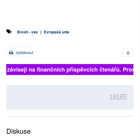
Brexit - vše
|
Evropská unie
0
Vytisknout
ně závisejí na finančních příspěvcích čtenářů. Prosíme
10165
Diskuse