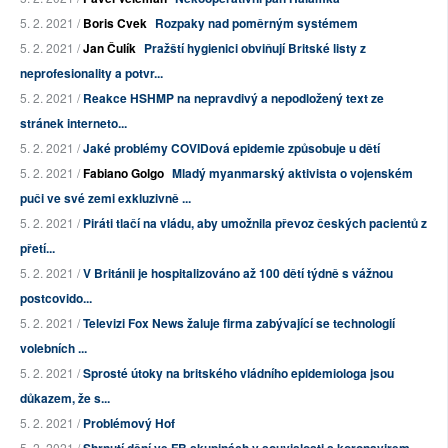
5. 2. 2021 /
Boris Cvek
Rozpaky nad poměrným systémem
5. 2. 2021 /
Jan Čulík
Pražští hygienici obviňují Britské listy z
neprofesionality a potvr...
5. 2. 2021 /
Reakce HSHMP na nepravdivý a nepodložený text ze
stránek interneto...
5. 2. 2021 /
Jaké problémy COVIDová epidemie způsobuje u dětí
5. 2. 2021 /
Fabiano Golgo
Mladý myanmarský aktivista o vojenském
puči ve své zemi exkluzivně ...
5. 2. 2021 /
Piráti tlačí na vládu, aby umožnila převoz českých pacientů z
přetí...
5. 2. 2021 /
V Británii je hospitalizováno až 100 dětí týdně s vážnou
postcovido...
5. 2. 2021 /
Televizi Fox News žaluje firma zabývající se technologií
volebních ...
5. 2. 2021 /
Sprosté útoky na britského vládního epidemiologa jsou
důkazem, že s...
5. 2. 2021 /
Problémový Hof
5. 2. 2021 /