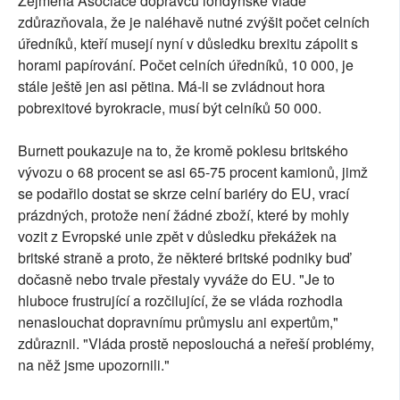
Zejména Asociace dopravců londýnské vládě
zdůrazňovala, že je naléhavě nutné zvýšit počet celních
úředníků, kteří musejí nyní v důsledku brexitu zápolit s
horami papírování. Počet celních úředníků, 10 000, je
stále ještě jen asi pětina. Má-li se zvládnout hora
pobrexitové byrokracie, musí být celníků 50 000.
Burnett poukazuje na to, že kromě poklesu britského
vývozu o 68 procent se asi 65-75 procent kamionů, jimž
se podařilo dostat se skrze celní bariéry do EU, vrací
prázdných, protože není žádné zboží, které by mohly
vozit z Evropské unie zpět v důsledku překážek na
britské straně a proto, že některé britské podniky buď
dočasně nebo trvale přestaly vyváže do EU. "Je to
hluboce frustrující a rozčilující, že se vláda rozhodla
nenaslouchat dopravnímu průmyslu ani expertům,"
zdůraznil. "Vláda prostě neposlouchá a neřeší problémy,
na něž jsme upozornili."