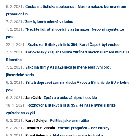
6. 2. 2021 /
Česká statistická společnost: Měřme nákazu koronavirem
profesionáln...
7. 2. 2021 /
Země, která odmítá vakcínu
7. 2. 2021 /
"Nechte lidi, ať si udělají vlastní názor! Nebo si myslíte, že
jsou...
22. 1. 2021 /
Rozhovor Britských listů 356. Karel Čapek byl věštec
7. 2. 2021 /
Karlovarský kraj absolutně zuří nad nacionalismem ministra
Blatného
7. 2. 2021 /
Vakcína firmy AstraZeneca je méně efektivní proti
jihoafrické varia...
6. 2. 2021 /
Britští dopravci zuří na vládu: Vývoz z Británie do EU v lednu
pokl...
6. 2. 2021 /
Jan Čulík
Zpráva o očkování proti covidu
18. 1. 2021 /
Rozhovor Britských listů 355. Je naše nynější krize
způsobena zvykl...
6. 2. 2021 /
Karel Dolejší
Politika jako gramatika
5. 2. 2021 /
Richard F. Vlasák
Volební prognóza – bez naivity
5. 2. 2021 /
Pavel Veleman
Nekooperativní pan Halamka