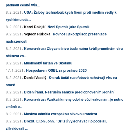
padnout české výs...
8. 2. 2021 /
USA: Žaloby technologických firem proti médiím vedly k
rychlému ods...
8. 2. 2021 /
Karel Dolejší
Není Sputnik jako Sputnik
9. 2. 2021 /
Vojtěch Růžička
Rovnost jako způsob prezentace
nadřazenosti
8. 2. 2021 /
Koronavirus: Obyvatelstvo bude nutno kvůli proměnám viru
očkovat zn...
8. 2. 2021 /
Muslimský tartan ve Skotsku
17. 1. 2021 /
Hospodaření OSBL za prosinec 2020
8. 2. 2021 /
Daniel Veselý
Kterak čeští rusofobové nahrávají viru na
smeč
8. 2. 2021 /
Biden Íránu: Nezruším sankce před obnovením jednání
8. 2. 2021 /
Koronavirus: Vznikají kmeny odolné vůči vakcínám, je nutno
změnit o...
8. 2. 2021 /
Moskva odmítla evropskou olivovou ratolest
8. 2. 2021 /
Brexit: Elton John: "Britští vyjednavači to podělali,
zlikvidovali ...