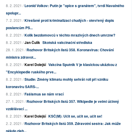
8. 2. 2021 /
Leonid Volkov: Putin je "opice s granátem", tvrdí Navalného
spolupr...
7. 2. 2021 /
Křesťané proti kriminalizaci chudých - otevřený dopis
poslancům PS...
8. 2. 2021 /
Kolik bezdomovců v těchto mrazivých dnech umrzne?
8. 2. 2021 /
Jan Čulík
Skotská vakcinační střediska
28. 1. 2021 /
Rozhovor Britských listů 358. Koronavirus: Chování
ministra zdravot...
8. 2. 2021 /
Karel Dolejší
Vakcína Sputnik V je klasickou ukázkou z
"Encyklopedie ruského prve...
8. 2. 2021 /
Studie: Změny klimatu mohly sehrát roli při vzniku
koronaviru SARS-...
8. 2. 2021 /
Fašismus se nám vrací
27. 1. 2021 /
Rozhovor Britských listů 357. Wikipedie je velmi účinný
vzdělávací ...
8. 2. 2021 /
Karel Dolejší
KSČ(M): Učit se, učit se, učit se!
2. 2. 2021 /
Rozhovor Britských listů 359. Zdravotní sestra: Jak může
někdo zleh...