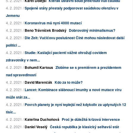
5. 2. 2021 /
Karel Dolejší
Kterak ústavní soud překroutil vůli čaulidu
4. 2. 2021 /
Spojené státy přestaly podporovat saúdskou ofenzívu v
Jemenu
4. 2. 2021 /
Koronavirus má nyní 4000 mutací
4. 2. 2021 /
Beno Trávníček Brodský
Dobrovolný minimalismus?
4. 2. 2021 /
Die Zeit: Vučićovu poslušnost Číně mohou následovat další
politici ...
4. 2. 2021 /
Studie: Kašlající pacienti vážně ohrožují covidem
zdravotníky v nem...
4. 2. 2021 /
Bohumil Kartous
Zlobíme se s premiérem a prezidentem
nad spravedlností
4. 2. 2021 /
David Marenčák
Kdo za to může?
4. 2. 2021 /
Lancet: Kombinace slábnoucí imunity a nové mutace viru
může stát za...
4. 2. 2021 /
Povrch planety je nyní teplejší než kdykoliv za uplynulých 12
tisíc...
4. 2. 2021 /
Kateřina Duchoňová
Proč je důležitá krizová intervence
4. 2. 2021 /
Daniel Veselý
Česká republika je klasický selhavší stát