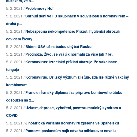
důkazem, že s...
5. 2. 2021 /
Problémový Hof
5. 2. 2021 /
Shrnutí dění ve FB skupinách v souvislosti s koronavirem –
druhá p...
5. 2. 2021 /
Nebezpečná nekompetence: Pražští hygienici ohrožují
covidem životy ...
5. 2. 2021 /
Biden: USA už nebudou uhýbat Rusku
5. 2. 2021 /
Prognóza: Život se vrátí k normálu za více jak 7 let
5. 2. 2021 /
Koronavirus: Izraelský příklad ukazuje, že vakcinace
funguje
5. 2. 2021 /
Koronavirus: Britský výzkum zjišťuje, zda lze různé vakcíny
kombinovat
5. 2. 2021 /
Francie: Íránský diplomat za přípravu bombového útoku
odsouzen na 2...
5. 2. 2021 /
Úzkost, deprese, vyhoření, posttraumatický syndrom a
COVID
5. 2. 2021 /
Jihoafrická varianta koronaviru zjištěna ve Španělsku
5. 2. 2021 /
Pomozte poslancům najít odvahu odhlasovat novelu