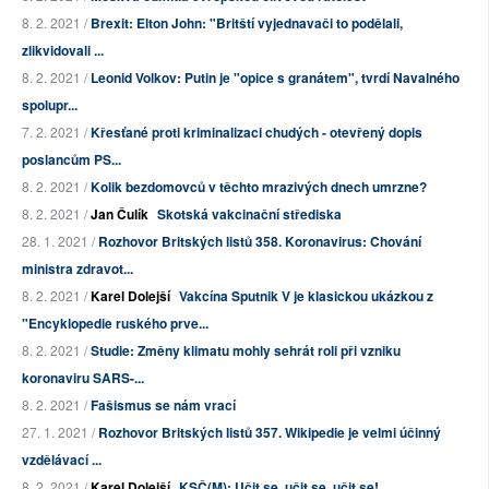
8. 2. 2021 /
Brexit: Elton John: "Britští vyjednavači to podělali,
zlikvidovali ...
8. 2. 2021 /
Leonid Volkov: Putin je "opice s granátem", tvrdí Navalného
spolupr...
7. 2. 2021 /
Křesťané proti kriminalizaci chudých - otevřený dopis
poslancům PS...
8. 2. 2021 /
Kolik bezdomovců v těchto mrazivých dnech umrzne?
8. 2. 2021 /
Jan Čulík
Skotská vakcinační střediska
28. 1. 2021 /
Rozhovor Britských listů 358. Koronavirus: Chování
ministra zdravot...
8. 2. 2021 /
Karel Dolejší
Vakcína Sputnik V je klasickou ukázkou z
"Encyklopedie ruského prve...
8. 2. 2021 /
Studie: Změny klimatu mohly sehrát roli při vzniku
koronaviru SARS-...
8. 2. 2021 /
Fašismus se nám vrací
27. 1. 2021 /
Rozhovor Britských listů 357. Wikipedie je velmi účinný
vzdělávací ...
8. 2. 2021 /
Karel Dolejší
KSČ(M): Učit se, učit se, učit se!