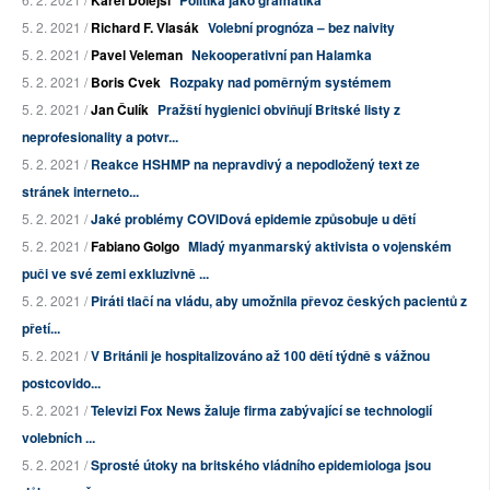
Karel Dolejší
Politika jako gramatika
5. 2. 2021 /
Richard F. Vlasák
Volební prognóza – bez naivity
5. 2. 2021 /
Pavel Veleman
Nekooperativní pan Halamka
5. 2. 2021 /
Boris Cvek
Rozpaky nad poměrným systémem
5. 2. 2021 /
Jan Čulík
Pražští hygienici obviňují Britské listy z
neprofesionality a potvr...
5. 2. 2021 /
Reakce HSHMP na nepravdivý a nepodložený text ze
stránek interneto...
5. 2. 2021 /
Jaké problémy COVIDová epidemie způsobuje u dětí
5. 2. 2021 /
Fabiano Golgo
Mladý myanmarský aktivista o vojenském
puči ve své zemi exkluzivně ...
5. 2. 2021 /
Piráti tlačí na vládu, aby umožnila převoz českých pacientů z
přetí...
5. 2. 2021 /
V Británii je hospitalizováno až 100 dětí týdně s vážnou
postcovido...
5. 2. 2021 /
Televizi Fox News žaluje firma zabývající se technologií
volebních ...
5. 2. 2021 /
Sprosté útoky na britského vládního epidemiologa jsou