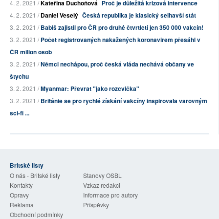
4. 2. 2021 /
Kateřina Duchoňová
Proč je důležitá krizová intervence
4. 2. 2021 /
Daniel Veselý
Česká republika je klasický selhavší stát
3. 2. 2021 /
Babiš zajistil pro ČR pro druhé čtvrtletí jen 350 000 vakcín!
3. 2. 2021 /
Počet registrovaných nakažených koronavirem přesáhl v
ČR milion osob
3. 2. 2021 /
Němci nechápou, proč česká vláda nechává občany ve
štychu
3. 2. 2021 /
Myanmar: Převrat "jako rozcvička"
3. 2. 2021 /
Británie se pro rychlé získání vakcíny inspirovala varovným
sci-fi ...
Britské listy
O nás - Britské listy
Stanovy OSBL
Kontakty
Vzkaz redakci
Opravy
Informace pro autory
Reklama
Příspěvky
Obchodní podmínky