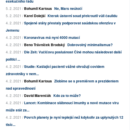
exekučního řádu
5. 2. 2021 /
Bohumil Kartous
Ne, Mars neútočí
5. 2. 2021 /
Karel Dolejší
Kterak ústavní soud překroutil vůli čaulidu
4. 2. 2021 /
Spojené státy přestaly podporovat saúdskou ofenzívu v
Jemenu
4. 2. 2021 /
Koronavirus má nyní 4000 mutací
4. 2. 2021 /
Beno Trávníček Brodský
Dobrovolný minimalismus?
4. 2. 2021 /
Die Zeit: Vučićovu poslušnost Číně mohou následovat další
politici ...
4. 2. 2021 /
Studie: Kašlající pacienti vážně ohrožují covidem
zdravotníky v nem...
4. 2. 2021 /
Bohumil Kartous
Zlobíme se s premiérem a prezidentem
nad spravedlností
4. 2. 2021 /
David Marenčák
Kdo za to může?
4. 2. 2021 /
Lancet: Kombinace slábnoucí imunity a nové mutace viru
může stát za...
4. 2. 2021 /
Povrch planety je nyní teplejší než kdykoliv za uplynulých 12
tisíc...