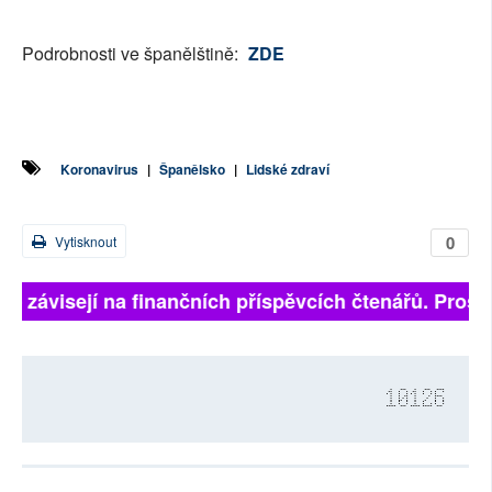
Podrobnosti ve španělštině:
ZDE
Koronavirus
|
Španělsko
|
Lidské zdraví
0
Vytisknout
lně závisejí na finančních příspěvcích čtenářů. Prosím
10126