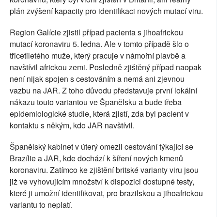
plán zvýšení kapacity pro identifikaci nových mutací viru.
Region Galície zjistil případ pacienta s jihoafrickou
mutací koronaviru 5. ledna. Ale v tomto případě šlo o
třicetiletého muže, který pracuje v námořní plavbě a
navštívil africkou zemi. Posledně zjištěný případ naopak
není nijak spojen s cestováním a nemá ani zjevnou
vazbu na JAR. Z toho důvodu představuje první lokální
nákazu touto variantou ve Španělsku a bude třeba
epidemiologické studie, která zjistí, zda byl pacient v
kontaktu s někým, kdo JAR navštívil.
Španělský kabinet v úterý omezil cestování týkající se
Brazílie a JAR, kde dochází k šíření nových kmenů
koronaviru. Zatímco ke zjištění britské varianty viru jsou
již ve vyhovujícím množství k dispozici dostupné testy,
které ji umožní identifikovat, pro brazilskou a jihoafrickou
variantu to neplatí.