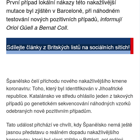
První případ lokální nákazy této nakažlivější
SOCIÁLNÍ SÍTĚ
mutace byl zjištěn v Barceloně, při náhodném
testování nových pozitivních případů,
informují
RUBRIKY
.
Oriol Güell a Bernat Coll
PLNÁ VERZE STRÁNEK
Španělsko čelí příchodu nového nakažlivějšího kmene
koronaviru: Toho, který byl identifikován v Jihoafrické
republice. Katalánsko ve středu ohlásilo jeden z takových
případů po genetickém sekvencování náhodných vzorků
odebraných nově pozitivním případům.
Tato událost přichází ve chvíli, kdy Španělsko nemá ještě
jasnou představu o reálném dopadu nakažlivějšího
koronaviru, který byl vloni zjištěn v Británii, ani reálný