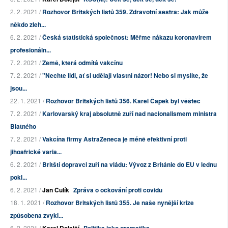
2. 2. 2021 /
Rozhovor Britských listů 359. Zdravotní sestra: Jak může
někdo zleh...
6. 2. 2021 /
Česká statistická společnost: Měřme nákazu koronavirem
profesionáln...
7. 2. 2021 /
Země, která odmítá vakcínu
7. 2. 2021 /
"Nechte lidi, ať si udělají vlastní názor! Nebo si myslíte, že
jsou...
22. 1. 2021 /
Rozhovor Britských listů 356. Karel Čapek byl věštec
7. 2. 2021 /
Karlovarský kraj absolutně zuří nad nacionalismem ministra
Blatného
7. 2. 2021 /
Vakcína firmy AstraZeneca je méně efektivní proti
jihoafrické varia...
6. 2. 2021 /
Britští dopravci zuří na vládu: Vývoz z Británie do EU v lednu
pokl...
6. 2. 2021 /
Jan Čulík
Zpráva o očkování proti covidu
18. 1. 2021 /
Rozhovor Britských listů 355. Je naše nynější krize
způsobena zvykl...
6. 2. 2021 /