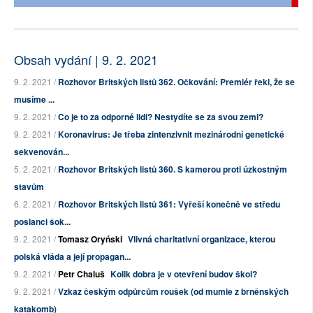
Obsah vydání | 9. 2. 2021
9. 2. 2021 /
Rozhovor Britských listů 362. Očkování: Premiér řekl, že se
musíme ...
9. 2. 2021 /
Co je to za odporné lidi? Nestydíte se za svou zemi?
9. 2. 2021 /
Koronavirus: Je třeba zintenzivnit mezinárodní genetické
sekvenován...
5. 2. 2021 /
Rozhovor Britských listů 360. S kamerou proti úzkostným
stavům
6. 2. 2021 /
Rozhovor Britských listů 361: Vyřeší konečně ve středu
poslanci šok...
9. 2. 2021 /
Tomasz Oryński
Vlivná charitativní organizace, kterou
polská vláda a její propagan...
9. 2. 2021 /
Petr Chaluš
Kolik dobra je v otevření budov škol?
9. 2. 2021 /
Vzkaz českým odpůrcům roušek (od mumie z brněnských
katakomb)