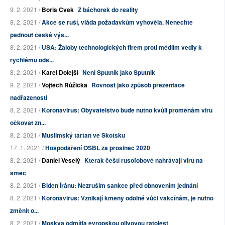
9. 2. 2021 /
Boris Cvek
Z báchorek do reality
8. 2. 2021 /
Akce se ruší, vláda požadavkům vyhověla. Nenechte
padnout české výs...
8. 2. 2021 /
USA: Žaloby technologických firem proti médiím vedly k
rychlému ods...
8. 2. 2021 /
Karel Dolejší
Není Sputnik jako Sputnik
9. 2. 2021 /
Vojtěch Růžička
Rovnost jako způsob prezentace
nadřazenosti
8. 2. 2021 /
Koronavirus: Obyvatelstvo bude nutno kvůli proměnám viru
očkovat zn...
8. 2. 2021 /
Muslimský tartan ve Skotsku
17. 1. 2021 /
Hospodaření OSBL za prosinec 2020
8. 2. 2021 /
Daniel Veselý
Kterak čeští rusofobové nahrávají viru na
smeč
8. 2. 2021 /
Biden Íránu: Nezruším sankce před obnovením jednání
8. 2. 2021 /
Koronavirus: Vznikají kmeny odolné vůči vakcínám, je nutno
změnit o...
8. 2. 2021 /
Moskva odmítla evropskou olivovou ratolest