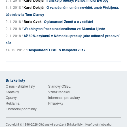
3. 1. 2018 /
Karel Dolejší
Íránské protesty: Hanba mlčící Evropy
3. 1. 2018 /
Karel Dolejší
O vznešeném umění nevidět, aneb Přebíjená,
účetnictví a Tom Clancy
2. 1. 2018 /
Boris Cvek
O placatosti Země a o vzdělání
2. 1. 2018 /
Washington Post o nacionalismu ve Skotsku i jinde
2. 1. 2018 /
Až 60% azylantů v Německu pracuje jako odborná pracovní
síla
14. 12. 2017 /
Hospodaření OSBL v listopadu 2017
Britské listy
O nás - Britské listy
Stanovy OSBL
Kontakty
Vzkaz redakci
Opravy
Informace pro autory
Reklama
Příspěvky
Obchodní podmínky
Copyright © 1996-2026
Občanské sdružení Britské listy
| Kopírování obsahu