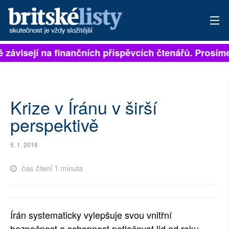
ě závisejí na finančních příspěvcích čtenářů. Prosíme,
PŘIHLÁSIT
AKTUÁLNÍ VYDÁNÍ
ARCHIV
Krize v Íránu v širší
perspektivě
ROZHOVORY
5. 1. 2018
TÉMATA
čas čtení 1 minuta
NEJČTENĚJŠÍ ZA 7 DNÍ
AUTOŘI
Írán systematicky vylepšuje svou vnitřní
PŘÍSPĚVKY NA PROVOZ
bezpečnost a schopnost potlačovat lid od roku