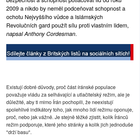
2009 a nikdo by neměl podceňovat schopnost a
SOCIÁLNÍ SÍTĚ
ochotu Nejvyššího vůdce a Islámských
RUBRIKY
Revolučních gard použít sílu proti vlastním lidem,
.
napsal Anthony Cordesman
PLNÁ VERZE STRÁNEK
Existují dobré důvody, proč část íránské populace
považuje vládu za selhávající a utlačitelský režim, ale je
důležité, aby ti mimo Írán pochopili, že neexistují
spolehlivé indikátory toho, jak mnoho lidí režimu oponuje,
proč, nebo jak vážně. Je stejně těžké zjistit, kolik Íránců
režim podporuje, které jeho stránky a kolik jich jednoduše
"drží basu".