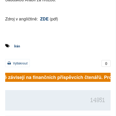
Zdroj v angličtině:
ZDE
(pdf)
Írán
0
Vytisknout
lně závisejí na finančních příspěvcích čtenářů. Prosí
14851