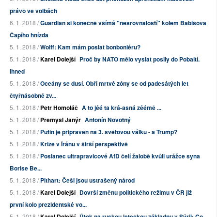
právo ve volbách
6. 1. 2018 /
Guardian si konečně všímá "nesrovnalostí" kolem Babišova
Čapího hnízda
5. 1. 2018 /
Wolff: Kam mám poslat bonboniéru?
5. 1. 2018 /
Karel Dolejší
Proč by NATO mělo vyslat posily do Pobaltí.
Ihned
5. 1. 2018 /
Oceány se dusí. Obří mrtvé zóny se od padesátých let
čtyřnásobně zv...
5. 1. 2018 /
Petr Homoláč
A to jéé ta krá-asná zéémě ...
5. 1. 2018 /
Přemysl Janýr
Antonín Novotný
5. 1. 2018 /
Putin je připraven na 3. světovou válku - a Trump?
5. 1. 2018 /
Krize v Íránu v širší perspektivě
5. 1. 2018 /
Poslanec ultrapravicové AfD čelí žalobě kvůli urážce syna
Borise Be...
5. 1. 2018 /
Pithart: Češi jsou ustrašený národ
5. 1. 2018 /
Karel Dolejší
Dovrší změnu politického režimu v ČR již
první kolo prezidentské vo...
5. 1. 2018 /
Karel Dolejší
Útok na ruskou leteckou základnu v Sýrii: Co