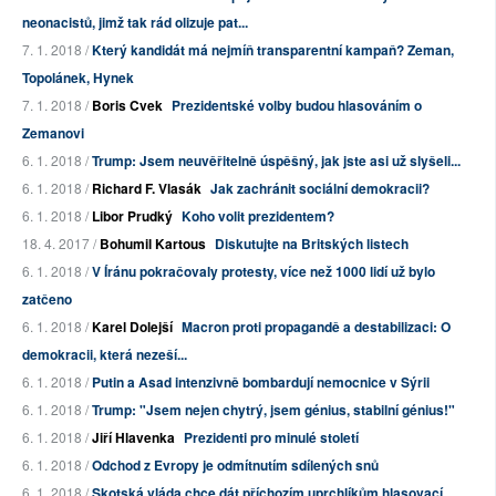
neonacistů, jimž tak rád olizuje pat...
7. 1. 2018 /
Který kandidát má nejmíň transparentní kampaň? Zeman,
Topolánek, Hynek
7. 1. 2018 /
Boris Cvek
Prezidentské volby budou hlasováním o
Zemanovi
6. 1. 2018 /
Trump: Jsem neuvěřitelně úspěšný, jak jste asi už slyšeli...
6. 1. 2018 /
Richard F. Vlasák
Jak zachránit sociální demokracii?
6. 1. 2018 /
Libor Prudký
Koho volit prezidentem?
18. 4. 2017 /
Bohumil Kartous
Diskutujte na Britských listech
6. 1. 2018 /
V Íránu pokračovaly protesty, více než 1000 lidí už bylo
zatčeno
6. 1. 2018 /
Karel Dolejší
Macron proti propagandě a destabilizaci: O
demokracii, která nezeší...
6. 1. 2018 /
Putin a Asad intenzivně bombardují nemocnice v Sýrii
6. 1. 2018 /
Trump: "Jsem nejen chytrý, jsem génius, stabilní génius!"
6. 1. 2018 /
Jiří Hlavenka
Prezidenti pro minulé století
6. 1. 2018 /
Odchod z Evropy je odmítnutím sdílených snů
6. 1. 2018 /
Skotská vláda chce dát příchozím uprchlíkům hlasovací