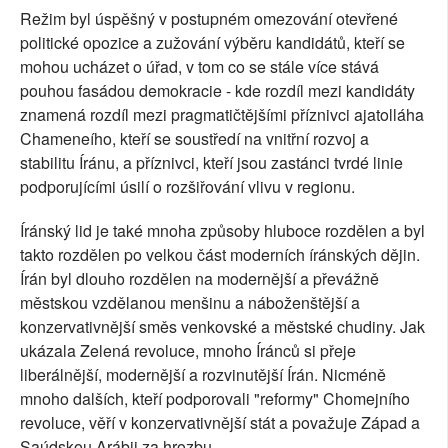
Režim byl úspěšný v postupném omezování otevřené
politické opozice a zužování výběru kandidátů, kteří se
mohou ucházet o úřad, v tom co se stále více stává
pouhou fasádou demokracie - kde rozdíl mezi kandidáty
znamená rozdíl mezi pragmatičtějšími příznivci ajatolláha
Chameneího, kteří se soustředí na vnitřní rozvoj a
stabilitu Íránu, a příznivci, kteří jsou zastánci tvrdé linie
podporujícími úsilí o rozšiřování vlivu v regionu.
Íránský lid je také mnoha způsoby hluboce rozdělen a byl
takto rozdělen po velkou část moderních íránských dějin.
Írán byl dlouho rozdělen na modernější a převážně
městskou vzdělanou menšinu a náboženštější a
konzervativnější směs venkovské a městské chudiny. Jak
ukázala Zelená revoluce, mnoho Íránců si přeje
liberálnější, modernější a rozvinutější Írán. Nicméně
mnoho dalších, kteří podporovali "reformy" Chomejního
revoluce, věří v konzervativnější stát a považuje Západ a
Saúdskou Arábii za hrozbu.