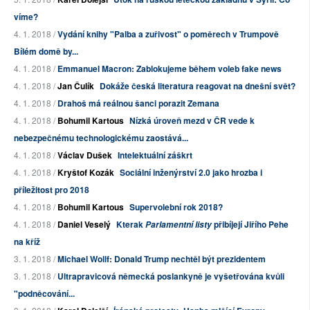
víme?
4. 1. 2018 /
Vydání knihy "Palba a zuřivost" o poměrech v Trumpově
Bílém domě by...
4. 1. 2018 /
Emmanuel Macron: Zablokujeme během voleb fake news
4. 1. 2018 /
Jan Čulík
Dokáže česká literatura reagovat na dnešní svět?
4. 1. 2018 /
Drahoš má reálnou šanci porazit Zemana
4. 1. 2018 /
Bohumil Kartous
Nízká úroveň mezd v ČR vede k
nebezpečnému technologickému zaostává...
4. 1. 2018 /
Václav Dušek
Intelektuální záškrt
4. 1. 2018 /
Kryštof Kozák
Sociální inženýrství 2.0 jako hrozba i
příležitost pro 2018
4. 1. 2018 /
Bohumil Kartous
Supervolební rok 2018?
4. 1. 2018 /
Daniel Veselý
Kterak
přibíjejí Jiřího Pehe
Parlamentní listy
na kříž
3. 1. 2018 /
Michael Wollf: Donald Trump nechtěl být prezidentem
3. 1. 2018 /
Ultrapravicová německá poslankyně je vyšetřována kvůli
"podněcování...