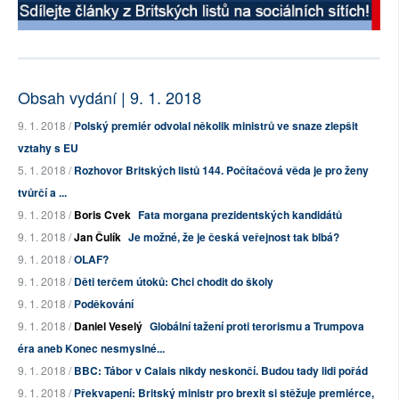
Obsah vydání | 9. 1. 2018
9. 1. 2018 /
Polský premiér odvolal několik ministrů ve snaze zlepšit
vztahy s EU
5. 1. 2018 /
Rozhovor Britských listů 144. Počítačová věda je pro ženy
tvůrčí a ...
9. 1. 2018 /
Boris Cvek
Fata morgana prezidentských kandidátů
9. 1. 2018 /
Jan Čulík
Je možné, že je česká veřejnost tak blbá?
9. 1. 2018 /
OLAF?
9. 1. 2018 /
Děti terčem útoků: Chci chodit do školy
9. 1. 2018 /
Poděkování
9. 1. 2018 /
Daniel Veselý
Globální tažení proti terorismu a Trumpova
éra aneb Konec nesmyslné...
9. 1. 2018 /
BBC: Tábor v Calais nikdy neskončí. Budou tady lidi pořád
9. 1. 2018 /
Překvapení: Britský ministr pro brexit si stěžuje premiérce,