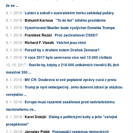
že se ...
9. 1. 2018 /
Luňáci a sokoli v australském horku zakládají požáry
9. 1. 2018 /
Bohumil Kartous
"To do list" silného prezidenta
9. 1. 2018 /
Vyšetřovatel Mueller bude vyslýchat Donalda Trumpa
9. 1. 2018 /
František Řezáč
Proč zachraňovat ČSSD?
9. 1. 2018 /
Richard F. Vlasák
Všichni jsou vinni
9. 1. 2018 /
Porazil by v druhém kolem Drahoš Zemana?
8. 1. 2018 /
V roce 2017 bylo usmrceno více než 15 000 civilistů
12. 10. 2017 /
Stačilo by, kdyby z 218 000 unikátních čtenářů BL jich
měsíčně 350 ...
8. 1. 2018 /
MV ČR: Doubrava si své poplašné zprávy cucá z prstu
8. 1. 2018 /
Trump je nyní nebezpečný. Jeho duševní zdraví je otázkou
veřejného ...
8. 1. 2018 /
Evropa musí razantně zasáhnout proti nativistickému
nacionalismu ve...
8. 1. 2018 /
Karel Dolejší
Dialog s politickými kulty a jeho "veřejná
prospěšnost"
7. 1. 2018 /
Jaroslav Polák
Postupující rasismus německých