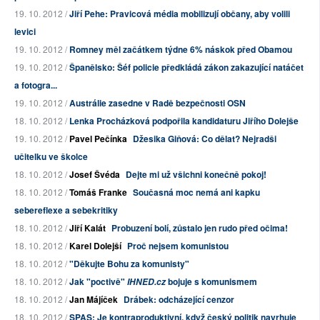
19. 10. 2012 /
Jiří Pehe: Pravicová média mobilizují občany, aby volili
levici
19. 10. 2012 /
Romney měl začátkem týdne 6% náskok před Obamou
19. 10. 2012 /
Španělsko: Šéf policie předkládá zákon zakazující natáčet
a fotogra...
19. 10. 2012 /
Austrálie zasedne v Radě bezpečnosti OSN
18. 10. 2012 /
Lenka Procházková podpořila kandidaturu Jiřího Dolejše
19. 10. 2012 /
Pavel Pečínka
Džesika Giňová: Co dělat? Nejradši
učitelku ve školce
18. 10. 2012 /
Josef Švéda
Dejte mi už všichni konečně pokoj!
18. 10. 2012 /
Tomáš Franke
Současná moc nemá ani kapku
sebereflexe a sebekritiky
18. 10. 2012 /
Jiří Kalát
Probuzení bolí, zůstalo jen rudo před očima!
18. 10. 2012 /
Karel Dolejší
Proč nejsem komunistou
18. 10. 2012 /
"Děkujte Bohu za komunisty"
18. 10. 2012 /
Jak "poctivě"
bojuje s komunismem
IHNED.cz
18. 10. 2012 /
Jan Májíček
Drábek: odcházející cenzor
18. 10. 2012 /
SPAS: Je kontraproduktivní, když český politik navrhuje