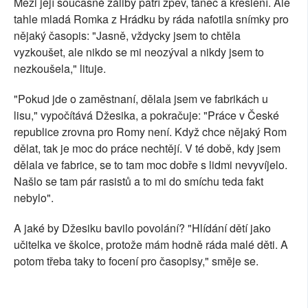
Mezi její současné záliby patří zpěv, tanec a kreslení. Ale
tahle mladá Romka z Hrádku by ráda nafotila snímky pro
nějaký časopis: "Jasně, vždycky jsem to chtěla
vyzkoušet, ale nikdo se mi neozýval a nikdy jsem to
nezkoušela," lituje.
"Pokud jde o zaměstnaní, dělala jsem ve fabrikách u
lisu," vypočítává Džesika, a pokračuje: "Práce v České
republice zrovna pro Romy není. Když chce nějaký Rom
dělat, tak je moc do práce nechtějí. V té době, kdy jsem
dělala ve fabrice, se to tam moc dobře s lidmi nevyvíjelo.
Našlo se tam pár rasistů a to mi do smíchu teda fakt
nebylo".
A jaké by Džesiku bavilo povolání? "Hlídání dětí jako
učitelka ve školce, protože mám hodně ráda malé děti. A
potom třeba taky to focení pro časopisy," směje se.