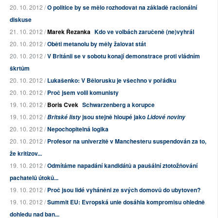
20. 10. 2012 /
O politice by se mělo rozhodovat na základě racionální
diskuse
21. 10. 2012 /
Marek Řezanka
Kdo ve volbách zaručeně (ne)vyhrál
20. 10. 2012 /
Oběti metanolu by měly žalovat stát
20. 10. 2012 /
V Británii se v sobotu konají demonstrace proti vládním
škrtům
20. 10. 2012 /
Lukašenko: V Bělorusku je všechno v pořádku
20. 10. 2012 /
Proč jsem volil komunisty
19. 10. 2012 /
Boris Cvek
Schwarzenberg a korupce
19. 10. 2012 /
jsou stejně hloupé jako
Britské listy
Lidové noviny
20. 10. 2012 /
Nepochopitelná logika
20. 10. 2012 /
Profesor na univerzitě v Manchesteru suspendován za to,
že kritizov...
19. 10. 2012 /
Odmítáme napadání kandidátů a paušální ztotožňování
pachatelů útoků...
19. 10. 2012 /
Proč jsou lidé vyháněni ze svých domovů do ubytoven?
19. 10. 2012 /
Summit EU: Evropská unie dosáhla kompromisu ohledně
dohledu nad ban...