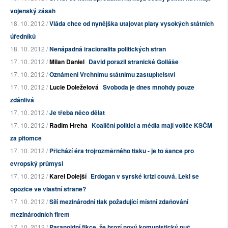
vojenský zásah
18. 10. 2012 /
Vláda chce od nynějška utajovat platy vysokých státních
úředníků
18. 10. 2012 /
Nenápadná iracionalita politických stran
17. 10. 2012 /
Milan Daniel
David porazil stranické Goliáše
17. 10. 2012 /
Oznámení Vrchnímu státnímu zastupitelství
17. 10. 2012 /
Lucie Doleželová
Svoboda je dnes mnohdy pouze
zdánlivá
17. 10. 2012 /
Je třeba něco dělat
17. 10. 2012 /
Radim Hreha
Koaliční politici a média mají voliče KSČM
za pitomce
17. 10. 2012 /
Přichází éra trojrozměrného tisku - je to šance pro
evropský průmysl
17. 10. 2012 /
Karel Dolejší
Erdogan v syrské krizi couvá. Lekl se
opozice ve vlastní straně?
17. 10. 2012 /
Sílí mezinárodní tlak požadující místní zdaňování
mezinárodních firem
17. 10. 2012 /
Paranoidní fikce, že hrozí nový komunistický puč