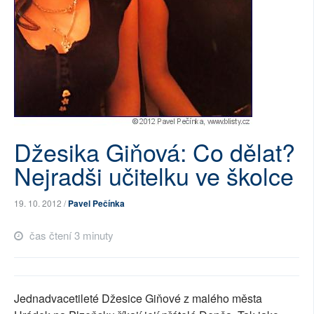
SOCIÁLNÍ SÍTĚ
RUBRIKY
PLNÁ VERZE STRÁNEK
Džesika Giňová: Co dělat?
Nejradši učitelku ve školce
19. 10. 2012 /
Pavel Pečínka
čas čtení 3 minuty
Jednadvacetileté Džesice Giňové z malého města