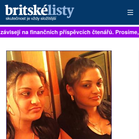
závisejí na finančních příspěvcích čtenářů. Prosíme, 
PŘIHLÁSIT
AKTUÁLNÍ VYDÁNÍ
ARCHIV
ROZHOVORY
TÉMATA
NEJČTENĚJŠÍ ZA 7 DNÍ
AUTOŘI
PŘÍSPĚVKY NA PROVOZ