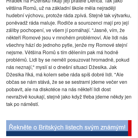
Hrádek na Plzeňsku říkají její přátelé Denča. Tak jako
většina Romů, už na základní škole měla nejraději
hudební výchovu, protože ráda zpívá. Stejně tak výtvarku,
poněvadž ráda maluje. Rodiče a sourozenci mají pro její
záliby pochopení, ve všem jí pomáhají. "Jasně, vím, že
někteří Romové jsou v mnohém problémoví. Ale lidi nás
všechny hází do jednoho pytle, jenže my Romové stejní
nejsme. Většina Romů s tím dělením pak má hodně
problémů. Lidi by se neměli posuzovat hromadně, pokud
nás neznají," myslí si o dnešní situaci Džesika. Jak
Džesika říká, má kolem sebe ráda spíš dobré lidi. "Ale
občas se nám stává, že se se sestrami jdeme večer ven
pobavit, ale na diskotéce na nás někteří lidi dost
nevraživě koukají, stejně jako když třeba jdeme někdy jen
tak po náměstí.