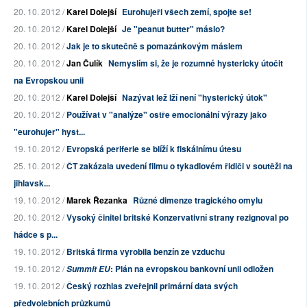
20. 10. 2012 /
Karel Dolejší
Eurohujeři všech zemí, spojte se!
20. 10. 2012 /
Karel Dolejší
Je "peanut butter" máslo?
20. 10. 2012 /
Jak je to skutečně s pomazánkovým máslem
20. 10. 2012 /
Jan Čulík
Nemyslím si, že je rozumné hystericky útočit
na Evropskou unii
20. 10. 2012 /
Karel Dolejší
Nazývat lež lží není "hysterický útok"
20. 10. 2012 /
Používat v "analýze" ostře emocionální výrazy jako
"eurohujer" hyst...
19. 10. 2012 /
Evropská periferie se blíží k fiskálnímu útesu
25. 10. 2012 /
ČT zakázala uvedení filmu o tykadlovém řidiči v soutěži na
jihlavsk...
19. 10. 2012 /
Marek Řezanka
Různé dimenze tragického omylu
20. 10. 2012 /
Vysoký činitel britské Konzervativní strany rezignoval po
hádce s p...
19. 10. 2012 /
Britská firma vyrobila benzín ze vzduchu
19. 10. 2012 /
: Plán na evropskou bankovní unii odložen
Summit EU
19. 10. 2012 /
Český rozhlas zveřejnil primární data svých
předvolebních průzkumů