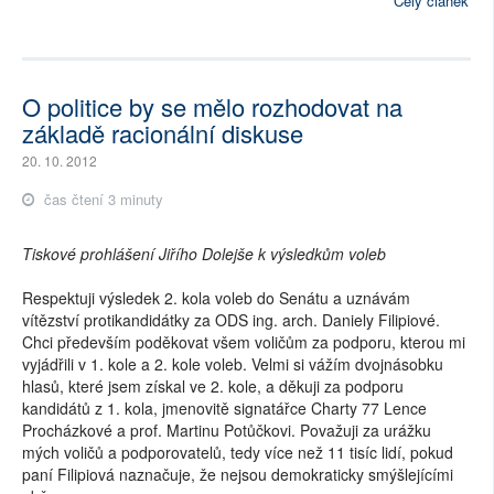
Celý článek
O politice by se mělo rozhodovat na
základě racionální diskuse
20. 10. 2012
čas čtení 3 minuty
Tiskové prohlášení Jiřího Dolejše k výsledkům voleb
Respektuji výsledek 2. kola voleb do Senátu a uznávám
vítězství protikandidátky za ODS ing. arch. Daniely Filipiové.
Chci především poděkovat všem voličům za podporu, kterou mi
vyjádřili v 1. kole a 2. kole voleb. Velmi si vážím dvojnásobku
hlasů, které jsem získal ve 2. kole, a děkuji za podporu
kandidátů z 1. kola, jmenovitě signatářce Charty 77 Lence
Procházkové a prof. Martinu Potůčkovi. Považuji za urážku
mých voličů a podporovatelů, tedy více než 11 tisíc lidí, pokud
paní Filipiová naznačuje, že nejsou demokraticky smýšlejícími