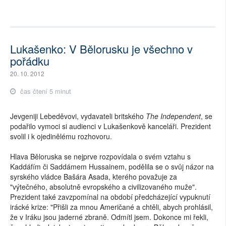
Lukašenko: V Bělorusku je všechno v
pořádku
20. 10. 2012
čas čtení 5 minut
Jevgeniji Lebeděvovi, vydavateli britského
The Independent
, se
podařilo vymoci si audienci v Lukašenkově kanceláři. Prezident
svolil i k ojedinělému rozhovoru.
Hlava Běloruska se nejprve rozpovídala o svém vztahu s
Kaddáfím či Saddámem Hussainem, podělila se o svůj názor na
syrského vládce Bašára Asada, kterého považuje za
"výtečného, absolutně evropského a civilizovaného muže".
Prezident také zavzpomínal na období předcházející vypuknutí
irácké krize: "Přišli za mnou Američané a chtěli, abych prohlásil,
že v Iráku jsou jaderné zbraně. Odmítl jsem. Dokonce mi řekli,