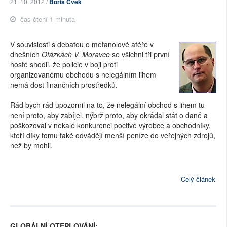
21. 10. 2012 /
Boris Cvek
čas čtení 1 minuta
V souvislosti s debatou o metanolové aféře v
dnešních
Otázkách V. Moravce
se všichni tři první
hosté shodli, že policie v boji proti
organizovanému obchodu s nelegálním lihem
nemá dost finančních prostředků.
Rád bych rád upozornil na to, že nelegální obchod s lihem tu
není proto, aby zabíjel, nýbrž proto, aby okrádal stát o daně a
poškozoval v nekalé konkurenci poctivé výrobce a obchodníky,
kteří díky tomu také odvádějí menší peníze do veřejných zdrojů,
než by mohli.
Celý článek
GLOBÁLNÍ OTEPLOVÁNÍ: