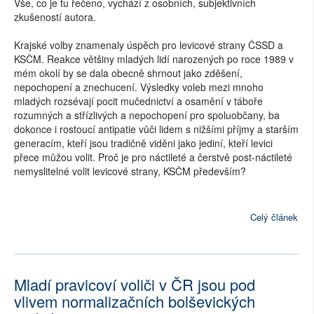
Vše, co je tu řečeno, vychází z osobních, subjektivních
zkušeností autora.
Krajské volby znamenaly úspěch pro levicové strany ČSSD a
KSČM. Reakce většiny mladých lidí narozených po roce 1989 v
mém okolí by se dala obecně shrnout jako zděšení,
nepochopení a znechucení. Výsledky voleb mezi mnoho
mladých rozsévají pocit mučednictví a osamění v táboře
rozumných a střízlivých a nepochopení pro spoluobčany, ba
dokonce i rostoucí antipatie vůči lidem s nižšími příjmy a starším
generacím, kteří jsou tradičně viděni jako jediní, kteří levici
přece můžou volit. Proč je pro náctileté a čerstvě post-náctileté
nemyslitelné volit levicové strany, KSČM především?
Celý článek
Mladí pravicoví voliči v ČR jsou pod
vlivem normalizačních bolševických