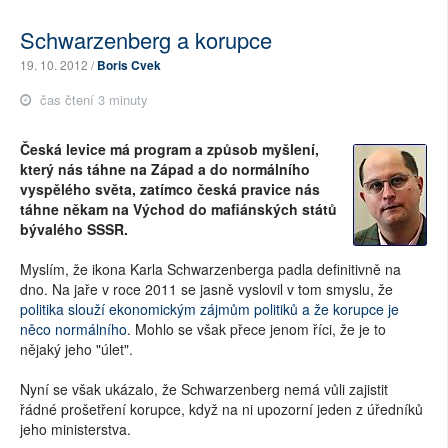
Schwarzenberg a korupce
19. 10. 2012 /
Boris Cvek
čas čtení 3 minuty
Česká levice má program a způsob myšlení,
který nás táhne na Západ a do normálního
vyspělého světa, zatímco česká pravice nás
táhne někam na Východ do mafiánských států
bývalého SSSR.
Myslím, že ikona Karla Schwarzenberga padla definitivně na
dno. Na jaře v roce 2011 se jasně vyslovil v tom smyslu, že
politika slouží ekonomickým zájmům politiků a že korupce je
něco normálního
. Mohlo se však přece jenom říci, že je to
nějaký jeho "úlet".
Nyní se však ukázalo, že Schwarzenberg nemá vůli zajistit
řádné prošetření korupce, když na ni upozorní jeden z úředníků
jeho ministerstva.