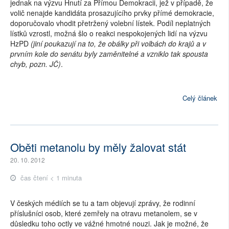
jednak na výzvu Hnutí za Přímou Demokracii, jež v případě, že
volič nenajde kandidáta prosazujícího prvky přímé demokracie,
doporučovalo vhodit přetržený volební lístek. Podíl neplatných
lístků vzrostl, možná šlo o reakci nespokojených lidí na výzvu
HzPD
(jiní poukazují na to, že obálky při volbách do krajů a v
prvním kole do senátu byly zaměnitelné a vzniklo tak spousta
chyb, pozn. JČ)
.
Celý článek
Oběti metanolu by měly žalovat stát
20. 10. 2012
čas čtení < 1 minuta
V českých médiích se tu a tam objevují zprávy, že rodinní
příslušníci osob, které zemřely na otravu metanolem, se v
důsledku toho octly ve vážné hmotné nouzi. Jak je možné, že