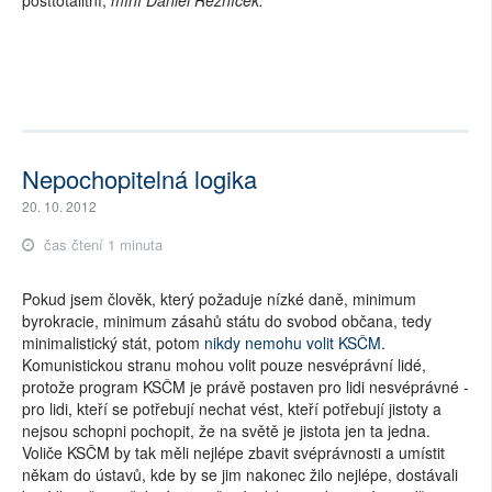
posttotalitní,
míní Daniel Řezníček.
Nepochopitelná logika
20. 10. 2012
čas čtení 1 minuta
Pokud jsem člověk, který požaduje nízké daně, minimum
byrokracie, minimum zásahů státu do svobod občana, tedy
minimalistický stát, potom
nikdy nemohu volit KSČM
.
Komunistickou stranu mohou volit pouze nesvéprávní lidé,
protože program KSČM je právě postaven pro lidi nesvéprávné -
pro lidi, kteří se potřebují nechat vést, kteří potřebují jistoty a
nejsou schopni pochopit, že na světě je jistota jen ta jedna.
Voliče KSČM by tak měli nejlépe zbavit svéprávnosti a umístit
někam do ústavů, kde by se jim nakonec žilo nejlépe, dostávali