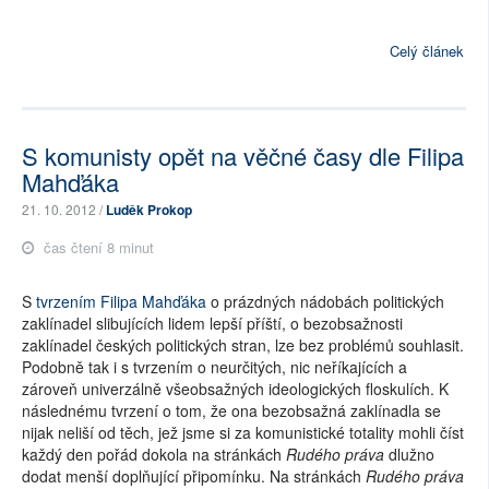
Celý článek
S komunisty opět na věčné časy dle Filipa
Mahďáka
21. 10. 2012 /
Luděk Prokop
čas čtení 8 minut
S
tvrzením Filipa Mahďáka
o prázdných nádobách politických
zaklínadel slibujících lidem lepší příští, o bezobsažnosti
zaklínadel českých politických stran, lze bez problémů souhlasit.
Podobně tak i s tvrzením o neurčitých, nic neříkajících a
zároveň univerzálně všeobsažných ideologických floskulích. K
následnému tvrzení o tom, že ona bezobsažná zaklínadla se
nijak neliší od těch, jež jsme si za komunistické totality mohli číst
každý den pořád dokola na stránkách
Rudého práva
dlužno
dodat menší doplňující připomínku. Na stránkách
Rudého práva