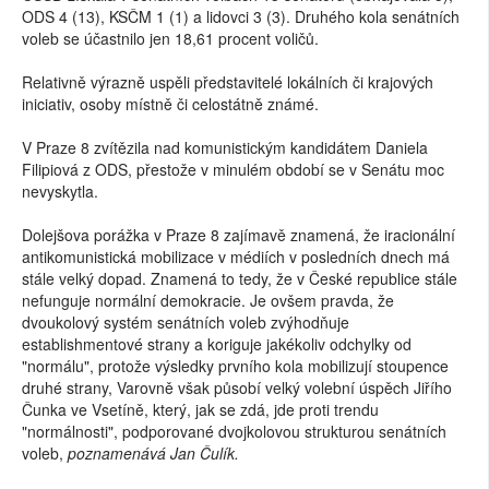
ODS 4 (13), KSČM 1 (1) a lidovci 3 (3). Druhého kola senátních
voleb se účastnilo jen 18,61 procent voličů.
Relativně výrazně uspěli představitelé lokálních či krajových
iniciativ, osoby místně či celostátně známé.
V Praze 8 zvítězila nad komunistickým kandidátem Daniela
Filipiová z ODS, přestože v minulém období se v Senátu moc
nevyskytla.
Dolejšova porážka v Praze 8 zajímavě znamená, že iracionální
antikomunistická mobilizace v médiích v posledních dnech má
stále velký dopad. Znamená to tedy, že v České republice stále
nefunguje normální demokracie. Je ovšem pravda, že
dvoukolový systém senátních voleb zvýhodňuje
establishmentové strany a koriguje jakékoliv odchylky od
"normálu", protože výsledky prvního kola mobilizují stoupence
druhé strany, Varovně však působí velký volební úspěch Jiřího
Čunka ve Vsetíně, který, jak se zdá, jde proti trendu
"normálnosti", podporované dvojkolovou strukturou senátních
voleb,
poznamenává Jan Čulík.