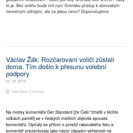
to je. Bez sněhu bude mít nyní Grónsko přístup k obrovským
nerostným zdrojům, ale za jakou cenu? Doporučujeme.
Václav Žák: Rozčarovaní voliči zůstali
doma. Tím došlo k přesunu volební
podpory
21. 10. 2012
čas čtení 3 minuty
Na motivy komentáře Der Standard [že Češi "ztratili v těchto
volbách paměť] se v českých médiích objevila spousta
komentářů. Opíraly se přitom o prestiž rakouského listu a
komentář prezentovaly jako názor západní veřejnosti na