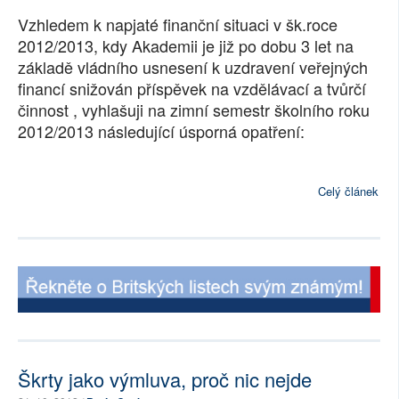
Vzhledem k napjaté finanční situaci v šk.roce
SOCIÁLNÍ SÍTĚ
2012/2013, kdy Akademii je již po dobu 3 let na
RUBRIKY
základě vládního usnesení k uzdravení veřejných
financí snižován příspěvek na vzdělávací a tvůrčí
PLNÁ VERZE STRÁNEK
činnost , vyhlašuji na zimní semestr školního roku
2012/2013 následující úsporná opatření:
Celý článek
Škrty jako výmluva, proč nic nejde