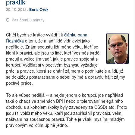
praktik
20. 10. 2012 /
Boris Cvek
čas čtení 3 minuty
Chtěl bych se krátce vyjádřit k
článku pana
Řezníčka
o tom, že mladí lidé vidí levici jako
nepřítele. Znám spoustu lidí mého věku, kteří se
kloní k pravici, ale jsou to lidé, kteří vesměs tvrdě
pracují a velice jim vadí, jak je pravice spojená s
korupcí. Vydělat si v poctivém byznysu vyžaduje
práci a pravice, která se ohání zájmem o podnikatele a lidi, již
se dokážou postarat sami o sebe, by měla opravdu hájit zájmy
poctivé práce.
To ale vůbec nedělá -- a nejde jenom o korupci, jde například
také o chaos ve změnách DPH nebo o tolerování nelegálního
obchodu s alkoholem (kolky byly zavedeny za ČSSD) atd. Proto
jsou i ti voliči mého věku, kteří jsou zapřísáhlí pravičáci, velmi
naštvaní na současnou pravici. Tohle je však, myslím, mladým
pravicovým voličům úplně jedno.