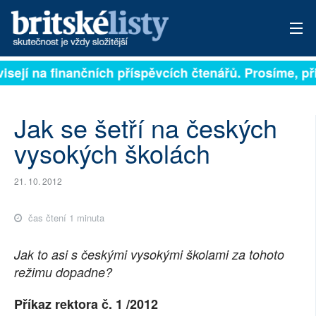
sejí na finančních příspěvcích čtenářů. Prosíme, přisp
PŘIHLÁSIT
AKTUÁLNÍ VYDÁNÍ
Jak se šetří na českých
ARCHIV
vysokých školách
ROZHOVORY
21. 10. 2012
TÉMATA
čas čtení 1 minuta
NEJČTENĚJŠÍ ZA 7 DNÍ
Jak to asi s českými vysokými školami za tohoto
AUTOŘI
režimu dopadne?
PŘÍSPĚVKY NA PROVOZ
Příkaz rektora č. 1 /2012