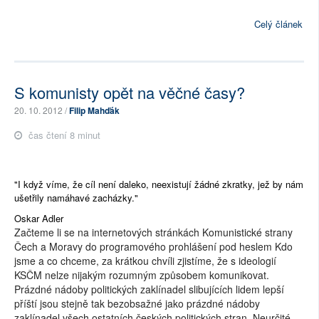
Celý článek
S komunisty opět na věčné časy?
20. 10. 2012 /
Filip Mahďák
čas čtení 8 minut
"I když víme, že cíl není daleko, neexistují žádné zkratky, jež by nám
ušetřily namáhavé zacházky."
Oskar Adler
Začteme li se na internetových stránkách Komunistické strany
Čech a Moravy do programového prohlášení pod heslem Kdo
jsme a co chceme, za krátkou chvíli zjistíme, že s ideologií
KSČM nelze nijakým rozumným způsobem komunikovat.
Prázdné nádoby politických zaklínadel slibujících lidem lepší
příští jsou stejně tak bezobsažné jako prázdné nádoby
zaklínadel všech ostatních českých politických stran. Neurčité,