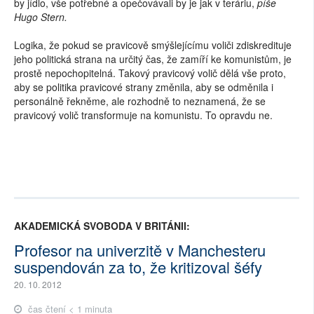
by jídlo, vše potřebné a opečovávali by je jak v teráriu,
píše
Hugo Stern.
Logika, že pokud se pravicově smýšlejícímu voliči zdiskredituje
jeho politická strana na určitý čas, že zamíří ke komunistům, je
prostě nepochopitelná. Takový pravicový volič dělá vše proto,
aby se politika pravicové strany změnila, aby se odměnila i
personálně řekněme, ale rozhodně to neznamená, že se
pravicový volič transformuje na komunistu. To opravdu ne.
AKADEMICKÁ SVOBODA V BRITÁNII:
Profesor na univerzitě v Manchesteru
suspendován za to, že kritizoval šéfy
20. 10. 2012
čas čtení < 1 minuta