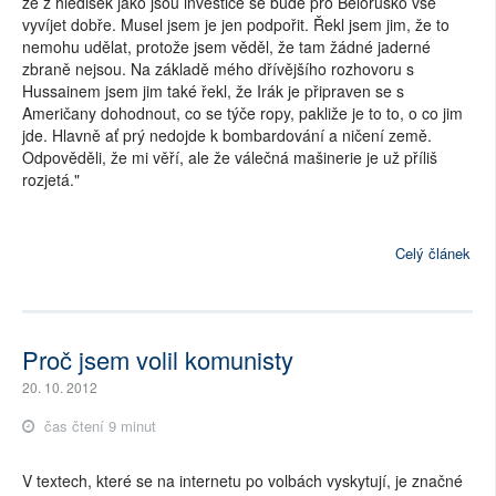
že z hledisek jako jsou investice se bude pro Bělorusko vše
vyvíjet dobře. Musel jsem je jen podpořit. Řekl jsem jim, že to
nemohu udělat, protože jsem věděl, že tam žádné jaderné
zbraně nejsou. Na základě mého dřívějšího rozhovoru s
Hussainem jsem jim také řekl, že Irák je připraven se s
Američany dohodnout, co se týče ropy, pakliže je to to, o co jim
jde. Hlavně ať prý nedojde k bombardování a ničení země.
Odpověděli, že mi věří, ale že válečná mašinerie je už příliš
rozjetá."
Celý článek
Proč jsem volil komunisty
20. 10. 2012
čas čtení 9 minut
V textech, které se na internetu po volbách vyskytují, je značné