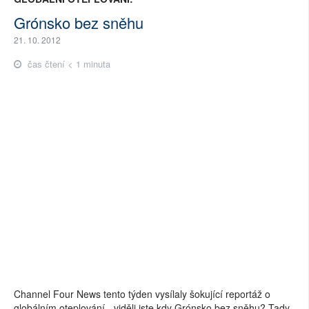
Grónsko bez sněhu
21. 10. 2012
čas čtení < 1 minuta
Channel Four News tento týden vysílaly šokující reportáž o
globálním oteplování - viděli jste kdy Grónsko bez sněhu? Tady