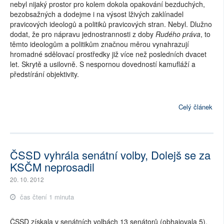
nebyl nijaký prostor pro kolem dokola opakování bezduchých,
bezobsažných a dodejme i na výsost lživých zaklínadel
pravicových ideologů a politiků pravicových stran. Nebyl. Dlužno
dodat, že pro nápravu jednostrannosti z doby
Rudého práva
, to
těmto ideologům a politikům značnou měrou vynahrazují
hromadné sdělovací prostředky již více než posledních dvacet
let. Skrytě a usilovně. S nespornou dovedností kamufláží a
předstírání objektivity.
Celý článek
ČSSD vyhrála senátní volby, Dolejš se za
KSČM neprosadil
20. 10. 2012
čas čtení 1 minuta
ČSSD získala v senátních volbách 13 senátorů (obhajovala 5),