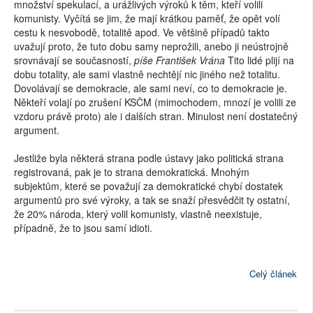
množství spekulací, a urážlivých výroků k těm, kteří volili
komunisty. Vyčítá se jim, že mají krátkou paměť, že opět volí
cestu k nesvobodě, totalitě apod. Ve většině případů takto
uvažují proto, že tuto dobu samy neprožili, anebo ji neústrojně
srovnávají se současností,
píše František Vrána
Tito lidé plijí na
dobu totality, ale sami vlastně nechtějí nic jiného než totalitu.
Dovolávají se demokracie, ale sami neví, co to demokracie je.
Někteří volají po zrušení KSČM (mimochodem, mnozí je volili ze
vzdoru právě proto) ale i dalších stran. Minulost není dostatečný
argument.
Jestliže byla některá strana podle ústavy jako politická strana
registrovaná, pak je to strana demokratická. Mnohým
subjektům, které se považují za demokratické chybí dostatek
argumentů pro své výroky, a tak se snaží přesvědčit ty ostatní,
že 20% národa, který volil komunisty, vlastně neexistuje,
případně, že to jsou samí idioti.
Celý článek