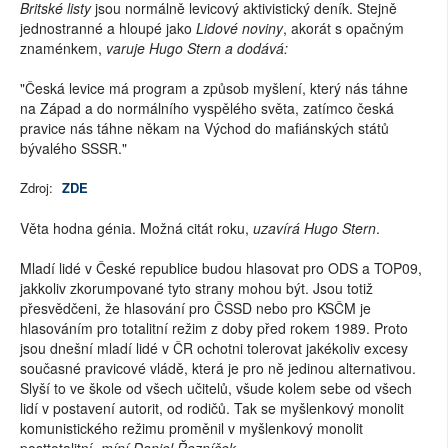
Britské listy
jsou normálně levicový aktivistický deník. Stejně
jednostranné a hloupé jako
Lidové noviny
, akorát s opačným
znaménkem,
varuje Hugo Stern a dodává:
"Česká levice má program a způsob myšlení, který nás táhne
na Západ a do normálního vyspělého světa, zatímco česká
pravice nás táhne někam na Východ do mafiánských států
bývalého SSSR."
Zdroj:
ZDE
Věta hodna génia. Možná citát roku,
uzavírá Hugo Stern
.
Mladí lidé v České republice budou hlasovat pro ODS a TOP09,
jakkoliv zkorumpované tyto strany mohou být. Jsou totiž
přesvědčeni, že hlasování pro ČSSD nebo pro KSČM je
hlasováním pro totalitní režim z doby před rokem 1989. Proto
jsou dnešní mladí lidé v ČR ochotni tolerovat jakékoliv excesy
současné pravicové vládě, která je pro ně jedinou alternativou.
Slyší to ve škole od všech učitelů, všude kolem sebe od všech
lidí v postavení autorit, od rodičů. Tak se myšlenkový monolit
komunistického režimu proměnil v myšlenkový monolit