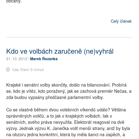
občany.
Celý článek
Kdo ve volbách zaručeně (ne)vyhrál
21. 10. 2012 /
Marek Řezanka
čas čtení 9 minut
Krajské i senátní volby skončily, došlo na bilancování. Probírá
se, kdo je vítěz, kdo poražený, jak se zachová premiér Nečas, a
zda budou vypsány předčasné parlamentní volby.
Co se vlastně během dvou volebních víkendů událo? Většina
oprávněných voličů, a to jak v krajských volbách, tak v
senátních, svého práva nevyužila. Elektorát reagoval na dvě
výzvy. Jednak výzvu K. Janečka volit menší strany, aniž by byla
na obzoru jedna konkrétní, která by měla šanci na úspěch, a