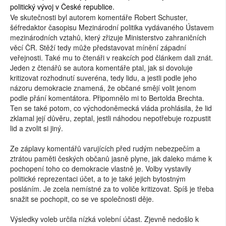
politický vývoj v České republice.
Ve skutečnosti byl autorem komentáře Robert Schuster,
šéfredaktor časopisu Mezinárodní politika vydávaného Ústavem
mezinárodních vztahů, který zřizuje Ministerstvo zahraničních
věcí ČR. Stěží tedy může představovat mínění západní
veřejnosti. Také mu to čtenáři v reakcích pod článkem dali znát.
Jeden z čtenářů se autora komentáře ptal, jak si dovoluje
kritizovat rozhodnutí suveréna, tedy lidu, a jestli podle jeho
názoru demokracie znamená, že občané smějí volit jenom
podle přání komentátora. Připomnělo mi to Bertolda Brechta.
Ten se také potom, co východoněmecká vláda prohlásila, že lid
zklamal její důvěru, zeptal, jestli náhodou nepotřebuje rozpustit
lid a zvolit si jiný.
Ze záplavy komentářů varujících před rudým nebezpečím a
ztrátou paměti českých občanů jasně plyne, jak daleko máme k
pochopení toho co demokracie vlastně je. Volby vystavily
politické reprezentaci účet, a to je také jejich bytostným
posláním. Je zcela nemístné za to voliče kritizovat. Spíš je třeba
snažit se pochopit, co se ve společnosti děje.
Výsledky voleb určila nízká volební účast. Zjevně nedošlo k