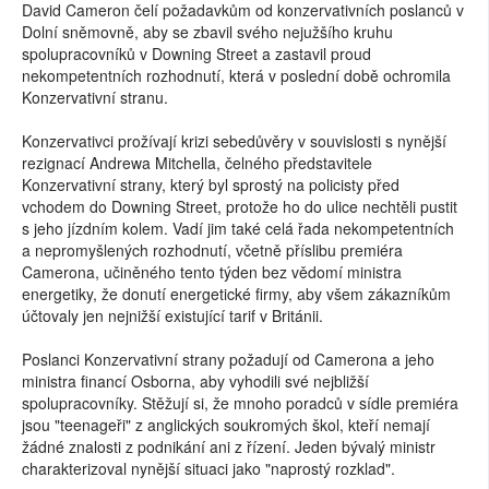
David Cameron čelí požadavkům od konzervativních poslanců v
Dolní sněmovně, aby se zbavil svého nejužšího kruhu
spolupracovníků v Downing Street a zastavil proud
nekompetentních rozhodnutí, která v poslední době ochromila
Konzervativní stranu.
Konzervativci prožívají krizi sebedůvěry v souvislosti s nynější
rezignací Andrewa Mitchella, čelného představitele
Konzervativní strany, který byl sprostý na policisty před
vchodem do Downing Street, protože ho do ulice nechtěli pustit
s jeho jízdním kolem. Vadí jim také celá řada nekompetentních
a nepromyšlených rozhodnutí, včetně příslibu premiéra
Camerona, učiněného tento týden bez vědomí ministra
energetiky, že donutí energetické firmy, aby všem zákazníkům
účtovaly jen nejnižší existující tarif v Británii.
Poslanci Konzervativní strany požadují od Camerona a jeho
ministra financí Osborna, aby vyhodili své nejbližší
spolupracovníky. Stěžují si, že mnoho poradců v sídle premiéra
jsou "teenageři" z anglických soukromých škol, kteří nemají
žádné znalosti z podnikání ani z řízení. Jeden bývalý ministr
charakterizoval nynější situaci jako "naprostý rozklad".