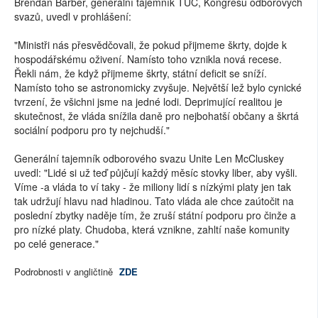
Brendan Barber, generální tajemník TUC, Kongresu odborových
svazů, uvedl v prohlášení:
"Ministři nás přesvědčovali, že pokud přijmeme škrty, dojde k
hospodářskému oživení. Namísto toho vznikla nová recese.
Řekli nám, že když přijmeme škrty, státní deficit se sníží.
Namísto toho se astronomicky zvyšuje. Největší lež bylo cynické
tvrzení, že všichni jsme na jedné lodi. Deprimující realitou je
skutečnost, že vláda snížila daně pro nejbohatší občany a škrtá
sociální podporu pro ty nejchudší."
Generální tajemník odborového svazu Unite Len McCluskey
uvedl: "Lidé si už teď půjčují každý měsíc stovky liber, aby vyšli.
Víme -a vláda to ví taky - že miliony lidí s nízkými platy jen tak
tak udržují hlavu nad hladinou. Tato vláda ale chce zaútočit na
poslední zbytky naděje tím, že zruší státní podporu pro činže a
pro nízké platy. Chudoba, která vznikne, zahltí naše komunity
po celé generace."
Podrobnosti v angličtině
ZDE