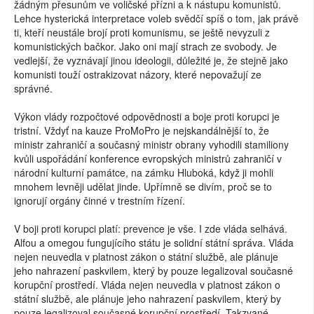
žádným přesunům ve voličské přízni a k nástupu komunistů.
Lehce hysterická interpretace voleb svědčí spíš o tom, jak právě
ti, kteří neustále brojí proti komunismu, se ještě nevyzuli z
komunistických bačkor. Jako oni mají strach ze svobody. Je
vedlejší, že vyznávají jinou ideologii, důležité je, že stejně jako
komunisti touží ostrakizovat názory, které nepovažují ze
správné.
Výkon vlády rozpočtové odpovědnosti a boje proti korupci je
tristní. Vždyť na kauze ProMoPro je nejskandálnější to, že
ministr zahraničí a současný ministr obrany vyhodili stamiliony
kvůli uspořádání konference evropských ministrů zahraničí v
národní kulturní památce, na zámku Hluboká, když ji mohli
mnohem levněji udělat jinde. Upřímně se divím, proč se to
ignorují orgány činné v trestním řízení.
V boji proti korupci platí: prevence je vše. I zde vláda selhává.
Alfou a omegou fungujícího státu je solidní státní správa. Vláda
nejen neuvedla v platnost zákon o státní službě, ale plánuje
jeho nahrazení paskvilem, který by pouze legalizoval současné
korupční prostředí. Vláda nejen neuvedla v platnost zákon o
státní službě, ale plánuje jeho nahrazení paskvilem, který by
pouze legalizoval současné korupční prostředí. Takzvané