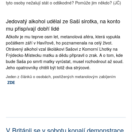
tyto osoby nežalují stát o odškodné? Pomůže jim někdo? (JČ)
Jedovatý alkohol udělal ze Saši sirotka, na konto
mu přispívají dobří lidé
Ačkoliv je mu teprve osm let, metanolová aféra, která vypukla
počátkem září v Havířově, ho poznamenala na celý život.
Otrávený alkohol vzal školákovi Sašovi z Komorní Lhotky na
Frýdecko-Místecku matku a dědu připravil o zrak. A o tom, kde
bude Saša po smrti matky vyrůstat, musel rozhodnout až soud.
Jeho opatrovníky chtěli být totiž dva strýcové.
Jeden z článků o osobách, postižených metanolovým zabíjením
ZDE
V Británii se v sobotu konají demonstrace