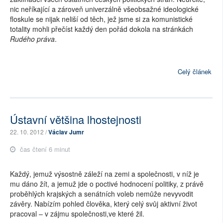
nic neříkající a zároveň univerzálně všeobsažné ideologické
floskule se nijak neliší od těch, jež jsme si za komunistické
totality mohli přečíst každý den pořád dokola na stránkách
Rudého práva
.
Celý článek
Ústavní většina lhostejnosti
22. 10. 2012 /
Václav Jumr
čas čtení 6 minut
Každý, jemuž výsostně záleží na zemi a společnosti, v níž je
mu dáno žít, a jemuž jde o poctivé hodnocení politiky, z právě
proběhlých krajských a senátních voleb nemůže nevyvodit
závěry. Nabízím pohled člověka, který celý svůj aktivní život
pracoval – v zájmu společnosti,ve které žil.