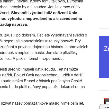
a nikomu nevadí. Kdyby tomu tak bylo, Evropská
obce, nebylo by ani soudce. Jenže v roce 2006
ížnost.
Slovenští výrobci totiž nařízení Unie
vněnou výhodu z nepovoleného ale zavedeného
žádají nápravu.
ou zkusili po dobrém. Pětileté vyjednávání svědčí o
ši nejednali s bruselskými inkousty poctivě. Prý
označení a povídali dojemnou historku o obrovských
nádobek s nápisem máslo. Jen staré piksličky
eme... A pak si nemohli vzpomenout.
selští úředníci museli dát k soudu. Ten nemůže
 nařídí. Pokud Češi neposlechnou, udělí v další
ou bude srážet Brusel z částek posílaných České
centa bude platit daňový poplatník, dokud si doma
užívat název pomazánkové máslo, víme osm let.