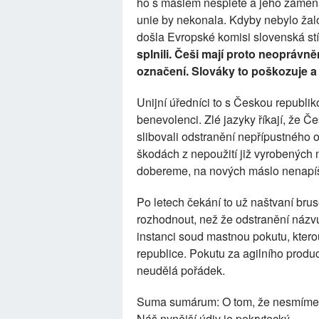
ho s máslem nesplete a jeho záměn
unie by nekonala. Kdyby nebylo žal
došla Evropské komisi slovenská st
splnili. Češi mají proto neoprá
označení. Slováky to poškozuje a 
Unijní úředníci to s Českou republik
benevolenci. Zlé jazyky říkají, že Če
slibovali odstranění nepřípustného 
škodách z nepoužití již vyrobených 
dobereme, na nových máslo nenapíš
Po letech čekání to už naštvaní bru
rozhodnout, než že odstranění názvu
instanci soud mastnou pokutu, kter
republice. Pokutu za agilního produ
neudělá pořádek.
Suma sumárum: O tom, že nesmíme 
Náš nynější údiv je pokrytecký.