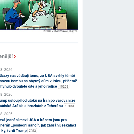
enější
 8. 2026
kazy nasvědčují tomu, že USA svrhly téměř
novou bombu na obytný dům v Íránu, přičemž
hynulo dvouleté dítě a jeho rodiče
10203
 8. 2026
ump ustoupil od útoků na Írán po varování ze
aúdské Arábie a hrozbách z Teheránu
10153
 8. 2026
vá jednání mezi USA a Íránem jsou pro
herán „poslední šancí“, jak zabránit eskalaci
lky, tvrdí Trump
7253