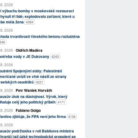
 8. 2026
ři výbuchu bomby v moskevské restauraci
hynuli tři lidé; explodovalo zařízení, které u
ebe měla žena
4384
 8. 2026
hada trvanlivosti římského betonu rozluštěna
346
 8. 2026
Oldřich Maděra
potřeba vody v JE Dukovany
4243
 8. 2026
uštěni Spojenými státy: Palestinští
eričané uvízli ve vlně násilí ze strany
zraelských osadníků
4221
 8. 2026
Petr Waniek Horváth
ausův útok na důstojnost. Výrok, který
haluje celý jeho politický příběh
4171
 8. 2026
Fabiano Golgo
fantino zjišťuje, že FIFA není jeho firma
4136
 8. 2026
ausův podržtaška v roli Babišova ministra
hraničí tají úzké technologické propojení se