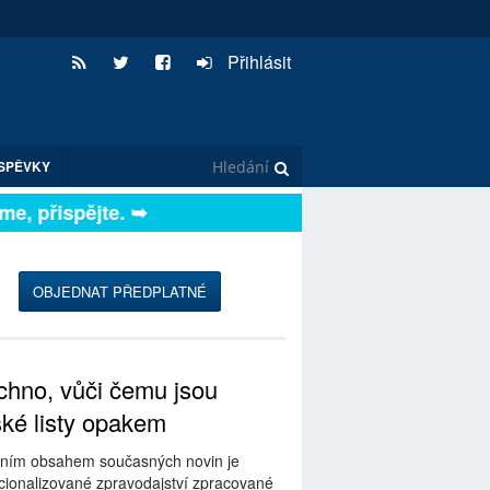
Přihlásit
SPĚVKY
, přispějte. ➥
OBJEDNAT PŘEDPLATNÉ
hno, vůči čemu jsou
ské listy opakem
ním obsahem současných novin je
ionalizované zpravodajství zpracované