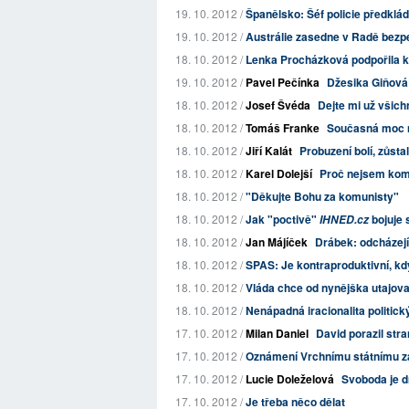
19. 10. 2012 /
Španělsko: Šéf policie předkládá
19. 10. 2012 /
Austrálie zasedne v Radě bez
18. 10. 2012 /
Lenka Procházková podpořila ka
19. 10. 2012 /
Pavel Pečínka
Džesika Giňová:
18. 10. 2012 /
Josef Švéda
Dejte mi už všich
18. 10. 2012 /
Tomáš Franke
Současná moc n
18. 10. 2012 /
Jiří Kalát
Probuzení bolí, zůsta
18. 10. 2012 /
Karel Dolejší
Proč nejsem kom
18. 10. 2012 /
"Děkujte Bohu za komunisty"
18. 10. 2012 /
Jak "poctivě"
bojuje
IHNED.cz
18. 10. 2012 /
Jan Májíček
Drábek: odcházejí
18. 10. 2012 /
SPAS: Je kontraproduktivní, kd
18. 10. 2012 /
Vláda chce od nynějška utajova
18. 10. 2012 /
Nenápadná iracionalita politick
17. 10. 2012 /
Milan Daniel
David porazil str
17. 10. 2012 /
Oznámení Vrchnímu státnímu za
17. 10. 2012 /
Lucie Doleželová
Svoboda je 
17. 10. 2012 /
Je třeba něco dělat