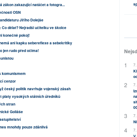
s
 zákon zakazující natáčet a fotogra...
pečnosti OSN
ndidaturu Jiřího Dolejše
 Co dělat? Nejradši učitelku ve školce
ni konečně pokoj!
emá ani kapku sebereflexe a sebekritiky
Nejsd
lo jen rudo před očima!
unistou
7.
Kl
 s komunismem
od
cí cenzor
7.
yž český politik navrhuje vojenský zásah
Iz
na
t platy vysokých státních úředníků
si
ých stran
0
anické Goliáše
7.
stupitelství
Ni
dnes mnohdy pouze zdánlivá
7.
V