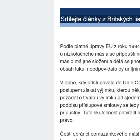
Podle platné úpravy EU z roku 199
u nízkotučného másla se připouští
máslo má jiné složení a dělá se jino
obsah tuku, neodpovídalo by unijní
V době, kdy přistupovala do Unie 
postupem získat výjimku, kterou něk
požádat o trvalou výjimku při sjed
podpisu přístupové smlouvy se tedy
přípustný. Tuto skutečnost potvrdil
právo.
Čeští obránci pomazánkového másla 