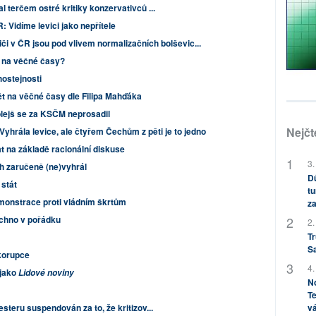
 terčem ostré kritiky konzervativců ...
R: Vidíme levici jako nepřítele
iči v ČR jsou pod vlivem normalizačních bolševic...
 na věčné časy?
hostejnosti
t na věčné časy dle Filipa Mahďáka
olejš se za KSČM neprosadil
Nejčt
Vyhrála levice, ale čtyřem Čechům z pěti je to jedno
t na základě racionální diskuse
3.
h zaručeně (ne)vyhrál
Dů
 stát
tu
emonstrace proti vládním škrtům
za
chno v pořádku
2.
Tr
S
korupce
4.
 jako
Lidové noviny
No
Te
vá
steru suspendován za to, že kritizov...