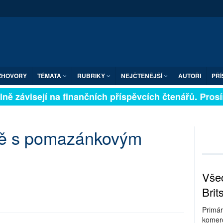
ZHOVORY
TÉMATA
RUBRIKY
NEJČTENĚJŠÍ
AUTOŘI
PŘÍ
ně závisejí na finančních příspěvcích čtenářů. Prosíme
čně s pomazánkovým
Všec
Brit
Primár
komerc