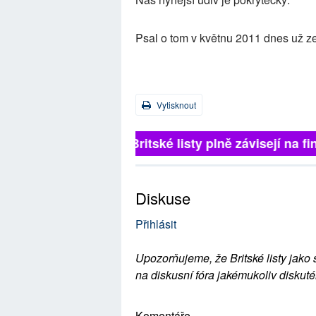
Psal o tom v květnu 2011 dnes už ze
Vytisknout
Britské listy plně závisejí na f
Diskuse
Přihlásit
Upozorňujeme, že Britské listy jako 
na diskusní fóra jakémukoliv diskuté
Komentáře