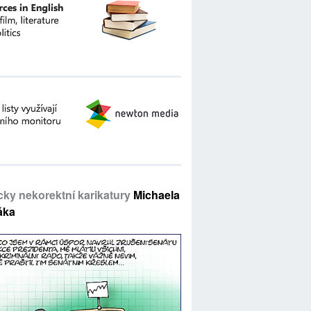
icky nekorektní karikatury
Michaela
áka