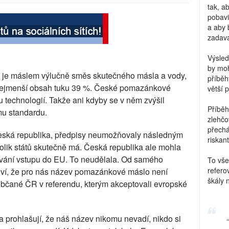
tak, a
pobavi
a aby 
zadava
Výsled
by moh
4 je máslem výlučně směs skutečného másla a vody,
příběh
 nejmenší obsah tuku 39 %. České pomazánkové
větší 
u technologií. Takže ani kdyby se v něm zvýšil
Příběh
mu standardu.
zlehčo
přechá
Česká republika, předpisy neumožňovaly následným
riskant
olik států skutečně má. Česká republika ale mohla
návání vstupu do EU. To neudělala. Od samého
To vše
refero
 ví, že pro nás název pomazánkové máslo není
škály 
i občané ČR v referendu, kterým akceptovali evropské
prohlašují, že náš název nikomu nevadí, nikdo si