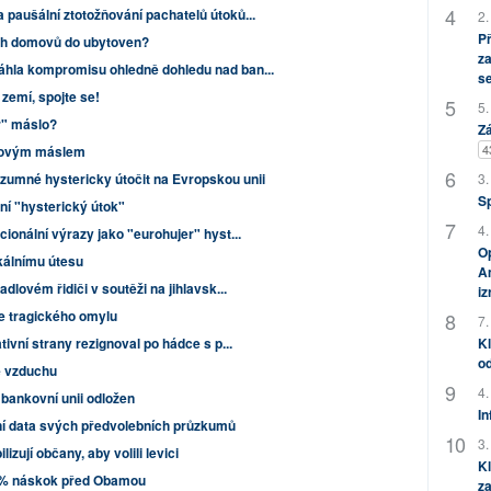
paušální ztotožňování pachatelů útoků...
2.
P
ých domovů do ubytoven?
za
hla kompromisu ohledně dohledu nad ban...
s
zemí, spojte se!
5.
r" máslo?
Zá
4
nkovým máslem
3.
ozumné hystericky útočit na Evropskou unii
S
ení "hysterický útok"
4.
ionální výrazy jako "eurohujer" hyst...
Op
skálnímu útesu
Am
dlovém řidiči v soutěži na jihlavsk...
i
 tragického omylu
7.
Kl
ivní strany rezignoval po hádce s p...
od
ze vzduchu
4.
 bankovní unii odložen
In
rní data svých předvolebních průzkumů
3.
izují občany, aby volili levici
Kl
6% náskok před Obamou
za