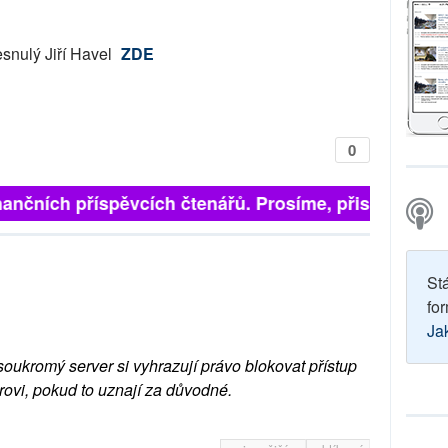
snulý Jiří Havel
ZDE
0
inančních příspěvcích čtenářů. Prosíme, přispějte. ➥
St
for
Ja
soukromý server si vyhrazují právo blokovat přístup
rovi, pokud to uznají za důvodné.