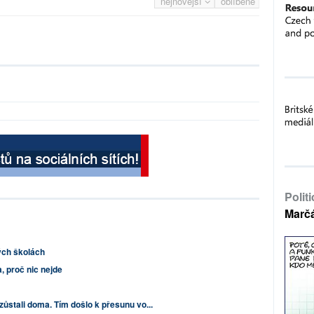
nejnovější
oblíbené
Polit
Marč
ých školách
, proč nic nejde
zůstali doma. Tím došlo k přesunu vo...