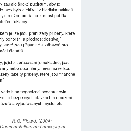
by zaujalo široké publikum, aby je
lo, aby bylo efektivní z hlediska nákladů
bylo možno prodat pozornost publika
telům reklamy.
kem je, že jsou přehlíženy příběhy, které
ly pohoršit, a přednost dostávají
y, které jsou přijatelné a zábavné pro
počet čtenářů.
y, jejichž zpracování je nákladné, jsou
vány nebo opomíjeny, nevšímavě jsou
zeny také ty příběhy, které jsou finančně
ní.
 vede k homogenizaci obsahu novin, k
vání o bezpečných otázkách a omezení
názorů a vyjadřovaných myšlenek.
R.G. Picard, (2004)
“Commercialism and newspaper