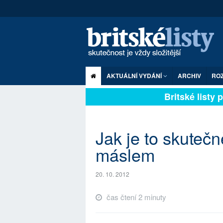
AKTUÁLNÍ VYDÁNÍ
ARCHIV
RO
Britské listy pl
Jak je to skute
máslem
20. 10. 2012
čas čtení 2 minuty