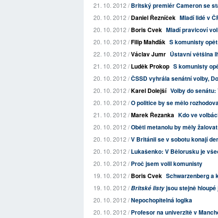
21. 10. 2012 /
Britský premiér Cameron se stal
20. 10. 2012 /
Daniel Řezníček
Mladí lidé v Č
20. 10. 2012 /
Boris Cvek
Mladí pravicoví vol
20. 10. 2012 /
Filip Mahďák
S komunisty opět
22. 10. 2012 /
Václav Jumr
Ústavní většina l
21. 10. 2012 /
Luděk Prokop
S komunisty opě
20. 10. 2012 /
ČSSD vyhrála senátní volby, D
20. 10. 2012 /
Karel Dolejší
Volby do senátu: 
20. 10. 2012 /
O politice by se mělo rozhodova
21. 10. 2012 /
Marek Řezanka
Kdo ve volbác
20. 10. 2012 /
Oběti metanolu by měly žalovat
20. 10. 2012 /
V Británii se v sobotu konají d
20. 10. 2012 /
Lukašenko: V Bělorusku je vše
20. 10. 2012 /
Proč jsem volil komunisty
19. 10. 2012 /
Boris Cvek
Schwarzenberg a 
19. 10. 2012 /
jsou stejně hloupé
Britské listy
20. 10. 2012 /
Nepochopitelná logika
20. 10. 2012 /
Profesor na univerzitě v Manche