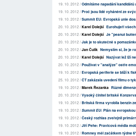
19. 10. 2012 /
Odmítáme napadání kandidátů a 
19. 10. 2012 /
Proč jsou lidé vyháněni ze sv
19. 10. 2012 /
Summit EU: Evropská unie dosá
20. 10. 2012 /
Karel Dolejší
Eurohujeři všech 
20. 10. 2012 /
Karel Dolejší
Je "peanut butte
20. 10. 2012 /
Jak je to skutečně s pomazá
20. 10. 2012 /
Jan Čulík
Nemyslím si, že je r
20. 10. 2012 /
Karel Dolejší
Nazývat lež lží n
20. 10. 2012 /
Používat v "analýze" ostře emoc
19. 10. 2012 /
Evropská periferie se blíží k fi
25. 10. 2012 /
ČT zakázala uvedení filmu o tyka
19. 10. 2012 /
Marek Řezanka
Různé dimenze
20. 10. 2012 /
Vysoký činitel britské Konzervat
19. 10. 2012 /
Britská firma vyrobila benzín 
19. 10. 2012 /
: Plán na evropskou
Summit EU
19. 10. 2012 /
Český rozhlas zveřejnil primá
19. 10. 2012 /
Jiří Pehe: Pravicová média mobil
19. 10. 2012 /
Romney měl začátkem týdne 