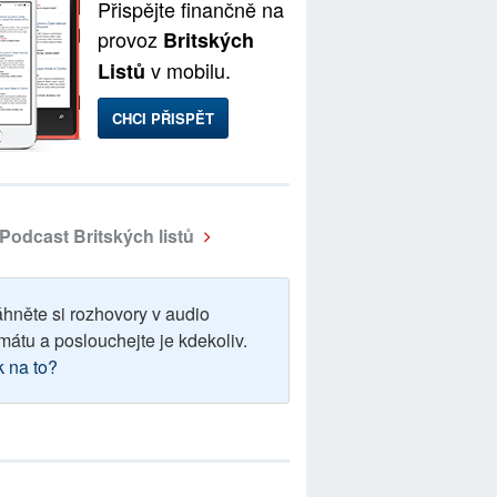
Přispějte finančně na
provoz
Britských
v mobilu.
Listů
CHCI PŘISPĚT
Podcast Britských listů
áhněte si rozhovory v audio
mátu a poslouchejte je kdekoliv.
k na to?