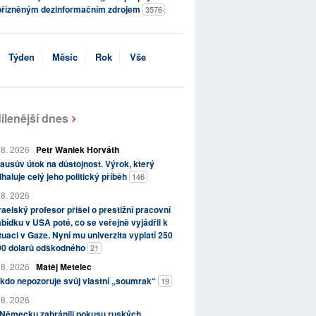
přízněným dezinformačním zdrojem
3576
Týden
Měsíc
Rok
Vše
ílenější dnes
 8. 2026
Petr Waniek Horváth
ausův útok na důstojnost. Výrok, který
haluje celý jeho politický příběh
146
 8. 2026
raelský profesor přišel o prestižní pracovní
bídku v USA poté, co se veřejně vyjádřil k
tuaci v Gaze. Nyní mu univerzita vyplatí 250
00 dolarů odškodného
21
 8. 2026
Matěj Metelec
kdo nepozoruje svůj vlastní „soumrak“
19
 8. 2026
 Německu zabránili pokusu ruských