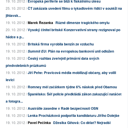
19. 10. 2012 /
Evropská periferie se blíží k fiskálnímu útesu
25. 10. 2012 /
ČT zakázala uvedení filmu o tykadlovém řidiči v soutěži na
jihlavsk...
19. 10. 2012 /
Marek Řezanka
Různé dimenze tragického omylu
20. 10. 2012 /
Vysoký činitel britské Konzervativní strany rezignoval po
hádce s p...
19. 10. 2012 /
Britská firma vyrobila benzín ze vzduchu
19. 10. 2012 /
: Plán na evropskou bankovní unii odložen
Summit EU
19. 10. 2012 /
Český rozhlas zveřejnil primární data svých
předvolebních průzkumů
19. 10. 2012 /
Jiří Pehe: Pravicová média mobilizují občany, aby volili
levici
19. 10. 2012 /
Romney měl začátkem týdne 6% náskok před Obamou
19. 10. 2012 /
Španělsko: Šéf policie předkládá zákon zakazující natáčet
a fotogra...
19. 10. 2012 /
Austrálie zasedne v Radě bezpečnosti OSN
18. 10. 2012 /
Lenka Procházková podpořila kandidaturu Jiřího Dolejše
19. 10. 2012 /
Pavel Pečínka
Džesika Giňová: Co dělat? Nejradši