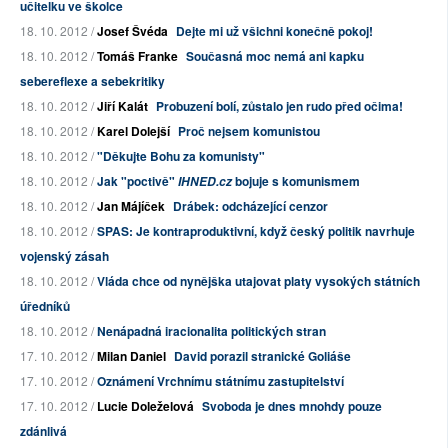
učitelku ve školce
18. 10. 2012 /
Josef Švéda
Dejte mi už všichni konečně pokoj!
18. 10. 2012 /
Tomáš Franke
Současná moc nemá ani kapku
sebereflexe a sebekritiky
18. 10. 2012 /
Jiří Kalát
Probuzení bolí, zůstalo jen rudo před očima!
18. 10. 2012 /
Karel Dolejší
Proč nejsem komunistou
18. 10. 2012 /
"Děkujte Bohu za komunisty"
18. 10. 2012 /
Jak "poctivě"
bojuje s komunismem
IHNED.cz
18. 10. 2012 /
Jan Májíček
Drábek: odcházející cenzor
18. 10. 2012 /
SPAS: Je kontraproduktivní, když český politik navrhuje
vojenský zásah
18. 10. 2012 /
Vláda chce od nynějška utajovat platy vysokých státních
úředníků
18. 10. 2012 /
Nenápadná iracionalita politických stran
17. 10. 2012 /
Milan Daniel
David porazil stranické Goliáše
17. 10. 2012 /
Oznámení Vrchnímu státnímu zastupitelství
17. 10. 2012 /
Lucie Doleželová
Svoboda je dnes mnohdy pouze
zdánlivá