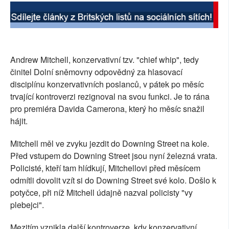
SOCIÁLNÍ SÍTĚ
RUBRIKY
Andrew Mitchell, konzervativní tzv. "chief whip", tedy
PLNÁ VERZE STRÁNEK
činitel Dolní sněmovny odpovědný za hlasovací
disciplínu konzervativních poslanců, v pátek po měsíc
trvající kontroverzi rezignoval na svou funkci. Je to rána
pro premiéra Davida Camerona, který ho měsíc snažil
hájit.
Mitchell měl ve zvyku jezdit do Downing Street na kole.
Před vstupem do Downing Street jsou nyní železná vrata.
Policisté, kteří tam hlídkují, Mitchellovi před měsícem
odmítli dovolit vzít si do Downing Street své kolo. Došlo k
potyčce, při níž Mitchell údajně nazval policisty "vy
plebejci".
Mezitím vznikla další kontroverze, kdy konzervativní