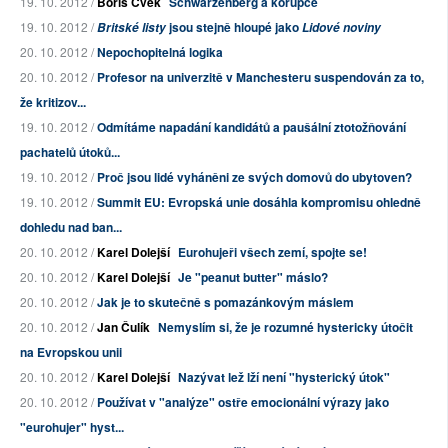
19. 10. 2012 /
Boris Cvek
Schwarzenberg a korupce
19. 10. 2012 /
jsou stejně hloupé jako
Britské listy
Lidové noviny
20. 10. 2012 /
Nepochopitelná logika
20. 10. 2012 /
Profesor na univerzitě v Manchesteru suspendován za to,
že kritizov...
19. 10. 2012 /
Odmítáme napadání kandidátů a paušální ztotožňování
pachatelů útoků...
19. 10. 2012 /
Proč jsou lidé vyháněni ze svých domovů do ubytoven?
19. 10. 2012 /
Summit EU: Evropská unie dosáhla kompromisu ohledně
dohledu nad ban...
20. 10. 2012 /
Karel Dolejší
Eurohujeři všech zemí, spojte se!
20. 10. 2012 /
Karel Dolejší
Je "peanut butter" máslo?
20. 10. 2012 /
Jak je to skutečně s pomazánkovým máslem
20. 10. 2012 /
Jan Čulík
Nemyslím si, že je rozumné hystericky útočit
na Evropskou unii
20. 10. 2012 /
Karel Dolejší
Nazývat lež lží není "hysterický útok"
20. 10. 2012 /
Používat v "analýze" ostře emocionální výrazy jako
"eurohujer" hyst...