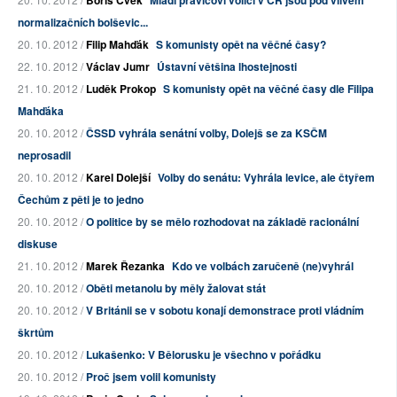
Boris Cvek
Mladí pravicoví voliči v ČR jsou pod vlivem
normalizačních bolševic...
20. 10. 2012 /
Filip Mahďák
S komunisty opět na věčné časy?
22. 10. 2012 /
Václav Jumr
Ústavní většina lhostejnosti
21. 10. 2012 /
Luděk Prokop
S komunisty opět na věčné časy dle Filipa
Mahďáka
20. 10. 2012 /
ČSSD vyhrála senátní volby, Dolejš se za KSČM
neprosadil
20. 10. 2012 /
Karel Dolejší
Volby do senátu: Vyhrála levice, ale čtyřem
Čechům z pěti je to jedno
20. 10. 2012 /
O politice by se mělo rozhodovat na základě racionální
diskuse
21. 10. 2012 /
Marek Řezanka
Kdo ve volbách zaručeně (ne)vyhrál
20. 10. 2012 /
Oběti metanolu by měly žalovat stát
20. 10. 2012 /
V Británii se v sobotu konají demonstrace proti vládním
škrtům
20. 10. 2012 /
Lukašenko: V Bělorusku je všechno v pořádku
20. 10. 2012 /
Proč jsem volil komunisty