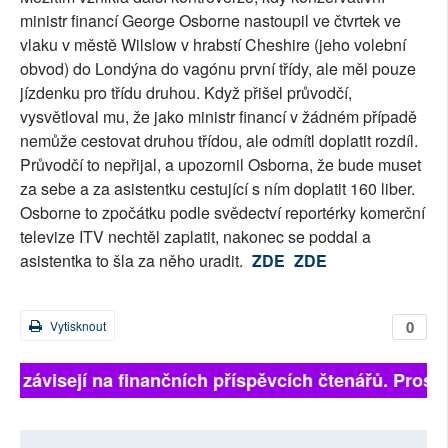
ministr financí George Osborne nastoupil ve čtvrtek ve
vlaku v městě Wilslow v hrabstí Cheshire (jeho volební
obvod) do Londýna do vagónu první třídy, ale měl pouze
jízdenku pro třídu druhou. Když přišel průvodčí,
vysvětloval mu, že jako ministr financí v žádném případě
nemůže cestovat druhou třídou, ale odmítl doplatit rozdíl.
Průvodčí to nepřijal, a upozornil Osborna, že bude muset
za sebe a za asistentku cestující s ním doplatit 160 liber.
Osborne to zpočátku podle svědectví reportérky komerční
televize ITV nechtěl zaplatit, nakonec se poddal a
asistentka to šla za něho uradit.
ZDE
ZDE
0
Vytisknout
ně závisejí na finančních příspěvcích čtenářů. Prosím