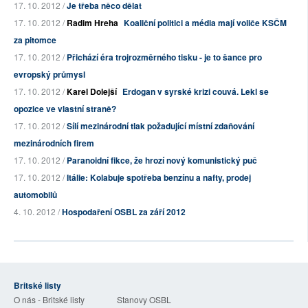
17. 10. 2012 /
Je třeba něco dělat
17. 10. 2012 /
Radim Hreha
Koaliční politici a média mají voliče KSČM
za pitomce
17. 10. 2012 /
Přichází éra trojrozměrného tisku - je to šance pro
evropský průmysl
17. 10. 2012 /
Karel Dolejší
Erdogan v syrské krizi couvá. Lekl se
opozice ve vlastní straně?
17. 10. 2012 /
Sílí mezinárodní tlak požadující místní zdaňování
mezinárodních firem
17. 10. 2012 /
Paranoidní fikce, že hrozí nový komunistický puč
17. 10. 2012 /
Itálie: Kolabuje spotřeba benzínu a nafty, prodej
automobilů
4. 10. 2012 /
Hospodaření OSBL za září 2012
Britské listy
O nás - Britské listy
Stanovy OSBL