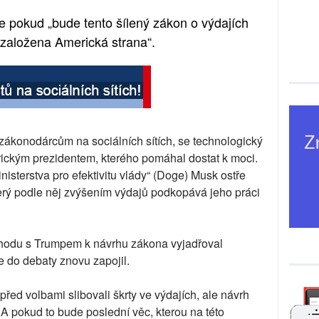
že pokud „bude tento šílený zákon o výdajích
založena Americká strana“.
zákonodárcům na sociálních sítích, se technologický
rickým prezidentem, kterého pomáhal dostat k moci.
sterstva pro efektivitu vlády“ (Doge) Musk ostře
terý podle něj zvýšením výdajů podkopává jeho práci
hodu s Trumpem k návrhu zákona vyjadřoval
se do debaty znovu zapojil.
 před volbami slibovali škrty ve výdajích, ale návrh
! A pokud to bude poslední věc, kterou na této