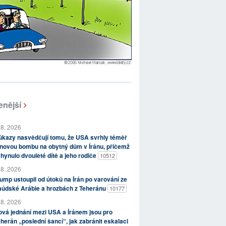
enější
 8. 2026
kazy nasvědčují tomu, že USA svrhly téměř
novou bombu na obytný dům v Íránu, přičemž
hynulo dvouleté dítě a jeho rodiče
10512
 8. 2026
ump ustoupil od útoků na Írán po varování ze
aúdské Arábie a hrozbách z Teheránu
10177
 8. 2026
vá jednání mezi USA a Íránem jsou pro
herán „poslední šancí“, jak zabránit eskalaci