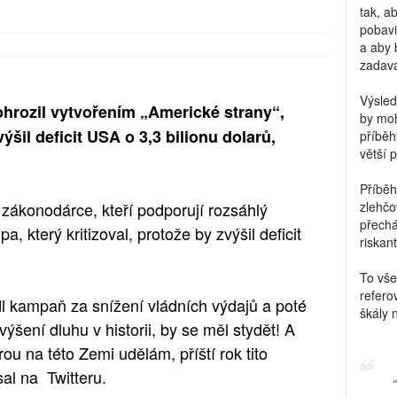
tak, a
pobavi
a aby 
zadava
Výsled
pohrozil vytvořením „Americké strany“,
by moh
šil deficit USA o 3,3 bilionu dolarů,
příběh
větší 
Příběh
zákonodárce, kteří podporují rozsáhlý
zlehčo
přechá
 který kritizoval, protože by zvýšil deficit
riskant
To vše
refero
l kampaň za snížení vládních výdajů a poté
škály 
ýšení dluhu v historii, by se měl stydět! A
ou na této Zemi udělám, příští rok tito
sal na Twitteru.