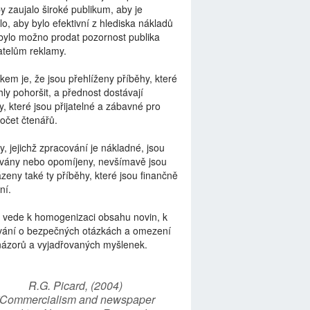
by zaujalo široké publikum, aby je
lo, aby bylo efektivní z hlediska nákladů
bylo možno prodat pozornost publika
telům reklamy.
kem je, že jsou přehlíženy příběhy, které
ly pohoršit, a přednost dostávají
y, které jsou přijatelné a zábavné pro
počet čtenářů.
y, jejichž zpracování je nákladné, jsou
vány nebo opomíjeny, nevšímavě jsou
zeny také ty příběhy, které jsou finančně
ní.
 vede k homogenizaci obsahu novin, k
vání o bezpečných otázkách a omezení
názorů a vyjadřovaných myšlenek.
R.G. Picard, (2004)
“Commercialism and newspaper