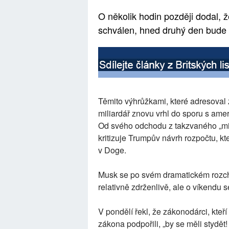
O několik hodin později dodal, 
schválen, hned druhý den bude 
Těmito výhrůžkami, které adresoval 
miliardář znovu vrhl do sporu s ame
Od svého odchodu z takzvaného „mini
kritizuje Trumpův návrh rozpočtu, k
v Doge.
Musk se po svém dramatickém rozc
relativně zdrženlivě, ale o víkendu 
V pondělí řekl, že zákonodárci, kteří
zákona podpořili, „by se měli stydět