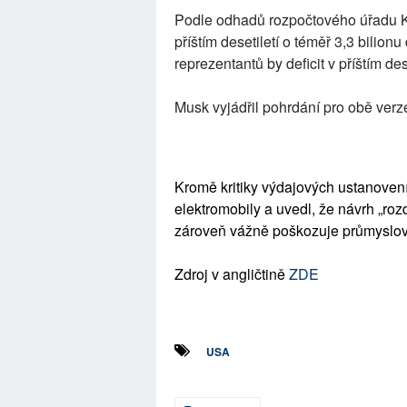
Podle odhadů rozpočtového úřadu Ko
příštím desetiletí o téměř 3,3 bili
reprezentantů by deficit v příštím dese
Musk vyjádřil pohrdání pro obě verz
Kromě kritiky výdajových ustanoven
elektromobily a uvedl, že návrh „ro
zároveň vážně poškozuje průmyslov
Zdroj v angličtině
ZDE
USA