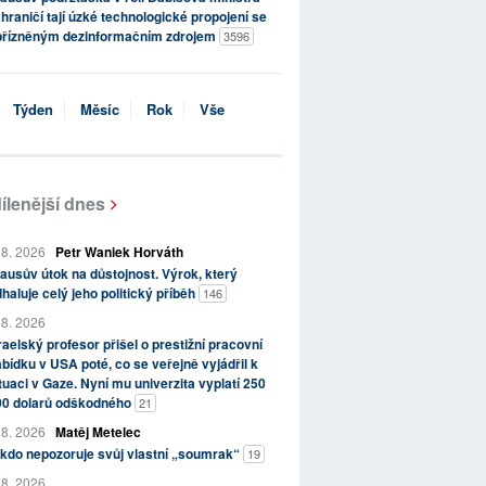
hraničí tají úzké technologické propojení se
přízněným dezinformačním zdrojem
3596
Týden
Měsíc
Rok
Vše
ílenější dnes
 8. 2026
Petr Waniek Horváth
ausův útok na důstojnost. Výrok, který
haluje celý jeho politický příběh
146
 8. 2026
raelský profesor přišel o prestižní pracovní
bídku v USA poté, co se veřejně vyjádřil k
tuaci v Gaze. Nyní mu univerzita vyplatí 250
00 dolarů odškodného
21
 8. 2026
Matěj Metelec
kdo nepozoruje svůj vlastní „soumrak“
19
 8. 2026