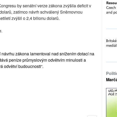
ngresu by senátní verze zákona zvýšila deficit v
onu dolarů, zatímco návrh schválený Sněmovnou
tiletí zvýšil o 2,4 bilionu dolarů.
e.
í návrhu zákona lamentoval nad snížením dotací na
zdává peníze průmyslovým odvětvím minulosti a
á odvětví budoucnosti“.
Polit
Marč