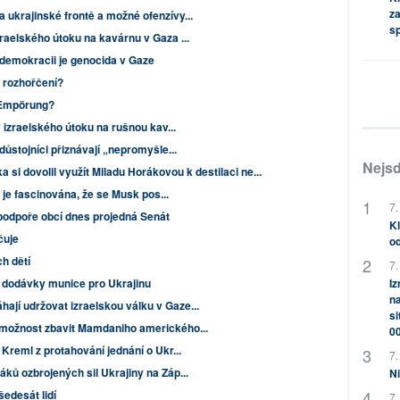
za
ukrajinské frontě a možné ofenzívy...
s
raelského útoku na kavárnu v Gaza ...
demokracii je genocida v Gaze
o rozhořčení?
 Empörung?
 izraelského útoku na rušnou kav...
důstojníci přiznávají „nepromyšle...
Nejsd
si dovolil využít Miladu Horákovou k destilaci ne...
a je fascinována, že se Musk pos...
7.
 podpoře obcí dnes projedná Senát
Kl
čuje
od
ch dětí
7.
Iz
é dodávky munice pro Ukrajinu
na
jí udržovat izraelskou válku v Gaze...
si
 možnost zbavit Mamdaniho amerického...
0
Kreml z protahování jednání o Ukr...
7.
ků ozbrojených sil Ukrajiny na Záp...
Ni
šedesát lidí
7.