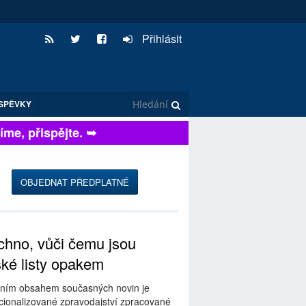
Přihlásit
SPĚVKY
e, přispějte. ➥
OBJEDNAT PŘEDPLATNÉ
hno, vůči čemu jsou
ské listy opakem
ním obsahem současných novin je
ionalizované zpravodajství zpracované