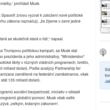
rimárky,“ prohlásil Musk.
 a SpaceX znovu vyzval k založení nové politické
ávrhu zákona naznačují, „že žijeme v zemi jedné
terá se skutečně stará o lidi,“ napsal.
 na Trumpovu politickou kampaň, se Musk stal
 prezidenta a jeho administrativy. "Ministerstvo"
otické škrty v různých vládních programech, tvrdilo,
0 miliard dolarů. Podle analýzy Partnership for
St
ganizace zaměřené na federální zaměstnance, však
for
stát 135 miliard dolarů.
Ja
ogramů sociální bezpečnosti, iniciativ v oblasti
a programů globální pomoci. Musk však ostře
 nazývá „velkým, krásným zákonem“.