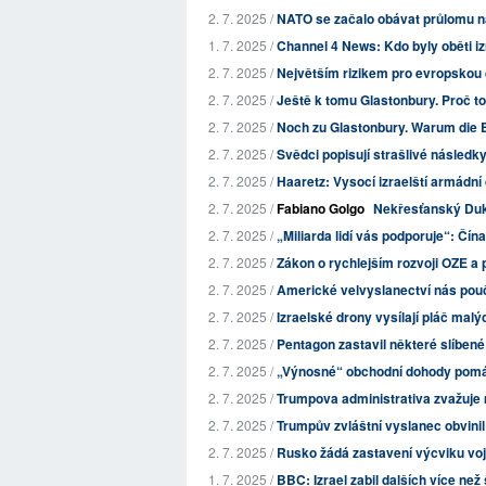
2. 7. 2025 /
NATO se začalo obávat průlomu na 
1. 7. 2025 /
Channel 4 News: Kdo byly oběti iz
2. 7. 2025 /
Největším rizikem pro evropskou 
2. 7. 2025 /
Ještě k tomu Glastonbury. Proč t
2. 7. 2025 /
Noch zu Glastonbury. Warum die
2. 7. 2025 /
Svědci popisují strašlivé následky
2. 7. 2025 /
Haaretz: Vysocí izraelští armádní 
2. 7. 2025 /
Fabiano Golgo
Nekřesťanský Duka 
2. 7. 2025 /
„Miliarda lidí vás podporuje“: Čín
2. 7. 2025 /
Zákon o rychlejším rozvoji OZE a
2. 7. 2025 /
Americké velvyslanectví nás pou
2. 7. 2025 /
Izraelské drony vysílají pláč malý
2. 7. 2025 /
Pentagon zastavil některé slíben
2. 7. 2025 /
„Výnosné“ obchodní dohody pomáha
2. 7. 2025 /
Trumpova administrativa zvažuje
2. 7. 2025 /
Trumpův zvláštní vyslanec obvinil 
2. 7. 2025 /
Rusko žádá zastavení výcviku vojá
1. 7. 2025 /
BBC: Izrael zabil dalších více než 