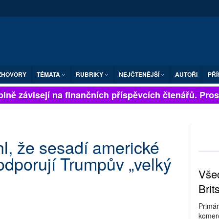
ZHOVORY
TÉMATA
RUBRIKY
NEJČTENĚJŠÍ
AUTOŘI
PŘÍ
lně závisejí na finančních příspěvcích čtenářů. Prosím
l, že sesadí americké
podporují Trumpův „velký
Všec
Brit
Primár
komerc