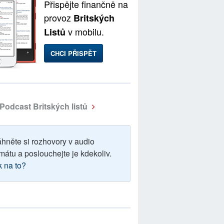
Přispějte finančně na
provoz
Britských
v mobilu.
Listů
CHCI PŘISPĚT
Podcast Britských listů
áhněte si rozhovory v audio
mátu a poslouchejte je kdekoliv.
k na to?