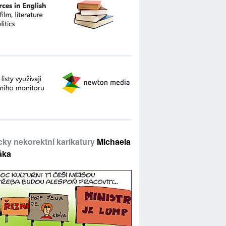
icky nekorektní karikatury
Michaela
áka