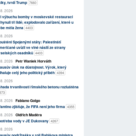
lky, tvrdí Trump
7660
 8. 2026
ři výbuchu bomby v moskevské restauraci
hynuli tři lidé; explodovalo zařízení, které u
ebe měla žena
4403
 8. 2026
uštěni Spojenými státy: Palestinští
eričané uvízli ve vlně násilí ze strany
zraelských osadníků
4403
 8. 2026
Petr Waniek Horváth
ausův útok na důstojnost. Výrok, který
haluje celý jeho politický příběh
4394
 8. 2026
hada trvanlivosti římského betonu rozluštěna
373
 8. 2026
Fabiano Golgo
fantino zjišťuje, že FIFA není jeho firma
4355
 8. 2026
Oldřich Maděra
potřeba vody v JE Dukovany
4267
 8. 2026
ausův podržtaška v roli Babišova ministra