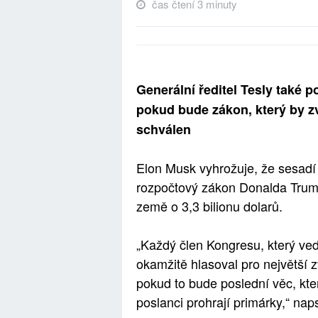
čas čtení 3 minuty
Generální ředitel Tesly také 
pokud bude zákon, který by zvý
schválen
Elon Musk vyhrožuje, že sesadí 
rozpočtový zákon Donalda Trumpa,
země o 3,3 bilionu dolarů.
„Každý člen Kongresu, který ved
okamžitě hlasoval pro největší zv
pokud to bude poslední věc, kter
poslanci prohrají primárky,“ nap