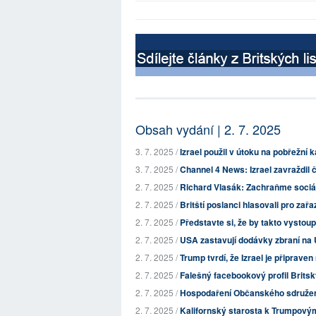
Obsah vydání | 2. 7. 2025
3. 7. 2025 /
Izrael použil v útoku na pobřežní
3. 7. 2025 /
Channel 4 News: Izrael zavraždil 
2. 7. 2025 /
Richard Vlasák: Zachraňme sociál
2. 7. 2025 /
Britští poslanci hlasovali pro zařa
2. 7. 2025 /
Představte si, že by takto vystoupi
2. 7. 2025 /
USA zastavují dodávky zbraní na U
2. 7. 2025 /
Trump tvrdí, že Izrael je připrave
2. 7. 2025 /
Falešný facebookový profil Britsk
2. 7. 2025 /
Hospodaření Občanského sdružení
2. 7. 2025 /
Kalifornský starosta k Trumpovým 