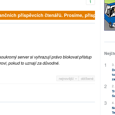
1
finančních příspěvcích čtenářů. Prosíme, přispějte. ➥
Nejčt
soukromý server si vyhrazují právo blokovat přístup
rovi, pokud to uznají za důvodné.
3.
Dů
tu
nejnovější
oblíbené
za
2.
Tr
S
4.
No
Te