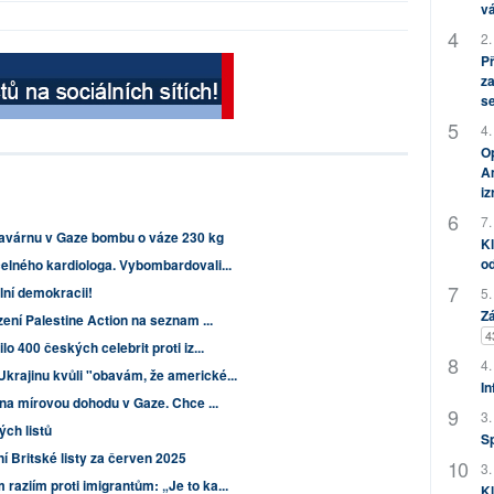
vá
2.
P
za
s
4.
Op
Am
i
7.
 kavárnu v Gaze bombu o váze 230 kg
Kl
od
čelného kardiologa. Vybombardovali...
ní demokracii!
5.
Zá
zení Palestine Action na seznam ...
4
lo 400 českých celebrit proti iz...
4.
krajinu kvůli "obavám, že americké...
In
n na mírovou dohodu v Gaze. Chce ...
3.
ých listů
S
 Britské listy za červen 2025
3.
raziím proti imigrantům: „Je to ka...
Kl