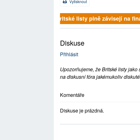
Vytisknout
Britské listy plně závisejí na 
Diskuse
Přihlásit
Upozorňujeme, že Britské listy jako 
na diskusní fóra jakémukoliv diskuté
Komentáře
Diskuse je prázdná.