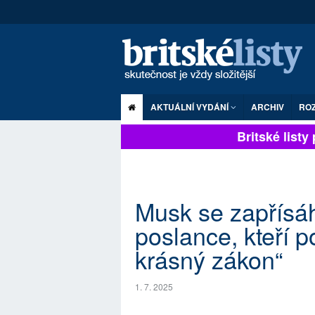
AKTUÁLNÍ VYDÁNÍ
ARCHIV
RO
Britské listy p
Musk se zapřísáh
poslance, kteří 
krásný zákon“
1. 7. 2025