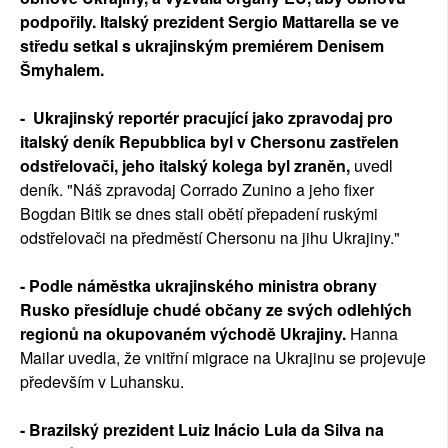
podpořily. Italský prezident Sergio Mattarella se ve
středu setkal s ukrajinským premiérem Denisem
Šmyhalem.
- Ukrajinský reportér pracující jako zpravodaj pro
italský deník Repubblica byl v Chersonu zastřelen
odstřelovači, jeho italský kolega byl zraněn,
uvedl
deník. "Náš zpravodaj Corrado Zunino a jeho fixer
Bogdan Bitik se dnes stali obětí přepadení ruskými
odstřelovači na předměstí Chersonu na jihu Ukrajiny."
- Podle náměstka ukrajinského ministra obrany
Rusko přesídluje chudé občany ze svých odlehlých
regionů na okupovaném východě Ukrajiny.
Hanna
Mailar uvedla, že vnitřní migrace na Ukrajinu se projevuje
především v Luhansku.
- Brazilský prezident Luiz Inácio Lula da Silva na