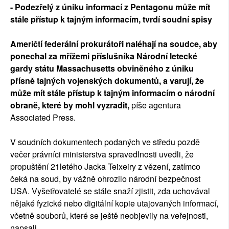
- Podezřelý z úniku informací z Pentagonu může mít
stále přístup k tajným informacím, tvrdí soudní spisy
Američtí federální prokurátoři naléhají na soudce, aby
ponechal za mřížemi příslušníka Národní letecké
gardy státu Massachusetts obviněného z úniku
přísně tajných vojenských dokumentů, a varují, že
může mít stále přístup k tajným informacím o národní
obraně, které by mohl vyzradit,
píše agentura
Associated Press.
V soudních dokumentech podaných ve středu pozdě
večer právníci ministerstva spravedlnosti uvedli, že
propuštění 21letého Jacka Teixeiry z vězení, zatímco
čeká na soud, by vážně ohrozilo národní bezpečnost
USA. Vyšetřovatelé se stále snaží zjistit, zda uchovával
nějaké fyzické nebo digitální kopie utajovaných informací,
včetně souborů, které se ještě neobjevily na veřejnosti,
napsali.