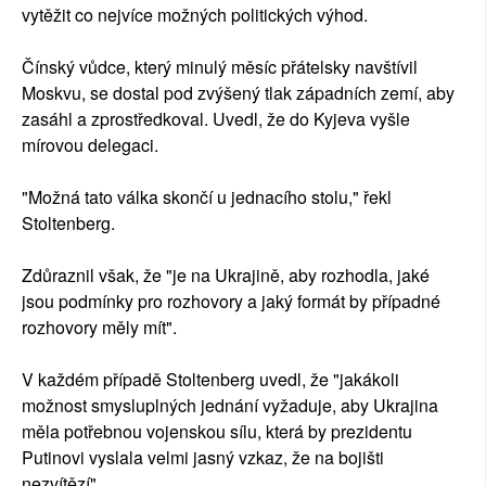
vytěžit co nejvíce možných politických výhod.
Čínský vůdce, který minulý měsíc přátelsky navštívil
Moskvu, se dostal pod zvýšený tlak západních zemí, aby
zasáhl a zprostředkoval. Uvedl, že do Kyjeva vyšle
mírovou delegaci.
"Možná tato válka skončí u jednacího stolu," řekl
Stoltenberg.
Zdůraznil však, že "je na Ukrajině, aby rozhodla, jaké
jsou podmínky pro rozhovory a jaký formát by případné
rozhovory měly mít".
V každém případě Stoltenberg uvedl, že "jakákoli
možnost smysluplných jednání vyžaduje, aby Ukrajina
měla potřebnou vojenskou sílu, která by prezidentu
Putinovi vyslala velmi jasný vzkaz, že na bojišti
nezvítězí".