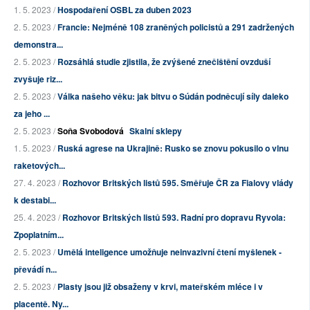
1. 5. 2023 /
Hospodaření OSBL za duben 2023
2. 5. 2023 /
Francie: Nejméně 108 zraněných policistů a 291 zadržených
demonstra...
2. 5. 2023 /
Rozsáhlá studie zjistila, že zvýšené znečištění ovzduší
zvyšuje riz...
2. 5. 2023 /
Válka našeho věku: jak bitvu o Súdán podněcují síly daleko
za jeho ...
2. 5. 2023 /
Soňa Svobodová
Skalní sklepy
1. 5. 2023 /
Ruská agrese na Ukrajině: Rusko se znovu pokusilo o vlnu
raketových...
27. 4. 2023 /
Rozhovor Britských listů 595. Směřuje ČR za Fialovy vlády
k destabi...
25. 4. 2023 /
Rozhovor Britských listů 593. Radní pro dopravu Ryvola:
Zpoplatním...
2. 5. 2023 /
Umělá inteligence umožňuje neinvazivní čtení myšlenek -
převádí n...
2. 5. 2023 /
Plasty jsou již obsaženy v krvi, mateřském mléce i v
placentě. Ny...