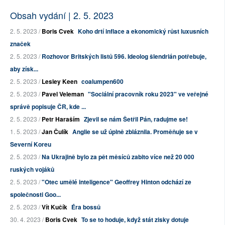
Obsah vydání | 2. 5. 2023
2. 5. 2023 /
Boris Cvek
Koho drtí inflace a ekonomický růst luxusních
značek
2. 5. 2023 /
Rozhovor Britských listů 596. Ideolog šlendrián potřebuje,
aby získ...
2. 5. 2023 /
Lesley Keen
coalumpen600
2. 5. 2023 /
Pavel Veleman
"Sociální pracovník roku 2023" ve veřejné
správě popisuje ČR, kde ...
2. 5. 2023 /
Petr Haraším
Zjevil se nám Šetřil Pán, radujme se!
1. 5. 2023 /
Jan Čulík
Anglie se už úplně zbláznila. Proměňuje se v
Severní Koreu
2. 5. 2023 /
Na Ukrajině bylo za pět měsíců zabito více než 20 000
ruských vojáků
2. 5. 2023 /
"Otec umělé inteligence" Geoffrey Hinton odchází ze
společnosti Goo...
2. 5. 2023 /
Vít Kučík
Éra bossů
30. 4. 2023 /
Boris Cvek
To se to hoduje, když stát zisky dotuje