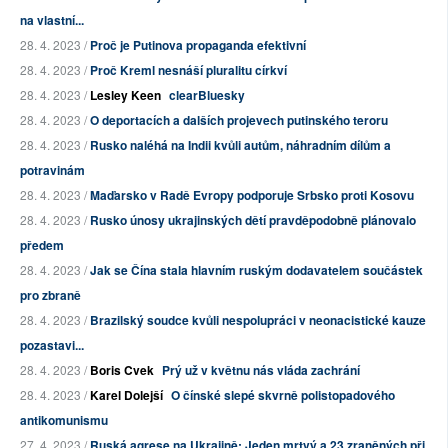
na vlastní...
28. 4. 2023 /
Proč je Putinova propaganda efektivní
28. 4. 2023 /
Proč Kreml nesnáší pluralitu církví
28. 4. 2023 /
Lesley Keen
clearBluesky
28. 4. 2023 /
O deportacích a dalších projevech putinského teroru
28. 4. 2023 /
Rusko naléhá na Indii kvůli autům, náhradním dílům a
potravinám
28. 4. 2023 /
Maďarsko v Radě Evropy podporuje Srbsko proti Kosovu
28. 4. 2023 /
Rusko únosy ukrajinských dětí pravděpodobně plánovalo
předem
28. 4. 2023 /
Jak se Čína stala hlavním ruským dodavatelem součástek
pro zbraně
28. 4. 2023 /
Brazilský soudce kvůli nespolupráci v neonacistické kauze
pozastavi...
28. 4. 2023 /
Boris Cvek
Prý už v květnu nás vláda zachrání
28. 4. 2023 /
Karel Dolejší
O čínské slepé skvrně polistopadového
antikomunismu
27. 4. 2023 /
Ruská agrese na Ukrajině: Jeden mrtvý a 23 zraněných při