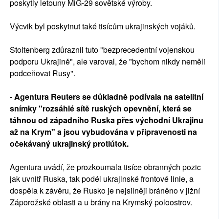
poskytly letouny MiG-29 sovětské výroby.
Výcvik byl poskytnut také tisícům ukrajinských vojáků.
Stoltenberg zdůraznil tuto "bezprecedentní vojenskou
podporu Ukrajině", ale varoval, že "bychom nikdy neměli
podceňovat Rusy".
- Agentura Reuters se důkladně podívala na satelitní
snímky "rozsáhlé sítě ruských opevnění, která se
táhnou od západního Ruska přes východní Ukrajinu
až na Krym" a jsou vybudována v připravenosti na
očekávaný ukrajinský protiútok.
Agentura uvádí, že prozkoumala tisíce obranných pozic
jak uvnitř Ruska, tak podél ukrajinské frontové linie, a
dospěla k závěru, že Rusko je nejsilněji bráněno v jižní
Záporožské oblasti a u brány na Krymský poloostrov.