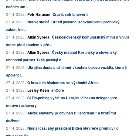
nočním úto...
27. 4. 2023 /
Petr Haraším
Zrušit, šetřit, nevěřit
27. 4. 2023 /
Neuvěřitelné. Britští poslanci schválili protiuprchlický
zákon, kte...
27. 4. 2023 /
Albín Sybera
Československý komunistický ministr vnitra
stane před soudem v pře...
27. 4. 2023 /
Albín Sybera
Český magnát Křetínský a slovenský
obchodní partner Tkáč posilují v...
27. 4. 2023 /
Ukrajina dostala už téměř všechna bojová vozidla, která jí
spojenci...
27. 4. 2023 /
O hrozícím hladomoru ve východní Africe
27. 4. 2023 /
Lesley Keen
anCore
27. 4. 2023 /
Si Ťin-pching vyšle na Ukrajinu čínskou delegaci pro
mírové rozhovory
27. 4. 2023 /
Alexej Navalnyj je obviněn z "terorismu" a hrozí mu
doživotí
27. 4. 2023 /
Nastal čas, aby prezident Biden otevřeně promluvil o
situaci na Uk...