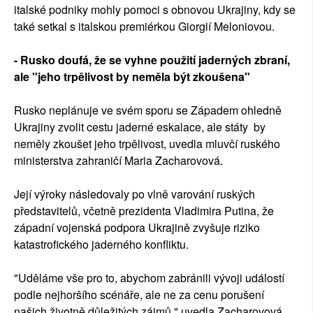
italské podniky mohly pomoci s obnovou Ukrajiny, kdy se
také setkal s italskou premiérkou Giorgií Meloniovou.
- Rusko doufá, že se vyhne použití jaderných zbraní,
ale "jeho trpělivost by neměla být zkoušena"
Rusko neplánuje ve svém sporu se Západem ohledně
Ukrajiny zvolit cestu jaderné eskalace, ale státy by
neměly zkoušet jeho trpělivost, uvedla mluvčí ruského
ministerstva zahraničí Maria Zacharovová.
Její výroky následovaly po vlně varování ruských
představitelů, včetně prezidenta Vladimira Putina, že
západní vojenská podpora Ukrajině zvyšuje riziko
katastrofického jaderného konfliktu.
"Uděláme vše pro to, abychom zabránili vývoji událostí
podle nejhoršího scénáře, ale ne za cenu porušení
našich životně důležitých zájmů," uvedla Zacharovová