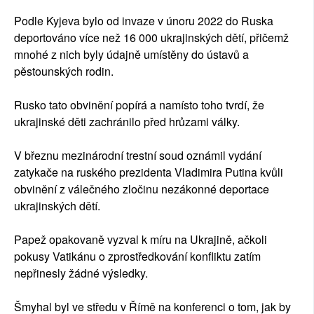
Podle Kyjeva bylo od invaze v únoru 2022 do Ruska
deportováno více než 16 000 ukrajinských dětí, přičemž
mnohé z nich byly údajně umístěny do ústavů a
pěstounských rodin.
Rusko tato obvinění popírá a namísto toho tvrdí, že
ukrajinské děti zachránilo před hrůzami války.
V březnu mezinárodní trestní soud oznámil vydání
zatykače na ruského prezidenta Vladimira Putina kvůli
obvinění z válečného zločinu nezákonné deportace
ukrajinských dětí.
Papež opakovaně vyzval k míru na Ukrajině, ačkoli
pokusy Vatikánu o zprostředkování konfliktu zatím
nepřinesly žádné výsledky.
Šmyhal byl ve středu v Římě na konferenci o tom, jak by