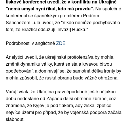
tiskové konferenci uvedl, že v konfliktu na Ukrajině
"nemá smysl nyní říkat, kdo má pravdu".
Na společné
konferenci se španělským premiérem Pedrem
Sánchezem Lula uvedl, že "nikdo nemůže pochybovat o
tom, že Brazilci odsuzují [invazi] Ruska."
Podrobnosti v angličtině
ZDE
Analytici uvedli, že ukrajinská protiofenzíva by mohla
změnit dynamiku války, která se stala krvavou bitvou
opotřebování, a domnívají se, že samotná délka fronty by
mohla způsobit, že ruská obrana bude vážně ohrožena.
Varují však, že Ukrajina pravděpodobně ještě nějakou
dobu nedostane od Západu další obrněné zbraně, což
znamená, že Kyjev je pod tlakem, aby získal zpět co
nejvíce území pro případ, že by vojenská podpora začala
slábnout.