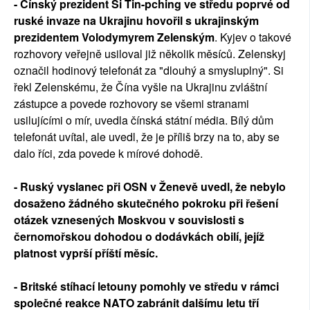
- Čínský prezident Si Ťin-pching ve středu poprvé od
ruské invaze na Ukrajinu hovořil s ukrajinským
prezidentem Volodymyrem Zelenským
. Kyjev o takové
rozhovory veřejně usiloval již několik měsíců. Zelenskyj
označil hodinový telefonát za "dlouhý a smysluplný". Si
řekl Zelenskému, že Čína vyšle na Ukrajinu zvláštní
zástupce a povede rozhovory se všemi stranami
usilujícími o mír, uvedla čínská státní média. Bílý dům
telefonát uvítal, ale uvedl, že je příliš brzy na to, aby se
dalo říci, zda povede k mírové dohodě.
- Ruský vyslanec při OSN v Ženevě uvedl, že nebylo
dosaženo žádného skutečného pokroku při řešení
otázek vznesených Moskvou v souvislosti s
černomořskou dohodou o dodávkách obilí, jejíž
platnost vyprší příští měsíc.
- Britské stíhací letouny pomohly ve středu v rámci
společné reakce NATO zabránit dalšímu letu tří