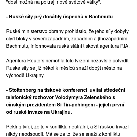
"dost možná na pokraji nové světové války".
- Ruské síly prý dosáhly úspěchů v Bachmutu
Ruské ministerstvo obrany prohlásilo, že jeho síly dobyly
čtyři bloky v severozápadním, západním a jihozápadním
Bachmutu, informovala ruská státní tisková agentura RIA.
Agentura Reuters nemohla toto tvrzení nezávisle potvrdit.
Ruské síly se již několik měsíců snaží dobýt město na
východě Ukrajiny.
- Stoltenberg na tiskové konferenci uvítal středeční
telefonický rozhovor Volodymyra Zelenského s
čínským prezidentem Si Ťin-pchingem - jejich první
od ruské invaze na Ukrajinu.
Peking tvrdí, že je v konfliktu neutrální, a Si ruskou invazi
nikdy neodsoudil. Má se za to, že se snaží z konfliktu