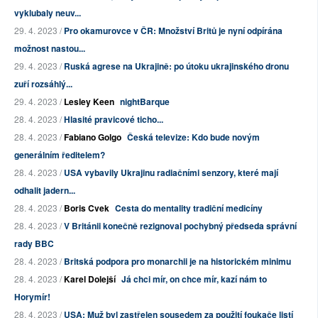
vyklubaly neuv...
29. 4. 2023 /
Pro okamurovce v ČR: Množství Britů je nyní odpírána
možnost nastou...
29. 4. 2023 /
Ruská agrese na Ukrajině: po útoku ukrajinského dronu
zuří rozsáhlý...
29. 4. 2023 /
Lesley Keen
nightBarque
28. 4. 2023 /
Hlasité pravicové ticho...
28. 4. 2023 /
Fabiano Golgo
Česká televize: Kdo bude novým
generálním ředitelem?
28. 4. 2023 /
USA vybavily Ukrajinu radiačními senzory, které mají
odhalit jadern...
28. 4. 2023 /
Boris Cvek
Cesta do mentality tradiční medicíny
28. 4. 2023 /
V Británii konečně rezignoval pochybný předseda správní
rady BBC
28. 4. 2023 /
Britská podpora pro monarchii je na historickém minimu
28. 4. 2023 /
Karel Dolejší
Já chci mír, on chce mír, kazí nám to
Horymír!
28. 4. 2023 /
USA: Muž byl zastřelen sousedem za použití foukače listí