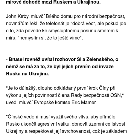
mírové dohodě mezi Ruskem a Ukrajinou.
John Kirby, mluvčí Bílého domu pro národní bezpečnost,
novinářům řekl, že telefonát je "dobrá věc", ale pokud jde
o to, zda povede ke smysluplnému posunu směrem k
míru, "nemyslím si, že to ještě víme".
- Brusel rovněž uvítal rozhovor Si a Zelenského, o
němž se má za to, že byl jejich prvním od invaze
Ruska na Ukrajinu.
"Je to důležitý, dlouho odkládaný první krok Číny při
výkonu jejích povinností člena Rady bezpečnosti OSN,"
uvedl mluvčí Evropské komise Eric Mamer.
"Čínské vedení musí využít svého vlivu, aby přimělo
Rusko ukončit agresivní válku, obnovit územní celistvost
Ukrajiny a respektovat její svrchovanost, což je základem