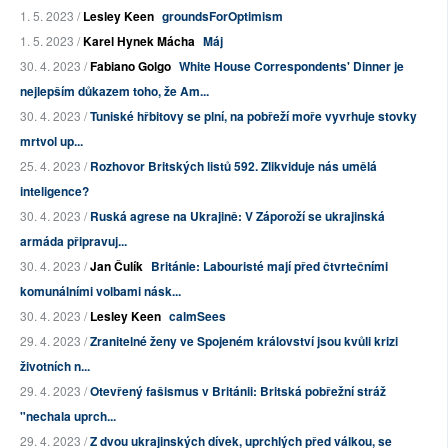
1. 5. 2023 /
Lesley Keen
groundsForOptimism
1. 5. 2023 /
Karel Hynek Mácha
Máj
30. 4. 2023 /
Fabiano Golgo
White House Correspondents' Dinner je
nejlepším důkazem toho, že Am...
30. 4. 2023 /
Tuniské hřbitovy se plní, na pobřeží moře vyvrhuje stovky
mrtvol up...
25. 4. 2023 /
Rozhovor Britských listů 592. Zlikviduje nás umělá
inteligence?
30. 4. 2023 /
Ruská agrese na Ukrajině: V Záporoží se ukrajinská
armáda připravuj...
30. 4. 2023 /
Jan Čulík
Británie: Labouristé mají před čtvrtečními
komunálními volbami násk...
30. 4. 2023 /
Lesley Keen
calmSees
29. 4. 2023 /
Zranitelné ženy ve Spojeném království jsou kvůli krizi
životních n...
29. 4. 2023 /
Otevřený fašismus v Británii: Britská pobřežní stráž
"nechala uprch...
29. 4. 2023 /
Z dvou ukrajinských dívek, uprchlých před válkou, se