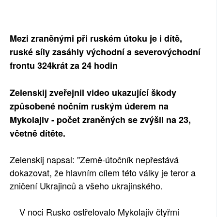
SOCIÁLNÍ SÍTĚ
RUBRIKY
Mezi zraněnými při ruském útoku je i dítě,
ruské síly zasáhly východní a severovýchodní
PLNÁ VERZE STRÁNEK
frontu 324krát za 24 hodin
Zelenskij zveřejnil video ukazující škody
způsobené nočním ruským úderem na
Mykolajiv - počet zraněných se zvýšil na 23,
včetně dítěte.
Zelenskij napsal: "Země-útočník nepřestává
dokazovat, že hlavním cílem této války je teror a
zničení Ukrajinců a všeho ukrajinského.
V noci Rusko ostřelovalo Mykolajiv čtyřmi