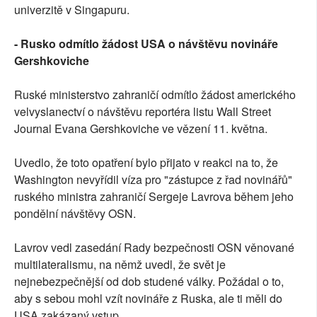
univerzitě v Singapuru.
- Rusko odmítlo žádost USA o návštěvu novináře
Gershkoviche
Ruské ministerstvo zahraničí odmítlo žádost amerického
velvyslanectví o návštěvu reportéra listu Wall Street
Journal Evana Gershkoviche ve vězení 11. května.
Uvedlo, že toto opatření bylo přijato v reakci na to, že
Washington nevyřídil víza pro "zástupce z řad novinářů"
ruského ministra zahraničí Sergeje Lavrova během jeho
pondělní návštěvy OSN.
Lavrov vedl zasedání Rady bezpečnosti OSN věnované
multilateralismu, na němž uvedl, že svět je
nejnebezpečnější od dob studené války. Požádal o to,
aby s sebou mohl vzít novináře z Ruska, ale ti měli do
USA zakázaný vstup.