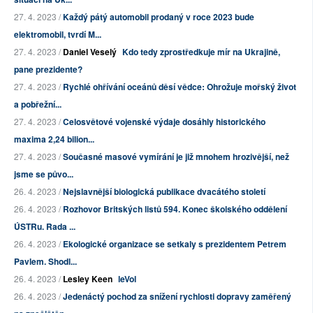
27. 4. 2023 /
Každý pátý automobil prodaný v roce 2023 bude
elektromobil, tvrdí M...
27. 4. 2023 /
Daniel Veselý
Kdo tedy zprostředkuje mír na Ukrajině,
pane prezidente?
27. 4. 2023 /
Rychlé ohřívání oceánů děsí vědce: Ohrožuje mořský život
a pobřežní...
27. 4. 2023 /
Celosvětové vojenské výdaje dosáhly historického
maxima 2,24 bilion...
27. 4. 2023 /
Současné masové vymírání je již mnohem hrozivější, než
jsme se půvo...
26. 4. 2023 /
Nejslavnější biologická publikace dvacátého století
26. 4. 2023 /
Rozhovor Britských listů 594. Konec školského oddělení
ÚSTRu. Rada ...
26. 4. 2023 /
Ekologické organizace se setkaly s prezidentem Petrem
Pavlem. Shodl...
26. 4. 2023 /
Lesley Keen
leVol
26. 4. 2023 /
Jedenáctý pochod za snížení rychlosti dopravy zaměřený