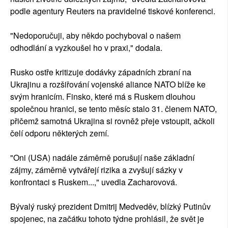
podle agentury Reuters na pravidelné tiskové konferenci.
"Nedoporučuji, aby někdo pochyboval o našem
odhodlání a vyzkoušel ho v praxi," dodala.
Rusko ostře kritizuje dodávky západních zbraní na
Ukrajinu a rozšiřování vojenské aliance NATO blíže ke
svým hranicím. Finsko, které má s Ruskem dlouhou
společnou hranici, se tento měsíc stalo 31. členem NATO,
přičemž samotná Ukrajina si rovněž přeje vstoupit, ačkoli
čelí odporu některých zemí.
"Oni (USA) nadále záměrně porušují naše základní
zájmy, záměrně vytvářejí rizika a zvyšují sázky v
konfrontaci s Ruskem...," uvedla Zacharovová.
Bývalý ruský prezident Dmitrij Medveděv, blízký Putinův
spojenec, na začátku tohoto týdne prohlásil, že svět je