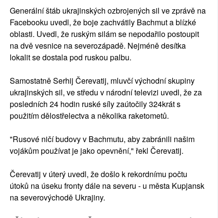
Generální štáb ukrajinských ozbrojených sil ve zprávě na
Facebooku uvedl, že boje zachvátily Bachmut a blízké
oblasti. Uvedl, že ruským silám se nepodařilo postoupit
na dvě vesnice na severozápadě. Nejméně desítka
lokalit se dostala pod ruskou palbu.
Samostatně Serhij Čerevatij, mluvčí východní skupiny
ukrajinských sil, ve středu v národní televizi uvedl, že za
posledních 24 hodin ruské síly zaútočily 324krát s
použitím dělostřelectva a několika raketometů.
"Rusové ničí budovy v Bachmutu, aby zabránili našim
vojákům používat je jako opevnění," řekl Čerevatij.
Čerevatij v úterý uvedl, že došlo k rekordnímu počtu
útoků na úseku fronty dále na severu - u města Kupjansk
na severovýchodě Ukrajiny.