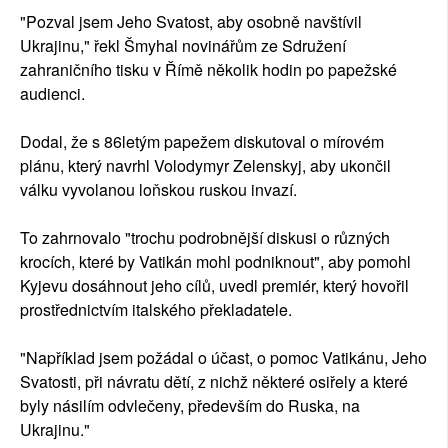
"Pozval jsem Jeho Svatost, aby osobně navštívil
Ukrajinu," řekl Šmyhal novinářům ze Sdružení
zahraničního tisku v Římě několik hodin po papežské
audienci.
Dodal, že s 86letým papežem diskutoval o mírovém
plánu, který navrhl Volodymyr Zelenskyj, aby ukončil
válku vyvolanou loňskou ruskou invazí.
To zahrnovalo "trochu podrobnější diskusi o různých
krocích, které by Vatikán mohl podniknout", aby pomohl
Kyjevu dosáhnout jeho cílů, uvedl premiér, který hovořil
prostřednictvím italského překladatele.
"Například jsem požádal o účast, o pomoc Vatikánu, Jeho
Svatosti, při návratu dětí, z nichž některé osiřely a které
byly násilím odvlečeny, především do Ruska, na
Ukrajinu."