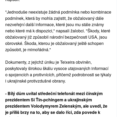
"Jednoduše neexistuje žádná podmínka nebo kombinace
podmínek, která by mohla zajistit, že obžalovaný dále
nezveřejní další informace, které jsou mu stále známy
nebo které má k dispozici," napsali žalobci. "Škody, které
obžalovaný již způsobil národní bezpečnosti USA, jsou
obrovské. Škoda, kterou je obžalovaný ještě schopen
způsobit, je mimořádná."
Dokumenty, z jejichž úniku je Teixeira obviněn,
poskytovaly širokou škálu vysoce utajovaných informací
o spojencích a protivnících, přičemž podrobnosti se týkaly
i ukrajinské protivzdušné obrany.
- Bílý dům uvítal středeční telefonát mezi čínským
prezidentem Si Ťin-pchingem a ukrajinským
prezidentem Volodymyrem Zelenským, ale uvedl, že
je příliš brzy na to, aby se dalo říci, zda povede k