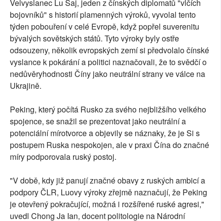
Velvyslanec Lu Šaj, jeden z čínských diplomatů "vlčích
bojovníků" s historií plamenných výroků, vyvolal tento
týden pobouření v celé Evropě, když popřel suverenitu
bývalých sovětských států. Tyto výroky byly ostře
odsouzeny, několik evropských zemí si předvolalo čínské
vyslance k pokárání a politici naznačovali, že to svědčí o
nedůvěryhodnosti Číny jako neutrální strany ve válce na
Ukrajině.
Peking, který počítá Rusko za svého nejbližšího velkého
spojence, se snažil se prezentovat jako neutrální a
potenciální mírotvorce a objevily se náznaky, že je Si s
postupem Ruska nespokojen, ale v praxi Čína do značné
míry podporovala ruský postoj.
"V době, kdy již panují značné obavy z ruských ambicí a
podpory ČLR, Luovy výroky zřejmě naznačují, že Peking
je otevřený pokračující, možná i rozšířené ruské agresi,"
uvedl Chong Ja Ian, docent politologie na Národní