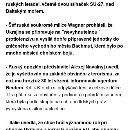
ruských letadel, včetně dvou stíhaček SU-27, nad
Baltským mořem.
- Šéf ruské soukromé milice Wagner prohlásil, že
Ukrajina se připravuje na "nevyhnutelnou"
protiofenzívu a vysílá dobře připravené jednotky do
zničeného východního města Bachmut, které bylo po
mnoho měsíců ohniskem bojů.
- Ruský opoziční představitel Alexej Navalnyj uvedl,
že je vyšetřován na základě obvinění z terorismu, za
což mu hrozí až 30 let vězení, informovala agentura
Reuters.
Kritik Kremlu si odpykává trest v celkové délce
11 a půl roku za obvinění z podvodu a pohrdání soudem,
která byla podle skupin na ochranu lidských práv
vymyšlena s cílem umlčet ho.
- Itálie uvedla, že chce hrát významnou roli při
obnově Ukrajiny, a vyzvala orgány EU, aby obnovu