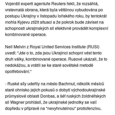
Vojenští experti agentuře Reuters řekli, že rozsáhlá,
vrstevnatá obrana, která byla většinou vybudována po
postupu Ukrajiny v listopadu loňského roku, by tentokrát
mohla Kyjevu ztížit situaci a že pokrok bude záviset na
schopnosti ukrajinských sil efektivně provádět komplexní
kombinované operace.
Neil Melvin z Royal United Services Institute (RUSI)
uvedl: "Jde o to, zda jsou Ukrajinci schopni vést tento
druh války, kombinované operace. Rusové ukázali, že to
nedokážou, a vrátili se ke staré sovětské metodě
opotřebování."
- Ruské síly udeřily na město Bachmut, několik měsíců
staré ohnisko jejich pokusů o dobytí východoukrajinské
průmyslové oblasti Donbas, a šéf ruských žoldnéřských
sil Wagner prohlásil, že ukrajinské jednotky se valí
dopředu v přípravě na "nevyhnutelnou" protiofenzívu.