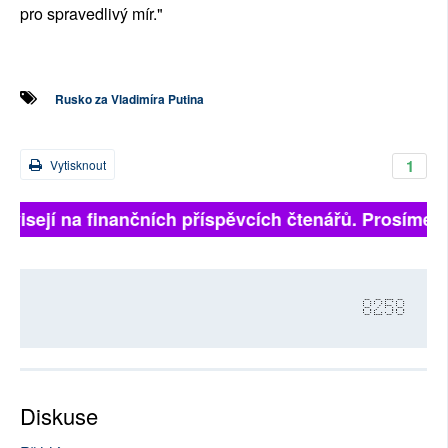
pro spravedlivý mír."
Rusko za Vladimíra Putina
1
Vytisknout
isejí na finančních příspěvcích čtenářů. Prosíme, při
8258
Diskuse