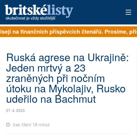
ejí na finančních příspěvcích čtenářů. Prosíme, přispě
PŘIHLÁSIT
AKTUÁLNÍ VYDÁNÍ
Ruská agrese na Ukrajině:
ARCHIV
Jeden mrtvý a 23
zraněných při nočním
ROZHOVORY
útoku na Mykolajiv, Rusko
TÉMATA
udeřilo na Bachmut
NEJČTENĚJŠÍ ZA 7 DNÍ
27. 4. 2023
AUTOŘI
čas čtení 16 minut
PŘÍSPĚVKY NA PROVOZ