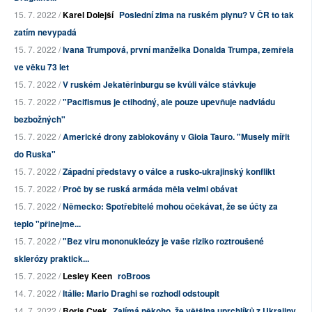
15. 7. 2022 /
Karel Dolejší
Poslední zima na ruském plynu? V ČR to tak
zatím nevypadá
15. 7. 2022 /
Ivana Trumpová, první manželka Donalda Trumpa, zemřela
ve věku 73 let
15. 7. 2022 /
V ruském Jekatěrinburgu se kvůli válce stávkuje
15. 7. 2022 /
"Pacifismus je ctihodný, ale pouze upevňuje nadvládu
bezbožných"
15. 7. 2022 /
Americké drony zablokovány v Gioia Tauro. "Musely mířit
do Ruska"
15. 7. 2022 /
Západní představy o válce a rusko-ukrajinský konflikt
15. 7. 2022 /
Proč by se ruská armáda měla velmi obávat
15. 7. 2022 /
Německo: Spotřebitelé mohou očekávat, že se účty za
teplo "přinejme...
15. 7. 2022 /
"Bez viru mononukleózy je vaše riziko roztroušené
sklerózy praktick...
15. 7. 2022 /
Lesley Keen
roBroos
14. 7. 2022 /
Itálie: Mario Draghi se rozhodl odstoupit
14. 7. 2022 /
Boris Cvek
Zajímá někoho, že většina uprchlíků z Ukrajiny