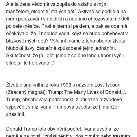
Ale ta žena vědomě vstoupila do vztahu s mým
manželem, otcem tří malých dětí. Aktivně se podílela na
mém ponižování v médiích a nepřímo ohrožovala mé děti
po celé měsíce. Prošla jsem si peklem, a pak se ode mě
očekávalo, že jí nebude vadit, když se bude pohybovat v
blízkosti mých dětí? Všichni máme z toho období života
hluboké jizvy, částečně způsobené jejím jednáním.
Skutečnost, že já i děti jsme z celého toho utrpení vyšli
silnější, je irelevantní."
Životopisná kniha z roku 1993 s názvem Lost Tycoon
(Ztracený magnát): Trump: The Many Lives of Donald J.
Trump, obsahovala podrobnosti z přísežné rozvodové
výpovědi, v níž Ivana Trumpová uvedla, že ji manžel
znásilnil.
Donald Trump toto obvinění popřel. Ivana uvedla, že
neměla na mysli "znásilnění" v "doslovném nebo trestním