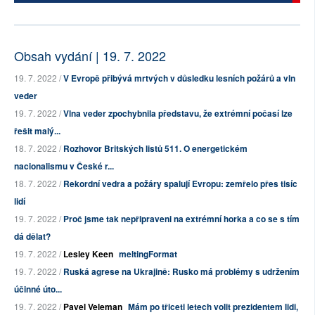
Obsah vydání | 19. 7. 2022
19. 7. 2022 /
V Evropě přibývá mrtvých v důsledku lesních požárů a vln
veder
19. 7. 2022 /
Vlna veder zpochybnila představu, že extrémní počasí lze
řešit malý...
18. 7. 2022 /
Rozhovor Britských listů 511. O energetickém
nacionalismu v České r...
18. 7. 2022 /
Rekordní vedra a požáry spalují Evropu: zemřelo přes tisíc
lidí
19. 7. 2022 /
Proč jsme tak nepřipraveni na extrémní horka a co se s tím
dá dělat?
19. 7. 2022 /
Lesley Keen
meltingFormat
19. 7. 2022 /
Ruská agrese na Ukrajině: Rusko má problémy s udržením
účinné úto...
19. 7. 2022 /
Pavel Veleman
Mám po třiceti letech volit prezidentem lidi,