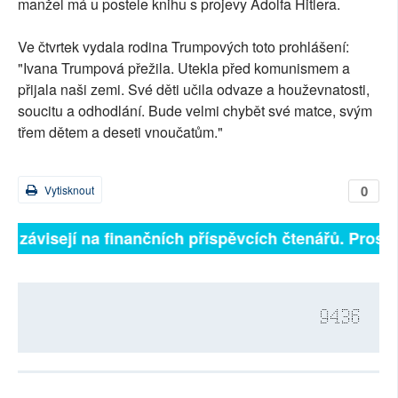
manžel má u postele knihu s projevy Adolfa Hitlera.
Ve čtvrtek vydala rodina Trumpových toto prohlášení:
"Ivana Trumpová přežila. Utekla před komunismem a
přijala naši zemi. Své děti učila odvaze a houževnatosti,
soucitu a odhodlání. Bude velmi chybět své matce, svým
třem dětem a deseti vnoučatům."
0
Vytisknout
ně závisejí na finančních příspěvcích čtenářů. Prosíme
9436