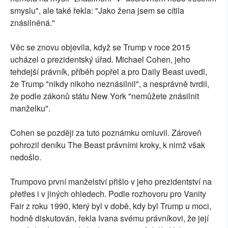
smyslu", ale také řekla: "Jako žena jsem se cítila
znásilněná."
Věc se znovu objevila, když se Trump v roce 2015
ucházel o prezidentský úřad. Michael Cohen, jeho
tehdejší právník, příběh popřel a pro Daily Beast uvedl,
že Trump "nikdy nikoho neznásilnil", a nesprávně tvrdil,
že podle zákonů státu New York "nemůžete znásilnit
manželku".
Cohen se později za tuto poznámku omluvil. Zároveň
pohrozil deníku The Beast právními kroky, k nimž však
nedošlo.
Trumpovo první manželství přišlo v jeho prezidentství na
přetřes i v jiných ohledech. Podle rozhovoru pro Vanity
Fair z roku 1990, který byl v době, kdy byl Trump u moci,
hodně diskutován, řekla Ivana svému právníkovi, že její