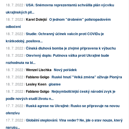
18. 7. 2022 /
USA: Sněmovna reprezentantů schválila plán výcviku
ukrajinských pil...
18. 7. 2022 /
Karel Dolejší
O jednom "drobném" polistopadovém
odbočení
18. 7. 2022 /
Studie: Ochranný účinek vakcín proti COVIDu je
krátkodobý, posilova...
18. 7. 2022 /
Čínská dluhová bomba je zřejmě připravena k výbuchu
18. 7. 2022 /
Otevřený dopis: Putinova válka proti Ukrajině bude
rozhodnuta na bi...
18. 7. 2022 /
Wenzel Lischka
Nový pořádek
18. 7. 2022 /
Fabiano Golgo
Ruské hnutí "Velká změna" oživuje Pionýra
18. 7. 2022 /
Lesley Keen
gloatee
18. 7. 2022 /
Fabiano Golgo
Nejsymboličtější český národní zvyk je
podle nových studií životu n...
17. 7. 2022 /
Ruská agrese na Ukrajině: Rusko se připravuje na novou
ofenzívu
17. 7. 2022 /
Globální oteplování: Vlna veder? Ne, jde o stav nouze, který
narušu...