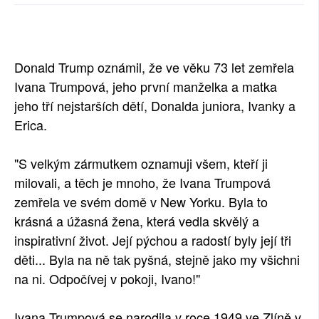
SOCIÁLNÍ SÍTĚ
RUBRIKY
Donald Trump oznámil, že ve věku 73 let zemřela
PLNÁ VERZE STRÁNEK
Ivana Trumpová, jeho první manželka a matka
jeho tří nejstarších dětí, Donalda juniora, Ivanky a
Erica.
"S velkým zármutkem oznamuji všem, kteří ji
milovali, a těch je mnoho, že Ivana Trumpová
zemřela ve svém domě v New Yorku. Byla to
krásná a úžasná žena, která vedla skvělý a
inspirativní život. Její pýchou a radostí byly její tři
děti... Byla na ně tak pyšná, stejně jako my všichni
na ni. Odpočívej v pokoji, Ivano!"
Ivana Trumpová se narodila v roce 1949 ve Zlíně v