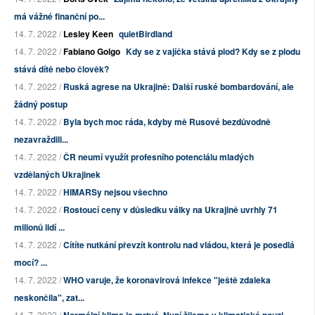
má vážné finanční po...
14. 7. 2022 /
Lesley Keen
quietBirdland
14. 7. 2022 /
Fabiano Golgo
Kdy se z vajíčka stává plod? Kdy se z plodu
stává dítě nebo člověk?
14. 7. 2022 /
Ruská agrese na Ukrajině: Další ruské bombardování, ale
žádný postup
14. 7. 2022 /
Byla bych moc ráda, kdyby mě Rusové bezdůvodně
nezavraždili...
14. 7. 2022 /
ČR neumí využít profesního potenciálu mladých
vzdělaných Ukrajinek
14. 7. 2022 /
HIMARSy nejsou všechno
14. 7. 2022 /
Rostoucí ceny v důsledku války na Ukrajině uvrhly 71
milionů lidí ...
14. 7. 2022 /
Cítíte nutkání převzít kontrolu nad vládou, která je posedlá
mocí? ...
14. 7. 2022 /
WHO varuje, že koronavirová infekce "ještě zdaleka
neskončila", zat...
14. 7. 2022 /