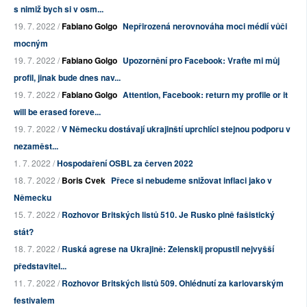
s nimiž bych si v osm...
19. 7. 2022 /
Fabiano Golgo
Nepřirozená nerovnováha moci médií vůči
mocným
19. 7. 2022 /
Fabiano Golgo
Upozornění pro Facebook: Vraťte mi můj
profil, jinak bude dnes nav...
19. 7. 2022 /
Fabiano Golgo
Attention, Facebook: return my profile or it
will be erased foreve...
19. 7. 2022 /
V Německu dostávají ukrajinští uprchlíci stejnou podporu v
nezaměst...
1. 7. 2022 /
Hospodaření OSBL za červen 2022
18. 7. 2022 /
Boris Cvek
Přece si nebudeme snižovat inflaci jako v
Německu
15. 7. 2022 /
Rozhovor Britských listů 510. Je Rusko plně fašistický
stát?
18. 7. 2022 /
Ruská agrese na Ukrajině: Zelenskij propustil nejvyšší
představitel...
11. 7. 2022 /
Rozhovor Britských listů 509. Ohlédnutí za karlovarským
festivalem