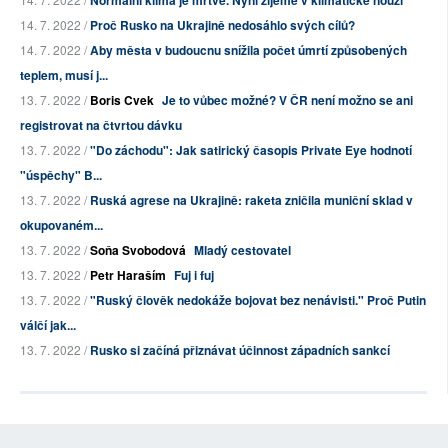
Normální klima je mrtvé. Nyní žijeme v klimatické nouzi
14. 7. 2022 /
Proč Rusko na Ukrajině nedosáhlo svých cílů?
14. 7. 2022 /
Aby města v budoucnu snížila počet úmrtí způsobených
teplem, musí j...
13. 7. 2022 /
Boris Cvek
Je to vůbec možné? V ČR není možno se ani
registrovat na čtvrtou dávku
13. 7. 2022 /
"Do záchodu": Jak satirický časopis Private Eye hodnotí
"úspěchy" B...
13. 7. 2022 /
Ruská agrese na Ukrajině: raketa zničila muniční sklad v
okupovaném...
13. 7. 2022 /
Soňa Svobodová
Mladý cestovatel
13. 7. 2022 /
Petr Haraším
Fuj i fuj
13. 7. 2022 /
"Ruský člověk nedokáže bojovat bez nenávisti." Proč Putin
válčí jak...
13. 7. 2022 /
Rusko si začíná přiznávat účinnost západních sankcí