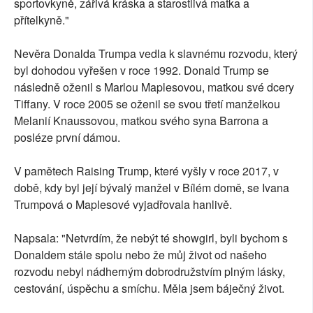
sportovkyně, zářivá kráska a starostlivá matka a
přítelkyně."
Nevěra Donalda Trumpa vedla k slavnému rozvodu, který
byl dohodou vyřešen v roce 1992. Donald Trump se
následně oženil s Marlou Maplesovou, matkou své dcery
Tiffany. V roce 2005 se oženil se svou třetí manželkou
Melanií Knaussovou, matkou svého syna Barrona a
posléze první dámou.
V pamětech Raising Trump, které vyšly v roce 2017, v
době, kdy byl její bývalý manžel v Bílém domě, se Ivana
Trumpová o Maplesové vyjadřovala hanlivě.
Napsala: "Netvrdím, že nebýt té showgirl, byli bychom s
Donaldem stále spolu nebo že můj život od našeho
rozvodu nebyl nádherným dobrodružstvím plným lásky,
cestování, úspěchu a smíchu. Měla jsem báječný život.