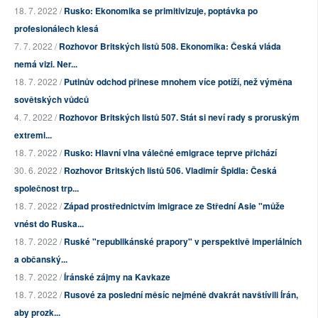
18. 7. 2022 /
Rusko: Ekonomika se primitivizuje, poptávka po
profesionálech klesá
7. 7. 2022 /
Rozhovor Britských listů 508. Ekonomika: Česká vláda
nemá vizi. Ner...
18. 7. 2022 /
Putinův odchod přinese mnohem více potíží, než výměna
sovětských vůdců
4. 7. 2022 /
Rozhovor Britských listů 507. Stát si neví rady s proruským
extremi...
18. 7. 2022 /
Rusko: Hlavní vlna válečné emigrace teprve přichází
30. 6. 2022 /
Rozhovor Britských listů 506. Vladimír Špidla: Česká
společnost trp...
18. 7. 2022 /
Západ prostřednictvím imigrace ze Střední Asie "může
vnést do Ruska...
18. 7. 2022 /
Ruské "republikánské prapory" v perspektivě imperiálních
a občanský...
18. 7. 2022 /
Íránské zájmy na Kavkaze
18. 7. 2022 /
Rusové za poslední měsíc nejméně dvakrát navštívili Írán,
aby prozk...