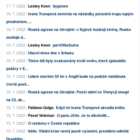
17. 7. 2022 /
Lesley Keen
bygones
16. 7. 2022 /
Ivana Trumpová zemřela na následky poranění trupu tupým
předmětem, ...
16. 7. 2022 /
Ruská agrese na Ukrajině: v Kyjevě houkají sirény, Rusko
zesiluje d...
16. 7. 2022 /
Lesley Keen
partOfitsSums
15. 7. 2022 /
Hlavní téma dne v Srbsku
15. 7. 2022 /
Tisíce lidí byly evakuovány kvůli vedru, které způsobilo
požáry v E...
15. 7. 2022 /
Lidem starším 50 let v Anglii bude na podzim nabídnuta
čtvrtá posil...
15. 7. 2022 /
Ruská agrese na Ukrajině: Počet obětí ve Vinnycji stoupl
na 23, de...
15. 7. 2022 /
Fabiano Golgo
Když mi Ivana Trumpová ukradla knihu
15. 7. 2022 /
Pavel Veleman
O panu Jiřím. Je to alkoholik...
15. 7. 2022 /
O rasismu v České republice
15. 7. 2022 /
Itálie: Vládní krize nemá jasné vyústění, prezident odmítá
Draghiho...