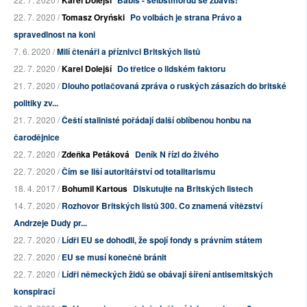
Karel Dolejší
Babiš - selbstmordů se zbavíš!
22. 7. 2020 /
Tomasz Oryński
Po volbách je strana Právo a
spravedlnost na koni
7. 6. 2020 /
Milí čtenáři a příznivci Britských listů
22. 7. 2020 /
Karel Dolejší
Do třetice o lidském faktoru
21. 7. 2020 /
Dlouho potlačovaná zpráva o ruských zásazích do britské
politiky zv...
21. 7. 2020 /
Čeští stalinisté pořádají další oblíbenou honbu na
čarodějnice
22. 7. 2020 /
Zdeňka Petáková
Deník N řízl do živého
22. 7. 2020 /
Čím se liší autoritářství od totalitarismu
18. 4. 2017 /
Bohumil Kartous
Diskutujte na Britských listech
14. 7. 2020 /
Rozhovor Britských listů 300. Co znamená vítězství
Andrzeje Dudy pr...
22. 7. 2020 /
Lídři EU se dohodli, že spojí fondy s právním státem
22. 7. 2020 /
EU se musí konečně bránit
22. 7. 2020 /
Lídři německých židů se obávají šíření antisemitských
konspirací