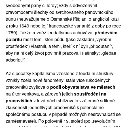
svobodnými pány či lordy; vždy s odvozenými
pravomocemi šlechty od svrchovaného panovnického
trůnu (neuvažujeme o Osmanské říši; ani o anglické krizi
z roku 1649 nebo její francouzské variantě z doby po roce
1789). Takže rovněž feudalismus uchovával
především
polaritu
mezi těmi, kteří půdu (jako základní „výrobní
prostředek“) vlastnili, a těmi, kteří k ní byli „připoutání“,
aby na ní celý život povinně pracovali (latinsky: „glebae
adscripti“).
Až s počátky kapitalismu vzešlého z feudální struktury
vznikly zcela nové fenomény: stále více rukodělných
pracovníků zvyšovalo
podíl obyvatelstva ve městech
na úkor venkova, a zároveň jejich
soustředění na
pracovištích
v továrnách sbližovalo vzájemně sdílené
zkušenosti jednotlivých pracovníků k potenciálně
společnému postupu v případě možných nesrovnalostí se
zaměstnavateli. Po polovině 19. století (po „revolučním