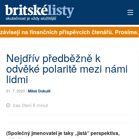
závisejí na finančních příspěvcích čtenářů. Prosíme, p
PŘIHLÁSIT
AKTUÁLNÍ VYDÁNÍ
Nejdřív předběžně k
ARCHIV
odvěké polaritě mezi námi
lidmi
ROZHOVORY
TÉMATA
21. 7. 2020 /
Miloš Dokulil
NEJČTENĚJŠÍ ZA 7 DNÍ
čas čtení 6 minut
AUTOŘI
PŘÍSPĚVKY NA PROVOZ
(Společný jmenovatel je taky „jistá“ perspektiva,