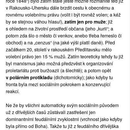
roce 1848“) bylo zatím stále ještě možné rozmanitě teď již
v Rakousko-Uhersku dále brzdit cestu k obecnému a
rovnému volebnímu právu (volit i být rovněž volen; a kéž
by se stejnou váhou hlasu!),
zatím jen pro muže
; již
s ohledem na životní prostředí občana (jeho „kurii“; a
potom zda šlo o město či venkov, anebo třeba řemeslo či
obchod) a na „cenzus“ (na jaké výši platil daně). Před
začátkem 20, století v rakouském Předlitavsku mělo
volební právo jen 15 % mužů. Zatím teoreticky tehdy tu již
byl marxismus jako možná předzvěst k organizování
proletariátu proti buržoazii (a šlechtě); a potom opět
v polárním protikladu
(dichotomicky); jako kdyby tu
fronta byla mezi sociálním pokrokem a konzervující
reakcí.
Ne že by všichni automaticky svým sociálním původem
už z dřívějších časů zůstávali zastřešeni jen
dominantními feudálními zvyklostmi (vrchnost jako kdyby
byla přímo od Boha). Takže tu již z feudálního dřívějška