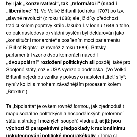
byli
jak „konzervativci“, tak „reformátoři“ (snad i
„liberálové“?)
. Ve Velké Británii (od roku 1707) po tzv.
„slavné revoluci“ (z roku 1688; ale již díky předchozí
tradici kolem popravy krále Jakuba I. v lednu 1649 a toho,
co pak následovalo) vládní systém byl deklarován jako
„konstituční monarchie“ s posílením moci parlamentu
(„Bill of Rights“ už rovněž z roku 1689). Britský
parlamentní vzor o dvou komorách navodil
„dvoupolární“ rozložení politických sil
později také pro
Spojené státy, což v USA vydrželo dodneška. (Ve Velké
Británii nejednou vznikaly pokusy o nastolení „třetí síly“;
nyní v kolizi s mnohem závažnějším procesem kolem
„Brexitu“.)
Ta „bipolarita“ je ovšem rovněž formou, jak zjednodušit
mapu sociálně-politických a hospodářských preferencí
státu a strategii možných soupeřů vládnutí,
ať již jsou
výchozí či perspektivní předpoklady k racionálnímu
uskutečňování politické moci jakékoliv
. (Téma si