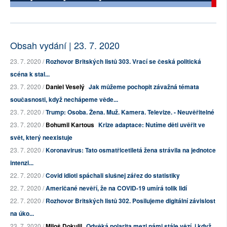
Obsah vydání | 23. 7. 2020
23. 7. 2020 /
Rozhovor Britských listů 303. Vrací se česká politická
scéna k stal...
23. 7. 2020 /
Daniel Veselý
Jak můžeme pochopit závažná témata
současnosti, když nechápeme věde...
23. 7. 2020 /
Trump: Osoba. Žena. Muž. Kamera. Televize. - Neuvěřitelné
23. 7. 2020 /
Bohumil Kartous
Krize adaptace: Nutíme děti uvěřit ve
svět, který neexistuje
23. 7. 2020 /
Koronavirus: Tato osmatřicetiletá žena strávila na jednotce
intenzi...
22. 7. 2020 /
Covid idioti spáchali slušnej zářez do statistiky
22. 7. 2020 /
Američané nevěří, že na COVID-19 umírá tolik lidí
22. 7. 2020 /
Rozhovor Britských listů 302. Posilujeme digitální závislost
na úko...
23. 7. 2020 /
Miloš Dokulil
Odvěká polarita mezi námi stále vězí, i když