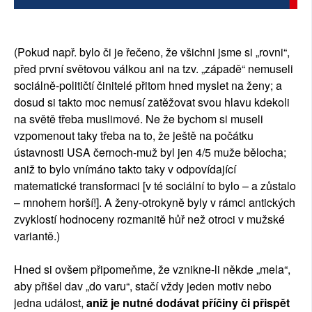
(Pokud např. bylo či je řečeno, že všichni jsme si „rovni“,
před první světovou válkou ani na tzv. „západě“ nemuseli
sociálně-političtí činitelé přitom hned myslet na ženy; a
dosud si takto moc nemusí zatěžovat svou hlavu kdekoli
na světě třeba muslimové. Ne že bychom si museli
vzpomenout taky třeba na to, že ještě na počátku
ústavnosti USA černoch-muž byl jen 4/5 muže bělocha;
aniž to bylo vnímáno takto taky v odpovídající
matematické transformaci [v té sociální to bylo – a zůstalo
– mnohem horší!]. A ženy-otrokyně byly v rámci antických
zvyklostí hodnoceny rozmanitě hůř než otroci v mužské
variantě.)
Hned si ovšem připomeňme, že vznikne-li někde „mela“,
aby přišel dav „do varu“, stačí vždy jeden motiv nebo
jedna událost,
aniž je nutné dodávat příčiny či přispět