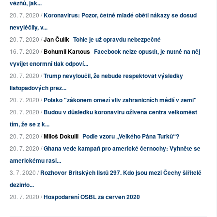
vězňů, jak...
20. 7. 2020 /
Koronavirus: Pozor, četné mladé oběti nákazy se dosud
nevyléčily, v...
20. 7. 2020 /
Jan Čulík
Tohle je už opravdu nebezpečné
16. 7. 2020 /
Bohumil Kartous
Facebook nelze opustit, je nutné na něj
vyvíjet enormní tlak odpoví...
20. 7. 2020 /
Trump nevyloučil, že nebude respektovat výsledky
listopadových prez...
20. 7. 2020 /
Polsko "zákonem omezí vliv zahraničních médií v zemi"
20. 7. 2020 /
Budou v důsledku koronaviru oživena centra velkoměst
tím, že se z k...
20. 7. 2020 /
Miloš Dokulil
Podle vzoru „Velkého Pána Turků“?
20. 7. 2020 /
Ghana vede kampaň pro americké černochy: Vyhněte se
americkému rasi...
3. 7. 2020 /
Rozhovor Britských listů 297. Kdo jsou mezi Čechy šiřitelé
dezinfo...
20. 7. 2020 /
Hospodaření OSBL za červen 2020