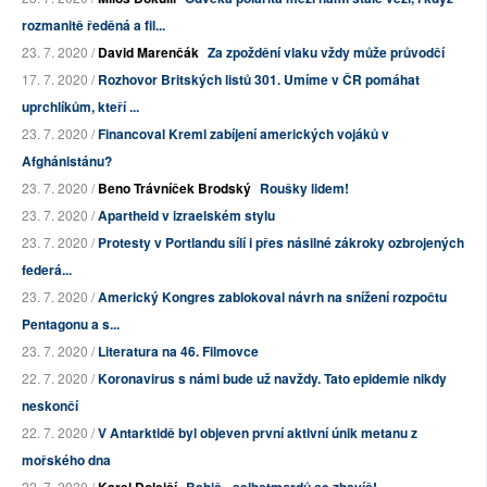
rozmanitě ředěná a fil...
23. 7. 2020 /
David Marenčák
Za zpoždění vlaku vždy může průvodčí
17. 7. 2020 /
Rozhovor Britských listů 301. Umíme v ČR pomáhat
uprchlíkům, kteří ...
23. 7. 2020 /
Financoval Kreml zabíjení amerických vojáků v
Afghánistánu?
23. 7. 2020 /
Beno Trávníček Brodský
Roušky lidem!
23. 7. 2020 /
Apartheid v izraelském stylu
23. 7. 2020 /
Protesty v Portlandu sílí i přes násilné zákroky ozbrojených
federá...
23. 7. 2020 /
Americký Kongres zablokoval návrh na snížení rozpočtu
Pentagonu a s...
23. 7. 2020 /
Literatura na 46. Filmovce
22. 7. 2020 /
Koronavirus s námi bude už navždy. Tato epidemie nikdy
neskončí
22. 7. 2020 /
V Antarktidě byl objeven první aktivní únik metanu z
mořského dna
22. 7. 2020 /