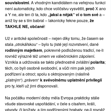
souvislostmi
. A vhodným kandidátem na veřejnou funkci
není automaticky, kdo chce voličstvu vysvětlit,
proč
X ano
a Y ne, ale ten či ta, kdo
„jaksi a nějak“ ví o tom své
a –
aniž by se s tím babral – lakonicky řekne pouze,
že
TAKHLE NE, občané
!
Už v antické společnosti – nejen díky tomu, že časem se
stala „otrokářskou“ – bylo tu jisté její rozvrstvení, dané
rodinným majetkem
, pokrevně podloženou tradicí, ne-li
rovněž výrazně též umem ve válečnickém zápolení.
Vznikla a udržovala se takto přednostně zvláštní
polarita
;
těch, co byli osobně svobodní, a vůči nim pak jejich
podřízení a otroci; spolu s oktrojovaným (násilně
„platným“) „právem“
k svévolnému uplatnění privilegií
pro ty, kteří už jimi disponovali.
Na počátku moderní doby měla Evropa prakticky stále
všude stavovské uspořádání, v čele s císařem, králi,
vévody, či knížaty, a jim podřízenými hrabaty, ne-li rovněž