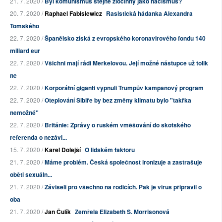
21. 7. 2020 /
Byl komunismus stejně zločinný jako nacismus?
20. 7. 2020 /
Raphael Fabisiewicz
Rasistická hádanka Alexandra
Tomského
22. 7. 2020 /
Španělsko získá z evropského koronavirového fondu 140
miliard eur
22. 7. 2020 /
Všichni mají rádi Merkelovou. Její možné nástupce už tolik
ne
22. 7. 2020 /
Korporátní giganti vypnuli Trumpův kampaňový program
22. 7. 2020 /
Oteplování Sibiře by bez změny klimatu bylo "takřka
nemožné"
22. 7. 2020 /
Británie: Zprávy o ruském vměšování do skotského
referenda o nezávi...
15. 7. 2020 /
Karel Dolejší
O lidském faktoru
21. 7. 2020 /
Máme problém. Česká společnost ironizuje a zastrašuje
oběti sexuáln...
21. 7. 2020 /
Záviseli pro všechno na rodičích. Pak je virus připravil o
oba
21. 7. 2020 /
Jan Čulík
Zemřela Elizabeth S. Morrisonová