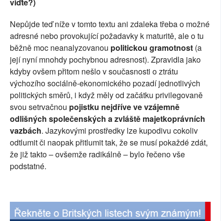
viďte?)
SOCIÁLNÍ SÍTĚ
Nepůjde teď níže v tomto textu ani zdaleka třeba o možné
RUBRIKY
adresné nebo provokující požadavky k maturitě, ale o tu
běžně moc neanalyzovanou
politickou gramotnost
(a
PLNÁ VERZE STRÁNEK
její nyní
mnohdy pochybnou adresnost). Zpravidla jako
kdyby ovšem přitom nešlo v současnosti o ztrátu
výchozího sociálně-ekonomického pozadí jednotlivých
politických směrů, i když měly od začátku privilegovaně
svou setrvačnou
pojistku nejdříve ve vzájemně
odlišných společenských a zvláště majetkoprávních
vazbách
. Jazykovými prostředky lze kupodivu cokoliv
odtlumit či naopak přitlumit tak, že se musí pokaždé zdát,
že již takto – ovšemže radikálně – bylo řečeno vše
podstatné.