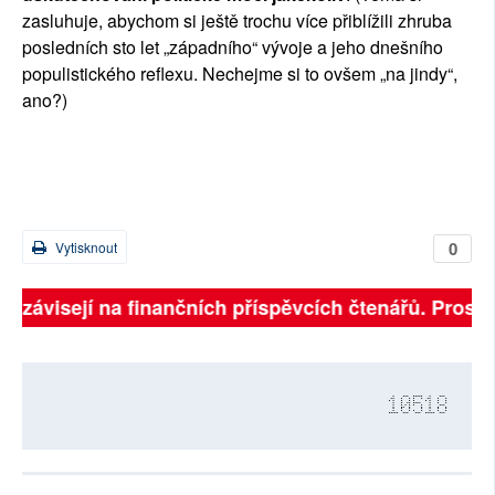
zasluhuje, abychom si ještě trochu více přiblížili zhruba
posledních sto let „západního“ vývoje a jeho dnešního
populistického reflexu. Nechejme si to ovšem „na jindy“,
ano?)
0
Vytisknout
ně závisejí na finančních příspěvcích čtenářů. Prosíme
10518