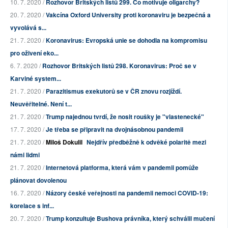
10. 7. 2020 /
Rozhovor Britských listů 299. Co motivuje oligarchy?
20. 7. 2020 /
Vakcína Oxford University proti koronaviru je bezpečná a
vyvolává s...
21. 7. 2020 /
Koronavirus: Evropská unie se dohodla na kompromisu
pro oživení eko...
6. 7. 2020 /
Rozhovor Britských listů 298. Koronavirus: Proč se v
Karviné system...
21. 7. 2020 /
Parazitismus exekutorů se v ČR znovu rozjíždí.
Neuvěřitelné. Není t...
21. 7. 2020 /
Trump najednou tvrdí, že nosit roušky je "vlastenecké"
17. 7. 2020 /
Je třeba se připravit na dvojnásobnou pandemii
21. 7. 2020 /
Miloš Dokulil
Nejdřív předběžně k odvěké polaritě mezi
námi lidmi
21. 7. 2020 /
Internetová platforma, která vám v pandemii pomůže
plánovat dovolenou
16. 7. 2020 /
Názory české veřejnosti na pandemii nemoci COVID-19:
korelace s inf...
20. 7. 2020 /
Trump konzultuje Bushova právníka, který schválil mučení